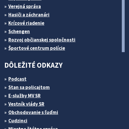
Verejná správa
Hasiči a záchranári
Krízové riadenie
Schengen
Rozvoj občianskej spoločnosti
Športové centrum polície
DÔLEŽITÉ ODKAZY
Podcast
Stan sa policajtom
E-služby MV SR
Vestník vlády SR
Obchodovanie s ľuďmi
Cudzinci