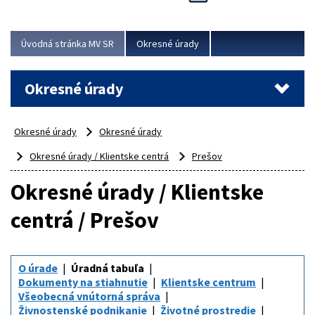
Novinky predstavili na...
Viac
Úvodná stránka MV SR
Okresné úrady
Okresné úrady
Okresné úrady
Okresné úrady
Okresné úrady / Klientske centrá
Prešov
Okresné úrady / Klientske
centrá / Prešov
O úrade
Úradná tabuľa
Dokumenty na stiahnutie
Klientske centrum
Všeobecná vnútorná správa
Živnostenské podnikanie
Životné prostredie