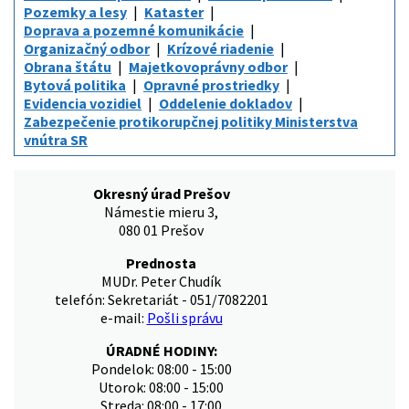
Pozemky a lesy
Kataster
Doprava a pozemné komunikácie
Organizačný odbor
Krízové riadenie
Obrana štátu
Majetkovoprávny odbor
Bytová politika
Opravné prostriedky
Evidencia vozidiel
Oddelenie dokladov
Zabezpečenie protikorupčnej politiky Ministerstva
vnútra SR
Okresný úrad Prešov
Námestie mieru 3,
080 01 Prešov
Prednosta
MUDr. Peter Chudík
telefón: Sekretariát - 051/7082201
e-mail:
Pošli správu
ÚRADNÉ HODINY:
Pondelok: 08:00 - 15:00
Utorok: 08:00 - 15:00
Streda: 08:00 - 17:00