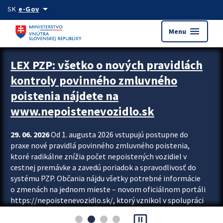
Preskocit na hlavný obsah
arrow_drop_down
SK
e-Gov
menu
Menu
Zastavit automatický posun upútavok
LEX PZP: všetko o nových pravidlách
kontroly povinného zmluvného
poistenia nájdete na
www.nepoistenevozidlo.sk
29. 06. 2026
Od 1. augusta 2026 vstupujú postupne do
praxe nové pravidlá povinného zmluvného poistenia,
ktoré radikálne znížia počet nepoistených vozidiel v
cestnej premávke a zavedú poriadok a spravodlivosť do
systému PZP. Občania nájdu všetky potrebné informácie
o zmenách na jednom mieste – novom oficiálnom portáli
https://nepoistenevozidlo.sk/, ktorý vznikol v spolupráci
Slovenskej kancelárie poisťovateľov (SKP), Slovenskej
pause_presentation
asociácie poisťovní (SLASPO) a Ministerstva vnútra SR.