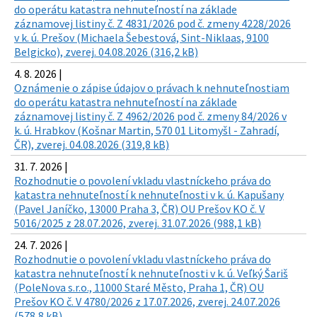
do operátu katastra nehnuteľností na základe
záznamovej listiny č. Z 4831/2026 pod č. zmeny 4228/2026
v k. ú. Prešov (Michaela Šebestová, Sint-Niklaas, 9100
Belgicko), zverej. 04.08.2026 (316,2 kB)
4. 8. 2026 |
Oznámenie o zápise údajov o právach k nehnuteľnostiam
do operátu katastra nehnuteľností na základe
záznamovej listiny č. Z 4962/2026 pod č. zmeny 84/2026 v
k. ú. Hrabkov (Košnar Martin, 570 01 Litomyšl - Zahradí,
ČR), zverej. 04.08.2026 (319,8 kB)
31. 7. 2026 |
Rozhodnutie o povolení vkladu vlastníckeho práva do
katastra nehnuteľností k nehnuteľnosti v k. ú. Kapušany
(Pavel Janíčko, 13000 Praha 3, ČR) OU Prešov KO č. V
5016/2025 z 28.07.2026, zverej. 31.07.2026 (988,1 kB)
24. 7. 2026 |
Rozhodnutie o povolení vkladu vlastníckeho práva do
katastra nehnuteľností k nehnuteľnosti v k. ú. Veľký Šariš
(PoleNova s.r.o., 11000 Staré Město, Praha 1, ČR) OU
Prešov KO č. V 4780/2026 z 17.07.2026, zverej. 24.07.2026
(578,8 kB)