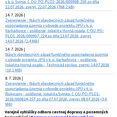
v k. ú. Svinia, č. OU-PO-PLO1-2026/000908-150 zo dňa
22.07.2026, zverej. 22.07.2026 (768,2 kB)
14. 7. 2026 |
Zverejnenie - Návrh všeobecných zásad funkčného
usporiadania územia v obvode projektu JPÚ v k. ú.
Varhaňovce – osídlenie, lokalita Horná osada, č. OU-PO-
PLO1-2026/000907-224 zo dňa 13.07.2026, zverej.
14.07.2026 (2,4 MB)
14. 7. 2026 |
Návrh všeobecných zásad funkčného usporiadania územia
v obvode projektu JPÚ v k. ú. Varhaňovce – osídlenie,
lokalita Horná osada – Technická správa, zverej. 14.07.2026
(10,1 MB)
8. 7. 2026 |
Zverejnenie - Návrh všeobecných zásad funkčného
usporiadania územia v obvode projektu JPÚ v k. ú.
Rokycany - osídlenie, lokalita Svinka, č. OU-PO-PLO1-
2026/000824-157 zo dňa 07.07.2026, zverej. 08.07.2026 (3,6
MB)
Verejné vyhlášky odboru cestnej dopravy a pozemných