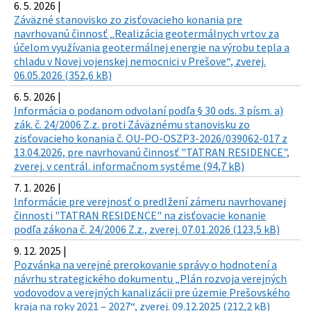
6. 5. 2026 |
Záväzné stanovisko zo zisťovacieho konania pre
navrhovanú činnosť „Realizácia geotermálnych vrtov za
účelom využívania geotermálnej energie na výrobu tepla a
chladu v Novej vojenskej nemocnici v Prešove“, zverej.
06.05.2026 (352,6 kB)
6. 5. 2026 |
Informácia o podanom odvolaní podľa § 30 ods. 3 písm. a)
zák. č. 24/2006 Z.z. proti Záväznému stanovisku zo
zisťovacieho konania č. OU-PO-OSZP3-2026/039062-017 z
13.04.2026, pre navrhovanú činnosť "TATRAN RESIDENCE",
zverej. v centrál. informačnom systéme (94,7 kB)
7. 1. 2026 |
Informácie pre verejnosť o predlžení zámeru navrhovanej
činnosti "TATRAN RESIDENCE" na zisťovacie konanie
podľa zákona č. 24/2006 Z.z., zverej. 07.01.2026 (123,5 kB)
9. 12. 2025 |
Pozvánka na verejné prerokovanie správy o hodnotení a
návrhu strategického dokumentu „Plán rozvoja verejných
vodovodov a verejných kanalizácii pre územie Prešovského
kraja na roky 2021 – 2027“, zverej. 09.12.2025 (212,2 kB)