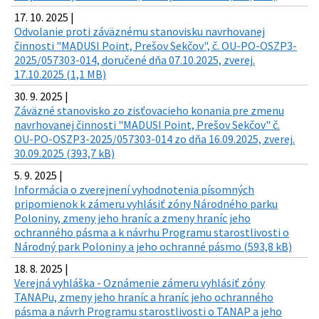
17. 10. 2025 |
Odvolanie proti záväznému stanovisku navrhovanej
činnosti "MADUSI Point, Prešov Sekčov", č. OU-PO-OSZP3-
2025/057303-014, doručené dňa 07.10.2025, zverej.
17.10.2025 (1,1 MB)
30. 9. 2025 |
Záväzné stanovisko zo zisťovacieho konania pre zmenu
navrhovanej činnosti "MADUSI Point, Prešov Sekčov" č.
OU-PO-OSZP3-2025/057303-014 zo dňa 16.09.2025, zverej.
30.09.2025 (393,7 kB)
5. 9. 2025 |
Informácia o zverejnení vyhodnotenia písomných
pripomienok k zámeru vyhlásiť zóny Národného parku
Poloniny, zmeny jeho hraníc a zmeny hraníc jeho
ochranného pásma a k návrhu Programu starostlivosti o
Národný park Poloniny a jeho ochranné pásmo (593,8 kB)
18. 8. 2025 |
Verejná vyhláška - Oznámenie zámeru vyhlásiť zóny
TANAPu, zmeny jeho hraníc a hraníc jeho ochranného
pásma a návrh Programu starostlivosti o TANAP a jeho