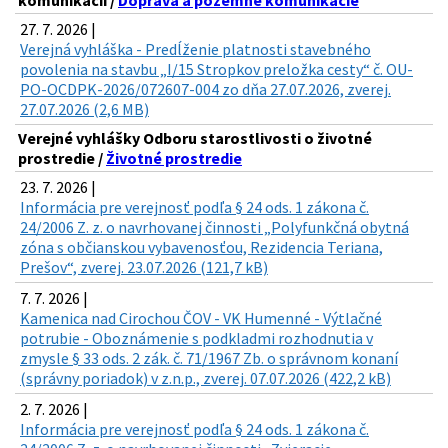
komunikácií /
Doprava a pozemné komunikácie
27. 7. 2026 |
Verejná vyhláška - Predĺženie platnosti stavebného
povolenia na stavbu „I/15 Stropkov preložka cesty“ č. OU-
PO-OCDPK-2026/072607-004 zo dňa 27.07.2026, zverej.
27.07.2026 (2,6 MB)
Verejné vyhlášky Odboru starostlivosti o životné
prostredie /
Životné prostredie
23. 7. 2026 |
Informácia pre verejnosť podľa § 24 ods. 1 zákona č.
24/2006 Z. z. o navrhovanej činnosti „Polyfunkčná obytná
zóna s občianskou vybavenosťou, Rezidencia Teriana,
Prešov“, zverej. 23.07.2026 (121,7 kB)
7. 7. 2026 |
Kamenica nad Cirochou ČOV - VK Humenné - Výtlačné
potrubie - Oboznámenie s podkladmi rozhodnutia v
zmysle § 33 ods. 2 zák. č. 71/1967 Zb. o správnom konaní
(správny poriadok) v z.n.p., zverej. 07.07.2026 (422,2 kB)
2. 7. 2026 |
Informácia pre verejnosť podľa § 24 ods. 1 zákona č.