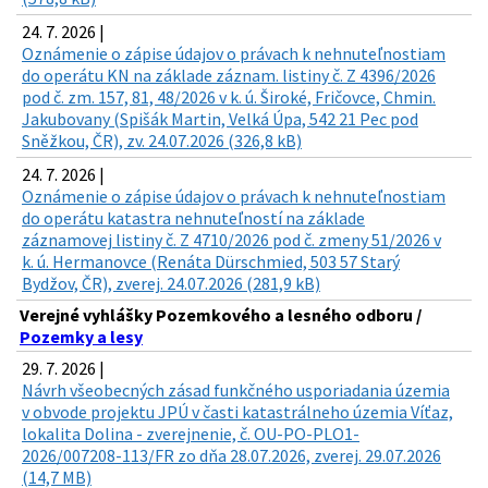
24. 7. 2026 |
Oznámenie o zápise údajov o právach k nehnuteľnostiam
do operátu KN na základe záznam. listiny č. Z 4396/2026
pod č. zm. 157, 81, 48/2026 v k. ú. Široké, Fričovce, Chmin.
Jakubovany (Spišák Martin, Velká Úpa, 542 21 Pec pod
Sněžkou, ČR), zv. 24.07.2026 (326,8 kB)
24. 7. 2026 |
Oznámenie o zápise údajov o právach k nehnuteľnostiam
do operátu katastra nehnuteľností na základe
záznamovej listiny č. Z 4710/2026 pod č. zmeny 51/2026 v
k. ú. Hermanovce (Renáta Dürschmied, 503 57 Starý
Bydžov, ČR), zverej. 24.07.2026 (281,9 kB)
Verejné vyhlášky Pozemkového a lesného odboru /
Pozemky a lesy
29. 7. 2026 |
Návrh všeobecných zásad funkčného usporiadania územia
v obvode projektu JPÚ v časti katastrálneho územia Víťaz,
lokalita Dolina - zverejnenie, č. OU-PO-PLO1-
2026/007208-113/FR zo dňa 28.07.2026, zverej. 29.07.2026
(14,7 MB)