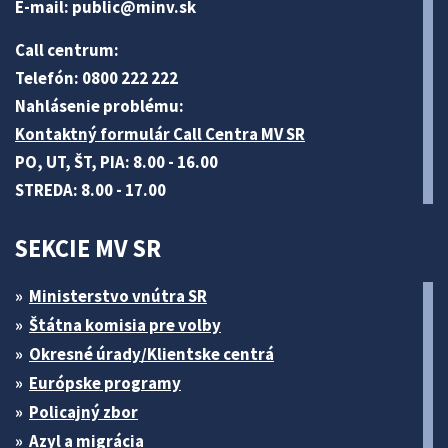
E-mail:
public@minv
.sk
Call centrum:
Telefón: 0800 222 222
Nahlásenie problému:
Kontaktný formulár Call Centra MV SR
PO, UT, ŠT, PIA: 8.00 - 16.00
STREDA: 8.00 - 17.00
SEKCIE MV SR
Ministerstvo vnútra SR
Štátna komisia pre volby
Okresné úrady/Klientske centrá
Európske programy
Policajný zbor
Azyl a migrácia