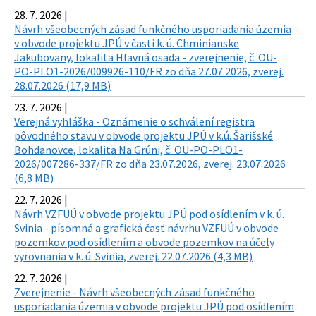
28. 7. 2026 |
Návrh všeobecných zásad funkčného usporiadania územia
v obvode projektu JPÚ v časti k. ú. Chminianske
Jakubovany, lokalita Hlavná osada - zverejnenie, č. OU-
PO-PLO1-2026/009926-110/FR zo dňa 27.07.2026, zverej.
28.07.2026 (17,9 MB)
23. 7. 2026 |
Verejná vyhláška - Oznámenie o schválení registra
pôvodného stavu v obvode projektu JPÚ v k.ú. Šarišské
Bohdanovce, lokalita Na Grúni, č. OU-PO-PLO1-
2026/007286-337/FR zo dňa 23.07.2026, zverej. 23.07.2026
(6,8 MB)
22. 7. 2026 |
Návrh VZFUÚ v obvode projektu JPÚ pod osídlením v k. ú.
Svinia - písomná a grafická časť návrhu VZFUÚ v obvode
pozemkov pod osídlením a obvode pozemkov na účely
vyrovnania v k. ú. Svinia, zverej. 22.07.2026 (4,3 MB)
22. 7. 2026 |
Zverejnenie - Návrh všeobecných zásad funkčného
usporiadania územia v obvode projektu JPÚ pod osídlením