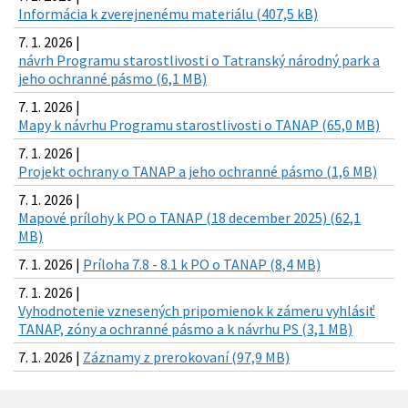
Informácia k zverejnenému materiálu (407,5 kB)
7. 1. 2026 |
návrh Programu starostlivosti o Tatranský národný park a
jeho ochranné pásmo (6,1 MB)
7. 1. 2026 |
Mapy k návrhu Programu starostlivosti o TANAP (65,0 MB)
7. 1. 2026 |
Projekt ochrany o TANAP a jeho ochranné pásmo (1,6 MB)
7. 1. 2026 |
Mapové prílohy k PO o TANAP (18 december 2025) (62,1
MB)
7. 1. 2026 |
Príloha 7.8 - 8.1 k PO o TANAP (8,4 MB)
7. 1. 2026 |
Vyhodnotenie vznesených pripomienok k zámeru vyhlásiť
TANAP, zóny a ochranné pásmo a k návrhu PS (3,1 MB)
7. 1. 2026 |
Záznamy z prerokovaní (97,9 MB)