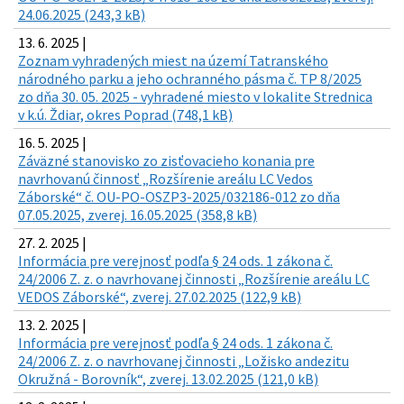
24.06.2025 (243,3 kB)
13. 6. 2025 |
Zoznam vyhradených miest na území Tatranského
národného parku a jeho ochranného pásma č. TP 8/2025
zo dňa 30. 05. 2025 - vyhradené miesto v lokalite Strednica
v k.ú. Ždiar, okres Poprad (748,1 kB)
16. 5. 2025 |
Záväzné stanovisko zo zisťovacieho konania pre
navrhovanú činnosť „Rozšírenie areálu LC Vedos
Záborské“ č. OU-PO-OSZP3-2025/032186-012 zo dňa
07.05.2025, zverej. 16.05.2025 (358,8 kB)
27. 2. 2025 |
Informácia pre verejnosť podľa § 24 ods. 1 zákona č.
24/2006 Z. z. o navrhovanej činnosti „Rozšírenie areálu LC
VEDOS Záborské“, zverej. 27.02.2025 (122,9 kB)
13. 2. 2025 |
Informácia pre verejnosť podľa § 24 ods. 1 zákona č.
24/2006 Z. z. o navrhovanej činnosti „Ložisko andezitu
Okružná - Borovník“, zverej. 13.02.2025 (121,0 kB)