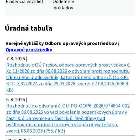
Evidencia vozidiel
Oddelenie
dokladov
Úradná tabuľa
Verejné vyhlášky Odboru opravných prostriedkov /
Opravné prostriedky
7. 8. 2026 |
Rozhodnutie OÚ Prešov, odboru opravných prostriedkov č.
Xo 11/2026 zo dňa 06.08.2026 o odvolaní proti rozhodnutiu
Okresného úradu Svidník, katastrálneho odboru č. OU-SK-
KO1-X 32/2024 zo dňa 25.03.2026, zverej. 07.08.2026 (608,4
kB)
6. 8. 2026 |
Rozhodnutie o odvolaní č. OU-PO-OOP6-2026/074694-002
zo dňa 06.08.2026 vo veci povolenia pozemkových úprav v
časti k. ú. Jarovnice a v časti k. ú. Močidľany pod
osídleniami marginalizovaných skupín obyvateľstva,
zverej. 06.08.2026 (755,7 kB)