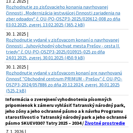
13. 2. 2025 |
Rozhodnutie zo zisťovacieho konania navrhovanej
činnosti „Modernizácia jestvujúcej činnosti zariadenia na
zber odpadov“ č. OU-PO-OSZP3-2025/020612-008 zo dňa
03.02.2025, zverej. 13.02.2025 (365,2 kB)
30. 1. 2025 |
Rozhodnutie vydané v zisťovacom konaní o navrhovanej
činnosti „Juhovýchodný obchvat mesta Prešov - cesta II.
triedy" č. OU-PO-OSZP3-2025/010915-025 zo dňa
24.01.2025, zverej. 30.01.2025 (450,9 kB)
30. 1. 2025 |
Rozhodnutie vydané v zisťovacom konaní pre navrhovanú
činnosť "Obchodné centrum PRIMUM - Prešov" č. OU-PO-
OSZP3-2024/057886 zo dňa 20.12.2024, zverej. 30.01.2025
(525,2 kB)
Informácia o zverejnení vyhodnotenia písomných
pripomienok k zámeru vyhlásiť Tatranský národný park,
jeho zóny a jeho ochranné pásmo a k návrhu Programu
starostlivosti o Tatranský národný park a jeho ochranné
pásmo SKUEV0307 Tatry 2025 – 2034 /
Životné prostredie
7. 1. 2026 |