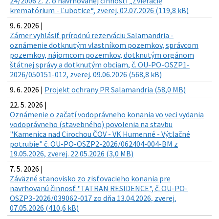
24/2006 Z. z. o navrhovanej činnosti „Zvieracie
krematórium - Ľubotice“, zverej. 02.07.2026 (119,8 kB)
9. 6. 2026 |
Zámer vyhlásiť prírodnú rezerváciu Salamandria -
oznámenie dotknutým vlastníkom pozemkov, správcom
pozemkov, nájomcom pozemkov, dotknutým orgánom
štátnej správy a dotknutým obciam, č. OU-PO-OSZP1-
2026/050151-012, zverej. 09.06.2026 (568,8 kB)
9. 6. 2026 |
Projekt ochrany PR Salamandria (58,0 MB)
22. 5. 2026 |
Oznámenie o začatí vodoprávneho konania vo veci vydania
vodoprávneho (stavebného) povolenia na stavbu
"Kamenica nad Cirochou ČOV - VK Humenné - Výtlačné
potrubie" č. OU-PO-OSZP2-2026/062404-004-BM z
19.05.2026, zverej. 22.05.2026 (3,0 MB)
7. 5. 2026 |
Záväzné stanovisko zo zisťovacieho konania pre
navrhovanú činnosť "TATRAN RESIDENCE", č. OU-PO-
OSZP3-2026/039062-017 zo dňa 13.04.2026, zverej.
07.05.2026 (410,6 kB)