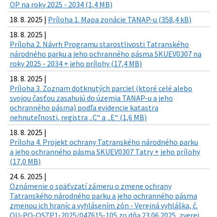
OP na roky 2025 - 2034 (1,4 MB)
18. 8. 2025 |
Príloha 1. Mapa zonácie TANAP-u (358,4 kB)
18. 8. 2025 |
Príloha 2. Návrh Programu starostlivosti Tatranského
národného parku a jeho ochranného pásma SKUEV0307 na
roky 2025 - 2034 + jeho prílohy (17,4 MB)
18. 8. 2025 |
Príloha 3. Zoznam dotknutých parciel (ktoré celé alebo
svojou časťou zasahujú do územia TANAP-u a jeho
ochranného pásma) podľa evidencie katastra
nehnuteľnosti, registra „C“ a „E“ (1,6 MB)
18. 8. 2025 |
Príloha 4. Projekt ochrany Tatranského národného parku
a jeho ochranného pásma SKUEV0307 Tatry + jeho prílohy
(17,0 MB)
24. 6. 2025 |
Oznámenie o späťvzatí zámeru o zmene ochrany
Tatranského národného parku a jeho ochranného pásma
zmenou ich hraníc a vyhlásením zón - Verejná vyhláška, č.
OU-PO-OSZP1-2025/047615-105 zo dňa 23.06.2025, zverej.