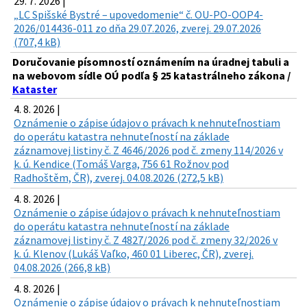
29. 7. 2026 |
„LC Spišské Bystré – upovedomenie“ č. OU-PO-OOP4-
2026/014436-011 zo dňa 29.07.2026, zverej. 29.07.2026
(707,4 kB)
Doručovanie písomností oznámením na úradnej tabuli a
na webovom sídle OÚ podľa § 25 katastrálneho zákona /
Kataster
4. 8. 2026 |
Oznámenie o zápise údajov o právach k nehnuteľnostiam
do operátu katastra nehnuteľností na základe
záznamovej listiny č. Z 4646/2026 pod č. zmeny 114/2026 v
k. ú. Kendice (Tomáš Varga, 756 61 Rožnov pod
Radhoštěm, ČR), zverej. 04.08.2026 (272,5 kB)
4. 8. 2026 |
Oznámenie o zápise údajov o právach k nehnuteľnostiam
do operátu katastra nehnuteľností na základe
záznamovej listiny č. Z 4827/2026 pod č. zmeny 32/2026 v
k. ú. Klenov (Lukáš Vaľko, 460 01 Liberec, ČR), zverej.
04.08.2026 (266,8 kB)
4. 8. 2026 |
Oznámenie o zápise údajov o právach k nehnuteľnostiam