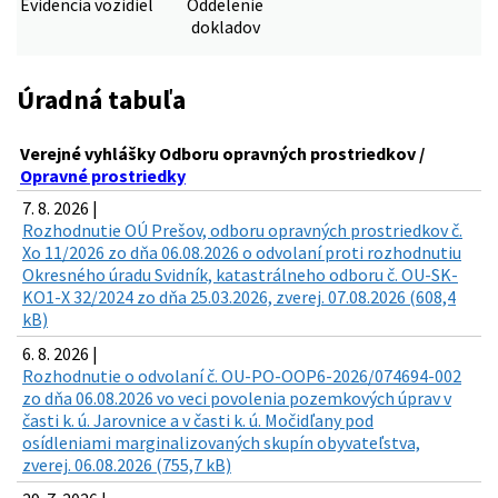
Evidencia vozidiel
Oddelenie
dokladov
Úradná tabuľa
Verejné vyhlášky Odboru opravných prostriedkov /
Opravné prostriedky
7. 8. 2026 |
Rozhodnutie OÚ Prešov, odboru opravných prostriedkov č.
Xo 11/2026 zo dňa 06.08.2026 o odvolaní proti rozhodnutiu
Okresného úradu Svidník, katastrálneho odboru č. OU-SK-
KO1-X 32/2024 zo dňa 25.03.2026, zverej. 07.08.2026 (608,4
kB)
6. 8. 2026 |
Rozhodnutie o odvolaní č. OU-PO-OOP6-2026/074694-002
zo dňa 06.08.2026 vo veci povolenia pozemkových úprav v
časti k. ú. Jarovnice a v časti k. ú. Močidľany pod
osídleniami marginalizovaných skupín obyvateľstva,
zverej. 06.08.2026 (755,7 kB)