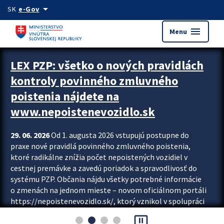
Preskocit na hlavný obsah
arrow_drop_down
SK
e-Gov
menu
Menu
Zastavit automatický posun upútavok
LEX PZP: všetko o nových pravidlách
kontroly povinného zmluvného
poistenia nájdete na
www.nepoistenevozidlo.sk
29. 06. 2026
Od 1. augusta 2026 vstupujú postupne do
praxe nové pravidlá povinného zmluvného poistenia,
ktoré radikálne znížia počet nepoistených vozidiel v
cestnej premávke a zavedú poriadok a spravodlivosť do
systému PZP. Občania nájdu všetky potrebné informácie
o zmenách na jednom mieste – novom oficiálnom portáli
https://nepoistenevozidlo.sk/, ktorý vznikol v spolupráci
Slovenskej kancelárie poisťovateľov (SKP), Slovenskej
pause_presentation
asociácie poisťovní (SLASPO) a Ministerstva vnútra SR.