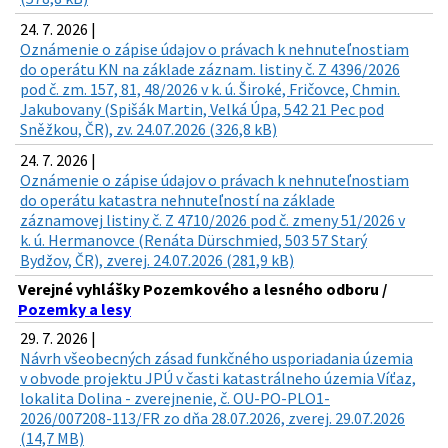
24. 7. 2026 |
Oznámenie o zápise údajov o právach k nehnuteľnostiam
do operátu KN na základe záznam. listiny č. Z 4396/2026
pod č. zm. 157, 81, 48/2026 v k. ú. Široké, Fričovce, Chmin.
Jakubovany (Spišák Martin, Velká Úpa, 542 21 Pec pod
Sněžkou, ČR), zv. 24.07.2026 (326,8 kB)
24. 7. 2026 |
Oznámenie o zápise údajov o právach k nehnuteľnostiam
do operátu katastra nehnuteľností na základe
záznamovej listiny č. Z 4710/2026 pod č. zmeny 51/2026 v
k. ú. Hermanovce (Renáta Dürschmied, 503 57 Starý
Bydžov, ČR), zverej. 24.07.2026 (281,9 kB)
Verejné vyhlášky Pozemkového a lesného odboru /
Pozemky a lesy
29. 7. 2026 |
Návrh všeobecných zásad funkčného usporiadania územia
v obvode projektu JPÚ v časti katastrálneho územia Víťaz,
lokalita Dolina - zverejnenie, č. OU-PO-PLO1-
2026/007208-113/FR zo dňa 28.07.2026, zverej. 29.07.2026
(14,7 MB)