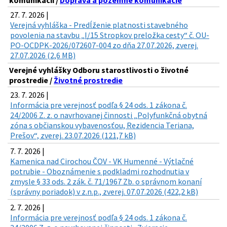
komunikácií /
Doprava a pozemné komunikácie
27. 7. 2026 |
Verejná vyhláška - Predĺženie platnosti stavebného
povolenia na stavbu „I/15 Stropkov preložka cesty“ č. OU-
PO-OCDPK-2026/072607-004 zo dňa 27.07.2026, zverej.
27.07.2026 (2,6 MB)
Verejné vyhlášky Odboru starostlivosti o životné
prostredie /
Životné prostredie
23. 7. 2026 |
Informácia pre verejnosť podľa § 24 ods. 1 zákona č.
24/2006 Z. z. o navrhovanej činnosti „Polyfunkčná obytná
zóna s občianskou vybavenosťou, Rezidencia Teriana,
Prešov“, zverej. 23.07.2026 (121,7 kB)
7. 7. 2026 |
Kamenica nad Cirochou ČOV - VK Humenné - Výtlačné
potrubie - Oboznámenie s podkladmi rozhodnutia v
zmysle § 33 ods. 2 zák. č. 71/1967 Zb. o správnom konaní
(správny poriadok) v z.n.p., zverej. 07.07.2026 (422,2 kB)
2. 7. 2026 |
Informácia pre verejnosť podľa § 24 ods. 1 zákona č.