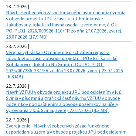
28. 7. 2026 |
Návrh všeobecných zásad funkčného usporiadania územia
v obvode projektu JPÚ v časti k. ú. Chminianske
Jakubovany, lokalita Hlavná osada - zverejnenie, č. OU-
PO-PLO1-2026/009926-110/FR zo dňa 27.07.2026, zverej.
28.07.2026 (17,9 MB)
23. 7. 2026 |
Verejná vyhláška - Oznámenie o schválení registra
pôvodného stavu v obvode projektu JPÚ v k.ú. Šarišské
Bohdanovce, lokalita Na Grúni, č. OU-PO-PLO1-
2026/007286-337/FR zo dňa 23.07.2026, zverej. 23.07.2026
(6,8 MB)
22. 7. 2026 |
Návrh VZFUÚ v obvode projektu JPÚ pod osídlením v k. ú.
Svinia - písomná a grafická časť návrhu VZFUÚ v obvode
pozemkov pod osídlením a obvode pozemkov na účely
vyrovnania v k. ú. Svinia, zverej. 22.07.2026 (4,3 MB)
22. 7. 2026 |
Zverejnenie - Návrh všeobecných zásad funkčného
usporiadania územia v obvode projektu JPÚ pod osídlením