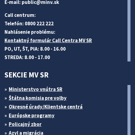
E-mail:
public@minv
.sk
Call centrum:
Telefón: 0800 222 222
Nahlásenie problému:
Kontaktný formulár Call Centra MV SR
PO, UT, ŠT, PIA: 8.00 - 16.00
STREDA: 8.00 - 17.00
SEKCIE MV SR
Ministerstvo vnútra SR
Štátna komisia pre volby
Okresné úrady/Klientske centrá
Európske programy
Policajný zbor
Azyl a migrácia