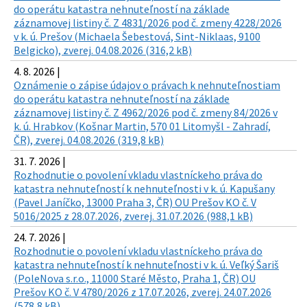
do operátu katastra nehnuteľností na základe
záznamovej listiny č. Z 4831/2026 pod č. zmeny 4228/2026
v k. ú. Prešov (Michaela Šebestová, Sint-Niklaas, 9100
Belgicko), zverej. 04.08.2026 (316,2 kB)
4. 8. 2026 |
Oznámenie o zápise údajov o právach k nehnuteľnostiam
do operátu katastra nehnuteľností na základe
záznamovej listiny č. Z 4962/2026 pod č. zmeny 84/2026 v
k. ú. Hrabkov (Košnar Martin, 570 01 Litomyšl - Zahradí,
ČR), zverej. 04.08.2026 (319,8 kB)
31. 7. 2026 |
Rozhodnutie o povolení vkladu vlastníckeho práva do
katastra nehnuteľností k nehnuteľnosti v k. ú. Kapušany
(Pavel Janíčko, 13000 Praha 3, ČR) OU Prešov KO č. V
5016/2025 z 28.07.2026, zverej. 31.07.2026 (988,1 kB)
24. 7. 2026 |
Rozhodnutie o povolení vkladu vlastníckeho práva do
katastra nehnuteľností k nehnuteľnosti v k. ú. Veľký Šariš
(PoleNova s.r.o., 11000 Staré Město, Praha 1, ČR) OU
Prešov KO č. V 4780/2026 z 17.07.2026, zverej. 24.07.2026
(578,8 kB)