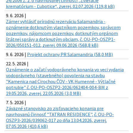
24/2006 Z. z. o navrhovanej činnosti „Zvieracie
krematórium - Ľubotice“, zverej. 02.07.2026 (119,8 kB)
9. 6. 2026 |
Zámer vyhlásiť prírodnú rezerváciu Salamandria -
oznámenie dotknutým vlastníkom pozemkov, správcom
pozemkov, nájomcom pozemkov, dotknutým orgánom
štátnej správy a dotknutým obciam, č. OU-PO-OSZP1-
2026/050151-012, zverej. 09.06.2026 (568,8 kB)
9. 6. 2026 |
Projekt ochrany PR Salamandria (58,0 MB)
22. 5. 2026 |
Oznámenie o začatí vodoprávneho konania vo veci vydania
vodoprávneho (stavebného) povolenia na stavbu
"Kamenica nad Cirochou ČOV - VK Humenné - Výtlačné
potrubie" č. OU-PO-OSZP2-2026/062404-004-BM z
19.05.2026, zverej. 22.05.2026 (3,0 MB)
7. 5. 2026 |
Záväzné stanovisko zo zisťovacieho konania pre
navrhovanú činnosť "TATRAN RESIDENCE", č. OU-PO-
OSZP3-2026/039062-017 zo dňa 13.04.2026, zverej.
07.05.2026 (410,6 kB)