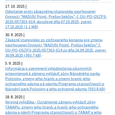
17. 10. 2025 |
Odvolanie proti záväznému stanovisku navrhovanej
činnosti "MADUSI Point, Prešov Sekčov", č. OU-PO-OSZP3-
2025/057303-014, doručené dňa 07.10.2025, zverej.
17.10.2025 (1,1 MB)
30. 9. 2025 |
Záväzné stanovisko zo zisťovacieho konania pre zmenu
navrhovanej činnosti "MADUSI Point, Prešov Sekčov" č.
OU-PO-OSZP3-2025/057303-014 zo dňa 16.09.2025, zverej.
30.09.2025 (393,7 kB)
5. 9. 2025 |
Informácia o zverejnení vyhodnotenia písomných
pripomienok k zámeru vyhlásiť zóny Národného parku
Poloniny, zmeny jeho hraníc a zmeny hraníc jeho
ochranného pásma a k návrhu Programu starostlivosti o
Národný park Poloniny a jeho ochranné pásmo (593,8 kB)
18. 8. 2025 |
Verejná vyhláška - Oznámenie zámeru vyhlásiť zóny
TANAPu, zmeny jeho hraníc a hraníc jeho ochranného
pásma a návrh Programu starostlivosti o TANAP a jeho