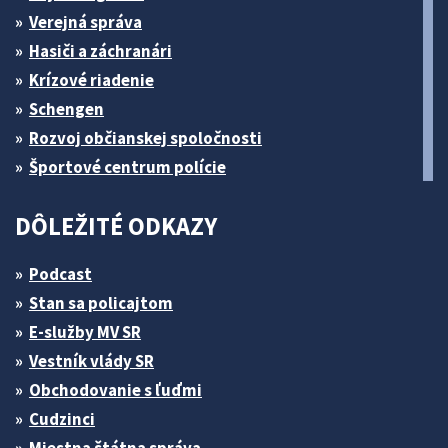
Verejná správa
Hasiči a záchranári
Krízové riadenie
Schengen
Rozvoj občianskej spoločnosti
Športové centrum polície
DÔLEŽITÉ ODKAZY
Podcast
Stan sa policajtom
E-služby MV SR
Vestník vlády SR
Obchodovanie s ľuďmi
Cudzinci