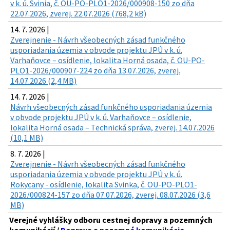
v k. ú. Svinia, č. OU-PO-PLO1-2026/000908-150 zo dňa
22.07.2026, zverej. 22.07.2026 (768,2 kB)
14. 7. 2026 |
Zverejnenie - Návrh všeobecných zásad funkčného
usporiadania územia v obvode projektu JPÚ v k. ú.
Varhaňovce – osídlenie, lokalita Horná osada, č. OU-PO-
PLO1-2026/000907-224 zo dňa 13.07.2026, zverej.
14.07.2026 (2,4 MB)
14. 7. 2026 |
Návrh všeobecných zásad funkčného usporiadania územia
v obvode projektu JPÚ v k. ú. Varhaňovce – osídlenie,
lokalita Horná osada – Technická správa, zverej. 14.07.2026
(10,1 MB)
8. 7. 2026 |
Zverejnenie - Návrh všeobecných zásad funkčného
usporiadania územia v obvode projektu JPÚ v k. ú.
Rokycany - osídlenie, lokalita Svinka, č. OU-PO-PLO1-
2026/000824-157 zo dňa 07.07.2026, zverej. 08.07.2026 (3,6
MB)
Verejné vyhlášky odboru cestnej dopravy a pozemných