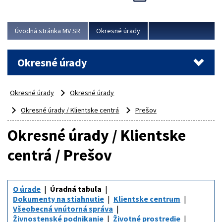
Novinky predstavili na...
Viac
Úvodná stránka MV SR
Okresné úrady
Okresné úrady
Okresné úrady
Okresné úrady
Okresné úrady / Klientske centrá
Prešov
Okresné úrady / Klientske
centrá / Prešov
O úrade
Úradná tabuľa
Dokumenty na stiahnutie
Klientske centrum
Všeobecná vnútorná správa
Živnostenské podnikanie
Životné prostredie