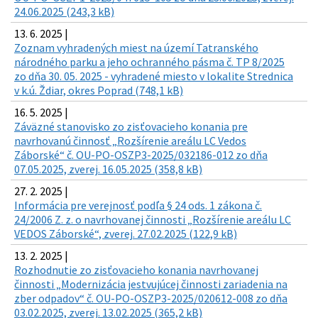
24.06.2025 (243,3 kB)
13. 6. 2025 |
Zoznam vyhradených miest na území Tatranského
národného parku a jeho ochranného pásma č. TP 8/2025
zo dňa 30. 05. 2025 - vyhradené miesto v lokalite Strednica
v k.ú. Ždiar, okres Poprad (748,1 kB)
16. 5. 2025 |
Záväzné stanovisko zo zisťovacieho konania pre
navrhovanú činnosť „Rozšírenie areálu LC Vedos
Záborské“ č. OU-PO-OSZP3-2025/032186-012 zo dňa
07.05.2025, zverej. 16.05.2025 (358,8 kB)
27. 2. 2025 |
Informácia pre verejnosť podľa § 24 ods. 1 zákona č.
24/2006 Z. z. o navrhovanej činnosti „Rozšírenie areálu LC
VEDOS Záborské“, zverej. 27.02.2025 (122,9 kB)
13. 2. 2025 |
Rozhodnutie zo zisťovacieho konania navrhovanej
činnosti „Modernizácia jestvujúcej činnosti zariadenia na
zber odpadov“ č. OU-PO-OSZP3-2025/020612-008 zo dňa
03.02.2025, zverej. 13.02.2025 (365,2 kB)