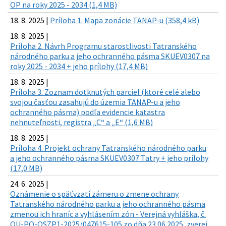
OP na roky 2025 - 2034 (1,4 MB)
18. 8. 2025 |
Príloha 1. Mapa zonácie TANAP-u (358,4 kB)
18. 8. 2025 |
Príloha 2. Návrh Programu starostlivosti Tatranského
národného parku a jeho ochranného pásma SKUEV0307 na
roky 2025 - 2034 + jeho prílohy (17,4 MB)
18. 8. 2025 |
Príloha 3. Zoznam dotknutých parciel (ktoré celé alebo
svojou časťou zasahujú do územia TANAP-u a jeho
ochranného pásma) podľa evidencie katastra
nehnuteľnosti, registra „C“ a „E“ (1,6 MB)
18. 8. 2025 |
Príloha 4. Projekt ochrany Tatranského národného parku
a jeho ochranného pásma SKUEV0307 Tatry + jeho prílohy
(17,0 MB)
24. 6. 2025 |
Oznámenie o späťvzatí zámeru o zmene ochrany
Tatranského národného parku a jeho ochranného pásma
zmenou ich hraníc a vyhlásením zón - Verejná vyhláška, č.
OU-PO-OSZP1-2025/047615-105 zo dňa 23.06.2025, zverej.