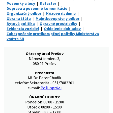
Pozemky a lesy
Kataster
Doprava a pozemné komunikácie
Organizačný odbor
Krízové riadenie
Obrana štátu
Majetkovoprávny odbor
Bytová politika
Opravné prostriedky
Evidencia vozidiel
Oddelenie dokladov
Zabezpečenie protikorupčnej politiky Ministerstva
vnútra SR
Okresný úrad Prešov
Námestie mieru 3,
080 01 Prešov
Prednosta
MUDr. Peter Chudík
telefón: Sekretariát - 051/7082201
e-mail:
Pošli správu
ÚRADNÉ HODINY:
Pondelok: 08:00 - 15:00
Utorok: 08:00 - 15:00
Streda: 08:00 - 17:00