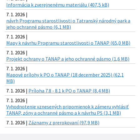
Informácia k zverejnenému materiálu (407,5 kB)
7. 1. 2026 |
návrh Programu starostlivosti o Tatranský národný park a
jeho ochranné pásmo (6,1 MB)
7. 1. 2026 |
Mapy k návrhu Programu starostlivosti o TANAP (65,0 MB)
7. 1. 2026 |
Projekt ochrany o TANAP a jeho ochranné pásmo (1,6 MB)
7. 1. 2026 |
Mapové prílohy k PO o TANAP (18 december 2025) (62,1
MB)
7. 1. 2026 |
Príloha 7.8 - 8.1 k PO o TANAP (8,4 MB)
7. 1. 2026 |
Vyhodnotenie vznesených pripomienok k zámeru vyhlásiť
TANAP, zóny a ochranné pásmo a k návrhu PS (3,1 MB)
7. 1. 2026 |
Záznamy z prerokovaní (97,9 MB)