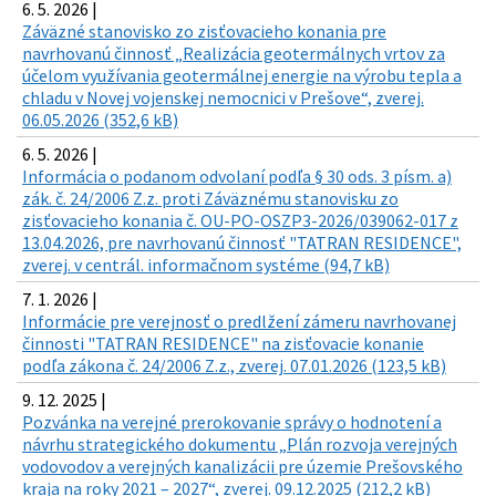
6. 5. 2026 |
Záväzné stanovisko zo zisťovacieho konania pre
navrhovanú činnosť „Realizácia geotermálnych vrtov za
účelom využívania geotermálnej energie na výrobu tepla a
chladu v Novej vojenskej nemocnici v Prešove“, zverej.
06.05.2026 (352,6 kB)
6. 5. 2026 |
Informácia o podanom odvolaní podľa § 30 ods. 3 písm. a)
zák. č. 24/2006 Z.z. proti Záväznému stanovisku zo
zisťovacieho konania č. OU-PO-OSZP3-2026/039062-017 z
13.04.2026, pre navrhovanú činnosť "TATRAN RESIDENCE",
zverej. v centrál. informačnom systéme (94,7 kB)
7. 1. 2026 |
Informácie pre verejnosť o predlžení zámeru navrhovanej
činnosti "TATRAN RESIDENCE" na zisťovacie konanie
podľa zákona č. 24/2006 Z.z., zverej. 07.01.2026 (123,5 kB)
9. 12. 2025 |
Pozvánka na verejné prerokovanie správy o hodnotení a
návrhu strategického dokumentu „Plán rozvoja verejných
vodovodov a verejných kanalizácii pre územie Prešovského
kraja na roky 2021 – 2027“, zverej. 09.12.2025 (212,2 kB)