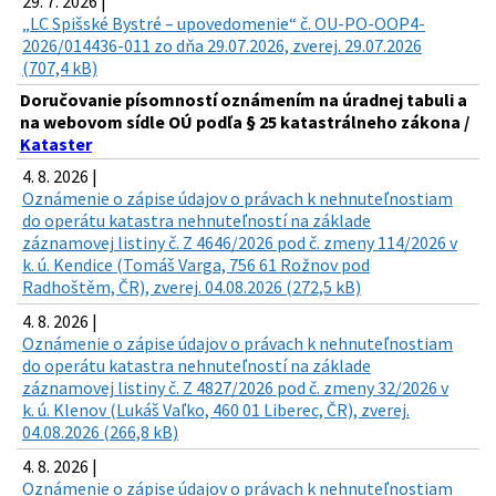
29. 7. 2026 |
„LC Spišské Bystré – upovedomenie“ č. OU-PO-OOP4-
2026/014436-011 zo dňa 29.07.2026, zverej. 29.07.2026
(707,4 kB)
Doručovanie písomností oznámením na úradnej tabuli a
na webovom sídle OÚ podľa § 25 katastrálneho zákona /
Kataster
4. 8. 2026 |
Oznámenie o zápise údajov o právach k nehnuteľnostiam
do operátu katastra nehnuteľností na základe
záznamovej listiny č. Z 4646/2026 pod č. zmeny 114/2026 v
k. ú. Kendice (Tomáš Varga, 756 61 Rožnov pod
Radhoštěm, ČR), zverej. 04.08.2026 (272,5 kB)
4. 8. 2026 |
Oznámenie o zápise údajov o právach k nehnuteľnostiam
do operátu katastra nehnuteľností na základe
záznamovej listiny č. Z 4827/2026 pod č. zmeny 32/2026 v
k. ú. Klenov (Lukáš Vaľko, 460 01 Liberec, ČR), zverej.
04.08.2026 (266,8 kB)
4. 8. 2026 |
Oznámenie o zápise údajov o právach k nehnuteľnostiam