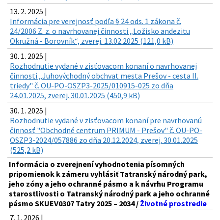
13. 2. 2025 |
Informácia pre verejnosť podľa § 24 ods. 1 zákona č.
24/2006 Z. z. o navrhovanej činnosti „Ložisko andezitu
Okružná - Borovník“, zverej. 13.02.2025 (121,0 kB)
30. 1. 2025 |
Rozhodnutie vydané v zisťovacom konaní o navrhovanej
činnosti „Juhovýchodný obchvat mesta Prešov - cesta II.
triedy" č. OU-PO-OSZP3-2025/010915-025 zo dňa
24.01.2025, zverej. 30.01.2025 (450,9 kB)
30. 1. 2025 |
Rozhodnutie vydané v zisťovacom konaní pre navrhovanú
činnosť "Obchodné centrum PRIMUM - Prešov" č. OU-PO-
OSZP3-2024/057886 zo dňa 20.12.2024, zverej. 30.01.2025
(525,2 kB)
Informácia o zverejnení vyhodnotenia písomných
pripomienok k zámeru vyhlásiť Tatranský národný park,
jeho zóny a jeho ochranné pásmo a k návrhu Programu
starostlivosti o Tatranský národný park a jeho ochranné
pásmo SKUEV0307 Tatry 2025 – 2034 /
Životné prostredie
7. 1. 2026 |