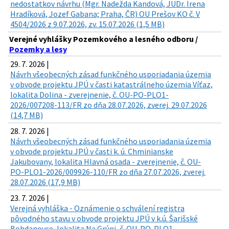
nedostatkov návrhu (Mgr. Nadežda Kandová, JUDr. Irena
Hradíková, Jozef Gabana; Praha, ČR) OU Prešov KO č. V
4504/2026 z 9.07.2026, zv. 15.07.2026 (1,5 MB)
Verejné vyhlášky Pozemkového a lesného odboru /
Pozemky a lesy
29. 7. 2026 |
Návrh všeobecných zásad funkčného usporiadania územia
v obvode projektu JPÚ v časti katastrálneho územia Víťaz,
lokalita Dolina - zverejnenie, č. OU-PO-PLO1-
2026/007208-113/FR zo dňa 28.07.2026, zverej. 29.07.2026
(14,7 MB)
28. 7. 2026 |
Návrh všeobecných zásad funkčného usporiadania územia
v obvode projektu JPÚ v časti k. ú. Chminianske
Jakubovany, lokalita Hlavná osada - zverejnenie, č. OU-
PO-PLO1-2026/009926-110/FR zo dňa 27.07.2026, zverej.
28.07.2026 (17,9 MB)
23. 7. 2026 |
Verejná vyhláška - Oznámenie o schválení registra
pôvodného stavu v obvode projektu JPÚ v k.ú. Šarišské
Bohdanovce, lokalita Na Grúni, č. OU-PO-PLO1-