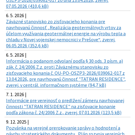
OSZP3-2026/039062-017 zo dňa 13.04.2026, zverej.
07.05.2026 (410,6 kB)
6. 5. 2026 |
Záväzné stanovisko zo zisťovacieho konania pre
navrhovanú činnosť „Realizácia geotermálnych vrtov za
účelom využívania geotermálnej energie na výrobu tepla a
chladu v Novej vojenskej nemocnici v Prešove“, zverej.
06.05.2026 (352,6 kB)
6. 5. 2026 |
Informácia o podanom odvolaní podľa § 30 ods. 3 písm. a)
zák. č. 24/2006 Z.z. proti Záväznému stanovisku zo
zisťovacieho konania č. OU-PO-OSZP3-2026/039062-017 z
13.04.2026, pre navrhovanú činnosť "TATRAN RESIDENCE",
zverej. v centrál. informačnom systéme (94,7 kB)
7. 1. 2026 |
Informácie pre verejnosť o predlžení zámeru navrhovanej
činnosti "TATRAN RESIDENCE" na zisťovacie konanie
podľa zákona č. 24/2006 Z.z., zverej. 07.01.2026 (123,5 kB)
9. 12. 2025 |
Pozvánka na verejné prerokovanie správy o hodnotení a
návrhu strategického dokumentu „Plán rozvoja verejných