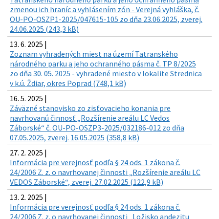
zmenou ich hraníc a vyhlásením zón - Verejná vyhláška, č.
OU-PO-OSZP1-2025/047615-105 zo dňa 23.06.2025, zverej.
24.06.2025 (243,3 kB)
13. 6. 2025 |
Zoznam vyhradených miest na území Tatranského
národného parku a jeho ochranného pásma č. TP 8/2025
zo dňa 30. 05. 2025 - vyhradené miesto v lokalite Strednica
v k.ú. Ždiar, okres Poprad (748,1 kB)
16. 5. 2025 |
Záväzné stanovisko zo zisťovacieho konania pre
navrhovanú činnosť „Rozšírenie areálu LC Vedos
Záborské“ č. OU-PO-OSZP3-2025/032186-012 zo dňa
07.05.2025, zverej. 16.05.2025 (358,8 kB)
27. 2. 2025 |
Informácia pre verejnosť podľa § 24 ods. 1 zákona č.
24/2006 Z. z. o navrhovanej činnosti „Rozšírenie areálu LC
VEDOS Záborské“, zverej. 27.02.2025 (122,9 kB)
13. 2. 2025 |
Informácia pre verejnosť podľa § 24 ods. 1 zákona č.
24/2006 Z. z. o navrhovanej činnosti „Ložisko andezitu