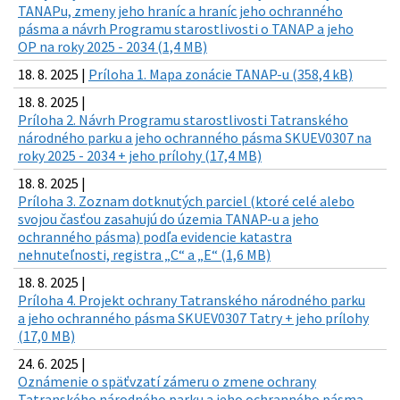
TANAPu, zmeny jeho hraníc a hraníc jeho ochranného
pásma a návrh Programu starostlivosti o TANAP a jeho
OP na roky 2025 - 2034 (1,4 MB)
18. 8. 2025 |
Príloha 1. Mapa zonácie TANAP-u (358,4 kB)
18. 8. 2025 |
Príloha 2. Návrh Programu starostlivosti Tatranského
národného parku a jeho ochranného pásma SKUEV0307 na
roky 2025 - 2034 + jeho prílohy (17,4 MB)
18. 8. 2025 |
Príloha 3. Zoznam dotknutých parciel (ktoré celé alebo
svojou časťou zasahujú do územia TANAP-u a jeho
ochranného pásma) podľa evidencie katastra
nehnuteľnosti, registra „C“ a „E“ (1,6 MB)
18. 8. 2025 |
Príloha 4. Projekt ochrany Tatranského národného parku
a jeho ochranného pásma SKUEV0307 Tatry + jeho prílohy
(17,0 MB)
24. 6. 2025 |
Oznámenie o späťvzatí zámeru o zmene ochrany
Tatranského národného parku a jeho ochranného pásma