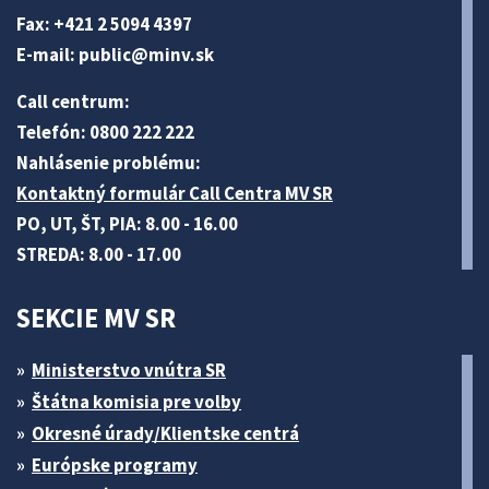
Fax: +421 2 5094 4397
E-mail:
public@minv
.sk
Call centrum:
Telefón: 0800 222 222
Nahlásenie problému:
Kontaktný formulár Call Centra MV SR
PO, UT, ŠT, PIA: 8.00 - 16.00
STREDA: 8.00 - 17.00
SEKCIE MV SR
Ministerstvo vnútra SR
Štátna komisia pre volby
Okresné úrady/Klientske centrá
Európske programy