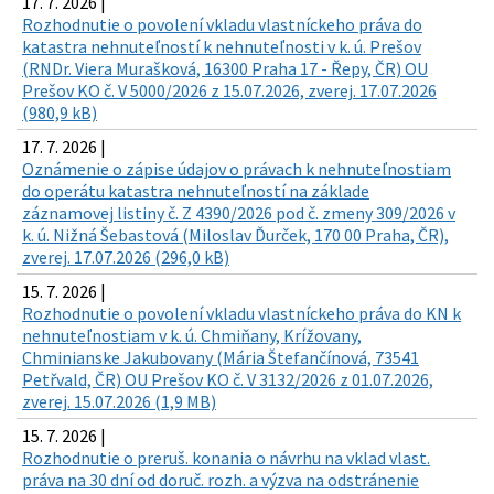
17. 7. 2026 |
Rozhodnutie o povolení vkladu vlastníckeho práva do
katastra nehnuteľností k nehnuteľnosti v k. ú. Prešov
(RNDr. Viera Murašková, 16300 Praha 17 - Řepy, ČR) OU
Prešov KO č. V 5000/2026 z 15.07.2026, zverej. 17.07.2026
(980,9 kB)
17. 7. 2026 |
Oznámenie o zápise údajov o právach k nehnuteľnostiam
do operátu katastra nehnuteľností na základe
záznamovej listiny č. Z 4390/2026 pod č. zmeny 309/2026 v
k. ú. Nižná Šebastová (Miloslav Ďurček, 170 00 Praha, ČR),
zverej. 17.07.2026 (296,0 kB)
15. 7. 2026 |
Rozhodnutie o povolení vkladu vlastníckeho práva do KN k
nehnuteľnostiam v k. ú. Chmiňany, Krížovany,
Chminianske Jakubovany (Mária Štefančínová, 73541
Petřvald, ČR) OU Prešov KO č. V 3132/2026 z 01.07.2026,
zverej. 15.07.2026 (1,9 MB)
15. 7. 2026 |
Rozhodnutie o preruš. konania o návrhu na vklad vlast.
práva na 30 dní od doruč. rozh. a výzva na odstránenie