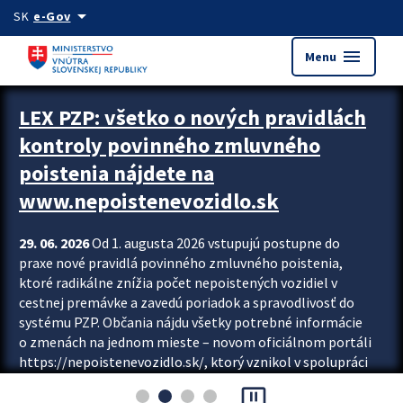
Preskocit na hlavný obsah
arrow_drop_down
SK
e-Gov
menu
Menu
Zastavit automatický posun upútavok
LEX PZP: všetko o nových pravidlách
kontroly povinného zmluvného
poistenia nájdete na
www.nepoistenevozidlo.sk
29. 06. 2026
Od 1. augusta 2026 vstupujú postupne do
praxe nové pravidlá povinného zmluvného poistenia,
ktoré radikálne znížia počet nepoistených vozidiel v
cestnej premávke a zavedú poriadok a spravodlivosť do
systému PZP. Občania nájdu všetky potrebné informácie
o zmenách na jednom mieste – novom oficiálnom portáli
https://nepoistenevozidlo.sk/, ktorý vznikol v spolupráci
Slovenskej kancelárie poisťovateľov (SKP), Slovenskej
pause_presentation
asociácie poisťovní (SLASPO) a Ministerstva vnútra SR.