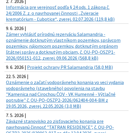
2. 7. 2026 |
Informácia pre verejnosť podľa § 24 ods. 1 zákona č.
24/2006 Z. z. o navrhovanej činnosti „Zvieracie
krematórium - Ľubotice“, zverej. 02.07.2026 (119,8 kB)
9. 6. 2026 |
Zámer vyhlásiť prírodnú rezerváciu Salamandria -
oznámenie dotknutým vlastníkom pozemkov, správcom
pozemkov, nájomcom pozemkov, dotknutým orgánom
štátnej správy a dotknutým obciam, č. OU-PO-OSZP1-
2026/050151-012, zverej. 09.06.2026 (568,8 kB)
9. 6. 2026 |
Projekt ochrany PR Salamandria (58,0 MB)
22. 5. 2026 |
Oznámenie o začatí vodoprávneho konania vo veci vydania
vodoprávneho (stavebného) povolenia na stavbu
"Kamenica nad Cirochou ČOV - VK Humenné - Výtlačné
potrubie" č. OU-PO-OSZP2-2026/062404-004-BM z
19.05.2026, zverej. 22.05.2026 (3,0 MB)
7. 5. 2026 |
Záväzné stanovisko zo zisťovacieho konania pre
navrhovanú činnosť "TATRAN RESIDENCE", č. OU-PO-