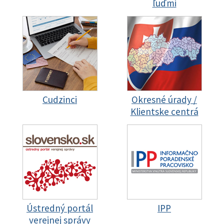
ľuďmi
Cudzinci
Okresné úrady /
Klientske centrá
Ústredný portál
IPP
verejnej správy