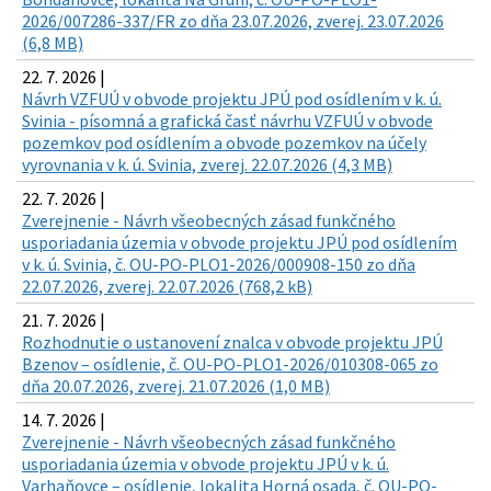
2026/007286-337/FR zo dňa 23.07.2026, zverej. 23.07.2026
(6,8 MB)
22. 7. 2026 |
Návrh VZFUÚ v obvode projektu JPÚ pod osídlením v k. ú.
Svinia - písomná a grafická časť návrhu VZFUÚ v obvode
pozemkov pod osídlením a obvode pozemkov na účely
vyrovnania v k. ú. Svinia, zverej. 22.07.2026 (4,3 MB)
22. 7. 2026 |
Zverejnenie - Návrh všeobecných zásad funkčného
usporiadania územia v obvode projektu JPÚ pod osídlením
v k. ú. Svinia, č. OU-PO-PLO1-2026/000908-150 zo dňa
22.07.2026, zverej. 22.07.2026 (768,2 kB)
21. 7. 2026 |
Rozhodnutie o ustanovení znalca v obvode projektu JPÚ
Bzenov – osídlenie, č. OU-PO-PLO1-2026/010308-065 zo
dňa 20.07.2026, zverej. 21.07.2026 (1,0 MB)
14. 7. 2026 |
Zverejnenie - Návrh všeobecných zásad funkčného
usporiadania územia v obvode projektu JPÚ v k. ú.
Varhaňovce – osídlenie, lokalita Horná osada, č. OU-PO-