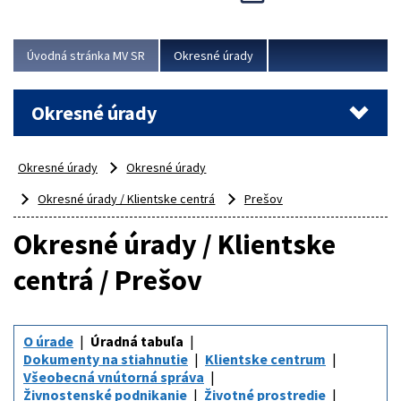
Novinky predstavili na...
Viac
Úvodná stránka MV SR
Okresné úrady
Okresné úrady
Okresné úrady
Okresné úrady
Okresné úrady / Klientske centrá
Prešov
Okresné úrady / Klientske
centrá / Prešov
O úrade
Úradná tabuľa
Dokumenty na stiahnutie
Klientske centrum
Všeobecná vnútorná správa
Živnostenské podnikanie
Životné prostredie