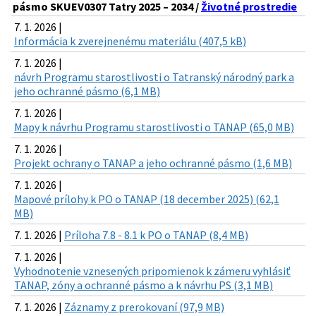
pásmo SKUEV0307 Tatry 2025 – 2034 /
Životné prostredie
7. 1. 2026 |
Informácia k zverejnenému materiálu (407,5 kB)
7. 1. 2026 |
návrh Programu starostlivosti o Tatranský národný park a
jeho ochranné pásmo (6,1 MB)
7. 1. 2026 |
Mapy k návrhu Programu starostlivosti o TANAP (65,0 MB)
7. 1. 2026 |
Projekt ochrany o TANAP a jeho ochranné pásmo (1,6 MB)
7. 1. 2026 |
Mapové prílohy k PO o TANAP (18 december 2025) (62,1
MB)
7. 1. 2026 |
Príloha 7.8 - 8.1 k PO o TANAP (8,4 MB)
7. 1. 2026 |
Vyhodnotenie vznesených pripomienok k zámeru vyhlásiť
TANAP, zóny a ochranné pásmo a k návrhu PS (3,1 MB)
7. 1. 2026 |
Záznamy z prerokovaní (97,9 MB)