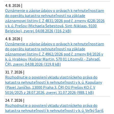
4. 8. 2026 |
Oznámenie o zápise údajov o právach k nehnuteľnostiam
do operátu katastra nehnuteľností na základe
záznamovej listiny č. Z 4831/2026 pod č. zmeny 4228/2026
v k. ú. Prešov (Michaela Šebestová, Sint-Niklaas, 9100
Belgicko), zverej. 04.08.2026 (316,2 kB)
4. 8. 2026 |
Oznámenie o zápise údajov o právach k nehnuteľnostiam
do operátu katastra nehnuteľností na základe
záznamovej listiny č. Z 4962/2026 pod č. zmeny 84/2026 v
k. ú. Hrabkov (Košnar Martin, 570 01 Litomyšl - Zahradí,
ČR), zverej. 04.08.2026 (319,8 kB)
31. 7. 2026 |
Rozhodnutie o povolení vkladu vlastníckeho práva do
katastra nehnuteľností k nehnuteľnosti v k. ú. Kapušany
(Pavel Janíčko, 13000 Praha 3, ČR) OU Prešov KO č. V
5016/2025 z 28.07.2026, zverej. 31.07.2026 (988,1 kB)
24. 7. 2026 |
Rozhodnutie o povolení vkladu vlastníckeho práva do
katastra nehnuteľností k nehnuteľnosti v k. ú. Veľký Šariš