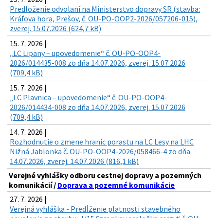
Predloženie odvolaní na Ministerstvo dopravy SR (stavba:
Kráľova hora, Prešov, č. OU-PO-OOP2-2026/057206-015),
zverej. 15.07.2026 (624,7 kB)
15. 7. 2026 |
„LC Lipany – upovedomenie“ č. OU-PO-OOP4-
2026/014435-008 zo dňa 14.07.2026, zverej. 15.07.2026
(709,4 kB)
15. 7. 2026 |
„LC Plavnica – upovedomenie“ č. OU-PO-OOP4-
2026/014434-008 zo dňa 14.07.2026, zverej. 15.07.2026
(709,4 kB)
14. 7. 2026 |
Rozhodnutie o zmene hraníc porastu na LC Lesy na LHC
Nižná Jablonka č. OU-PO-OOP4-2026/058466-4 zo dňa
14.07.2026, zverej. 14.07.2026 (816,1 kB)
Verejné vyhlášky odboru cestnej dopravy a pozemných
komunikácií /
Doprava a pozemné komunikácie
27. 7. 2026 |
Verejná vyhláška - Predĺženie platnosti stavebného