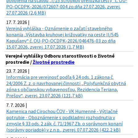
povolenia na stavbu „I/15 Stropkov preložka cesty“ č. OU-
PO-OCDPK-2026/072607-004 zo dňa 27.07.2026, zverej.
27.07.2026 (2,6 MB)
17. 7. 2026 |
Verejná vyhláška - Oznámenie o začatí stavebného
konania „Výstavba kruhovej križovatky na ceste II/545
Kapušany“ č. OU-PO-OCDPK-2026/046476-03 zo dňa
15.07.2026, zverej. 17.07.2026 (1,7 MB)
Verejné vyhlášky Odboru starostlivosti o životné
prostredie /
Životné prostredie
23. 7. 2026 |
Informácia pre verejnosť podľa § 24 ods. 1 zákona č.
24/2006 Z. z. o navrhovanej činnosti „Polyfunkčná obytná
zóna s občianskou vybavenosťou, Rezidencia Teriana,
Prešov“, zverej. 23.07.2026 (121,7 kB)
7. 7. 2026 |
Kamenica nad Cirochou ČOV - VK Humenné - Výtlačné
potrubie - Oboznámenie s podkladmi rozhodnutia v
zmysle § 33 ods. 2 zák. č. 71/1967 Zb. o správnom konaní
(správny poriadok) v z.n.p., zverej. 07.07.2026 (422,2 kB)