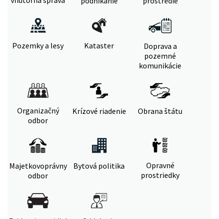
vnútorná správa
podnikanie
prostredie
Pozemky a lesy
Kataster
Doprava a
pozemné
komunikácie
Organizačný
Krízové riadenie
Obrana štátu
odbor
Opravné
Majetkovoprávny
Bytová politika
prostriedky
odbor