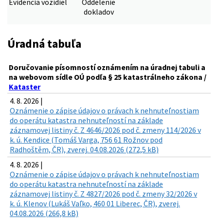
Evidencia vozidiel
Oddelenie
dokladov
Úradná tabuľa
Doručovanie písomností oznámením na úradnej tabuli a
na webovom sídle OÚ podľa § 25 katastrálneho zákona /
Kataster
4. 8. 2026 |
Oznámenie o zápise údajov o právach k nehnuteľnostiam
do operátu katastra nehnuteľností na základe
záznamovej listiny č. Z 4646/2026 pod č. zmeny 114/2026 v
k. ú. Kendice (Tomáš Varga, 756 61 Rožnov pod
Radhoštěm, ČR), zverej. 04.08.2026 (272,5 kB)
4. 8. 2026 |
Oznámenie o zápise údajov o právach k nehnuteľnostiam
do operátu katastra nehnuteľností na základe
záznamovej listiny č. Z 4827/2026 pod č. zmeny 32/2026 v
k. ú. Klenov (Lukáš Vaľko, 460 01 Liberec, ČR), zverej.
04.08.2026 (266,8 kB)