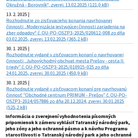
Okružná - Borovník“, zverej. 13.02.2025 (121,0 kB)
13. 2. 2025 |
Rozhodnutie zo zisťovacieho konania navrhovanej
činnosti „Modernizácia jestvujúcej činnosti zariadenia na
zber odpadov“ č. OU-PO-OSZP3-2025/020612-008 zo dňa
03.02.2025, zverej. 13.02.2025 (365,2 kB)
30. 1. 2025 |
Rozhodnutie vydané v zisťovacom konaní o navrhovanej
činnosti „Juhovýchodný obchvat mesta Prešov - cesta II.
triedy" č. OU-PO-OSZP3-2025/010915-025 zo dňa
24.01.2025, zverej. 30.01.2025 (450,9 kB)
30. 1. 2025 |
Rozhodnutie vydané v zisťovacom konaní pre navrhovanú
činnosť "Obchodné centrum PRIMUM - Prešov" č. OU-PO-
OSZP3-2024/057886 zo dňa 20.12.2024, zverej. 30.01.2025
(525,2 kB)
Informácia o zverejnení vyhodnotenia písomných
pripomienok k zámeru vyhlásiť Tatranský národný park,
jeho zóny a jeho ochranné pásmo a k návrhu Programu
starostlivosti o Tatranský národný park a jeho ochranné