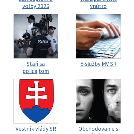
voľby 2026
vnútro
Staň sa
E-služby MV SR
policajtom
Vestník vlády SR
Obchodovanie s