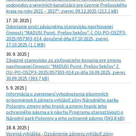
vodovodov a verejných kanalizácii pre územie Prešovského
kraja na roky 2021 – 2027“, zverej. 09.12.2025 (212,2 kB)
17. 10. 2025 |
Odvolanie proti záväznému stanovisku navrhovanej
činnosti "MADUSI Point, Prešov Sekčov", č. OU-PO-OSZP3-
2025/057303-014, doručené dňa 07.10.2025, zverej.
17.10.2025 (1,1 MB)
30. 9. 2025 |
Záväzné stanovisko zo zisťovacieho konania pre zmenu
navrhovanej činnosti "MADUSI Point, Prešov Sekčov" č.
OU-PO-OSZP3-2025/057303-014 zo dňa 16.09.2025, zverej.
30.09.2025 (393,7 kB)
5. 9. 2025 |
Informácia o zverejnení vyhodnotenia písomných
pripomienok k zámeru vyhlásiť zóny Národného parku
Poloniny, zmeny jeho hraníc a zmeny hraníc jeho
ochranného pásma a k návrhu Programu starostlivosti o
Národný park Poloniny a jeho ochranné pásmo (593,8 kB)
18. 8. 2025 |
Verejná vyhláška - Oznámenie zámeru vyhlásiť zóny