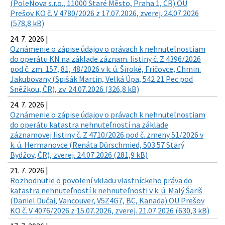
(PoleNova s.r.o., 11000 Staré Město, Praha 1, ČR) OU
Prešov KO č. V 4780/2026 z 17.07.2026, zverej. 24.07.2026
(578,8 kB)
24. 7. 2026 |
Oznámenie o zápise údajov o právach k nehnuteľnostiam
do operátu KN na základe záznam. listiny č. Z 4396/2026
pod č. zm. 157, 81, 48/2026 v k. ú. Široké, Fričovce, Chmin.
Jakubovany (Spišák Martin, Velká Úpa, 542 21 Pec pod
Sněžkou, ČR), zv. 24.07.2026 (326,8 kB)
24. 7. 2026 |
Oznámenie o zápise údajov o právach k nehnuteľnostiam
do operátu katastra nehnuteľností na základe
záznamovej listiny č. Z 4710/2026 pod č. zmeny 51/2026 v
k. ú. Hermanovce (Renáta Dürschmied, 503 57 Starý
Bydžov, ČR), zverej. 24.07.2026 (281,9 kB)
21. 7. 2026 |
Rozhodnutie o povolení vkladu vlastníckeho práva do
katastra nehnuteľností k nehnuteľnosti v k. ú. Malý Šariš
(Daniel Dučai, Vancouver, V5Z4G7, BC, Kanada) OU Prešov
KO č. V 4076/2026 z 15.07.2026, zverej. 21.07.2026 (630,3 kB)