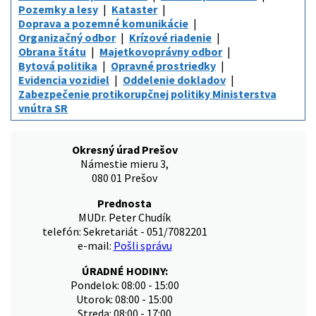
Pozemky a lesy
Kataster
Doprava a pozemné komunikácie
Organizačný odbor
Krízové riadenie
Obrana štátu
Majetkovoprávny odbor
Bytová politika
Opravné prostriedky
Evidencia vozidiel
Oddelenie dokladov
Zabezpečenie protikorupčnej politiky Ministerstva
vnútra SR
Okresný úrad Prešov
Námestie mieru 3,
080 01 Prešov
Prednosta
MUDr. Peter Chudík
telefón: Sekretariát - 051/7082201
e-mail:
Pošli správu
ÚRADNÉ HODINY:
Pondelok: 08:00 - 15:00
Utorok: 08:00 - 15:00
Streda: 08:00 - 17:00