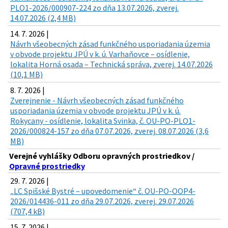
PLO1-2026/000907-224 zo dňa 13.07.2026, zverej.
14.07.2026 (2,4 MB)
14. 7. 2026 |
Návrh všeobecných zásad funkčného usporiadania územia
v obvode projektu JPÚ v k. ú. Varhaňovce – osídlenie,
lokalita Horná osada – Technická správa, zverej. 14.07.2026
(10,1 MB)
8. 7. 2026 |
Zverejnenie - Návrh všeobecných zásad funkčného
usporiadania územia v obvode projektu JPÚ v k. ú.
Rokycany - osídlenie, lokalita Svinka, č. OU-PO-PLO1-
2026/000824-157 zo dňa 07.07.2026, zverej. 08.07.2026 (3,6
MB)
Verejné vyhlášky Odboru opravných prostriedkov /
Opravné prostriedky
29. 7. 2026 |
„LC Spišské Bystré – upovedomenie“ č. OU-PO-OOP4-
2026/014436-011 zo dňa 29.07.2026, zverej. 29.07.2026
(707,4 kB)
15. 7. 2026 |