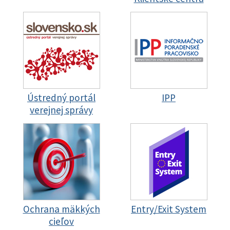
Ústredný portál
IPP
verejnej správy
Ochrana mäkkých
Entry/Exit System
cieľov