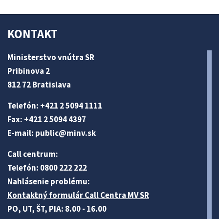
KONTAKT
Ministerstvo vnútra SR
Pribinova 2
812 72 Bratislava
Telefón: +421 2 5094 1111
Fax: +421 2 5094 4397
E-mail:
public@minv
.sk
Call centrum:
Telefón: 0800 222 222
Nahlásenie problému:
Kontaktný formulár Call Centra MV SR
PO, UT, ŠT, PIA: 8.00 - 16.00