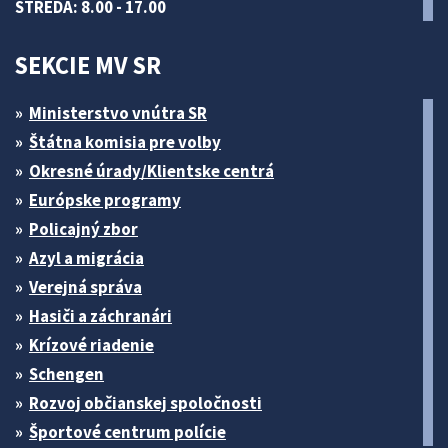
STREDA: 8.00 - 17.00
SEKCIE MV SR
Ministerstvo vnútra SR
Štátna komisia pre volby
Okresné úrady/Klientske centrá
Európske programy
Policajný zbor
Azyl a migrácia
Verejná správa
Hasiči a záchranári
Krízové riadenie
Schengen
Rozvoj občianskej spoločnosti
Športové centrum polície