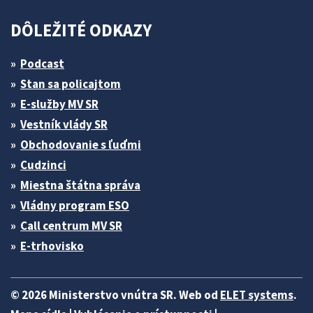
DÔLEŽITÉ ODKAZY
Podcast
Stan sa policajtom
E-služby MV SR
Vestník vlády SR
Obchodovanie s ľuďmi
Cudzinci
Miestna štátna správa
Vládny program ESO
Call centrum MV SR
E-trhovisko
© 2026 Ministerstvo vnútra SR. Web od
ELET systems
.