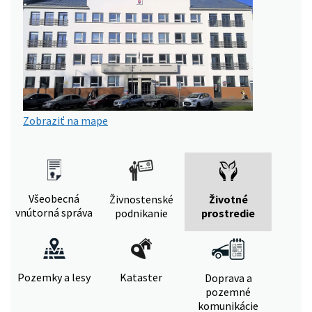
Zobraziť na mape
Všeobecná
Živnostenské
Životné
vnútorná správa
podnikanie
prostredie
Pozemky a lesy
Kataster
Doprava a
pozemné
komunikácie