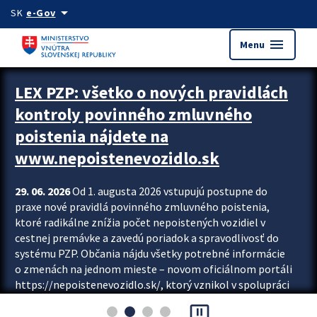
Preskocit na hlavný obsah
arrow_drop_down
SK
e-Gov
menu
Menu
Zastavit automatický posun upútavok
LEX PZP: všetko o nových pravidlách
kontroly povinného zmluvného
poistenia nájdete na
www.nepoistenevozidlo.sk
29. 06. 2026
Od 1. augusta 2026 vstupujú postupne do
praxe nové pravidlá povinného zmluvného poistenia,
ktoré radikálne znížia počet nepoistených vozidiel v
cestnej premávke a zavedú poriadok a spravodlivosť do
systému PZP. Občania nájdu všetky potrebné informácie
o zmenách na jednom mieste – novom oficiálnom portáli
https://nepoistenevozidlo.sk/, ktorý vznikol v spolupráci
Slovenskej kancelárie poisťovateľov (SKP), Slovenskej
pause_presentation
asociácie poisťovní (SLASPO) a Ministerstva vnútra SR.