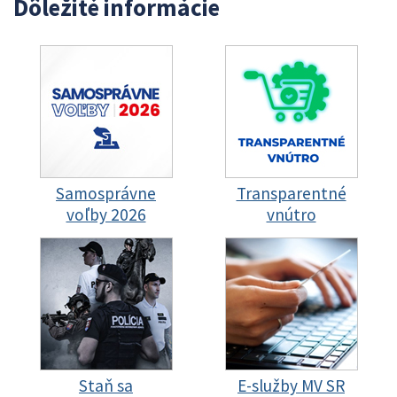
Dôležité informácie
Samosprávne
Transparentné
voľby 2026
vnútro
Staň sa
E-služby MV SR