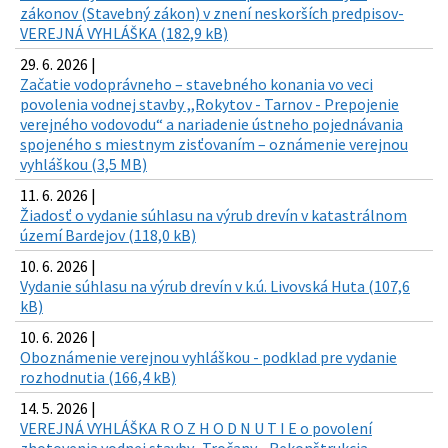
zákonov (Stavebný zákon) v znení neskorších predpisov-
VEREJNÁ VYHLÁŠKA (182,9 kB)
29. 6. 2026 |
Začatie vodoprávneho – stavebného konania vo veci
povolenia vodnej stavby ,,Rokytov - Tarnov - Prepojenie
verejného vodovodu“ a nariadenie ústneho pojednávania
spojeného s miestnym zisťovaním – oznámenie verejnou
vyhláškou (3,5 MB)
11. 6. 2026 |
Žiadosť o vydanie súhlasu na výrub drevín v katastrálnom
území Bardejov (118,0 kB)
10. 6. 2026 |
Vydanie súhlasu na výrub drevín v k.ú. Livovská Huta (107,6
kB)
10. 6. 2026 |
Oboznámenie verejnou vyhláškou - podklad pre vydanie
rozhodnutia (166,4 kB)
14. 5. 2026 |
VEREJNÁ VYHLÁŠKA R O Z H O D N U T I E o povolení
zhotovenia vodnej stavby „Tročany - Rekonštrukcia