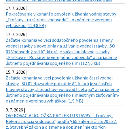
17. 7. 2026 |
Pokračovanie v konaní o povolení užívania vodnej stavby
,,Tročany - rozšírenie vodovodu“ - oznámenie verejnou
vyhláškou (124,8 kB)
17. 7. 2026 |
Začatie konania vo veci dodatočného povolenia zmeny
vodnej stavby a povolenia na užívanie vodnej stavby ,,SO
01 Vodovodný rad A“, ktorá je súčasťou hlavnej stavby
,,Fričkovce- Rozšírenie verejného vodovodu“ a nariadenie
ústneho pojednávania spojeného s mi (127,6 kB)
15. 7. 2026 |
Začatie konania vo veci povolenia užívania časti vodnej
stavby „SO 02 Rozvodné potrubie A“, ktorá je súčasťou
hlavnej stavby ,,Lopúchov- vodovod II. etapa“ a nariadenie
ústneho pojednávania spojeného s miestnym zisťovaním-
oznámenie verejnou vyhláškou (1,9 MB)
9. 7. 2026 |
OVEROVACIA DOLOŽKA PROJEKTU STAVBY - „Tročany-
Rekonštrukcia vodovodu“, podľa § 65 zákona č. 25/2025 Z.
z. Stavebný zákon a o zmene a doplnení niektorých