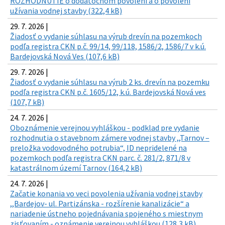
ROZHODNUTIE o dodatočnom povolení a o povolení
užívania vodnej stavby (322,4 kB)
29. 7. 2026 |
Žiadosť o vydanie súhlasu na výrub drevín na pozemkoch
podľa registra CKN p.č. 99/14, 99/118, 1586/2, 1586/7 v k.ú.
Bardejovská Nová Ves (107,6 kB)
29. 7. 2026 |
Žiadosť o vydanie súhlasu na výrub 2 ks. drevín na pozemku
podľa registra CKN p.č. 1605/12, k.ú. Bardejovská Nová ves
(107,7 kB)
24. 7. 2026 |
Oboznámenie verejnou vyhláškou - podklad pre vydanie
rozhodnutia o stavebnom zámere vodnej stavby ,,Tarnov –
preložka vodovodného potrubia“, ID nepridelené na
pozemkoch podľa registra CKN parc. č. 281/2, 871/8 v
katastrálnom území Tarnov (164,2 kB)
24. 7. 2026 |
Začatie konania vo veci povolenia užívania vodnej stavby
,,Bardejov- ul. Partizánska - rozšírenie kanalizácie“ a
nariadenie ústneho pojednávania spojeného s miestnym
zisťovaním - oznámenie verejnou vyhláškou (128,3 kB)