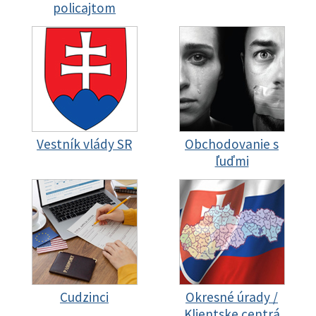
policajtom
Vestník vlády SR
Obchodovanie s
ľuďmi
Cudzinci
Okresné úrady /
Klientske centrá