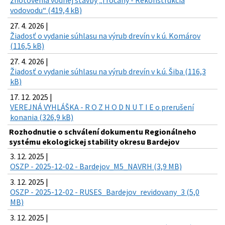
vodovodu“ (419,4 kB)
27. 4. 2026 |
Žiadosť o vydanie súhlasu na výrub drevín v k ú. Komárov
(116,5 kB)
27. 4. 2026 |
Žiadosť o vydanie súhlasu na výrub drevín v k.ú. Šiba (116,3
kB)
17. 12. 2025 |
VEREJNÁ VYHLÁŠKA - R O Z H O D N U T I E o prerušení
konania (326,9 kB)
Rozhodnutie o schválení dokumentu Regionálneho
systému ekologickej stability okresu Bardejov
3. 12. 2025 |
OSZP - 2025-12-02 - Bardejov_M5_NAVRH (3,9 MB)
3. 12. 2025 |
OSZP - 2025-12-02 - RUSES_Bardejov_revidovany_3 (5,0
MB)
3. 12. 2025 |