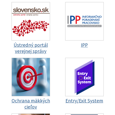
Ústredný portál
IPP
verejnej správy
Ochrana mäkkých
Entry/Exit System
cieľov