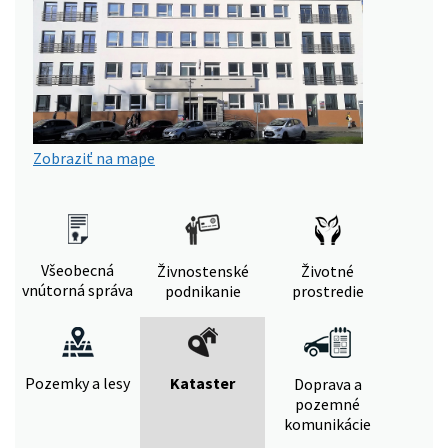
Zobraziť na mape
Všeobecná
Živnostenské
Životné
vnútorná správa
podnikanie
prostredie
Pozemky a lesy
Kataster
Doprava a
pozemné
komunikácie