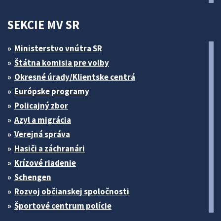
SEKCIE MV SR
Ministerstvo vnútra SR
Štátna komisia pre volby
Okresné úrady/Klientske centrá
Európske programy
Policajný zbor
Azyl a migrácia
Verejná správa
Hasiči a záchranári
Krízové riadenie
Schengen
Rozvoj občianskej spoločnosti
Športové centrum polície