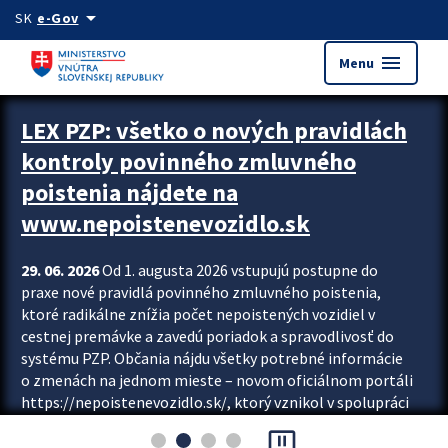
Preskocit na hlavný obsah
arrow_drop_down
SK
e-Gov
menu
Menu
Zastavit automatický posun upútavok
LEX PZP: všetko o nových pravidlách
kontroly povinného zmluvného
poistenia nájdete na
www.nepoistenevozidlo.sk
29. 06. 2026
Od 1. augusta 2026 vstupujú postupne do
praxe nové pravidlá povinného zmluvného poistenia,
ktoré radikálne znížia počet nepoistených vozidiel v
cestnej premávke a zavedú poriadok a spravodlivosť do
systému PZP. Občania nájdu všetky potrebné informácie
o zmenách na jednom mieste – novom oficiálnom portáli
https://nepoistenevozidlo.sk/, ktorý vznikol v spolupráci
Slovenskej kancelárie poisťovateľov (SKP), Slovenskej
pause_presentation
asociácie poisťovní (SLASPO) a Ministerstva vnútra SR.