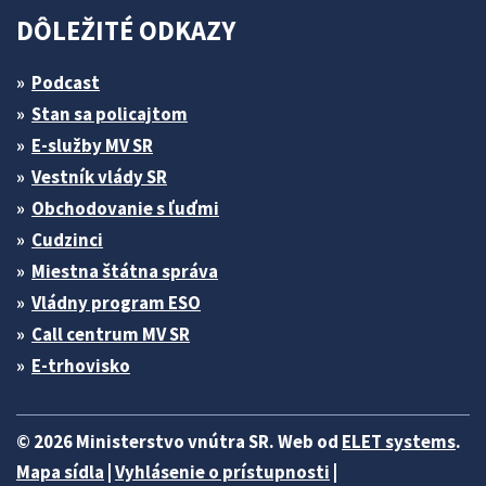
DÔLEŽITÉ ODKAZY
Podcast
Stan sa policajtom
E-služby MV SR
Vestník vlády SR
Obchodovanie s ľuďmi
Cudzinci
Miestna štátna správa
Vládny program ESO
Call centrum MV SR
E-trhovisko
© 2026 Ministerstvo vnútra SR. Web od
ELET systems
.
Mapa sídla
|
Vyhlásenie o prístupnosti
|