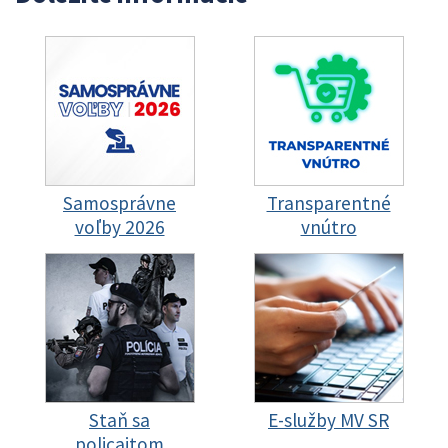
Samosprávne
Transparentné
voľby 2026
vnútro
Staň sa
E-služby MV SR
policajtom