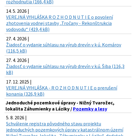
rozhodnutia (166,4 kB)
14. 5. 2026 |
VEREJNÁ VYHLÁŠKA R O Z H O D N U T I E o povolení
zhotovenia vodnej stavby „Tročany - Rekonštrukcia
vodovodu“ (419,4 kB)
27. 4. 2026 |
Žiadosť o vydanie súhlasu na výrub drevín v k ú. Komárov
(116,5 kB)
27. 4. 2026 |
Žiadosť o vydanie súhlasu na výrub drevín v k.ú. Šiba (116,3
kB)
17. 12. 2025 |
VEREJNÁ VYHLÁŠKA - R O Z H O D N U T I E o prerušení
konania (326,9 kB)
Jednoduché pozemkové úpravy - Nižný Tvarožec,
lokalita Záhumienky a Láziky /
Pozemky a lesy
5. 8. 2026 |
Schválenie registra pôvodného stavu projektu
jednoduchých pozemkových úprav v katastrálnom území
Nižný Tvarožec, lokalita „Záhumienky a Láziky“, dodatok