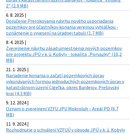
2" (2,9 MB)
6. 8. 2025 |
Doručenie Prerokovania návrhu nového usporiadania
pozemkov pre účastníkov konania verejnou vyhláškou -
oznámenie o vyvesení na úradnej tabuli (1,7 MB)
8. 4. 2025 |
Zverejnenie návrhu zásad umiestnenia nových pozemkov
pre projektu JPÚ v k. ú. Kobyly - lokalita „Porvazky“ (10,2
MB)
21. 1. 2025 |
Nariadenie konania o začatí pozemkových úprav
vykonávaných formou jednoduchých pozemkových úprav v
katastrálnom území Cigeľka, okres Bardejov, Prešovský
kraj (4,3 MB)
9. 12. 2024 |
Oznam o zverejneni VZFU JPU Mokroluh – Areál PD (6,7
MB)
11. 9. 2024 |
Rozhodnutie o schválení VZFUÚ v obvode JPÚ v k. ú. Kobyly