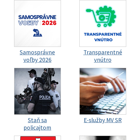
Samosprávne
Transparentné
voľby 2026
vnútro
Staň sa
E-služby MV SR
policajtom