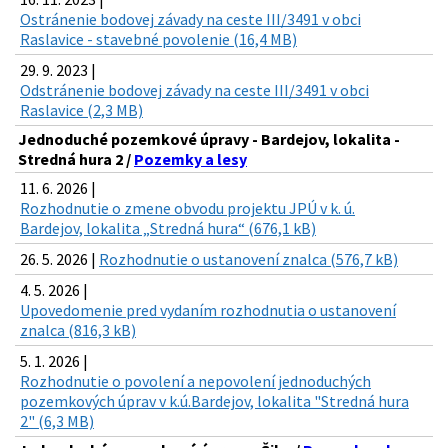
Ostránenie bodovej závady na ceste III/3491 v obci
Raslavice - stavebné povolenie (16,4 MB)
29. 9. 2023 |
Odstránenie bodovej závady na ceste III/3491 v obci
Raslavice (2,3 MB)
Jednoduché pozemkové úpravy - Bardejov, lokalita -
Stredná hura 2 /
Pozemky a lesy
11. 6. 2026 |
Rozhodnutie o zmene obvodu projektu JPÚ v k. ú.
Bardejov, lokalita „Stredná hura“ (676,1 kB)
26. 5. 2026 |
Rozhodnutie o ustanovení znalca (576,7 kB)
4. 5. 2026 |
Upovedomenie pred vydaním rozhodnutia o ustanovení
znalca (816,3 kB)
5. 1. 2026 |
Rozhodnutie o povolení a nepovolení jednoduchých
pozemkových úprav v k.ú.Bardejov, lokalita "Stredná hura
2" (6,3 MB)