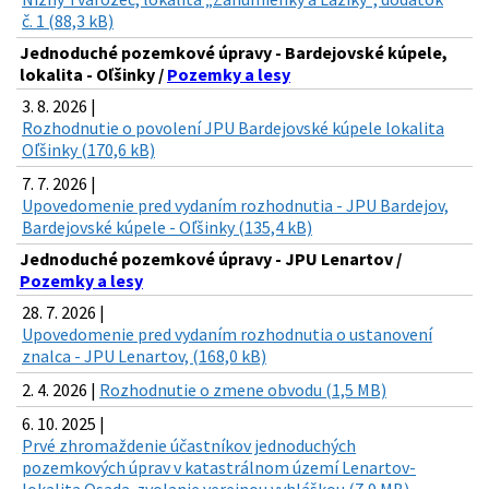
č. 1 (88,3 kB)
Jednoduché pozemkové úpravy - Bardejovské kúpele,
lokalita - Oľšinky /
Pozemky a lesy
3. 8. 2026 |
Rozhodnutie o povolení JPU Bardejovské kúpele lokalita
Oľšinky (170,6 kB)
7. 7. 2026 |
Upovedomenie pred vydaním rozhodnutia - JPU Bardejov,
Bardejovské kúpele - Oľšinky (135,4 kB)
Jednoduché pozemkové úpravy - JPU Lenartov /
Pozemky a lesy
28. 7. 2026 |
Upovedomenie pred vydaním rozhodnutia o ustanovení
znalca - JPU Lenartov, (168,0 kB)
2. 4. 2026 |
Rozhodnutie o zmene obvodu (1,5 MB)
6. 10. 2025 |
Prvé zhromaždenie účastníkov jednoduchých
pozemkových úprav v katastrálnom území Lenartov-
lokalita Osada-zvolanie verejnou vyhláškou (7,9 MB)