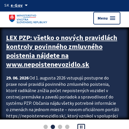
Preskocit na hlavný obsah
arrow_drop_down
SK
e-Gov
menu
Menu
Zastavit automatický posun upútavok
LEX PZP: všetko o nových pravidlách
kontroly povinného zmluvného
poistenia nájdete na
www.nepoistenevozidlo.sk
29. 06. 2026
Od 1. augusta 2026 vstupujú postupne do
praxe nové pravidlá povinného zmluvného poistenia,
ktoré radikálne znížia počet nepoistených vozidiel v
cestnej premávke a zavedú poriadok a spravodlivosť do
systému PZP. Občania nájdu všetky potrebné informácie
o zmenách na jednom mieste – novom oficiálnom portáli
https://nepoistenevozidlo.sk/, ktorý vznikol v spolupráci
Slovenskej kancelárie poisťovateľov (SKP), Slovenskej
pause_presentation
asociácie poisťovní (SLASPO) a Ministerstva vnútra SR.