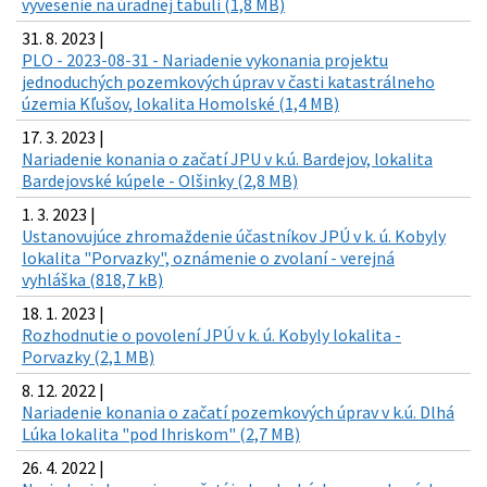
vyvesenie na úradnej tabuli (1,8 MB)
31. 8. 2023 |
PLO - 2023-08-31 - Nariadenie vykonania projektu
jednoduchých pozemkových úprav v časti katastrálneho
územia Kľušov, lokalita Homolské (1,4 MB)
17. 3. 2023 |
Nariadenie konania o začatí JPU v k.ú. Bardejov, lokalita
Bardejovské kúpele - Olšinky (2,8 MB)
1. 3. 2023 |
Ustanovujúce zhromaždenie účastníkov JPÚ v k. ú. Kobyly
lokalita "Porvazky", oznámenie o zvolaní - verejná
vyhláška (818,7 kB)
18. 1. 2023 |
Rozhodnutie o povolení JPÚ v k. ú. Kobyly lokalita -
Porvazky (2,1 MB)
8. 12. 2022 |
Nariadenie konania o začatí pozemkových úprav v k.ú. Dlhá
Lúka lokalita "pod Ihriskom" (2,7 MB)
26. 4. 2022 |