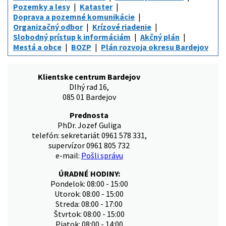
Pozemky a lesy
Kataster
Doprava a pozemné komunikácie
Organizačný odbor
Krízové riadenie
Slobodný prístup k informáciám
Akčný plán
Mestá a obce
BOZP
Plán rozvoja okresu Bardejov
Klientske centrum Bardejov
Dlhý rad 16,
085 01 Bardejov
Prednosta
PhDr. Jozef Guliga
telefón: sekretariát 0961 578 331,
supervízor 0961 805 732
e-mail:
Pošli správu
ÚRADNÉ HODINY:
Pondelok: 08:00 - 15:00
Utorok: 08:00 - 15:00
Streda: 08:00 - 17:00
Štvrtok: 08:00 - 15:00
Piatok: 08:00 - 14:00