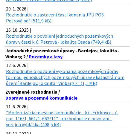
29. 1. 2026 |
Rozhodnutie o zastavení časti konania JPÚ POS
Petrová.pdf (511,9 kB)
16. 10. 2025 |
Rozhodnutie o povolení jednoduchých pozemkových
úprav v časti k. ú. Petrová - lokalita Osada (749,4 kB)
Jednoduché pozemkové úpravy - Bardejov, lokalita -
Vinbarg 2 /
Pozemky a lesy
12. 6. 2026 |
Rozhodnutie o povolení vykonania pozemkových úprav
formou jednoduchých pozemkových úprav v katastrálnom
území Bardejov, lokalita "Vinbarg 2" (1,1 MB)
Zverejnené rozhodnutia /
Doprava a pozemné komunikácie
11. 6. 2026 |
"Modernizácia miestnej komunikácie - k.ú. Fričkovce - č.
par.: 116/1, 661/1, 662/11" - rozhodnutie o odvolaní -
verejná vyhláška (408,5 kB)
16. 11. 2023 |