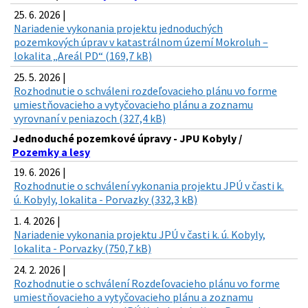
25. 6. 2026 |
Nariadenie vykonania projektu jednoduchých
pozemkových úprav v katastrálnom území Mokroluh –
lokalita „Areál PD“ (169,7 kB)
25. 5. 2026 |
Rozhodnutie o schváleni rozdeľovacieho plánu vo forme
umiestňovacieho a vytyčovacieho plánu a zoznamu
vyrovnaní v peniazoch (327,4 kB)
Jednoduché pozemkové úpravy - JPU Kobyly /
Pozemky a lesy
19. 6. 2026 |
Rozhodnutie o schválení vykonania projektu JPÚ v časti k.
ú. Kobyly, lokalita - Porvazky (332,3 kB)
1. 4. 2026 |
Nariadenie vykonania projektu JPÚ v časti k. ú. Kobyly,
lokalita - Porvazky (750,7 kB)
24. 2. 2026 |
Rozhodnutie o schválení Rozdeľovacieho plánu vo forme
umiestňovacieho a vytyčovacieho plánu a zoznamu