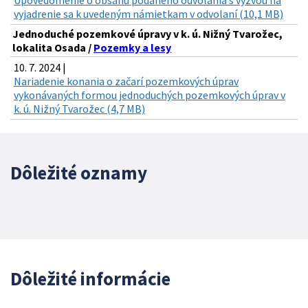
vyjadrenie sa k uvedeným námietkam v odvolaní (10,1 MB)
Jednoduché pozemkové úpravy v k. ú. Nižný Tvarožec,
lokalita Osada /
Pozemky a lesy
10. 7. 2024 |
Nariadenie konania o začarí pozemkových úprav
vykonávaných formou jednoduchých pozemkových úprav v
k. ú. Nižný Tvarožec (4,7 MB)
Dôležité oznamy
Dôležité informácie