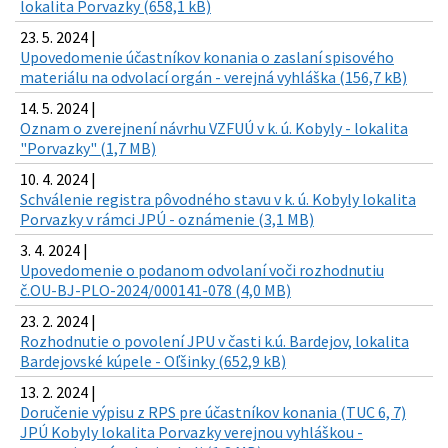
lokalita Porvazky (658,1 kB)
23. 5. 2024 |
Upovedomenie účastníkov konania o zaslaní spisového
materiálu na odvolací orgán - verejná vyhláška (156,7 kB)
14. 5. 2024 |
Oznam o zverejnení návrhu VZFUÚ v k. ú. Kobyly - lokalita
"Porvazky" (1,7 MB)
10. 4. 2024 |
Schválenie registra pôvodného stavu v k. ú. Kobyly lokalita
Porvazky v rámci JPÚ - oznámenie (3,1 MB)
3. 4. 2024 |
Upovedomenie o podanom odvolaní voči rozhodnutiu
č.OU-BJ-PLO-2024/000141-078 (4,0 MB)
23. 2. 2024 |
Rozhodnutie o povolení JPU v časti k.ú. Bardejov, lokalita
Bardejovské kúpele - Oľšinky (652,9 kB)
13. 2. 2024 |
Doručenie výpisu z RPS pre účastníkov konania (TUC 6, 7)
JPÚ Kobyly lokalita Porvazky verejnou vyhláškou -