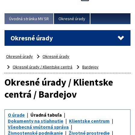
Novinky predstavili na...
Viac
Úvodná stránka MV SR
Okresné úrady
Okresné úrady
Okresné úrady
Okresné úrady
Okresné úrady / Klientske centrá
Bardejov
Okresné úrady / Klientske
centrá / Bardejov
O úrade
Úradná tabuľa
Dokumenty na stiahnutie
Klientske centrum
Všeobecná vnútorná správa
Živnostenské podnikanie
Životné prostredie