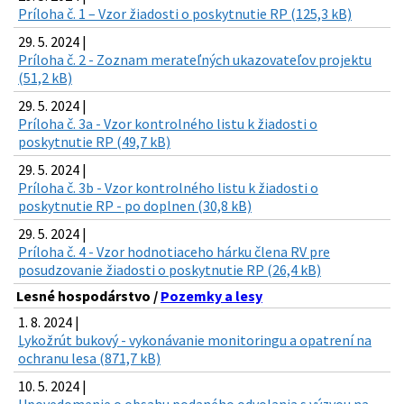
Príloha č. 1 – Vzor žiadosti o poskytnutie RP (125,3 kB)
29. 5. 2024 |
Príloha č. 2 - Zoznam merateľných ukazovateľov projektu
(51,2 kB)
29. 5. 2024 |
Príloha č. 3a - Vzor kontrolného listu k žiadosti o
poskytnutie RP (49,7 kB)
29. 5. 2024 |
Príloha č. 3b - Vzor kontrolného listu k žiadosti o
poskytnutie RP - po doplnen (30,8 kB)
29. 5. 2024 |
Príloha č. 4 - Vzor hodnotiaceho hárku člena RV pre
posudzovanie žiadosti o poskytnutie RP (26,4 kB)
Lesné hospodárstvo /
Pozemky a lesy
1. 8. 2024 |
Lykožrút bukový - vykonávanie monitoringu a opatrení na
ochranu lesa (871,7 kB)
10. 5. 2024 |
Upovedomenie o obsahu podaného odvolania s výzvou na