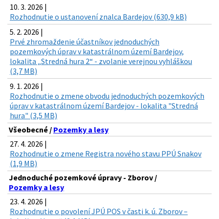
10. 3. 2026 |
Rozhodnutie o ustanovení znalca Bardejov (630,9 kB)
5. 2. 2026 |
Prvé zhromaždenie účastníkov jednoduchých
pozemkových úprav v katastrálnom území Bardejov,
lokalita „Stredná hura 2“ - zvolanie verejnou vyhláškou
(3,7 MB)
9. 1. 2026 |
Rozhodnutie o zmene obvodu jednoduchých pozemkových
úprav v katastrálnom území Bardejov - lokalita "Stredná
hura" (3,5 MB)
Všeobecné /
Pozemky a lesy
27. 4. 2026 |
Rozhodnutie o zmene Registra nového stavu PPÚ Snakov
(1,9 MB)
Jednoduché pozemkové úpravy - Zborov /
Pozemky a lesy
23. 4. 2026 |
Rozhodnutie o povolení JPÚ POS v časti k. ú. Zborov –