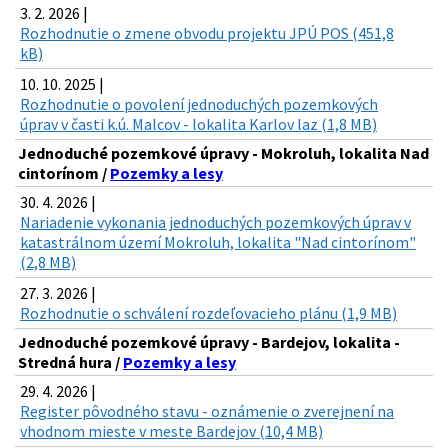
3. 2. 2026 |
Rozhodnutie o zmene obvodu projektu JPÚ POS (451,8
kB)
10. 10. 2025 |
Rozhodnutie o povolení jednoduchých pozemkových
úprav v časti k.ú. Malcov - lokalita Karlov laz (1,8 MB)
Jednoduché pozemkové úpravy - Mokroluh, lokalita Nad
cintorínom /
Pozemky a lesy
30. 4. 2026 |
Nariadenie vykonania jednoduchých pozemkových úprav v
katastrálnom území Mokroluh, lokalita "Nad cintorínom"
(2,8 MB)
27. 3. 2026 |
Rozhodnutie o schválení rozdeľovacieho plánu (1,9 MB)
Jednoduché pozemkové úpravy - Bardejov, lokalita -
Stredná hura /
Pozemky a lesy
29. 4. 2026 |
Register pôvodného stavu - oznámenie o zverejnení na
vhodnom mieste v meste Bardejov (10,4 MB)