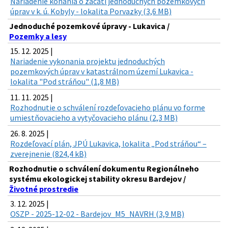
Nariadenie konania o začatí jednoduchých pozemkových
úprav v k. ú. Kobyly - lokalita Porvazky (3,6 MB)
Jednoduché pozemkové úpravy - Lukavica /
Pozemky a lesy
15. 12. 2025 |
Nariadenie vykonania projektu jednoduchých
pozemkových úprav v katastrálnom území Lukavica -
lokalita "Pod stráňou" (1,8 MB)
11. 11. 2025 |
Rozhodnutie o schválení rozdeľovacieho plánu vo forme
umiestňovacieho a vytyčovacieho plánu (2,3 MB)
26. 8. 2025 |
Rozdeľovací plán, JPÚ Lukavica, lokalita „Pod stráňou“ –
zverejnenie (824,4 kB)
Rozhodnutie o schválení dokumentu Regionálneho
systému ekologickej stability okresu Bardejov /
Životné prostredie
3. 12. 2025 |
OSZP - 2025-12-02 - Bardejov_M5_NAVRH (3,9 MB)