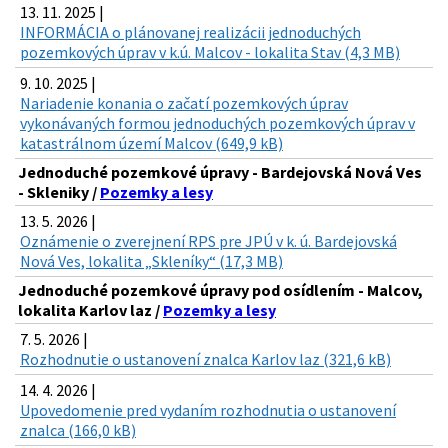
13. 11. 2025 |
INFORMÁCIA o plánovanej realizácii jednoduchých
pozemkových úprav v k.ú. Malcov - lokalita Stav (4,3 MB)
9. 10. 2025 |
Nariadenie konania o začatí pozemkových úprav
vykonávaných formou jednoduchých pozemkových úprav v
katastrálnom území Malcov (649,9 kB)
Jednoduché pozemkové úpravy - Bardejovská Nová Ves
- Skleniky /
Pozemky a lesy
13. 5. 2026 |
Oznámenie o zverejnení RPS pre JPÚ v k. ú. Bardejovská
Nová Ves, lokalita „Skleníky“ (17,3 MB)
Jednoduché pozemkové úpravy pod osídlením - Malcov,
lokalita Karlov laz /
Pozemky a lesy
7. 5. 2026 |
Rozhodnutie o ustanovení znalca Karlov laz (321,6 kB)
14. 4. 2026 |
Upovedomenie pred vydaním rozhodnutia o ustanovení
znalca (166,0 kB)