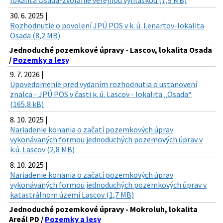
30. 6. 2025 |
Rozhodnutie o povolení JPÚ POS v k. ú. Lenartov-lokalita
Osada (8,2 MB)
Jednoduché pozemkové úpravy - Lascov, lokalita Osada
/
Pozemky a lesy
9. 7. 2026 |
Upovedomenie pred vydaním rozhodnutia o ustanovení
znalca - JPÚ POS v časti k. ú. Lascov - lokalita „Osada“
(165,8 kB)
8. 10. 2025 |
Nariadenie konania o začatí pozemkových úprav
vykonávaných formou jednoduchých pozemových úprav v
k.ú. Lascov (2,8 MB)
8. 10. 2025 |
Nariadenie konania o začatí pozemkových úprav
vykonávaných formou jednoduchých pozemkových úprav v
katastrálnom území Lascov (1,7 MB)
Jednoduché pozemkové úpravy - Mokroluh, lokalita
Areál PD /
Pozemky a lesy