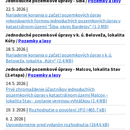
Jednoduché pozemkové úpravy - Šiba /
Pozemky a lesy
22. 5. 2026 |
Nariadenie konania o začatí pozemkových úprav
vykonávaných formou jednoduchých pozemkových úprav v
katastrálnom území "Šiba, okres Bardejov" (1,3 MB)
Jednoduché pozemkové úpravy v k. ú. Beloveža, lokalita
Kúty /
Pozemky a lesy
18. 5. 2026 |
Nariadenie konania o začatí pozemkových úprav v k. ú.
Beloveža, lokalita „Kúty“ (2,4 MB)
Jednoduché pozemkové úpravy - Malcov, lokalita Stav
(2.etapa) /
Pozemky a lesy
14. 5. 2026 |
Prvé zhromaždenie účastníkov jednoduchých
pozemkových úprav v katastrálnom území Malcov –
lokalita Stav - zvolanie verejnou vyhláškou (1,4 MB)
10. 3. 2026 |
Rozhodnutie o povolení JPÚ (465,7 kB)
6. 2. 2026 |
Upovedomenie pred vydaním rozhodnutia (164,6 kB)