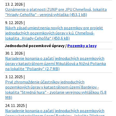
13. 2. 2026 |
Oznámenie o platnosti ZUNP pre JPU Chmeľová, lokalita
"Hriady-Cehoľňa" - verejná vyhlaška (453,1 kB)
9. 12. 2025 |
Návrh zásad umiestnenia nových pozemkov pre projekt
jednoduchých pozemkových úprav v k.ú. Chmeľová-
lokalita „Hriady-Cehoľňa“ (450,6 kB)
Jednoduché pozemkové úpravy /
Pozemky a lesy
30. 1. 2026 |
Nariadenie konania o začatí jednoduchých pozemkových
úprav v katastrálnom území Mikulášová a Nižná Polianka
na lokalite "Polianky" (2,7 MB)
3. 12. 2025 |
Prvé zhromaždenie účastníkov jednoduchých
pozemkových úprav v katastrálnom území Bardejov -
lokalita "Stredná hura" - zvolanie verejnou vyhláškou (5,8
MB)
24. 11. 2025 |
Nariadenie konania o začatí jednoduchých pozemkových
úprav v katastrálnom území Bardejov - lokalita "Vinbarg