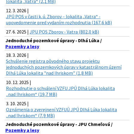
lokalita „Vatra“ (2,1 MB)
12. 3. 2026 |
JPÚ POS v časti k. ú. Zborov – lokalita „Vatra“ -
upovedomenie pred vydaním rozhodnutia (167,6 kB)
27. 6. 2025 |
JPU POS Zborov - Vatra (802,0 kB)
Jednoduché pozemkové úpravy - Dlhá Lúka /
Pozemky a lesy
18. 3. 2026 |
Schválenie registra pôvodného stavu projektu
jednoduchých pozemkových úprav v katastrálnom území
Dlhá Lúka lokalita "nad Ihriskom" (1,8 MB)
10. 12. 2025 |
Rozhodnutie o schválení VZFU JPÚ Dlhá Lúka lokalita
„nad Ihriskom“ (19,7 MB)
3. 10. 2025 |
Oznámenia o zverejnení VZFUÚ JPÚ Dlhá Lúka lokalita
„nad Ihriskom“ (7,9 MB)
Jednoduché pozemkové úpravy - JPU Chmeľová /
Pozemky a lesy