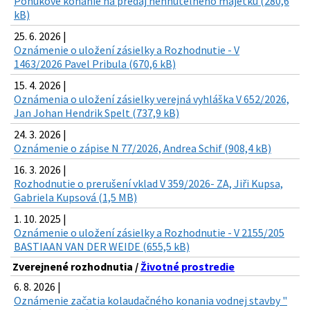
Ponukové konanie na predaj nehnuteľného majetku (280,6
kB)
25. 6. 2026 |
Oznámenie o uložení zásielky a Rozhodnutie - V
1463/2026 Pavel Pribula (670,6 kB)
15. 4. 2026 |
Oznámenia o uložení zásielky verejná vyhláška V 652/2026,
Jan Johan Hendrik Spelt (737,9 kB)
24. 3. 2026 |
Oznámenie o zápise N 77/2026, Andrea Schif (908,4 kB)
16. 3. 2026 |
Rozhodnutie o prerušení vklad V 359/2026- ZA, Jiři Kupsa,
Gabriela Kupsová (1,5 MB)
1. 10. 2025 |
Oznámenie o uložení zásielky a Rozhodnutie - V 2155/205
BASTIAAN VAN DER WEIDE (655,5 kB)
Zverejnené rozhodnutia /
Životné prostredie
6. 8. 2026 |
Oznámenie začatia kolaudačného konania vodnej stavby "