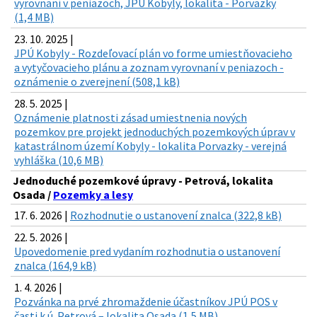
vyrovnaní v peniazoch, JPÚ Kobyly, lokalita - Porvazky
(1,4 MB)
23. 10. 2025 |
JPÚ Kobyly - Rozdeľovací plán vo forme umiestňovacieho
a vytyčovacieho plánu a zoznam vyrovnaní v peniazoch -
oznámenie o zverejnení (508,1 kB)
28. 5. 2025 |
Oznámenie platnosti zásad umiestnenia nových
pozemkov pre projekt jednoduchých pozemkových úprav v
katastrálnom území Kobyly - lokalita Porvazky - verejná
vyhláška (10,6 MB)
Jednoduché pozemkové úpravy - Petrová, lokalita
Osada /
Pozemky a lesy
17. 6. 2026 |
Rozhodnutie o ustanovení znalca (322,8 kB)
22. 5. 2026 |
Upovedomenie pred vydaním rozhodnutia o ustanovení
znalca (164,9 kB)
1. 4. 2026 |
Pozvánka na prvé zhromaždenie účastníkov JPÚ POS v
časti k.ú. Petrová – lokalita Osada (1,5 MB)