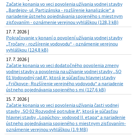
Začatie konania vo veci povolenia užívania vodnej stavby
,,Bardejov- ul. Partizánska - rozšírenie kanalizácie“ a
nariadenie ústneho pojednávania spojeného s miestnym
zisťovaním - oznámenie verejnou vyhláškou (128,3 kB)
17. 7. 2026 |
Pokračovanie v konaní o povolení užívania vodnej stavby
,,Tročany - rozšírenie vodovodu“ - oznámenie verejnou
vyhláškou (124,8 kB)
17. 7. 2026 |
Začatie konania vo veci dodatočného povolenia zmeny
vodnej stavby a povolenia na užívanie vodnej stavby ,,SO
01 Vodovodný rad A“, ktorá je súčasťou hlavnej stavby
,,Fričkovce- Rozšírenie verejného vodovodu“ a nariadenie
ústneho pojednávania spojeného s mi (127,6 kB)
15. 7. 2026 |
Začatie konania vo veci povolenia užívania časti vodnej
stavby „SO 02 Rozvodné potrubie A“, ktorá je súčasťou
hlavnej stavby ,,Lopúchov- vodovod II. etapa“ a nariadenie
ústneho pojednávania spojeného s miestnym zisťovaním-
oznámenie verejnou vyhláškou (1,9 MB)