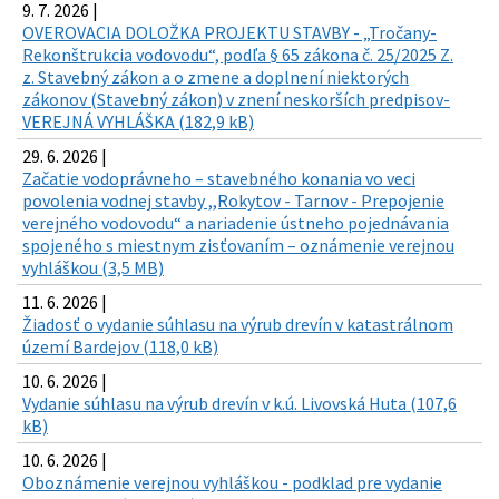
9. 7. 2026 |
OVEROVACIA DOLOŽKA PROJEKTU STAVBY - „Tročany-
Rekonštrukcia vodovodu“, podľa § 65 zákona č. 25/2025 Z.
z. Stavebný zákon a o zmene a doplnení niektorých
zákonov (Stavebný zákon) v znení neskorších predpisov-
VEREJNÁ VYHLÁŠKA (182,9 kB)
29. 6. 2026 |
Začatie vodoprávneho – stavebného konania vo veci
povolenia vodnej stavby ,,Rokytov - Tarnov - Prepojenie
verejného vodovodu“ a nariadenie ústneho pojednávania
spojeného s miestnym zisťovaním – oznámenie verejnou
vyhláškou (3,5 MB)
11. 6. 2026 |
Žiadosť o vydanie súhlasu na výrub drevín v katastrálnom
území Bardejov (118,0 kB)
10. 6. 2026 |
Vydanie súhlasu na výrub drevín v k.ú. Livovská Huta (107,6
kB)
10. 6. 2026 |
Oboznámenie verejnou vyhláškou - podklad pre vydanie