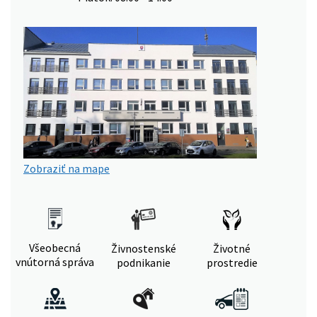
Zobraziť na mape
Všeobecná
Živnostenské
Životné
vnútorná správa
podnikanie
prostredie