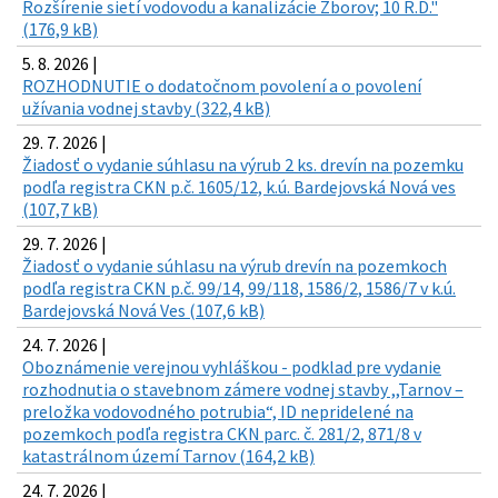
Rozšírenie sietí vodovodu a kanalizácie Zborov; 10 R.D."
(176,9 kB)
5. 8. 2026 |
ROZHODNUTIE o dodatočnom povolení a o povolení
užívania vodnej stavby (322,4 kB)
29. 7. 2026 |
Žiadosť o vydanie súhlasu na výrub 2 ks. drevín na pozemku
podľa registra CKN p.č. 1605/12, k.ú. Bardejovská Nová ves
(107,7 kB)
29. 7. 2026 |
Žiadosť o vydanie súhlasu na výrub drevín na pozemkoch
podľa registra CKN p.č. 99/14, 99/118, 1586/2, 1586/7 v k.ú.
Bardejovská Nová Ves (107,6 kB)
24. 7. 2026 |
Oboznámenie verejnou vyhláškou - podklad pre vydanie
rozhodnutia o stavebnom zámere vodnej stavby ,,Tarnov –
preložka vodovodného potrubia“, ID nepridelené na
pozemkoch podľa registra CKN parc. č. 281/2, 871/8 v
katastrálnom území Tarnov (164,2 kB)
24. 7. 2026 |