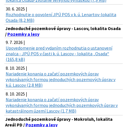
30. 6. 2025 |
Rozhodnutie o povolení JPÚ POS v k. ú. Lenartov-lokalita
Osada (8,2 MB)
Jednoduché pozemkové úpravy - Lascov, lokalita Osada
/
Pozemky a lesy
9. 7. 2026 |
Upovedomenie pred vydaním rozhodnutia o ustanovení
znalca - JPÚ POS v časti k. ú. Lascov - lokalita „Osada“
(165,8 kB)
8. 10. 2025 |
Nariadenie konania o začatí pozemkových úprav
vykonávaných formou jednoduchých pozemových úprav v
k.ú. Lascov (2,8 MB)
8. 10. 2025 |
Nariadenie konania o začatí pozemkových úprav
vykonávaných formou jednoduchých pozemkových úprav v
katastrálnom území Lascov (1,7 MB)
Jednoduché pozemkové úpravy - Mokroluh, lokalita
Areál PD /
Pozemky a lesy