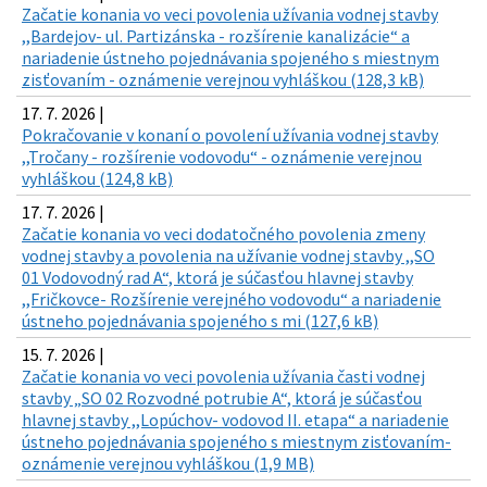
Začatie konania vo veci povolenia užívania vodnej stavby
,,Bardejov- ul. Partizánska - rozšírenie kanalizácie“ a
nariadenie ústneho pojednávania spojeného s miestnym
zisťovaním - oznámenie verejnou vyhláškou (128,3 kB)
17. 7. 2026 |
Pokračovanie v konaní o povolení užívania vodnej stavby
,,Tročany - rozšírenie vodovodu“ - oznámenie verejnou
vyhláškou (124,8 kB)
17. 7. 2026 |
Začatie konania vo veci dodatočného povolenia zmeny
vodnej stavby a povolenia na užívanie vodnej stavby ,,SO
01 Vodovodný rad A“, ktorá je súčasťou hlavnej stavby
,,Fričkovce- Rozšírenie verejného vodovodu“ a nariadenie
ústneho pojednávania spojeného s mi (127,6 kB)
15. 7. 2026 |
Začatie konania vo veci povolenia užívania časti vodnej
stavby „SO 02 Rozvodné potrubie A“, ktorá je súčasťou
hlavnej stavby ,,Lopúchov- vodovod II. etapa“ a nariadenie
ústneho pojednávania spojeného s miestnym zisťovaním-
oznámenie verejnou vyhláškou (1,9 MB)