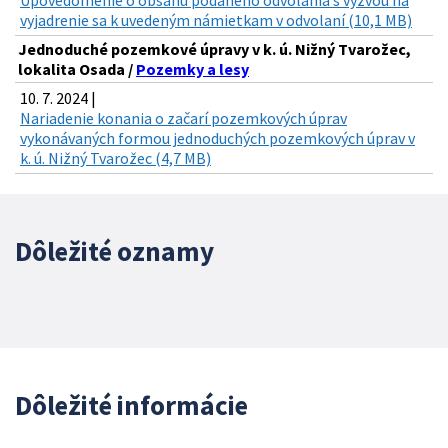
vyjadrenie sa k uvedeným námietkam v odvolaní (10,1 MB)
Jednoduché pozemkové úpravy v k. ú. Nižný Tvarožec,
lokalita Osada /
Pozemky a lesy
10. 7. 2024 |
Nariadenie konania o začarí pozemkových úprav
vykonávaných formou jednoduchých pozemkových úprav v
k. ú. Nižný Tvarožec (4,7 MB)
Dôležité oznamy
Dôležité informácie