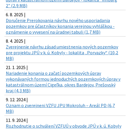
2" (2,9 MB)
6. 8. 2025 |
Doručenie Prerokovania návrhu nového usporiadania
pozemkov pre účastníkov konania verejnou vyhláškou -
oznámenie o vyvesení na úradnej tabuli (1,7 MB)
8. 4. 2025 |
Zverejnenie návrhu zásad umiestnenia nových pozemkov
pre projektu JPÚ v k. ú. Kobyly - lokalita „Porvazky“ (10,2
MB)
21. 1. 2025 |
Nariadenie konania o začatí pozemkových úprav
vykonávaných formou jednoduchých pozemkových úprav v
katastrálnom území Cigeľka, okres Bardejov, Prešovský
kraj (4,3 MB)
9. 12. 2024 |
Oznam o zverejneni VZFU JPU Mokroluh – Areál PD (6,7
MB)
11. 9. 2024 |
Rozhodnutie o schválení VZFUÚ v obvode JPÚ v k. ú. Kobyly