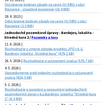
Ostránenie bodovej závady na ceste III/3491 v obci
Raslavice - stavebné povolenie (16,4 MB)
29. 9. 2023 |
Odstránenie bodovej závady na ceste III/3491 v obci
Raslavice (2,3 MB)
Jednoduché pozemkové úpravy - Bardejov, lokalita -
Stredná hura 2 /
Pozemky a lesy
11. 6. 2026 |
Rozhodnutie o zmene obvodu projektu JPÚ v k. ú.
Bardejov, lokalita „Stredná hura“ (676,1 kB)
26. 5. 2026 |
Rozhodnutie o ustanovení znalca (576,7 kB)
4. 5. 2026 |
Upovedomenie pred vydaním rozhodnutia o ustanovení
znalca (816,3 kB)
5. 1. 2026 |
Rozhodnutie o povolení a nepovolení jednoduchých
pozemkových úprav v k.ú.Bardejov, lokalita "Stredná hura
2" (6,3 MB)