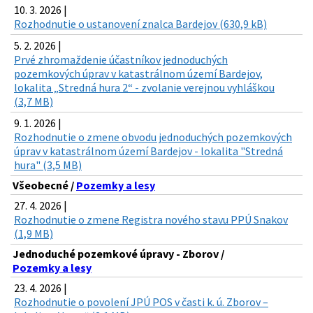
10. 3. 2026 |
Rozhodnutie o ustanovení znalca Bardejov (630,9 kB)
5. 2. 2026 |
Prvé zhromaždenie účastníkov jednoduchých
pozemkových úprav v katastrálnom území Bardejov,
lokalita „Stredná hura 2“ - zvolanie verejnou vyhláškou
(3,7 MB)
9. 1. 2026 |
Rozhodnutie o zmene obvodu jednoduchých pozemkových
úprav v katastrálnom území Bardejov - lokalita "Stredná
hura" (3,5 MB)
Všeobecné /
Pozemky a lesy
27. 4. 2026 |
Rozhodnutie o zmene Registra nového stavu PPÚ Snakov
(1,9 MB)
Jednoduché pozemkové úpravy - Zborov /
Pozemky a lesy
23. 4. 2026 |
Rozhodnutie o povolení JPÚ POS v časti k. ú. Zborov –