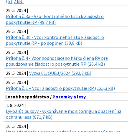
(51,2 kB)
29. 5. 2024 |
Príloha č. 3a - Vzor kontrolného listu k žiadosti o
poskytnutie RP (49,7 kB)
29. 5. 2024 |
Príloha č. 3b - Vzor kontrolného listu k žiadosti o
poskytnutie RP - po doplnen (30,8 kB)
29. 5. 2024 |
Príloha č. 4 - Vzor hodnotiaceho hárku člena RV pre
posudzovanie žiadosti o poskytnutie RP (26,4 kB)
29. 5. 2024 |
Výzva 01/OÚBJ/2024 (392,3 kB)
29. 5. 2024 |
Príloha č. 1 – Vzor žiadosti o poskytnutie RP (125,3 kB)
Lesné hospodárstvo /
Pozemky a lesy
1. 8. 2024 |
Lykožrút bukový - vykonávanie monitoringu a opatrení na
ochranu lesa (871,7 kB)
10. 5. 2024 |
Upovedomenie o obsahu podaného odvolania s výzvou na