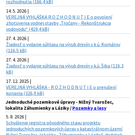
rozhodnutia (166,4 kB)
14. 5. 2026 |
VEREJNÁ VYHLÁŠKA R O Z H O D N U T I E o povolení
zhotovenia vodnej stavby „Tročany - Rekonštrukcia
vodovodu“ (419,4 kB)
27. 4. 2026 |
Žiadosť o vydanie súhlasu na výrub drevín v k ú. Komárov
(116,5 kB)
27. 4. 2026 |
Žiadosť o vydanie súhlasu na výrub drevín v k.ú. Šiba (116,3
kB)
17. 12. 2025 |
VEREJNÁ VYHLÁŠKA - R O Z H O D N U T I E o prerušení
konania (326,9 kB)
Jednoduché pozemkové úpravy - Nižný Tvarožec,
lokalita Záhumienky a Láziky /
Pozemky a lesy
5. 8. 2026 |
Schválenie registra pôvodného stavu projektu
jednoduchých pozemkových úprav v katastrálnom území
Nižný Tvarožec, lokalita „Záhumienky a Láziky“, dodatok