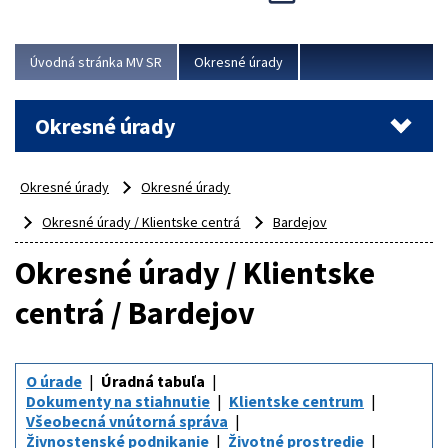
Novinky predstavili na...
Viac
Úvodná stránka MV SR
Okresné úrady
Okresné úrady
Okresné úrady
Okresné úrady
Okresné úrady / Klientske centrá
Bardejov
Okresné úrady / Klientske
centrá / Bardejov
O úrade
Úradná tabuľa
Dokumenty na stiahnutie
Klientske centrum
Všeobecná vnútorná správa
Živnostenské podnikanie
Životné prostredie