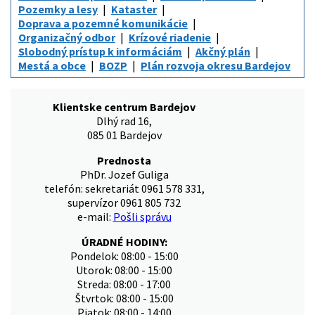
Pozemky a lesy
Kataster
Doprava a pozemné komunikácie
Organizačný odbor
Krízové riadenie
Slobodný prístup k informáciám
Akčný plán
Mestá a obce
BOZP
Plán rozvoja okresu Bardejov
Klientske centrum Bardejov
Dlhý rad 16,
085 01 Bardejov
Prednosta
PhDr. Jozef Guliga
telefón: sekretariát 0961 578 331,
supervízor 0961 805 732
e-mail:
Pošli správu
ÚRADNÉ HODINY:
Pondelok: 08:00 - 15:00
Utorok: 08:00 - 15:00
Streda: 08:00 - 17:00
Štvrtok: 08:00 - 15:00
Piatok: 08:00 - 14:00