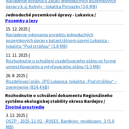
Nariadenie konania o začatí jednoduchých pozemkových
úprav v k. ú. Kobyly - lokalita Porvazky (3,6 MB)
Jednoduché pozemkové úpravy - Lukavica /
Pozemky a lesy
15. 12. 2025 |
Nariadenie vykonania projektu jednoduchých
pozemkových úprav v katastrálnom území Lukavica -
lokalita "Pod stráňou" (1,8 MB)
11. 11. 2025 |
Rozhodnutie o schválení rozdeľovacieho plánu vo forme
umiestňovacieho a vytyčovacieho plánu (2,3 MB)
26. 8. 2025 |
Rozdeľovací plán, JPÚ Lukavica, lokalita „Pod stráňou“ –
zverejnenie (824,4 kB)
Rozhodnutie o schválení dokumentu Regionálneho
systému ekologickej stability okresu Bardejov /
Životné prostredie
3. 12. 2025 |
OSZP - 2025-12-02 - RUSES_Bardejov_revidovany_3 (5,0
MB)