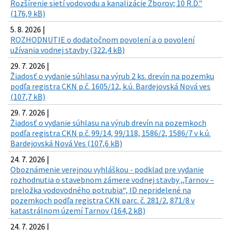
Rozšírenie sietí vodovodu a kanalizácie Zborov; 10 R.D."
(176,9 kB)
5. 8. 2026 |
ROZHODNUTIE o dodatočnom povolení a o povolení
užívania vodnej stavby (322,4 kB)
29. 7. 2026 |
Žiadosť o vydanie súhlasu na výrub 2 ks. drevín na pozemku
podľa registra CKN p.č. 1605/12, k.ú. Bardejovská Nová ves
(107,7 kB)
29. 7. 2026 |
Žiadosť o vydanie súhlasu na výrub drevín na pozemkoch
podľa registra CKN p.č. 99/14, 99/118, 1586/2, 1586/7 v k.ú.
Bardejovská Nová Ves (107,6 kB)
24. 7. 2026 |
Oboznámenie verejnou vyhláškou - podklad pre vydanie
rozhodnutia o stavebnom zámere vodnej stavby ,,Tarnov –
preložka vodovodného potrubia“, ID nepridelené na
pozemkoch podľa registra CKN parc. č. 281/2, 871/8 v
katastrálnom území Tarnov (164,2 kB)
24. 7. 2026 |