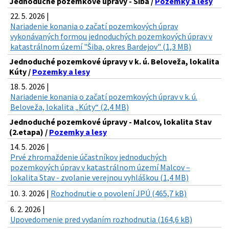
Jednoduché pozemkové úpravy - Šiba /
Pozemky a lesy
22. 5. 2026 |
Nariadenie konania o začatí pozemkových úprav
vykonávaných formou jednoduchých pozemkových úprav v
katastrálnom území "Šiba, okres Bardejov" (1,3 MB)
Jednoduché pozemkové úpravy v k. ú. Beloveža, lokalita
Kúty /
Pozemky a lesy
18. 5. 2026 |
Nariadenie konania o začatí pozemkových úprav v k. ú.
Beloveža, lokalita „Kúty“ (2,4 MB)
Jednoduché pozemkové úpravy - Malcov, lokalita Stav
(2.etapa) /
Pozemky a lesy
14. 5. 2026 |
Prvé zhromaždenie účastníkov jednoduchých
pozemkových úprav v katastrálnom území Malcov –
lokalita Stav - zvolanie verejnou vyhláškou (1,4 MB)
10. 3. 2026 |
Rozhodnutie o povolení JPÚ (465,7 kB)
6. 2. 2026 |
Upovedomenie pred vydaním rozhodnutia (164,6 kB)