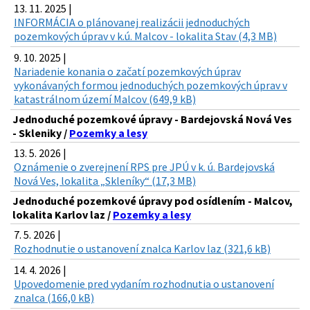
13. 11. 2025 |
INFORMÁCIA o plánovanej realizácii jednoduchých
pozemkových úprav v k.ú. Malcov - lokalita Stav (4,3 MB)
9. 10. 2025 |
Nariadenie konania o začatí pozemkových úprav
vykonávaných formou jednoduchých pozemkových úprav v
katastrálnom území Malcov (649,9 kB)
Jednoduché pozemkové úpravy - Bardejovská Nová Ves
- Skleniky /
Pozemky a lesy
13. 5. 2026 |
Oznámenie o zverejnení RPS pre JPÚ v k. ú. Bardejovská
Nová Ves, lokalita „Skleníky“ (17,3 MB)
Jednoduché pozemkové úpravy pod osídlením - Malcov,
lokalita Karlov laz /
Pozemky a lesy
7. 5. 2026 |
Rozhodnutie o ustanovení znalca Karlov laz (321,6 kB)
14. 4. 2026 |
Upovedomenie pred vydaním rozhodnutia o ustanovení
znalca (166,0 kB)