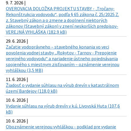
9. 7. 2026 |
OVEROVACIA DOLOŽKA PROJEKTU STAVBY - „Tročany-
Rekonštrukcia vodovodu“, podľa § 65 zákona č. 25/2025 Z.
z. Stavebný zákon a o zmene a doplnení niektorých
zákonov (Stavebný zákon) v znení neskorších predpisov-
VEREJNÁ VYHLÁŠKA (182,9 kB)
29. 6. 2026 |
Začatie vodoprávneho – stavebného konania vo veci
povolenia vodnej stavby ,,Rokytov - Tarnov - Prepojenie
verejného vodovodu“ a nariadenie ústneho pojednávania
spojeného s miestnym zisťovaním – oznámenie verejnou
vyhláškou (3,5 MB)
11. 6. 2026 |
Žiadosť o vydanie súhlasu na výrub drevín v katastrálnom
území Bardejov (118,0 kB)
10. 6. 2026 |
Vydanie súhlasu na výrub drevín v k.ú. Livovská Huta (107,6
kB)
10. 6. 2026 |
Oboznámenie verejnou vyhláškou - podklad pre vydanie