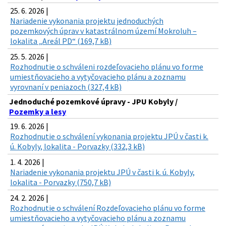
25. 6. 2026 |
Nariadenie vykonania projektu jednoduchých
pozemkových úprav v katastrálnom území Mokroluh –
lokalita „Areál PD“ (169,7 kB)
25. 5. 2026 |
Rozhodnutie o schváleni rozdeľovacieho plánu vo forme
umiestňovacieho a vytyčovacieho plánu a zoznamu
vyrovnaní v peniazoch (327,4 kB)
Jednoduché pozemkové úpravy - JPU Kobyly /
Pozemky a lesy
19. 6. 2026 |
Rozhodnutie o schválení vykonania projektu JPÚ v časti k.
ú. Kobyly, lokalita - Porvazky (332,3 kB)
1. 4. 2026 |
Nariadenie vykonania projektu JPÚ v časti k. ú. Kobyly,
lokalita - Porvazky (750,7 kB)
24. 2. 2026 |
Rozhodnutie o schválení Rozdeľovacieho plánu vo forme
umiestňovacieho a vytyčovacieho plánu a zoznamu