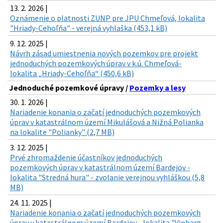
13. 2. 2026 |
Oznámenie o platnosti ZUNP pre JPU Chmeľová, lokalita
"Hriady-Cehoľňa" - verejná vyhlaška (453,1 kB)
9. 12. 2025 |
Návrh zásad umiestnenia nových pozemkov pre projekt
jednoduchých pozemkových úprav v k.ú. Chmeľová-
lokalita „Hriady-Cehoľňa“ (450,6 kB)
Jednoduché pozemkové úpravy /
Pozemky a lesy
30. 1. 2026 |
Nariadenie konania o začatí jednoduchých pozemkových
úprav v katastrálnom území Mikulášová a Nižná Polianka
na lokalite "Polianky" (2,7 MB)
3. 12. 2025 |
Prvé zhromaždenie účastníkov jednoduchých
pozemkových úprav v katastrálnom území Bardejov -
lokalita "Stredná hura" - zvolanie verejnou vyhláškou (5,8
MB)
24. 11. 2025 |
Nariadenie konania o začatí jednoduchých pozemkových
úprav v katastrálnom území Bardejov - lokalita "Vinbarg