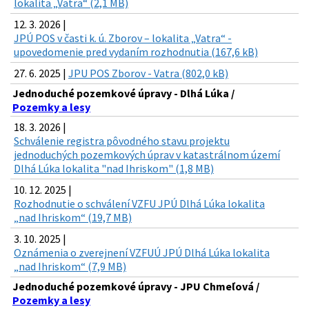
lokalita „Vatra“ (2,1 MB)
12. 3. 2026 |
JPÚ POS v časti k. ú. Zborov – lokalita „Vatra“ -
upovedomenie pred vydaním rozhodnutia (167,6 kB)
27. 6. 2025 |
JPU POS Zborov - Vatra (802,0 kB)
Jednoduché pozemkové úpravy - Dlhá Lúka /
Pozemky a lesy
18. 3. 2026 |
Schválenie registra pôvodného stavu projektu
jednoduchých pozemkových úprav v katastrálnom území
Dlhá Lúka lokalita "nad Ihriskom" (1,8 MB)
10. 12. 2025 |
Rozhodnutie o schválení VZFU JPÚ Dlhá Lúka lokalita
„nad Ihriskom“ (19,7 MB)
3. 10. 2025 |
Oznámenia o zverejnení VZFUÚ JPÚ Dlhá Lúka lokalita
„nad Ihriskom“ (7,9 MB)
Jednoduché pozemkové úpravy - JPU Chmeľová /
Pozemky a lesy