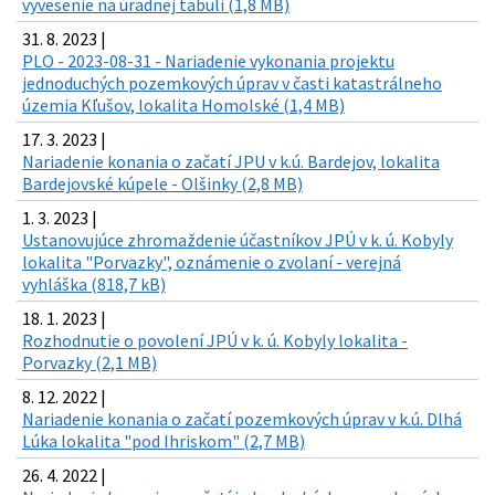
vyvesenie na úradnej tabuli (1,8 MB)
31. 8. 2023 |
PLO - 2023-08-31 - Nariadenie vykonania projektu
jednoduchých pozemkových úprav v časti katastrálneho
územia Kľušov, lokalita Homolské (1,4 MB)
17. 3. 2023 |
Nariadenie konania o začatí JPU v k.ú. Bardejov, lokalita
Bardejovské kúpele - Olšinky (2,8 MB)
1. 3. 2023 |
Ustanovujúce zhromaždenie účastníkov JPÚ v k. ú. Kobyly
lokalita "Porvazky", oznámenie o zvolaní - verejná
vyhláška (818,7 kB)
18. 1. 2023 |
Rozhodnutie o povolení JPÚ v k. ú. Kobyly lokalita -
Porvazky (2,1 MB)
8. 12. 2022 |
Nariadenie konania o začatí pozemkových úprav v k.ú. Dlhá
Lúka lokalita "pod Ihriskom" (2,7 MB)
26. 4. 2022 |