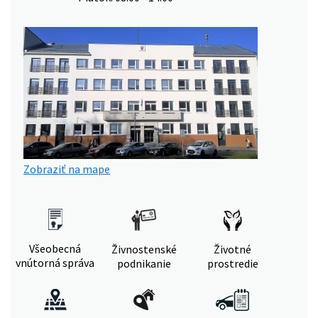
Zobraziť na mape
Všeobecná
Živnostenské
Životné
vnútorná správa
podnikanie
prostredie