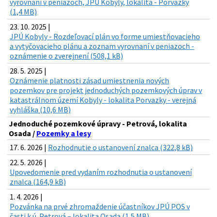
vyrovnaní v peniazoch, JPÚ Kobyly, lokalita - Porvazky
(1,4 MB)
23. 10. 2025 |
JPÚ Kobyly - Rozdeľovací plán vo forme umiestňovacieho
a vytyčovacieho plánu a zoznam vyrovnaní v peniazoch -
oznámenie o zverejnení (508,1 kB)
28. 5. 2025 |
Oznámenie platnosti zásad umiestnenia nových
pozemkov pre projekt jednoduchých pozemkových úprav v
katastrálnom území Kobyly - lokalita Porvazky - verejná
vyhláška (10,6 MB)
Jednoduché pozemkové úpravy - Petrová, lokalita
Osada /
Pozemky a lesy
17. 6. 2026 |
Rozhodnutie o ustanovení znalca (322,8 kB)
22. 5. 2026 |
Upovedomenie pred vydaním rozhodnutia o ustanovení
znalca (164,9 kB)
1. 4. 2026 |
Pozvánka na prvé zhromaždenie účastníkov JPÚ POS v
časti k.ú. Petrová – lokalita Osada (1,5 MB)