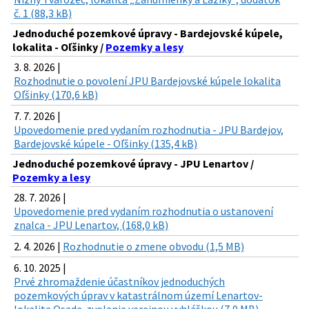
č. 1 (88,3 kB)
Jednoduché pozemkové úpravy - Bardejovské kúpele,
lokalita - Oľšinky /
Pozemky a lesy
3. 8. 2026 |
Rozhodnutie o povolení JPU Bardejovské kúpele lokalita
Oľšinky (170,6 kB)
7. 7. 2026 |
Upovedomenie pred vydaním rozhodnutia - JPU Bardejov,
Bardejovské kúpele - Oľšinky (135,4 kB)
Jednoduché pozemkové úpravy - JPU Lenartov /
Pozemky a lesy
28. 7. 2026 |
Upovedomenie pred vydaním rozhodnutia o ustanovení
znalca - JPU Lenartov, (168,0 kB)
2. 4. 2026 |
Rozhodnutie o zmene obvodu (1,5 MB)
6. 10. 2025 |
Prvé zhromaždenie účastníkov jednoduchých
pozemkových úprav v katastrálnom území Lenartov-
lokalita Osada-zvolanie verejnou vyhláškou (7,9 MB)