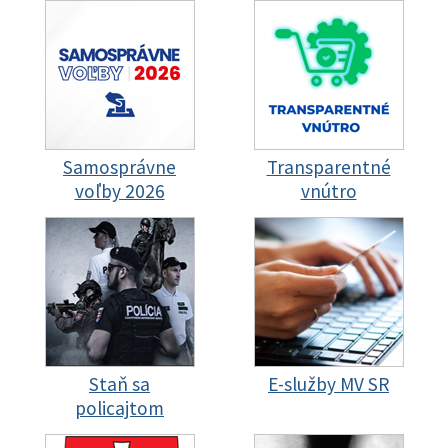
Samosprávne
Transparentné
voľby 2026
vnútro
Staň sa
E-služby MV SR
policajtom