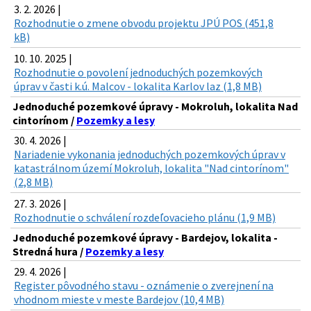
3. 2. 2026 |
Rozhodnutie o zmene obvodu projektu JPÚ POS (451,8
kB)
10. 10. 2025 |
Rozhodnutie o povolení jednoduchých pozemkových
úprav v časti k.ú. Malcov - lokalita Karlov laz (1,8 MB)
Jednoduché pozemkové úpravy - Mokroluh, lokalita Nad
cintorínom /
Pozemky a lesy
30. 4. 2026 |
Nariadenie vykonania jednoduchých pozemkových úprav v
katastrálnom území Mokroluh, lokalita "Nad cintorínom"
(2,8 MB)
27. 3. 2026 |
Rozhodnutie o schválení rozdeľovacieho plánu (1,9 MB)
Jednoduché pozemkové úpravy - Bardejov, lokalita -
Stredná hura /
Pozemky a lesy
29. 4. 2026 |
Register pôvodného stavu - oznámenie o zverejnení na
vhodnom mieste v meste Bardejov (10,4 MB)