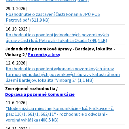
29. 1. 2026 |
Rozhodnutie o zastavení časti konania JPÚ POS
Petrová.pdf (511,9 kB)
16. 10. 2025 |
Rozhodnutie o povolení jednoduchých pozemkových
úprav v časti k. ú. Petrová - lokalita Osada (749,4 kB)
Jednoduché pozemkové úpravy - Bardejov, lokalita -
Vinbarg 2 /
Pozemky a lesy
12. 6. 2026 |
Rozhodnutie o povolení vykonania pozemkových úprav
formou jednoduchých pozemkových úprav v katastrálnom
území Bardejov, lokalita "Vinbarg 2" (1,1 MB)
Zverejnené rozhodnutia /
Doprava a pozemné komunikácie
11. 6. 2026 |
"Modernizácia miestnej komunikácie - k.ú. Fričkovce - č.
par.: 116/1, 661/1, 662/11" - rozhodnutie o odvolaní -
verejná vyhláška (408,5 kB)
16. 11. 2023 |