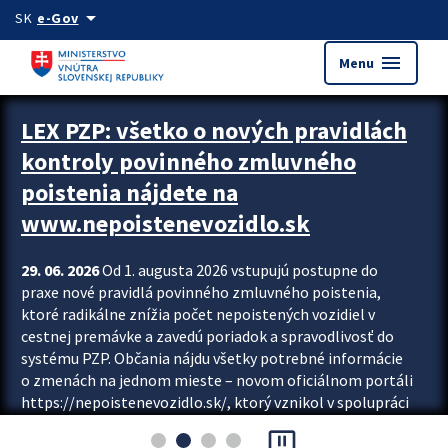
Preskocit na hlavný obsah
arrow_drop_down
SK
e-Gov
menu
Menu
Zastavit automatický posun upútavok
LEX PZP: všetko o nových pravidlách
kontroly povinného zmluvného
poistenia nájdete na
www.nepoistenevozidlo.sk
29. 06. 2026
Od 1. augusta 2026 vstupujú postupne do
praxe nové pravidlá povinného zmluvného poistenia,
ktoré radikálne znížia počet nepoistených vozidiel v
cestnej premávke a zavedú poriadok a spravodlivosť do
systému PZP. Občania nájdu všetky potrebné informácie
o zmenách na jednom mieste – novom oficiálnom portáli
https://nepoistenevozidlo.sk/, ktorý vznikol v spolupráci
Slovenskej kancelárie poisťovateľov (SKP), Slovenskej
pause_presentation
asociácie poisťovní (SLASPO) a Ministerstva vnútra SR.