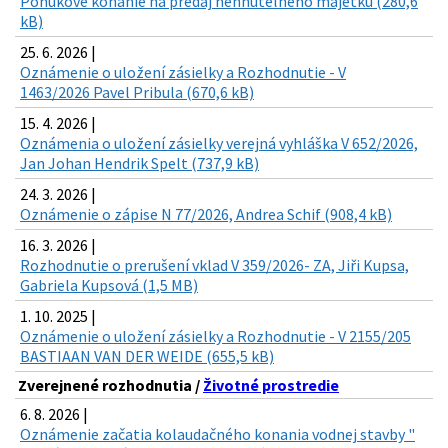
Ponukové konanie na predaj nehnuteľného majetku (280,6
kB)
25. 6. 2026 |
Oznámenie o uložení zásielky a Rozhodnutie - V
1463/2026 Pavel Pribula (670,6 kB)
15. 4. 2026 |
Oznámenia o uložení zásielky verejná vyhláška V 652/2026,
Jan Johan Hendrik Spelt (737,9 kB)
24. 3. 2026 |
Oznámenie o zápise N 77/2026, Andrea Schif (908,4 kB)
16. 3. 2026 |
Rozhodnutie o prerušení vklad V 359/2026- ZA, Jiři Kupsa,
Gabriela Kupsová (1,5 MB)
1. 10. 2025 |
Oznámenie o uložení zásielky a Rozhodnutie - V 2155/205
BASTIAAN VAN DER WEIDE (655,5 kB)
Zverejnené rozhodnutia /
Životné prostredie
6. 8. 2026 |
Oznámenie začatia kolaudačného konania vodnej stavby "