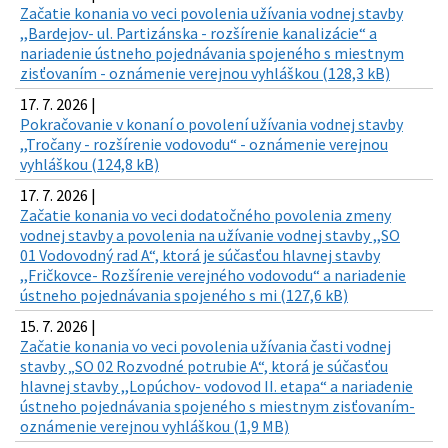
Začatie konania vo veci povolenia užívania vodnej stavby
,,Bardejov- ul. Partizánska - rozšírenie kanalizácie“ a
nariadenie ústneho pojednávania spojeného s miestnym
zisťovaním - oznámenie verejnou vyhláškou (128,3 kB)
17. 7. 2026 |
Pokračovanie v konaní o povolení užívania vodnej stavby
,,Tročany - rozšírenie vodovodu“ - oznámenie verejnou
vyhláškou (124,8 kB)
17. 7. 2026 |
Začatie konania vo veci dodatočného povolenia zmeny
vodnej stavby a povolenia na užívanie vodnej stavby ,,SO
01 Vodovodný rad A“, ktorá je súčasťou hlavnej stavby
,,Fričkovce- Rozšírenie verejného vodovodu“ a nariadenie
ústneho pojednávania spojeného s mi (127,6 kB)
15. 7. 2026 |
Začatie konania vo veci povolenia užívania časti vodnej
stavby „SO 02 Rozvodné potrubie A“, ktorá je súčasťou
hlavnej stavby ,,Lopúchov- vodovod II. etapa“ a nariadenie
ústneho pojednávania spojeného s miestnym zisťovaním-
oznámenie verejnou vyhláškou (1,9 MB)