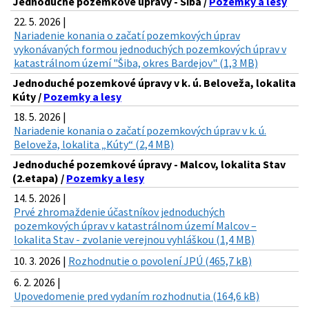
Jednoduché pozemkové úpravy - Šiba /
Pozemky a lesy
22. 5. 2026 |
Nariadenie konania o začatí pozemkových úprav
vykonávaných formou jednoduchých pozemkových úprav v
katastrálnom území "Šiba, okres Bardejov" (1,3 MB)
Jednoduché pozemkové úpravy v k. ú. Beloveža, lokalita
Kúty /
Pozemky a lesy
18. 5. 2026 |
Nariadenie konania o začatí pozemkových úprav v k. ú.
Beloveža, lokalita „Kúty“ (2,4 MB)
Jednoduché pozemkové úpravy - Malcov, lokalita Stav
(2.etapa) /
Pozemky a lesy
14. 5. 2026 |
Prvé zhromaždenie účastníkov jednoduchých
pozemkových úprav v katastrálnom území Malcov –
lokalita Stav - zvolanie verejnou vyhláškou (1,4 MB)
10. 3. 2026 |
Rozhodnutie o povolení JPÚ (465,7 kB)
6. 2. 2026 |
Upovedomenie pred vydaním rozhodnutia (164,6 kB)