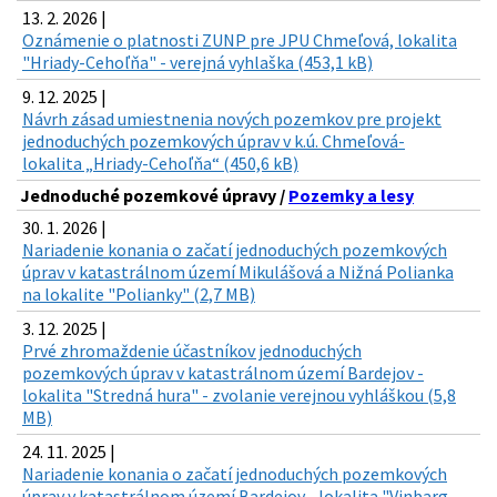
13. 2. 2026 |
Oznámenie o platnosti ZUNP pre JPU Chmeľová, lokalita
"Hriady-Cehoľňa" - verejná vyhlaška (453,1 kB)
9. 12. 2025 |
Návrh zásad umiestnenia nových pozemkov pre projekt
jednoduchých pozemkových úprav v k.ú. Chmeľová-
lokalita „Hriady-Cehoľňa“ (450,6 kB)
Jednoduché pozemkové úpravy /
Pozemky a lesy
30. 1. 2026 |
Nariadenie konania o začatí jednoduchých pozemkových
úprav v katastrálnom území Mikulášová a Nižná Polianka
na lokalite "Polianky" (2,7 MB)
3. 12. 2025 |
Prvé zhromaždenie účastníkov jednoduchých
pozemkových úprav v katastrálnom území Bardejov -
lokalita "Stredná hura" - zvolanie verejnou vyhláškou (5,8
MB)
24. 11. 2025 |
Nariadenie konania o začatí jednoduchých pozemkových
úprav v katastrálnom území Bardejov - lokalita "Vinbarg