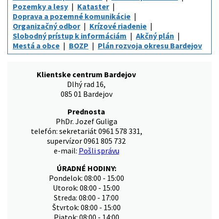
Pozemky a lesy
Kataster
Doprava a pozemné komunikácie
Organizačný odbor
Krízové riadenie
Slobodný prístup k informáciám
Akčný plán
Mestá a obce
BOZP
Plán rozvoja okresu Bardejov
Klientske centrum Bardejov
Dlhý rad 16,
085 01 Bardejov
Prednosta
PhDr. Jozef Guliga
telefón: sekretariát 0961 578 331,
supervízor 0961 805 732
e-mail:
Pošli správu
ÚRADNÉ HODINY:
Pondelok: 08:00 - 15:00
Utorok: 08:00 - 15:00
Streda: 08:00 - 17:00
Štvrtok: 08:00 - 15:00
Piatok: 08:00 - 14:00