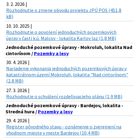
3. 2. 2026 |
Rozhodnutie o zmene obvodu projektu JPÚ POS (451,8
kB)
10. 10. 2025 |
Rozhodnutie o povolení jednoduchých pozemkových
úprav v časti k.ú. Malcov - lokalita Karlov laz (1,8 MB)
Jednoduché pozemkové úpravy - Mokroluh, lokalita Nad
cintorínom /
Pozemky a lesy
30. 4. 2026 |
Nariadenie vykonania jednoduchých pozemkových úprav v
katastrálnom území Mokroluh, lokalita "Nad cintorínom"
(2,8 MB)
27. 3. 2026 |
Rozhodnutie o schválení rozdeľovacieho plánu (1,9 MB)
Jednoduché pozemkové úpravy - Bardejov, lokalita -
Stredná hura /
Pozemky a lesy
29. 4. 2026 |
Register pôvodného stavu - oznámenie o zverejnení na
vhodnom mieste v meste Bardejov (10,4 MB)