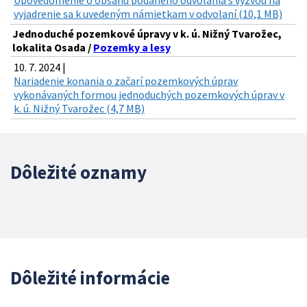
vyjadrenie sa k uvedeným námietkam v odvolaní (10,1 MB)
Jednoduché pozemkové úpravy v k. ú. Nižný Tvarožec,
lokalita Osada /
Pozemky a lesy
10. 7. 2024 |
Nariadenie konania o začarí pozemkových úprav
vykonávaných formou jednoduchých pozemkových úprav v
k. ú. Nižný Tvarožec (4,7 MB)
Dôležité oznamy
Dôležité informácie