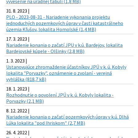
vyvesenie na úradnej tabuli (1,8 MB)
31. 8. 2023 |
PLO - 2023-08-31 - Nariadenie vykonania projektu
jednoduchých pozemkových úprav v časti katastrálneho
územia Kľušov, lokalita Homolské (1,4 MB)
17. 3. 2023 |
Nariadenie konania o začatí JPU v k.ú. Bardejov, lokalita
Bardejovské kúpele - Olšinky (2,8 MB)
1. 3. 2023 |
Ustanovujúce zhromaždenie účastníkov JPÚ v k. ú. Kobyly
lokalita "Porvazky", oznámenie o zvolaní - verejná
vyhláška (818,7 kB)
18. 1. 2023 |
Rozhodnutie o povolení JPÚ v k. ú. Kobyly lokalita -
Porvazky (2,1 MB)
8. 12. 2022 |
Nariadenie konania o začatí pozemkových úprav v k.ú. Dlhá
Lúka lokalita "pod Ihriskom" (2,7 MB)
26. 4. 2022 |