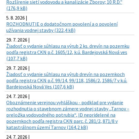
Rozšírenie sietí vodovodu a kanalizácie Zborov; 10 R.D."
(176,9 kB)
5. 8. 2026 |
ROZHODNUTIE o dodatočnom povolení a o povolení
užívania vodnej stavby (322,4 kB)
29. 7. 2026 |
Žiadosť o vydanie súhlasu na výrub 2 ks. drevín na pozemku
podľa registra CKN p.č. 1605/12, k.ú. Bardejovská Nová ves
(107,7 kB)
29. 7. 2026 |
Žiadosť o vydanie súhlasu na výrub drevín na pozemkoch
podľa registra CKN p.č. 99/14, 99/118, 1586/2, 1586/7 v k.ú.
Bardejovská Nová Ves (107,6 kB)
24. 7. 2026 |
Oboznámenie verejnou vyhláškou - podklad pre vydanie
rozhodnutia o stavebnom zámere vodnej stavby ,,Tarnov –
preložka vodovodného potrubia“, ID nepridelené na
pozemkoch podľa registra CKN parc. č. 281/2, 871/8 v
katastrálnom území Tarnov (164,2 kB)
24. 7. 2026 |