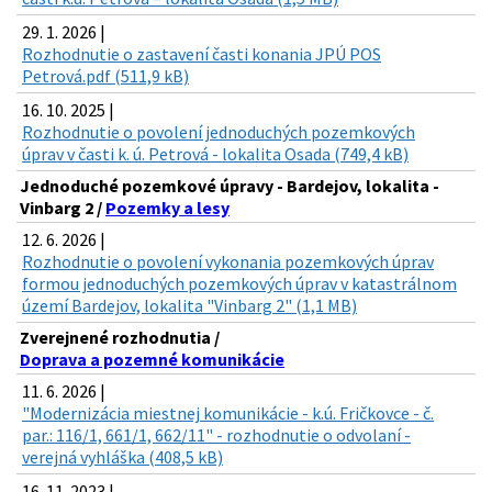
29. 1. 2026 |
Rozhodnutie o zastavení časti konania JPÚ POS
Petrová.pdf (511,9 kB)
16. 10. 2025 |
Rozhodnutie o povolení jednoduchých pozemkových
úprav v časti k. ú. Petrová - lokalita Osada (749,4 kB)
Jednoduché pozemkové úpravy - Bardejov, lokalita -
Vinbarg 2 /
Pozemky a lesy
12. 6. 2026 |
Rozhodnutie o povolení vykonania pozemkových úprav
formou jednoduchých pozemkových úprav v katastrálnom
území Bardejov, lokalita "Vinbarg 2" (1,1 MB)
Zverejnené rozhodnutia /
Doprava a pozemné komunikácie
11. 6. 2026 |
"Modernizácia miestnej komunikácie - k.ú. Fričkovce - č.
par.: 116/1, 661/1, 662/11" - rozhodnutie o odvolaní -
verejná vyhláška (408,5 kB)
16. 11. 2023 |