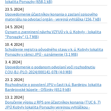
lokalita Porvazky (658,1 kB)
23. 5. 2024 |
Upovedomenie účastníkov konania o zaslaní spisového
materiálu na odvolací orgán - verejná vyhláška (156,7 kB)
14. 5. 2024 |
Oznam o zverejnení návrhu VZFUÚ v k. ú. Kobyly - lokalita
"Porvazky" (1,7 MB)
10. 4. 2024 |
Schválenie registra pôvodného stavu v k. ú. Kobyly lokalita
Porvazky v rámci JPÚ - oznámenie (3,1 MB)
3. 4. 2024 |
Upovedomenie o podanom odvolaní voči rozhodnutiu
č.OU-BJ-PLO-2024/000141-078 (4,0 MB)
23. 2. 2024 |
Rozhodnutie o povolení JPU v časti k.ú. Bardejov, lokalita
Bardejovské kúpele - Oľšinky (652,9 kB)
13. 2. 2024 |
Doručenie výpisu z RPS pre účastníkov konania (TUC 6, 7)
JPÚ Kobyly lokalita Porvazky verejnou vyhláškou -