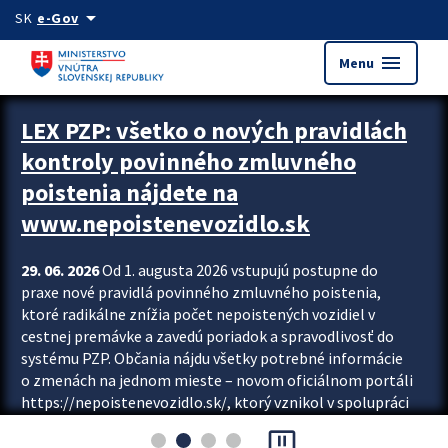
Preskocit na hlavný obsah
arrow_drop_down
SK
e-Gov
menu
Menu
Zastavit automatický posun upútavok
LEX PZP: všetko o nových pravidlách
kontroly povinného zmluvného
poistenia nájdete na
www.nepoistenevozidlo.sk
29. 06. 2026
Od 1. augusta 2026 vstupujú postupne do
praxe nové pravidlá povinného zmluvného poistenia,
ktoré radikálne znížia počet nepoistených vozidiel v
cestnej premávke a zavedú poriadok a spravodlivosť do
systému PZP. Občania nájdu všetky potrebné informácie
o zmenách na jednom mieste – novom oficiálnom portáli
https://nepoistenevozidlo.sk/, ktorý vznikol v spolupráci
Slovenskej kancelárie poisťovateľov (SKP), Slovenskej
pause_presentation
asociácie poisťovní (SLASPO) a Ministerstva vnútra SR.