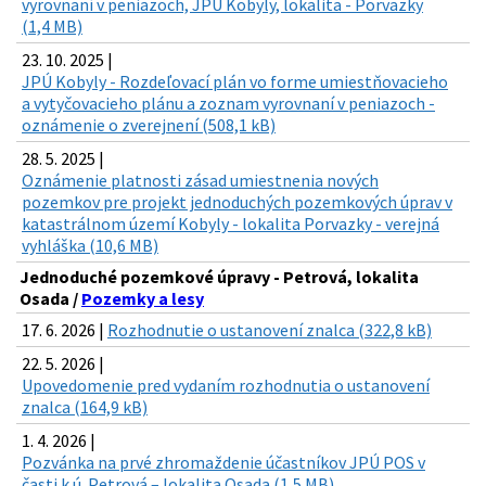
vyrovnaní v peniazoch, JPÚ Kobyly, lokalita - Porvazky
(1,4 MB)
23. 10. 2025 |
JPÚ Kobyly - Rozdeľovací plán vo forme umiestňovacieho
a vytyčovacieho plánu a zoznam vyrovnaní v peniazoch -
oznámenie o zverejnení (508,1 kB)
28. 5. 2025 |
Oznámenie platnosti zásad umiestnenia nových
pozemkov pre projekt jednoduchých pozemkových úprav v
katastrálnom území Kobyly - lokalita Porvazky - verejná
vyhláška (10,6 MB)
Jednoduché pozemkové úpravy - Petrová, lokalita
Osada /
Pozemky a lesy
17. 6. 2026 |
Rozhodnutie o ustanovení znalca (322,8 kB)
22. 5. 2026 |
Upovedomenie pred vydaním rozhodnutia o ustanovení
znalca (164,9 kB)
1. 4. 2026 |
Pozvánka na prvé zhromaždenie účastníkov JPÚ POS v
časti k.ú. Petrová – lokalita Osada (1,5 MB)