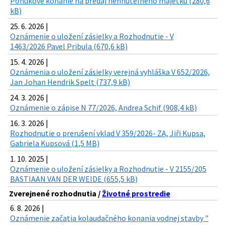
Ponukové konanie na predaj nehnuteľného majetku (280,6
kB)
25. 6. 2026 |
Oznámenie o uložení zásielky a Rozhodnutie - V
1463/2026 Pavel Pribula (670,6 kB)
15. 4. 2026 |
Oznámenia o uložení zásielky verejná vyhláška V 652/2026,
Jan Johan Hendrik Spelt (737,9 kB)
24. 3. 2026 |
Oznámenie o zápise N 77/2026, Andrea Schif (908,4 kB)
16. 3. 2026 |
Rozhodnutie o prerušení vklad V 359/2026- ZA, Jiři Kupsa,
Gabriela Kupsová (1,5 MB)
1. 10. 2025 |
Oznámenie o uložení zásielky a Rozhodnutie - V 2155/205
BASTIAAN VAN DER WEIDE (655,5 kB)
Zverejnené rozhodnutia /
Životné prostredie
6. 8. 2026 |
Oznámenie začatia kolaudačného konania vodnej stavby "