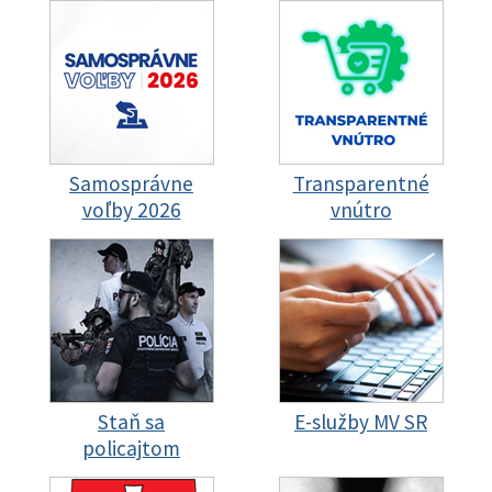
Samosprávne
Transparentné
voľby 2026
vnútro
Staň sa
E-služby MV SR
policajtom