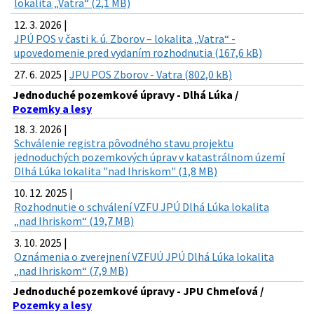
lokalita „Vatra“ (2,1 MB)
12. 3. 2026 |
JPÚ POS v časti k. ú. Zborov – lokalita „Vatra“ -
upovedomenie pred vydaním rozhodnutia (167,6 kB)
27. 6. 2025 |
JPU POS Zborov - Vatra (802,0 kB)
Jednoduché pozemkové úpravy - Dlhá Lúka /
Pozemky a lesy
18. 3. 2026 |
Schválenie registra pôvodného stavu projektu
jednoduchých pozemkových úprav v katastrálnom území
Dlhá Lúka lokalita "nad Ihriskom" (1,8 MB)
10. 12. 2025 |
Rozhodnutie o schválení VZFU JPÚ Dlhá Lúka lokalita
„nad Ihriskom“ (19,7 MB)
3. 10. 2025 |
Oznámenia o zverejnení VZFUÚ JPÚ Dlhá Lúka lokalita
„nad Ihriskom“ (7,9 MB)
Jednoduché pozemkové úpravy - JPU Chmeľová /
Pozemky a lesy