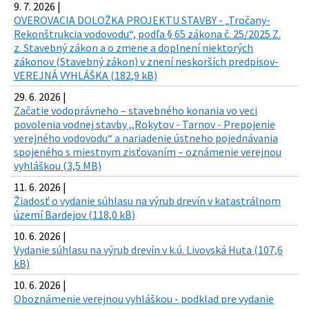
9. 7. 2026 |
OVEROVACIA DOLOŽKA PROJEKTU STAVBY - „Tročany-
Rekonštrukcia vodovodu“, podľa § 65 zákona č. 25/2025 Z.
z. Stavebný zákon a o zmene a doplnení niektorých
zákonov (Stavebný zákon) v znení neskorších predpisov-
VEREJNÁ VYHLÁŠKA (182,9 kB)
29. 6. 2026 |
Začatie vodoprávneho – stavebného konania vo veci
povolenia vodnej stavby ,,Rokytov - Tarnov - Prepojenie
verejného vodovodu“ a nariadenie ústneho pojednávania
spojeného s miestnym zisťovaním – oznámenie verejnou
vyhláškou (3,5 MB)
11. 6. 2026 |
Žiadosť o vydanie súhlasu na výrub drevín v katastrálnom
území Bardejov (118,0 kB)
10. 6. 2026 |
Vydanie súhlasu na výrub drevín v k.ú. Livovská Huta (107,6
kB)
10. 6. 2026 |
Oboznámenie verejnou vyhláškou - podklad pre vydanie