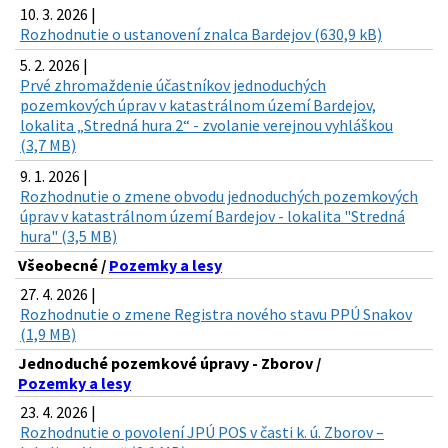
10. 3. 2026 |
Rozhodnutie o ustanovení znalca Bardejov (630,9 kB)
5. 2. 2026 |
Prvé zhromaždenie účastníkov jednoduchých
pozemkových úprav v katastrálnom území Bardejov,
lokalita „Stredná hura 2“ - zvolanie verejnou vyhláškou
(3,7 MB)
9. 1. 2026 |
Rozhodnutie o zmene obvodu jednoduchých pozemkových
úprav v katastrálnom území Bardejov - lokalita "Stredná
hura" (3,5 MB)
Všeobecné /
Pozemky a lesy
27. 4. 2026 |
Rozhodnutie o zmene Registra nového stavu PPÚ Snakov
(1,9 MB)
Jednoduché pozemkové úpravy - Zborov /
Pozemky a lesy
23. 4. 2026 |
Rozhodnutie o povolení JPÚ POS v časti k. ú. Zborov –