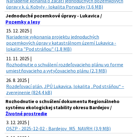
Nariadenie konania o začatí jednoduchých pozemkových
úprav v k. ú. Kobyly - lokalita Porvazky (3,6 MB)
Jednoduché pozemkové úpravy - Lukavica /
Pozemky a lesy
15. 12. 2025 |
Nariadenie vykonania projektu jednoduchých
pozemkových úprav v katastrálnom území Lukavica -
lokalita "Pod stráňou" (1,8 MB)
11. 11. 2025 |
Rozhodnutie o schválení rozdeľovacieho plánu vo forme
umiestňovacieho a vytyčovacieho plánu (2,3 MB)
26. 8. 2025 |
Rozdeľovací plán, JPÚ Lukavica, lokalita „Pod stráňou“ –
zverejnenie (824,4 kB)
Rozhodnutie o schválení dokumentu Regionálneho
systému ekologickej stability okresu Bardejov /
Životné prostredie
3. 12. 2025 |
OSZP - 2025-12-02 - Bardejov_M5_NAVRH (3,9 MB)