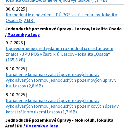
30. 6. 2025 |
Rozhodnutie o povolení JPÚ POS v k. ú. Lenartov-lokalita
Osada (8,2 MB)
Jednoduché pozemkové úpravy - Lascov, lokalita Osada
/
Pozemky a lesy
9. 7. 2026 |
Upovedomenie pred vydaním rozhodnutia o ustanovení
znalca - JPÚ POS v časti k. ú. Lascov - lokalita „Osada“
(165,8 kB)
8. 10. 2025 |
Nariadenie konania o začatí pozemkových úprav
vykonávaných formou jednoduchých pozemových úprav v
k.ú. Lascov (2,8 MB)
8. 10. 2025 |
Nariadenie konania o začatí pozemkových úprav
vykonávaných formou jednoduchých pozemkových úprav v
katastrálnom území Lascov (1,7 MB)
Jednoduché pozemkové úpravy - Mokroluh, lokalita
Areál PD /
Pozemky a lesy