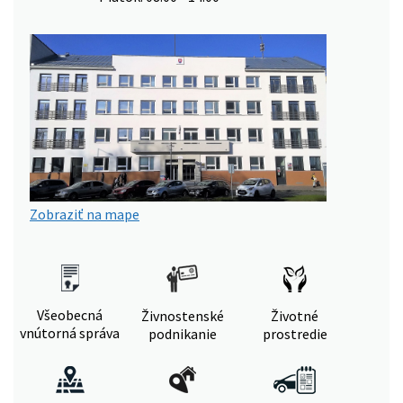
Zobraziť na mape
Všeobecná
Živnostenské
Životné
vnútorná správa
podnikanie
prostredie