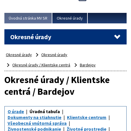
Novinky predstavili na...
Viac
Úvodná stránka MV SR
Okresné úrady
Okresné úrady
Okresné úrady
Okresné úrady
Okresné úrady / Klientske centrá
Bardejov
Okresné úrady / Klientske
centrá / Bardejov
O úrade
Úradná tabuľa
Dokumenty na stiahnutie
Klientske centrum
Všeobecná vnútorná správa
Živnostenské podnikanie
Životné prostredie