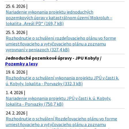
25. 6. 2026 |
Nariadenie vykonania projektu jednoduchých
pozemkových úprav v katastrálnom území Mokroluh –
lokalita „Areál PD“ (169,7 kB)
25. 5. 2026 |
Rozhodnutie o schváleni rozdeľovacieho plánu vo forme
umiestňovacieho a vytyčovacieho plánu a zoznamu
vyrovnaní v peniazoch (327,4 kB)
Jednoduché pozemkové úpravy - JPU Kobyly /
Pozemky a lesy
19. 6. 2026 |
Rozhodnutie o schválení vykonania projektu JPÚ v časti k.
ú. Kobyly, lokalita - Porvazky (332,3 kB)
1. 4. 2026 |
Nariadenie vykonania projektu JPÚ v časti k. ú. Kobyly,
lokalita - Porvazky (750,7 kB)
24. 2. 2026 |
Rozhodnutie o schválení Rozdeľovacieho plánu vo forme
umiestňovacieho a vytyčovacieho plánu a zoznamu