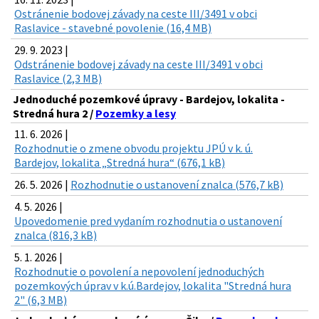
Ostránenie bodovej závady na ceste III/3491 v obci
Raslavice - stavebné povolenie (16,4 MB)
29. 9. 2023 |
Odstránenie bodovej závady na ceste III/3491 v obci
Raslavice (2,3 MB)
Jednoduché pozemkové úpravy - Bardejov, lokalita -
Stredná hura 2 /
Pozemky a lesy
11. 6. 2026 |
Rozhodnutie o zmene obvodu projektu JPÚ v k. ú.
Bardejov, lokalita „Stredná hura“ (676,1 kB)
26. 5. 2026 |
Rozhodnutie o ustanovení znalca (576,7 kB)
4. 5. 2026 |
Upovedomenie pred vydaním rozhodnutia o ustanovení
znalca (816,3 kB)
5. 1. 2026 |
Rozhodnutie o povolení a nepovolení jednoduchých
pozemkových úprav v k.ú.Bardejov, lokalita "Stredná hura
2" (6,3 MB)