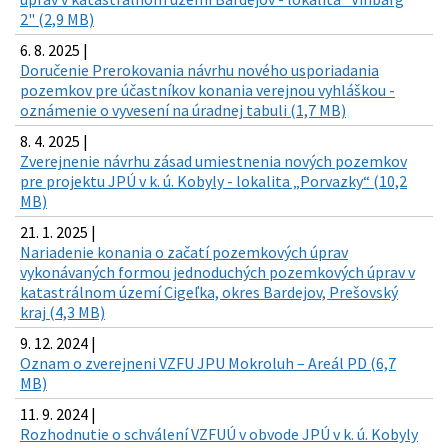
2" (2,9 MB)
6. 8. 2025 |
Doručenie Prerokovania návrhu nového usporiadania
pozemkov pre účastníkov konania verejnou vyhláškou -
oznámenie o vyvesení na úradnej tabuli (1,7 MB)
8. 4. 2025 |
Zverejnenie návrhu zásad umiestnenia nových pozemkov
pre projektu JPÚ v k. ú. Kobyly - lokalita „Porvazky“ (10,2
MB)
21. 1. 2025 |
Nariadenie konania o začatí pozemkových úprav
vykonávaných formou jednoduchých pozemkových úprav v
katastrálnom území Cigeľka, okres Bardejov, Prešovský
kraj (4,3 MB)
9. 12. 2024 |
Oznam o zverejneni VZFU JPU Mokroluh – Areál PD (6,7
MB)
11. 9. 2024 |
Rozhodnutie o schválení VZFUÚ v obvode JPÚ v k. ú. Kobyly