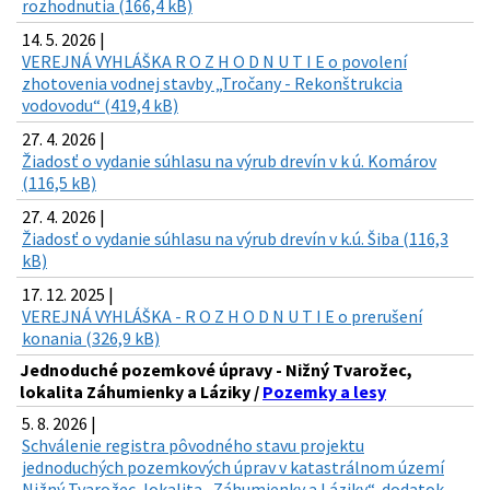
rozhodnutia (166,4 kB)
14. 5. 2026 |
VEREJNÁ VYHLÁŠKA R O Z H O D N U T I E o povolení
zhotovenia vodnej stavby „Tročany - Rekonštrukcia
vodovodu“ (419,4 kB)
27. 4. 2026 |
Žiadosť o vydanie súhlasu na výrub drevín v k ú. Komárov
(116,5 kB)
27. 4. 2026 |
Žiadosť o vydanie súhlasu na výrub drevín v k.ú. Šiba (116,3
kB)
17. 12. 2025 |
VEREJNÁ VYHLÁŠKA - R O Z H O D N U T I E o prerušení
konania (326,9 kB)
Jednoduché pozemkové úpravy - Nižný Tvarožec,
lokalita Záhumienky a Láziky /
Pozemky a lesy
5. 8. 2026 |
Schválenie registra pôvodného stavu projektu
jednoduchých pozemkových úprav v katastrálnom území
Nižný Tvarožec, lokalita „Záhumienky a Láziky“, dodatok