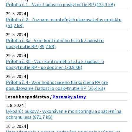
Príloha č. 1 – Vzor žiadosti o poskytnutie RP (125,3 kB)
29. 5. 2024 |
Príloha č. 2 - Zoznam merateľných ukazovateľov projektu
(51,2 kB)
29. 5. 2024 |
Príloha č. 3a - Vzor kontrolného listu k žiadosti o
poskytnutie RP (49,7 kB)
29. 5. 2024 |
Príloha č. 3b - Vzor kontrolného listu k žiadosti o
poskytnutie RP - po doplnen (30,8 kB)
29. 5. 2024 |
Príloha č. 4 - Vzor hodnotiaceho hárku člena RV pre
posudzovanie žiadosti o poskytnutie RP (26,4 kB)
Lesné hospodárstvo /
Pozemky a lesy
1. 8. 2024 |
Lykožrút bukový - vykonávanie monitoringu a opatrení na
ochranu lesa (871,7 kB)
10. 5. 2024 |
Upovedomenie o obsahu podaného odvolania s výzvou na