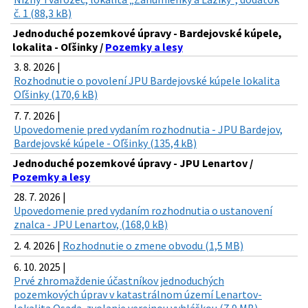
č. 1 (88,3 kB)
Jednoduché pozemkové úpravy - Bardejovské kúpele,
lokalita - Oľšinky /
Pozemky a lesy
3. 8. 2026 |
Rozhodnutie o povolení JPU Bardejovské kúpele lokalita
Oľšinky (170,6 kB)
7. 7. 2026 |
Upovedomenie pred vydaním rozhodnutia - JPU Bardejov,
Bardejovské kúpele - Oľšinky (135,4 kB)
Jednoduché pozemkové úpravy - JPU Lenartov /
Pozemky a lesy
28. 7. 2026 |
Upovedomenie pred vydaním rozhodnutia o ustanovení
znalca - JPU Lenartov, (168,0 kB)
2. 4. 2026 |
Rozhodnutie o zmene obvodu (1,5 MB)
6. 10. 2025 |
Prvé zhromaždenie účastníkov jednoduchých
pozemkových úprav v katastrálnom území Lenartov-
lokalita Osada-zvolanie verejnou vyhláškou (7,9 MB)