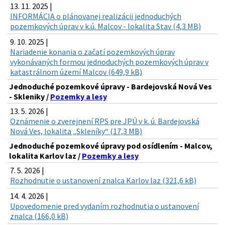
13. 11. 2025 |
INFORMÁCIA o plánovanej realizácii jednoduchých
pozemkových úprav v k.ú. Malcov - lokalita Stav (4,3 MB)
9. 10. 2025 |
Nariadenie konania o začatí pozemkových úprav
vykonávaných formou jednoduchých pozemkových úprav v
katastrálnom území Malcov (649,9 kB)
Jednoduché pozemkové úpravy - Bardejovská Nová Ves
- Skleniky /
Pozemky a lesy
13. 5. 2026 |
Oznámenie o zverejnení RPS pre JPÚ v k. ú. Bardejovská
Nová Ves, lokalita „Skleníky“ (17,3 MB)
Jednoduché pozemkové úpravy pod osídlením - Malcov,
lokalita Karlov laz /
Pozemky a lesy
7. 5. 2026 |
Rozhodnutie o ustanovení znalca Karlov laz (321,6 kB)
14. 4. 2026 |
Upovedomenie pred vydaním rozhodnutia o ustanovení
znalca (166,0 kB)