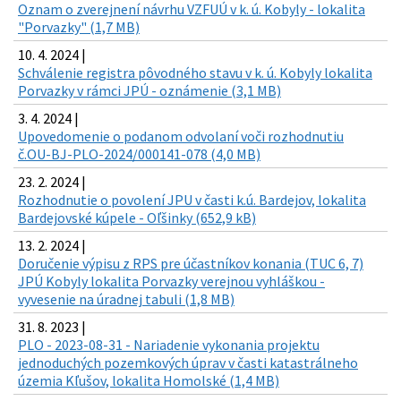
Oznam o zverejnení návrhu VZFUÚ v k. ú. Kobyly - lokalita
"Porvazky" (1,7 MB)
10. 4. 2024 |
Schválenie registra pôvodného stavu v k. ú. Kobyly lokalita
Porvazky v rámci JPÚ - oznámenie (3,1 MB)
3. 4. 2024 |
Upovedomenie o podanom odvolaní voči rozhodnutiu
č.OU-BJ-PLO-2024/000141-078 (4,0 MB)
23. 2. 2024 |
Rozhodnutie o povolení JPU v časti k.ú. Bardejov, lokalita
Bardejovské kúpele - Oľšinky (652,9 kB)
13. 2. 2024 |
Doručenie výpisu z RPS pre účastníkov konania (TUC 6, 7)
JPÚ Kobyly lokalita Porvazky verejnou vyhláškou -
vyvesenie na úradnej tabuli (1,8 MB)
31. 8. 2023 |
PLO - 2023-08-31 - Nariadenie vykonania projektu
jednoduchých pozemkových úprav v časti katastrálneho
územia Kľušov, lokalita Homolské (1,4 MB)