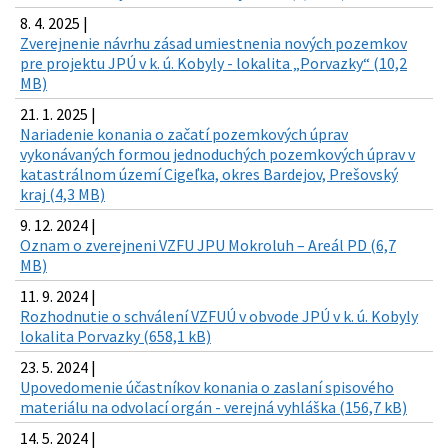
8. 4. 2025 |
Zverejnenie návrhu zásad umiestnenia nových pozemkov
pre projektu JPÚ v k. ú. Kobyly - lokalita „Porvazky“ (10,2
MB)
21. 1. 2025 |
Nariadenie konania o začatí pozemkových úprav
vykonávaných formou jednoduchých pozemkových úprav v
katastrálnom území Cigeľka, okres Bardejov, Prešovský
kraj (4,3 MB)
9. 12. 2024 |
Oznam o zverejneni VZFU JPU Mokroluh – Areál PD (6,7
MB)
11. 9. 2024 |
Rozhodnutie o schválení VZFUÚ v obvode JPÚ v k. ú. Kobyly
lokalita Porvazky (658,1 kB)
23. 5. 2024 |
Upovedomenie účastníkov konania o zaslaní spisového
materiálu na odvolací orgán - verejná vyhláška (156,7 kB)
14. 5. 2024 |