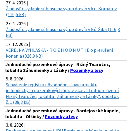
27. 4. 2026 |
Žiadosť o vydanie súhlasu na výrub drevín v k ú. Komárov
(116,5 kB)
27. 4. 2026 |
Žiadosť o vydanie súhlasu na výrub drevín v k.ú. Šiba (116,3
kB)
17. 12. 2025 |
VEREJNÁ VYHLÁŠKA - R O Z H O D N U T I E o prerušení
konania (326,9 kB)
Jednoduché pozemkové úpravy - Nižný Tvarožec,
lokalita Záhumienky a Láziky /
Pozemky a lesy
5. 8. 2026 |
Schválenie registra pôvodného stavu projektu
jednoduchých pozemkových úprav v katastrálnom území
Nižný Tvarožec, lokalita „Záhumienky a Láziky“, dodatok
č. 1 (88,3 kB)
Jednoduché pozemkové úpravy - Bardejovské kúpele,
lokalita - Oľšinky /
Pozemky a lesy
3. 8. 2026 |
Rozhodnutie o povolení JPU Bardejovské kúpele lokalita