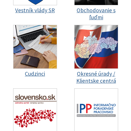
Vestník vlády SR
Obchodovanie s
ľuďmi
Cudzinci
Okresné úrady /
Klientske centrá