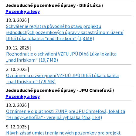
Jednoduché pozemkové úpravy - Dlhá Lúka /
Pozemky a lesy
18. 3. 2026 |
Schválenie registra pôvodného stavu projektu
jednoduchých pozemkových úprav v katastrálnom území
Dlhá Lúka lokalita "nad Ihriskom" (1,8 MB)
10. 12. 2025 |
Rozhodnutie o schválení VZFU JPÚ Dlhá Lúka lokalita
„nad Ihriskom“ (19,7 MB)
3. 10. 2025 |
Oznámenia o zverejnení VZFUÚ JPÚ Dlhá Lúka lokalita
„nad Ihriskom“ (7,9 MB)
Jednoduché pozemkové úpravy - JPU Chmeľová /
Pozemky a lesy
13. 2. 2026 |
Oznámenie o platnosti ZUNP pre JPU Chmeľová, lokalita
"Hriady-Cehoľňa" - verejná vyhlaška (453,1 kB)
9. 12. 2025 |
Návrh zásad umiestnenia nových pozemkov pre projekt