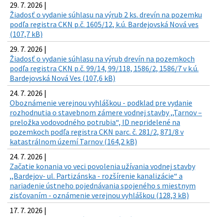
29. 7. 2026 |
Žiadosť o vydanie súhlasu na výrub 2 ks. drevín na pozemku
podľa registra CKN p.č. 1605/12, k.ú. Bardejovská Nová ves
(107,7 kB)
29. 7. 2026 |
Žiadosť o vydanie súhlasu na výrub drevín na pozemkoch
podľa registra CKN p.č. 99/14, 99/118, 1586/2, 1586/7 v k.ú.
Bardejovská Nová Ves (107,6 kB)
24. 7. 2026 |
Oboznámenie verejnou vyhláškou - podklad pre vydanie
rozhodnutia o stavebnom zámere vodnej stavby ,,Tarnov –
preložka vodovodného potrubia“, ID nepridelené na
pozemkoch podľa registra CKN parc. č. 281/2, 871/8 v
katastrálnom území Tarnov (164,2 kB)
24. 7. 2026 |
Začatie konania vo veci povolenia užívania vodnej stavby
,,Bardejov- ul. Partizánska - rozšírenie kanalizácie“ a
nariadenie ústneho pojednávania spojeného s miestnym
zisťovaním - oznámenie verejnou vyhláškou (128,3 kB)
17. 7. 2026 |