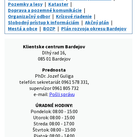
Pozemky a lesy
Kataster
Doprava a pozemné komunikácie
Organizačný odbor
Krízové riadenie
Slobodný prístup k informáciám
Akčný plán
Mestá a obce
BOZP
Plán rozvoja okresu Bardejov
Klientske centrum Bardejov
Dlhý rad 16,
085 01 Bardejov
Prednosta
PhDr. Jozef Guliga
telefón: sekretariát 0961 578 331,
supervízor 0961 805 732
e-mail:
Pošli správu
ÚRADNÉ HODINY:
Pondelok: 08:00 - 15:00
Utorok: 08:00 - 15:00
Streda: 08:00 - 17:00
Štvrtok: 08:00 - 15:00
Piatok: 08:00 - 14:00