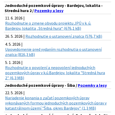
Jednoduché pozemkové úpravy - Bardejov, lokalita -
Stredná hura 2 /
Pozemky a lesy
11. 6. 2026 |
Rozhodnutie o zmene obvodu projektu JPÚ v k. ú.
Bardejov, lokalita „Stredná hura“ (676,1 kB)
26. 5. 2026 |
Rozhodnutie o ustanovení znalca (576,7 kB)
4. 5. 2026 |
Upovedomenie pred vydaním rozhodnutia o ustanovení
znalca (816,3 kB)
5. 1. 2026 |
Rozhodnutie o povolení a nepovolení jednoduchých
pozemkových úprav v k.ú.Bardejov, lokalita "Stredná hura
2" (6,3 MB)
Jednoduché pozemkové úpravy - Šiba /
Pozemky a lesy
22. 5. 2026 |
Nariadenie konania o začatí pozemkových úprav
vykonávaných formou jednoduchých pozemkových úprav v
katastrálnom území "Šiba, okres Bardejov" (1,3 MB)