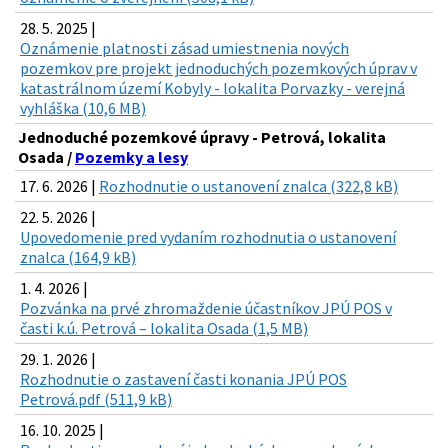
28. 5. 2025 |
Oznámenie platnosti zásad umiestnenia nových
pozemkov pre projekt jednoduchých pozemkových úprav v
katastrálnom území Kobyly - lokalita Porvazky - verejná
vyhláška (10,6 MB)
Jednoduché pozemkové úpravy - Petrová, lokalita
Osada /
Pozemky a lesy
17. 6. 2026 |
Rozhodnutie o ustanovení znalca (322,8 kB)
22. 5. 2026 |
Upovedomenie pred vydaním rozhodnutia o ustanovení
znalca (164,9 kB)
1. 4. 2026 |
Pozvánka na prvé zhromaždenie účastníkov JPÚ POS v
časti k.ú. Petrová – lokalita Osada (1,5 MB)
29. 1. 2026 |
Rozhodnutie o zastavení časti konania JPÚ POS
Petrová.pdf (511,9 kB)
16. 10. 2025 |