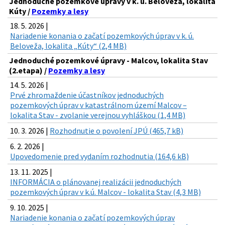
Jednoduché pozemkové úpravy v k. ú. Beloveža, lokalita
Kúty /
Pozemky a lesy
18. 5. 2026 |
Nariadenie konania o začatí pozemkových úprav v k. ú.
Beloveža, lokalita „Kúty“ (2,4 MB)
Jednoduché pozemkové úpravy - Malcov, lokalita Stav
(2.etapa) /
Pozemky a lesy
14. 5. 2026 |
Prvé zhromaždenie účastníkov jednoduchých
pozemkových úprav v katastrálnom území Malcov –
lokalita Stav - zvolanie verejnou vyhláškou (1,4 MB)
10. 3. 2026 |
Rozhodnutie o povolení JPÚ (465,7 kB)
6. 2. 2026 |
Upovedomenie pred vydaním rozhodnutia (164,6 kB)
13. 11. 2025 |
INFORMÁCIA o plánovanej realizácii jednoduchých
pozemkových úprav v k.ú. Malcov - lokalita Stav (4,3 MB)
9. 10. 2025 |
Nariadenie konania o začatí pozemkových úprav