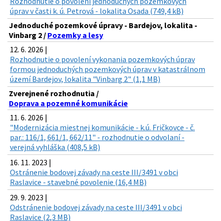
Rozhodnutie o povolení jednoduchých pozemkových
úprav v časti k. ú. Petrová - lokalita Osada (749,4 kB)
Jednoduché pozemkové úpravy - Bardejov, lokalita -
Vinbarg 2 /
Pozemky a lesy
12. 6. 2026 |
Rozhodnutie o povolení vykonania pozemkových úprav
formou jednoduchých pozemkových úprav v katastrálnom
území Bardejov, lokalita "Vinbarg 2" (1,1 MB)
Zverejnené rozhodnutia /
Doprava a pozemné komunikácie
11. 6. 2026 |
"Modernizácia miestnej komunikácie - k.ú. Fričkovce - č.
par.: 116/1, 661/1, 662/11" - rozhodnutie o odvolaní -
verejná vyhláška (408,5 kB)
16. 11. 2023 |
Ostránenie bodovej závady na ceste III/3491 v obci
Raslavice - stavebné povolenie (16,4 MB)
29. 9. 2023 |
Odstránenie bodovej závady na ceste III/3491 v obci
Raslavice (2,3 MB)