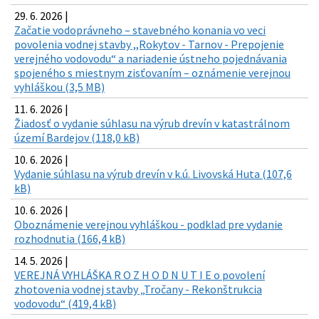
29. 6. 2026 |
Začatie vodoprávneho – stavebného konania vo veci
povolenia vodnej stavby ,,Rokytov - Tarnov - Prepojenie
verejného vodovodu“ a nariadenie ústneho pojednávania
spojeného s miestnym zisťovaním – oznámenie verejnou
vyhláškou (3,5 MB)
11. 6. 2026 |
Žiadosť o vydanie súhlasu na výrub drevín v katastrálnom
území Bardejov (118,0 kB)
10. 6. 2026 |
Vydanie súhlasu na výrub drevín v k.ú. Livovská Huta (107,6
kB)
10. 6. 2026 |
Oboznámenie verejnou vyhláškou - podklad pre vydanie
rozhodnutia (166,4 kB)
14. 5. 2026 |
VEREJNÁ VYHLÁŠKA R O Z H O D N U T I E o povolení
zhotovenia vodnej stavby „Tročany - Rekonštrukcia
vodovodu“ (419,4 kB)