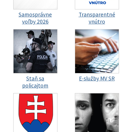
Samosprávne
Transparentné
voľby 2026
vnútro
Staň sa
E-služby MV SR
policajtom