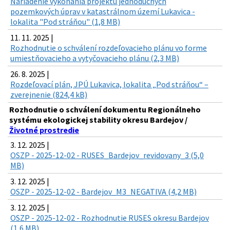
Nariadenie vykonania projektu jednoduchých
pozemkových úprav v katastrálnom území Lukavica -
lokalita "Pod stráňou" (1,8 MB)
11. 11. 2025 |
Rozhodnutie o schválení rozdeľovacieho plánu vo forme
umiestňovacieho a vytyčovacieho plánu (2,3 MB)
26. 8. 2025 |
Rozdeľovací plán, JPÚ Lukavica, lokalita „Pod stráňou“ –
zverejnenie (824,4 kB)
Rozhodnutie o schválení dokumentu Regionálneho
systému ekologickej stability okresu Bardejov /
Životné prostredie
3. 12. 2025 |
OSZP - 2025-12-02 - RUSES_Bardejov_revidovany_3 (5,0
MB)
3. 12. 2025 |
OSZP - 2025-12-02 - Bardejov_M3_NEGATIVA (4,2 MB)
3. 12. 2025 |
OSZP - 2025-12-02 - Rozhodnutie RUSES okresu Bardejov
(1,6 MB)