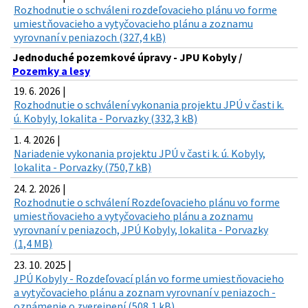
Rozhodnutie o schváleni rozdeľovacieho plánu vo forme
umiestňovacieho a vytyčovacieho plánu a zoznamu
vyrovnaní v peniazoch (327,4 kB)
Jednoduché pozemkové úpravy - JPU Kobyly /
Pozemky a lesy
19. 6. 2026 |
Rozhodnutie o schválení vykonania projektu JPÚ v časti k.
ú. Kobyly, lokalita - Porvazky (332,3 kB)
1. 4. 2026 |
Nariadenie vykonania projektu JPÚ v časti k. ú. Kobyly,
lokalita - Porvazky (750,7 kB)
24. 2. 2026 |
Rozhodnutie o schválení Rozdeľovacieho plánu vo forme
umiestňovacieho a vytyčovacieho plánu a zoznamu
vyrovnaní v peniazoch, JPÚ Kobyly, lokalita - Porvazky
(1,4 MB)
23. 10. 2025 |
JPÚ Kobyly - Rozdeľovací plán vo forme umiestňovacieho
a vytyčovacieho plánu a zoznam vyrovnaní v peniazoch -
oznámenie o zverejnení (508,1 kB)