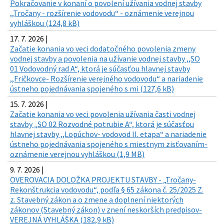
Pokračovanie v konaní o povolení užívania vodnej stavby
,,Tročany - rozšírenie vodovodu“ - oznámenie verejnou
vyhláškou (124,8 kB)
17. 7. 2026 |
Začatie konania vo veci dodatočného povolenia zmeny
vodnej stavby a povolenia na užívanie vodnej stavby ,,SO
01 Vodovodný rad A“, ktorá je súčasťou hlavnej stavby
,,Fričkovce- Rozšírenie verejného vodovodu“ a nariadenie
ústneho pojednávania spojeného s mi (127,6 kB)
15. 7. 2026 |
Začatie konania vo veci povolenia užívania časti vodnej
stavby „SO 02 Rozvodné potrubie A“, ktorá je súčasťou
hlavnej stavby ,,Lopúchov- vodovod II. etapa“ a nariadenie
ústneho pojednávania spojeného s miestnym zisťovaním-
oznámenie verejnou vyhláškou (1,9 MB)
9. 7. 2026 |
OVEROVACIA DOLOŽKA PROJEKTU STAVBY - „Tročany-
Rekonštrukcia vodovodu“, podľa § 65 zákona č. 25/2025 Z.
z. Stavebný zákon a o zmene a doplnení niektorých
zákonov (Stavebný zákon) v znení neskorších predpisov-
VEREJNÁ VYHLÁŠKA (182,9 kB)