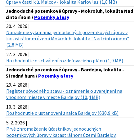
úprav v časti k.ú. Malcov - lokalita Karlov laz (1,8 MB)
Jednoduché pozemkové úpravy - Mokroluh, lokalita Nad
cintorínom /
Pozemky a lesy
30. 4. 2026 |
Nariadenie vykonania jednoduchých pozemkových úprav v
katastrálnom území Mokroluh, lokalita "Nad cintorínom"
(2,8 MB)
27. 3. 2026 |
Rozhodnutie o schválení rozdeľovacieho plánu (1,9 MB)
Jednoduché pozemkové úpravy - Bardejov, lokalita -
Stredná hura /
Pozemky a lesy
29. 4. 2026 |
Register pôvodného stavu - oznámenie o zverejnení na
vhodnom mieste v meste Bardejov (10,4 MB)
10. 3. 2026 |
Rozhodnutie o ustanovení znalca Bardejov (630,9 kB)
5. 2. 2026 |
Prvé zhromaždenie účastníkov jednoduchých
pozemkových úprav v katastrálnom území Bardejov,