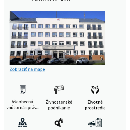
Zobraziť na mape
Všeobecná
Živnostenské
Životné
vnútorná správa
podnikanie
prostredie