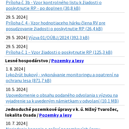
Príloha č. 3b - Vzor kontrolného listu k žiadosti o
poskytnutie RP - po doplnen (30,8 kB)
29. 5. 2024 |
Príloha č. 4 - Vzor hodnotiaceho hárku člena RV pre
posudzovanie žiadosti o poskytnutie RP (26,4 kB)
29. 5. 2024 |
Výzva 01/OÚBJ/2024 (392,3 kB)
29. 5. 2024 |
Príloha č. 1 – Vzor žiadosti o poskytnutie RP (125,3 kB)
Lesné hospodárstvo /
Pozemky a lesy
1. 8. 2024 |
Lykožrút bukový - vykonávanie monitoringu a opatrení na
ochranu lesa (871,7 kB)
10. 5. 2024 |
Upovedomenie o obsahu podaného odvolania s výzvou na
vyjadrenie sa k uvedeným námietkam v odvolaní (10,1 MB)
Jednoduché pozemkové úpravy v k. ú. Nižný Tvarožec,
lokalita Osada /
Pozemky a lesy
10. 7. 2024 |
Nariadenie konania o začarí pozemkových úprav