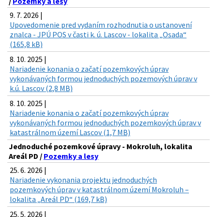
/
Pozemky a lesy
9. 7. 2026 |
Upovedomenie pred vydaním rozhodnutia o ustanovení
znalca - JPÚ POS v časti k. ú. Lascov - lokalita „Osada“
(165,8 kB)
8. 10. 2025 |
Nariadenie konania o začatí pozemkových úprav
vykonávaných formou jednoduchých pozemových úprav v
k.ú. Lascov (2,8 MB)
8. 10. 2025 |
Nariadenie konania o začatí pozemkových úprav
vykonávaných formou jednoduchých pozemkových úprav v
katastrálnom území Lascov (1,7 MB)
Jednoduché pozemkové úpravy - Mokroluh, lokalita
Areál PD /
Pozemky a lesy
25. 6. 2026 |
Nariadenie vykonania projektu jednoduchých
pozemkových úprav v katastrálnom území Mokroluh –
lokalita „Areál PD“ (169,7 kB)
25. 5. 2026 |