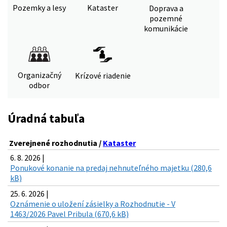
Pozemky a lesy
Kataster
Doprava a
pozemné
komunikácie
Organizačný
Krízové riadenie
odbor
Úradná tabuľa
Zverejnené rozhodnutia /
Kataster
6. 8. 2026 |
Ponukové konanie na predaj nehnuteľného majetku (280,6
kB)
25. 6. 2026 |
Oznámenie o uložení zásielky a Rozhodnutie - V
1463/2026 Pavel Pribula (670,6 kB)