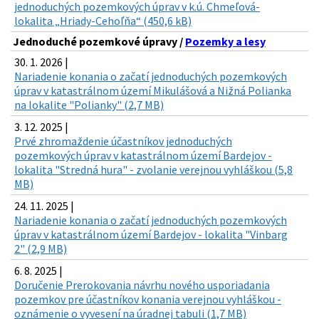
jednoduchých pozemkových úprav v k.ú. Chmeľová-
lokalita „Hriady-Cehoľňa“ (450,6 kB)
Jednoduché pozemkové úpravy /
Pozemky a lesy
30. 1. 2026 |
Nariadenie konania o začatí jednoduchých pozemkových
úprav v katastrálnom území Mikulášová a Nižná Polianka
na lokalite "Polianky" (2,7 MB)
3. 12. 2025 |
Prvé zhromaždenie účastníkov jednoduchých
pozemkových úprav v katastrálnom území Bardejov -
lokalita "Stredná hura" - zvolanie verejnou vyhláškou (5,8
MB)
24. 11. 2025 |
Nariadenie konania o začatí jednoduchých pozemkových
úprav v katastrálnom území Bardejov - lokalita "Vinbarg
2" (2,9 MB)
6. 8. 2025 |
Doručenie Prerokovania návrhu nového usporiadania
pozemkov pre účastníkov konania verejnou vyhláškou -
oznámenie o vyvesení na úradnej tabuli (1,7 MB)