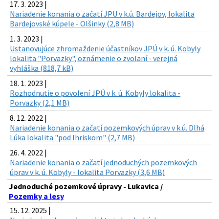
17. 3. 2023 |
Nariadenie konania o začatí JPU v k.ú. Bardejov, lokalita
Bardejovské kúpele - Olšinky (2,8 MB)
1. 3. 2023 |
Ustanovujúce zhromaždenie účastníkov JPÚ v k. ú. Kobyly
lokalita "Porvazky", oznámenie o zvolaní - verejná
vyhláška (818,7 kB)
18. 1. 2023 |
Rozhodnutie o povolení JPÚ v k. ú. Kobyly lokalita -
Porvazky (2,1 MB)
8. 12. 2022 |
Nariadenie konania o začatí pozemkových úprav v k.ú. Dlhá
Lúka lokalita "pod Ihriskom" (2,7 MB)
26. 4. 2022 |
Nariadenie konania o začatí jednoduchých pozemkových
úprav v k. ú. Kobyly - lokalita Porvazky (3,6 MB)
Jednoduché pozemkové úpravy - Lukavica /
Pozemky a lesy
15. 12. 2025 |