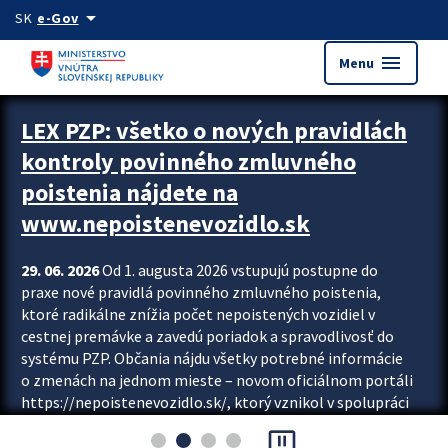
Preskocit na hlavný obsah
arrow_drop_down
SK
e-Gov
menu
Menu
Zastavit automatický posun upútavok
LEX PZP: všetko o nových pravidlách
kontroly povinného zmluvného
poistenia nájdete na
www.nepoistenevozidlo.sk
29. 06. 2026
Od 1. augusta 2026 vstupujú postupne do
praxe nové pravidlá povinného zmluvného poistenia,
ktoré radikálne znížia počet nepoistených vozidiel v
cestnej premávke a zavedú poriadok a spravodlivosť do
systému PZP. Občania nájdu všetky potrebné informácie
o zmenách na jednom mieste – novom oficiálnom portáli
https://nepoistenevozidlo.sk/, ktorý vznikol v spolupráci
Slovenskej kancelárie poisťovateľov (SKP), Slovenskej
pause_presentation
asociácie poisťovní (SLASPO) a Ministerstva vnútra SR.