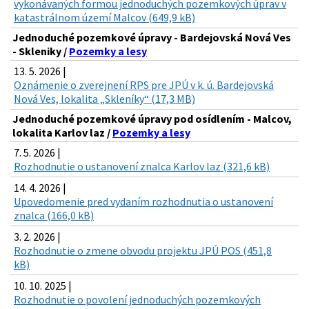
vykonávaných formou jednoduchých pozemkových úprav v
katastrálnom území Malcov (649,9 kB)
Jednoduché pozemkové úpravy - Bardejovská Nová Ves
- Skleniky /
Pozemky a lesy
13. 5. 2026 |
Oznámenie o zverejnení RPS pre JPÚ v k. ú. Bardejovská
Nová Ves, lokalita „Skleníky“ (17,3 MB)
Jednoduché pozemkové úpravy pod osídlením - Malcov,
lokalita Karlov laz /
Pozemky a lesy
7. 5. 2026 |
Rozhodnutie o ustanovení znalca Karlov laz (321,6 kB)
14. 4. 2026 |
Upovedomenie pred vydaním rozhodnutia o ustanovení
znalca (166,0 kB)
3. 2. 2026 |
Rozhodnutie o zmene obvodu projektu JPÚ POS (451,8
kB)
10. 10. 2025 |
Rozhodnutie o povolení jednoduchých pozemkových