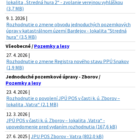
lokalita „Stredná hura 2“ - zvolanie verejnou vyhláškou
(3,7 MB)
9. 1. 2026 |
Rozhodnutie o zmene obvodu jednoduchých pozemkových
úprav v katastrálnom území Bardejov - lokalita "Stredná
hura" (3,5 MB)
Všeobecné /
Pozemky a lesy
27. 4. 2026 |
Rozhodnutie o zmene Registra nového stavu PPÚ Snakov
(1,9 MB)
Jednoduché pozemkové úpravy - Zborov /
Pozemky a lesy
23. 4. 2026 |
Rozhodnutie o povolení JPÚ POS v časti k. ú. Zborov –
lokalita „Vatra“ (2,1 MB)
12. 3. 2026 |
JPÚ POS v časti k. ú. Zborov – lokalita „Vatra“ -
upovedomenie pred vydaním rozhodnutia (167,6 kB)
27. 6. 2025 |
JPU POS Zborov - Vatra (802,0 kB)