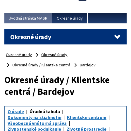
Novinky predstavili na...
Viac
Úvodná stránka MV SR
Okresné úrady
Okresné úrady
Okresné úrady
Okresné úrady
Okresné úrady / Klientske centrá
Bardejov
Okresné úrady / Klientske
centrá / Bardejov
O úrade
Úradná tabuľa
Dokumenty na stiahnutie
Klientske centrum
Všeobecná vnútorná správa
Živnostenské podnikanie
Životné prostredie