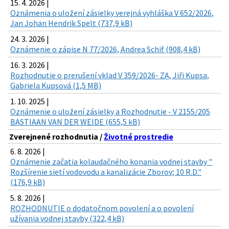
15. 4. 2026 |
Oznámenia o uložení zásielky verejná vyhláška V 652/2026,
Jan Johan Hendrik Spelt (737,9 kB)
24. 3. 2026 |
Oznámenie o zápise N 77/2026, Andrea Schif (908,4 kB)
16. 3. 2026 |
Rozhodnutie o prerušení vklad V 359/2026- ZA, Jiři Kupsa,
Gabriela Kupsová (1,5 MB)
1. 10. 2025 |
Oznámenie o uložení zásielky a Rozhodnutie - V 2155/205
BASTIAAN VAN DER WEIDE (655,5 kB)
Zverejnené rozhodnutia /
Životné prostredie
6. 8. 2026 |
Oznámenie začatia kolaudačného konania vodnej stavby "
Rozšírenie sietí vodovodu a kanalizácie Zborov; 10 R.D."
(176,9 kB)
5. 8. 2026 |
ROZHODNUTIE o dodatočnom povolení a o povolení
užívania vodnej stavby (322,4 kB)