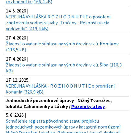
rozhodnutia (166,4 kB)
14. 5. 2026 |
VEREJNÁ VYHLÁŠKA R O Z H O D N U T I E o povolení
zhotovenia vodnej stavby „Tročany - Rekonštrukcia
vodovodu“ (419,4 kB)
27. 4. 2026 |
Žiadosť o vydanie súhlasu na výrub drevín v k ú. Komárov
(116,5 kB)
27. 4. 2026 |
Žiadosť o vydanie súhlasu na výrub drevín v k.ú. Šiba (116,3
kB)
17. 12. 2025 |
VEREJNÁ VYHLÁŠKA - R O Z H O D N U T I E o prerušení
konania (326,9 kB)
Jednoduché pozemkové úpravy - Nižný Tvarožec,
lokalita Záhumienky a Láziky /
Pozemky a lesy
5. 8. 2026 |
Schválenie registra pôvodného stavu projektu
jednoduchých pozemkových úprav v katastrálnom území
Nižný Tvarožec, lokalita „Záhumienky a Láziky“, dodatok