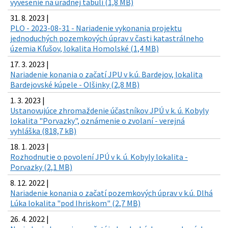
vyvesenie na úradnej tabuli (1,8 MB)
31. 8. 2023 |
PLO - 2023-08-31 - Nariadenie vykonania projektu
jednoduchých pozemkových úprav v časti katastrálneho
územia Kľušov, lokalita Homolské (1,4 MB)
17. 3. 2023 |
Nariadenie konania o začatí JPU v k.ú. Bardejov, lokalita
Bardejovské kúpele - Olšinky (2,8 MB)
1. 3. 2023 |
Ustanovujúce zhromaždenie účastníkov JPÚ v k. ú. Kobyly
lokalita "Porvazky", oznámenie o zvolaní - verejná
vyhláška (818,7 kB)
18. 1. 2023 |
Rozhodnutie o povolení JPÚ v k. ú. Kobyly lokalita -
Porvazky (2,1 MB)
8. 12. 2022 |
Nariadenie konania o začatí pozemkových úprav v k.ú. Dlhá
Lúka lokalita "pod Ihriskom" (2,7 MB)
26. 4. 2022 |