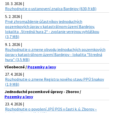
10. 3. 2026 |
Rozhodnutie o ustanovení znalca Bardejov (630,9 kB)
5. 2. 2026 |
Prvé zhromaždenie účastníkov jednoduchých
pozemkových úprav v katastrálnom území Bardejov,
lokalita „Stredná hura 2“ - zvolanie verejnou vyhláškou
(3,7 MB)
9. 1. 2026 |
Rozhodnutie o zmene obvodu jednoduchých pozemkových
úprav v katastrálnom území Bardejov - lokalita "Stredná
hura" (3,5 MB)
Všeobecné /
Pozemky a lesy
27. 4. 2026 |
Rozhodnutie o zmene Registra nového stavu PPÚ Snakov
(1,9 MB)
Jednoduché pozemkové úpravy - Zborov /
Pozemky a lesy
23. 4. 2026 |
Rozhodnutie o povolení JPÚ POS v časti k. ú. Zborov –