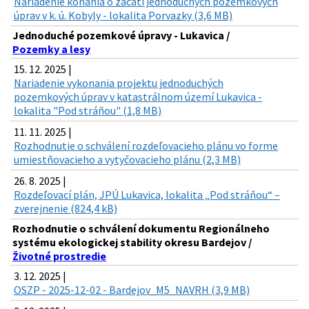
Nariadenie konania o začatí jednoduchých pozemkových
úprav v k. ú. Kobyly - lokalita Porvazky (3,6 MB)
Jednoduché pozemkové úpravy - Lukavica /
Pozemky a lesy
15. 12. 2025 |
Nariadenie vykonania projektu jednoduchých
pozemkových úprav v katastrálnom území Lukavica -
lokalita "Pod stráňou" (1,8 MB)
11. 11. 2025 |
Rozhodnutie o schválení rozdeľovacieho plánu vo forme
umiestňovacieho a vytyčovacieho plánu (2,3 MB)
26. 8. 2025 |
Rozdeľovací plán, JPÚ Lukavica, lokalita „Pod stráňou“ –
zverejnenie (824,4 kB)
Rozhodnutie o schválení dokumentu Regionálneho
systému ekologickej stability okresu Bardejov /
Životné prostredie
3. 12. 2025 |
OSZP - 2025-12-02 - Bardejov_M5_NAVRH (3,9 MB)