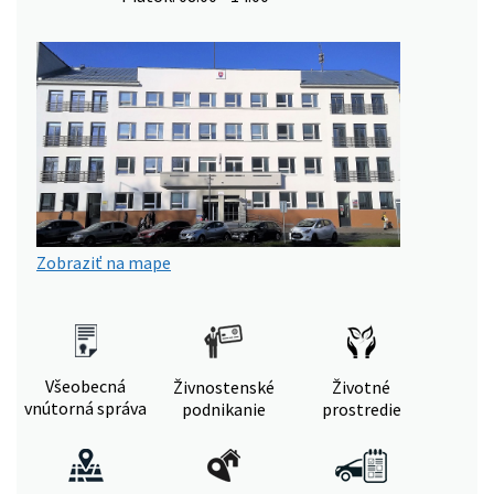
Zobraziť na mape
Všeobecná
Živnostenské
Životné
vnútorná správa
podnikanie
prostredie