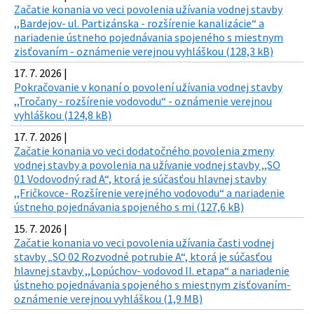
Začatie konania vo veci povolenia užívania vodnej stavby
,,Bardejov- ul. Partizánska - rozšírenie kanalizácie“ a
nariadenie ústneho pojednávania spojeného s miestnym
zisťovaním - oznámenie verejnou vyhláškou (128,3 kB)
17. 7. 2026 |
Pokračovanie v konaní o povolení užívania vodnej stavby
,,Tročany - rozšírenie vodovodu“ - oznámenie verejnou
vyhláškou (124,8 kB)
17. 7. 2026 |
Začatie konania vo veci dodatočného povolenia zmeny
vodnej stavby a povolenia na užívanie vodnej stavby ,,SO
01 Vodovodný rad A“, ktorá je súčasťou hlavnej stavby
,,Fričkovce- Rozšírenie verejného vodovodu“ a nariadenie
ústneho pojednávania spojeného s mi (127,6 kB)
15. 7. 2026 |
Začatie konania vo veci povolenia užívania časti vodnej
stavby „SO 02 Rozvodné potrubie A“, ktorá je súčasťou
hlavnej stavby ,,Lopúchov- vodovod II. etapa“ a nariadenie
ústneho pojednávania spojeného s miestnym zisťovaním-
oznámenie verejnou vyhláškou (1,9 MB)