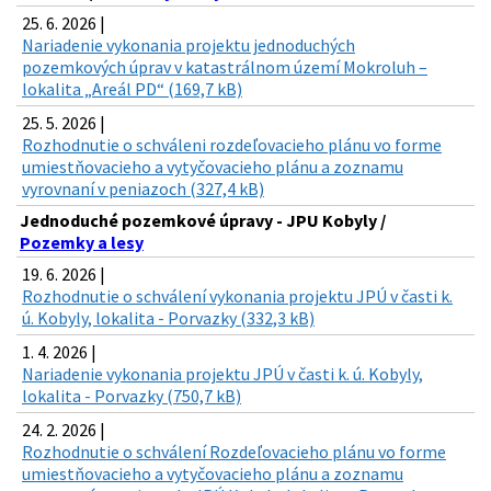
25. 6. 2026 |
Nariadenie vykonania projektu jednoduchých
pozemkových úprav v katastrálnom území Mokroluh –
lokalita „Areál PD“ (169,7 kB)
25. 5. 2026 |
Rozhodnutie o schváleni rozdeľovacieho plánu vo forme
umiestňovacieho a vytyčovacieho plánu a zoznamu
vyrovnaní v peniazoch (327,4 kB)
Jednoduché pozemkové úpravy - JPU Kobyly /
Pozemky a lesy
19. 6. 2026 |
Rozhodnutie o schválení vykonania projektu JPÚ v časti k.
ú. Kobyly, lokalita - Porvazky (332,3 kB)
1. 4. 2026 |
Nariadenie vykonania projektu JPÚ v časti k. ú. Kobyly,
lokalita - Porvazky (750,7 kB)
24. 2. 2026 |
Rozhodnutie o schválení Rozdeľovacieho plánu vo forme
umiestňovacieho a vytyčovacieho plánu a zoznamu