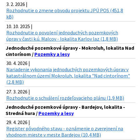
3. 2. 2026 |
Rozhodnutie o zmene obvodu projektu JPÚ POS (451,8
kB)
10. 10. 2025 |
Rozhodnutie o povolení jednoduchých pozemkových
úprav v časti k.ú. Malcov - lokalita Karlov laz (1,8 MB)
Jednoduché pozemkové úpravy - Mokroluh, lokalita Nad
cintorínom /
Pozemky a lesy
30. 4. 2026 |
Nariadenie vykonania jednoduchých pozemkových úprav v
katastrálnom území Mokroluh, lokalita "Nad cintorínom"
(2,8 MB)
27. 3. 2026 |
Rozhodnutie o schválení rozdeľovacieho plánu (1,9 MB)
Jednoduché pozemkové úpravy - Bardejov, lokalita -
Stredná hura /
Pozemky a lesy
29. 4. 2026 |
Register pôvodného stavu - oznámenie o zverejnení na
vhodnom mieste v meste Bardejov (10,4 MB)