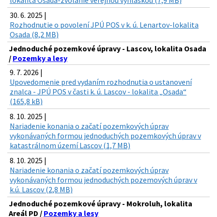
30. 6. 2025 |
Rozhodnutie o povolení JPÚ POS v k. ú. Lenartov-lokalita
Osada (8,2 MB)
Jednoduché pozemkové úpravy - Lascov, lokalita Osada
/
Pozemky a lesy
9. 7. 2026 |
Upovedomenie pred vydaním rozhodnutia o ustanovení
znalca - JPÚ POS v časti k. ú. Lascov - lokalita „Osada“
(165,8 kB)
8. 10. 2025 |
Nariadenie konania o začatí pozemkových úprav
vykonávaných formou jednoduchých pozemkových úprav v
katastrálnom území Lascov (1,7 MB)
8. 10. 2025 |
Nariadenie konania o začatí pozemkových úprav
vykonávaných formou jednoduchých pozemových úprav v
k.ú. Lascov (2,8 MB)
Jednoduché pozemkové úpravy - Mokroluh, lokalita
Areál PD /
Pozemky a lesy