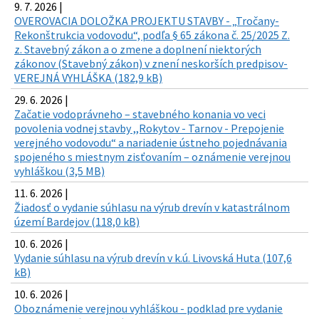
9. 7. 2026 |
OVEROVACIA DOLOŽKA PROJEKTU STAVBY - „Tročany-
Rekonštrukcia vodovodu“, podľa § 65 zákona č. 25/2025 Z.
z. Stavebný zákon a o zmene a doplnení niektorých
zákonov (Stavebný zákon) v znení neskorších predpisov-
VEREJNÁ VYHLÁŠKA (182,9 kB)
29. 6. 2026 |
Začatie vodoprávneho – stavebného konania vo veci
povolenia vodnej stavby ,,Rokytov - Tarnov - Prepojenie
verejného vodovodu“ a nariadenie ústneho pojednávania
spojeného s miestnym zisťovaním – oznámenie verejnou
vyhláškou (3,5 MB)
11. 6. 2026 |
Žiadosť o vydanie súhlasu na výrub drevín v katastrálnom
území Bardejov (118,0 kB)
10. 6. 2026 |
Vydanie súhlasu na výrub drevín v k.ú. Livovská Huta (107,6
kB)
10. 6. 2026 |
Oboznámenie verejnou vyhláškou - podklad pre vydanie