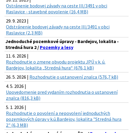
Ostránenie bodovej závady na ceste III/3491 v obci
Raslavice - stavebné povolenie (16,4 MB)
29. 9. 2023 |
Odstránenie bodovej závady na ceste III/3491 v obci
Raslavice (2,3 MB)
Jednoduché pozemkové úpravy - Bardejov, lokalita -
Stredná hura 2 /
Pozemky a lesy
11. 6. 2026 |
Rozhodnutie o zmene obvodu projektu JPÚ v k. ú.
Bardejov, lokalita „Stredná hura“ (676,1 kB)
26. 5. 2026 |
Rozhodnutie o ustanovení znalca (576,7 kB)
4. 5. 2026 |
Upovedomenie pred vydaním rozhodnutia o ustanovení
znalca (816,3 kB)
5. 1. 2026 |
Rozhodnutie o povolení a nepovolení jednoduchých
pozemkových úprav v k.ú.Bardejov, lokalita "Stredná hura
2" (6,3 MB)