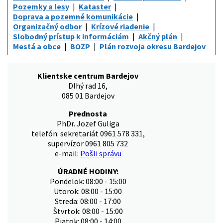
Pozemky a lesy
Kataster
Doprava a pozemné komunikácie
Organizačný odbor
Krízové riadenie
Slobodný prístup k informáciám
Akčný plán
Mestá a obce
BOZP
Plán rozvoja okresu Bardejov
Klientske centrum Bardejov
Dlhý rad 16,
085 01 Bardejov
Prednosta
PhDr. Jozef Guliga
telefón: sekretariát 0961 578 331,
supervízor 0961 805 732
e-mail:
Pošli správu
ÚRADNÉ HODINY:
Pondelok: 08:00 - 15:00
Utorok: 08:00 - 15:00
Streda: 08:00 - 17:00
Štvrtok: 08:00 - 15:00
Piatok: 08:00 - 14:00