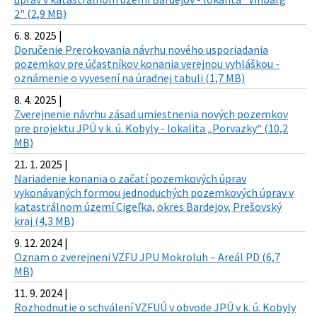
2" (2,9 MB)
6. 8. 2025 |
Doručenie Prerokovania návrhu nového usporiadania
pozemkov pre účastníkov konania verejnou vyhláškou -
oznámenie o vyvesení na úradnej tabuli (1,7 MB)
8. 4. 2025 |
Zverejnenie návrhu zásad umiestnenia nových pozemkov
pre projektu JPÚ v k. ú. Kobyly - lokalita „Porvazky“ (10,2
MB)
21. 1. 2025 |
Nariadenie konania o začatí pozemkových úprav
vykonávaných formou jednoduchých pozemkových úprav v
katastrálnom území Cigeľka, okres Bardejov, Prešovský
kraj (4,3 MB)
9. 12. 2024 |
Oznam o zverejneni VZFU JPU Mokroluh – Areál PD (6,7
MB)
11. 9. 2024 |
Rozhodnutie o schválení VZFUÚ v obvode JPÚ v k. ú. Kobyly