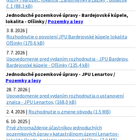
č. 1 (88,3 kB)
Jednoduché pozemkové úpravy - Bardejovské kúpele,
lokalita - Oľšinky /
Pozemky a lesy
3. 8. 2026 |
Rozhodnutie o povolení JPU Bardejovské kúpele lokalita
Oľšinky (170,6 kB)
7. 7. 2026 |
Upovedomenie pred vydaním rozhodnutia - JPU Bardejov,
Bardejovské kúpele - Oľšinky (135,4 kB)
Jednoduché pozemkové úpravy - JPU Lenartov /
Pozemky a lesy
28. 7. 2026 |
Upovedomenie pred vydaním rozhodnutia o ustanovení
znalca - JPU Lenartov, (168,0 kB)
2. 4. 2026 |
Rozhodnutie o zmene obvodu (1,5 MB)
6. 10. 2025 |
Prvé zhromaždenie účastníkov jednoduchých
pozemkových úprav v katastrálnom území Lenartov-
lokalita Osada-zvolanie verejnou vyhláškou (7,9 MB)