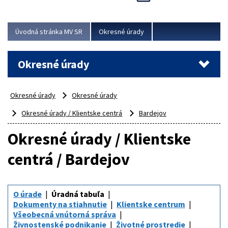
Novinky predstavili na...
Viac
Úvodná stránka MV SR
Okresné úrady
Okresné úrady
Okresné úrady
Okresné úrady
Okresné úrady / Klientske centrá
Bardejov
Okresné úrady / Klientske
centrá / Bardejov
O úrade
Úradná tabuľa
Dokumenty na stiahnutie
Klientske centrum
Všeobecná vnútorná správa
Živnostenské podnikanie
Životné prostredie