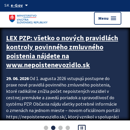
Preskocit na hlavný obsah
arrow_drop_down
SK
e-Gov
menu
Menu
Zastavit automatický posun upútavok
LEX PZP: všetko o nových pravidlách
kontroly povinného zmluvného
poistenia nájdete na
www.nepoistenevozidlo.sk
29. 06. 2026
Od 1. augusta 2026 vstupujú postupne do
praxe nové pravidlá povinného zmluvného poistenia,
ktoré radikálne znížia počet nepoistených vozidiel v
cestnej premávke a zavedú poriadok a spravodlivosť do
systému PZP. Občania nájdu všetky potrebné informácie
o zmenách na jednom mieste – novom oficiálnom portáli
https://nepoistenevozidlo.sk/, ktorý vznikol v spolupráci
Slovenskej kancelárie poisťovateľov (SKP), Slovenskej
pause_presentation
asociácie poisťovní (SLASPO) a Ministerstva vnútra SR.