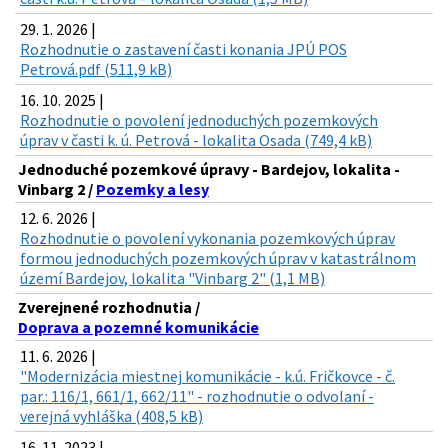
29. 1. 2026 |
Rozhodnutie o zastavení časti konania JPÚ POS
Petrová.pdf (511,9 kB)
16. 10. 2025 |
Rozhodnutie o povolení jednoduchých pozemkových
úprav v časti k. ú. Petrová - lokalita Osada (749,4 kB)
Jednoduché pozemkové úpravy - Bardejov, lokalita -
Vinbarg 2 /
Pozemky a lesy
12. 6. 2026 |
Rozhodnutie o povolení vykonania pozemkových úprav
formou jednoduchých pozemkových úprav v katastrálnom
území Bardejov, lokalita "Vinbarg 2" (1,1 MB)
Zverejnené rozhodnutia /
Doprava a pozemné komunikácie
11. 6. 2026 |
"Modernizácia miestnej komunikácie - k.ú. Fričkovce - č.
par.: 116/1, 661/1, 662/11" - rozhodnutie o odvolaní -
verejná vyhláška (408,5 kB)
16. 11. 2023 |