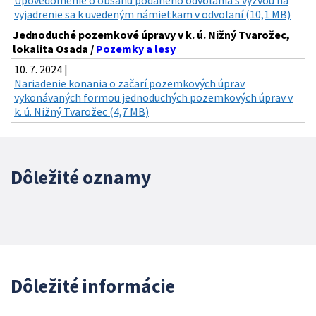
vyjadrenie sa k uvedeným námietkam v odvolaní (10,1 MB)
Jednoduché pozemkové úpravy v k. ú. Nižný Tvarožec,
lokalita Osada /
Pozemky a lesy
10. 7. 2024 |
Nariadenie konania o začarí pozemkových úprav
vykonávaných formou jednoduchých pozemkových úprav v
k. ú. Nižný Tvarožec (4,7 MB)
Dôležité oznamy
Dôležité informácie