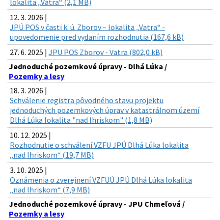
lokalita „Vatra“ (2,1 MB)
12. 3. 2026 |
JPÚ POS v časti k. ú. Zborov – lokalita „Vatra“ -
upovedomenie pred vydaním rozhodnutia (167,6 kB)
27. 6. 2025 |
JPU POS Zborov - Vatra (802,0 kB)
Jednoduché pozemkové úpravy - Dlhá Lúka /
Pozemky a lesy
18. 3. 2026 |
Schválenie registra pôvodného stavu projektu
jednoduchých pozemkových úprav v katastrálnom území
Dlhá Lúka lokalita "nad Ihriskom" (1,8 MB)
10. 12. 2025 |
Rozhodnutie o schválení VZFU JPÚ Dlhá Lúka lokalita
„nad Ihriskom“ (19,7 MB)
3. 10. 2025 |
Oznámenia o zverejnení VZFUÚ JPÚ Dlhá Lúka lokalita
„nad Ihriskom“ (7,9 MB)
Jednoduché pozemkové úpravy - JPU Chmeľová /
Pozemky a lesy