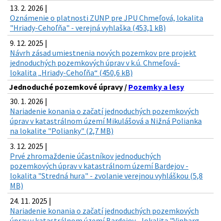
13. 2. 2026 |
Oznámenie o platnosti ZUNP pre JPU Chmeľová, lokalita
"Hriady-Cehoľňa" - verejná vyhlaška (453,1 kB)
9. 12. 2025 |
Návrh zásad umiestnenia nových pozemkov pre projekt
jednoduchých pozemkových úprav v k.ú. Chmeľová-
lokalita „Hriady-Cehoľňa“ (450,6 kB)
Jednoduché pozemkové úpravy /
Pozemky a lesy
30. 1. 2026 |
Nariadenie konania o začatí jednoduchých pozemkových
úprav v katastrálnom území Mikulášová a Nižná Polianka
na lokalite "Polianky" (2,7 MB)
3. 12. 2025 |
Prvé zhromaždenie účastníkov jednoduchých
pozemkových úprav v katastrálnom území Bardejov -
lokalita "Stredná hura" - zvolanie verejnou vyhláškou (5,8
MB)
24. 11. 2025 |
Nariadenie konania o začatí jednoduchých pozemkových
úprav v katastrálnom území Bardejov - lokalita "Vinbarg