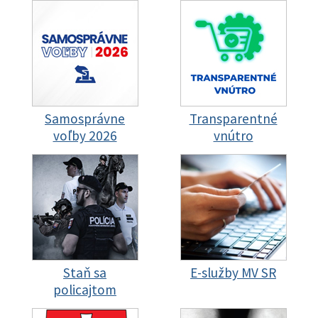
Samosprávne
Transparentné
voľby 2026
vnútro
Staň sa
E-služby MV SR
policajtom