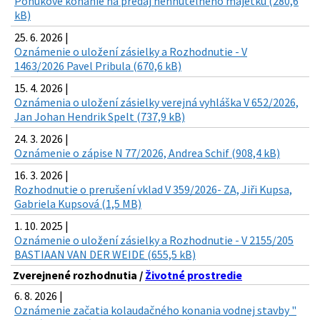
Ponukové konanie na predaj nehnuteľného majetku (280,6
kB)
25. 6. 2026 |
Oznámenie o uložení zásielky a Rozhodnutie - V
1463/2026 Pavel Pribula (670,6 kB)
15. 4. 2026 |
Oznámenia o uložení zásielky verejná vyhláška V 652/2026,
Jan Johan Hendrik Spelt (737,9 kB)
24. 3. 2026 |
Oznámenie o zápise N 77/2026, Andrea Schif (908,4 kB)
16. 3. 2026 |
Rozhodnutie o prerušení vklad V 359/2026- ZA, Jiři Kupsa,
Gabriela Kupsová (1,5 MB)
1. 10. 2025 |
Oznámenie o uložení zásielky a Rozhodnutie - V 2155/205
BASTIAAN VAN DER WEIDE (655,5 kB)
Zverejnené rozhodnutia /
Životné prostredie
6. 8. 2026 |
Oznámenie začatia kolaudačného konania vodnej stavby "