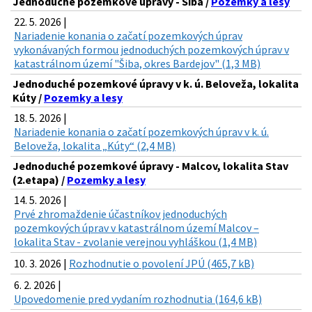
Jednoduché pozemkové úpravy - Šiba /
Pozemky a lesy
22. 5. 2026 |
Nariadenie konania o začatí pozemkových úprav
vykonávaných formou jednoduchých pozemkových úprav v
katastrálnom území "Šiba, okres Bardejov" (1,3 MB)
Jednoduché pozemkové úpravy v k. ú. Beloveža, lokalita
Kúty /
Pozemky a lesy
18. 5. 2026 |
Nariadenie konania o začatí pozemkových úprav v k. ú.
Beloveža, lokalita „Kúty“ (2,4 MB)
Jednoduché pozemkové úpravy - Malcov, lokalita Stav
(2.etapa) /
Pozemky a lesy
14. 5. 2026 |
Prvé zhromaždenie účastníkov jednoduchých
pozemkových úprav v katastrálnom území Malcov –
lokalita Stav - zvolanie verejnou vyhláškou (1,4 MB)
10. 3. 2026 |
Rozhodnutie o povolení JPÚ (465,7 kB)
6. 2. 2026 |
Upovedomenie pred vydaním rozhodnutia (164,6 kB)