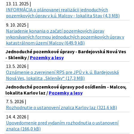
13. 11. 2025 |
INFORMÁCIA o plánovanej realizácii jednoduchých
pozemkových úprav v k.ú. Malcov - lokalita Stav (4,3 MB)
9. 10. 2025 |
Nariadenie konania o začatí pozemkových úprav
vykonávaných formou jednoduchých pozemkových úprav v
katastrálnom území Malcov (649,9 kB)
Jednoduché pozemkové úpravy - Bardejovská Nová Ves
- Skleniky /
Pozemky a lesy
13. 5. 2026 |
Oznámenie o zverejnení RPS pre JPÚ v k. ú. Bardejovská
Nová Ves, lokalita „Skleníky“ (17,3 MB)
Jednoduché pozemkové úpravy pod osídlením - Malcov,
lokalita Karlov laz /
Pozemky a lesy
7. 5. 2026 |
Rozhodnutie o ustanovení znalca Karlov laz (321,6 kB)
14. 4. 2026 |
Upovedomenie pred vydaním rozhodnutia o ustanovení
znalca (166,0 kB)