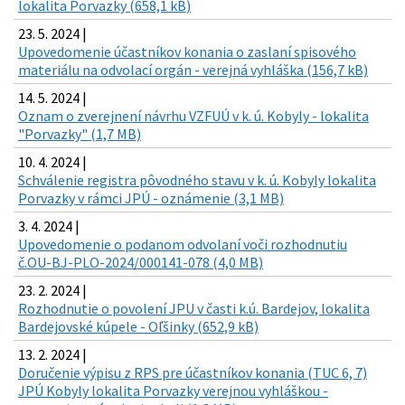
lokalita Porvazky (658,1 kB)
23. 5. 2024 |
Upovedomenie účastníkov konania o zaslaní spisového
materiálu na odvolací orgán - verejná vyhláška (156,7 kB)
14. 5. 2024 |
Oznam o zverejnení návrhu VZFUÚ v k. ú. Kobyly - lokalita
"Porvazky" (1,7 MB)
10. 4. 2024 |
Schválenie registra pôvodného stavu v k. ú. Kobyly lokalita
Porvazky v rámci JPÚ - oznámenie (3,1 MB)
3. 4. 2024 |
Upovedomenie o podanom odvolaní voči rozhodnutiu
č.OU-BJ-PLO-2024/000141-078 (4,0 MB)
23. 2. 2024 |
Rozhodnutie o povolení JPU v časti k.ú. Bardejov, lokalita
Bardejovské kúpele - Oľšinky (652,9 kB)
13. 2. 2024 |
Doručenie výpisu z RPS pre účastníkov konania (TUC 6, 7)
JPÚ Kobyly lokalita Porvazky verejnou vyhláškou -