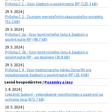
Príloha č. 1 – Vzor žiadosti o poskytnutie RP (125,3 kB)
29. 5. 2024 |
Príloha č. 2 - Zoznam merateľných ukazovateľov projektu
(51,2 kB)
29. 5. 2024 |
Príloha č. 3a - Vzor kontrolného listu k žiadosti o
poskytnutie RP (49,7 kB)
29. 5. 2024 |
Príloha č. 3b - Vzor kontrolného listu k žiadosti o
poskytnutie RP - po doplnen (30,8 kB)
29. 5. 2024 |
Príloha č. 4 - Vzor hodnotiaceho hárku člena RV pre
posudzovanie žiadosti o poskytnutie RP (26,4 kB)
Lesné hospodárstvo /
Pozemky a lesy
1. 8. 2024 |
Lykožrút bukový - vykonávanie monitoringu a opatrení na
ochranu lesa (871,7 kB)
10. 5. 2024 |
Upovedomenie o obsahu podaného odvolania s výzvou na