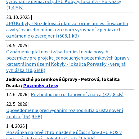
vyrovnaní v peniazoch, JPÚ Kobyly, lokalita - Porvazky
(1,4 MB)
23. 10. 2025 |
JPÚ Kobyly - Rozdeľovací plán vo forme umiestňovacieho
a vytyčovacieho plánu a zoznam vyrovnaní v peniazoch -
oznámenie o zverejnení (508,1 kB)
28. 5. 2025 |
Oznámenie platnosti zásad umiestnenia nových
pozemkov pre projekt jednoduchých pozemkových úprav v
katastrálnom území Kobyly - lokalita Porvazky - verejná
vyhláška (10,6 MB)
Jednoduché pozemkové úpravy - Petrová, lokalita
Osada /
Pozemky a lesy
17. 6. 2026 |
Rozhodnutie o ustanovení znalca (322,8 kB)
22. 5. 2026 |
Upovedomenie pred vydaním rozhodnutia o ustanovení
znalca (164,9 kB)
1. 4. 2026 |
Pozvánka na prvé zhromaždenie účastníkov JPÚ POS v
časti k.ú. Petrová – lokalita Osada (1,5 MB)