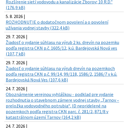
Rozšírenie sietí vodovodu a kanalizácie Zborov; 10 R.D."
(176,9 kB)
5. 8. 2026 |
ROZHODNUTIE o dodatočnom povolení a o povolení
užívania vodnej stavby (322,4 kB)
29. 7. 2026 |
Žiadosť o vydanie súhlasu na výrub 2 ks. drevín na pozemku
podľa registra CKN p.č. 1605/12, k.ú. Bardejovská Nová ves
(107,7 kB)
29. 7. 2026 |
Žiadosť o vydanie súhlasu na výrub drevín na pozemkoch
podľa registra CKN p.č. 99/14, 99/118, 1586/2, 1586/7 v k.ú.
Bardejovská Nová Ves (107,6 kB)
24. 7. 2026 |
Oboznámenie verejnou vyhláškou - podklad pre vydanie
rozhodnutia o stavebnom zámere vodnej stavby ,,Tarnov –
preložka vodovodného potrubia“, ID nepridelené na
pozemkoch podľa registra CKN parc. č. 281/2, 871/8 v
katastrálnom území Tarnov (164,2 kB)
24. 7. 2026 |