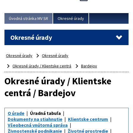
Novinky predstavili na...
Viac
Úvodná stránka MV SR
Okresné úrady
Okresné úrady
Okresné úrady
Okresné úrady
Okresné úrady / Klientske centrá
Bardejov
Okresné úrady / Klientske
centrá / Bardejov
O úrade
Úradná tabuľa
Dokumenty na stiahnutie
Klientske centrum
Všeobecná vnútorná správa
Živnostenské podnikanie
Životné prostredie