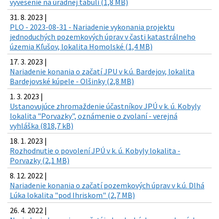
vyvesenie na úradnej tabuli (1,8 MB)
31. 8. 2023 |
PLO - 2023-08-31 - Nariadenie vykonania projektu
jednoduchých pozemkových úprav v časti katastrálneho
územia Kľušov, lokalita Homolské (1,4 MB)
17. 3. 2023 |
Nariadenie konania o začatí JPU v k.ú. Bardejov, lokalita
Bardejovské kúpele - Olšinky (2,8 MB)
1. 3. 2023 |
Ustanovujúce zhromaždenie účastníkov JPÚ v k. ú. Kobyly
lokalita "Porvazky", oznámenie o zvolaní - verejná
vyhláška (818,7 kB)
18. 1. 2023 |
Rozhodnutie o povolení JPÚ v k. ú. Kobyly lokalita -
Porvazky (2,1 MB)
8. 12. 2022 |
Nariadenie konania o začatí pozemkových úprav v k.ú. Dlhá
Lúka lokalita "pod Ihriskom" (2,7 MB)
26. 4. 2022 |