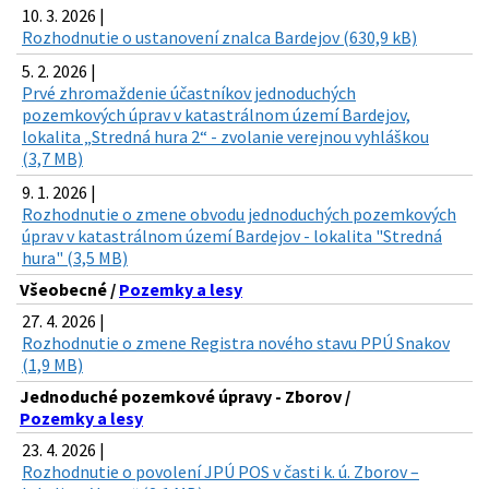
10. 3. 2026 |
Rozhodnutie o ustanovení znalca Bardejov (630,9 kB)
5. 2. 2026 |
Prvé zhromaždenie účastníkov jednoduchých
pozemkových úprav v katastrálnom území Bardejov,
lokalita „Stredná hura 2“ - zvolanie verejnou vyhláškou
(3,7 MB)
9. 1. 2026 |
Rozhodnutie o zmene obvodu jednoduchých pozemkových
úprav v katastrálnom území Bardejov - lokalita "Stredná
hura" (3,5 MB)
Všeobecné /
Pozemky a lesy
27. 4. 2026 |
Rozhodnutie o zmene Registra nového stavu PPÚ Snakov
(1,9 MB)
Jednoduché pozemkové úpravy - Zborov /
Pozemky a lesy
23. 4. 2026 |
Rozhodnutie o povolení JPÚ POS v časti k. ú. Zborov –