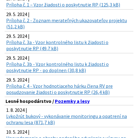
Príloha č. 1 – Vzor žiadosti o poskytnutie RP (125,3 kB)
29. 5. 2024 |
Príloha č. 2 - Zoznam merateľných ukazovateľov projektu
(51,2 kB)
29. 5. 2024 |
Príloha č. 3a - Vzor kontrolného listu k žiadosti o
poskytnutie RP (49,7 kB)
29. 5. 2024 |
Príloha č. 3b - Vzor kontrolného listu k žiadosti o
poskytnutie RP - po doplnen (30,8 kB)
29. 5. 2024 |
Príloha č. 4 - Vzor hodnotiaceho hárku člena RV pre
posudzovanie žiadosti o poskytnutie RP (26,4 kB)
Lesné hospodárstvo /
Pozemky a lesy
1. 8. 2024 |
Lykožrút bukový - vykonávanie monitoringu a opatrení na
ochranu lesa (871,7 kB)
10. 5. 2024 |
Upovedomenie o obsahu podaného odvolania s výzvou na