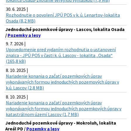
30. 6. 2025 |
Rozhodnutie o povolení JPÚ POS v k. ú. Lenartov-lokalita
Osada (8,2 MB)
Jednoduché pozemkové úpravy - Lascov, lokalita Osada
/
Pozemky a lesy
9. 7. 2026 |
Upovedomenie pred vydaním rozhodnutia o ustanovení
znalca - JPÚ POS v časti k. ú. Lascov - lokalita „Osada“
(165,8 kB)
8. 10. 2025 |
Nariadenie konania o začatí pozemkových úprav
vykonávaných formou jednoduchých pozemových úprav v
k.ú. Lascov (2,8 MB)
8. 10. 2025 |
Nariadenie konania o začatí pozemkových úprav
vykonávaných formou jednoduchých pozemkových úprav v
katastrálnom území Lascov (1,7 MB)
Jednoduché pozemkové úpravy - Mokroluh, lokalita
Areál PD /
Pozemky a lesy