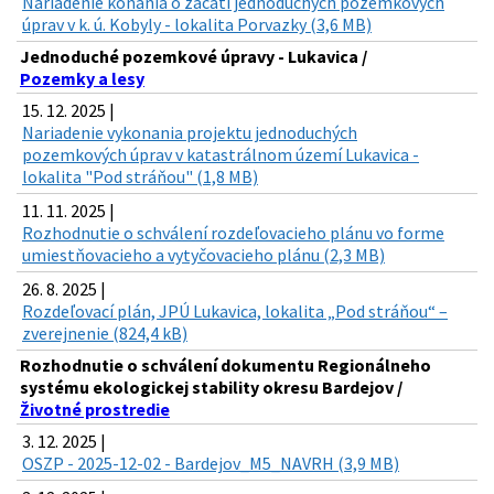
Nariadenie konania o začatí jednoduchých pozemkových
úprav v k. ú. Kobyly - lokalita Porvazky (3,6 MB)
Jednoduché pozemkové úpravy - Lukavica /
Pozemky a lesy
15. 12. 2025 |
Nariadenie vykonania projektu jednoduchých
pozemkových úprav v katastrálnom území Lukavica -
lokalita "Pod stráňou" (1,8 MB)
11. 11. 2025 |
Rozhodnutie o schválení rozdeľovacieho plánu vo forme
umiestňovacieho a vytyčovacieho plánu (2,3 MB)
26. 8. 2025 |
Rozdeľovací plán, JPÚ Lukavica, lokalita „Pod stráňou“ –
zverejnenie (824,4 kB)
Rozhodnutie o schválení dokumentu Regionálneho
systému ekologickej stability okresu Bardejov /
Životné prostredie
3. 12. 2025 |
OSZP - 2025-12-02 - Bardejov_M5_NAVRH (3,9 MB)