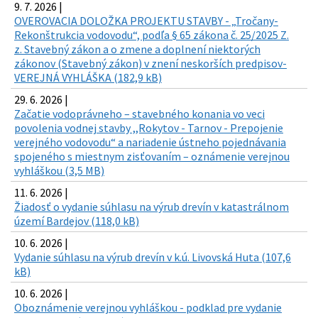
9. 7. 2026 |
OVEROVACIA DOLOŽKA PROJEKTU STAVBY - „Tročany-
Rekonštrukcia vodovodu“, podľa § 65 zákona č. 25/2025 Z.
z. Stavebný zákon a o zmene a doplnení niektorých
zákonov (Stavebný zákon) v znení neskorších predpisov-
VEREJNÁ VYHLÁŠKA (182,9 kB)
29. 6. 2026 |
Začatie vodoprávneho – stavebného konania vo veci
povolenia vodnej stavby ,,Rokytov - Tarnov - Prepojenie
verejného vodovodu“ a nariadenie ústneho pojednávania
spojeného s miestnym zisťovaním – oznámenie verejnou
vyhláškou (3,5 MB)
11. 6. 2026 |
Žiadosť o vydanie súhlasu na výrub drevín v katastrálnom
území Bardejov (118,0 kB)
10. 6. 2026 |
Vydanie súhlasu na výrub drevín v k.ú. Livovská Huta (107,6
kB)
10. 6. 2026 |
Oboznámenie verejnou vyhláškou - podklad pre vydanie