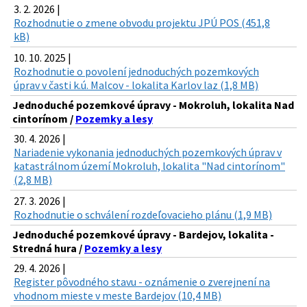
3. 2. 2026 |
Rozhodnutie o zmene obvodu projektu JPÚ POS (451,8
kB)
10. 10. 2025 |
Rozhodnutie o povolení jednoduchých pozemkových
úprav v časti k.ú. Malcov - lokalita Karlov laz (1,8 MB)
Jednoduché pozemkové úpravy - Mokroluh, lokalita Nad
cintorínom /
Pozemky a lesy
30. 4. 2026 |
Nariadenie vykonania jednoduchých pozemkových úprav v
katastrálnom území Mokroluh, lokalita "Nad cintorínom"
(2,8 MB)
27. 3. 2026 |
Rozhodnutie o schválení rozdeľovacieho plánu (1,9 MB)
Jednoduché pozemkové úpravy - Bardejov, lokalita -
Stredná hura /
Pozemky a lesy
29. 4. 2026 |
Register pôvodného stavu - oznámenie o zverejnení na
vhodnom mieste v meste Bardejov (10,4 MB)