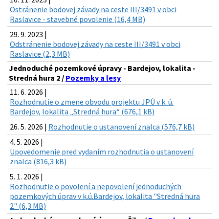
Ostránenie bodovej závady na ceste III/3491 v obci
Raslavice - stavebné povolenie (16,4 MB)
29. 9. 2023 |
Odstránenie bodovej závady na ceste III/3491 v obci
Raslavice (2,3 MB)
Jednoduché pozemkové úpravy - Bardejov, lokalita -
Stredná hura 2 /
Pozemky a lesy
11. 6. 2026 |
Rozhodnutie o zmene obvodu projektu JPÚ v k. ú.
Bardejov, lokalita „Stredná hura“ (676,1 kB)
26. 5. 2026 |
Rozhodnutie o ustanovení znalca (576,7 kB)
4. 5. 2026 |
Upovedomenie pred vydaním rozhodnutia o ustanovení
znalca (816,3 kB)
5. 1. 2026 |
Rozhodnutie o povolení a nepovolení jednoduchých
pozemkových úprav v k.ú.Bardejov, lokalita "Stredná hura
2" (6,3 MB)