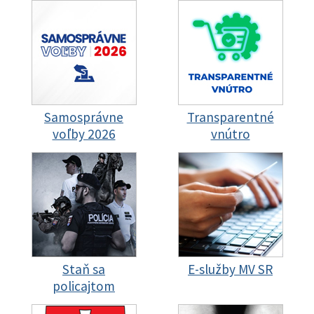
Samosprávne
Transparentné
voľby 2026
vnútro
Staň sa
E-služby MV SR
policajtom