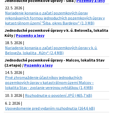
Jednoduché pozemkové úpravy - Šiba /
Pozemky a lesy
22. 5. 2026 |
Nariadenie konania o začatí pozemkových úprav
vykonávaných formou jednoduchých pozemkových úprav v
katastrálnom území "Šiba, okres Bardejov" (1,3 MB)
Jednoduché pozemkové úpravy v k. ú. Beloveža, lokalita
Kúty /
Pozemky a lesy
18. 5. 2026 |
Nariadenie konania o začatí pozemkových úprav v k. ú.
Beloveža, lokalita „Kúty“ (2,4 MB)
Jednoduché pozemkové úpravy - Malcov, lokalita Stav
(2.etapa) /
Pozemky a lesy
14. 5. 2026 |
Prvé zhromaždenie účastníkov jednoduchých
pozemkových úprav v katastrálnom území Malcov –
lokalita Stav - zvolanie verejnou vyhláškou (1,4 MB)
10. 3. 2026 |
Rozhodnutie o povolení JPÚ (465,7 kB)
6. 2. 2026 |
Upovedomenie pred vydaním rozhodnutia (164,6 kB)