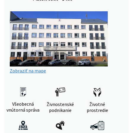
Zobraziť na mape
Všeobecná
Živnostenské
Životné
vnútorná správa
podnikanie
prostredie