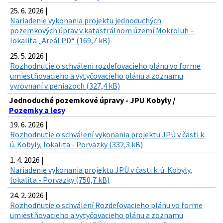
25. 6. 2026 |
Nariadenie vykonania projektu jednoduchých
pozemkových úprav v katastrálnom území Mokroluh –
lokalita „Areál PD“ (169,7 kB)
25. 5. 2026 |
Rozhodnutie o schváleni rozdeľovacieho plánu vo forme
umiestňovacieho a vytyčovacieho plánu a zoznamu
vyrovnaní v peniazoch (327,4 kB)
Jednoduché pozemkové úpravy - JPU Kobyly /
Pozemky a lesy
19. 6. 2026 |
Rozhodnutie o schválení vykonania projektu JPÚ v časti k.
ú. Kobyly, lokalita - Porvazky (332,3 kB)
1. 4. 2026 |
Nariadenie vykonania projektu JPÚ v časti k. ú. Kobyly,
lokalita - Porvazky (750,7 kB)
24. 2. 2026 |
Rozhodnutie o schválení Rozdeľovacieho plánu vo forme
umiestňovacieho a vytyčovacieho plánu a zoznamu