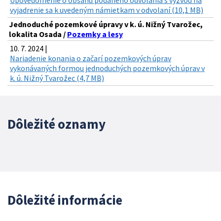
vyjadrenie sa k uvedeným námietkam v odvolaní (10,1 MB)
Jednoduché pozemkové úpravy v k. ú. Nižný Tvarožec,
lokalita Osada /
Pozemky a lesy
10. 7. 2024 |
Nariadenie konania o začarí pozemkových úprav
vykonávaných formou jednoduchých pozemkových úprav v
k. ú. Nižný Tvarožec (4,7 MB)
Dôležité oznamy
Dôležité informácie