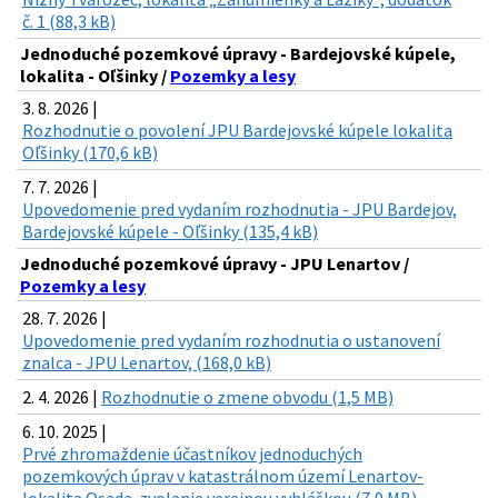
č. 1 (88,3 kB)
Jednoduché pozemkové úpravy - Bardejovské kúpele,
lokalita - Oľšinky /
Pozemky a lesy
3. 8. 2026 |
Rozhodnutie o povolení JPU Bardejovské kúpele lokalita
Oľšinky (170,6 kB)
7. 7. 2026 |
Upovedomenie pred vydaním rozhodnutia - JPU Bardejov,
Bardejovské kúpele - Oľšinky (135,4 kB)
Jednoduché pozemkové úpravy - JPU Lenartov /
Pozemky a lesy
28. 7. 2026 |
Upovedomenie pred vydaním rozhodnutia o ustanovení
znalca - JPU Lenartov, (168,0 kB)
2. 4. 2026 |
Rozhodnutie o zmene obvodu (1,5 MB)
6. 10. 2025 |
Prvé zhromaždenie účastníkov jednoduchých
pozemkových úprav v katastrálnom území Lenartov-
lokalita Osada-zvolanie verejnou vyhláškou (7,9 MB)