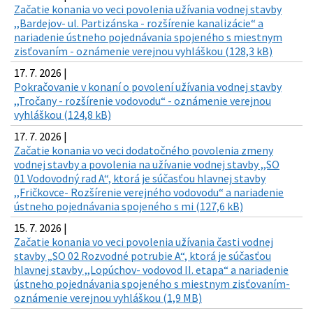
Začatie konania vo veci povolenia užívania vodnej stavby
,,Bardejov- ul. Partizánska - rozšírenie kanalizácie“ a
nariadenie ústneho pojednávania spojeného s miestnym
zisťovaním - oznámenie verejnou vyhláškou (128,3 kB)
17. 7. 2026 |
Pokračovanie v konaní o povolení užívania vodnej stavby
,,Tročany - rozšírenie vodovodu“ - oznámenie verejnou
vyhláškou (124,8 kB)
17. 7. 2026 |
Začatie konania vo veci dodatočného povolenia zmeny
vodnej stavby a povolenia na užívanie vodnej stavby ,,SO
01 Vodovodný rad A“, ktorá je súčasťou hlavnej stavby
,,Fričkovce- Rozšírenie verejného vodovodu“ a nariadenie
ústneho pojednávania spojeného s mi (127,6 kB)
15. 7. 2026 |
Začatie konania vo veci povolenia užívania časti vodnej
stavby „SO 02 Rozvodné potrubie A“, ktorá je súčasťou
hlavnej stavby ,,Lopúchov- vodovod II. etapa“ a nariadenie
ústneho pojednávania spojeného s miestnym zisťovaním-
oznámenie verejnou vyhláškou (1,9 MB)