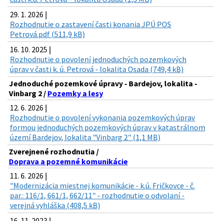
29. 1. 2026 |
Rozhodnutie o zastavení časti konania JPÚ POS
Petrová.pdf (511,9 kB)
16. 10. 2025 |
Rozhodnutie o povolení jednoduchých pozemkových
úprav v časti k. ú. Petrová - lokalita Osada (749,4 kB)
Jednoduché pozemkové úpravy - Bardejov, lokalita -
Vinbarg 2 /
Pozemky a lesy
12. 6. 2026 |
Rozhodnutie o povolení vykonania pozemkových úprav
formou jednoduchých pozemkových úprav v katastrálnom
území Bardejov, lokalita "Vinbarg 2" (1,1 MB)
Zverejnené rozhodnutia /
Doprava a pozemné komunikácie
11. 6. 2026 |
"Modernizácia miestnej komunikácie - k.ú. Fričkovce - č.
par.: 116/1, 661/1, 662/11" - rozhodnutie o odvolaní -
verejná vyhláška (408,5 kB)
16. 11. 2023 |