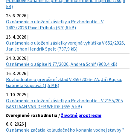
Ponukové konanie na predaj nehnuteľného majetku (280,6
kB)
25. 6. 2026 |
Oznámenie o uložení zásielky a Rozhodnutie - V
1463/2026 Pavel Pribula (670,6 kB)
15. 4. 2026 |
Oznámenia o uložení zásielky verejná vyhláška V 652/2026,
Jan Johan Hendrik Spelt (737,9 kB)
24. 3. 2026 |
Oznámenie o zápise N 77/2026, Andrea Schif (908,4 kB)
16. 3. 2026 |
Rozhodnutie o prerušení vklad V 359/2026- ZA, Jiři Kupsa,
Gabriela Kupsová (1,5 MB)
1. 10. 2025 |
Oznámenie o uložení zásielky a Rozhodnutie - V 2155/205
BASTIAAN VAN DER WEIDE (655,5 kB)
Zverejnené rozhodnutia /
Životné prostredie
6. 8. 2026 |
Oznámenie začatia kolaudačného konania vodnej stavby "