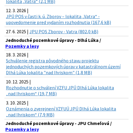
lokalita „Vatra“ (2,1 MB)
12. 3. 2026 |
JPÚ POS v časti k. ú. Zborov – lokalita „Vatra“ -
upovedomenie pred vydaním rozhodnutia (167,6 kB)
27. 6. 2025 |
JPU POS Zborov - Vatra (802,0 kB)
Jednoduché pozemkové úpravy - Dlhá Lúka /
Pozemky a lesy
18. 3. 2026 |
Schválenie registra pôvodného stavu projektu
jednoduchých pozemkových úprav v katastrálnom území
Dlhá Lúka lokalita "nad Ihriskom" (1,8 MB)
10. 12. 2025 |
Rozhodnutie o schválení VZFU JPÚ Dlhá Lúka lokalita
„nad Ihriskom“ (19,7 MB)
3. 10. 2025 |
Oznámenia o zverejnení VZFUÚ JPÚ Dlhá Lúka lokalita
„nad Ihriskom“ (7,9 MB)
Jednoduché pozemkové úpravy - JPU Chmeľová /
Pozemky a lesy