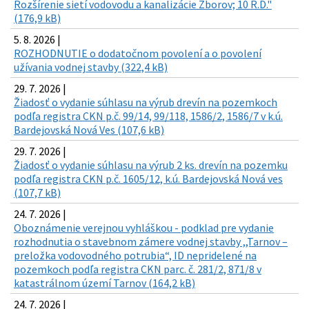
Rozšírenie sietí vodovodu a kanalizácie Zborov; 10 R.D."
(176,9 kB)
5. 8. 2026 |
ROZHODNUTIE o dodatočnom povolení a o povolení
užívania vodnej stavby (322,4 kB)
29. 7. 2026 |
Žiadosť o vydanie súhlasu na výrub drevín na pozemkoch
podľa registra CKN p.č. 99/14, 99/118, 1586/2, 1586/7 v k.ú.
Bardejovská Nová Ves (107,6 kB)
29. 7. 2026 |
Žiadosť o vydanie súhlasu na výrub 2 ks. drevín na pozemku
podľa registra CKN p.č. 1605/12, k.ú. Bardejovská Nová ves
(107,7 kB)
24. 7. 2026 |
Oboznámenie verejnou vyhláškou - podklad pre vydanie
rozhodnutia o stavebnom zámere vodnej stavby ,,Tarnov –
preložka vodovodného potrubia“, ID nepridelené na
pozemkoch podľa registra CKN parc. č. 281/2, 871/8 v
katastrálnom území Tarnov (164,2 kB)
24. 7. 2026 |