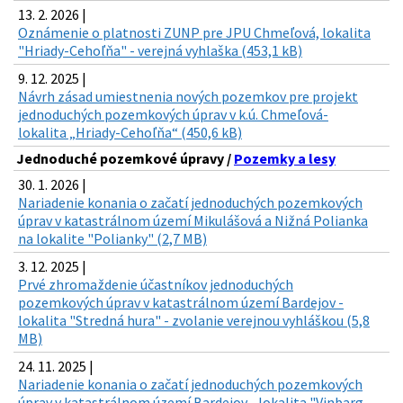
13. 2. 2026 |
Oznámenie o platnosti ZUNP pre JPU Chmeľová, lokalita
"Hriady-Cehoľňa" - verejná vyhlaška (453,1 kB)
9. 12. 2025 |
Návrh zásad umiestnenia nových pozemkov pre projekt
jednoduchých pozemkových úprav v k.ú. Chmeľová-
lokalita „Hriady-Cehoľňa“ (450,6 kB)
Jednoduché pozemkové úpravy /
Pozemky a lesy
30. 1. 2026 |
Nariadenie konania o začatí jednoduchých pozemkových
úprav v katastrálnom území Mikulášová a Nižná Polianka
na lokalite "Polianky" (2,7 MB)
3. 12. 2025 |
Prvé zhromaždenie účastníkov jednoduchých
pozemkových úprav v katastrálnom území Bardejov -
lokalita "Stredná hura" - zvolanie verejnou vyhláškou (5,8
MB)
24. 11. 2025 |
Nariadenie konania o začatí jednoduchých pozemkových
úprav v katastrálnom území Bardejov - lokalita "Vinbarg