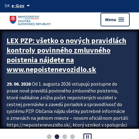
Preskocit na hlavný obsah
arrow_drop_down
SK
e-Gov
menu
Menu
Zastavit automatický posun upútavok
LEX PZP: všetko o nových pravidlách
kontroly povinného zmluvného
poistenia nájdete na
www.nepoistenevozidlo.sk
29. 06. 2026
Od 1. augusta 2026 vstupujú postupne do
praxe nové pravidlá povinného zmluvného poistenia,
ktoré radikálne znížia počet nepoistených vozidiel v
cestnej premávke a zavedú poriadok a spravodlivosť do
systému PZP. Občania nájdu všetky potrebné informácie
o zmenách na jednom mieste – novom oficiálnom portáli
https://nepoistenevozidlo.sk/, ktorý vznikol v spolupráci
Slovenskej kancelárie poisťovateľov (SKP), Slovenskej
pause_presentation
asociácie poisťovní (SLASPO) a Ministerstva vnútra SR.