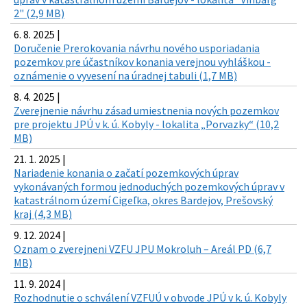
2" (2,9 MB)
6. 8. 2025 |
Doručenie Prerokovania návrhu nového usporiadania
pozemkov pre účastníkov konania verejnou vyhláškou -
oznámenie o vyvesení na úradnej tabuli (1,7 MB)
8. 4. 2025 |
Zverejnenie návrhu zásad umiestnenia nových pozemkov
pre projektu JPÚ v k. ú. Kobyly - lokalita „Porvazky“ (10,2
MB)
21. 1. 2025 |
Nariadenie konania o začatí pozemkových úprav
vykonávaných formou jednoduchých pozemkových úprav v
katastrálnom území Cigeľka, okres Bardejov, Prešovský
kraj (4,3 MB)
9. 12. 2024 |
Oznam o zverejneni VZFU JPU Mokroluh – Areál PD (6,7
MB)
11. 9. 2024 |
Rozhodnutie o schválení VZFUÚ v obvode JPÚ v k. ú. Kobyly