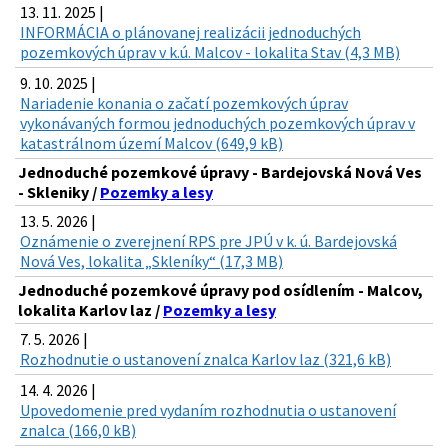
13. 11. 2025 |
INFORMÁCIA o plánovanej realizácii jednoduchých
pozemkových úprav v k.ú. Malcov - lokalita Stav (4,3 MB)
9. 10. 2025 |
Nariadenie konania o začatí pozemkových úprav
vykonávaných formou jednoduchých pozemkových úprav v
katastrálnom území Malcov (649,9 kB)
Jednoduché pozemkové úpravy - Bardejovská Nová Ves
- Skleniky /
Pozemky a lesy
13. 5. 2026 |
Oznámenie o zverejnení RPS pre JPÚ v k. ú. Bardejovská
Nová Ves, lokalita „Skleníky“ (17,3 MB)
Jednoduché pozemkové úpravy pod osídlením - Malcov,
lokalita Karlov laz /
Pozemky a lesy
7. 5. 2026 |
Rozhodnutie o ustanovení znalca Karlov laz (321,6 kB)
14. 4. 2026 |
Upovedomenie pred vydaním rozhodnutia o ustanovení
znalca (166,0 kB)