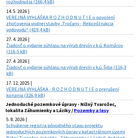
rozhodnutia (166,4 kB)
14. 5. 2026 |
VEREJNÁ VYHLÁŠKA R O Z H O D N U T I E o povolení
zhotovenia vodnej stavby „Tročany - Rekonštrukcia
vodovodu“ (419,4 kB)
27. 4. 2026 |
Žiadosť o vydanie súhlasu na výrub drevín v k ú. Komárov
(116,5 kB)
27. 4. 2026 |
Žiadosť o vydanie súhlasu na výrub drevín v k.ú. Šiba (116,3
kB)
17. 12. 2025 |
VEREJNÁ VYHLÁŠKA - R O Z H O D N U T I E o prerušení
konania (326,9 kB)
Jednoduché pozemkové úpravy - Nižný Tvarožec,
lokalita Záhumienky a Láziky /
Pozemky a lesy
5. 8. 2026 |
Schválenie registra pôvodného stavu projektu
jednoduchých pozemkových úprav v katastrálnom území
Nižný Tvarožec, lokalita „Záhumienky a Láziky“, dodatok