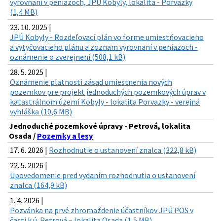
vyrovnaní v peniazoch, JPÚ Kobyly, lokalita - Porvazky
(1,4 MB)
23. 10. 2025 |
JPÚ Kobyly - Rozdeľovací plán vo forme umiestňovacieho
a vytyčovacieho plánu a zoznam vyrovnaní v peniazoch -
oznámenie o zverejnení (508,1 kB)
28. 5. 2025 |
Oznámenie platnosti zásad umiestnenia nových
pozemkov pre projekt jednoduchých pozemkových úprav v
katastrálnom území Kobyly - lokalita Porvazky - verejná
vyhláška (10,6 MB)
Jednoduché pozemkové úpravy - Petrová, lokalita
Osada /
Pozemky a lesy
17. 6. 2026 |
Rozhodnutie o ustanovení znalca (322,8 kB)
22. 5. 2026 |
Upovedomenie pred vydaním rozhodnutia o ustanovení
znalca (164,9 kB)
1. 4. 2026 |
Pozvánka na prvé zhromaždenie účastníkov JPÚ POS v
časti k.ú. Petrová – lokalita Osada (1,5 MB)