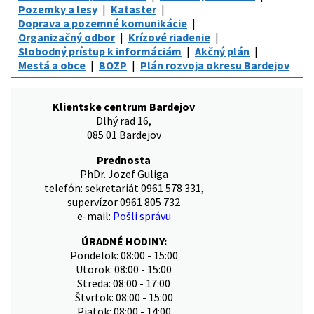
Pozemky a lesy
Kataster
Doprava a pozemné komunikácie
Organizačný odbor
Krízové riadenie
Slobodný prístup k informáciám
Akčný plán
Mestá a obce
BOZP
Plán rozvoja okresu Bardejov
Klientske centrum Bardejov
Dlhý rad 16,
085 01 Bardejov
Prednosta
PhDr. Jozef Guliga
telefón: sekretariát 0961 578 331,
supervízor 0961 805 732
e-mail:
Pošli správu
ÚRADNÉ HODINY:
Pondelok: 08:00 - 15:00
Utorok: 08:00 - 15:00
Streda: 08:00 - 17:00
Štvrtok: 08:00 - 15:00
Piatok: 08:00 - 14:00