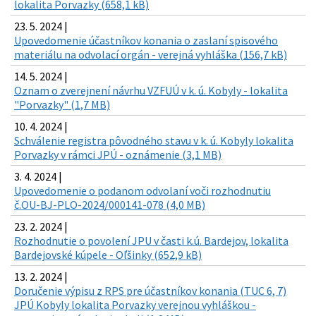
lokalita Porvazky (658,1 kB)
23. 5. 2024 |
Upovedomenie účastníkov konania o zaslaní spisového
materiálu na odvolací orgán - verejná vyhláška (156,7 kB)
14. 5. 2024 |
Oznam o zverejnení návrhu VZFUÚ v k. ú. Kobyly - lokalita
"Porvazky" (1,7 MB)
10. 4. 2024 |
Schválenie registra pôvodného stavu v k. ú. Kobyly lokalita
Porvazky v rámci JPÚ - oznámenie (3,1 MB)
3. 4. 2024 |
Upovedomenie o podanom odvolaní voči rozhodnutiu
č.OU-BJ-PLO-2024/000141-078 (4,0 MB)
23. 2. 2024 |
Rozhodnutie o povolení JPU v časti k.ú. Bardejov, lokalita
Bardejovské kúpele - Oľšinky (652,9 kB)
13. 2. 2024 |
Doručenie výpisu z RPS pre účastníkov konania (TUC 6, 7)
JPÚ Kobyly lokalita Porvazky verejnou vyhláškou -