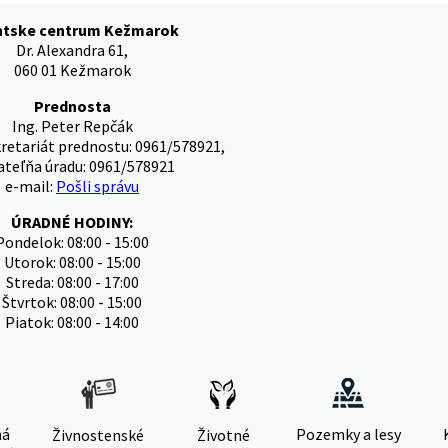
ntske centrum Kežmarok
Dr. Alexandra 61,
060 01 Kežmarok
Prednosta
Ing. Peter Repčák
kretariát prednostu: 0961/578921,
teľňa úradu: 0961/578921
e-mail:
Pošli správu
ÚRADNÉ HODINY:
Pondelok: 08:00 - 15:00
Utorok: 08:00 - 15:00
Streda: 08:00 - 17:00
Štvrtok: 08:00 - 15:00
Piatok: 08:00 - 14:00
ná
Pozemky a lesy
Živnostenské
Životné