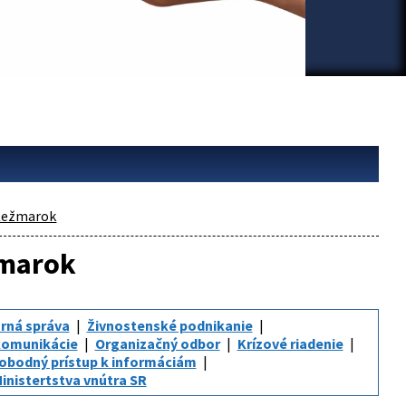
Kežmarok
žmarok
rná správa
Živnostenské podnikanie
komunikácie
Organizačný odbor
Krízové riadenie
obodný prístup k informáciám
inistertstva vnútra SR