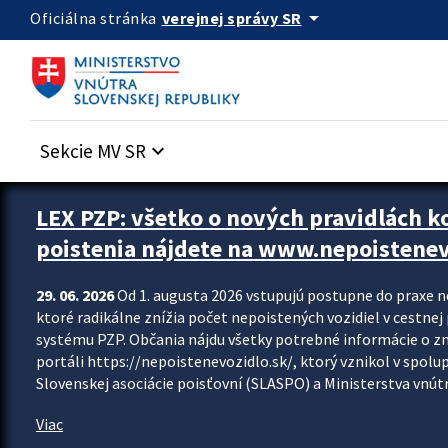
Preskocit na hlavný obsah
arrow_drop_down
verejnej správy SR
Oficiálna stránka
Sekcie MV SR
keyboard_arrow_down
Zastavit automatický posun upútavok
LEX PZP: všetko o nových pravidlách 
poistenia nájdete na www.nepoistenev
29. 06. 2026
Od 1. augusta 2026 vstupujú postupne do praxe 
ktoré radikálne znížia počet nepoistených vozidiel v cestne
systému PZP. Občania nájdu všetky potrebné informácie o 
portáli https://nepoistenevozidlo.sk/, ktorý vznikol v spolu
Slovenskej asociácie poisťovní (SLASPO) a Ministerstva vnútra
Viac