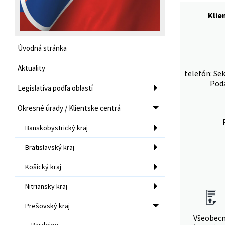
Klie
Úvodná stránka
Aktuality
telefón: Se
Poda
Legislatíva podľa oblastí
Okresné úrady / Klientske centrá
Banskobystrický kraj
Bratislavský kraj
Košický kraj
Nitriansky kraj
Prešovský kraj
Všeobec
Bardejov