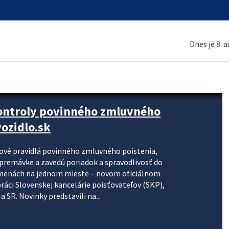
Dnes je 8. 
kontroly povinného zmluvného
ozidlo.sk
nové pravidlá povinného zmluvného poistenia,
j premávke a zavedú poriadok a spravodlivosť do
zmenách na jednom mieste – novom oficiálnom
práci Slovenskej kancelárie poisťovateľov (SKP),
 SR. Novinky predstavili na...