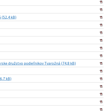
 (52,4 kB)
rske družstvo podieľnikov Tvarožná (74,8 kB)
6,7 kB)