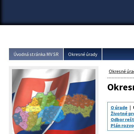
Úvodná stránka MV SR
Okresné úrady
Okresné úra
Okresn
O úrade
Životné pr
Odbor rešt
Plán rozv