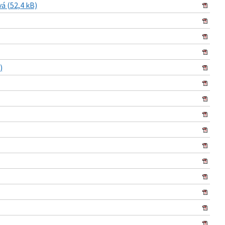
á (52,4 kB)
)