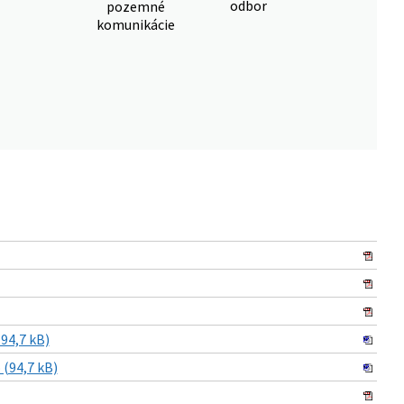
odbor
pozemné
komunikácie
94,7 kB)
(94,7 kB)