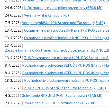
24. 6. 2026 |
Informácie pre vlastníkov pozemkov (670,0 kB)
24. 6. 2026 |
Verejná vyhláška (756,3 kB)
7. 5. 2026 |
Verejná vyhláška JPU Stráne pod Tatrami (4,6 MB)
13. 4. 2026 |
Oznámenie o platnosti ZUNP pre JPU POS Stará Le
13. 4. 2026 |
Oznámenie o začatí konania KNC 1293_1 Strážky (1
13. 4. 2026 |
Začatie konania o odstránení obmedzujúcej poznámky KNC 129
13. 4. 2026 |
ZUNP oznámenie o platnosti JPU POS Stará Lesná 
8. 4. 2026 |
Rozhodnutie o schválení VZFUÚ JPU POS Ihľany - Maj
8. 4. 2026 |
Rozhodnutie o schválení VZFUÚ JPU POS Ihľany - Sto
18. 3. 2026 |
Rozhodnutie o ustanovení znalca - JPU POS Toporec
11. 3. 2026 |
ZUNP JPU POS Stará Lesná - zverejnenie (2,0 MB)
4. 3. 2026 |
Schválenie RPS JPU POS - Stará Lesná (714,5 kB)
23. 2. 2026 |
Zverejnenie_VZFUU_Stotince.doc (132,6 kB)