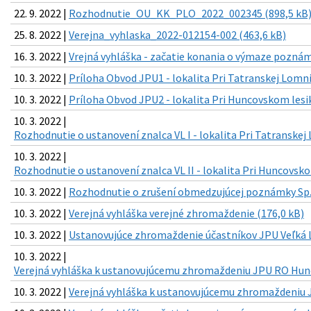
22. 9. 2022 |
Rozhodnutie_OU_KK_PLO_2022_002345 (898,5 kB
25. 8. 2022 |
Verejna_vyhlaska_2022-012154-002 (463,6 kB)
16. 3. 2022 |
Vrejná vyhláška - začatie konania o výmaze poznám
10. 3. 2022 |
Príloha Obvod JPU1 - lokalita Pri Tatranskej Lomnic
10. 3. 2022 |
Príloha Obvod JPU2 - lokalita Pri Huncovskom lesik
10. 3. 2022 |
Rozhodnutie o ustanovení znalca VL I - lokalita Pri Tatranskej 
10. 3. 2022 |
Rozhodnutie o ustanovení znalca VL II - lokalita Pri Huncovsko
10. 3. 2022 |
Rozhodnutie o zrušení obmedzujúcej poznámky Sp.
10. 3. 2022 |
Verejná vyhláška verejné zhromaždenie (176,0 kB)
10. 3. 2022 |
Ustanovujúce zhromaždenie účastníkov JPU Veľká Lo
10. 3. 2022 |
Verejná vyhláška k ustanovujúcemu zhromaždeniu JPU RO Hunc
10. 3. 2022 |
Verejná vyhláška k ustanovujúcemu zhromaždeniu J