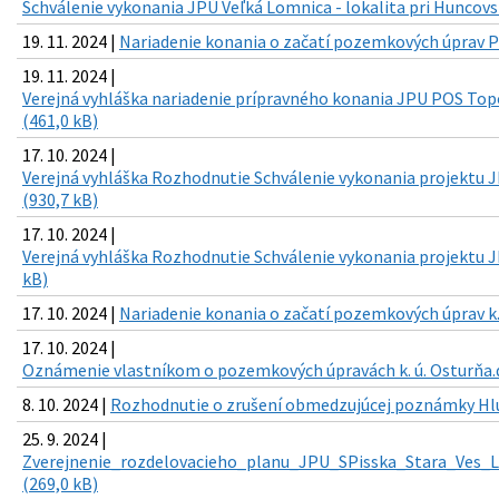
Schválenie vykonania JPÚ Veľká Lomnica - lokalita pri Huncovs
19. 11. 2024 |
Nariadenie konania o začatí pozemkových úprav PO
19. 11. 2024 |
Verejná vyhláška nariadenie prípravného konania JPU POS Topor
(461,0 kB)
17. 10. 2024 |
Verejná vyhláška Rozhodnutie Schválenie vykonania projektu 
(930,7 kB)
17. 10. 2024 |
Verejná vyhláška Rozhodnutie Schválenie vykonania projektu J
kB)
17. 10. 2024 |
Nariadenie konania o začatí pozemkových úprav k.
17. 10. 2024 |
Oznámenie vlastníkom o pozemkových úpravách k. ú. Osturňa.d
8. 10. 2024 |
Rozhodnutie o zrušení obmedzujúcej poznámky Hlum
25. 9. 2024 |
Zverejnenie_rozdelovacieho_planu_JPU_SPisska_Stara_Ves_L
(269,0 kB)