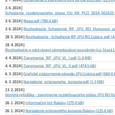
3. 6. 2024 |
Schvalenie_rozdelovacieho_planu_OU_KK_PLO_2024_001633_3
3. 6. 2024 |
Mapa.pdf (780,6 kB)
3. 6. 2024 |
Rozhodnutie_Schvalenie_RP_JPU_RO_Huncovce_ur_t
28. 5. 2024 |
Rozhodnutie - Schválenie RP JPU RO Ľubica .pdf (4
18. 4. 2024 |
Rozhodnutie o odstránení obmedzujúcej poznámky k.ú. Stará L
4. 4. 2024 |
Zverejnenie_RP_JPU_VL_I.pdf (1,0 MB)
4. 4. 2024 |
Zverejnenie_RP_JPU_VL_II.pdf (474,5 kB)
6. 3. 2024 |
Grafické znázornenie obvodu JPU Ľubica.pdf (560,0 
6. 3. 2024 |
Nariadenie_pripravneho_konania.pdf (1,3 MB)
13. 2. 2024 |
Verejná vyhláška - zverejnenie rozdeľovacieho plánu JPU RO H
26. 1. 2024 |
Informačný list Rakúsy (275,0 kB)
26. 1. 2024 |
Nariadenie prípravného konania Rakúsy (225,6 kB)