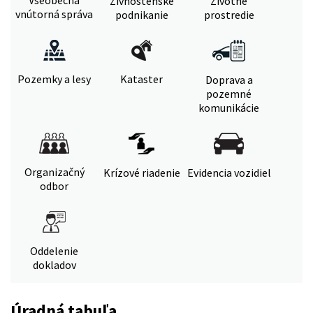
Živnostenské
Životné
vnútorná správa
podnikanie
prostredie
Pozemky a lesy
Kataster
Doprava a
pozemné
komunikácie
Organizačný
Krízové riadenie
Evidencia vozidiel
odbor
Oddelenie
dokladov
Úradná tabuľa