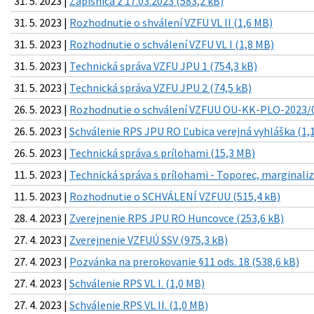
31. 5. 2023 |
Zápisnica z 17.03.2023 (583,2 kB)
31. 5. 2023 |
Rozhodnutie o shválení VZFU VL II (1,6 MB)
31. 5. 2023 |
Rozhodnutie o schválení VZFU VL I (1,8 MB)
31. 5. 2023 |
Technická správa VZFU JPU 1 (754,3 kB)
31. 5. 2023 |
Technická správa VZFU JPU 2 (74,5 kB)
26. 5. 2023 |
Rozhodnutie o schválení VZFUU OU-KK-PLO-2023/0
26. 5. 2023 |
Schválenie RPS JPU RO Ľubica verejná vyhláška (1,
26. 5. 2023 |
Technická správa s prílohami (15,3 MB)
11. 5. 2023 |
Technická správa s prílohami - Toporec, marginali
11. 5. 2023 |
Rozhodnutie o SCHVÁLENÍ VZFUU (515,4 kB)
28. 4. 2023 |
Zverejnenie RPS JPU RO Huncovce (253,6 kB)
27. 4. 2023 |
Zverejnenie VZFUÚ SSV (975,3 kB)
27. 4. 2023 |
Pozvánka na prerokovanie §11 ods. 18 (538,6 kB)
27. 4. 2023 |
Schválenie RPS VL I. (1,0 MB)
27. 4. 2023 |
Schválenie RPS VL II. (1,0 MB)