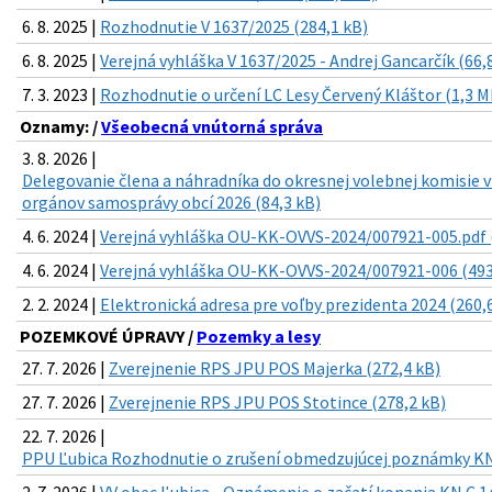
6. 8. 2025 |
Rozhodnutie V 1637/2025 (284,1 kB)
6. 8. 2025 |
Verejná vyhláška V 1637/2025 - Andrej Gancarčík (66,
7. 3. 2023 |
Rozhodnutie o určení LC Lesy Červený Kláštor (1,3 M
Oznamy: /
Všeobecná vnútorná správa
3. 8. 2026 |
Delegovanie člena a náhradníka do okresnej volebnej komisie 
orgánov samosprávy obcí 2026 (84,3 kB)
4. 6. 2024 |
Verejná vyhláška OU-KK-OVVS-2024/007921-005.pdf 
4. 6. 2024 |
Verejná vyhláška OU-KK-OVVS-2024/007921-006 (493
2. 2. 2024 |
Elektronická adresa pre voľby prezidenta 2024 (260,
POZEMKOVÉ ÚPRAVY /
Pozemky a lesy
27. 7. 2026 |
Zverejnenie RPS JPU POS Majerka (272,4 kB)
27. 7. 2026 |
Zverejnenie RPS JPU POS Stotince (278,2 kB)
22. 7. 2026 |
PPU Ľubica Rozhodnutie o zrušení obmedzujúcej poznámky KN 
2. 7. 2026 |
VV obec Ľubica - Oznámenie o začatí konania KN C 1