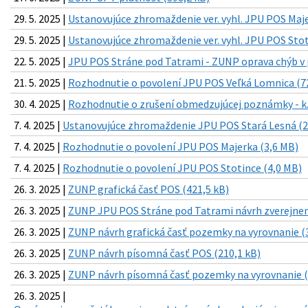
29. 5. 2025 |
Ustanovujúce zhromaždenie ver. vyhl. JPU POS Maje
29. 5. 2025 |
Ustanovujúce zhromaždenie ver. vyhl. JPU POS Stot
22. 5. 2025 |
JPU POS Stráne pod Tatrami - ZUNP oprava chýb v p
21. 5. 2025 |
Rozhodnutie o povolení JPU POS Veľká Lomnica (7
30. 4. 2025 |
Rozhodnutie o zrušení obmedzujúcej poznámky - k.
7. 4. 2025 |
Ustanovujúce zhromaždenie JPU POS Stará Lesná (2
7. 4. 2025 |
Rozhodnutie o povolení JPU POS Majerka (3,6 MB)
7. 4. 2025 |
Rozhodnutie o povolení JPU POS Stotince (4,0 MB)
26. 3. 2025 |
ZUNP grafická časť POS (421,5 kB)
26. 3. 2025 |
ZUNP JPU POS Stráne pod Tatrami návrh zverejneni
26. 3. 2025 |
ZUNP návrh grafická časť pozemky na vyrovnanie (
26. 3. 2025 |
ZUNP návrh písomná časť POS (210,1 kB)
26. 3. 2025 |
ZUNP návrh písomná časť pozemky na vyrovnanie (
26. 3. 2025 |