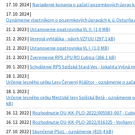
17. 10. 2024 |
Nariadenie konania o začatí pozemkových úprav k.
17. 10. 2024 |
Oznámenie vlastníkom o pozemkových úpravách k. ú. Osturňa.d
21. 2. 2023 |
Ustanovenie opatrovnika VL II. (1,0 MB)
21. 2. 2023 |
Verejná vyhláška - návrh VZFUU (297,1 kB)
21. 2. 2023 |
Ustanovenie opatrovnika VL I. (1,0 MB)
21. 2. 2023 |
Zverejnenie RPS JPU RO Ľubica (266,1 kB)
20. 1. 2023 |
Schválenie RPS Spišská Stará Ves - lokalita Vyšná m
18. 1. 2023 |
Určenie lesného celku Lesy Červený Kláštor - oznámenie o zača
18. 1. 2023 |
Určenie lesného celku Mestské lesy Spišská Belá - oznámenie o
kB)
16. 12. 2022 |
Rozhodnutie OU-KK-PLO-2022/005583-007 - Ľubic
16. 12. 2022 |
Rozhodnutie OU-KK-PLO-2022/016325 - Vojňany (
27. 10. 2022 |
Skončenie PSoL - oznámenie (810,4 kB)