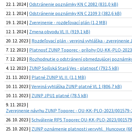
22. 1. 2024 |
Odstránenie poznámky KN C 2082 (831,0 kB)
22. 1. 2024 |
Odstránenie poznámky KN C 2109 3 (382,6 kB)
19. 1. 2024 |
Zverejnenie - rozdeľovací plán (1,2 MB)
12. 1. 2024 |
Zmena obvodu VL II. (919,1 kB)
20. 12. 2023 |
Rozdeľovací plán - verejná vyhláška - zverejnenie
7. 12. 2023 |
Platnosť ZUNP Toporec - prílohy OU-KK-PLO-2023
7. 12. 2023 |
Rozhodnutie o odstránení obmedzujúcej poznámky 
4. 12. 2023 |
ZUNP Spišská Stará Ves - platnosť (792,5 kB)
21. 11. 2023 |
Platné ZUNP VL II. (1,1 MB)
10. 11. 2023 |
Verejná vyhláška ZUNP platné VL 1 (806,7 kB)
10. 11. 2023 |
ZUNP JPU1 platné (78,5 kB)
9. 11. 2023 |
Zverejnenie návrhu ZUNP Toporec - OU-KK-PLO-2023/001579-2
26. 10. 2023 |
Schválenie RPS Toporec OU-KK-PLO-2023/001579-
25. 10. 2023 |
ZUNP oznámenie platnosti ver.vyhl._Huncovce (66