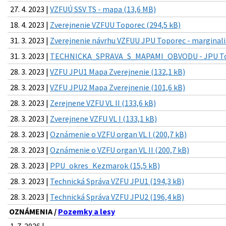
27. 4. 2023 |
VZFUÚ SSV TS - mapa (13,6 MB)
18. 4. 2023 |
Zverejnenie VZFUU Toporec (294,5 kB)
31. 3. 2023 |
Zverejnenie návrhu VZFUU JPU Toporec - marginali
31. 3. 2023 |
TECHNICKA_SPRAVA_S_MAPAMI_OBVODU - JPU Top
28. 3. 2023 |
VZFU JPU1 Mapa Zverejnenie (132,1 kB)
28. 3. 2023 |
VZFU JPU2 Mapa Zverejnenie (101,6 kB)
28. 3. 2023 |
Zerejnene VZFU VL II (133,6 kB)
28. 3. 2023 |
Zverejnene VZFU VL I (133,1 kB)
28. 3. 2023 |
Oznámenie o VZFU organ VL I (200,7 kB)
28. 3. 2023 |
Oznámenie o VZFU organ VL II (200,7 kB)
28. 3. 2023 |
PPU_okres_Kezmarok (15,5 kB)
28. 3. 2023 |
Technická Správa VZFU JPU1 (194,3 kB)
28. 3. 2023 |
Technická Správa VZFU JPU2 (196,4 kB)
OZNÁMENIA /
Pozemky a lesy
1. 7. 2026 |