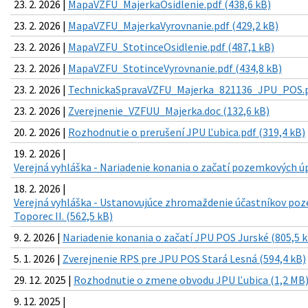
23. 2. 2026 |
MapaVZFU_MajerkaOsidlenie.pdf (438,6 kB)
23. 2. 2026 |
MapaVZFU_MajerkaVyrovnanie.pdf (429,2 kB)
23. 2. 2026 |
MapaVZFU_StotinceOsidlenie.pdf (487,1 kB)
23. 2. 2026 |
MapaVZFU_StotinceVyrovnanie.pdf (434,8 kB)
23. 2. 2026 |
TechnickaSpravaVZFU_Majerka_821136_JPU_POS.pd
23. 2. 2026 |
Zverejnenie_VZFUU_Majerka.doc (132,6 kB)
20. 2. 2026 |
Rozhodnutie o prerušení JPU Ľubica.pdf (319,4 kB)
19. 2. 2026 |
Verejná vyhláška - Nariadenie konania o začatí pozemkových úp
18. 2. 2026 |
Verejná vyhláška - Ustanovujúce zhromaždenie účastníkov p
Toporec II. (562,5 kB)
9. 2. 2026 |
Nariadenie konania o začatí JPU POS Jurské (805,5 k
5. 1. 2026 |
Zverejnenie RPS pre JPU POS Stará Lesná (594,4 kB)
29. 12. 2025 |
Rozhodnutie o zmene obvodu JPU Ľubica (1,2 MB
9. 12. 2025 |