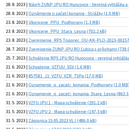
28. 8. 2023 |
Návrh ZUNP JPU RO Huncovce - Verejná vyhláška a p
28. 8. 2023 |
Oznámenie o začatí konania - Strážky (1,0 MB)
23. 8. 2023 |
Ukoncene_PPU_Podhorany (1,3 MB)
23. 8. 2023 |
Ukoncene_PPU_Stara_Lesna (702,2 kB)
23. 8. 2023 |
Zverejnenie_RPS Toporec_OU-KK-PLO-2023-001579
28. 7. 2023 |
Zverejnenie ZUNP JPU RO Ľubica s prílohami (739,
25. 7. 2023 |
Schválenie RPS JPU RO Huncovce - verejná vyhláška
21. 6. 2023 |
Schvalenie_VZFUU_SSV (1,6 MB)
21. 6. 2023 |
857581_J1_VZFU_VZR_TSPa (17,0 MB)
21. 6. 2023 |
Oznamenie_o_zacati_konania_Podhorany (1,0 MB
21. 6. 2023 |
Oznamenie_o_zacati_konania_Stara_Lesna (863,3
31. 5. 2023 |
VZFU JPU 1 - Mapa schválenie (291,2 kB)
31. 5. 2023 |
VZFU JPU 2 - Mapa schválenie (147,3 kB)
31. 5. 2023 |
Zápisnica 15.05.2023 VL I (486,0 kB)