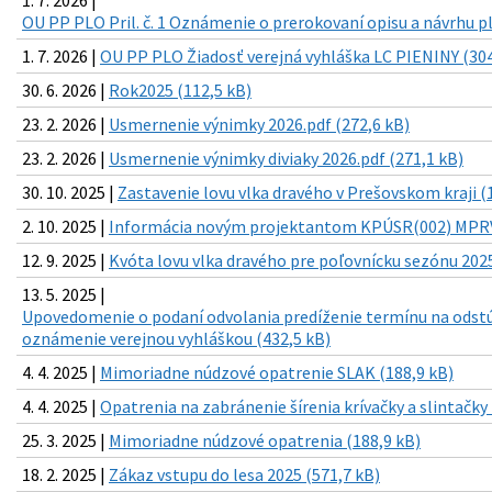
OU PP PLO Pril. č. 1 Oznámenie o prerokovaní opisu a návrhu p
1. 7. 2026 |
OU PP PLO Žiadosť verejná vyhláška LC PIENINY (304
30. 6. 2026 |
Rok2025 (112,5 kB)
23. 2. 2026 |
Usmernenie výnimky 2026.pdf (272,6 kB)
23. 2. 2026 |
Usmernenie výnimky diviaky 2026.pdf (271,1 kB)
30. 10. 2025 |
Zastavenie lovu vlka dravého v Prešovskom kraji (
2. 10. 2025 |
Informácia novým projektantom KPÚSR(002) MPRVS
12. 9. 2025 |
Kvóta lovu vlka dravého pre poľovnícku sezónu 2025
13. 5. 2025 |
Upovedomenie o podaní odvolania predíženie termínu na odst
oznámenie verejnou vyhláškou (432,5 kB)
4. 4. 2025 |
Mimoriadne núdzové opatrenie SLAK (188,9 kB)
4. 4. 2025 |
Opatrenia na zabránenie šírenia krívačky a slintačky
25. 3. 2025 |
Mimoriadne núdzové opatrenia (188,9 kB)
18. 2. 2025 |
Zákaz vstupu do lesa 2025 (571,7 kB)