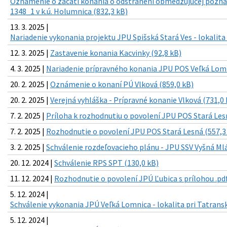
Oznámenie o začatí konania o odstránení obmedzujúcej pozná
1348_1 v k.ú. Holumnica (832,3 kB)
13. 3. 2025 |
Nariadenie vykonania projektu JPU Spišská Stará Ves - lokalita
12. 3. 2025 |
Zastavenie konania Kacvinky (92,8 kB)
4. 3. 2025 |
Nariadenie prípravného konania JPU POS Veľká Lomn
20. 2. 2025 |
Oznámenie o konaní PÚ Vlková (859,0 kB)
20. 2. 2025 |
Verejná vyhláška - Prípravné konanie Vlková (731,0 
7. 2. 2025 |
Príloha k rozhodnutiu o povolení JPU POS Stará Les
7. 2. 2025 |
Rozhodnutie o povolení JPU POS Stará Lesná (557,3
3. 2. 2025 |
Schválenie rozdeľovacieho plánu - JPU SSV Vyšná Ml
20. 12. 2024 |
Schválenie RPS SPT (130,0 kB)
11. 12. 2024 |
Rozhodnutie o povolení JPÚ Ľubica s prílohou .pdf
5. 12. 2024 |
Schválenie vykonania JPÚ Veľká Lomnica - lokalita pri Tatrans
5. 12. 2024 |