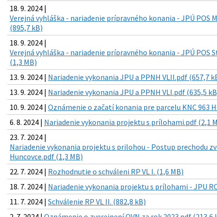
18. 9. 2024 |
Verejná vyhláška - nariadenie prípravného konania - JPÚ POS M
(895,7 kB)
18. 9. 2024 |
Verejná vyhláška - nariadenie prípravného konania - JPÚ POS S
(1,3 MB)
13. 9. 2024 |
Nariadenie vykonania JPU a PPNH VLII.pdf (657,7 k
13. 9. 2024 |
Nariadenie vykonania JPU a PPNH VLI.pdf (635,5 kB
10. 9. 2024 |
Oznámenie o začatí konania pre parcelu KNC 963 H
6. 8. 2024 |
Nariadenie vykonania projektu s prílohami.pdf (2,1 
23. 7. 2024 |
Nariadenie vykonania projektu s prilohou - Postup prechodu z
Huncovce.pdf (1,3 MB)
22. 7. 2024 |
Rozhodnutie o schváleni RP VL I. (1,6 MB)
18. 7. 2024 |
Nariadenie vykonania projektu s prílohami - JPU RO
11. 7. 2024 |
Schválenie RP VL II. (882,8 kB)
2. 7. 2024 |
Oznámenie o zverejnení OVN za rok 2023.pdf (213,6 