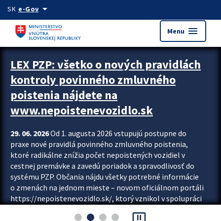
Preskocit na hlavný obsah
arrow_drop_down
SK
e-Gov
menu
Menu
Zastavit automatický posun upútavok
LEX PZP: všetko o nových pravidlách
kontroly povinného zmluvného
poistenia nájdete na
www.nepoistenevozidlo.sk
29. 06. 2026
Od 1. augusta 2026 vstupujú postupne do
praxe nové pravidlá povinného zmluvného poistenia,
ktoré radikálne znížia počet nepoistených vozidiel v
cestnej premávke a zavedú poriadok a spravodlivosť do
systému PZP. Občania nájdu všetky potrebné informácie
o zmenách na jednom mieste – novom oficiálnom portáli
https://nepoistenevozidlo.sk/, ktorý vznikol v spolupráci
Slovenskej kancelárie poisťovateľov (SKP), Slovenskej
pause_presentation
asociácie poisťovní (SLASPO) a Ministerstva vnútra SR.