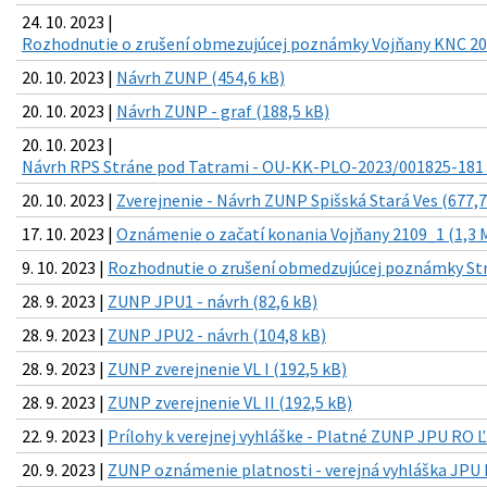
24. 10. 2023 |
Rozhodnutie o zrušení obmezujúcej poznámky Vojňany KNC 208
20. 10. 2023 |
Návrh ZUNP (454,6 kB)
20. 10. 2023 |
Návrh ZUNP - graf (188,5 kB)
20. 10. 2023 |
Návrh RPS Stráne pod Tatrami - OU-KK-PLO-2023/001825-181 L
20. 10. 2023 |
Zverejnenie - Návrh ZUNP Spišská Stará Ves (677,7
17. 10. 2023 |
Oznámenie o začatí konania Vojňany 2109_1 (1,3 
9. 10. 2023 |
Rozhodnutie o zrušení obmedzujúcej poznámky Strá
28. 9. 2023 |
ZUNP JPU1 - návrh (82,6 kB)
28. 9. 2023 |
ZUNP JPU2 - návrh (104,8 kB)
28. 9. 2023 |
ZUNP zverejnenie VL I (192,5 kB)
28. 9. 2023 |
ZUNP zverejnenie VL II (192,5 kB)
22. 9. 2023 |
Prílohy k verejnej vyhláške - Platné ZUNP JPU RO Ľ
20. 9. 2023 |
ZUNP oznámenie platnosti - verejná vyhláška JPU 