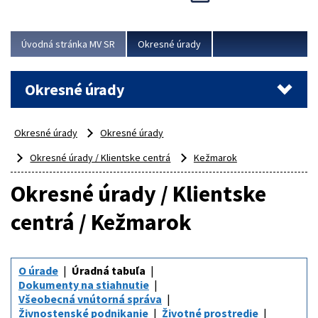
Novinky predstavili na...
Viac
Úvodná stránka MV SR
Okresné úrady
Okresné úrady
Okresné úrady
Okresné úrady
Okresné úrady / Klientske centrá
Kežmarok
Okresné úrady / Klientske
centrá / Kežmarok
O úrade
Úradná tabuľa
Dokumenty na stiahnutie
Všeobecná vnútorná správa
Živnostenské podnikanie
Životné prostredie