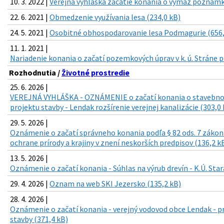
10. 3. 2022 |
Verejná vyhláška začatie konania o výmaz poznámky
22. 6. 2021 |
Obmedzenie využívania lesa (234,0 kB)
24. 5. 2021 |
Osobitné obhospodarovanie lesa Podmagurie (656,
11. 1. 2021 |
Nariadenie konania o začatí pozemkových úprav v k. ú. Stráne 
Rozhodnutia /
Životné prostredie
25. 6. 2026 |
VEREJNÁ VYHLÁŠKA - OZNÁMENIE o začatí konania o stavebno
projektu stavby - Lendak rozšírenie verejnej kanalizácie (303,0 
29. 5. 2026 |
Oznámenie o začatí správneho konania podľa § 82 ods. 7 zákona 
ochrane prírody a krajiny v znení neskorších predpisov (136,2 k
13. 5. 2026 |
Oznámenie o začatí konania - Súhlas na výrub drevín - K.Ú. Star
29. 4. 2026 |
Oznam na web SKI Jezersko (135,2 kB)
28. 4. 2026 |
Oznámenie o začatí konania - verejný vodovod obce Lendak - 
stavby (371,4 kB)