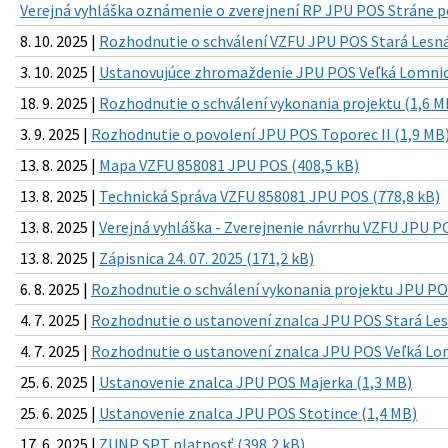
Verejná vyhláška oznámenie o zverejnení RP JPU POS Stráne p
8. 10. 2025 |
Rozhodnutie o schválení VZFU JPU POS Stará Lesná
3. 10. 2025 |
Ustanovujúce zhromaždenie JPU POS Veľká Lomnica
18. 9. 2025 |
Rozhodnutie o schválení vykonania projektu (1,6 M
3. 9. 2025 |
Rozhodnutie o povolení JPU POS Toporec II (1,9 MB
13. 8. 2025 |
Mapa VZFU 858081 JPU POS (408,5 kB)
13. 8. 2025 |
Technická Správa VZFU 858081 JPU POS (778,8 kB)
13. 8. 2025 |
Verejná vyhláška - Zverejnenie návrrhu VZFU JPU PO
13. 8. 2025 |
Zápisnica 24. 07. 2025 (171,2 kB)
6. 8. 2025 |
Rozhodnutie o schválení vykonania projektu JPU PO
4. 7. 2025 |
Rozhodnutie o ustanovení znalca JPU POS Stará Les
4. 7. 2025 |
Rozhodnutie o ustanovení znalca JPU POS Veľká Lom
25. 6. 2025 |
Ustanovenie znalca JPU POS Majerka (1,3 MB)
25. 6. 2025 |
Ustanovenie znalca JPU POS Stotince (1,4 MB)
17. 6. 2025 |
ZUNP SPT platnosť (398,2 kB)