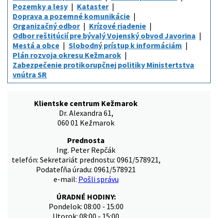
Pozemky a lesy
Kataster
Doprava a pozemné komunikácie
Organizačný odbor
Krízové riadenie
Odbor reštitúcií pre bývalý Vojenský obvod Javorina
Mestá a obce
Slobodný prístup k informáciám
Plán rozvoja okresu Kežmarok
Zabezpečenie protikorupčnej politiky Ministertstva
vnútra SR
Klientske centrum Kežmarok
Dr. Alexandra 61,
060 01 Kežmarok
Prednosta
Ing. Peter Repčák
telefón: Sekretariát prednostu: 0961/578921,
Podateľňa úradu: 0961/578921
e-mail:
Pošli správu
ÚRADNÉ HODINY:
Pondelok: 08:00 - 15:00
Utorok: 08:00 - 15:00