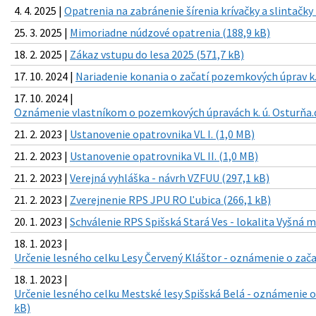
4. 4. 2025 |
Opatrenia na zabránenie šírenia krívačky a slintačky
25. 3. 2025 |
Mimoriadne núdzové opatrenia (188,9 kB)
18. 2. 2025 |
Zákaz vstupu do lesa 2025 (571,7 kB)
17. 10. 2024 |
Nariadenie konania o začatí pozemkových úprav k.
17. 10. 2024 |
Oznámenie vlastníkom o pozemkových úpravách k. ú. Osturňa.d
21. 2. 2023 |
Ustanovenie opatrovnika VL I. (1,0 MB)
21. 2. 2023 |
Ustanovenie opatrovnika VL II. (1,0 MB)
21. 2. 2023 |
Verejná vyhláška - návrh VZFUU (297,1 kB)
21. 2. 2023 |
Zverejnenie RPS JPU RO Ľubica (266,1 kB)
20. 1. 2023 |
Schválenie RPS Spišská Stará Ves - lokalita Vyšná m
18. 1. 2023 |
Určenie lesného celku Lesy Červený Kláštor - oznámenie o zača
18. 1. 2023 |
Určenie lesného celku Mestské lesy Spišská Belá - oznámenie o
kB)