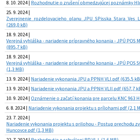
8. 10. 2024 |
Rozhodnutie o zrušení obmedzujúcej poznámky Hlum
25. 9. 2024 |
Zverejnenie_rozdelovacieho_planu_JPU_SPisska_Stara_Ves_L
(269,0 kB)
18. 9. 2024 |
Verejná vyhláška - nariadenie prípravného konania - JPÚ POS M
(895,7 kB)
18. 9. 2024 |
Verejná vyhláška - nariadenie prípravného konania - JPÚ POS S
(1,3 MB)
13. 9. 2024 |
Nariadenie vykonania JPU a PPNH VLI.pdf (635,5 kB
13. 9. 2024 |
Nariadenie vykonania JPU a PPNH VLII.pdf (657,7 k
10. 9. 2024 |
Oznámenie o začatí konania pre parcelu KNC 963 H
6. 8. 2024 |
Nariadenie vykonania projektu s prílohami.pdf (2,1 
23. 7. 2024 |
Nariadenie vykonania projektu s prilohou - Postup prechodu z
Huncovce.pdf (1,3 MB)
22. 7. 2024 |
Rozhodnutie o schváleni RP VL I. (1,6 MB)