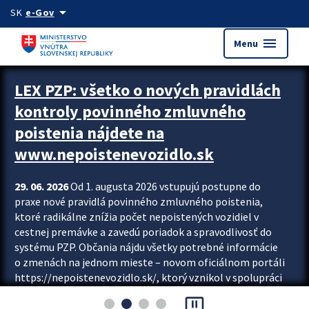
Preskocit na hlavný obsah
arrow_drop_down
SK
e-Gov
menu
Menu
Zastavit automatický posun upútavok
LEX PZP: všetko o nových pravidlách
kontroly povinného zmluvného
poistenia nájdete na
www.nepoistenevozidlo.sk
29. 06. 2026
Od 1. augusta 2026 vstupujú postupne do
praxe nové pravidlá povinného zmluvného poistenia,
ktoré radikálne znížia počet nepoistených vozidiel v
cestnej premávke a zavedú poriadok a spravodlivosť do
systému PZP. Občania nájdu všetky potrebné informácie
o zmenách na jednom mieste – novom oficiálnom portáli
https://nepoistenevozidlo.sk/, ktorý vznikol v spolupráci
Slovenskej kancelárie poisťovateľov (SKP), Slovenskej
pause_presentation
asociácie poisťovní (SLASPO) a Ministerstva vnútra SR.