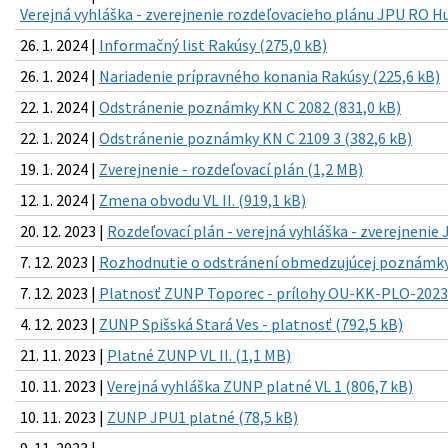
Verejná vyhláška - zverejnenie rozdeľovacieho plánu JPU RO H
26. 1. 2024 |
Informačný list Rakúsy (275,0 kB)
26. 1. 2024 |
Nariadenie prípravného konania Rakúsy (225,6 kB)
22. 1. 2024 |
Odstránenie poznámky KN C 2082 (831,0 kB)
22. 1. 2024 |
Odstránenie poznámky KN C 2109 3 (382,6 kB)
19. 1. 2024 |
Zverejnenie - rozdeľovací plán (1,2 MB)
12. 1. 2024 |
Zmena obvodu VL II. (919,1 kB)
20. 12. 2023 |
Rozdeľovací plán - verejná vyhláška - zverejnenie
7. 12. 2023 |
Rozhodnutie o odstránení obmedzujúcej poznámky 
7. 12. 2023 |
Platnosť ZUNP Toporec - prílohy OU-KK-PLO-2023
4. 12. 2023 |
ZUNP Spišská Stará Ves - platnosť (792,5 kB)
21. 11. 2023 |
Platné ZUNP VL II. (1,1 MB)
10. 11. 2023 |
Verejná vyhláška ZUNP platné VL 1 (806,7 kB)
10. 11. 2023 |
ZUNP JPU1 platné (78,5 kB)
9. 11. 2023 |