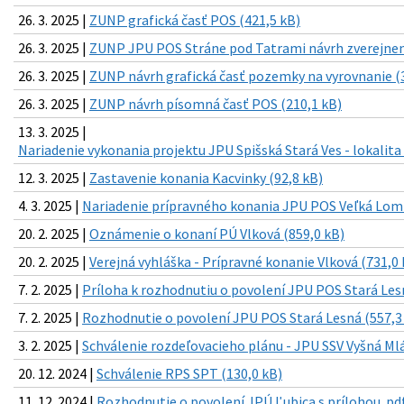
26. 3. 2025 |
ZUNP grafická časť POS (421,5 kB)
26. 3. 2025 |
ZUNP JPU POS Stráne pod Tatrami návrh zverejneni
26. 3. 2025 |
ZUNP návrh grafická časť pozemky na vyrovnanie (
26. 3. 2025 |
ZUNP návrh písomná časť POS (210,1 kB)
13. 3. 2025 |
Nariadenie vykonania projektu JPU Spišská Stará Ves - lokalita
12. 3. 2025 |
Zastavenie konania Kacvinky (92,8 kB)
4. 3. 2025 |
Nariadenie prípravného konania JPU POS Veľká Lomn
20. 2. 2025 |
Oznámenie o konaní PÚ Vlková (859,0 kB)
20. 2. 2025 |
Verejná vyhláška - Prípravné konanie Vlková (731,0 
7. 2. 2025 |
Príloha k rozhodnutiu o povolení JPU POS Stará Les
7. 2. 2025 |
Rozhodnutie o povolení JPU POS Stará Lesná (557,3
3. 2. 2025 |
Schválenie rozdeľovacieho plánu - JPU SSV Vyšná Ml
20. 12. 2024 |
Schválenie RPS SPT (130,0 kB)
11. 12. 2024 |
Rozhodnutie o povolení JPÚ Ľubica s prílohou .pdf