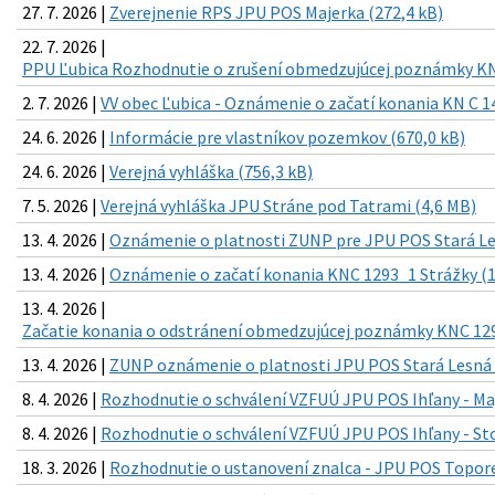
27. 7. 2026 |
Zverejnenie RPS JPU POS Majerka (272,4 kB)
22. 7. 2026 |
PPU Ľubica Rozhodnutie o zrušení obmedzujúcej poznámky KN 
2. 7. 2026 |
VV obec Ľubica - Oznámenie o začatí konania KN C 1
24. 6. 2026 |
Informácie pre vlastníkov pozemkov (670,0 kB)
24. 6. 2026 |
Verejná vyhláška (756,3 kB)
7. 5. 2026 |
Verejná vyhláška JPU Stráne pod Tatrami (4,6 MB)
13. 4. 2026 |
Oznámenie o platnosti ZUNP pre JPU POS Stará Le
13. 4. 2026 |
Oznámenie o začatí konania KNC 1293_1 Strážky (1
13. 4. 2026 |
Začatie konania o odstránení obmedzujúcej poznámky KNC 129
13. 4. 2026 |
ZUNP oznámenie o platnosti JPU POS Stará Lesná 
8. 4. 2026 |
Rozhodnutie o schválení VZFUÚ JPU POS Ihľany - Maj
8. 4. 2026 |
Rozhodnutie o schválení VZFUÚ JPU POS Ihľany - Sto
18. 3. 2026 |
Rozhodnutie o ustanovení znalca - JPU POS Toporec