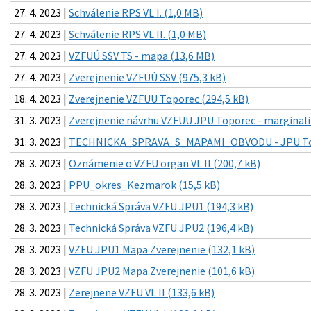
27. 4. 2023 |
Schválenie RPS VL I. (1,0 MB)
27. 4. 2023 |
Schválenie RPS VL II. (1,0 MB)
27. 4. 2023 |
VZFUÚ SSV TS - mapa (13,6 MB)
27. 4. 2023 |
Zverejnenie VZFUÚ SSV (975,3 kB)
18. 4. 2023 |
Zverejnenie VZFUU Toporec (294,5 kB)
31. 3. 2023 |
Zverejnenie návrhu VZFUU JPU Toporec - marginali
31. 3. 2023 |
TECHNICKA_SPRAVA_S_MAPAMI_OBVODU - JPU Top
28. 3. 2023 |
Oznámenie o VZFU organ VL II (200,7 kB)
28. 3. 2023 |
PPU_okres_Kezmarok (15,5 kB)
28. 3. 2023 |
Technická Správa VZFU JPU1 (194,3 kB)
28. 3. 2023 |
Technická Správa VZFU JPU2 (196,4 kB)
28. 3. 2023 |
VZFU JPU1 Mapa Zverejnenie (132,1 kB)
28. 3. 2023 |
VZFU JPU2 Mapa Zverejnenie (101,6 kB)
28. 3. 2023 |
Zerejnene VZFU VL II (133,6 kB)