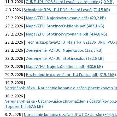
11. 3. 2026 |
ZUNP JPU POS Stará Lesná - zverejnenie (2,0 MB)
4. 3. 2026 |
Schválenie RPS JPU POS - Stará Lesná (714,5 kB)
23. 2. 2026 |
MapaVZFU_MajerkaVyrovnanie.pdf (429,2 kB)
23. 2. 2026 |
MapaVZFU_StotinceOsidlenie.pdf (487,1 kB)
23. 2. 2026 |
MapaVZFU_StotinceVyrovnanie.pdf (434,8 kB)
23. 2. 2026 |
TechnickaSpravaVZFU_Majerka_821136_JPU_POS.pd
23. 2. 2026 |
Zverejnenie_VZFUU_Majerka.doc (132,6 kB)
23. 2. 2026 |
Zverejnenie_VZFUU_Stotince.doc (132,6 kB)
23. 2. 2026 |
MapaVZFU_MajerkaOsidlenie.pdf (438,6 kB)
20. 2. 2026 |
Rozhodnutie o prerušení JPU Ľubica.pdf (319,4 kB)
19. 2. 2026 |
Verejná vyhláška - Nariadenie konania o začatí pozemkových úp
18. 2. 2026 |
Verejná vyhláška - Ustanovujúce zhromaždenie účastníkov p
Toporec II. (562,5 kB)
9. 2. 2026 |
Nariadenie konania o začatí JPU POS Jurské (805,5 k