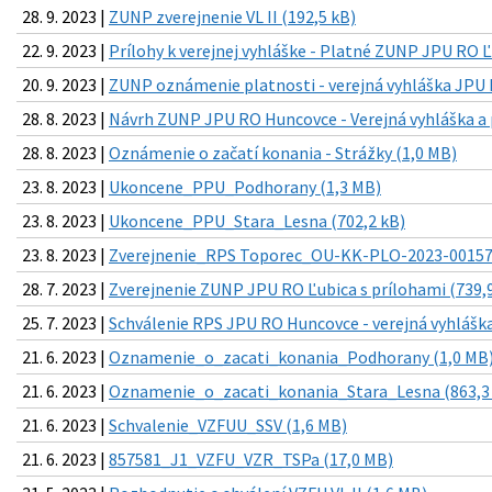
28. 9. 2023 |
ZUNP zverejnenie VL II (192,5 kB)
22. 9. 2023 |
Prílohy k verejnej vyhláške - Platné ZUNP JPU RO Ľ
20. 9. 2023 |
ZUNP oznámenie platnosti - verejná vyhláška JPU 
28. 8. 2023 |
Návrh ZUNP JPU RO Huncovce - Verejná vyhláška a p
28. 8. 2023 |
Oznámenie o začatí konania - Strážky (1,0 MB)
23. 8. 2023 |
Ukoncene_PPU_Podhorany (1,3 MB)
23. 8. 2023 |
Ukoncene_PPU_Stara_Lesna (702,2 kB)
23. 8. 2023 |
Zverejnenie_RPS Toporec_OU-KK-PLO-2023-001579
28. 7. 2023 |
Zverejnenie ZUNP JPU RO Ľubica s prílohami (739,
25. 7. 2023 |
Schválenie RPS JPU RO Huncovce - verejná vyhláška
21. 6. 2023 |
Oznamenie_o_zacati_konania_Podhorany (1,0 MB
21. 6. 2023 |
Oznamenie_o_zacati_konania_Stara_Lesna (863,3
21. 6. 2023 |
Schvalenie_VZFUU_SSV (1,6 MB)
21. 6. 2023 |
857581_J1_VZFU_VZR_TSPa (17,0 MB)