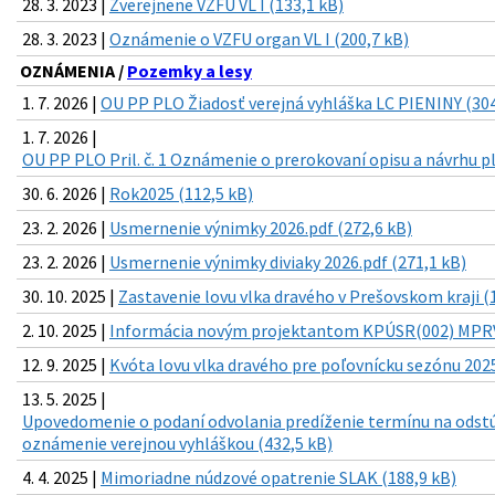
28. 3. 2023 |
Zverejnene VZFU VL I (133,1 kB)
28. 3. 2023 |
Oznámenie o VZFU organ VL I (200,7 kB)
OZNÁMENIA /
Pozemky a lesy
1. 7. 2026 |
OU PP PLO Žiadosť verejná vyhláška LC PIENINY (304
1. 7. 2026 |
OU PP PLO Pril. č. 1 Oznámenie o prerokovaní opisu a návrhu p
30. 6. 2026 |
Rok2025 (112,5 kB)
23. 2. 2026 |
Usmernenie výnimky 2026.pdf (272,6 kB)
23. 2. 2026 |
Usmernenie výnimky diviaky 2026.pdf (271,1 kB)
30. 10. 2025 |
Zastavenie lovu vlka dravého v Prešovskom kraji (
2. 10. 2025 |
Informácia novým projektantom KPÚSR(002) MPRVS
12. 9. 2025 |
Kvóta lovu vlka dravého pre poľovnícku sezónu 2025
13. 5. 2025 |
Upovedomenie o podaní odvolania predíženie termínu na odst
oznámenie verejnou vyhláškou (432,5 kB)
4. 4. 2025 |
Mimoriadne núdzové opatrenie SLAK (188,9 kB)