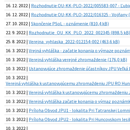
16. 12. 2022 |
Rozhodnutie OU-KK-PLO-2022/005583-007 - Ľubic
16. 12. 2022 |
Rozhodnutie OU-KK-PLO-2022/016325 - Vojňany (
27. 10. 2022 |
Skončenie PSoL - oznámenie (810,4 kB)
22. 9. 2022 |
Rozhodnutie_OU_KK_PLO_2022_002345 (898,5 kB
25. 8. 2022 |
Verejna_vyhlaska_2022-012154-002 (463,6 kB)
16. 3. 2022 |
Vrejná vyhláška - začatie konania o výmaze poznám
10. 3. 2022 |
Verejná vyhláška verejné zhromaždenie (176,0 kB)
10. 3. 2022 |
Ustanovujúce zhromaždenie účastníkov JPU Veľká Lo
10. 3. 2022 |
Verejná vyhláška k ustanovujúcemu zhromaždeniu JPU RO Hunc
10. 3. 2022 |
Verejná vyhláška k ustanovujúcemu zhromaždeniu J
10. 3. 2022 |
Verejná vyhláška začatie konania o výmaz poznámky
10. 3. 2022 |
Príloha Obvod JPU1 - lokalita Pri Tatranskej Lomnic
10. 3. 2022 |
Príloha Obvod JPU2 - lokalita Pri Huncovskom lesik
10. 3. 2022 |