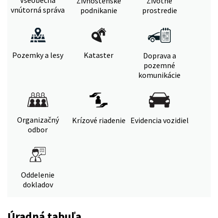
Živnostenské
Životné
vnútorná správa
podnikanie
prostredie
Pozemky a lesy
Kataster
Doprava a
pozemné
komunikácie
Organizačný
Krízové riadenie
Evidencia vozidiel
odbor
Oddelenie
dokladov
Úradná tabuľa