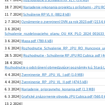
18. 7. 2024 |
Nariadenie vykonania projektu s prílohami - JPU RO
11. 7. 2024 |
Schválenie RP VL II. (882,8 kB)
2. 7. 2024 |
Oznámenie o zverejnení OVN za rok 2023.pdf (213,6 
3. 6. 2024 |
Schvalenie_rozdelovacieho_planu_OU_KK_PLO_2024_001633_3
3. 6. 2024 |
Mapa.pdf (780,6 kB)
3. 6. 2024 |
Rozhodnutie_Schvalenie_RP_JPU_RO_Huncovce_ur_t
28. 5. 2024 |
Rozhodnutie - Schválenie RP JPU RO Ľubica .pdf (4
18. 4. 2024 |
Rozhodnutie o odstránení obmedzujúcej poznámky k.ú. Stará L
4. 4. 2024 |
Zverejnenie_RP_JPU_VL_I.pdf (1,0 MB)
4. 4. 2024 |
Zverejnenie_RP_JPU_VL_II.pdf (474,5 kB)
6. 3. 2024 |
Nariadenie_pripravneho_konania.pdf (1,3 MB)
6. 3. 2024 |
Grafické znázornenie obvodu JPU Ľubica.pdf (560,0 
13. 2. 2024 |