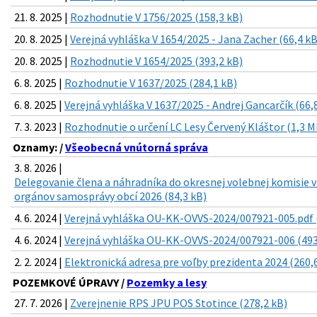
21. 8. 2025 |
Rozhodnutie V 1756/2025 (158,3 kB)
20. 8. 2025 |
Verejná vyhláška V 1654/2025 - Jana Zacher (66,4 kB
20. 8. 2025 |
Rozhodnutie V 1654/2025 (393,2 kB)
6. 8. 2025 |
Rozhodnutie V 1637/2025 (284,1 kB)
6. 8. 2025 |
Verejná vyhláška V 1637/2025 - Andrej Gancarčík (66,
7. 3. 2023 |
Rozhodnutie o určení LC Lesy Červený Kláštor (1,3 M
Oznamy: /
Všeobecná vnútorná správa
3. 8. 2026 |
Delegovanie člena a náhradníka do okresnej volebnej komisie 
orgánov samosprávy obcí 2026 (84,3 kB)
4. 6. 2024 |
Verejná vyhláška OU-KK-OVVS-2024/007921-005.pdf 
4. 6. 2024 |
Verejná vyhláška OU-KK-OVVS-2024/007921-006 (493
2. 2. 2024 |
Elektronická adresa pre voľby prezidenta 2024 (260,
POZEMKOVÉ ÚPRAVY /
Pozemky a lesy
27. 7. 2026 |
Zverejnenie RPS JPU POS Stotince (278,2 kB)