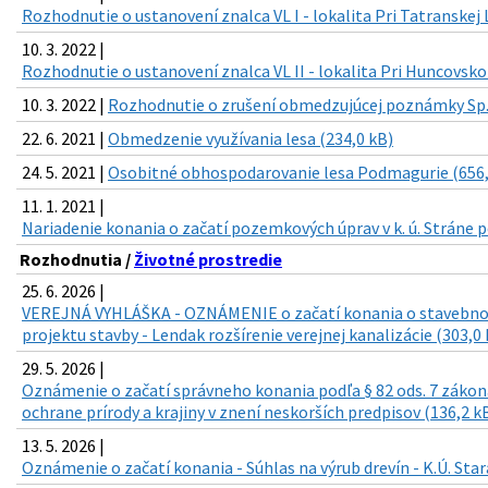
Rozhodnutie o ustanovení znalca VL I - lokalita Pri Tatranskej 
10. 3. 2022 |
Rozhodnutie o ustanovení znalca VL II - lokalita Pri Huncovsko
10. 3. 2022 |
Rozhodnutie o zrušení obmedzujúcej poznámky Sp.
22. 6. 2021 |
Obmedzenie využívania lesa (234,0 kB)
24. 5. 2021 |
Osobitné obhospodarovanie lesa Podmagurie (656,
11. 1. 2021 |
Nariadenie konania o začatí pozemkových úprav v k. ú. Stráne 
Rozhodnutia /
Životné prostredie
25. 6. 2026 |
VEREJNÁ VYHLÁŠKA - OZNÁMENIE o začatí konania o stavebno
projektu stavby - Lendak rozšírenie verejnej kanalizácie (303,0 
29. 5. 2026 |
Oznámenie o začatí správneho konania podľa § 82 ods. 7 zákona 
ochrane prírody a krajiny v znení neskorších predpisov (136,2 k
13. 5. 2026 |
Oznámenie o začatí konania - Súhlas na výrub drevín - K.Ú. Star