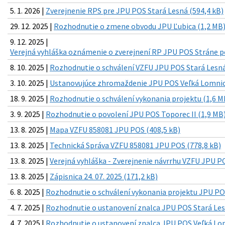
5. 1. 2026 |
Zverejnenie RPS pre JPU POS Stará Lesná (594,4 kB)
29. 12. 2025 |
Rozhodnutie o zmene obvodu JPU Ľubica (1,2 MB
9. 12. 2025 |
Verejná vyhláška oznámenie o zverejnení RP JPU POS Stráne p
8. 10. 2025 |
Rozhodnutie o schválení VZFU JPU POS Stará Lesná
3. 10. 2025 |
Ustanovujúce zhromaždenie JPU POS Veľká Lomnica
18. 9. 2025 |
Rozhodnutie o schválení vykonania projektu (1,6 M
3. 9. 2025 |
Rozhodnutie o povolení JPU POS Toporec II (1,9 MB
13. 8. 2025 |
Mapa VZFU 858081 JPU POS (408,5 kB)
13. 8. 2025 |
Technická Správa VZFU 858081 JPU POS (778,8 kB)
13. 8. 2025 |
Verejná vyhláška - Zverejnenie návrrhu VZFU JPU PO
13. 8. 2025 |
Zápisnica 24. 07. 2025 (171,2 kB)
6. 8. 2025 |
Rozhodnutie o schválení vykonania projektu JPU PO
4. 7. 2025 |
Rozhodnutie o ustanovení znalca JPU POS Stará Les
4. 7. 2025 |
Rozhodnutie o ustanovení znalca JPU POS Veľká Lom