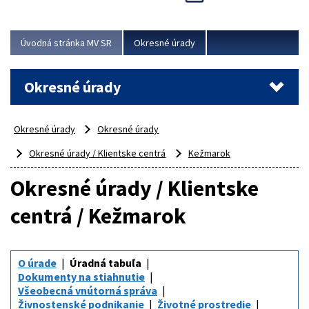
Novinky predstavili na...
Viac
Úvodná stránka MV SR
Okresné úrady
Okresné úrady
Okresné úrady
Okresné úrady
Okresné úrady / Klientske centrá
Kežmarok
Okresné úrady / Klientske
centrá / Kežmarok
O úrade
Úradná tabuľa
Dokumenty na stiahnutie
Všeobecná vnútorná správa
Živnostenské podnikanie
Životné prostredie