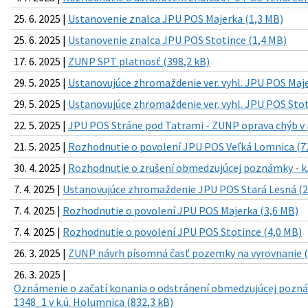
25. 6. 2025 |
Ustanovenie znalca JPU POS Majerka (1,3 MB)
25. 6. 2025 |
Ustanovenie znalca JPU POS Stotince (1,4 MB)
17. 6. 2025 |
ZUNP SPT platnosť (398,2 kB)
29. 5. 2025 |
Ustanovujúce zhromaždenie ver. vyhl. JPU POS Maje
29. 5. 2025 |
Ustanovujúce zhromaždenie ver. vyhl. JPU POS Stot
22. 5. 2025 |
JPU POS Stráne pod Tatrami - ZUNP oprava chýb v p
21. 5. 2025 |
Rozhodnutie o povolení JPU POS Veľká Lomnica (7
30. 4. 2025 |
Rozhodnutie o zrušení obmedzujúcej poznámky - k.
7. 4. 2025 |
Ustanovujúce zhromaždenie JPU POS Stará Lesná (2
7. 4. 2025 |
Rozhodnutie o povolení JPU POS Majerka (3,6 MB)
7. 4. 2025 |
Rozhodnutie o povolení JPU POS Stotince (4,0 MB)
26. 3. 2025 |
ZUNP návrh písomná časť pozemky na vyrovnanie (
26. 3. 2025 |
Oznámenie o začatí konania o odstránení obmedzujúcej pozná
1348_1 v k.ú. Holumnica (832,3 kB)