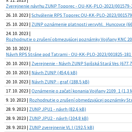
Zverejnenie návrhu ZUNP Toporec - OU-KK-PLO-2023/001579-2
26. 10. 2023 |
Schválenie RPS Toporec OU-KK-PLO-2023/001579-
25. 10. 2023 |
ZUNP oznámenie platnosti ver.vyhl._Huncovce (66
24. 10. 2023 |
Rozhodnutie o zrušení obmezujúcej poznámky Vojňany KNC 208
20. 10. 2023 |
Návrh RPS Stráne pod Tatrami - OU-KK-PLO-2023/001825-181 L
20. 10. 2023 |
Zverejnenie - Návrh ZUNP Spišská Stará Ves (677,7
20. 10. 2023 |
Návrh ZUNP (454,6 kB)
20. 10. 2023 |
Návrh ZUNP - graf (188,5 kB)
17. 10. 2023 |
Oznámenie o začatí konania Vojňany 2109_1 (1,3 
9. 10. 2023 |
Rozhodnutie o zrušení obmedzujúcej poznámky Strá
28. 9. 2023 |
ZUNP JPU1 - návrh (82,6 kB)
28. 9. 2023 |
ZUNP JPU2 - návrh (104,8 kB)
28. 9. 2023 |
ZUNP zverejnenie VL I (192,5 kB)