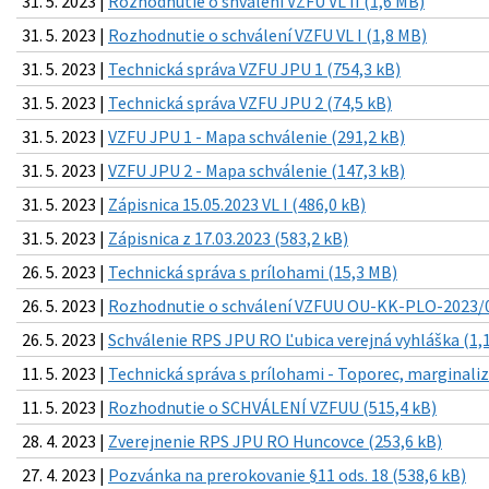
31. 5. 2023 |
Rozhodnutie o shválení VZFU VL II (1,6 MB)
31. 5. 2023 |
Rozhodnutie o schválení VZFU VL I (1,8 MB)
31. 5. 2023 |
Technická správa VZFU JPU 1 (754,3 kB)
31. 5. 2023 |
Technická správa VZFU JPU 2 (74,5 kB)
31. 5. 2023 |
VZFU JPU 1 - Mapa schválenie (291,2 kB)
31. 5. 2023 |
VZFU JPU 2 - Mapa schválenie (147,3 kB)
31. 5. 2023 |
Zápisnica 15.05.2023 VL I (486,0 kB)
31. 5. 2023 |
Zápisnica z 17.03.2023 (583,2 kB)
26. 5. 2023 |
Technická správa s prílohami (15,3 MB)
26. 5. 2023 |
Rozhodnutie o schválení VZFUU OU-KK-PLO-2023/0
26. 5. 2023 |
Schválenie RPS JPU RO Ľubica verejná vyhláška (1,
11. 5. 2023 |
Technická správa s prílohami - Toporec, marginali
11. 5. 2023 |
Rozhodnutie o SCHVÁLENÍ VZFUU (515,4 kB)
28. 4. 2023 |
Zverejnenie RPS JPU RO Huncovce (253,6 kB)
27. 4. 2023 |
Pozvánka na prerokovanie §11 ods. 18 (538,6 kB)