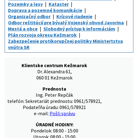
Pozemky a lesy
Kataster
Doprava a pozemné komunikácie
Organizačný odbor
Krízové riadenie
Odbor reštitúcií pre bývalý Vojenský obvod Javorina
Mestá a obce
Slobodný prístup k informáciám
Plán rozvoja okresu Kežmarok
Zabezpečenie protikorupčnej politiky Ministertstva
vnútra SR
Klientske centrum Kežmarok
Dr. Alexandra 61,
060 01 Kežmarok
Prednosta
Ing. Peter Repčák
telefón: Sekretariát prednostu: 0961/578921,
Podateľňa úradu: 0961/578921
e-mail:
Pošli správu
ÚRADNÉ HODINY:
Pondelok: 08:00 - 15:00
Utorok: 08:00 - 15:00