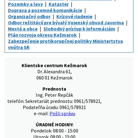
Pozemky a lesy
Kataster
Doprava a pozemné komunikácie
Organizačný odbor
Krízové riadenie
Odbor reštitúcií pre bývalý Vojenský obvod Javorina
Mestá a obce
Slobodný prístup k informáciám
Plán rozvoja okresu Kežmarok
Zabezpečenie protikorupčnej politiky Ministertstva
vnútra SR
Klientske centrum Kežmarok
Dr. Alexandra 61,
060 01 Kežmarok
Prednosta
Ing. Peter Repčák
telefón: Sekretariát prednostu: 0961/578921,
Podateľňa úradu: 0961/578921
e-mail:
Pošli správu
ÚRADNÉ HODINY:
Pondelok: 08:00 - 15:00
Utorok: 08:00 - 15:00