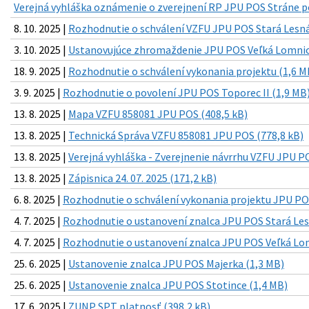
Verejná vyhláška oznámenie o zverejnení RP JPU POS Stráne p
8. 10. 2025 |
Rozhodnutie o schválení VZFU JPU POS Stará Lesná
3. 10. 2025 |
Ustanovujúce zhromaždenie JPU POS Veľká Lomnica
18. 9. 2025 |
Rozhodnutie o schválení vykonania projektu (1,6 M
3. 9. 2025 |
Rozhodnutie o povolení JPU POS Toporec II (1,9 MB
13. 8. 2025 |
Mapa VZFU 858081 JPU POS (408,5 kB)
13. 8. 2025 |
Technická Správa VZFU 858081 JPU POS (778,8 kB)
13. 8. 2025 |
Verejná vyhláška - Zverejnenie návrrhu VZFU JPU PO
13. 8. 2025 |
Zápisnica 24. 07. 2025 (171,2 kB)
6. 8. 2025 |
Rozhodnutie o schválení vykonania projektu JPU PO
4. 7. 2025 |
Rozhodnutie o ustanovení znalca JPU POS Stará Les
4. 7. 2025 |
Rozhodnutie o ustanovení znalca JPU POS Veľká Lom
25. 6. 2025 |
Ustanovenie znalca JPU POS Majerka (1,3 MB)
25. 6. 2025 |
Ustanovenie znalca JPU POS Stotince (1,4 MB)
17. 6. 2025 |
ZUNP SPT platnosť (398,2 kB)