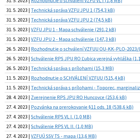
31. 5. 2023 |
Rozhodnutie o schválení VZFU VL I (1,8 MB)
31. 5. 2023 |
Technická správa VZFU JPU 1 (754,3 kB)
31. 5. 2023 |
Technická správa VZFU JPU 2 (74,5 kB)
31. 5. 2023 |
VZFU JPU 1 - Mapa schválenie (291,2 kB)
31. 5. 2023 |
VZFU JPU 2 - Mapa schválenie (147,3 kB)
26. 5. 2023 |
Rozhodnutie o schválení VZFUU OU-KK-PLO-2023/0
26. 5. 2023 |
Schválenie RPS JPU RO Ľubica verejná vyhláška (1,
26. 5. 2023 |
Technická správa s prílohami (15,3 MB)
11. 5. 2023 |
Rozhodnutie o SCHVÁLENÍ VZFUU (515,4 kB)
11. 5. 2023 |
Technická správa s prílohami - Toporec, marginali
28. 4. 2023 |
Zverejnenie RPS JPU RO Huncovce (253,6 kB)
27. 4. 2023 |
Pozvánka na prerokovanie §11 ods. 18 (538,6 kB)
27. 4. 2023 |
Schválenie RPS VL I. (1,0 MB)
27. 4. 2023 |
Schválenie RPS VL II. (1,0 MB)
27. 4. 2023 |
VZFUÚ SSV TS - mapa (13,6 MB)