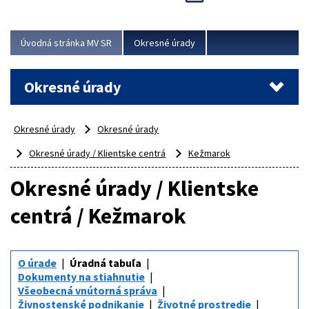
Novinky predstavili na...
Viac
Úvodná stránka MV SR
Okresné úrady
Okresné úrady
Okresné úrady
Okresné úrady
Okresné úrady / Klientske centrá
Kežmarok
Okresné úrady / Klientske
centrá / Kežmarok
O úrade
Úradná tabuľa
Dokumenty na stiahnutie
Všeobecná vnútorná správa
Živnostenské podnikanie
Životné prostredie