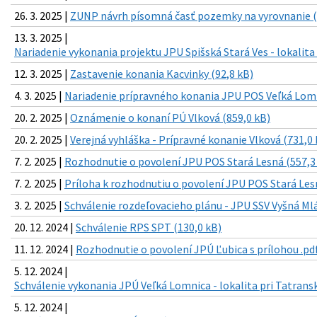
26. 3. 2025 |
ZUNP návrh písomná časť pozemky na vyrovnanie (
13. 3. 2025 |
Nariadenie vykonania projektu JPU Spišská Stará Ves - lokalita
12. 3. 2025 |
Zastavenie konania Kacvinky (92,8 kB)
4. 3. 2025 |
Nariadenie prípravného konania JPU POS Veľká Lomn
20. 2. 2025 |
Oznámenie o konaní PÚ Vlková (859,0 kB)
20. 2. 2025 |
Verejná vyhláška - Prípravné konanie Vlková (731,0 
7. 2. 2025 |
Rozhodnutie o povolení JPU POS Stará Lesná (557,3
7. 2. 2025 |
Príloha k rozhodnutiu o povolení JPU POS Stará Les
3. 2. 2025 |
Schválenie rozdeľovacieho plánu - JPU SSV Vyšná Ml
20. 12. 2024 |
Schválenie RPS SPT (130,0 kB)
11. 12. 2024 |
Rozhodnutie o povolení JPÚ Ľubica s prílohou .pdf
5. 12. 2024 |
Schválenie vykonania JPÚ Veľká Lomnica - lokalita pri Tatrans
5. 12. 2024 |