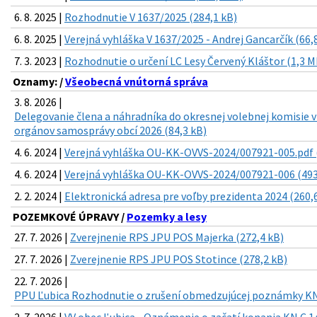
6. 8. 2025 |
Rozhodnutie V 1637/2025 (284,1 kB)
6. 8. 2025 |
Verejná vyhláška V 1637/2025 - Andrej Gancarčík (66,
7. 3. 2023 |
Rozhodnutie o určení LC Lesy Červený Kláštor (1,3 M
Oznamy: /
Všeobecná vnútorná správa
3. 8. 2026 |
Delegovanie člena a náhradníka do okresnej volebnej komisie 
orgánov samosprávy obcí 2026 (84,3 kB)
4. 6. 2024 |
Verejná vyhláška OU-KK-OVVS-2024/007921-005.pdf 
4. 6. 2024 |
Verejná vyhláška OU-KK-OVVS-2024/007921-006 (493
2. 2. 2024 |
Elektronická adresa pre voľby prezidenta 2024 (260,
POZEMKOVÉ ÚPRAVY /
Pozemky a lesy
27. 7. 2026 |
Zverejnenie RPS JPU POS Majerka (272,4 kB)
27. 7. 2026 |
Zverejnenie RPS JPU POS Stotince (278,2 kB)
22. 7. 2026 |
PPU Ľubica Rozhodnutie o zrušení obmedzujúcej poznámky KN 
2. 7. 2026 |
VV obec Ľubica - Oznámenie o začatí konania KN C 1