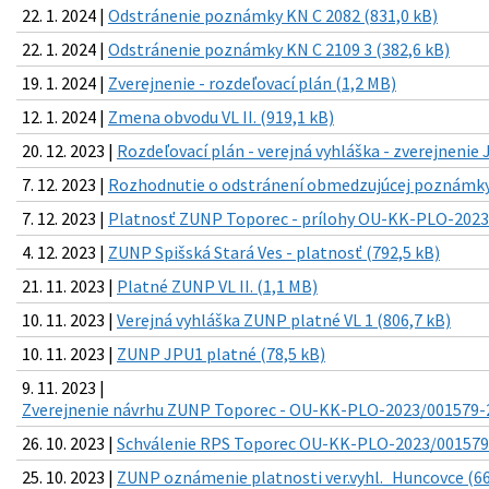
22. 1. 2024 |
Odstránenie poznámky KN C 2082 (831,0 kB)
22. 1. 2024 |
Odstránenie poznámky KN C 2109 3 (382,6 kB)
19. 1. 2024 |
Zverejnenie - rozdeľovací plán (1,2 MB)
12. 1. 2024 |
Zmena obvodu VL II. (919,1 kB)
20. 12. 2023 |
Rozdeľovací plán - verejná vyhláška - zverejnenie
7. 12. 2023 |
Rozhodnutie o odstránení obmedzujúcej poznámky 
7. 12. 2023 |
Platnosť ZUNP Toporec - prílohy OU-KK-PLO-2023
4. 12. 2023 |
ZUNP Spišská Stará Ves - platnosť (792,5 kB)
21. 11. 2023 |
Platné ZUNP VL II. (1,1 MB)
10. 11. 2023 |
Verejná vyhláška ZUNP platné VL 1 (806,7 kB)
10. 11. 2023 |
ZUNP JPU1 platné (78,5 kB)
9. 11. 2023 |
Zverejnenie návrhu ZUNP Toporec - OU-KK-PLO-2023/001579-2
26. 10. 2023 |
Schválenie RPS Toporec OU-KK-PLO-2023/001579-
25. 10. 2023 |
ZUNP oznámenie platnosti ver.vyhl._Huncovce (66