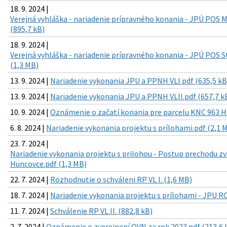
18. 9. 2024 |
Verejná vyhláška - nariadenie prípravného konania - JPÚ POS M
(895,7 kB)
18. 9. 2024 |
Verejná vyhláška - nariadenie prípravného konania - JPÚ POS S
(1,3 MB)
13. 9. 2024 |
Nariadenie vykonania JPU a PPNH VLI.pdf (635,5 kB
13. 9. 2024 |
Nariadenie vykonania JPU a PPNH VLII.pdf (657,7 k
10. 9. 2024 |
Oznámenie o začatí konania pre parcelu KNC 963 H
6. 8. 2024 |
Nariadenie vykonania projektu s prílohami.pdf (2,1 
23. 7. 2024 |
Nariadenie vykonania projektu s prilohou - Postup prechodu z
Huncovce.pdf (1,3 MB)
22. 7. 2024 |
Rozhodnutie o schváleni RP VL I. (1,6 MB)
18. 7. 2024 |
Nariadenie vykonania projektu s prílohami - JPU RO
11. 7. 2024 |
Schválenie RP VL II. (882,8 kB)
2. 7. 2024 |
Oznámenie o zverejnení OVN za rok 2023.pdf (213,6 