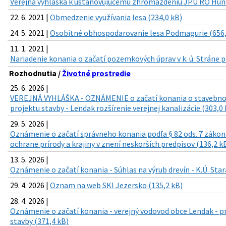
Verejná vyhláška k ustanovujúcemu zhromaždeniu JPU RO Hunc
22. 6. 2021 |
Obmedzenie využívania lesa (234,0 kB)
24. 5. 2021 |
Osobitné obhospodarovanie lesa Podmagurie (656,
11. 1. 2021 |
Nariadenie konania o začatí pozemkových úprav v k. ú. Stráne 
Rozhodnutia /
Životné prostredie
25. 6. 2026 |
VEREJNÁ VYHLÁŠKA - OZNÁMENIE o začatí konania o stavebno
projektu stavby - Lendak rozšírenie verejnej kanalizácie (303,0 
29. 5. 2026 |
Oznámenie o začatí správneho konania podľa § 82 ods. 7 zákona 
ochrane prírody a krajiny v znení neskorších predpisov (136,2 k
13. 5. 2026 |
Oznámenie o začatí konania - Súhlas na výrub drevín - K.Ú. Star
29. 4. 2026 |
Oznam na web SKI Jezersko (135,2 kB)
28. 4. 2026 |
Oznámenie o začatí konania - verejný vodovod obce Lendak - 
stavby (371,4 kB)