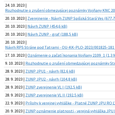
24. 10. 2023 |
Rozhodnutie o zrušení obmezujúcej poznámky Vojňany KNC 208
20. 10. 2023 |
Zverejnenie - Návrh ZUNP Spišská Stará Ves (677,7
20. 10. 2023 |
Návrh ZUNP (454,6 kB)
20. 10. 2023 |
Návrh ZUNP - graf (188,5 kB)
20. 10. 2023 |
Návrh RPS Stráne pod Tatrami - OU-KK-PLO-2023/001825-181 L
17. 10. 2023 |
Oznámenie o začatí konania Vojňany 2109_1 (1,3 
9. 10. 2023 |
Rozhodnutie o zrušení obmedzujúcej poznámky Strá
28. 9. 2023 |
ZUNP JPU1 - návrh (82,6 kB)
28. 9. 2023 |
ZUNP JPU2 - návrh (104,8 kB)
28. 9. 2023 |
ZUNP zverejnenie VL I (192,5 kB)
28. 9. 2023 |
ZUNP zverejnenie VL II (192,5 kB)
22. 9. 2023 |
Prílohy k verejnej vyhláške - Platné ZUNP JPU RO Ľ
20. 9. 2023 |
ZUNP oznámenie platnosti - verejná vyhláška JPU 