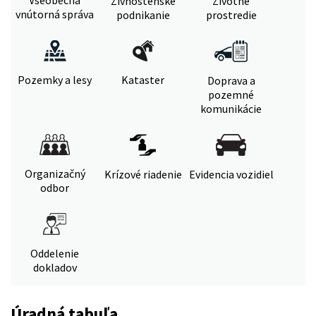
Živnostenské
Životné
vnútorná správa
podnikanie
prostredie
Pozemky a lesy
Kataster
Doprava a
pozemné
komunikácie
Organizačný
Krízové riadenie
Evidencia vozidiel
odbor
Oddelenie
dokladov
Úradná tabuľa