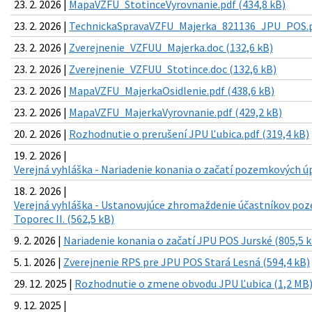
23. 2. 2026 |
MapaVZFU_StotinceVyrovnanie.pdf (434,8 kB)
23. 2. 2026 |
TechnickaSpravaVZFU_Majerka_821136_JPU_POS.pd
23. 2. 2026 |
Zverejnenie_VZFUU_Majerka.doc (132,6 kB)
23. 2. 2026 |
Zverejnenie_VZFUU_Stotince.doc (132,6 kB)
23. 2. 2026 |
MapaVZFU_MajerkaOsidlenie.pdf (438,6 kB)
23. 2. 2026 |
MapaVZFU_MajerkaVyrovnanie.pdf (429,2 kB)
20. 2. 2026 |
Rozhodnutie o prerušení JPU Ľubica.pdf (319,4 kB)
19. 2. 2026 |
Verejná vyhláška - Nariadenie konania o začatí pozemkových úp
18. 2. 2026 |
Verejná vyhláška - Ustanovujúce zhromaždenie účastníkov p
Toporec II. (562,5 kB)
9. 2. 2026 |
Nariadenie konania o začatí JPU POS Jurské (805,5 k
5. 1. 2026 |
Zverejnenie RPS pre JPU POS Stará Lesná (594,4 kB)
29. 12. 2025 |
Rozhodnutie o zmene obvodu JPU Ľubica (1,2 MB
9. 12. 2025 |