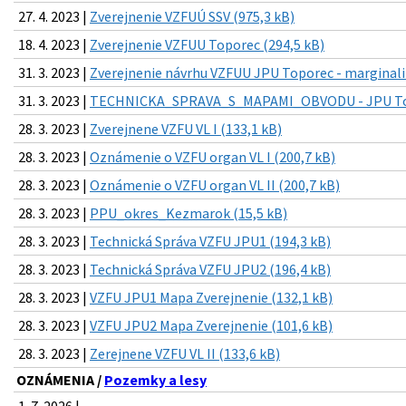
27. 4. 2023 |
Zverejnenie VZFUÚ SSV (975,3 kB)
18. 4. 2023 |
Zverejnenie VZFUU Toporec (294,5 kB)
31. 3. 2023 |
Zverejnenie návrhu VZFUU JPU Toporec - marginali
31. 3. 2023 |
TECHNICKA_SPRAVA_S_MAPAMI_OBVODU - JPU Top
28. 3. 2023 |
Zverejnene VZFU VL I (133,1 kB)
28. 3. 2023 |
Oznámenie o VZFU organ VL I (200,7 kB)
28. 3. 2023 |
Oznámenie o VZFU organ VL II (200,7 kB)
28. 3. 2023 |
PPU_okres_Kezmarok (15,5 kB)
28. 3. 2023 |
Technická Správa VZFU JPU1 (194,3 kB)
28. 3. 2023 |
Technická Správa VZFU JPU2 (196,4 kB)
28. 3. 2023 |
VZFU JPU1 Mapa Zverejnenie (132,1 kB)
28. 3. 2023 |
VZFU JPU2 Mapa Zverejnenie (101,6 kB)
28. 3. 2023 |
Zerejnene VZFU VL II (133,6 kB)
OZNÁMENIA /
Pozemky a lesy
1. 7. 2026 |