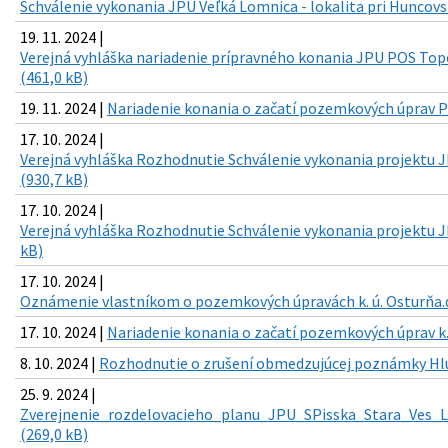
Schválenie vykonania JPÚ Veľká Lomnica - lokalita pri Huncovs
19. 11. 2024 |
Verejná vyhláška nariadenie prípravného konania JPU POS Topor
(461,0 kB)
19. 11. 2024 |
Nariadenie konania o začatí pozemkových úprav PO
17. 10. 2024 |
Verejná vyhláška Rozhodnutie Schválenie vykonania projektu 
(930,7 kB)
17. 10. 2024 |
Verejná vyhláška Rozhodnutie Schválenie vykonania projektu J
kB)
17. 10. 2024 |
Oznámenie vlastníkom o pozemkových úpravách k. ú. Osturňa.d
17. 10. 2024 |
Nariadenie konania o začatí pozemkových úprav k.
8. 10. 2024 |
Rozhodnutie o zrušení obmedzujúcej poznámky Hlum
25. 9. 2024 |
Zverejnenie_rozdelovacieho_planu_JPU_SPisska_Stara_Ves_L
(269,0 kB)