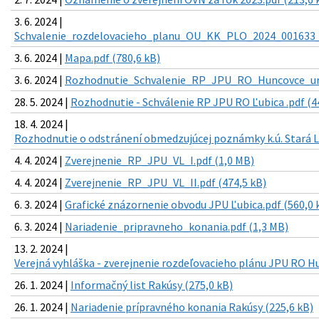
3. 6. 2024 |
Schvalenie_rozdelovacieho_planu_OU_KK_PLO_2024_001633_3
3. 6. 2024 |
Mapa.pdf (780,6 kB)
3. 6. 2024 |
Rozhodnutie_Schvalenie_RP_JPU_RO_Huncovce_ur_t
28. 5. 2024 |
Rozhodnutie - Schválenie RP JPU RO Ľubica .pdf (4
18. 4. 2024 |
Rozhodnutie o odstránení obmedzujúcej poznámky k.ú. Stará L
4. 4. 2024 |
Zverejnenie_RP_JPU_VL_I.pdf (1,0 MB)
4. 4. 2024 |
Zverejnenie_RP_JPU_VL_II.pdf (474,5 kB)
6. 3. 2024 |
Grafické znázornenie obvodu JPU Ľubica.pdf (560,0 
6. 3. 2024 |
Nariadenie_pripravneho_konania.pdf (1,3 MB)
13. 2. 2024 |
Verejná vyhláška - zverejnenie rozdeľovacieho plánu JPU RO H
26. 1. 2024 |
Informačný list Rakúsy (275,0 kB)
26. 1. 2024 |
Nariadenie prípravného konania Rakúsy (225,6 kB)