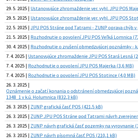
29. 5. 2025 |
Ustanovujúce zhromaždenie ver. vyhl. JPU POS Maje
29. 5. 2025 |
Ustanovujúce zhromaždenie ver. vyhl. JPU POS Stot
22. 5. 2025 |
JPU POS Stráne pod Tatrami - ZUNP oprava chýb v p
21. 5. 2025 |
Rozhodnutie o povolení JPU POS Veľká Lomnica (7
30. 4. 2025 |
Rozhodnutie o zrušení obmedzujúcej poznámky - k.
7. 4. 2025 |
Ustanovujúce zhromaždenie JPU POS Stará Lesná (2
7. 4. 2025 |
Rozhodnutie o povolení JPU POS Majerka (3,6 MB)
7. 4. 2025 |
Rozhodnutie o povolení JPU POS Stotince (4,0 MB)
26. 3. 2025 |
Oznámenie o začatí konania o odstránení obmedzujúcej pozná
1348_1 v k.ú. Holumnica (832,3 kB)
26. 3. 2025 |
ZUNP grafická časť POS (421,5 kB)
26. 3. 2025 |
ZUNP JPU POS Stráne pod Tatrami návrh zverejneni
26. 3. 2025 |
ZUNP návrh grafická časť pozemky na vyrovnanie (
26. 3. 2025 |
ZUNP návrh písomná časť POS (210,1 kB)