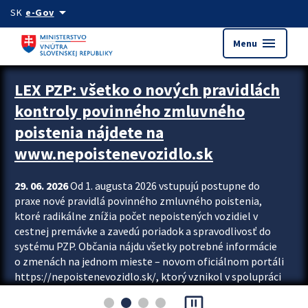
Preskocit na hlavný obsah
arrow_drop_down
SK
e-Gov
menu
Menu
Zastavit automatický posun upútavok
LEX PZP: všetko o nových pravidlách
kontroly povinného zmluvného
poistenia nájdete na
www.nepoistenevozidlo.sk
29. 06. 2026
Od 1. augusta 2026 vstupujú postupne do
praxe nové pravidlá povinného zmluvného poistenia,
ktoré radikálne znížia počet nepoistených vozidiel v
cestnej premávke a zavedú poriadok a spravodlivosť do
systému PZP. Občania nájdu všetky potrebné informácie
o zmenách na jednom mieste – novom oficiálnom portáli
https://nepoistenevozidlo.sk/, ktorý vznikol v spolupráci
Slovenskej kancelárie poisťovateľov (SKP), Slovenskej
pause_presentation
asociácie poisťovní (SLASPO) a Ministerstva vnútra SR.