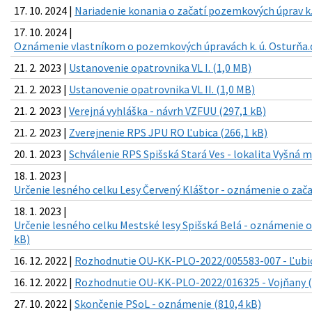
17. 10. 2024 |
Nariadenie konania o začatí pozemkových úprav k.
17. 10. 2024 |
Oznámenie vlastníkom o pozemkových úpravách k. ú. Osturňa.d
21. 2. 2023 |
Ustanovenie opatrovnika VL I. (1,0 MB)
21. 2. 2023 |
Ustanovenie opatrovnika VL II. (1,0 MB)
21. 2. 2023 |
Verejná vyhláška - návrh VZFUU (297,1 kB)
21. 2. 2023 |
Zverejnenie RPS JPU RO Ľubica (266,1 kB)
20. 1. 2023 |
Schválenie RPS Spišská Stará Ves - lokalita Vyšná m
18. 1. 2023 |
Určenie lesného celku Lesy Červený Kláštor - oznámenie o zača
18. 1. 2023 |
Určenie lesného celku Mestské lesy Spišská Belá - oznámenie o
kB)
16. 12. 2022 |
Rozhodnutie OU-KK-PLO-2022/005583-007 - Ľubic
16. 12. 2022 |
Rozhodnutie OU-KK-PLO-2022/016325 - Vojňany (
27. 10. 2022 |
Skončenie PSoL - oznámenie (810,4 kB)