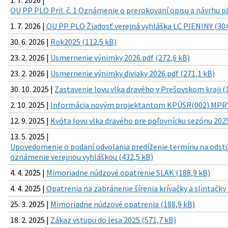
OU PP PLO Pril. č. 1 Oznámenie o prerokovaní opisu a návrhu p
1. 7. 2026 |
OU PP PLO Žiadosť verejná vyhláška LC PIENINY (304
30. 6. 2026 |
Rok2025 (112,5 kB)
23. 2. 2026 |
Usmernenie výnimky 2026.pdf (272,6 kB)
23. 2. 2026 |
Usmernenie výnimky diviaky 2026.pdf (271,1 kB)
30. 10. 2025 |
Zastavenie lovu vlka dravého v Prešovskom kraji (
2. 10. 2025 |
Informácia novým projektantom KPÚSR(002) MPRVS
12. 9. 2025 |
Kvóta lovu vlka dravého pre poľovnícku sezónu 2025
13. 5. 2025 |
Upovedomenie o podaní odvolania predíženie termínu na odst
oznámenie verejnou vyhláškou (432,5 kB)
4. 4. 2025 |
Mimoriadne núdzové opatrenie SLAK (188,9 kB)
4. 4. 2025 |
Opatrenia na zabránenie šírenia krívačky a slintačky
25. 3. 2025 |
Mimoriadne núdzové opatrenia (188,9 kB)
18. 2. 2025 |
Zákaz vstupu do lesa 2025 (571,7 kB)