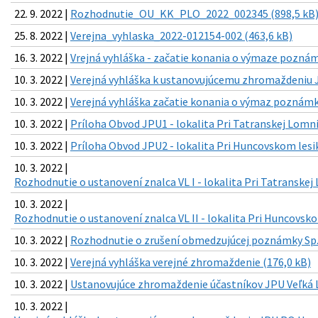
22. 9. 2022 |
Rozhodnutie_OU_KK_PLO_2022_002345 (898,5 kB
25. 8. 2022 |
Verejna_vyhlaska_2022-012154-002 (463,6 kB)
16. 3. 2022 |
Vrejná vyhláška - začatie konania o výmaze poznám
10. 3. 2022 |
Verejná vyhláška k ustanovujúcemu zhromaždeniu J
10. 3. 2022 |
Verejná vyhláška začatie konania o výmaz poznámky
10. 3. 2022 |
Príloha Obvod JPU1 - lokalita Pri Tatranskej Lomnic
10. 3. 2022 |
Príloha Obvod JPU2 - lokalita Pri Huncovskom lesik
10. 3. 2022 |
Rozhodnutie o ustanovení znalca VL I - lokalita Pri Tatranskej 
10. 3. 2022 |
Rozhodnutie o ustanovení znalca VL II - lokalita Pri Huncovsko
10. 3. 2022 |
Rozhodnutie o zrušení obmedzujúcej poznámky Sp.
10. 3. 2022 |
Verejná vyhláška verejné zhromaždenie (176,0 kB)
10. 3. 2022 |
Ustanovujúce zhromaždenie účastníkov JPU Veľká Lo
10. 3. 2022 |