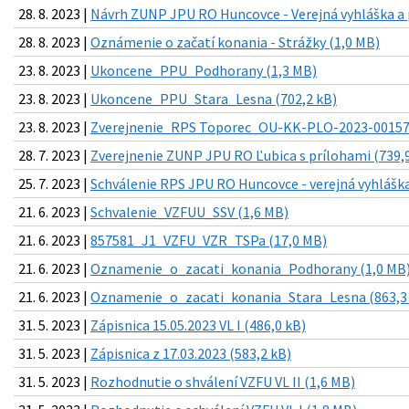
28. 8. 2023 |
Návrh ZUNP JPU RO Huncovce - Verejná vyhláška a p
28. 8. 2023 |
Oznámenie o začatí konania - Strážky (1,0 MB)
23. 8. 2023 |
Ukoncene_PPU_Podhorany (1,3 MB)
23. 8. 2023 |
Ukoncene_PPU_Stara_Lesna (702,2 kB)
23. 8. 2023 |
Zverejnenie_RPS Toporec_OU-KK-PLO-2023-001579
28. 7. 2023 |
Zverejnenie ZUNP JPU RO Ľubica s prílohami (739,
25. 7. 2023 |
Schválenie RPS JPU RO Huncovce - verejná vyhláška
21. 6. 2023 |
Schvalenie_VZFUU_SSV (1,6 MB)
21. 6. 2023 |
857581_J1_VZFU_VZR_TSPa (17,0 MB)
21. 6. 2023 |
Oznamenie_o_zacati_konania_Podhorany (1,0 MB
21. 6. 2023 |
Oznamenie_o_zacati_konania_Stara_Lesna (863,3
31. 5. 2023 |
Zápisnica 15.05.2023 VL I (486,0 kB)
31. 5. 2023 |
Zápisnica z 17.03.2023 (583,2 kB)
31. 5. 2023 |
Rozhodnutie o shválení VZFU VL II (1,6 MB)