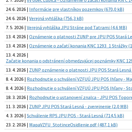
24. 6. 2026 |
Informácie pre vlastníkov pozemkov (670,0 kB)
24. 6. 2026 |
Verejná vyhláška (756,3 kB)
7. 5. 2026 |
Verejná vyhláška JPU Stráne pod Tatrami (4,6 MB)
13. 4. 2026 |
Oznámenie o platnosti ZUNP pre JPU POS Stará Le
13. 4. 2026 |
Oznámenie o začatí konania KNC 1293_1 Strážky (1
13. 4. 2026 |
Začatie konania o odstránení obmedzujúcej poznámky KNC 129
13. 4. 2026 |
ZUNP oznámenie o platnosti JPU POS Stará Lesná 
8. 4. 2026 |
Rozhodnutie o schválení VZFUÚ JPU POS Ihľany - Maj
8. 4. 2026 |
Rozhodnutie o schválení VZFUÚ JPU POS Ihľany - Sto
18. 3. 2026 |
Rozhodnutie o ustanovení znalca - JPU POS Toporec
11. 3. 2026 |
ZUNP JPU POS Stará Lesná - zverejnenie (2,0 MB)
4. 3. 2026 |
Schválenie RPS JPU POS - Stará Lesná (714,5 kB)
23. 2. 2026 |
MapaVZFU_StotinceOsidlenie.pdf (487,1 kB)