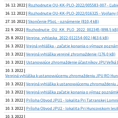
16. 12. 2022 |
Rozhodnutie OU-KK-PLO-2022/005583-007 - Ľubic
16. 12. 2022 |
Rozhodnutie OU-KK-PLO-2022/016325 - Vojňany (
27. 10. 2022 |
Skončenie PSoL - oznámenie (810,4 kB)
22. 9. 2022 |
Rozhodnutie_OU_KK_PLO_2022_002345 (898,5 kB
25. 8. 2022 |
Verejna_vyhlaska_2022-012154-002 (463,6 kB)
16. 3. 2022 |
Vrejná vyhláška - začatie konania o výmaze poznám
10. 3. 2022 |
Verejná vyhláška verejné zhromaždenie (176,0 kB)
10. 3. 2022 |
Ustanovujúce zhromaždenie účastníkov JPU Veľká Lo
10. 3. 2022 |
Verejná vyhláška k ustanovujúcemu zhromaždeniu JPU RO Hunc
10. 3. 2022 |
Verejná vyhláška k ustanovujúcemu zhromaždeniu J
10. 3. 2022 |
Verejná vyhláška začatie konania o výmaz poznámky
10. 3. 2022 |
Príloha Obvod JPU1 - lokalita Pri Tatranskej Lomnic
10. 3. 2022 |
Príloha Obvod JPU2 - lokalita Pri Huncovskom lesik
10. 3. 2022 |