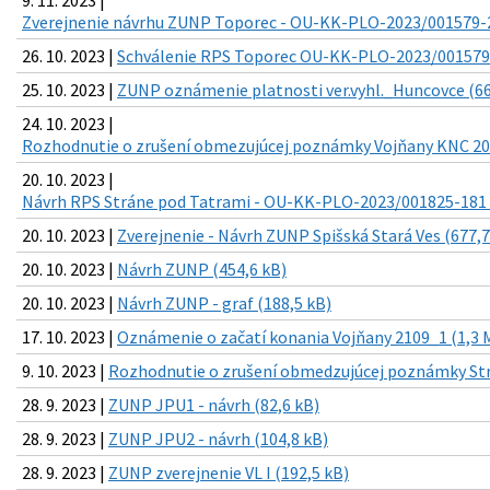
Zverejnenie návrhu ZUNP Toporec - OU-KK-PLO-2023/001579-2
26. 10. 2023 |
Schválenie RPS Toporec OU-KK-PLO-2023/001579-
25. 10. 2023 |
ZUNP oznámenie platnosti ver.vyhl._Huncovce (66
24. 10. 2023 |
Rozhodnutie o zrušení obmezujúcej poznámky Vojňany KNC 208
20. 10. 2023 |
Návrh RPS Stráne pod Tatrami - OU-KK-PLO-2023/001825-181 L
20. 10. 2023 |
Zverejnenie - Návrh ZUNP Spišská Stará Ves (677,7
20. 10. 2023 |
Návrh ZUNP (454,6 kB)
20. 10. 2023 |
Návrh ZUNP - graf (188,5 kB)
17. 10. 2023 |
Oznámenie o začatí konania Vojňany 2109_1 (1,3 
9. 10. 2023 |
Rozhodnutie o zrušení obmedzujúcej poznámky Strá
28. 9. 2023 |
ZUNP JPU1 - návrh (82,6 kB)
28. 9. 2023 |
ZUNP JPU2 - návrh (104,8 kB)
28. 9. 2023 |
ZUNP zverejnenie VL I (192,5 kB)