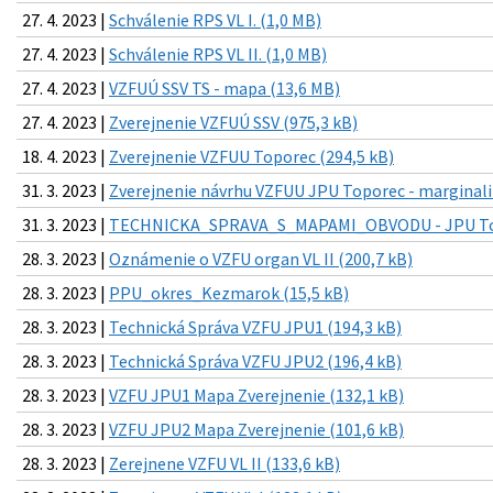
27. 4. 2023 |
Schválenie RPS VL I. (1,0 MB)
27. 4. 2023 |
Schválenie RPS VL II. (1,0 MB)
27. 4. 2023 |
VZFUÚ SSV TS - mapa (13,6 MB)
27. 4. 2023 |
Zverejnenie VZFUÚ SSV (975,3 kB)
18. 4. 2023 |
Zverejnenie VZFUU Toporec (294,5 kB)
31. 3. 2023 |
Zverejnenie návrhu VZFUU JPU Toporec - marginali
31. 3. 2023 |
TECHNICKA_SPRAVA_S_MAPAMI_OBVODU - JPU Top
28. 3. 2023 |
Oznámenie o VZFU organ VL II (200,7 kB)
28. 3. 2023 |
PPU_okres_Kezmarok (15,5 kB)
28. 3. 2023 |
Technická Správa VZFU JPU1 (194,3 kB)
28. 3. 2023 |
Technická Správa VZFU JPU2 (196,4 kB)
28. 3. 2023 |
VZFU JPU1 Mapa Zverejnenie (132,1 kB)
28. 3. 2023 |
VZFU JPU2 Mapa Zverejnenie (101,6 kB)
28. 3. 2023 |
Zerejnene VZFU VL II (133,6 kB)