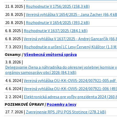
21. 8. 2025 |
Rozhodnutie V 1756/2025 (158,3 kB)
20. 8. 2025 |
Verejná vyhláška V 1654/2025 - Jana Zacher (66,4 kB
20. 8. 2025 |
Rozhodnutie V 1654/2025 (393,2 kB)
6. 8. 2025 |
Rozhodnutie V 1637/2025 (284,1 kB)
6. 8. 2025 |
Verejná vyhláška V 1637/2025 - Andrej Gancarčík (66,
7. 3. 2023 |
Rozhodnutie o určení LC Lesy Červený Kláštor (1,3 M
Oznamy: /
Všeobecná vnútorná správa
3. 8. 2026 |
Delegovanie člena a náhradníka do okresnej volebnej komisie 
orgánov samosprávy obcí 2026 (84,3 kB)
4. 6. 2024 |
Verejná vyhláška OU-KK-OVVS-2024/007921-005.pdf 
4. 6. 2024 |
Verejná vyhláška OU-KK-OVVS-2024/007921-006 (493
2. 2. 2024 |
Elektronická adresa pre voľby prezidenta 2024 (260,
POZEMKOVÉ ÚPRAVY /
Pozemky a lesy
27. 7. 2026 |
Zverejnenie RPS JPU POS Stotince (278,2 kB)