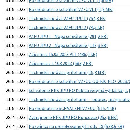
31. 5. 2023 |
Rozhodnutie o shválení VZFU VL II (1,6 MB)
31. 5. 2023 |
Rozhodnutie o schválení VZFU VL I (1,8 MB)
31. 5. 2023 |
Technická správa VZFU JPU 1 (754,3 kB)
31. 5. 2023 |
Technická správa VZFU JPU 2 (74,5 kB)
31. 5. 2023 |
VZFU JPU 1 - Mapa schválenie (291,2 kB)
31. 5. 2023 |
VZFU JPU 2 - Mapa schválenie (147,3 kB)
31. 5. 2023 |
Zápisnica 15.05.2023 VL I (486,0 kB)
31. 5. 2023 |
Zápisnica z 17.03.2023 (583,2 kB)
26. 5. 2023 |
Technická správa s prílohami (15,3 MB)
26. 5. 2023 |
Rozhodnutie o schválení VZFUU OU-KK-PLO-2023/0
26. 5. 2023 |
Schválenie RPS JPU RO Ľubica verejná vyhláška (1,
11. 5. 2023 |
Technická správa s prílohami - Toporec, marginali
11. 5. 2023 |
Rozhodnutie o SCHVÁLENÍ VZFUU (515,4 kB)
28. 4. 2023 |
Zverejnenie RPS JPU RO Huncovce (253,6 kB)
27. 4. 2023 |
Pozvánka na prerokovanie §11 ods. 18 (538,6 kB)