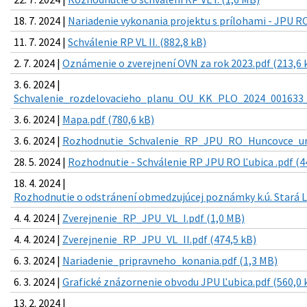
18. 7. 2024 |
Nariadenie vykonania projektu s prílohami - JPU RO
11. 7. 2024 |
Schválenie RP VL II. (882,8 kB)
2. 7. 2024 |
Oznámenie o zverejnení OVN za rok 2023.pdf (213,6 
3. 6. 2024 |
Schvalenie_rozdelovacieho_planu_OU_KK_PLO_2024_001633_3
3. 6. 2024 |
Mapa.pdf (780,6 kB)
3. 6. 2024 |
Rozhodnutie_Schvalenie_RP_JPU_RO_Huncovce_ur_t
28. 5. 2024 |
Rozhodnutie - Schválenie RP JPU RO Ľubica .pdf (4
18. 4. 2024 |
Rozhodnutie o odstránení obmedzujúcej poznámky k.ú. Stará L
4. 4. 2024 |
Zverejnenie_RP_JPU_VL_I.pdf (1,0 MB)
4. 4. 2024 |
Zverejnenie_RP_JPU_VL_II.pdf (474,5 kB)
6. 3. 2024 |
Nariadenie_pripravneho_konania.pdf (1,3 MB)
6. 3. 2024 |
Grafické znázornenie obvodu JPU Ľubica.pdf (560,0 
13. 2. 2024 |