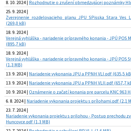
8. 10. 2024 |
Rozhodnutie o zrušení obmedzujúcej poznámky Hlum
25. 9. 2024 |
Zverejnenie_rozdelovacieho_planu_JPU_SPisska_Stara_Ves_L
(269,0 kB)
18. 9. 2024 |
Verejná vyhláška - nariadenie prípravného konania - JPÚ POS M
(895,7 kB)
18. 9. 2024 |
Verejná vyhláška - nariadenie prípravného konania - JPÚ POS S
(1,3 MB)
13. 9. 2024 |
Nariadenie vykonania JPU a PPNH VLI.pdf (635,5 kB
13. 9. 2024 |
Nariadenie vykonania JPU a PPNH VLII.pdf (657,7 k
10. 9. 2024 |
Oznámenie o začatí konania pre parcelu KNC 963 H
6. 8. 2024 |
Nariadenie vykonania projektu s prílohami.pdf (2,1 
23. 7. 2024 |
Nariadenie vykonania projektu s prilohou - Postup prechodu z
Huncovce.pdf (1,3 MB)
22. 7. 2024 |
Rozhodnutie o schváleni RP VL I. (1,6 MB)