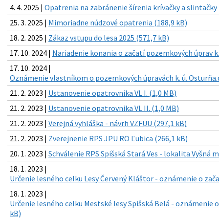
4. 4. 2025 |
Opatrenia na zabránenie šírenia krívačky a slintačky
25. 3. 2025 |
Mimoriadne núdzové opatrenia (188,9 kB)
18. 2. 2025 |
Zákaz vstupu do lesa 2025 (571,7 kB)
17. 10. 2024 |
Nariadenie konania o začatí pozemkových úprav k.
17. 10. 2024 |
Oznámenie vlastníkom o pozemkových úpravách k. ú. Osturňa.d
21. 2. 2023 |
Ustanovenie opatrovnika VL I. (1,0 MB)
21. 2. 2023 |
Ustanovenie opatrovnika VL II. (1,0 MB)
21. 2. 2023 |
Verejná vyhláška - návrh VZFUU (297,1 kB)
21. 2. 2023 |
Zverejnenie RPS JPU RO Ľubica (266,1 kB)
20. 1. 2023 |
Schválenie RPS Spišská Stará Ves - lokalita Vyšná m
18. 1. 2023 |
Určenie lesného celku Lesy Červený Kláštor - oznámenie o zača
18. 1. 2023 |
Určenie lesného celku Mestské lesy Spišská Belá - oznámenie o
kB)