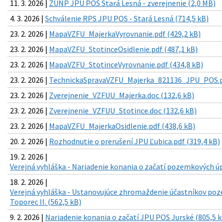
11. 3. 2026 |
ZUNP JPU POS Stará Lesná - zverejnenie (2,0 MB)
4. 3. 2026 |
Schválenie RPS JPU POS - Stará Lesná (714,5 kB)
23. 2. 2026 |
MapaVZFU_MajerkaVyrovnanie.pdf (429,2 kB)
23. 2. 2026 |
MapaVZFU_StotinceOsidlenie.pdf (487,1 kB)
23. 2. 2026 |
MapaVZFU_StotinceVyrovnanie.pdf (434,8 kB)
23. 2. 2026 |
TechnickaSpravaVZFU_Majerka_821136_JPU_POS.pd
23. 2. 2026 |
Zverejnenie_VZFUU_Majerka.doc (132,6 kB)
23. 2. 2026 |
Zverejnenie_VZFUU_Stotince.doc (132,6 kB)
23. 2. 2026 |
MapaVZFU_MajerkaOsidlenie.pdf (438,6 kB)
20. 2. 2026 |
Rozhodnutie o prerušení JPU Ľubica.pdf (319,4 kB)
19. 2. 2026 |
Verejná vyhláška - Nariadenie konania o začatí pozemkových úp
18. 2. 2026 |
Verejná vyhláška - Ustanovujúce zhromaždenie účastníkov p
Toporec II. (562,5 kB)
9. 2. 2026 |
Nariadenie konania o začatí JPU POS Jurské (805,5 k