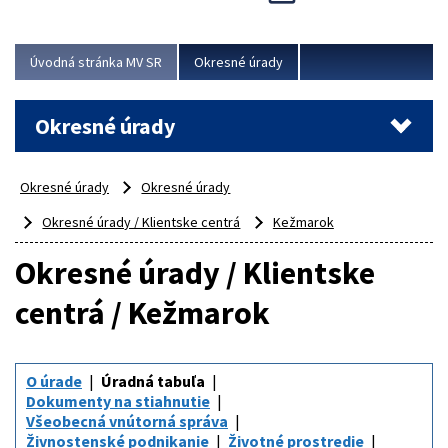
Novinky predstavili na...
Viac
Úvodná stránka MV SR
Okresné úrady
Okresné úrady
Okresné úrady
Okresné úrady
Okresné úrady / Klientske centrá
Kežmarok
Okresné úrady / Klientske
centrá / Kežmarok
O úrade
Úradná tabuľa
Dokumenty na stiahnutie
Všeobecná vnútorná správa
Živnostenské podnikanie
Životné prostredie