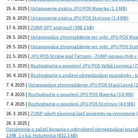
25. 6. 2025 |
Ustanovenie znalca JPU POS Majerka (1,3 MB)
25. 6. 2025 |
Ustanovenie znalca JPU POS Stotince (1,4 MB)
17. 6. 2025 |
ZUNP SPT platnosť (398,2 kB)
29. 5. 2025 |
Ustanovujúce zhromaždenie ver. vyhl. JPU POS Maje
29. 5. 2025 |
Ustanovujúce zhromaždenie ver. vyhl. JPU POS Stot
22. 5. 2025 |
JPU POS Stráne pod Tatrami - ZUNP oprava chýb v p
21. 5. 2025 |
Rozhodnutie o povolení JPU POS Veľká Lomnica (7
30. 4. 2025 |
Rozhodnutie o zrušení obmedzujúcej poznámky - k.
7. 4. 2025 |
Ustanovujúce zhromaždenie JPU POS Stará Lesná (2
7. 4. 2025 |
Rozhodnutie o povolení JPU POS Majerka (3,6 MB)
7. 4. 2025 |
Rozhodnutie o povolení JPU POS Stotince (4,0 MB)
26. 3. 2025 |
ZUNP návrh písomná časť pozemky na vyrovnanie (
26. 3. 2025 |
Oznámenie o začatí konania o odstránení obmedzujúcej pozná
1348_1 v k.ú. Holumnica (832,3 kB)