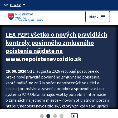
Preskocit na hlavný obsah
arrow_drop_down
SK
e-Gov
menu
Menu
Zastavit automatický posun upútavok
LEX PZP: všetko o nových pravidlách
kontroly povinného zmluvného
poistenia nájdete na
www.nepoistenevozidlo.sk
29. 06. 2026
Od 1. augusta 2026 vstupujú postupne do
praxe nové pravidlá povinného zmluvného poistenia,
ktoré radikálne znížia počet nepoistených vozidiel v
cestnej premávke a zavedú poriadok a spravodlivosť do
systému PZP. Občania nájdu všetky potrebné informácie
o zmenách na jednom mieste – novom oficiálnom portáli
https://nepoistenevozidlo.sk/, ktorý vznikol v spolupráci
Slovenskej kancelárie poisťovateľov (SKP), Slovenskej
pause_presentation
asociácie poisťovní (SLASPO) a Ministerstva vnútra SR.