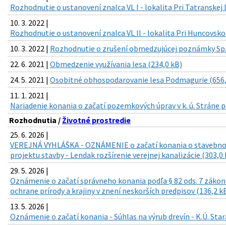
Rozhodnutie o ustanovení znalca VL I - lokalita Pri Tatranskej 
10. 3. 2022 |
Rozhodnutie o ustanovení znalca VL II - lokalita Pri Huncovsko
10. 3. 2022 |
Rozhodnutie o zrušení obmedzujúcej poznámky Sp.
22. 6. 2021 |
Obmedzenie využívania lesa (234,0 kB)
24. 5. 2021 |
Osobitné obhospodarovanie lesa Podmagurie (656,
11. 1. 2021 |
Nariadenie konania o začatí pozemkových úprav v k. ú. Stráne 
Rozhodnutia /
Životné prostredie
25. 6. 2026 |
VEREJNÁ VYHLÁŠKA - OZNÁMENIE o začatí konania o stavebno
projektu stavby - Lendak rozšírenie verejnej kanalizácie (303,0 
29. 5. 2026 |
Oznámenie o začatí správneho konania podľa § 82 ods. 7 zákona 
ochrane prírody a krajiny v znení neskorších predpisov (136,2 k
13. 5. 2026 |
Oznámenie o začatí konania - Súhlas na výrub drevín - K.Ú. Star