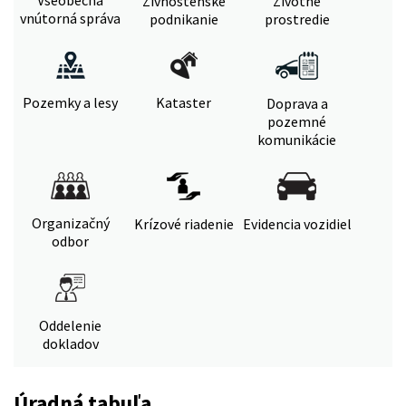
Živnostenské
Životné
vnútorná správa
podnikanie
prostredie
Pozemky a lesy
Kataster
Doprava a
pozemné
komunikácie
Organizačný
Krízové riadenie
Evidencia vozidiel
odbor
Oddelenie
dokladov
Úradná tabuľa