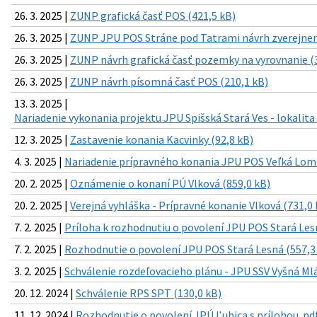
26. 3. 2025 |
ZUNP grafická časť POS (421,5 kB)
26. 3. 2025 |
ZUNP JPU POS Stráne pod Tatrami návrh zverejneni
26. 3. 2025 |
ZUNP návrh grafická časť pozemky na vyrovnanie (
26. 3. 2025 |
ZUNP návrh písomná časť POS (210,1 kB)
13. 3. 2025 |
Nariadenie vykonania projektu JPU Spišská Stará Ves - lokalita
12. 3. 2025 |
Zastavenie konania Kacvinky (92,8 kB)
4. 3. 2025 |
Nariadenie prípravného konania JPU POS Veľká Lomn
20. 2. 2025 |
Oznámenie o konaní PÚ Vlková (859,0 kB)
20. 2. 2025 |
Verejná vyhláška - Prípravné konanie Vlková (731,0 
7. 2. 2025 |
Príloha k rozhodnutiu o povolení JPU POS Stará Les
7. 2. 2025 |
Rozhodnutie o povolení JPU POS Stará Lesná (557,3
3. 2. 2025 |
Schválenie rozdeľovacieho plánu - JPU SSV Vyšná Ml
20. 12. 2024 |
Schválenie RPS SPT (130,0 kB)
11. 12. 2024 |
Rozhodnutie o povolení JPÚ Ľubica s prílohou .pdf