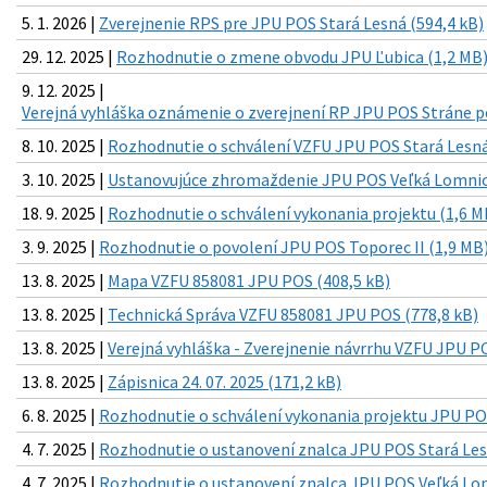
5. 1. 2026 |
Zverejnenie RPS pre JPU POS Stará Lesná (594,4 kB)
29. 12. 2025 |
Rozhodnutie o zmene obvodu JPU Ľubica (1,2 MB
9. 12. 2025 |
Verejná vyhláška oznámenie o zverejnení RP JPU POS Stráne p
8. 10. 2025 |
Rozhodnutie o schválení VZFU JPU POS Stará Lesná
3. 10. 2025 |
Ustanovujúce zhromaždenie JPU POS Veľká Lomnica
18. 9. 2025 |
Rozhodnutie o schválení vykonania projektu (1,6 M
3. 9. 2025 |
Rozhodnutie o povolení JPU POS Toporec II (1,9 MB
13. 8. 2025 |
Mapa VZFU 858081 JPU POS (408,5 kB)
13. 8. 2025 |
Technická Správa VZFU 858081 JPU POS (778,8 kB)
13. 8. 2025 |
Verejná vyhláška - Zverejnenie návrrhu VZFU JPU PO
13. 8. 2025 |
Zápisnica 24. 07. 2025 (171,2 kB)
6. 8. 2025 |
Rozhodnutie o schválení vykonania projektu JPU PO
4. 7. 2025 |
Rozhodnutie o ustanovení znalca JPU POS Stará Les
4. 7. 2025 |
Rozhodnutie o ustanovení znalca JPU POS Veľká Lom