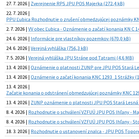
27. 7. 2026 |
Zverejnenie RPS JPU POS Majerka (272,4 kB)
22. 7. 2026 |
PPU Ľubica Rozhodnutie o zrušení obmedzujúcej poznámky KN 
2. 7. 2026 |
VV obec Ľubica - Oznámenie o začatí konania KN C 1
24. 6. 2026 |
Informácie pre vlastníkov pozemkov (670,0 kB)
24. 6. 2026 |
Verejná vyhláška (756,3 kB)
7. 5. 2026 |
Verejná vyhláška JPU Stráne pod Tatrami (4,6 MB)
13. 4. 2026 |
Oznámenie o platnosti ZUNP pre JPU POS Stará Le
13. 4. 2026 |
Oznámenie o začatí konania KNC 1293_1 Strážky (1
13. 4. 2026 |
Začatie konania o odstránení obmedzujúcej poznámky KNC 129
13. 4. 2026 |
ZUNP oznámenie o platnosti JPU POS Stará Lesná 
8. 4. 2026 |
Rozhodnutie o schválení VZFUÚ JPU POS Ihľany - Maj
8. 4. 2026 |
Rozhodnutie o schválení VZFUÚ JPU POS Ihľany - Sto
18. 3. 2026 |
Rozhodnutie o ustanovení znalca - JPU POS Toporec