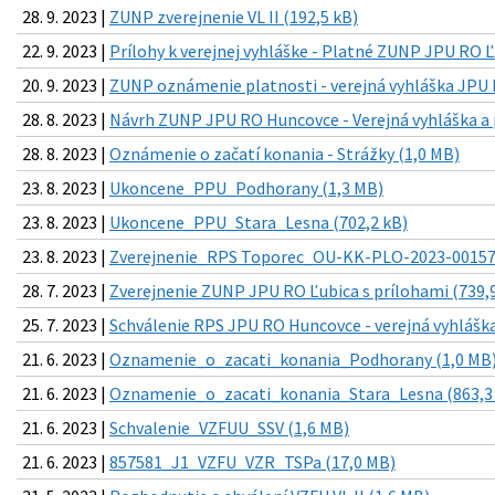
28. 9. 2023 |
ZUNP zverejnenie VL II (192,5 kB)
22. 9. 2023 |
Prílohy k verejnej vyhláške - Platné ZUNP JPU RO Ľ
20. 9. 2023 |
ZUNP oznámenie platnosti - verejná vyhláška JPU 
28. 8. 2023 |
Návrh ZUNP JPU RO Huncovce - Verejná vyhláška a p
28. 8. 2023 |
Oznámenie o začatí konania - Strážky (1,0 MB)
23. 8. 2023 |
Ukoncene_PPU_Podhorany (1,3 MB)
23. 8. 2023 |
Ukoncene_PPU_Stara_Lesna (702,2 kB)
23. 8. 2023 |
Zverejnenie_RPS Toporec_OU-KK-PLO-2023-001579
28. 7. 2023 |
Zverejnenie ZUNP JPU RO Ľubica s prílohami (739,
25. 7. 2023 |
Schválenie RPS JPU RO Huncovce - verejná vyhláška
21. 6. 2023 |
Oznamenie_o_zacati_konania_Podhorany (1,0 MB
21. 6. 2023 |
Oznamenie_o_zacati_konania_Stara_Lesna (863,3
21. 6. 2023 |
Schvalenie_VZFUU_SSV (1,6 MB)
21. 6. 2023 |
857581_J1_VZFU_VZR_TSPa (17,0 MB)