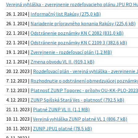
Verejná vyhláška - zverejnenie rozdeľovacieho plánu JPU RO H
26. 1. 2024 |
Informačný list Rakúsy (275,0 kB)
26. 1. 2024 |
Nariadenie prípravného konania Rakúsy (225,6 kB)
22. 1. 2024 |
Odstránenie poznámky KN C 2082 (831,0 kB)
22. 1. 2024 |
Odstránenie poznámky KN C 2109 3 (382,6 kB)
19. 1. 2024 |
Zverejnenie - rozdeľovací plán (1,2 MB)
12. 1. 2024 |
Zmena obvodu VL II. (919,1 kB)
20. 12. 2023 |
Rozdeľovací plán - verejná vyhláška - zverejnenie
7. 12. 2023 |
Rozhodnutie o odstránení obmedzujúcej poznámky 
7. 12. 2023 |
Platnosť ZUNP Toporec - prílohy OU-KK-PLO-2023
4. 12. 2023 |
ZUNP Spišská Stará Ves - platnosť (792,5 kB)
21. 11. 2023 |
Platné ZUNP VL II. (1,1 MB)
10. 11. 2023 |
Verejná vyhláška ZUNP platné VL 1 (806,7 kB)
10. 11. 2023 |
ZUNP JPU1 platné (78,5 kB)
9. 11. 2023 |