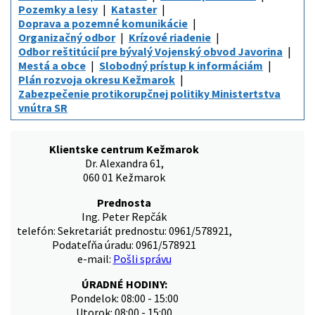
Pozemky a lesy
Kataster
Doprava a pozemné komunikácie
Organizačný odbor
Krízové riadenie
Odbor reštitúcií pre bývalý Vojenský obvod Javorina
Mestá a obce
Slobodný prístup k informáciám
Plán rozvoja okresu Kežmarok
Zabezpečenie protikorupčnej politiky Ministertstva
vnútra SR
Klientske centrum Kežmarok
Dr. Alexandra 61,
060 01 Kežmarok
Prednosta
Ing. Peter Repčák
telefón: Sekretariát prednostu: 0961/578921,
Podateľňa úradu: 0961/578921
e-mail:
Pošli správu
ÚRADNÉ HODINY:
Pondelok: 08:00 - 15:00
Utorok: 08:00 - 15:00