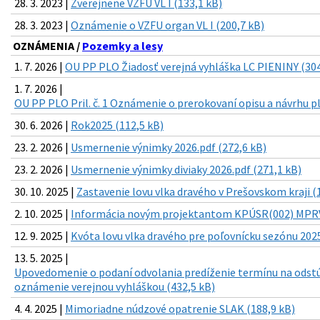
28. 3. 2023 |
Zverejnene VZFU VL I (133,1 kB)
28. 3. 2023 |
Oznámenie o VZFU organ VL I (200,7 kB)
OZNÁMENIA /
Pozemky a lesy
1. 7. 2026 |
OU PP PLO Žiadosť verejná vyhláška LC PIENINY (304
1. 7. 2026 |
OU PP PLO Pril. č. 1 Oznámenie o prerokovaní opisu a návrhu p
30. 6. 2026 |
Rok2025 (112,5 kB)
23. 2. 2026 |
Usmernenie výnimky 2026.pdf (272,6 kB)
23. 2. 2026 |
Usmernenie výnimky diviaky 2026.pdf (271,1 kB)
30. 10. 2025 |
Zastavenie lovu vlka dravého v Prešovskom kraji (
2. 10. 2025 |
Informácia novým projektantom KPÚSR(002) MPRVS
12. 9. 2025 |
Kvóta lovu vlka dravého pre poľovnícku sezónu 2025
13. 5. 2025 |
Upovedomenie o podaní odvolania predíženie termínu na odst
oznámenie verejnou vyhláškou (432,5 kB)
4. 4. 2025 |
Mimoriadne núdzové opatrenie SLAK (188,9 kB)