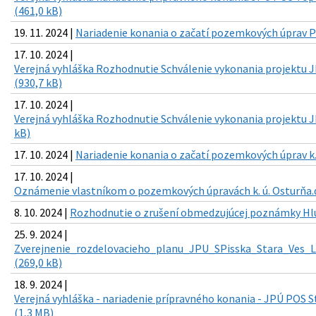
(461,0 kB)
19. 11. 2024 |
Nariadenie konania o začatí pozemkových úprav PO
17. 10. 2024 |
Verejná vyhláška Rozhodnutie Schválenie vykonania projektu 
(930,7 kB)
17. 10. 2024 |
Verejná vyhláška Rozhodnutie Schválenie vykonania projektu J
kB)
17. 10. 2024 |
Nariadenie konania o začatí pozemkových úprav k.
17. 10. 2024 |
Oznámenie vlastníkom o pozemkových úpravách k. ú. Osturňa.d
8. 10. 2024 |
Rozhodnutie o zrušení obmedzujúcej poznámky Hlum
25. 9. 2024 |
Zverejnenie_rozdelovacieho_planu_JPU_SPisska_Stara_Ves_L
(269,0 kB)
18. 9. 2024 |
Verejná vyhláška - nariadenie prípravného konania - JPÚ POS S
(1,3 MB)