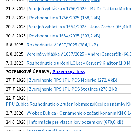
21. 8. 2025 |
Verejná vyhláška V 1756/2025 - MUDr. Tatiana Michn
21. 8. 2025 |
Rozhodnutie V 1756/2025 (158,3 kB)
20. 8. 2025 |
Verejná vyhláška V 1654/2025 - Jana Zacher (66,4 kB
20. 8. 2025 |
Rozhodnutie V 1654/2025 (393,2 kB)
6. 8. 2025 |
Rozhodnutie V 1637/2025 (284,1 kB)
6. 8. 2025 |
Verejná vyhláška V 1637/2025 - Andrej Gancarčík (66,
7. 3. 2023 |
Rozhodnutie o určení LC Lesy Červený Kláštor (1,3 M
POZEMKOVÉ ÚPRAVY /
Pozemky a lesy
27. 7. 2026 |
Zverejnenie RPS JPU POS Majerka (272,4 kB)
27. 7. 2026 |
Zverejnenie RPS JPU POS Stotince (278,2 kB)
22. 7. 2026 |
PPU Ľubica Rozhodnutie o zrušení obmedzujúcej poznámky KN 
2. 7. 2026 |
VV obec Ľubica - Oznámenie o začatí konania KN C 1
24. 6. 2026 |
Informácie pre vlastníkov pozemkov (670,0 kB)
24. 6. 2026 |
Verejná vyhláška (756,3 kB)