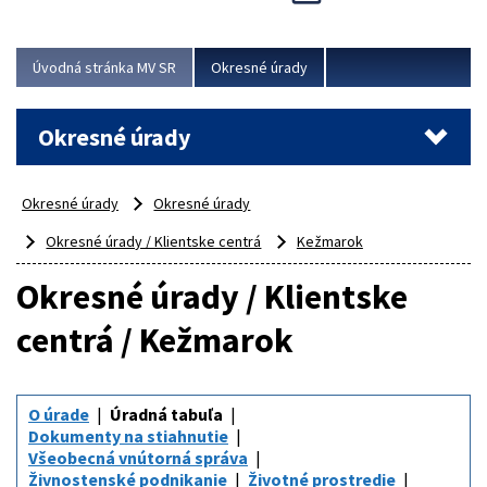
Novinky predstavili na...
Viac
Úvodná stránka MV SR
Okresné úrady
Okresné úrady
Okresné úrady
Okresné úrady
Okresné úrady / Klientske centrá
Kežmarok
Okresné úrady / Klientske
centrá / Kežmarok
O úrade
Úradná tabuľa
Dokumenty na stiahnutie
Všeobecná vnútorná správa
Živnostenské podnikanie
Životné prostredie