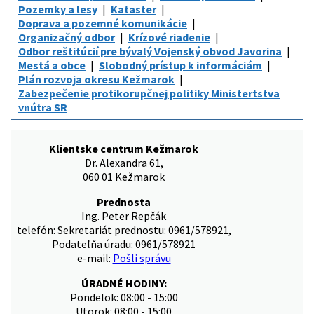
Pozemky a lesy
Kataster
Doprava a pozemné komunikácie
Organizačný odbor
Krízové riadenie
Odbor reštitúcií pre bývalý Vojenský obvod Javorina
Mestá a obce
Slobodný prístup k informáciám
Plán rozvoja okresu Kežmarok
Zabezpečenie protikorupčnej politiky Ministertstva
vnútra SR
Klientske centrum Kežmarok
Dr. Alexandra 61,
060 01 Kežmarok
Prednosta
Ing. Peter Repčák
telefón: Sekretariát prednostu: 0961/578921,
Podateľňa úradu: 0961/578921
e-mail:
Pošli správu
ÚRADNÉ HODINY:
Pondelok: 08:00 - 15:00
Utorok: 08:00 - 15:00