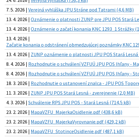
7. 5. 2026 |
Verejná vyhláška JPU Stráne pod Tatrami (4,6 MB)
13. 4. 2026 |
Oznámenie o platnosti ZUNP pre JPU POS Stará Le
13. 4. 2026 |
Oznámenie o začatí konania KNC 1293_1 Strážky (1
13. 4. 2026 |
Začatie konania o odstránení obmedzujúcej poznámky KNC 129
13. 4. 2026 |
ZUNP oznámenie o platnosti JPU POS Stará Lesná 
8. 4. 2026 |
Rozhodnutie o schválení VZFUÚ JPU POS Ihľany - Maj
8. 4. 2026 |
Rozhodnutie o schválení VZFUÚ JPU POS Ihľany - Sto
18. 3. 2026 |
Rozhodnutie o ustanovení znalca - JPU POS Toporec
11. 3. 2026 |
ZUNP JPU POS Stará Lesná - zverejnenie (2,0 MB)
4. 3. 2026 |
Schválenie RPS JPU POS - Stará Lesná (714,5 kB)
23. 2. 2026 |
MapaVZFU_MajerkaOsidlenie.pdf (438,6 kB)
23. 2. 2026 |
MapaVZFU_MajerkaVyrovnanie.pdf (429,2 kB)
23. 2. 2026 |
MapaVZFU_StotinceOsidlenie.pdf (487,1 kB)