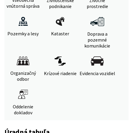
Živnostenské
Životné
vnútorná správa
podnikanie
prostredie
Pozemky a lesy
Kataster
Doprava a
pozemné
komunikácie
Organizačný
Krízové riadenie
Evidencia vozidiel
odbor
Oddelenie
dokladov
Úradná tabuľa