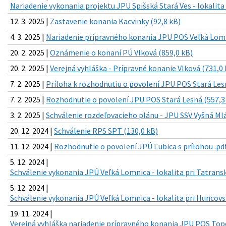
Nariadenie vykonania projektu JPU Spišská Stará Ves - lokalita
12. 3. 2025 |
Zastavenie konania Kacvinky (92,8 kB)
4. 3. 2025 |
Nariadenie prípravného konania JPU POS Veľká Lomn
20. 2. 2025 |
Oznámenie o konaní PÚ Vlková (859,0 kB)
20. 2. 2025 |
Verejná vyhláška - Prípravné konanie Vlková (731,0 
7. 2. 2025 |
Príloha k rozhodnutiu o povolení JPU POS Stará Les
7. 2. 2025 |
Rozhodnutie o povolení JPU POS Stará Lesná (557,3
3. 2. 2025 |
Schválenie rozdeľovacieho plánu - JPU SSV Vyšná Ml
20. 12. 2024 |
Schválenie RPS SPT (130,0 kB)
11. 12. 2024 |
Rozhodnutie o povolení JPÚ Ľubica s prílohou .pdf
5. 12. 2024 |
Schválenie vykonania JPÚ Veľká Lomnica - lokalita pri Tatrans
5. 12. 2024 |
Schválenie vykonania JPÚ Veľká Lomnica - lokalita pri Huncovs
19. 11. 2024 |
Verejná vyhláška nariadenie prípravného konania JPU POS Topor