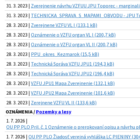
31. 3. 2023 |
Zverejnenie návrhu VZFUU JPU Toporec - marginali
31. 3. 2023 |
TECHNICKA_SPRAVA_S_MAPAMI_OBVODU - JPU Top
28. 3. 2023 |
Zverejnene VZFU VL I (133,1 kB)
28. 3. 2023 |
Oznámenie o VZFU organ VL I (200,7 kB)
28. 3. 2023 |
Oznámenie o VZFU organ VL II (200,7 kB)
28. 3. 2023 |
PPU_okres_Kezmarok (15,5 kB)
28. 3. 2023 |
Technická Správa VZFU JPU1 (194,3 kB)
28. 3. 2023 |
Technická Správa VZFU JPU2 (196,4 kB)
28. 3. 2023 |
VZFU JPU1 Mapa Zverejnenie (132,1 kB)
28. 3. 2023 |
VZFU JPU2 Mapa Zverejnenie (101,6 kB)
28. 3. 2023 |
Zerejnene VZFU VL II (133,6 kB)
OZNÁMENIA /
Pozemky a lesy
1. 7. 2026 |
OU PP PLO Pril. č. 1 Oznámenie o prerokovaní opisu a návrhu p
1. 7. 2026 |
OU PP PLO Žiadosť verejná vyhláška LC PIENINY (304