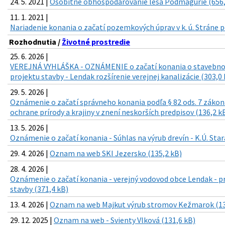
24. 5. 2021 |
Osobitné obhospodarovanie lesa Podmagurie (656,
11. 1. 2021 |
Nariadenie konania o začatí pozemkových úprav v k. ú. Stráne 
Rozhodnutia /
Životné prostredie
25. 6. 2026 |
VEREJNÁ VYHLÁŠKA - OZNÁMENIE o začatí konania o stavebno
projektu stavby - Lendak rozšírenie verejnej kanalizácie (303,0 
29. 5. 2026 |
Oznámenie o začatí správneho konania podľa § 82 ods. 7 zákona 
ochrane prírody a krajiny v znení neskorších predpisov (136,2 k
13. 5. 2026 |
Oznámenie o začatí konania - Súhlas na výrub drevín - K.Ú. Star
29. 4. 2026 |
Oznam na web SKI Jezersko (135,2 kB)
28. 4. 2026 |
Oznámenie o začatí konania - verejný vodovod obce Lendak - 
stavby (371,4 kB)
13. 4. 2026 |
Oznam na web Majkut výrub stromov Kežmarok (13
29. 12. 2025 |
Oznam na web - Svienty Vlková (131,6 kB)