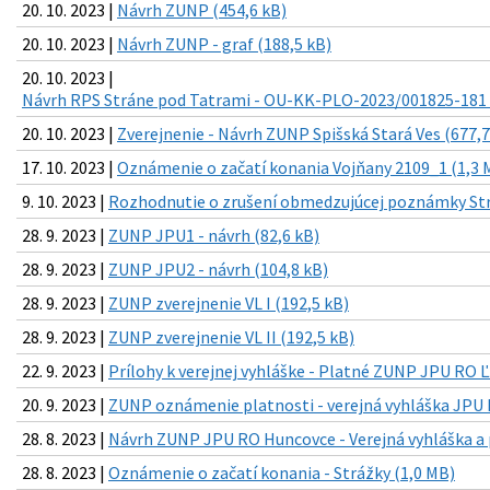
20. 10. 2023 |
Návrh ZUNP (454,6 kB)
20. 10. 2023 |
Návrh ZUNP - graf (188,5 kB)
20. 10. 2023 |
Návrh RPS Stráne pod Tatrami - OU-KK-PLO-2023/001825-181 L
20. 10. 2023 |
Zverejnenie - Návrh ZUNP Spišská Stará Ves (677,7
17. 10. 2023 |
Oznámenie o začatí konania Vojňany 2109_1 (1,3 
9. 10. 2023 |
Rozhodnutie o zrušení obmedzujúcej poznámky Strá
28. 9. 2023 |
ZUNP JPU1 - návrh (82,6 kB)
28. 9. 2023 |
ZUNP JPU2 - návrh (104,8 kB)
28. 9. 2023 |
ZUNP zverejnenie VL I (192,5 kB)
28. 9. 2023 |
ZUNP zverejnenie VL II (192,5 kB)
22. 9. 2023 |
Prílohy k verejnej vyhláške - Platné ZUNP JPU RO Ľ
20. 9. 2023 |
ZUNP oznámenie platnosti - verejná vyhláška JPU 
28. 8. 2023 |
Návrh ZUNP JPU RO Huncovce - Verejná vyhláška a p
28. 8. 2023 |
Oznámenie o začatí konania - Strážky (1,0 MB)