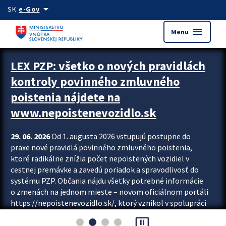
Preskocit na hlavný obsah
arrow_drop_down
SK
e-Gov
menu
Menu
Zastavit automatický posun upútavok
LEX PZP: všetko o nových pravidlách
kontroly povinného zmluvného
poistenia nájdete na
www.nepoistenevozidlo.sk
29. 06. 2026
Od 1. augusta 2026 vstupujú postupne do
praxe nové pravidlá povinného zmluvného poistenia,
ktoré radikálne znížia počet nepoistených vozidiel v
cestnej premávke a zavedú poriadok a spravodlivosť do
systému PZP. Občania nájdu všetky potrebné informácie
o zmenách na jednom mieste – novom oficiálnom portáli
https://nepoistenevozidlo.sk/, ktorý vznikol v spolupráci
Slovenskej kancelárie poisťovateľov (SKP), Slovenskej
pause_presentation
asociácie poisťovní (SLASPO) a Ministerstva vnútra SR.