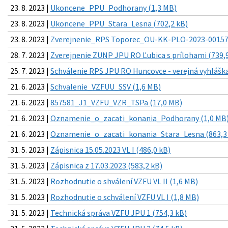
23. 8. 2023 |
Ukoncene_PPU_Podhorany (1,3 MB)
23. 8. 2023 |
Ukoncene_PPU_Stara_Lesna (702,2 kB)
23. 8. 2023 |
Zverejnenie_RPS Toporec_OU-KK-PLO-2023-001579
28. 7. 2023 |
Zverejnenie ZUNP JPU RO Ľubica s prílohami (739,
25. 7. 2023 |
Schválenie RPS JPU RO Huncovce - verejná vyhláška
21. 6. 2023 |
Schvalenie_VZFUU_SSV (1,6 MB)
21. 6. 2023 |
857581_J1_VZFU_VZR_TSPa (17,0 MB)
21. 6. 2023 |
Oznamenie_o_zacati_konania_Podhorany (1,0 MB
21. 6. 2023 |
Oznamenie_o_zacati_konania_Stara_Lesna (863,3
31. 5. 2023 |
Zápisnica 15.05.2023 VL I (486,0 kB)
31. 5. 2023 |
Zápisnica z 17.03.2023 (583,2 kB)
31. 5. 2023 |
Rozhodnutie o shválení VZFU VL II (1,6 MB)
31. 5. 2023 |
Rozhodnutie o schválení VZFU VL I (1,8 MB)
31. 5. 2023 |
Technická správa VZFU JPU 1 (754,3 kB)