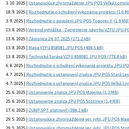
3. 10. 2025 |
Ustanovujúce zhromaždenie JPU POS Veľká Lomnica
18. 9. 2025 |
Rozhodnutie o schválení vykonania projektu (1,6 M
3. 9. 2025 |
Rozhodnutie o povolení JPU POS Toporec II (1,9 MB
13. 8. 2025 |
Verejná vyhláška - Zverejnenie návrrhu VZFU JPU PO
13. 8. 2025 |
Zápisnica 24. 07. 2025 (171,2 kB)
13. 8. 2025 |
Mapa VZFU 858081 JPU POS (408,5 kB)
13. 8. 2025 |
Technická Správa VZFU 858081 JPU POS (778,8 kB)
6. 8. 2025 |
Rozhodnutie o schválení vykonania projektu JPU PO
4. 7. 2025 |
Rozhodnutie o ustanovení znalca JPU POS Stará Les
4. 7. 2025 |
Rozhodnutie o ustanovení znalca JPU POS Veľká Lom
25. 6. 2025 |
Ustanovenie znalca JPU POS Majerka (1,3 MB)
25. 6. 2025 |
Ustanovenie znalca JPU POS Stotince (1,4 MB)
17. 6. 2025 |
ZUNP SPT platnosť (398,2 kB)
29. 5. 2025 |
Ustanovujúce zhromaždenie ver. vyhl. JPU POS Maje
29. 5. 2025 |
Ustanovujúce zhromaždenie ver. vyhl. JPU POS Stot