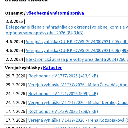
Oznamy: /
Všeobecná vnútorná správa
3. 8. 2026 |
Delegovanie člena a náhradníka do okresnej volebnej komisie 
orgánov samosprávy obcí 2026 (84,3 kB)
4. 6. 2024 |
Verejná vyhláška OU-KK-OVVS-2024/007921-005.pdf 
4. 6. 2024 |
Verejná vyhláška OU-KK-OVVS-2024/007921-006 (493
2. 2. 2024 |
Elektronická adresa pre voľby prezidenta 2024 (260,
Verejné vyhlášky /
Kataster
29. 7. 2026 |
Rozhodnutie V 1777/2026 (413,9 kB)
29. 7. 2026 |
Verejná vyhláška V 1777/2026 - Milan Červeňák, Ann
24. 7. 2026 |
Rozhodnutie V 1721/2026 (599,2 kB)
24. 7. 2026 |
Verejná vyhláška V 1721/2026 - Michal Demko, Clau
17. 7. 2026 |
Rozhodnutie V 1439/2026 (758,9 kB)
17. 7. 2026 |
Verejná vyhláška V 1439/2026 - Irena Kozubiaková (