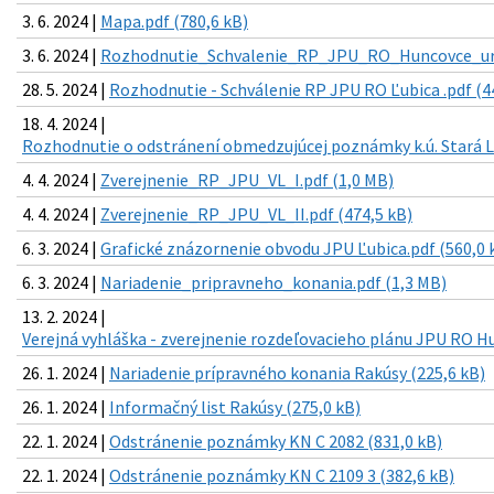
3. 6. 2024 |
Mapa.pdf (780,6 kB)
3. 6. 2024 |
Rozhodnutie_Schvalenie_RP_JPU_RO_Huncovce_ur_t
28. 5. 2024 |
Rozhodnutie - Schválenie RP JPU RO Ľubica .pdf (4
18. 4. 2024 |
Rozhodnutie o odstránení obmedzujúcej poznámky k.ú. Stará L
4. 4. 2024 |
Zverejnenie_RP_JPU_VL_I.pdf (1,0 MB)
4. 4. 2024 |
Zverejnenie_RP_JPU_VL_II.pdf (474,5 kB)
6. 3. 2024 |
Grafické znázornenie obvodu JPU Ľubica.pdf (560,0 
6. 3. 2024 |
Nariadenie_pripravneho_konania.pdf (1,3 MB)
13. 2. 2024 |
Verejná vyhláška - zverejnenie rozdeľovacieho plánu JPU RO H
26. 1. 2024 |
Nariadenie prípravného konania Rakúsy (225,6 kB)
26. 1. 2024 |
Informačný list Rakúsy (275,0 kB)
22. 1. 2024 |
Odstránenie poznámky KN C 2082 (831,0 kB)
22. 1. 2024 |
Odstránenie poznámky KN C 2109 3 (382,6 kB)