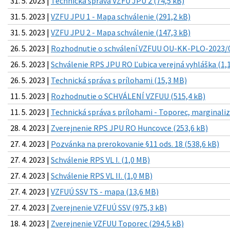
31. 5. 2023 |
Technická správa VZFU JPU 2 (74,5 kB)
31. 5. 2023 |
VZFU JPU 1 - Mapa schválenie (291,2 kB)
31. 5. 2023 |
VZFU JPU 2 - Mapa schválenie (147,3 kB)
26. 5. 2023 |
Rozhodnutie o schválení VZFUU OU-KK-PLO-2023/0
26. 5. 2023 |
Schválenie RPS JPU RO Ľubica verejná vyhláška (1,
26. 5. 2023 |
Technická správa s prílohami (15,3 MB)
11. 5. 2023 |
Rozhodnutie o SCHVÁLENÍ VZFUU (515,4 kB)
11. 5. 2023 |
Technická správa s prílohami - Toporec, marginali
28. 4. 2023 |
Zverejnenie RPS JPU RO Huncovce (253,6 kB)
27. 4. 2023 |
Pozvánka na prerokovanie §11 ods. 18 (538,6 kB)
27. 4. 2023 |
Schválenie RPS VL I. (1,0 MB)
27. 4. 2023 |
Schválenie RPS VL II. (1,0 MB)
27. 4. 2023 |
VZFUÚ SSV TS - mapa (13,6 MB)
27. 4. 2023 |
Zverejnenie VZFUÚ SSV (975,3 kB)
18. 4. 2023 |
Zverejnenie VZFUU Toporec (294,5 kB)