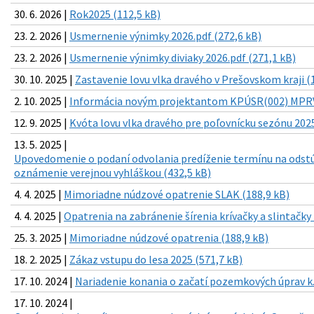
30. 6. 2026 |
Rok2025 (112,5 kB)
23. 2. 2026 |
Usmernenie výnimky 2026.pdf (272,6 kB)
23. 2. 2026 |
Usmernenie výnimky diviaky 2026.pdf (271,1 kB)
30. 10. 2025 |
Zastavenie lovu vlka dravého v Prešovskom kraji (
2. 10. 2025 |
Informácia novým projektantom KPÚSR(002) MPRVS
12. 9. 2025 |
Kvóta lovu vlka dravého pre poľovnícku sezónu 2025
13. 5. 2025 |
Upovedomenie o podaní odvolania predíženie termínu na odst
oznámenie verejnou vyhláškou (432,5 kB)
4. 4. 2025 |
Mimoriadne núdzové opatrenie SLAK (188,9 kB)
4. 4. 2025 |
Opatrenia na zabránenie šírenia krívačky a slintačky
25. 3. 2025 |
Mimoriadne núdzové opatrenia (188,9 kB)
18. 2. 2025 |
Zákaz vstupu do lesa 2025 (571,7 kB)
17. 10. 2024 |
Nariadenie konania o začatí pozemkových úprav k.
17. 10. 2024 |