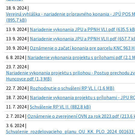
18. 9. 2024 |
Verejná vyhláška - nariadenie prípravného konania - JPÚ POS M
(895,7 kB)
13. 9. 2024 |
Nariadenie vykonania JPU a PPNH VLI.pdf (635,5 kB
13. 9. 2024 |
Nariadenie vykonania JPU a PPNH VLII.pdf (657,7 k
10. 9. 2024 |
Oznámenie o začatí konania pre parcelu KNC 963 H
6. 8. 2024 |
Nariadenie vykonania projektu s prílohami.pdf (2,1 
23. 7. 2024 |
Nariadenie vykonania projektu s prilohou - Postup prechodu z
Huncovce.pdf (1,3 MB)
22. 7. 2024 |
Rozhodnutie o schváleni RP VL I. (1,6 MB)
18. 7. 2024 |
Nariadenie vykonania projektu s prílohami - JPU RO
11. 7. 2024 |
Schválenie RP VL II. (882,8 kB)
2. 7. 2024 |
Oznámenie o zverejnení OVN za rok 2023.pdf (213,6 
3. 6. 2024 |
Schvalenie_rozdelovacieho_planu_OU_KK_PLO_2024_001633_3