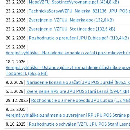
23. 2. 2026 |
MapaVZFU_StotinceVyrovnanie.pdf (434,8 kB)
23. 2. 2026 |
TechnickaSpravaVZFU_Majerka_821136_JPU_POS.pd
23. 2. 2026 |
Zverejnenie_VZFUU_Majerka.doc (132,6 kB)
23. 2. 2026 |
Zverejnenie_VZFUU_Stotince.doc (132,6 kB)
20. 2. 2026 |
Rozhodnutie o prerušení JPU Ľubica.pdf (319,4 kB)
19. 2. 2026 |
Verejná vyhláška - Nariadenie konania o začatí pozemkových úp
18. 2. 2026 |
Verejná vyhláška - Ustanovujúce zhromaždenie účastníkov p
Toporec II. (562,5 kB)
9. 2. 2026 |
Nariadenie konania o začatí JPU POS Jurské (805,5 k
5. 1. 2026 |
Zverejnenie RPS pre JPU POS Stará Lesná (594,4 kB)
29. 12. 2025 |
Rozhodnutie o zmene obvodu JPU Ľubica (1,2 MB
9. 12. 2025 |
Verejná vyhláška oznámenie o zverejnení RP JPU POS Stráne p
8. 10. 2025 |
Rozhodnutie o schválení VZFU JPU POS Stará Lesná