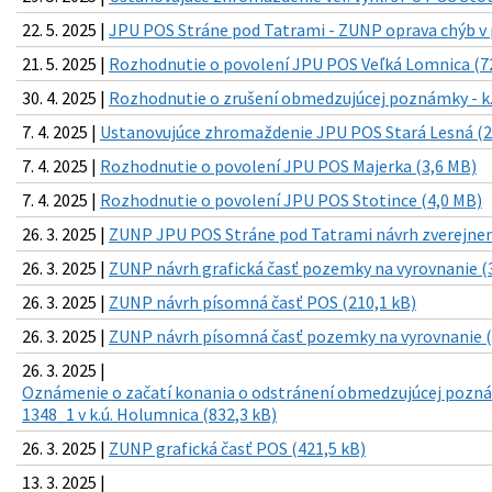
22. 5. 2025 |
JPU POS Stráne pod Tatrami - ZUNP oprava chýb v p
21. 5. 2025 |
Rozhodnutie o povolení JPU POS Veľká Lomnica (7
30. 4. 2025 |
Rozhodnutie o zrušení obmedzujúcej poznámky - k.
7. 4. 2025 |
Ustanovujúce zhromaždenie JPU POS Stará Lesná (2
7. 4. 2025 |
Rozhodnutie o povolení JPU POS Majerka (3,6 MB)
7. 4. 2025 |
Rozhodnutie o povolení JPU POS Stotince (4,0 MB)
26. 3. 2025 |
ZUNP JPU POS Stráne pod Tatrami návrh zverejneni
26. 3. 2025 |
ZUNP návrh grafická časť pozemky na vyrovnanie (
26. 3. 2025 |
ZUNP návrh písomná časť POS (210,1 kB)
26. 3. 2025 |
ZUNP návrh písomná časť pozemky na vyrovnanie (
26. 3. 2025 |
Oznámenie o začatí konania o odstránení obmedzujúcej pozná
1348_1 v k.ú. Holumnica (832,3 kB)
26. 3. 2025 |
ZUNP grafická časť POS (421,5 kB)
13. 3. 2025 |