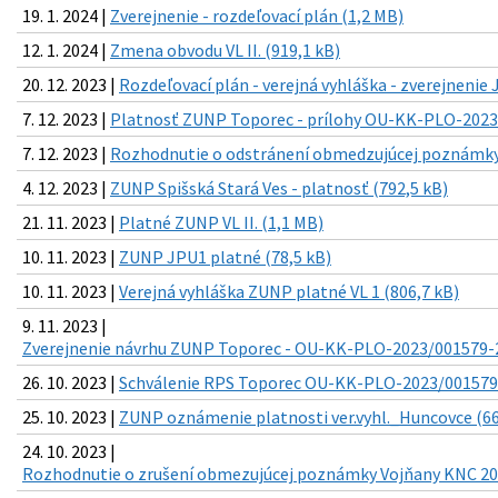
19. 1. 2024 |
Zverejnenie - rozdeľovací plán (1,2 MB)
12. 1. 2024 |
Zmena obvodu VL II. (919,1 kB)
20. 12. 2023 |
Rozdeľovací plán - verejná vyhláška - zverejnenie
7. 12. 2023 |
Platnosť ZUNP Toporec - prílohy OU-KK-PLO-2023
7. 12. 2023 |
Rozhodnutie o odstránení obmedzujúcej poznámky 
4. 12. 2023 |
ZUNP Spišská Stará Ves - platnosť (792,5 kB)
21. 11. 2023 |
Platné ZUNP VL II. (1,1 MB)
10. 11. 2023 |
ZUNP JPU1 platné (78,5 kB)
10. 11. 2023 |
Verejná vyhláška ZUNP platné VL 1 (806,7 kB)
9. 11. 2023 |
Zverejnenie návrhu ZUNP Toporec - OU-KK-PLO-2023/001579-2
26. 10. 2023 |
Schválenie RPS Toporec OU-KK-PLO-2023/001579-
25. 10. 2023 |
ZUNP oznámenie platnosti ver.vyhl._Huncovce (66
24. 10. 2023 |
Rozhodnutie o zrušení obmezujúcej poznámky Vojňany KNC 208