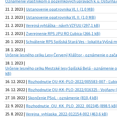
Oznámenie vlastníkom o pozemkových úpravách k. ú. Osturňa.d
21. 2. 2023 |
Ustanovenie opatrovnika VL I. (1,0 MB)
21. 2. 2023 |
Ustanovenie opatrovnika VL II. (1,0 MB)
21. 2. 2023 |
Verejná vyhláška - návrh VZFUU (297,1 kB)
21. 2. 2023 |
Zverejnenie RPS JPU RO Ľubica (266,1 kB)
20. 1. 2023 |
Schválenie RPS Spišská Stará Ves - lokalita Vyšná m
18. 1. 2023 |
Určenie lesného celku Lesy Červený Kláštor - oznámenie o zača
18. 1. 2023 |
Určenie lesného celku Mestské lesy Spišská Belá - oznámenie o
kB)
16. 12. 2022 |
Rozhodnutie OU-KK-PLO-2022/005583-007 - Ľubic
16. 12. 2022 |
Rozhodnutie OU-KK-PLO-2022/016325 - Vojňany (
27. 10. 2022 |
Skončenie PSoL - oznámenie (810,4 kB)
22. 9. 2022 |
Rozhodnutie_OU_KK_PLO_2022_002345 (898,5 kB
25. 8. 2022 |
Verejna_vyhlaska_2022-012154-002 (463,6 kB)