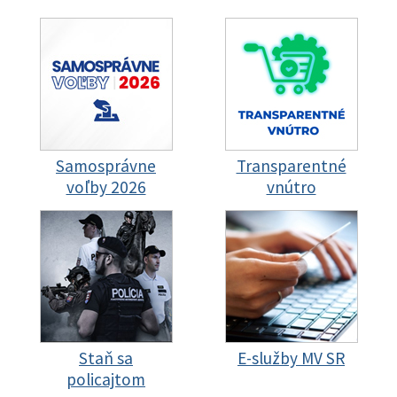
Samosprávne
Transparentné
voľby 2026
vnútro
Staň sa
E-služby MV SR
policajtom