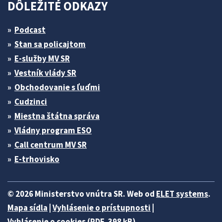
DÔLEŽITÉ ODKAZY
Podcast
Stan sa policajtom
E-služby MV SR
Vestník vlády SR
Obchodovanie s ľuďmi
Cudzinci
Miestna štátna správa
Vládny program ESO
Call centrum MV SR
E-trhovisko
© 2026 Ministerstvo vnútra SR. Web od
ELET systems
.
Mapa sídla
|
Vyhlásenie o prístupnosti
|
Vyhlásenie o cookies (PDF, 398 kB)