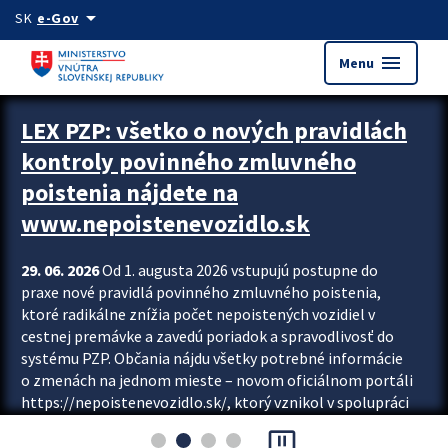
Preskocit na hlavný obsah
arrow_drop_down
SK
e-Gov
menu
Menu
Zastavit automatický posun upútavok
LEX PZP: všetko o nových pravidlách
kontroly povinného zmluvného
poistenia nájdete na
www.nepoistenevozidlo.sk
29. 06. 2026
Od 1. augusta 2026 vstupujú postupne do
praxe nové pravidlá povinného zmluvného poistenia,
ktoré radikálne znížia počet nepoistených vozidiel v
cestnej premávke a zavedú poriadok a spravodlivosť do
systému PZP. Občania nájdu všetky potrebné informácie
o zmenách na jednom mieste – novom oficiálnom portáli
https://nepoistenevozidlo.sk/, ktorý vznikol v spolupráci
Slovenskej kancelárie poisťovateľov (SKP), Slovenskej
pause_presentation
asociácie poisťovní (SLASPO) a Ministerstva vnútra SR.