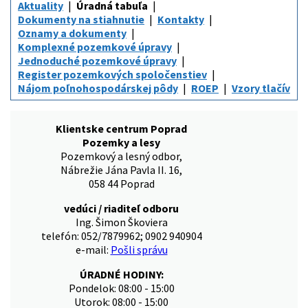
Aktuality
Úradná tabuľa
Dokumenty na stiahnutie
Kontakty
Oznamy a dokumenty
Komplexné pozemkové úpravy
Jednoduché pozemkové úpravy
Register pozemkových spoločenstiev
Nájom poľnohospodárskej pôdy
ROEP
Vzory tlačív
Klientske centrum Poprad
Pozemky a lesy
Pozemkový a lesný odbor,
Nábrežie Jána Pavla II. 16,
058 44 Poprad
vedúci / riaditeľ odboru
Ing. Šimon Škoviera
telefón: 052/7879962; 0902 940904
e-mail:
Pošli správu
ÚRADNÉ HODINY:
Pondelok: 08:00 - 15:00
Utorok: 08:00 - 15:00