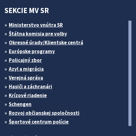
SEKCIE MV SR
Ministerstvo vnútra SR
Štátna komisia pre volby
Okresné úrady/Klientske centrá
Európske programy
Policajný zbor
Azyl a migrácia
Verejná správa
Hasiči a záchranári
Krízové riadenie
Schengen
Rozvoj občianskej spoločnosti
Športové centrum polície