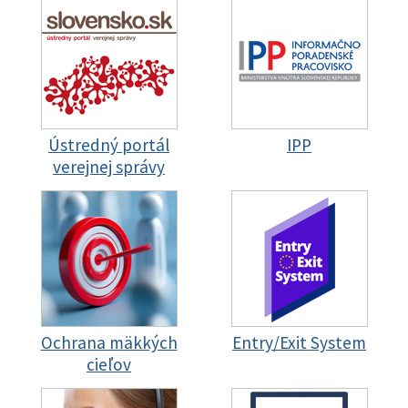
Ústredný portál
IPP
verejnej správy
Ochrana mäkkých
Entry/Exit System
cieľov