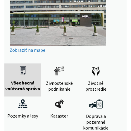
Zobraziť na mape
Všeobecná
Živnostenské
Životné
vnútorná správa
podnikanie
prostredie
Pozemky a lesy
Kataster
Doprava a
pozemné
komunikácie