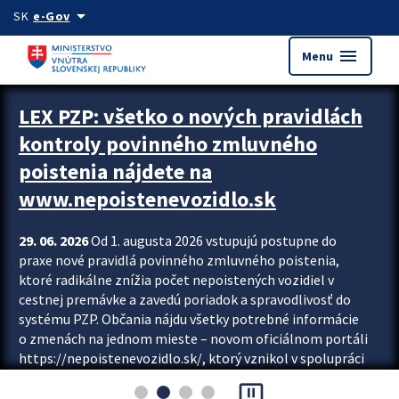
Preskocit na hlavný obsah
arrow_drop_down
SK
e-Gov
menu
Menu
Zastavit automatický posun upútavok
LEX PZP: všetko o nových pravidlách
kontroly povinného zmluvného
poistenia nájdete na
www.nepoistenevozidlo.sk
29. 06. 2026
Od 1. augusta 2026 vstupujú postupne do
praxe nové pravidlá povinného zmluvného poistenia,
ktoré radikálne znížia počet nepoistených vozidiel v
cestnej premávke a zavedú poriadok a spravodlivosť do
systému PZP. Občania nájdu všetky potrebné informácie
o zmenách na jednom mieste – novom oficiálnom portáli
https://nepoistenevozidlo.sk/, ktorý vznikol v spolupráci
Slovenskej kancelárie poisťovateľov (SKP), Slovenskej
pause_presentation
asociácie poisťovní (SLASPO) a Ministerstva vnútra SR.