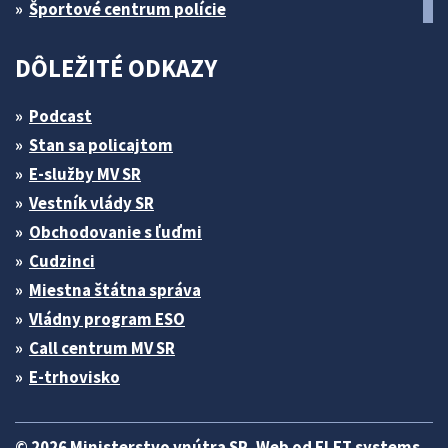
Športové centrum polície
DÔLEŽITÉ ODKAZY
Podcast
Stan sa policajtom
E-služby MV SR
Vestník vlády SR
Obchodovanie s ľuďmi
Cudzinci
Miestna štátna správa
Vládny program ESO
Call centrum MV SR
E-trhovisko
© 2026 Ministerstvo vnútra SR. Web od
ELET systems
.