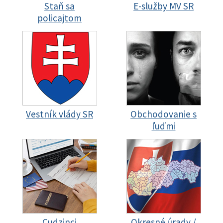
Staň sa
E-služby MV SR
policajtom
Vestník vlády SR
Obchodovanie s
ľuďmi
Cudzinci
Okresné úrady /