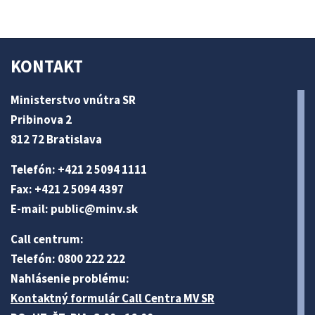
KONTAKT
Ministerstvo vnútra SR
Pribinova 2
812 72 Bratislava
Telefón: +421 2 5094 1111
Fax: +421 2 5094 4397
E-mail:
public@minv
.sk
Call centrum:
Telefón: 0800 222 222
Nahlásenie problému:
Kontaktný formulár Call Centra MV SR