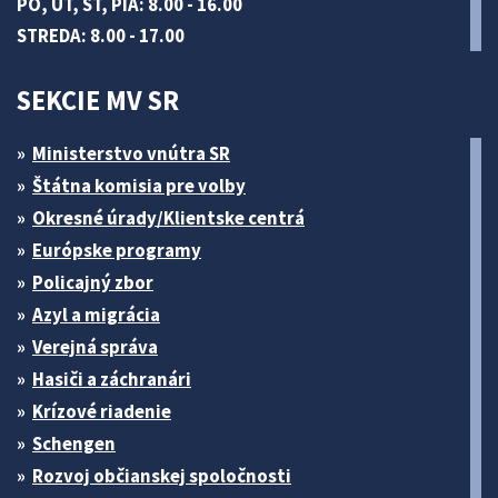
PO, UT, ŠT, PIA: 8.00 - 16.00
STREDA: 8.00 - 17.00
SEKCIE MV SR
Ministerstvo vnútra SR
Štátna komisia pre volby
Okresné úrady/Klientske centrá
Európske programy
Policajný zbor
Azyl a migrácia
Verejná správa
Hasiči a záchranári
Krízové riadenie
Schengen
Rozvoj občianskej spoločnosti