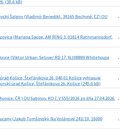
6. (30,6 kB)
ovský Šalgov (Vladimír Benedikt, 39165 Bechyně, CZ) OU
ezovica (Mariana Saupe, AM RING 3, 01814 Rathmannsdorf,
dovce (Viktor Urban, Selover RD 17, NJ08889 Whitehouse
rad Košice, Štefánikova 26, 040 01 Košice vyhlasuje
ký úrad Košice, Štefánikova 26, Košice (245,6 kB)
onice, ČR ) OU Sabinov, KO č. V 555/2026 zo dňa 27.04.2026.
rkucany (Jakub Tomšovský, Na Volánové 243/10, 16000