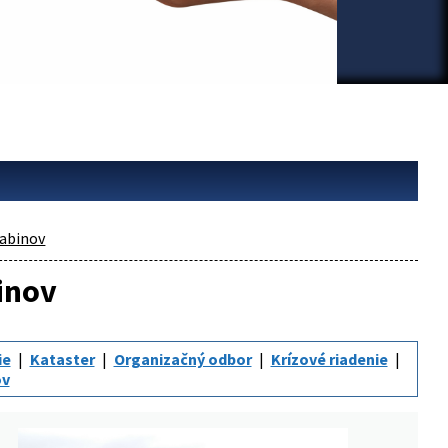
abinov
inov
ie
Kataster
Organizačný odbor
Krízové riadenie
ov