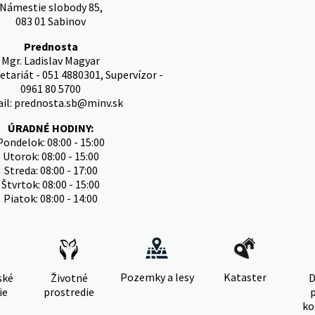
Námestie slobody 85,
083 01 Sabinov
Prednosta
Mgr. Ladislav Magyar
etariát - 051 4880301, Supervízor -
0961 80 5700
il: prednosta.sb@minv.sk
ÚRADNÉ HODINY:
Pondelok: 08:00 - 15:00
Utorok: 08:00 - 15:00
Streda: 08:00 - 17:00
Štvrtok: 08:00 - 15:00
Piatok: 08:00 - 14:00
Pozemky a lesy
Kataster
ské
Životné
D
ie
prostredie
ko