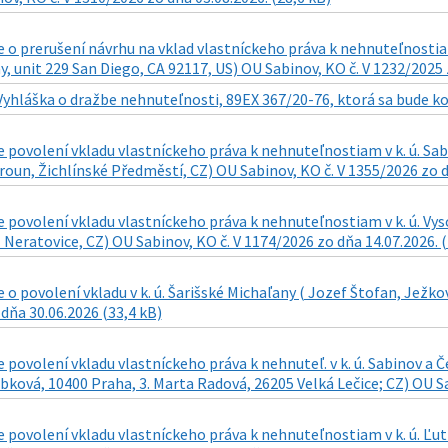
o prerušení návrhu na vklad vlastníckeho práva k nehnuteľnostiam
, unit 229 San Diego, CA 92117, US) OU Sabinov, KO č. V 1232/2025 z
Vyhláška o dražbe nehnuteľnosti, 89EX 367/20-76, ktorá sa bude kon
povolení vkladu vlastníckeho práva k nehnuteľnostiam v k. ú. Sab
oun, Žichlínské Předměstí, CZ) OU Sabinov, KO č. V 1355/2026 zo dň
povolení vkladu vlastníckeho práva k nehnuteľnostiam v k. ú. Vy
 Neratovice, CZ) OU Sabinov, KO č. V 1174/2026 zo dňa 14.07.2026. (
o povolení vkladu v k. ú. Šarišské Michaľany ( Jozef Štofan, Ježkov
dňa 30.06.2026 (33,4 kB)
povolení vkladu vlastníckeho práva k nehnuteľ. v k. ú. Sabinov a Č
bková, 10400 Praha, 3. Marta Radová, 26205 Velká Lečice; CZ) OU Sa
povolení vkladu vlastníckeho práva k nehnuteľnostiam v k. ú. Ľuti