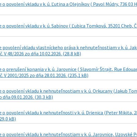
o povolení vkladu v k. ú. Ľutina a Olejníkov ( Pavol Múdry, 736 03 H
o povolení vkladu v k. ú. Sabinov ( Ľubica Tomková, 35201 Cheb, ČR
povolení vkladu vlastníckeho práva k nehnuteľnostiam v k. ú. Ja
č. V 48/2026 zo dňa 10.02.2026. (28,8 kB)
o prerušení konania v k. ú. Jarovnice ( Slavomír Štrajt, Rue Edoua
č. V 2001/2025 zo dňa 28.01.2026. (235,1 kB)
o povolení vkladu k nehnuteľnostiam v k. ú. Orkucany (Jakub Tomš
 dňa 09.01.2026. (30,3 kB)
o povolení vkladu k nehnuteľnosti v k. ú. Drienica (Peter Mikita, 
29,0 kB)
o povolení vkladu k nehnuteľnostiam v k. ú. Jarovnice, Uzovské Pe