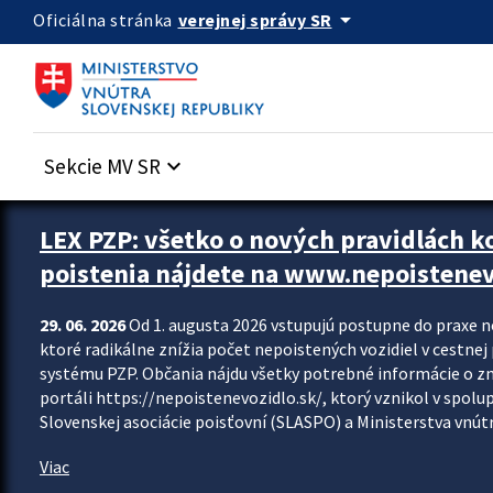
Preskocit na hlavný obsah
arrow_drop_down
verejnej správy SR
Oficiálna stránka
Sekcie MV SR
keyboard_arrow_down
Zastavit automatický posun upútavok
LEX PZP: všetko o nových pravidlách 
poistenia nájdete na www.nepoistenev
29. 06. 2026
Od 1. augusta 2026 vstupujú postupne do praxe 
ktoré radikálne znížia počet nepoistených vozidiel v cestne
systému PZP. Občania nájdu všetky potrebné informácie o 
portáli https://nepoistenevozidlo.sk/, ktorý vznikol v spolu
Slovenskej asociácie poisťovní (SLASPO) a Ministerstva vnútra
Viac