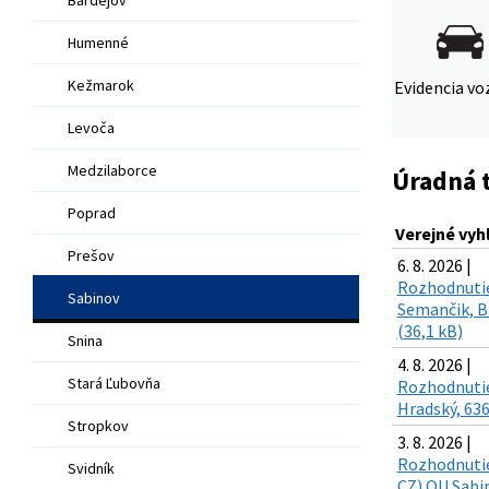
Humenné
Kežmarok
Evidencia voz
Levoča
Medzilaborce
Úradná 
Poprad
Verejné vyh
Prešov
6. 8. 2026 |
Rozhodnutie
Sabinov
Semančik, Br
(36,1 kB)
Snina
4. 8. 2026 |
Stará Ľubovňa
Rozhodnutie
Hradský, 636
Stropkov
3. 8. 2026 |
Rozhodnutie 
Svidník
CZ) OU Sabin