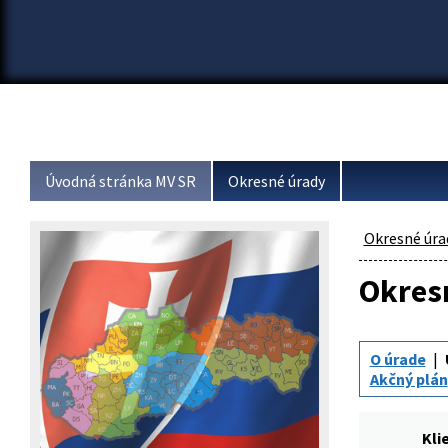
Úvodná stránka MV SR
Okresné úrady
Okresné úra
Okresn
O úrade
Akčný plán
Kli