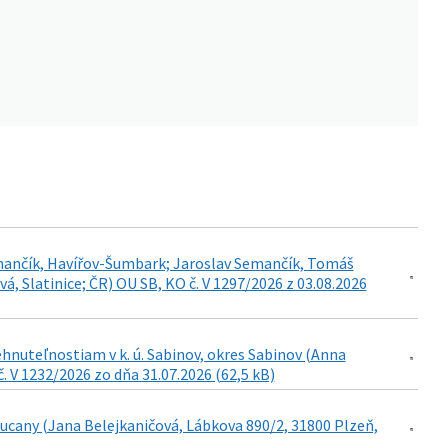
emančík, Havířov-Šumbark; Jaroslav Semančík, Tomáš
 Slatinice; ČR) OU SB, KO č. V 1297/2026 z 03.08.2026
nuteľnostiam v k. ú. Sabinov, okres Sabinov (Anna
. V 1232/2026 zo dňa 31.07.2026 (62,5 kB)
ucany (Jana Belejkaničová, Lábkova 890/2, 31800 Plzeň,