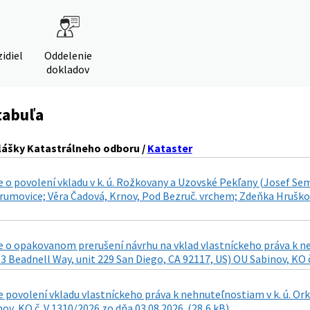
idiel
Oddelenie
dokladov
tabuľa
lášky Katastrálneho odboru /
Kataster
 o povolení vkladu v k. ú. Rožkovany a Uzovské Pekľany (Josef S
umovice; Věra Čadová, Krnov, Pod Bezruč. vrchem; Zdeňka Hrušková,
 o opakovanom prerušení návrhu na vklad vlastníckeho práva k neh
3 Beadnell Way, unit 229 San Diego, CA 92117, US) OU Sabinov, KO č
povolení vkladu vlastníckeho práva k nehnuteľnostiam v k. ú. Ork
ov, KO č. V 1310/2026 zo dňa 03.08.2026. (28,6 kB)