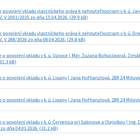
povolení vkladu vlastníckeho práva k nehnuteľnostiam v k. ú. Jar
č. V 2001/2025 zo dňa 15.04.2026. (29,9 kB)
 povolení vkladu vlastníckeho práva k nehnuteľnostiam v k. ú. Dr
č. V 288/2026 zo dňa 08.04.2026. (29,8 kB)
o povolení vkladu v k. ú. Uzovce ( Mgr. Zuzana Bohuslavová, Zimáko
31,3 kB)
o povolení vkladu v k. ú. Lipany ( Jana Hofhanzlová, 289 24 Milovic
o povolení vkladu v k. ú. Lipany ( Jana Hofhanzlová, 289 24 Milovic
o povolení vkladu v k. ú. Červenica pri Sabinove a Olejníkov ( Ing. 
 zo dňa 04.03.2026. (31,2 kB)