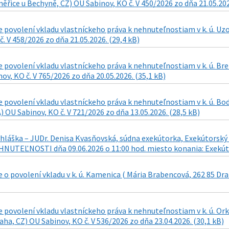
řice u Bechyně, CZ) OU Sabinov, KO č. V 450/2026 zo dňa 21.05.202
povolení vkladu vlastníckeho práva k nehnuteľnostiam v k. ú. Uz
č. V 458/2026 zo dňa 21.05.2026. (29,4 kB)
 povolení vkladu vlastníckeho práva k nehnuteľnostiam v k. ú. Br
ov, KO č. V 765/2026 zo dňa 20.05.2026. (35,1 kB)
 povolení vkladu vlastníckeho práva k nehnuteľnostiam v k. ú. Bo
) OU Sabinov, KO č. V 721/2026 zo dňa 13.05.2026. (28,5 kB)
láška – JUDr. Denisa Kvasňovská, súdna exekútorka, Exekútorský ú
UTEĽNOSTI dňa 09.06.2026 o 11:00 hod. miesto konania: Exekútors
o povolení vkladu v k. ú. Kamenica ( Mária Brabencová, 262 85 Drah
 povolení vkladu vlastníckeho práva k nehnuteľnostiam v k. ú. O
aha, CZ) OU Sabinov, KO č. V 536/2026 zo dňa 23.04.2026. (30,1 kB)