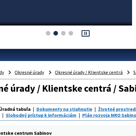
pause_presentation
dy
Okresné úrady
Okresné úrady / Klientske centrá
S
é úrady / Klientske centrá / Sab
Úradná tabuľa
Dokumenty na stiahnutie
Životné prostred
Slobodný prístup k informáciám
Plán rozvoja NRO Sabin
entske centrum Sabinov