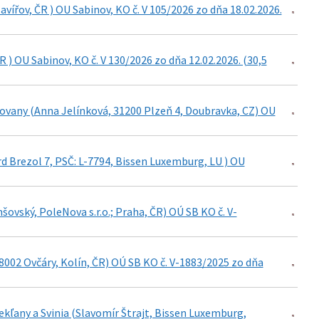
avířov, ČR ) OU Sabinov, KO č. V 105/2026 zo dňa 18.02.2026.
 ) OU Sabinov, KO č. V 130/2026 zo dňa 12.02.2026. (30,5
kovany (Anna Jelínková, 31200 Plzeň 4, Doubravka, CZ) OU
rd Brezol 7, PSČ: L-7794, Bissen Luxemburg, LU ) OU
ovský, PoleNova s.r.o.; Praha, ČR) OÚ SB KO č. V-
28002 Ovčáry, Kolín, ČR) OÚ SB KO č. V-1883/2025 zo dňa
kľany a Svinia (Slavomír Štrajt, Bissen Luxemburg,