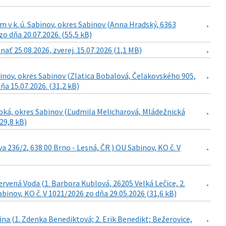
 v k. ú. Sabinov, okres Sabinov (Anna Hradský, 6363
o dňa 20.07.2026. (55,5 kB)
ať 25.08.2026, zverej. 15.07.2026 (1,1 MB)
inov, okres Sabinov (Zlatica Bobalová, Čelakovského 905,
a 15.07.2026. (31,2 kB)
soká, okres Sabinov (Ľudmila Melicharová, Mládežnická
29,8 kB)
a 236/2, 638 00 Brno - Lesná, ČR ) OU Sabinov, KO č. V
ervená Voda (1. Barbora Kublová, 26205 Velká Lečice, 2.
binov, KO č. V 1021/2026 zo dňa 29.05.2026 (31,6 kB)
na (1. Zdenka Benediktová; 2. Erik Benedikt; Bežerovice,