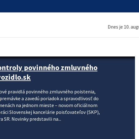
Dnes je 10. au
kontroly povinného zmluvného
ozidlo.sk
nové pravidlá povinného zmluvného poistenia,
j premávke a zavedú poriadok a spravodlivosť do
zmenách na jednom mieste – novom oficiálnom
práci Slovenskej kancelárie poisťovateľov (SKP),
 SR. Novinky predstavili na...