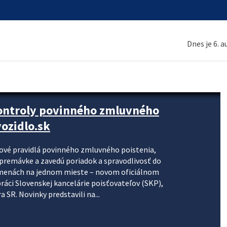
Dnes je 6. 
kontroly povinného zmluvného
ozidlo.sk
nové pravidlá povinného zmluvného poistenia,
j premávke a zavedú poriadok a spravodlivosť do
zmenách na jednom mieste – novom oficiálnom
práci Slovenskej kancelárie poisťovateľov (SKP),
 SR. Novinky predstavili na...