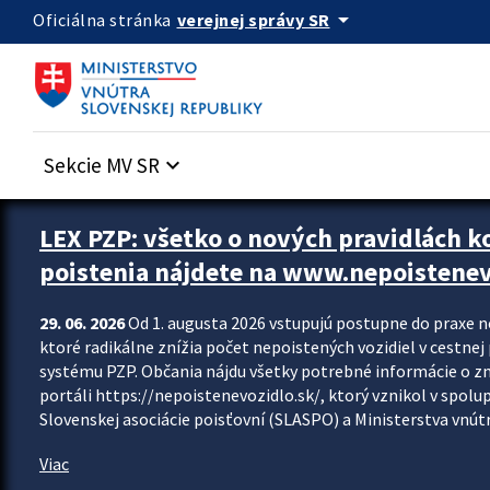
Preskocit na hlavný obsah
arrow_drop_down
verejnej správy SR
Oficiálna stránka
Sekcie MV SR
keyboard_arrow_down
Zastavit automatický posun upútavok
LEX PZP: všetko o nových pravidlách 
poistenia nájdete na www.nepoistenev
29. 06. 2026
Od 1. augusta 2026 vstupujú postupne do praxe 
ktoré radikálne znížia počet nepoistených vozidiel v cestne
systému PZP. Občania nájdu všetky potrebné informácie o 
portáli https://nepoistenevozidlo.sk/, ktorý vznikol v spolu
Slovenskej asociácie poisťovní (SLASPO) a Ministerstva vnútra
Viac