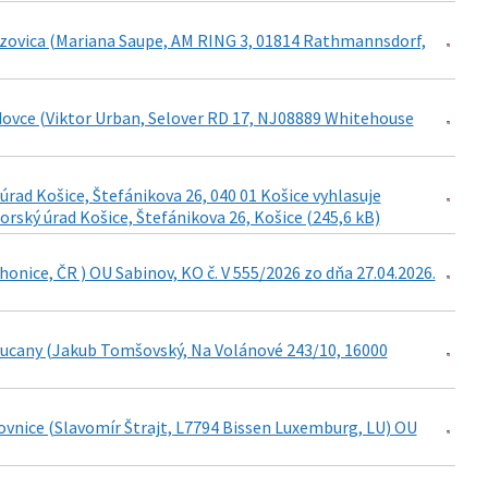
ezovica (Mariana Saupe, AM RING 3, 01814 Rathmannsdorf,
dovce (Viktor Urban, Selover RD 17, NJ08889 Whitehouse
rad Košice, Štefánikova 26, 040 01 Košice vyhlasuje
ký úrad Košice, Štefánikova 26, Košice (245,6 kB)
onice, ČR ) OU Sabinov, KO č. V 555/2026 zo dňa 27.04.2026.
rkucany (Jakub Tomšovský, Na Volánové 243/10, 16000
ovnice (Slavomír Štrajt, L7794 Bissen Luxemburg, LU) OU