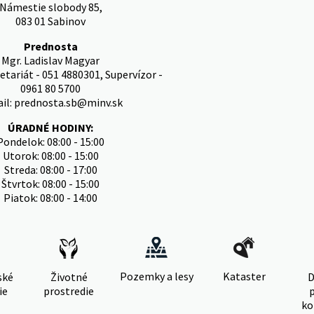
Námestie slobody 85,
083 01 Sabinov
Prednosta
Mgr. Ladislav Magyar
etariát - 051 4880301, Supervízor -
0961 80 5700
il: prednosta.sb@minv.sk
ÚRADNÉ HODINY:
Pondelok: 08:00 - 15:00
Utorok: 08:00 - 15:00
Streda: 08:00 - 17:00
Štvrtok: 08:00 - 15:00
Piatok: 08:00 - 14:00
Pozemky a lesy
Kataster
ské
Životné
D
ie
prostredie
ko