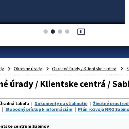
pause_presentation
dy
Okresné úrady
Okresné úrady / Klientske centrá
S
é úrady / Klientske centrá / Sab
Úradná tabuľa
Dokumenty na stiahnutie
Životné prostred
Slobodný prístup k informáciám
Plán rozvoja NRO Sabin
entske centrum Sabinov