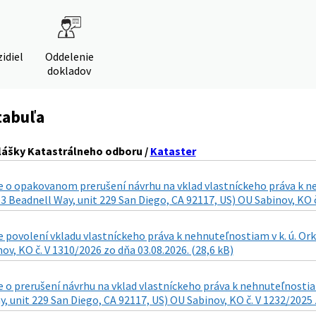
idiel
Oddelenie
dokladov
tabuľa
lášky Katastrálneho odboru /
Kataster
 o opakovanom prerušení návrhu na vklad vlastníckeho práva k neh
3 Beadnell Way, unit 229 San Diego, CA 92117, US) OU Sabinov, KO č
povolení vkladu vlastníckeho práva k nehnuteľnostiam v k. ú. Ork
ov, KO č. V 1310/2026 zo dňa 03.08.2026. (28,6 kB)
o prerušení návrhu na vklad vlastníckeho práva k nehnuteľnostiam
, unit 229 San Diego, CA 92117, US) OU Sabinov, KO č. V 1232/2025 z