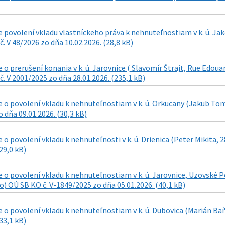
povolení vkladu vlastníckeho práva k nehnuteľnostiam v k. ú. Ja
č. V 48/2026 zo dňa 10.02.2026. (28,8 kB)
o prerušení konania v k. ú. Jarovnice ( Slavomír Štrajt, Rue Edoua
č. V 2001/2025 zo dňa 28.01.2026. (235,1 kB)
o povolení vkladu k nehnuteľnostiam v k. ú. Orkucany (Jakub Tomš
 dňa 09.01.2026. (30,3 kB)
o povolení vkladu k nehnuteľnosti v k. ú. Drienica (Peter Mikita, 
29,0 kB)
o povolení vkladu k nehnuteľnostiam v k. ú. Jarovnice, Uzovské Pe
 OÚ SB KO č. V-1849/2025 zo dňa 05.01.2026. (40,1 kB)
o povolení vkladu k nehnuteľnostiam v k. ú. Dubovica (Marián Baň
33,1 kB)