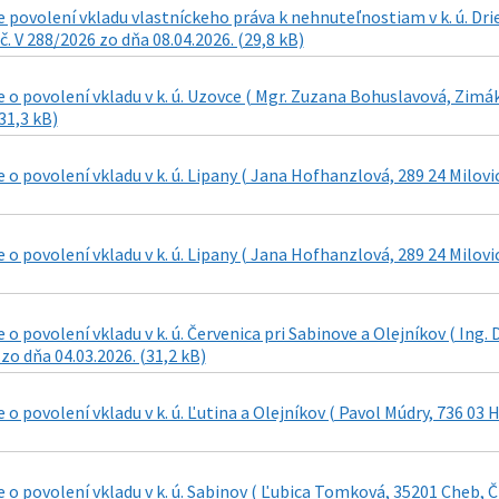
 povolení vkladu vlastníckeho práva k nehnuteľnostiam v k. ú. Dr
č. V 288/2026 zo dňa 08.04.2026. (29,8 kB)
o povolení vkladu v k. ú. Uzovce ( Mgr. Zuzana Bohuslavová, Zimáko
31,3 kB)
o povolení vkladu v k. ú. Lipany ( Jana Hofhanzlová, 289 24 Milovic
o povolení vkladu v k. ú. Lipany ( Jana Hofhanzlová, 289 24 Milovic
o povolení vkladu v k. ú. Červenica pri Sabinove a Olejníkov ( Ing. 
 zo dňa 04.03.2026. (31,2 kB)
o povolení vkladu v k. ú. Ľutina a Olejníkov ( Pavol Múdry, 736 03 H
o povolení vkladu v k. ú. Sabinov ( Ľubica Tomková, 35201 Cheb, ČR