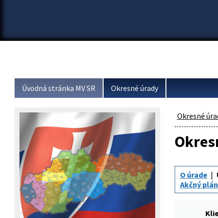
Úvodná stránka MV SR
Okresné úrady
Okresné úra
Okresn
O úrade
Akčný plán
Kli