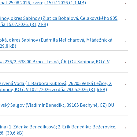
ať 25.08.2026, zverej. 15.07.2026 (1,1 MB)
inov, okres Sabinov (Zlatica Bobalová, Čelakovského 905,
a 15.07.2026. (31,2 kB)
soká, okres Sabinov (Ľudmila Melicharová, Mládežnická
29,8 kB)
a 236/2, 638 00 Brno - Lesná, ČR ) OU Sabinov, KO č. V
ervená Voda (1. Barbora Kublová, 26205 Velká Lečice, 2.
binov, KO č. V 1021/2026 zo dňa 29.05.2026 (31,6 kB)
ovský Šalgov (Vladimír Benedikt, 39165 Bechyně, CZ) OU
na (1. Zdenka Benediktová; 2. Erik Benedikt; Bežerovice,
6. (30,6 kB)