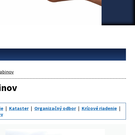
abinov
inov
ie
Kataster
Organizačný odbor
Krízové riadenie
ov