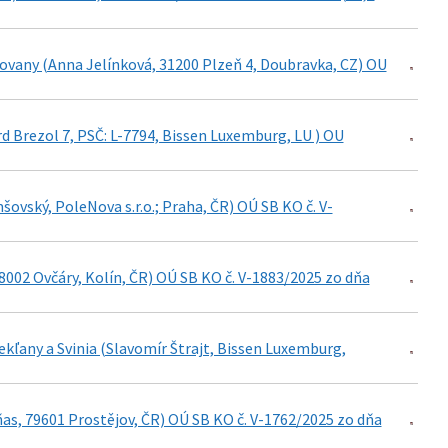
kovany (Anna Jelínková, 31200 Plzeň 4, Doubravka, CZ) OU
rd Brezol 7, PSČ: L-7794, Bissen Luxemburg, LU ) OU
ovský, PoleNova s.r.o.; Praha, ČR) OÚ SB KO č. V-
28002 Ovčáry, Kolín, ČR) OÚ SB KO č. V-1883/2025 zo dňa
kľany a Svinia (Slavomír Štrajt, Bissen Luxemburg,
as, 79601 Prostějov, ČR) OÚ SB KO č. V-1762/2025 zo dňa