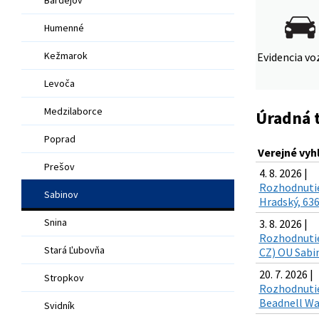
Humenné
Kežmarok
Evidencia voz
Levoča
Medzilaborce
Úradná 
Poprad
Verejné vyh
Prešov
4. 8. 2026 |
Rozhodnutie
Sabinov
Hradský, 636
Snina
3. 8. 2026 |
Rozhodnutie 
Stará Ľubovňa
CZ) OU Sabin
20. 7. 2026 |
Stropkov
Rozhodnutie 
Beadnell Way
Svidník