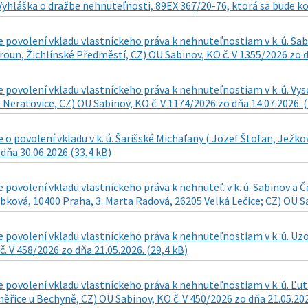
Vyhláška o dražbe nehnuteľnosti, 89EX 367/20-76, ktorá sa bude kon
povolení vkladu vlastníckeho práva k nehnuteľnostiam v k. ú. Sab
oun, Žichlínské Předměstí, CZ) OU Sabinov, KO č. V 1355/2026 zo dň
povolení vkladu vlastníckeho práva k nehnuteľnostiam v k. ú. Vy
 Neratovice, CZ) OU Sabinov, KO č. V 1174/2026 zo dňa 14.07.2026. (
o povolení vkladu v k. ú. Šarišské Michaľany ( Jozef Štofan, Ježkov
dňa 30.06.2026 (33,4 kB)
povolení vkladu vlastníckeho práva k nehnuteľ. v k. ú. Sabinov a Č
bková, 10400 Praha, 3. Marta Radová, 26205 Velká Lečice; CZ) OU Sa
povolení vkladu vlastníckeho práva k nehnuteľnostiam v k. ú. Uz
č. V 458/2026 zo dňa 21.05.2026. (29,4 kB)
povolení vkladu vlastníckeho práva k nehnuteľnostiam v k. ú. Ľuti
řice u Bechyně, CZ) OU Sabinov, KO č. V 450/2026 zo dňa 21.05.202