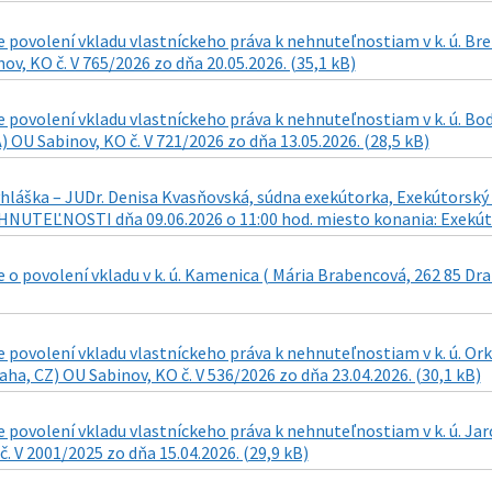
 povolení vkladu vlastníckeho práva k nehnuteľnostiam v k. ú. Br
ov, KO č. V 765/2026 zo dňa 20.05.2026. (35,1 kB)
 povolení vkladu vlastníckeho práva k nehnuteľnostiam v k. ú. Bo
) OU Sabinov, KO č. V 721/2026 zo dňa 13.05.2026. (28,5 kB)
láška – JUDr. Denisa Kvasňovská, súdna exekútorka, Exekútorský ú
UTEĽNOSTI dňa 09.06.2026 o 11:00 hod. miesto konania: Exekútors
o povolení vkladu v k. ú. Kamenica ( Mária Brabencová, 262 85 Drah
 povolení vkladu vlastníckeho práva k nehnuteľnostiam v k. ú. O
aha, CZ) OU Sabinov, KO č. V 536/2026 zo dňa 23.04.2026. (30,1 kB)
povolení vkladu vlastníckeho práva k nehnuteľnostiam v k. ú. Jar
č. V 2001/2025 zo dňa 15.04.2026. (29,9 kB)