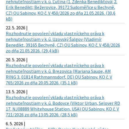
nehnuteľnostiam v k. ú. Ľutina (1. Zdenka Benediktová; 2.
Erik Benedikt; Bežerovice, 39172 Sudoměřice u Bechyně,
CZ) OU Sabinov, KO č. V 450/2026 zo dňa 21.05.2026. (30,6
kB)
22. 5. 2026 |
Rozhodnutie povolení vkladu vlastníckeho práva k
nehnuteľnostiam v k. ú. Uzovský Šalgov (Vladimír
Benedikt, 39165 Bechyně, CZ) OU Sabinov, KO č. V 458/2026
zo dňa 21.05.2026. (29,4 kB)
20. 5. 2026 |
Rozhodnutie povolení vkladu vlastníckeho práva k
nehnuteľnostiam v k. ú. Brezovica (Mariana Saupe, AM
RING 3, 01814 Rathmannsdorf, DE) OU Sabinov, KO č. V
765/2026 zo dňa 20.05.2026. (35,1 kB)
13. 5. 2026 |
Rozhodnutie povolení vkladu vlastníckeho práva k
nehnuteľnostiam v k. ú. Bodovce (Viktor Urban, Selover RD
17, NJ08889 Whitehouse Station, USA) OU Sabinov, KO č. V
721/2026 zo dňa 13.05.2026. (28,5 kB)
6. 5. 2026 |