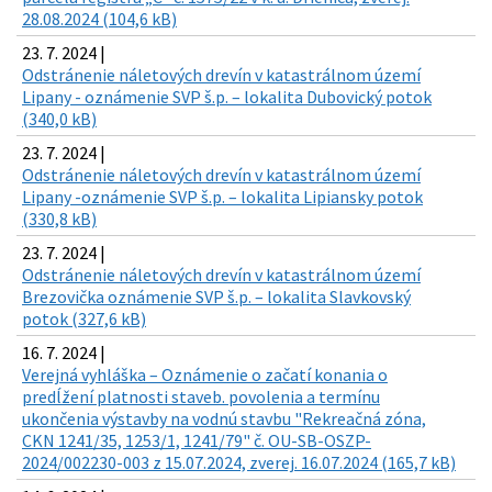
28.08.2024 (104,6 kB)
23. 7. 2024 |
Odstránenie náletových drevín v katastrálnom území
Lipany - oznámenie SVP š.p. – lokalita Dubovický potok
(340,0 kB)
23. 7. 2024 |
Odstránenie náletových drevín v katastrálnom území
Lipany -oznámenie SVP š.p. – lokalita Lipiansky potok
(330,8 kB)
23. 7. 2024 |
Odstránenie náletových drevín v katastrálnom území
Brezovička oznámenie SVP š.p. – lokalita Slavkovský
potok (327,6 kB)
16. 7. 2024 |
Verejná vyhláška – Oznámenie o začatí konania o
predĺžení platnosti staveb. povolenia a termínu
ukončenia výstavby na vodnú stavbu "Rekreačná zóna,
CKN 1241/35, 1253/1, 1241/79" č. OU-SB-OSZP-
2024/002230-003 z 15.07.2024, zverej. 16.07.2024 (165,7 kB)