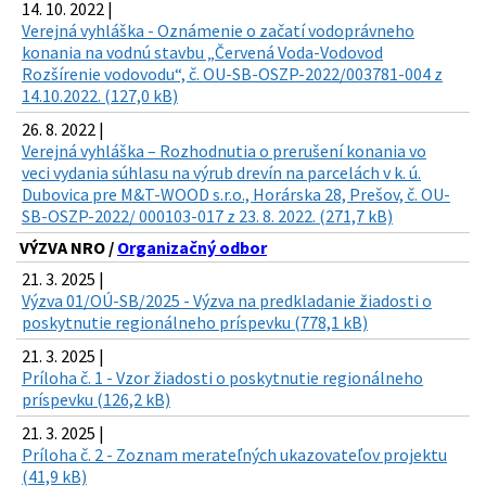
14. 10. 2022 |
Verejná vyhláška - Oznámenie o začatí vodoprávneho
konania na vodnú stavbu „Červená Voda-Vodovod
Rozšírenie vodovodu“, č. OU-SB-OSZP-2022/003781-004 z
14.10.2022. (127,0 kB)
26. 8. 2022 |
Verejná vyhláška – Rozhodnutia o prerušení konania vo
veci vydania súhlasu na výrub drevín na parcelách v k. ú.
Dubovica pre M&T-WOOD s.r.o., Horárska 28, Prešov, č. OU-
SB-OSZP-2022/ 000103-017 z 23. 8. 2022. (271,7 kB)
VÝZVA NRO /
Organizačný odbor
21. 3. 2025 |
Výzva 01/OÚ-SB/2025 - Výzva na predkladanie žiadosti o
poskytnutie regionálneho príspevku (778,1 kB)
21. 3. 2025 |
Príloha č. 1 - Vzor žiadosti o poskytnutie regionálneho
príspevku (126,2 kB)
21. 3. 2025 |
Príloha č. 2 - Zoznam merateľných ukazovateľov projektu
(41,9 kB)