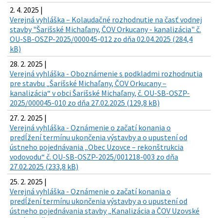
2. 4. 2025 |
Verejná vyhláška – Kolaudačné rozhodnutie na časť vodnej
stavby "Šarišské Michaľany, ČOV Orkucany - kanalizácia" č.
OU-SB-OSZP-2025/000045-012 zo dňa 02.04.2025 (284,4
kB)
28. 2. 2025 |
Verejná vyhláška - Oboznámenie s podkladmi rozhodnutia
pre stavbu „Šarišské Michaľany, ČOV Orkucany –
kanalizácia“ v obci Šarišské Michaľany, č. OU-SB-OSZP-
2025/000045-010 zo dňa 27.02.2025 (129,8 kB)
27. 2. 2025 |
Verejná vyhláška - Oznámenie o začatí konania o
predĺžení termínu ukončenia výstavby a o upustení od
ústneho pojednávania „Obec Uzovce – rekonštrukcia
vodovodu“ č. OU-SB-OSZP-2025/001218-003 zo dňa
27.02.2025 (233,8 kB)
25. 2. 2025 |
Verejná vyhláška - Oznámenie o začatí konania o
predĺžení termínu ukončenia výstavby a o upustení od
ústneho pojednávania stavby „Kanalizácia a ČOV Uzovské