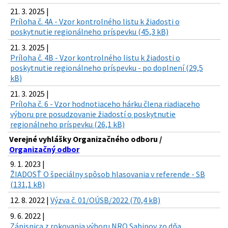
21. 3. 2025 |
Príloha č. 4A - Vzor kontrolného listu k žiadosti o
poskytnutie regionálneho príspevku (45,3 kB)
21. 3. 2025 |
Príloha č. 4B - Vzor kontrolného listu k žiadosti o
poskytnutie regionálneho príspevku - po doplnení (29,5
kB)
21. 3. 2025 |
Príloha č. 6 - Vzor hodnotiaceho hárku člena riadiaceho
výboru pre posudzovanie žiadostí o poskytnutie
regionálneho príspevku (26,1 kB)
Verejné vyhlášky Organizačného odboru /
Organizačný odbor
9. 1. 2023 |
ŽIADOSŤ O špeciálny spôsob hlasovania v referende - SB
(131,1 kB)
12. 8. 2022 |
Výzva č. 01/OÚSB/2022 (70,4 kB)
9. 6. 2022 |
Zápisnica z rokovania výboru NRO Sabinov zo dňa