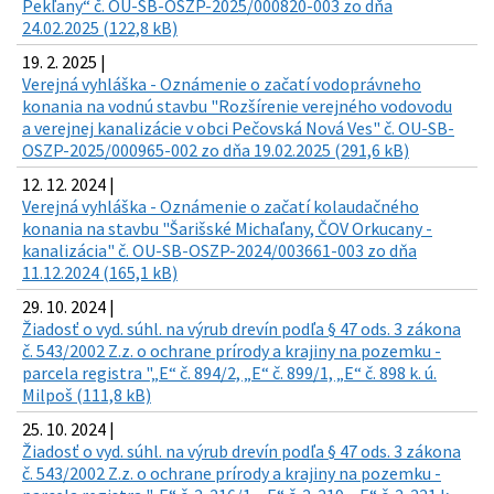
Pekľany“ č. OU-SB-OSZP-2025/000820-003 zo dňa
24.02.2025 (122,8 kB)
19. 2. 2025 |
Verejná vyhláška - Oznámenie o začatí vodoprávneho
konania na vodnú stavbu "Rozšírenie verejného vodovodu
a verejnej kanalizácie v obci Pečovská Nová Ves" č. OU-SB-
OSZP-2025/000965-002 zo dňa 19.02.2025 (291,6 kB)
12. 12. 2024 |
Verejná vyhláška - Oznámenie o začatí kolaudačného
konania na stavbu "Šarišské Michaľany, ČOV Orkucany -
kanalizácia" č. OU-SB-OSZP-2024/003661-003 zo dňa
11.12.2024 (165,1 kB)
29. 10. 2024 |
Žiadosť o vyd. súhl. na výrub drevín podľa § 47 ods. 3 zákona
č. 543/2002 Z.z. o ochrane prírody a krajiny na pozemku -
parcela registra "„E“ č. 894/2, „E“ č. 899/1, „E“ č. 898 k. ú.
Milpoš (111,8 kB)
25. 10. 2024 |
Žiadosť o vyd. súhl. na výrub drevín podľa § 47 ods. 3 zákona
č. 543/2002 Z.z. o ochrane prírody a krajiny na pozemku -