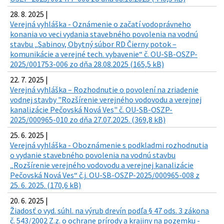
28. 8. 2025 |
Verejná vyhláška - Oznámenie o začatí vodoprávneho
konania vo veci vydania stavebného povolenia na vodnú
stavbu „Sabinov, Obytný súbor RD Čierny potok –
komunikácie a verejné tech. vybavenie“ č. OU-SB-OSZP-
2025/001753-006 zo dňa 28.08.2025 (165,5 kB)
22. 7. 2025 |
Verejná vyhláška – Rozhodnutie o povolení na zriadenie
vodnej stavby "Rozšírenie verejného vodovodu a verejnej
kanalizácie Pečovská Nová Ves" č. OU-SB-OSZP-
2025/000965-010 zo dňa 27.07.2025. (369,8 kB)
25. 6. 2025 |
Verejná vyhláška - Oboznámenie s podkladmi rozhodnutia
o vydanie stavebného povolenia na vodnú stavbu
„Rozšírenie verejného vodovodu a verejnej kanalizácie
Pečovská Nová Ves“ č.j. OU-SB-OSZP-2025/000965-008 z
25. 6. 2025. (170,6 kB)
20. 6. 2025 |
Žiadosť o vyd. súhl. na výrub drevín podľa § 47 ods. 3 zákona
č. 543/2002 Z.z. o ochrane prírody a krajiny na pozemku -