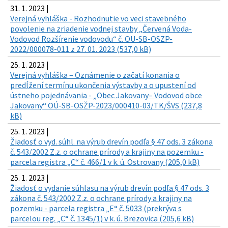
31. 1. 2023 |
Verejná vyhláška - Rozhodnutie vo veci stavebného
povolenie na zriadenie vodnej stavby „Červená Voda-
Vodovod Rozšírenie vodovodu“ č. OU-SB-OSZP-
2022/000078-011 z 27. 01. 2023 (537,0 kB)
25. 1. 2023 |
Verejná vyhláška – Oznámenie o začatí konania o
predĺžení termínu ukončenia výstavby a o upustení od
ústneho pojednávania - „Obec Jakovany– Vodovod obce
Jakovany“ OÚ-SB-OSŽP-2023/000410-03/TK/ŠVS (237,8
kB)
25. 1. 2023 |
Žiadosť o vyd. súhl. na výrub drevín podľa § 47 ods. 3 zákona
č. 543/2002 Z.z. o ochrane prírody a krajiny na pozemku -
parcela registra „C“ č. 466/1 v k. ú. Ostrovany (205,0 kB)
25. 1. 2023 |
Žiadosť o vydanie súhlasu na výrub drevín podľa § 47 ods. 3
zákona č. 543/2002 Z.z. o ochrane prírody a krajiny na
pozemku - parcela registra „E“ č. 5033 (prekrýva s
parcelou reg. „C“ č. 1345/1) v k. ú. Brezovica (205,6 kB)