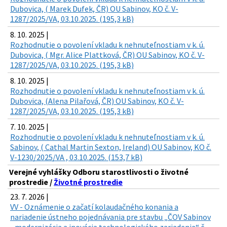
Dubovica, ( Marek Dufek, ČR) OU Sabinov, KO č. V-
1287/2025/VA, 03.10.2025. (195,3 kB)
8. 10. 2025 |
Rozhodnutie o povolení vkladu k nehnuteľnostiam v k. ú.
Dubovica, ( Mgr. Alice Plattková, ČR) OU Sabinov, KO č. V-
1287/2025/VA, 03.10.2025. (195,3 kB)
8. 10. 2025 |
Rozhodnutie o povolení vkladu k nehnuteľnostiam v k. ú.
Dubovica, (Alena Pilařová, ČR) OU Sabinov, KO č. V-
1287/2025/VA, 03.10.2025. (195,3 kB)
7. 10. 2025 |
Rozhodnutie o povolení vkladu k nehnuteľnostiam v k. ú.
Sabinov, ( Cathal Martin Sexton, Ireland) OU Sabinov, KO č.
V-1230/2025/VA , 03.10.2025. (153,7 kB)
Verejné vyhlášky Odboru starostlivosti o životné
prostredie /
Životné prostredie
23. 7. 2026 |
VV - Oznámenie o začatí kolaudačného konania a
nariadenie ústneho pojednávania pre stavbu „ČOV Sabinov