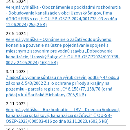
14. 6. 2024 |
Verejná vyhláška - Oboznámenie s podkladmi rozhodnutia
- Dobudovanie kanalizácie v obci Uzovský Šalgov, fima
AGROHERB s.r.o., č. OU-SB-OSZP-2024/001738-03 zo dňa
12.06.2024 (255,2 kB)
27. 5. 2024 |
Verejná vyhláška – Oznámenie o začatí vodoprávneho
konania a pozvanie na ústne pojednávanie spojené s
miestnym zisťovaním pre vodnú stavbu „Dobudovanie
kanalizácie, Uzovský Šalgov“ č. OU-SB-OSZP2024/001738-
002 z 24.05.2024 (168,1 kB)
3. 11. 2023 |
Žiadosť o vydanie súhlasu na výrub drevín podľa § 47 ods. 3
zákona č. 543/2002 Z.z. o ochrane prírody a krajiny na
pozemku - parcela registra „C“ č. 158/77, 158/78 (orná
pôda) v k. ú Šarišské Michaľany (205,9 kB)
2. 11. 2023 |
Verejná vyhláška – Rozhodnutie - „IBV – Drienica Vodovod,
kanalizácia splašková, kanalizácia dažďová“ č. OU-SB-
OSZP-2023/000583-016 zo dňa 02.11.2023. (603,5 kB)