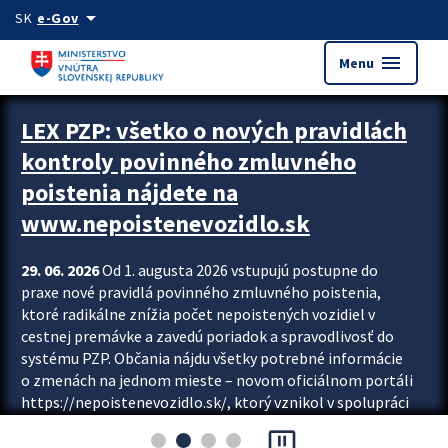
Preskocit na hlavný obsah
arrow_drop_down
SK
e-Gov
menu
Menu
Zastavit automatický posun upútavok
LEX PZP: všetko o nových pravidlách
kontroly povinného zmluvného
poistenia nájdete na
www.nepoistenevozidlo.sk
29. 06. 2026
Od 1. augusta 2026 vstupujú postupne do
praxe nové pravidlá povinného zmluvného poistenia,
ktoré radikálne znížia počet nepoistených vozidiel v
cestnej premávke a zavedú poriadok a spravodlivosť do
systému PZP. Občania nájdu všetky potrebné informácie
o zmenách na jednom mieste – novom oficiálnom portáli
https://nepoistenevozidlo.sk/, ktorý vznikol v spolupráci
Slovenskej kancelárie poisťovateľov (SKP), Slovenskej
pause_presentation
asociácie poisťovní (SLASPO) a Ministerstva vnútra SR.