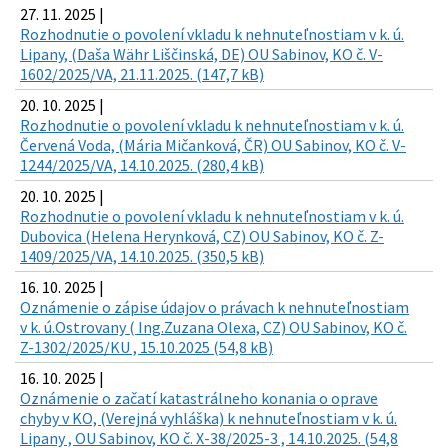
27. 11. 2025 |
Rozhodnutie o povolení vkladu k nehnuteľnostiam v k. ú.
Lipany, (Daša Währ Liščinská, DE) OU Sabinov, KO č. V-
1602/2025/VA, 21.11.2025. (147,7 kB)
20. 10. 2025 |
Rozhodnutie o povolení vkladu k nehnuteľnostiam v k. ú.
Červená Voda, (Mária Mičanková, ČR) OU Sabinov, KO č. V-
1244/2025/VA, 14.10.2025. (280,4 kB)
20. 10. 2025 |
Rozhodnutie o povolení vkladu k nehnuteľnostiam v k. ú.
Dubovica (Helena Herynková, CZ) OU Sabinov, KO č. Z-
1409/2025/VA, 14.10.2025. (350,5 kB)
16. 10. 2025 |
Oznámenie o zápise údajov o právach k nehnuteľnostiam
v k. ú.Ostrovany ( Ing.Zuzana Olexa, CZ) OU Sabinov, KO č.
Z-1302/2025/KU , 15.10.2025 (54,8 kB)
16. 10. 2025 |
Oznámenie o začatí katastrálneho konania o oprave
chyby v KO, (Verejná vyhláška) k nehnuteľnostiam v k. ú.
Lipany , OU Sabinov, KO č. X-38/2025-3 , 14.10.2025. (54,8