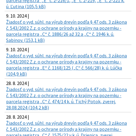
parcela registra "„E“ č. 2-216/1, „E“ č. 2-219, „E“ č. 2-221 k.
ú. Ľutina (105,5 kB)
9. 10. 2024 |
Žiadosť o vyd. súhl. na výrub drevín podľa § 47 ods. 3 zákona
č. 543/2002 Z.z. o ochrane prírody a krajiny na pozemku -
parcela registra „C“ č. 1886/26 až 32 a „C“ č. 1946 k. ú.
Sabinov. (153,1 kB)
9. 10. 2024 |
Žiadosť o vyd. súhl. na výrub drevín podľa § 47 ods. 3 zákona
č. 543/2002 Z.z. o ochrane prírody a krajiny na pozemku -
parcela registra „E“ č. 1168/125 („C“ č. 566/28) k. ú. Lúčka
(104,9 kB)
28. 8. 2024 |
Žiadosť o vyd. súhl. na výrub drevín podľa § 47 ods. 3 zákona
č. 543/2002 Z.z. o ochrane prírody a krajiny na pozemku -
parcela registra „C“ č. 474/14 k. ú. Tichý Potok, zverej.
28.08.2024 (104,2 kB)
28. 8. 2024 |
Žiadosť o vyd. súhl. na výrub drevín podľa § 47 ods. 3 zákona
č. 543/2002 Z.z. o ochrane prírody a krajiny na pozemku -
parcela registra „C“ č. 1575/22 v k. ú. Drienica, zverej.