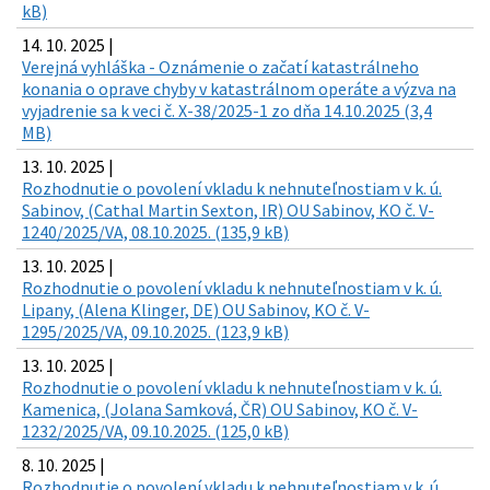
kB)
14. 10. 2025 |
Verejná vyhláška - Oznámenie o začatí katastrálneho
konania o oprave chyby v katastrálnom operáte a výzva na
vyjadrenie sa k veci č. X-38/2025-1 zo dňa 14.10.2025 (3,4
MB)
13. 10. 2025 |
Rozhodnutie o povolení vkladu k nehnuteľnostiam v k. ú.
Sabinov, (Cathal Martin Sexton, IR) OU Sabinov, KO č. V-
1240/2025/VA, 08.10.2025. (135,9 kB)
13. 10. 2025 |
Rozhodnutie o povolení vkladu k nehnuteľnostiam v k. ú.
Lipany, (Alena Klinger, DE) OU Sabinov, KO č. V-
1295/2025/VA, 09.10.2025. (123,9 kB)
13. 10. 2025 |
Rozhodnutie o povolení vkladu k nehnuteľnostiam v k. ú.
Kamenica, (Jolana Samková, ČR) OU Sabinov, KO č. V-
1232/2025/VA, 09.10.2025. (125,0 kB)
8. 10. 2025 |
Rozhodnutie o povolení vkladu k nehnuteľnostiam v k. ú.