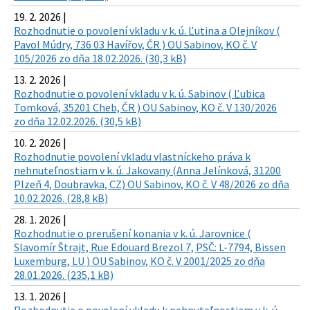
19. 2. 2026 |
Rozhodnutie o povolení vkladu v k. ú. Ľutina a Olejníkov (
Pavol Múdry, 736 03 Havířov, ČR ) OU Sabinov, KO č. V
105/2026 zo dňa 18.02.2026. (30,3 kB)
13. 2. 2026 |
Rozhodnutie o povolení vkladu v k. ú. Sabinov ( Ľubica
Tomková, 35201 Cheb, ČR ) OU Sabinov, KO č. V 130/2026
zo dňa 12.02.2026. (30,5 kB)
10. 2. 2026 |
Rozhodnutie povolení vkladu vlastníckeho práva k
nehnuteľnostiam v k. ú. Jakovany (Anna Jelínková, 31200
Plzeň 4, Doubravka, CZ) OU Sabinov, KO č. V 48/2026 zo dňa
10.02.2026. (28,8 kB)
28. 1. 2026 |
Rozhodnutie o prerušení konania v k. ú. Jarovnice (
Slavomír Štrajt, Rue Edouard Brezol 7, PSČ: L-7794, Bissen
Luxemburg, LU ) OU Sabinov, KO č. V 2001/2025 zo dňa
28.01.2026. (235,1 kB)
13. 1. 2026 |