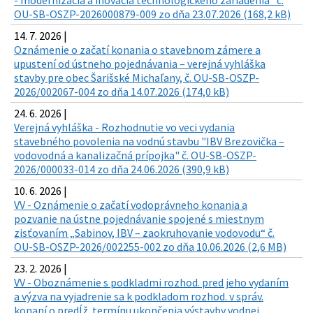
- modernizácia a inovácia technologického zariadenia“ č.
OU-SB-OSZP-2026000879-009 zo dňa 23.07.2026 (168,2 kB)
14. 7. 2026 |
Oznámenie o začatí konania o stavebnom zámere a
upustení od ústneho pojednávania – verejná vyhláška
stavby pre obec Šarišské Michaľany, č. OU-SB-OSZP-
2026/002067-004 zo dňa 14.07.2026 (174,0 kB)
24. 6. 2026 |
Verejná vyhláška - Rozhodnutie vo veci vydania
stavebného povolenia na vodnú stavbu "IBV Brezovička –
vodovodná a kanalizačná prípojka" č. OU-SB-OSZP-
2026/000033-014 zo dňa 24.06.2026 (390,9 kB)
10. 6. 2026 |
VV - Oznámenie o začatí vodoprávneho konania a
pozvanie na ústne pojednávanie spojené s miestnym
zisťovaním „Sabinov, IBV – zaokruhovanie vodovodu“ č.
OU-SB-OSZP-2026/002255-002 zo dňa 10.06.2026 (2,6 MB)
23. 2. 2026 |
VV - Oboznámenie s podkladmi rozhod. pred jeho vydaním
a výzva na vyjadrenie sa k podkladom rozhod. v správ.
konaní o predĺž. termínu ukončenia výstavby vodnej