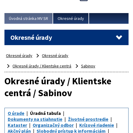
Novinky predstavili na...
Viac
Úvodná stránka MV SR
Okresné úrady
Okresné úrady
Okresné úrady
Okresné úrady
Okresné úrady / Klientske centrá
Sabinov
Okresné úrady / Klientske
centrá / Sabinov
O úrade
Úradná tabuľa
Dokumenty na stiahnutie
Životné prostredie
Kataster
Organizačný odbor
Krízové riadenie
Akčný plán
Slobodný prístup k informáciám