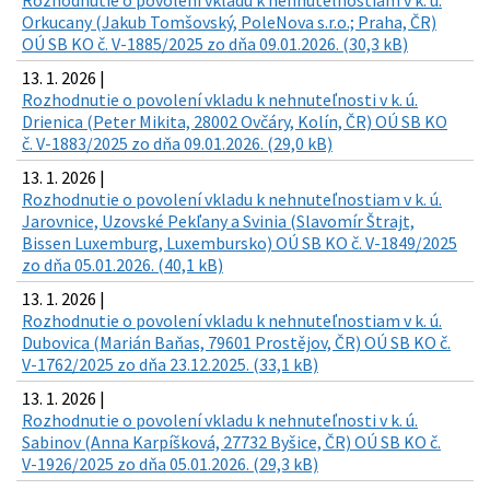
Rozhodnutie o povolení vkladu k nehnuteľnostiam v k. ú.
Orkucany (Jakub Tomšovský, PoleNova s.r.o.; Praha, ČR)
OÚ SB KO č. V-1885/2025 zo dňa 09.01.2026. (30,3 kB)
13. 1. 2026 |
Rozhodnutie o povolení vkladu k nehnuteľnosti v k. ú.
Drienica (Peter Mikita, 28002 Ovčáry, Kolín, ČR) OÚ SB KO
č. V-1883/2025 zo dňa 09.01.2026. (29,0 kB)
13. 1. 2026 |
Rozhodnutie o povolení vkladu k nehnuteľnostiam v k. ú.
Jarovnice, Uzovské Pekľany a Svinia (Slavomír Štrajt,
Bissen Luxemburg, Luxembursko) OÚ SB KO č. V-1849/2025
zo dňa 05.01.2026. (40,1 kB)
13. 1. 2026 |
Rozhodnutie o povolení vkladu k nehnuteľnostiam v k. ú.
Dubovica (Marián Baňas, 79601 Prostějov, ČR) OÚ SB KO č.
V-1762/2025 zo dňa 23.12.2025. (33,1 kB)
13. 1. 2026 |
Rozhodnutie o povolení vkladu k nehnuteľnosti v k. ú.
Sabinov (Anna Karpíšková, 27732 Byšice, ČR) OÚ SB KO č.
V-1926/2025 zo dňa 05.01.2026. (29,3 kB)