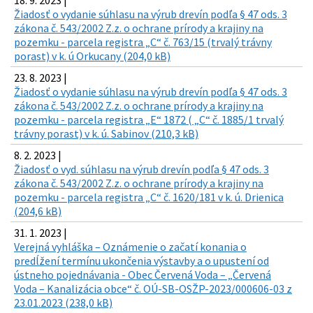
18. 9. 2023 |
Žiadosť o vydanie súhlasu na výrub drevín podľa § 47 ods. 3
zákona č. 543/2002 Z.z. o ochrane prírody a krajiny na
pozemku - parcela registra „C“ č. 763/15 (trvalý trávny
porast) v k. ú Orkucany (204,0 kB)
23. 8. 2023 |
Žiadosť o vydanie súhlasu na výrub drevín podľa § 47 ods. 3
zákona č. 543/2002 Z.z. o ochrane prírody a krajiny na
pozemku - parcela registra „E“ 1872 ( „C“ č. 1885/1 trvalý
trávny porast) v k. ú. Sabinov (210,3 kB)
8. 2. 2023 |
Žiadosť o vyd. súhlasu na výrub drevín podľa § 47 ods. 3
zákona č. 543/2002 Z.z. o ochrane prírody a krajiny na
pozemku - parcela registra „C“ č. 1620/181 v k. ú. Drienica
(204,6 kB)
31. 1. 2023 |
Verejná vyhláška – Oznámenie o začatí konania o
predĺžení termínu ukončenia výstavby a o upustení od
ústneho pojednávania - Obec Červená Voda – „Červená
Voda – Kanalizácia obce“ č. OÚ-SB-OSŽP-2023/000606-03 z
23.01.2023 (238,0 kB)