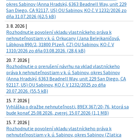
okres Sabinov (Anna Hradský, 6363 Beadnell Way, unit 229
San Diego, CA 92117, US) OU Sabinov, KO č. V 1232/2026 zo
dňa 31.07.2026 (62,5 kB)
3. 8. 2026 |
Rozhodnutie povolení vkladu vlastníckeho práva k
nehnuteľnostiam v k. ú. Orkucany (Jana Belejkaničová,
Lábkova 890/2, 31800 Plzeň, CZ) OU Sabinov, KO č. V
1310/2026 zo dňa 03.08.2026. (28,6 kB)
20. 7. 2026 |
Rozhodnutie o prerušení návrhu na vklad vlastníckeho
práva k nehnuteľnostiam v k. ú. Sabinov, okres Sabinov
(Anna Hradský, 6363 Beadnell Way, unit 229 San Diego, CA
92117, US) OU Sabinov, KO č. V 1232/2025 zo dňa
20.07.2026. (55,5 kB)
15. 7. 2026 |
Vyhláška o dražbe nehnuteľnosti, 89EX 367/20-76, ktorá sa
bude konať 25.08.2026, zverej. 15.07.2026 (1,1 MB)
15. 7. 2026 |
Rozhodnutie povolení vkladu vlastníckeho práva k
nehnuteľnostiam v k. ú. Sabinov, okres Sabinov (Zlatica