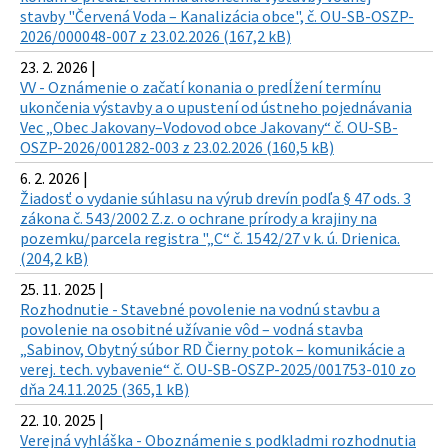
stavby "Červená Voda – Kanalizácia obce", č. OU-SB-OSZP-
2026/000048-007 z 23.02.2026 (167,2 kB)
23. 2. 2026 |
VV - Oznámenie o začatí konania o predĺžení termínu
ukončenia výstavby a o upustení od ústneho pojednávania
Vec „Obec Jakovany–Vodovod obce Jakovany“ č. OU-SB-
OSZP-2026/001282-003 z 23.02.2026 (160,5 kB)
6. 2. 2026 |
Žiadosť o vydanie súhlasu na výrub drevín podľa § 47 ods. 3
zákona č. 543/2002 Z.z. o ochrane prírody a krajiny na
pozemku/parcela registra "„C“ č. 1542/27 v k. ú. Drienica.
(204,2 kB)
25. 11. 2025 |
Rozhodnutie - Stavebné povolenie na vodnú stavbu a
povolenie na osobitné užívanie vôd – vodná stavba
„Sabinov, Obytný súbor RD Čierny potok – komunikácie a
verej. tech. vybavenie“ č. OU-SB-OSZP-2025/001753-010 zo
dňa 24.11.2025 (365,1 kB)
22. 10. 2025 |
Verejná vyhláška - Oboznámenie s podkladmi rozhodnutia