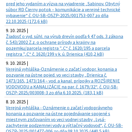
pred jeho vydaním a výzva na vyjadrenie „Sabinov, Obytný
súbor RD Čierny potok – komunikácie a verejné technické
vybavenie“ č. OU-SB-OSZP-2025/001753-007 zo dňa
22.10.2025 (172,6 kB)
9. 10. 2025 |
Žiadosť o vyd. súhl. na výrub drevín podľa § 47 ods. 3 zákona
č. 543/2002 Z.z. o ochrane prírody a krajiny na
pozemku/parcela registra "„C“ č. 1620/195 a parcela
registra "„C“ č. 1620/199 v k. ú. Drienica (410,2 kB)
9. 10. 2025 |
Verejná vyhláška-Oznámenie o začatí vodopr. konania a
pozvanie na ústne pojed. vo veci stavby „Drienica č.
1473/165, 1473/164 – vod. a kanal. prípojky a ROZŠIRENIE
VODOVODU a KANALIZÁCIE na par. č. 1679/32“, č. OU-SB-
OSZP-2025/003008-3 zo dňa 6.10.2025. (183,1 kB)
8. 10. 2025 |
Verejná vyhláška - Oznámenie o začatí vodoprávneho
konania a pozvanie na ústne pojednávanie spojené s
miestnym zisťovaním vo veci vodnej stavby „Lysá-
zachytenie podzemnej vody a výtlačný vodovod“, č. OU-SB-
OSZP-2025/001477-006 zo dňa 08.10.2025 (440,5 kB)