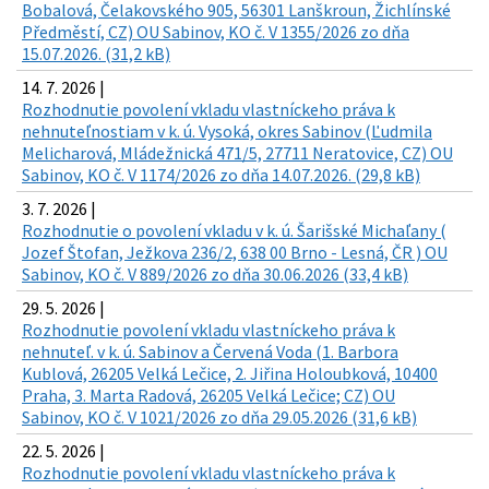
Bobalová, Čelakovského 905, 56301 Lanškroun, Žichlínské
Předměstí, CZ) OU Sabinov, KO č. V 1355/2026 zo dňa
15.07.2026. (31,2 kB)
14. 7. 2026 |
Rozhodnutie povolení vkladu vlastníckeho práva k
nehnuteľnostiam v k. ú. Vysoká, okres Sabinov (Ľudmila
Melicharová, Mládežnická 471/5, 27711 Neratovice, CZ) OU
Sabinov, KO č. V 1174/2026 zo dňa 14.07.2026. (29,8 kB)
3. 7. 2026 |
Rozhodnutie o povolení vkladu v k. ú. Šarišské Michaľany (
Jozef Štofan, Ježkova 236/2, 638 00 Brno - Lesná, ČR ) OU
Sabinov, KO č. V 889/2026 zo dňa 30.06.2026 (33,4 kB)
29. 5. 2026 |
Rozhodnutie povolení vkladu vlastníckeho práva k
nehnuteľ. v k. ú. Sabinov a Červená Voda (1. Barbora
Kublová, 26205 Velká Lečice, 2. Jiřina Holoubková, 10400
Praha, 3. Marta Radová, 26205 Velká Lečice; CZ) OU
Sabinov, KO č. V 1021/2026 zo dňa 29.05.2026 (31,6 kB)
22. 5. 2026 |
Rozhodnutie povolení vkladu vlastníckeho práva k