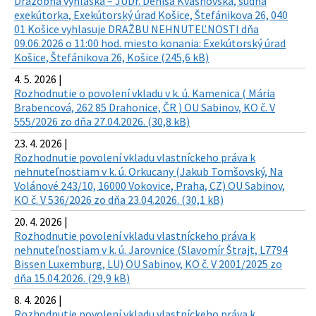
Dražobná vyhláška – JUDr. Denisa Kvasňovská, súdna
exekútorka, Exekútorský úrad Košice, Štefánikova 26, 040
01 Košice vyhlasuje DRAŽBU NEHNUTEĽNOSTI dňa
09.06.2026 o 11:00 hod. miesto konania: Exekútorský úrad
Košice, Štefánikova 26, Košice (245,6 kB)
4. 5. 2026 |
Rozhodnutie o povolení vkladu v k. ú. Kamenica ( Mária
Brabencová, 262 85 Drahonice, ČR ) OU Sabinov, KO č. V
555/2026 zo dňa 27.04.2026. (30,8 kB)
23. 4. 2026 |
Rozhodnutie povolení vkladu vlastníckeho práva k
nehnuteľnostiam v k. ú. Orkucany (Jakub Tomšovský, Na
Volánové 243/10, 16000 Vokovice, Praha, CZ) OU Sabinov,
KO č. V 536/2026 zo dňa 23.04.2026. (30,1 kB)
20. 4. 2026 |
Rozhodnutie povolení vkladu vlastníckeho práva k
nehnuteľnostiam v k. ú. Jarovnice (Slavomír Štrajt, L7794
Bissen Luxemburg, LU) OU Sabinov, KO č. V 2001/2025 zo
dňa 15.04.2026. (29,9 kB)
8. 4. 2026 |
Rozhodnutie povolení vkladu vlastníckeho práva k