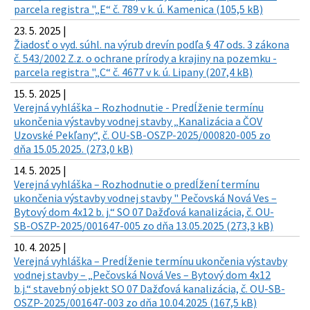
parcela registra "„E“ č. 789 v k. ú. Kamenica (105,5 kB)
23. 5. 2025 |
Žiadosť o vyd. súhl. na výrub drevín podľa § 47 ods. 3 zákona
č. 543/2002 Z.z. o ochrane prírody a krajiny na pozemku -
parcela registra "„C“ č. 4677 v k. ú. Lipany (207,4 kB)
15. 5. 2025 |
Verejná vyhláška – Rozhodnutie - Predĺženie termínu
ukončenia výstavby vodnej stavby „Kanalizácia a ČOV
Uzovské Pekľany“, č. OU-SB-OSZP-2025/000820-005 zo
dňa 15.05.2025. (273,0 kB)
14. 5. 2025 |
Verejná vyhláška – Rozhodnutie o predĺžení termínu
ukončenia výstavby vodnej stavby " Pečovská Nová Ves –
Bytový dom 4x12 b. j.“ SO 07 Dažďová kanalizácia, č. OU-
SB-OSZP-2025/001647-005 zo dňa 13.05.2025 (273,3 kB)
10. 4. 2025 |
Verejná vyhláška – Predĺženie termínu ukončenia výstavby
vodnej stavby – „Pečovská Nová Ves – Bytový dom 4x12
b.j.“ stavebný objekt SO 07 Dažďová kanalizácia, č. OU-SB-
OSZP-2025/001647-003 zo dňa 10.04.2025 (167,5 kB)