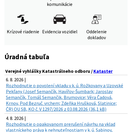
komunikácie
Krízové riadenie
Evidencia vozidiel
Oddelenie
dokladov
Úradná tabuľa
Verejné vyhlášky Katastrálneho odboru /
Kataster
6. 8. 2026 |
Rozhodnutie o povolení vkladu v k. ú. Rožkovany a Uzovské
Pekľany (Josef Semančík, Havířov-Šumbark; Jaroslav
Semančík, Tomáš Semančik, Brumovice; Věra Čadová,
Krnov, Pod Bezruč. vrchem; Zdeňka Hrušková, Slatinice;
ČR) OU SB, KO č. V 1297/2026 z 03.08.2026 (36,1 kB)
4. 8. 2026 |
Rozhodnutie o opakovanom prerušení návrhu na vklad
vlastníckeho práva k nehnuteľnostiam v k. ú. Sabinov,