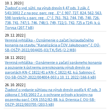
10. 1. 2023 |
Žiadosť o vyd. súhl. na výrub drevín § 47 ods. 3 zák. č.
543/2002 Z.z na poz. parc. reg. „E“ č. 907, 727, 824, 562, 563,
598 (prekrýv. s parc. reg. „C“ č. 761, 762, 744, 745, 740, 726,
738, 741, 747/1, 746, 748/1, 749, 722/1, 742, 725 a 724), k. ú.
Torysa (207,7 kB)
29. 12. 2022 |
Verejná vyhláška – Oznámenie o začatí kolaudačného
konania na stavbu "Kanalizácia a ČOV Jakubovany" č. OÚ-
SB-OSŽP-2022/004435-03/TK/ŠVS (2,2 MB)
18. 11. 2022 |
Verejná vyhláška - Oznámenie o začatí správneho konania
a pozvanie k ústnemu prerokovaniu výrub drevín na
parcelách KN-C 1822/41 a KN-C 1822/42, k.ú. Sabinov č.
OU-SB-OSZP-2022/004004-003 z 10. 11. 2022 (166,6 kB)
26. 10. 2022 |
Žiadosť o vydanie súhlasu na výrub drevín podľa § 47 ods. 3
zákona č. 543/2002 Z.z. o ochrane prírody a krajiny na
pozemku par.č. CKN 1552/82-88, k.ú. Drienica č. OU-SB-
OSZP-2022/003705 (203,5 kB)