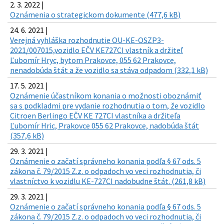
2. 3. 2022 |
Oznámenia o strategickom dokumente (477,6 kB)
24. 6. 2021 |
Verejná vyhláška rozhodnutie OU-KE-OSZP3-
2021/007015,vozidlo EČV KE727CI vlastník a držiteľ
Ľubomír Hryc, bytom Prakovce, 055 62 Prakovce,
nenadobúda štát a že vozidlo sa stáva odpadom (332,1 kB)
17. 5. 2021 |
Oznámenie účastníkom konania o možnosti oboznámiť
sa s podkladmi pre vydanie rozhodnutia o tom, že vozidlo
Citroen Berlingo EČV KE 727CI vlastníka a držiteľa
Ľubomír Hric, Prakovce 055 62 Prakovce, nadobúda štát
(357,6 kB)
29. 3. 2021 |
Oznámenie o začatí správneho konania podľa § 67 ods. 5
zákona č. 79/2015 Z.z. o odpadoch vo veci rozhodnutia, či
vlastníctvo k vozidlu KE-727CI nadobudne štát. (261,8 kB)
29. 3. 2021 |
Oznámenie o začatí správneho konania podľa § 67 ods. 5
zákona č. 79/2015 Z.z. o odpadoch vo veci rozhodnutia, či