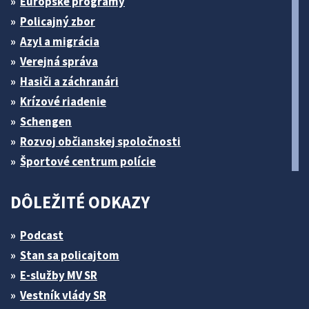
Európske programy
Policajný zbor
Azyl a migrácia
Verejná správa
Hasiči a záchranári
Krízové riadenie
Schengen
Rozvoj občianskej spoločnosti
Športové centrum polície
DÔLEŽITÉ ODKAZY
Podcast
Stan sa policajtom
E-služby MV SR
Vestník vlády SR