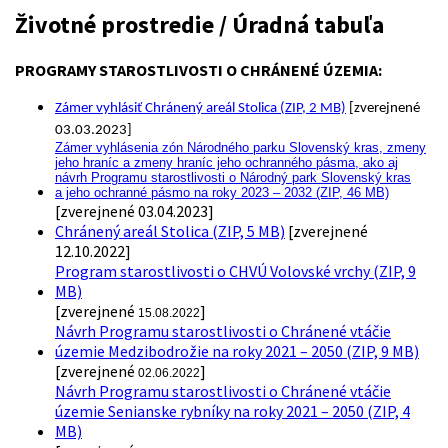
Životné prostredie / Úradná tabuľa
PROGRAMY STAROSTLIVOSTI O CHRÁNENÉ ÚZEMIA:
Zámer vyhlásiť Chránený areál Stolica (ZIP, 2 MB)
[zverejnené
03.03.2023]
Zámer vyhlásenia zón Národného parku Slovenský kras, zmeny
jeho hraníc a zmeny hraníc jeho ochranného pásma, ako aj
návrh Programu starostlivosti o Národný park Slovenský kras
a jeho ochranné pásmo na roky 2023 – 2032 (ZIP, 46 MB)
[zverejnené 03.04.2023]
Chránený areál Stolica (ZIP, 5 MB)
[zverejnené
12.10.2022]
Program starostlivosti o CHVÚ Volovské vrchy (ZIP, 9
MB)
[zverejnené
]
15.08.2022
Návrh Programu starostlivosti o Chránené vtáčie
územie Medzibodrožie na roky 2021 – 2050 (ZIP, 9 MB)
[zverejnené
]
02.06.2022
Návrh Programu starostlivosti o Chránené vtáčie
územie Senianske rybníky na roky 2021 – 2050 (ZIP, 4
MB)