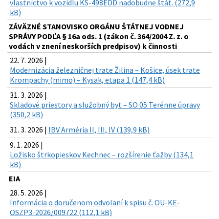
vlastníctvo k vozidlu KS-498EDD nadobudne štát. (272,9
kB)
ZÁVÄZNÉ STANOVISKO ORGÁNU ŠTÁTNEJ VODNEJ
SPRÁVY PODĽA § 16a ods. 1 (zákon č. 364/2004 Z. z. o
vodách v znení neskorších predpisov) k činnosti
22. 7. 2026 |
Modernizácia železničnej trate Žilina – Košice, úsek trate
Krompachy (mimo) – Kysak, etapa 1 (147,4 kB)
31. 3. 2026 |
Skladové priestory a služobný byt – SO 05 Terénne úpravy
(350,2 kB)
31. 3. 2026 |
IBV Arméria II, III, IV (139,9 kB)
9. 1. 2026 |
Ložisko štrkopieskov Kechnec – rozšírenie ťažby (134,1
kB)
EIA
28. 5. 2026 |
Informácia o doručenom odvolaní k spisu č. OU-KE-
OSZP3-2026/009722 (112,1 kB)