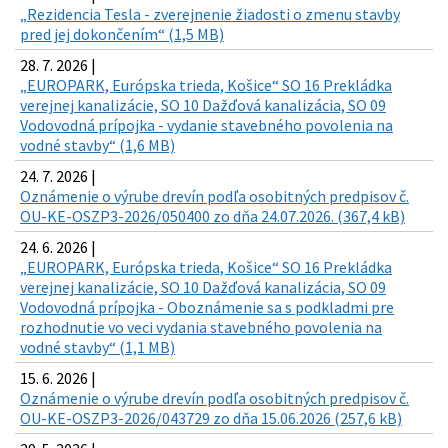
„Rezidencia Tesla - zverejnenie žiadosti o zmenu stavby
pred jej dokončením“ (1,5 MB)
28. 7. 2026 |
„EUROPARK, Európska trieda, Košice“ SO 16 Prekládka
verejnej kanalizácie, SO 10 Dažďová kanalizácia, SO 09
Vodovodná prípojka - vydanie stavebného povolenia na
vodné stavby“ (1,6 MB)
24. 7. 2026 |
Oznámenie o výrube drevín podľa osobitných predpisov č.
OU-KE-OSZP3-2026/050400 zo dňa 24.07.2026. (367,4 kB)
24. 6. 2026 |
„EUROPARK, Európska trieda, Košice“ SO 16 Prekládka
verejnej kanalizácie, SO 10 Dažďová kanalizácia, SO 09
Vodovodná prípojka - Oboznámenie sa s podkladmi pre
rozhodnutie vo veci vydania stavebného povolenia na
vodné stavby“ (1,1 MB)
15. 6. 2026 |
Oznámenie o výrube drevín podľa osobitných predpisov č.
OU-KE-OSZP3-2026/043729 zo dňa 15.06.2026 (257,6 kB)