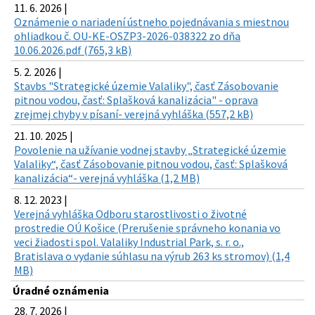
11. 6. 2026 |
Oznámenie o nariadení ústneho pojednávania s miestnou
ohliadkou č. OU-KE-OSZP3-2026-038322 zo dňa
10.06.2026.pdf (765,3 kB)
5. 2. 2026 |
Stavbs "Strategické územie Valaliky", časť Zásobovanie
pitnou vodou, časť: Splašková kanalizácia" - oprava
zrejmej chyby v písaní- verejná vyhláška (557,2 kB)
21. 10. 2025 |
Povolenie na užívanie vodnej stavby „Strategické územie
Valaliky“, časť Zásobovanie pitnou vodou, časť: Splašková
kanalizácia“- verejná vyhláška (1,2 MB)
8. 12. 2023 |
Verejná vyhláška Odboru starostlivosti o životné
prostredie OÚ Košice (Prerušenie správneho konania vo
veci žiadosti spol. Valaliky Industrial Park, s. r. o.,
Bratislava o vydanie súhlasu na výrub 263 ks stromov) (1,4
MB)
Úradné oznámenia
28. 7. 2026 |