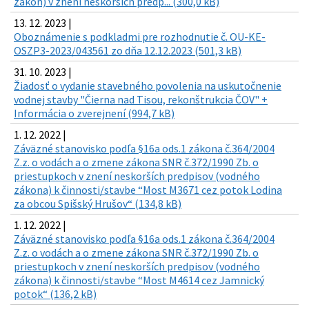
zákon) v znení neskorších predp... (300,0 kB)
13. 12. 2023 |
Oboznámenie s podkladmi pre rozhodnutie č. OU-KE-
OSZP3-2023/043561 zo dňa 12.12.2023 (501,3 kB)
31. 10. 2023 |
Žiadosť o vydanie stavebného povolenia na uskutočnenie
vodnej stavby "Čierna nad Tisou, rekonštrukcia ČOV" +
Informácia o zverejnení (994,7 kB)
1. 12. 2022 |
Záväzné stanovisko podľa §16a ods.1 zákona č.364/2004
Z.z. o vodách a o zmene zákona SNR č.372/1990 Zb. o
priestupkoch v znení neskorších predpisov (vodného
zákona) k činnosti/stavbe “Most M3671 cez potok Lodina
za obcou Spišský Hrušov“ (134,8 kB)
1. 12. 2022 |
Záväzné stanovisko podľa §16a ods.1 zákona č.364/2004
Z.z. o vodách a o zmene zákona SNR č.372/1990 Zb. o
priestupkoch v znení neskorších predpisov (vodného
zákona) k činnosti/stavbe “Most M4614 cez Jamnický
potok“ (136,2 kB)