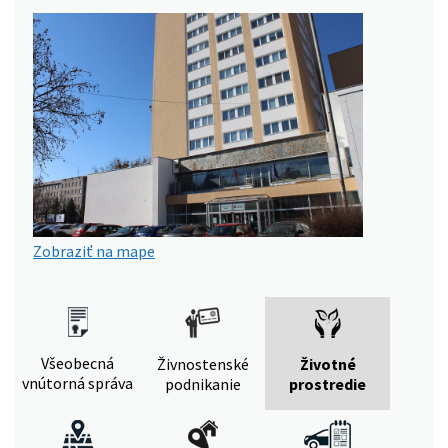
Zobraziť na mape
Všeobecná
Živnostenské
Životné
vnútorná správa
podnikanie
prostredie