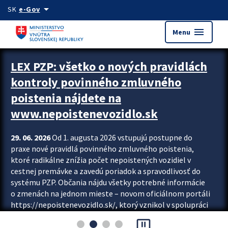
Preskocit na hlavný obsah
arrow_drop_down
SK
e-Gov
menu
Menu
Zastavit automatický posun upútavok
LEX PZP: všetko o nových pravidlách
kontroly povinného zmluvného
poistenia nájdete na
www.nepoistenevozidlo.sk
29. 06. 2026
Od 1. augusta 2026 vstupujú postupne do
praxe nové pravidlá povinného zmluvného poistenia,
ktoré radikálne znížia počet nepoistených vozidiel v
cestnej premávke a zavedú poriadok a spravodlivosť do
systému PZP. Občania nájdu všetky potrebné informácie
o zmenách na jednom mieste – novom oficiálnom portáli
https://nepoistenevozidlo.sk/, ktorý vznikol v spolupráci
Slovenskej kancelárie poisťovateľov (SKP), Slovenskej
pause_presentation
asociácie poisťovní (SLASPO) a Ministerstva vnútra SR.