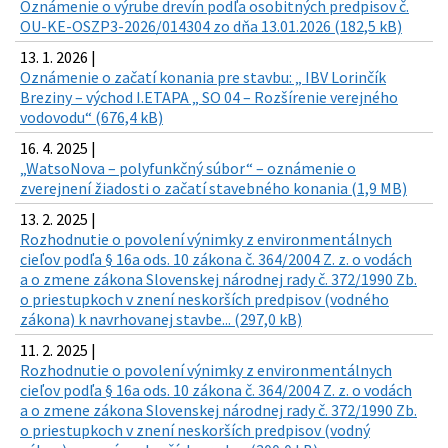
Oznámenie o výrube drevín podľa osobitných predpisov č.
OU-KE-OSZP3-2026/014304 zo dňa 13.01.2026 (182,5 kB)
13. 1. 2026 |
Oznámenie o začatí konania pre stavbu: „ IBV Lorinčík
Breziny – východ I.ETAPA „ SO 04 – Rozšírenie verejného
vodovodu“ (676,4 kB)
16. 4. 2025 |
„WatsoNova – polyfunkčný súbor“ – oznámenie o
zverejnení žiadosti o začatí stavebného konania (1,9 MB)
13. 2. 2025 |
Rozhodnutie o povolení výnimky z environmentálnych
cieľov podľa § 16a ods. 10 zákona č. 364/2004 Z. z. o vodách
a o zmene zákona Slovenskej národnej rady č. 372/1990 Zb.
o priestupkoch v znení neskorších predpisov (vodného
zákona) k navrhovanej stavbe... (297,0 kB)
11. 2. 2025 |
Rozhodnutie o povolení výnimky z environmentálnych
cieľov podľa § 16a ods. 10 zákona č. 364/2004 Z. z. o vodách
a o zmene zákona Slovenskej národnej rady č. 372/1990 Zb.
o priestupkoch v znení neskorších predpisov (vodný