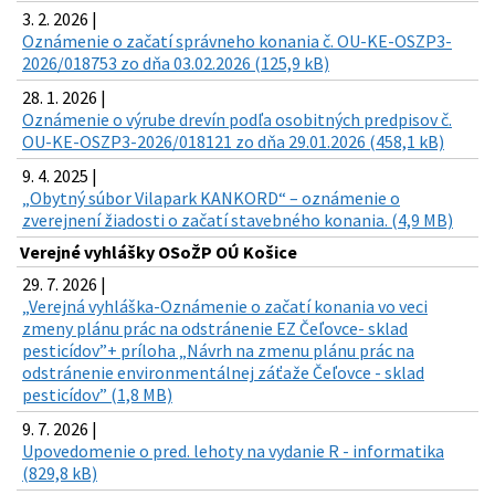
3. 2. 2026 |
Oznámenie o začatí správneho konania č. OU-KE-OSZP3-
2026/018753 zo dňa 03.02.2026 (125,9 kB)
28. 1. 2026 |
Oznámenie o výrube drevín podľa osobitných predpisov č.
OU-KE-OSZP3-2026/018121 zo dňa 29.01.2026 (458,1 kB)
9. 4. 2025 |
„Obytný súbor Vilapark KANKORD“ – oznámenie o
zverejnení žiadosti o začatí stavebného konania. (4,9 MB)
Verejné vyhlášky OSoŽP OÚ Košice
29. 7. 2026 |
„Verejná vyhláška-Oznámenie o začatí konania vo veci
zmeny plánu prác na odstránenie EZ Čeľovce- sklad
pesticídov”+ príloha „Návrh na zmenu plánu prác na
odstránenie environmentálnej záťaže Čeľovce - sklad
pesticídov” (1,8 MB)
9. 7. 2026 |
Upovedomenie o pred. lehoty na vydanie R - informatika
(829,8 kB)