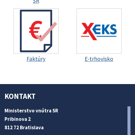
SR
Faktúry
E-trhovisko
KONTAKT
Ministerstvo vnútra SR
Pribinova 2
812 72 Bratislava