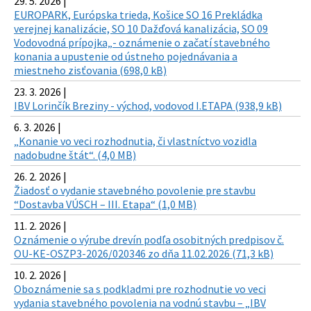
29. 5. 2026 |
EUROPARK, Európska trieda, Košice SO 16 Prekládka
verejnej kanalizácie, SO 10 Dažďová kanalizácia, SO 09
Vodovodná prípojka„- oznámenie o začatí stavebného
konania a upustenie od ústneho pojednávania a
miestneho zisťovania (698,0 kB)
23. 3. 2026 |
IBV Lorinčík Breziny - východ, vodovod I.ETAPA (938,9 kB)
6. 3. 2026 |
„Konanie vo veci rozhodnutia, či vlastníctvo vozidla
nadobudne štát“. (4,0 MB)
26. 2. 2026 |
Žiadosť o vydanie stavebného povolenie pre stavbu
“Dostavba VÚSCH – III. Etapa“ (1,0 MB)
11. 2. 2026 |
Oznámenie o výrube drevín podľa osobitných predpisov č.
OU-KE-OSZP3-2026/020346 zo dňa 11.02.2026 (71,3 kB)
10. 2. 2026 |
Oboznámenie sa s podkladmi pre rozhodnutie vo veci
vydania stavebného povolenia na vodnú stavbu – „IBV