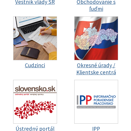
Vestník vlády SR
Obchodovanie s
ľuďmi
Cudzinci
Okresné úrady /
Klientske centrá
Ústredný portál
IPP