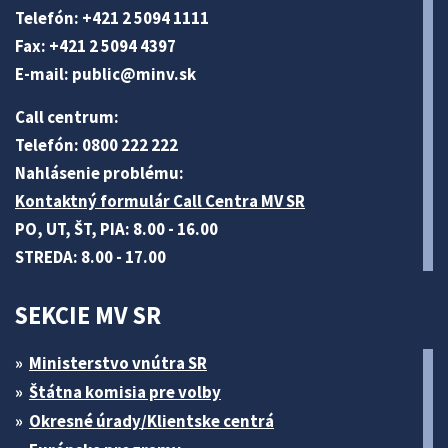
Telefón: +421 2 5094 1111
Fax: +421 2 5094 4397
E-mail:
public@minv
.sk
Call centrum:
Telefón: 0800 222 222
Nahlásenie problému:
Kontaktný formulár Call Centra MV SR
PO, UT, ŠT, PIA: 8.00 - 16.00
STREDA: 8.00 - 17.00
SEKCIE MV SR
Ministerstvo vnútra SR
Štátna komisia pre volby
Okresné úrady/Klientske centrá