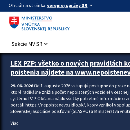
Preskocit na hlavný obsah
arrow_drop_down
verejnej správy SR
Oficiálna stránka
Sekcie MV SR
keyboard_arrow_down
Zastavit automatický posun upútavok
LEX PZP: všetko o nových pravidlách 
poistenia nájdete na www.nepoistenev
29. 06. 2026
Od 1. augusta 2026 vstupujú postupne do praxe 
ktoré radikálne znížia počet nepoistených vozidiel v cestne
systému PZP. Občania nájdu všetky potrebné informácie o 
portáli https://nepoistenevozidlo.sk/, ktorý vznikol v spolu
Slovenskej asociácie poisťovní (SLASPO) a Ministerstva vnútra
Viac