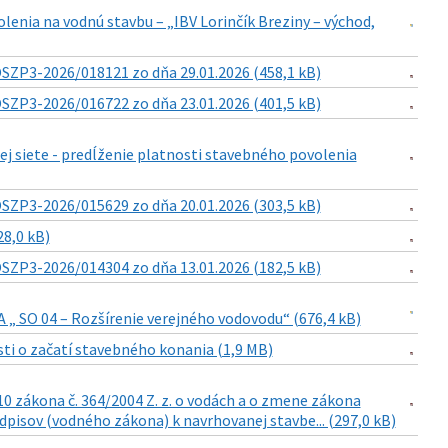
enia na vodnú stavbu – „IBV Lorinčík Breziny – východ,
SZP3-2026/018121 zo dňa 29.01.2026 (458,1 kB)
SZP3-2026/016722 zo dňa 23.01.2026 (401,5 kB)
j siete - predĺženie platnosti stavebného povolenia
SZP3-2026/015629 zo dňa 20.01.2026 (303,5 kB)
8,0 kB)
SZP3-2026/014304 zo dňa 13.01.2026 (182,5 kB)
A „ SO 04 – Rozšírenie verejného vodovodu“ (676,4 kB)
ti o začatí stavebného konania (1,9 MB)
0 zákona č. 364/2004 Z. z. o vodách a o zmene zákona
dpisov (vodného zákona) k navrhovanej stavbe... (297,0 kB)