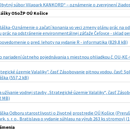
Obytný súbor Vilapark KANKORD“ – oznámenie o zverejnení žiadost
lášky OSoŽP OÚ Košice
láška-Oznámenie o začatí konania vo veci zmeny plánu prác na od
 prác na odstránenie environmentálnej záťaže Čeľovce - sklad pes
povedomenie o pred. lehoty na vydanie R - informatika (829,8 kB)
 nariadení ústneho pojednávania s miestnou ohliadkou č. OU-KE-
tegické územie Valaliky", časť Zásobovanie pitnou vodou, časť: Spl
áška (557,2 kB)
 užívanie vodnej stavby „Strategické územie Valaliky“, časť Zásob
2 MB)
áška Odboru starostlivosti o životné prostredie OÚ Košice (Preruše
rk, s. r. o., Bratislava o vydanie súhlasu na výrub 263 ks stromov) (
ámenia