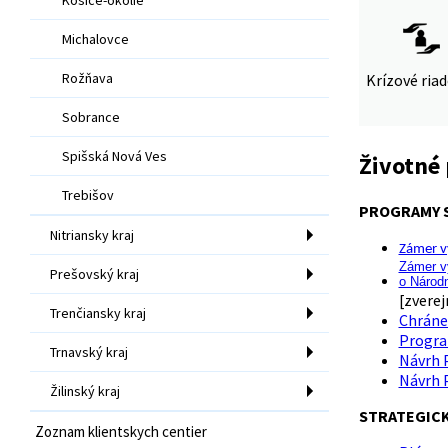
Michalovce
Rožňava
Krízové ria
Sobrance
Spišská Nová Ves
Životné 
Trebišov
PROGRAMY S
Nitriansky kraj
Zámer vy
Zámer vy
Prešovský kraj
o Národ
[zverej
Trenčiansky kraj
Chránen
Program
Trnavský kraj
Návrh P
Návrh P
Žilinský kraj
STRATEGIC
Zoznam klientskych centier