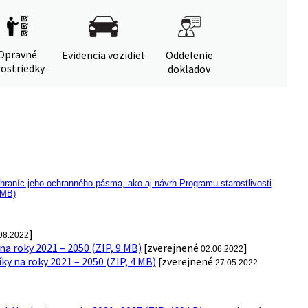
Opravné
Evidencia vozidiel
Oddelenie
ostriedky
dokladov
raníc jeho ochranného pásma, ako aj návrh Programu starostlivosti
 MB)
]
08.2022
a roky 2021 – 2050 (ZIP, 9 MB)
[zverejnené
]
02.06.2022
y na roky 2021 – 2050 (ZIP, 4 MB)
[zverejnené
27.05.2022