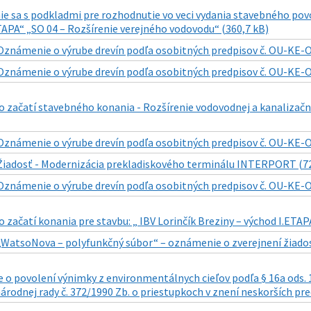
sa s podkladmi pre rozhodnutie vo veci vydania stavebného povol
APA“ „SO 04 – Rozšírenie verejného vodovodu“ (360,7 kB)
Oznámenie o výrube drevín podľa osobitných predpisov č. OU-KE-O
Oznámenie o výrube drevín podľa osobitných predpisov č. OU-KE-O
 začatí stavebného konania - Rozšírenie vodovodnej a kanalizačne
Oznámenie o výrube drevín podľa osobitných predpisov č. OU-KE-O
Žiadosť - Modernizácia prekladiskového terminálu INTERPORT (72
Oznámenie o výrube drevín podľa osobitných predpisov č. OU-KE-O
začatí konania pre stavbu: „ IBV Lorinčík Breziny – východ I.ETAP
„WatsoNova – polyfunkčný súbor“ – oznámenie o zverejnení žiados
o povolení výnimky z environmentálnych cieľov podľa § 16a ods. 1
árodnej rady č. 372/1990 Zb. o priestupkoch v znení neskorších pre