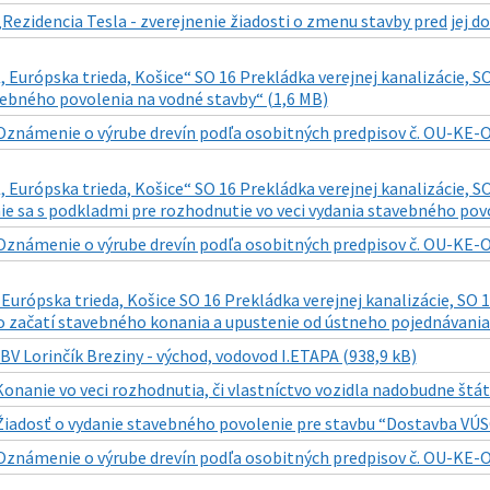
„Rezidencia Tesla - zverejnenie žiadosti o zmenu stavby pred jej 
urópska trieda, Košice“ SO 16 Prekládka verejnej kanalizácie, SO
vebného povolenia na vodné stavby“ (1,6 MB)
Oznámenie o výrube drevín podľa osobitných predpisov č. OU-KE-O
urópska trieda, Košice“ SO 16 Prekládka verejnej kanalizácie, SO
 sa s podkladmi pre rozhodnutie vo veci vydania stavebného povo
Oznámenie o výrube drevín podľa osobitných predpisov č. OU-KE-O
rópska trieda, Košice SO 16 Prekládka verejnej kanalizácie, SO 
 začatí stavebného konania a upustenie od ústneho pojednávania 
IBV Lorinčík Breziny - východ, vodovod I.ETAPA (938,9 kB)
Konanie vo veci rozhodnutia, či vlastníctvo vozidla nadobudne štát“
Žiadosť o vydanie stavebného povolenie pre stavbu “Dostavba VÚSC
Oznámenie o výrube drevín podľa osobitných predpisov č. OU-KE-O