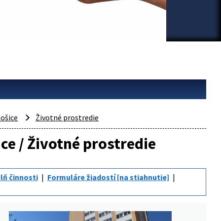
ošice
Životné prostredie
ce / Životné prostredie
lň činnosti
Formuláre žiadostí [na stiahnutie]