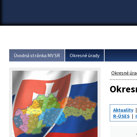
Úvodná stránka MV SR
Okresné úrady
Okresné úra
Okresn
Aktuality
R-ÚSES