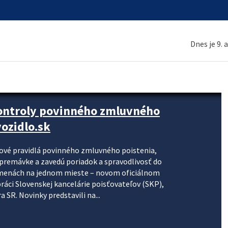
Dnes je 9. 
kontroly povinného zmluvného
ozidlo.sk
nové pravidlá povinného zmluvného poistenia,
j premávke a zavedú poriadok a spravodlivosť do
zmenách na jednom mieste – novom oficiálnom
práci Slovenskej kancelárie poisťovateľov (SKP),
 SR. Novinky predstavili na...