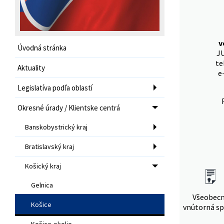
v
Úvodná stránka
JU
te
Aktuality
e
Legislatíva podľa oblastí
Okresné úrady / Klientske centrá
Banskobystrický kraj
Bratislavský kraj
Košický kraj
Gelnica
Všeobec
Košice
vnútorná sp
Košice-okolie