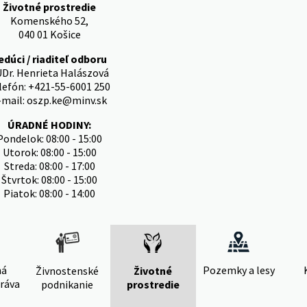
Životné prostredie
Komenského 52,
040 01 Košice
edúci / riaditeľ odboru
Dr. Henrieta Halászová
lefón: +421-55-6001 250
-mail: oszp.ke@minv.sk
ÚRADNÉ HODINY:
Pondelok: 08:00 - 15:00
Utorok: 08:00 - 15:00
Streda: 08:00 - 17:00
Štvrtok: 08:00 - 15:00
Piatok: 08:00 - 14:00
ná
Pozemky a lesy
Živnostenské
Životné
ráva
podnikanie
prostredie