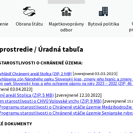
denie
Obrana štátu
Majetkovoprávny
Bytová politika
pr
odbor
prostredie / Úradná tabuľa
TAROSTLIVOSTI O CHRÁNENÉ ÚZEMIA:
hlásiť Chránený areál Stolica (ZIP, 2 MB)
[zverejnené 03.03.2023]
hlásenia zón Národného parku Slovenský kras, zmeny jeho hraníc a zmeny h
ný park Slovenský kras a jeho ochranné pásmo na roky 2023 – 2032 (ZIP, 46
nené 03.04.2023]
ý areál Stolica (ZIP, 5 MB)
[zverejnené 12.10.2022]
 starostlivosti o CHVÚ Volovské vrchy (ZIP, 9 MB)
[zverejnené
15.
rogramu starostlivosti o Chránené vtáčie územie Medzibodrožie n
rogramu starostlivosti o Chránené vtáčie územie Senianske rybník
KÉ DOKUMENTY