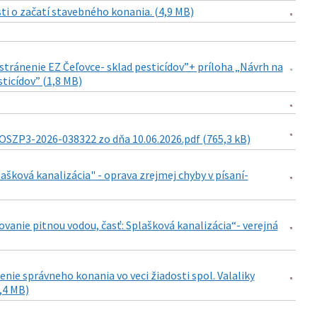
i o začatí stavebného konania. (4,9 MB)
stránenie EZ Čeľovce- sklad pesticídov”+ príloha „Návrh na
ticídov” (1,8 MB)
OSZP3-2026-038322 zo dňa 10.06.2026.pdf (765,3 kB)
ašková kanalizácia" - oprava zrejmej chyby v písaní-
ovanie pitnou vodou, časť: Splašková kanalizácia“- verejná
nie správneho konania vo veci žiadosti spol. Valaliky
1,4 MB)