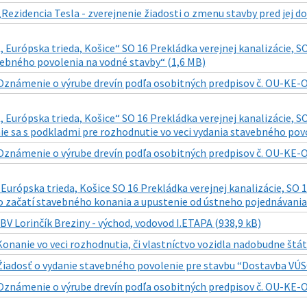
„Rezidencia Tesla - zverejnenie žiadosti o zmenu stavby pred jej 
urópska trieda, Košice“ SO 16 Prekládka verejnej kanalizácie, SO
vebného povolenia na vodné stavby“ (1,6 MB)
Oznámenie o výrube drevín podľa osobitných predpisov č. OU-KE-O
urópska trieda, Košice“ SO 16 Prekládka verejnej kanalizácie, SO
 sa s podkladmi pre rozhodnutie vo veci vydania stavebného povo
Oznámenie o výrube drevín podľa osobitných predpisov č. OU-KE-O
rópska trieda, Košice SO 16 Prekládka verejnej kanalizácie, SO 
 začatí stavebného konania a upustenie od ústneho pojednávania 
IBV Lorinčík Breziny - východ, vodovod I.ETAPA (938,9 kB)
Konanie vo veci rozhodnutia, či vlastníctvo vozidla nadobudne štát“
Žiadosť o vydanie stavebného povolenie pre stavbu “Dostavba VÚSC
Oznámenie o výrube drevín podľa osobitných predpisov č. OU-KE-O