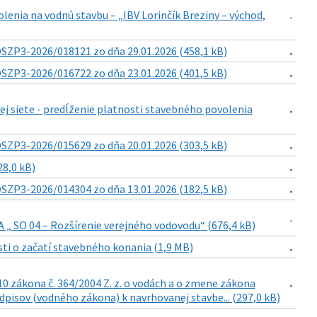
enia na vodnú stavbu – „IBV Lorinčík Breziny – východ,
SZP3-2026/018121 zo dňa 29.01.2026 (458,1 kB)
SZP3-2026/016722 zo dňa 23.01.2026 (401,5 kB)
j siete - predĺženie platnosti stavebného povolenia
SZP3-2026/015629 zo dňa 20.01.2026 (303,5 kB)
8,0 kB)
SZP3-2026/014304 zo dňa 13.01.2026 (182,5 kB)
A „ SO 04 – Rozšírenie verejného vodovodu“ (676,4 kB)
ti o začatí stavebného konania (1,9 MB)
0 zákona č. 364/2004 Z. z. o vodách a o zmene zákona
dpisov (vodného zákona) k navrhovanej stavbe... (297,0 kB)