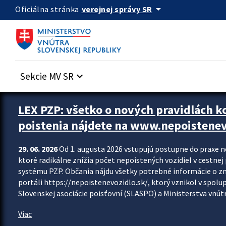
Preskocit na hlavný obsah
arrow_drop_down
verejnej správy SR
Oficiálna stránka
Sekcie MV SR
keyboard_arrow_down
Zastavit automatický posun upútavok
LEX PZP: všetko o nových pravidlách 
poistenia nájdete na www.nepoistenev
29. 06. 2026
Od 1. augusta 2026 vstupujú postupne do praxe 
ktoré radikálne znížia počet nepoistených vozidiel v cestne
systému PZP. Občania nájdu všetky potrebné informácie o 
portáli https://nepoistenevozidlo.sk/, ktorý vznikol v spolu
Slovenskej asociácie poisťovní (SLASPO) a Ministerstva vnútra
Viac