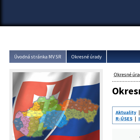
Úvodná stránka MV SR
Okresné úrady
Okresné úra
Okresn
Aktuality
R-ÚSES