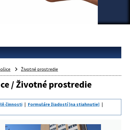
ošice
Životné prostredie
ce / Životné prostredie
lň činnosti
Formuláre žiadostí [na stiahnutie]