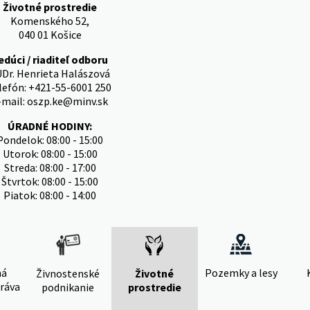
Životné prostredie
Komenského 52,
040 01 Košice
edúci / riaditeľ odboru
Dr. Henrieta Halászová
lefón: +421-55-6001 250
-mail: oszp.ke@minv.sk
ÚRADNÉ HODINY:
Pondelok: 08:00 - 15:00
Utorok: 08:00 - 15:00
Streda: 08:00 - 17:00
Štvrtok: 08:00 - 15:00
Piatok: 08:00 - 14:00
ná
Pozemky a lesy
Živnostenské
Životné
ráva
podnikanie
prostredie