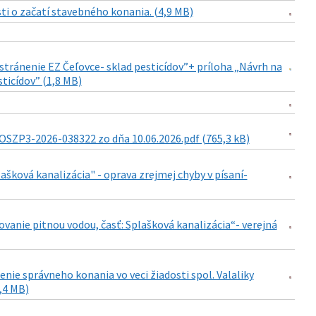
i o začatí stavebného konania. (4,9 MB)
stránenie EZ Čeľovce- sklad pesticídov”+ príloha „Návrh na
ticídov” (1,8 MB)
OSZP3-2026-038322 zo dňa 10.06.2026.pdf (765,3 kB)
ašková kanalizácia" - oprava zrejmej chyby v písaní-
ovanie pitnou vodou, časť: Splašková kanalizácia“- verejná
nie správneho konania vo veci žiadosti spol. Valaliky
1,4 MB)