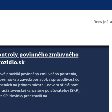
Dnes je 9. 
kontroly povinného zmluvného
ozidlo.sk
nové pravidlá povinného zmluvného poistenia,
j premávke a zavedú poriadok a spravodlivosť do
zmenách na jednom mieste – novom oficiálnom
práci Slovenskej kancelárie poisťovateľov (SKP),
 SR. Novinky predstavili na...