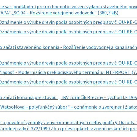
sa s podkladmi pre rozhodnutie vo veci vydania stavebného povol
APA“ „SO 04 – Rozšírenie verejného vodovodu“ (360,7 kB)
Oznámenie o výrube drevín podľa osobitných predpisov č. OU-KE-O
Oznámenie o výrube drevín podľa osobitných predpisov č. OU-KE-O
 začatí stavebného konania - Rozšírenie vodovodnej a kanalizačne
Oznámenie o výrube drevín podľa osobitných predpisov č. OU-KE-O
Žiadosť - Modernizácia prekladiskového terminálu INTERPORT (72
Oznámenie o výrube drevín podľa osobitných predpisov č. OU-KE-O
začatí konania pre stavbu: „ IBV Lorinčík Breziny – východ I.ETAP
„WatsoNova – polyfunkčný súbor“ – oznámenie o zverejnení žiados
o povolení výnimky z environmentálnych cieľov podľa § 16a ods. 1
árodnej rady č. 372/1990 Zb. o priestupkoch v znení neskorších pre