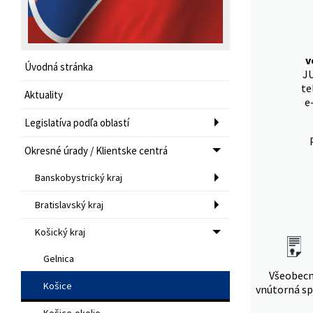
v
Úvodná stránka
JU
te
Aktuality
e
Legislatíva podľa oblastí
Okresné úrady / Klientske centrá
Banskobystrický kraj
Bratislavský kraj
Košický kraj
Gelnica
Všeobec
Košice
vnútorná sp
Košice-okolie