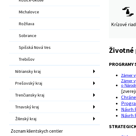
Michalovce
Rožňava
Krízové ria
Sobrance
Spišská Nová Ves
Životné 
Trebišov
PROGRAMY S
Nitriansky kraj
Zámer vy
Zámer vy
Prešovský kraj
o Národ
[zverej
Trenčiansky kraj
Chránen
Program
Trnavský kraj
Návrh P
Návrh P
Žilinský kraj
STRATEGIC
Zoznam klientskych centier