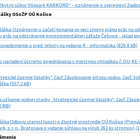
Obytný súbor Vilapark KANKORD“ – oznámenie o zverejnení žiadost
lášky OSoŽP OÚ Košice
láška-Oznámenie o začatí konania vo veci zmeny plánu prác na od
 prác na odstránenie environmentálnej záťaže Čeľovce - sklad pes
povedomenie o pred. lehoty na vydanie R - informatika (829,8 kB)
 nariadení ústneho pojednávania s miestnou ohliadkou č. OU-KE-
tegické územie Valaliky", časť Zásobovanie pitnou vodou, časť: Spl
áška (557,2 kB)
 užívanie vodnej stavby „Strategické územie Valaliky“, časť Zásob
2 MB)
áška Odboru starostlivosti o životné prostredie OÚ Košice (Preruše
rk, s. r. o., Bratislava o vydanie súhlasu na výrub 263 ks stromov) (
ámenia