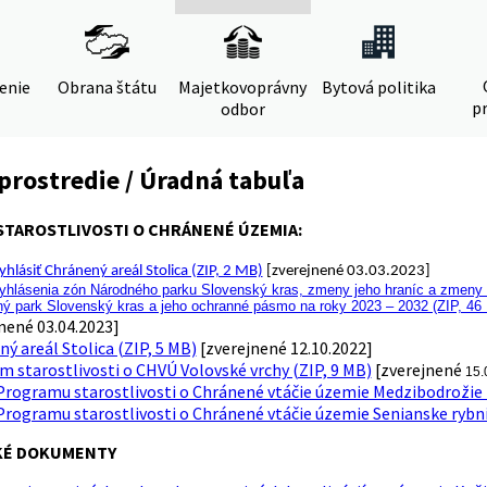
denie
Obrana štátu
Majetkovoprávny
Bytová politika
pr
odbor
prostredie / Úradná tabuľa
TAROSTLIVOSTI O CHRÁNENÉ ÚZEMIA:
hlásiť Chránený areál Stolica (ZIP, 2 MB)
[zverejnené 03.03.2023]
hlásenia zón Národného parku Slovenský kras, zmeny jeho hraníc a zmeny h
ný park Slovenský kras a jeho ochranné pásmo na roky 2023 – 2032 (ZIP, 46
nené 03.04.2023]
ý areál Stolica (ZIP, 5 MB)
[zverejnené 12.10.2022]
 starostlivosti o CHVÚ Volovské vrchy (ZIP, 9 MB)
[zverejnené
15.
rogramu starostlivosti o Chránené vtáčie územie Medzibodrožie n
rogramu starostlivosti o Chránené vtáčie územie Senianske rybník
KÉ DOKUMENTY