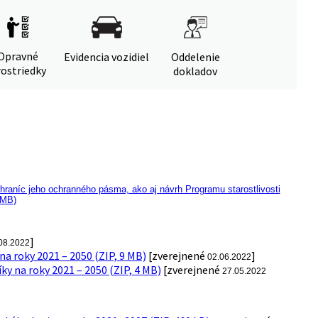
Opravné
Evidencia vozidiel
Oddelenie
ostriedky
dokladov
raníc jeho ochranného pásma, ako aj návrh Programu starostlivosti
 MB)
]
08.2022
a roky 2021 – 2050 (ZIP, 9 MB)
[zverejnené
]
02.06.2022
y na roky 2021 – 2050 (ZIP, 4 MB)
[zverejnené
27.05.2022