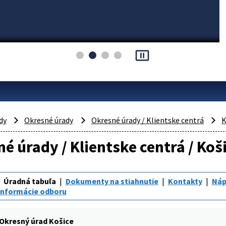
pause_presentation
dy
Okresné úrady
Okresné úrady / Klientske centrá
K
é úrady / Klientske centrá / Koši
Úradná tabuľa
Dokumenty na stiahnutie
Kontakty
Náp
Informácie odboru
Okresný úrad Košice