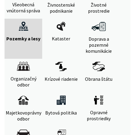
Všeobecná
Živnostenské
Životné
vnútorná správa
podnikanie
prostredie
Pozemky a lesy
Kataster
Doprava a
pozemné
komunikácie
Organizačný
Krízové riadenie
Obrana štátu
odbor
Opravné
Majetkovoprávny
Bytová politika
prostriedky
odbor