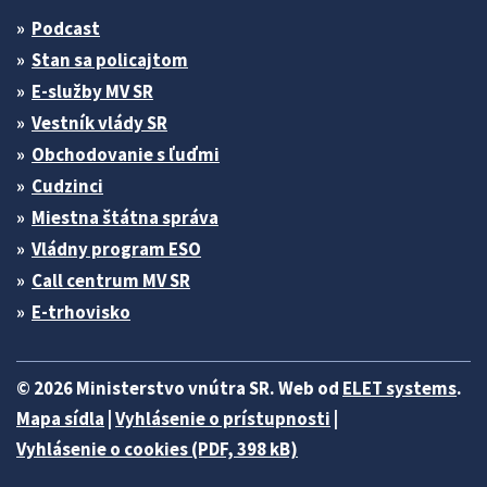
Podcast
Stan sa policajtom
E-služby MV SR
Vestník vlády SR
Obchodovanie s ľuďmi
Cudzinci
Miestna štátna správa
Vládny program ESO
Call centrum MV SR
E-trhovisko
© 2026 Ministerstvo vnútra SR. Web od
ELET systems
.
Mapa sídla
|
Vyhlásenie o prístupnosti
|
Vyhlásenie o cookies (PDF, 398 kB)