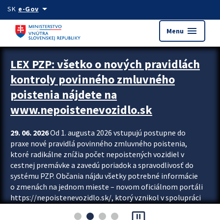
Preskocit na hlavný obsah
arrow_drop_down
SK
e-Gov
menu
Menu
Zastavit automatický posun upútavok
LEX PZP: všetko o nových pravidlách
kontroly povinného zmluvného
poistenia nájdete na
www.nepoistenevozidlo.sk
29. 06. 2026
Od 1. augusta 2026 vstupujú postupne do
praxe nové pravidlá povinného zmluvného poistenia,
ktoré radikálne znížia počet nepoistených vozidiel v
cestnej premávke a zavedú poriadok a spravodlivosť do
systému PZP. Občania nájdu všetky potrebné informácie
o zmenách na jednom mieste – novom oficiálnom portáli
https://nepoistenevozidlo.sk/, ktorý vznikol v spolupráci
Slovenskej kancelárie poisťovateľov (SKP), Slovenskej
pause_presentation
asociácie poisťovní (SLASPO) a Ministerstva vnútra SR.