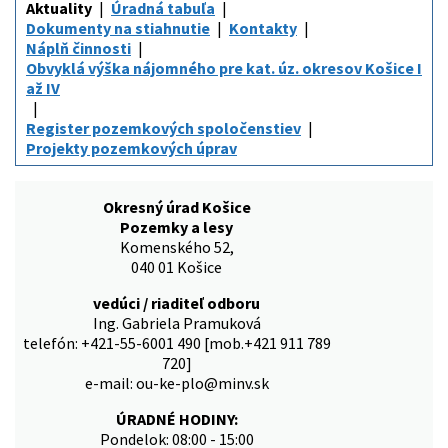
Aktuality
Úradná tabuľa
Dokumenty na stiahnutie
Kontakty
Náplň činnosti
Obvyklá výška nájomného pre kat. úz. okresov Košice I
až IV
Register pozemkových spoločenstiev
Projekty pozemkových úprav
Okresný úrad Košice
Pozemky a lesy
Komenského 52,
040 01 Košice
vedúci / riaditeľ odboru
Ing. Gabriela Pramuková
telefón: +421-55-6001 490 [mob.+421 911 789
720]
e-mail: ou-ke-plo@minv.sk
ÚRADNÉ HODINY:
Pondelok: 08:00 - 15:00