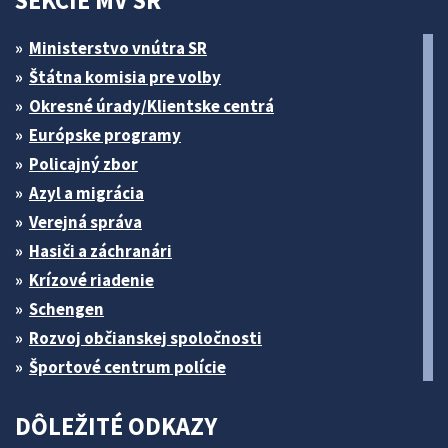
SEKCIE MV SR
Ministerstvo vnútra SR
Štátna komisia pre volby
Okresné úrady/Klientske centrá
Európske programy
Policajný zbor
Azyl a migrácia
Verejná správa
Hasiči a záchranári
Krízové riadenie
Schengen
Rozvoj občianskej spoločnosti
Športové centrum polície
DÔLEŽITÉ ODKAZY