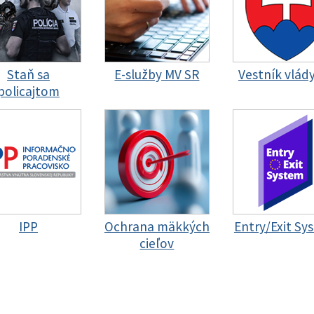
Staň sa
E-služby MV SR
Vestník vlád
policajtom
IPP
Ochrana mäkkých
Entry/Exit Sy
cieľov