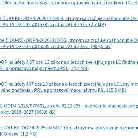
 Okresného úradu Košice, odboru opravných prostriedkov č. OU-K
 č. OU-KE-OOP4-2026/018404, ktorým sa zrušuje rozhodnutie Okr
U-KS-PLO2-2025/015382 zo dňa 28.08.2025. (2,7 MB)
ie č. OU-KE-OOP4-2026/012405, ktorým sa zrušuje rozhodnutie Ok
U-KS-PLO2-2025/015539 zo dňa 22.08.2025.“ (900,5 kB)
OP na účely § 67 ods. 13 zákona o lesoch zverejňuje pre LC Rudňa
RL a porastovú mapu návrhu PSL (14,4 MB)
OP na účely §67 ods.13 zákona o lesoch zverejňuje pre LC Lesy me
ového značenia JPRL a porastovú mapu návrhu PSL (15,5 MB)
-OOP4-2025/070692, zo dňa 02.12.025 – skončenie platnosti progr
rokov 2018–2027 (363,8 kB)
 č.OU-KE-OOP4-2025/046487-Cor, ktorým sa potvrdzuje rozhodnu
R Oreské. (1,2 MB)