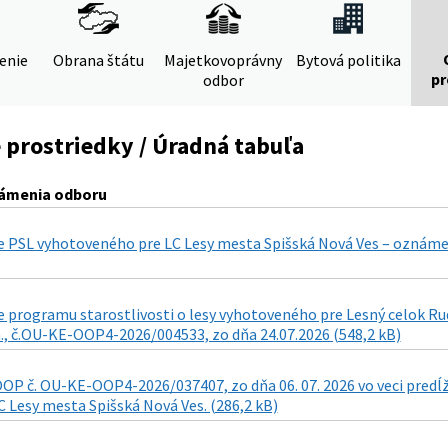
denie
Obrana štátu
Majetkovoprávny
Bytová politika
pr
odbor
 prostriedky / Úradná tabuľa
ámenia odboru
e PSL vyhotoveného pre LC Lesy mesta Spišská Nová Ves – oznáme
e programu starostlivosti o lesy vyhotoveného pre Lesný celok R
., č.OU-KE-OOP4-2026/004533, zo dňa 24.07.2026 (548,2 kB)
OP č. OU-KE-OOP4-2026/037407, zo dňa 06. 07. 2026 vo veci predĺž
 Lesy mesta Spišská Nová Ves. (286,2 kB)