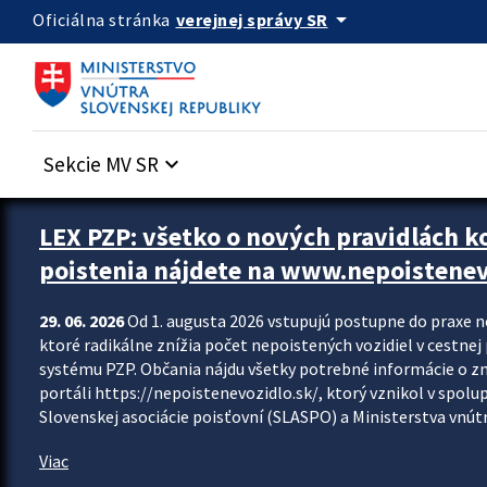
Preskocit na hlavný obsah
arrow_drop_down
verejnej správy SR
Oficiálna stránka
Sekcie MV SR
keyboard_arrow_down
Zastavit automatický posun upútavok
LEX PZP: všetko o nových pravidlách 
poistenia nájdete na www.nepoistenev
29. 06. 2026
Od 1. augusta 2026 vstupujú postupne do praxe 
ktoré radikálne znížia počet nepoistených vozidiel v cestne
systému PZP. Občania nájdu všetky potrebné informácie o 
portáli https://nepoistenevozidlo.sk/, ktorý vznikol v spolu
Slovenskej asociácie poisťovní (SLASPO) a Ministerstva vnútra
Viac