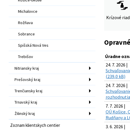
Michalovce
Krízové ria
Rožňava
Sobrance
Opravné
Spišská Nová Ves
Úradne ozn
Trebišov
24. 7. 2026 |
Nitriansky kraj
Schvaľovani
(239,0 kB)
Prešovský kraj
24. 7. 2026 |
Trenčiansky kraj
Schvaľovani
rozhodnutia
Trnavský kraj
7. 7. 2026 |
OÚ Košice, O
Žilinský kraj
Rudňany a LC
Zoznam klientskych centier
3. 6. 2026 |