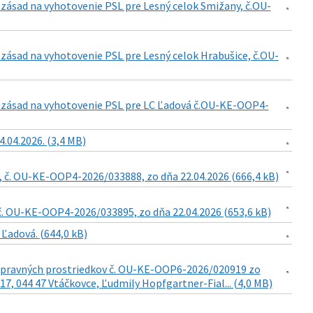
 zásad na vyhotovenie PSL pre Lesný celok Smižany, č.OU-
zásad na vyhotovenie PSL pre Lesný celok Hrabušice, č.OU-
í zásad na vyhotovenie PSL pre LC Ľadová č.OU-KE-OOP4-
.04.2026. (3,4 MB)
, č. OU-KE-OOP4-2026/033888, zo dňa 22.04.2026 (666,4 kB)
č. OU-KE-OOP4-2026/033895, zo dňa 22.04.2026 (653,6 kB)
Ľadová. (644,0 kB)
 opravných prostriedkov č. OU-KE-OOP6-2026/020919 zo
17, 044 47 Vtáčkovce, Ľudmily Hopfgartner-Fial... (4,0 MB)