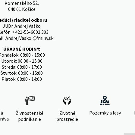
Komenského 52,
040 01 Košice
edúci / riaditeľ odboru
JUDr. Andrej Vaško
lefón: +421-55-6001 303
il: Andrej.Vasko'@'minv.sk
ÚRADNÉ HODINY:
Pondelok: 08:00 - 15:00
Utorok: 08:00 - 15:00
Streda: 08:00 - 17:00
Štvrtok: 08:00 - 15:00
Piatok: 08:00 - 14:00
ná
Pozemky a lesy
Živnostenské
Životné
ráva
podnikanie
prostredie