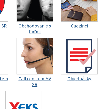
y SR
Obchodovanie s
Cudzinci
ľuďmi
stem
Call centrum MV
Objednávky
SR