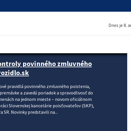
Dnes je 8. 
kontroly povinného zmluvného
ozidlo.sk
nové pravidlá povinného zmluvného poistenia,
j premávke a zavedú poriadok a spravodlivosť do
zmenách na jednom mieste – novom oficiálnom
práci Slovenskej kancelárie poisťovateľov (SKP),
 SR. Novinky predstavili na...