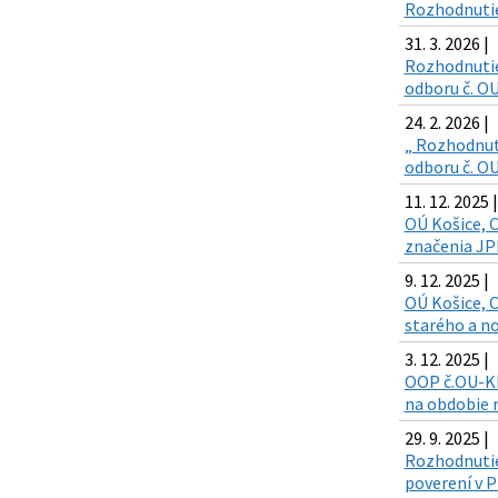
Rozhodnutie
31. 3. 2026 |
Rozhodnutie
odboru č. O
24. 2. 2026 |
„ Rozhodnut
odboru č. O
11. 12. 2025 |
OÚ Košice, O
značenia JP
9. 12. 2025 |
OÚ Košice, O
starého a n
3. 12. 2025 |
OOP č.OU-KE
na obdobie 
29. 9. 2025 |
Rozhodnutie
poverení v P