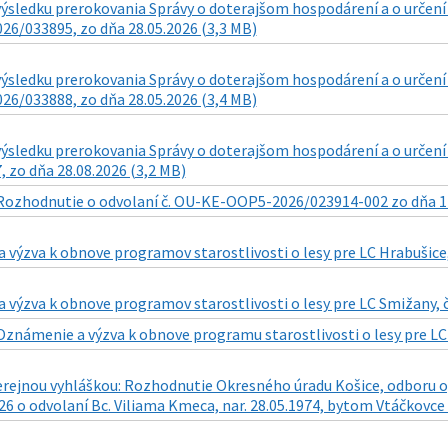
ýsledku prerokovania Správy o doterajšom hospodárení a o určení
6/033895, zo dňa 28.05.2026 (3,3 MB)
ýsledku prerokovania Správy o doterajšom hospodárení a o určení 
6/033888, zo dňa 28.05.2026 (3,4 MB)
výsledku prerokovania Správy o doterajšom hospodárení a o určen
 zo dňa 28.08.2026 (3,2 MB)
Rozhodnutie o odvolaní č. OU-KE-OOP5-2026/023914-002 zo dňa 14
 výzva k obnove programov starostlivosti o lesy pre LC Hrabušice
 výzva k obnove programov starostlivosti o lesy pre LC Smižany, 
Oznámenie a výzva k obnove programu starostlivosti o lesy pre LC 
erejnou vyhláškou: Rozhodnutie Okresného úradu Košice, odboru
26 o odvolaní Bc. Viliama Kmeca, nar. 28.05.1974, bytom Vtáčkovce 