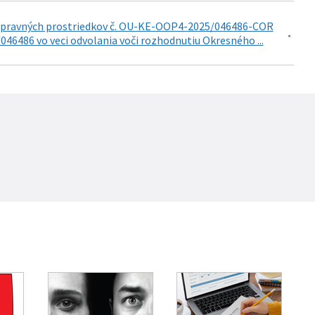
 opravných prostriedkov č. OU-KE-OOP4-2025/046486-COR
46486 vo veci odvolania voči rozhodnutiu Okresného ...