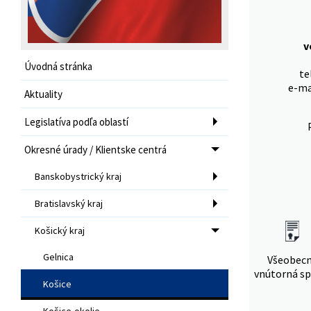
v
Úvodná stránka
te
e-ma
Aktuality
Legislatíva podľa oblastí
Okresné úrady / Klientske centrá
Banskobystrický kraj
Bratislavský kraj
Košický kraj
Gelnica
Všeobec
vnútorná sp
Košice
Košice-okolie