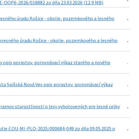
E-OOP6-2026/018882 zo dňa 23.03.2026 (12,9 MB)
esného úradu Košice - okolie, pozemkového a lesného
resného úradu Košice - okolie, pozemkového a lesného
ny opis porastov, porovnávací výkaz starého a nového
sta Spišská Nová Ves opis porastov, porovnávací výkaz
amov starostlivosti o lesy vyhotovených pre lesné celky
tie č.OU-MI-PLO-2025/000684-049 zo dňa 09.05.2025 o