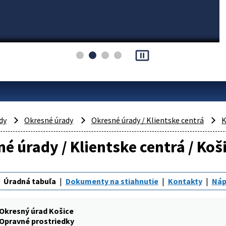
pause_presentation
dy
Okresné úrady
Okresné úrady / Klientske centrá
K
é úrady / Klientske centrá / Koš
Úradná tabuľa
Dokumenty na stiahnutie
Kontakty
Náp
Okresný úrad Košice
Opravné prostriedky