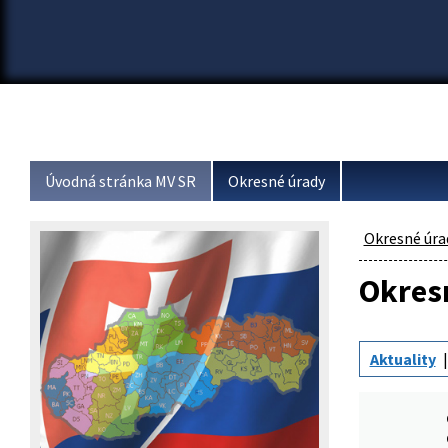
Úvodná stránka MV SR
Okresné úrady
Okresné úra
Okresn
Aktuality