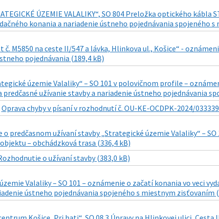
ATEGICKÉ ÚZEMIE VALALIKY“, SO 804 Preložka optického kábla ST (ú
udačného konania a nariadenie ústneho pojednávania spojeného s 
t č. M5850 na ceste II/547 a lávka, Hlinkova ul., Košice“ - ozná
ústneho pojednávania (189,4 kB)
ategické územie Valaliky“ – SO 101 v polovičnom profile – oznáme
a predčasné užívanie stavby a nariadenie ústneho pojednávania s
|
Oprava chyby v písaní v rozhodnutí č. OU-KE-OCDPK-2024/033339-
o predčasnom užívaní stavby „Strategické územie Valaliky“ – SO 10
objektu – obchádzková trasa (336,4 kB)
Rozhodnutie o užívaní stavby (383,0 kB)
 územie Valaliky – SO 101 – oznámenie o začatí konania vo veci v
riadenie ústneho pojednávania spojeného s miestnym zisťovaním (
ntrum Košice, Pri hati“, SO 08.3 Úpravy na Hlinkovej ulici, Cesta