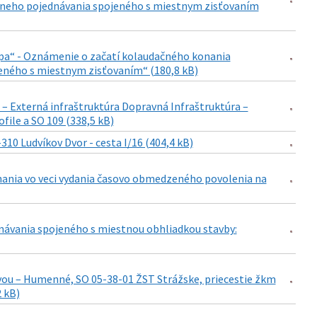
stneho pojednávania spojeného s miestnym zisťovaním
apa“ - Oznámenie o začatí kolaudačného konania
eného s miestnym zisťovaním“ (180,8 kB)
 – Externá infraštruktúra Dopravná Infraštruktúra –
file a SO 109 (338,5 kB)
 Ludvíkov Dvor - cesta I/16 (404,4 kB)
onania vo veci vydania časovo obmedzeného povolenia na
ávania spojeného s miestnou obhliadkou stavby:
avou – Humenné, SO 05-38-01 ŽST Strážske, priecestie žkm
 kB)