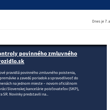
Dnes je 7.
kontroly povinného zmluvného
ozidlo.sk
nové pravidlá povinného zmluvného poistenia,
j premávke a zavedú poriadok a spravodlivosť do
zmenách na jednom mieste – novom oficiálnom
práci Slovenskej kancelárie poisťovateľov (SKP),
 SR. Novinky predstavili na...