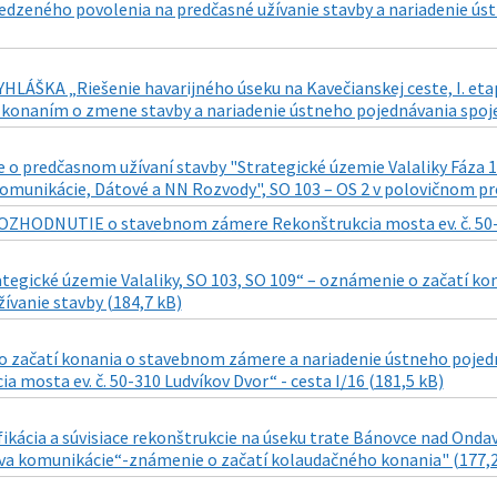
dzeného povolenia na predčasné užívanie stavby a nariadenie ú
HLÁŠKA „Riešenie havarijného úseku na Kavečianskej ceste, I. et
 konaním o zmene stavby a nariadenie ústneho pojednávania spoj
o predčasnom užívaní stavby "Strategické územie Valaliky Fáza 1
omunikácie, Dátové a NN Rozvody", SO 103 – OS 2 v polovičnom pro
OZHODNUTIE o stavebnom zámere Rekonštrukcia mosta ev. č. 50-310
ategické územie Valaliky, SO 103, SO 109“ – oznámenie o začatí k
ívanie stavby (184,7 kB)
 začatí konania o stavebnom zámere a nariadenie ústneho pojedn
a mosta ev. č. 50-310 Ludvíkov Dvor“ - cesta I/16 (181,5 kB)
fikácia a súvisiace rekonštrukcie na úseku trate Bánovce nad Ond
ava komunikácie“-známenie o začatí kolaudačného konania" (177,2