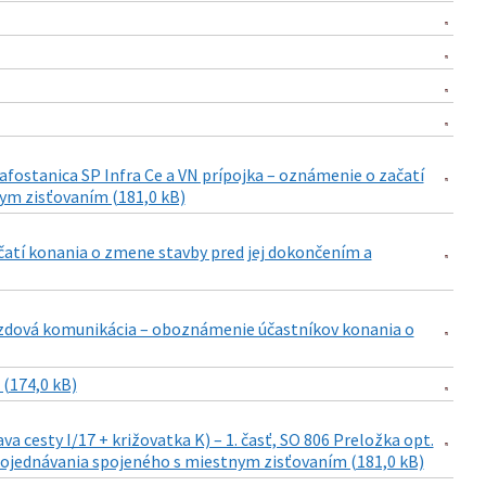
fostanica SP Infra Ce a VN prípojka – oznámenie o začatí
ym zisťovaním (181,0 kB)
ačatí konania o zmene stavby pred jej dokončením a
jazdová komunikácia – oboznámenie účastníkov konania o
(174,0 kB)
cesty I/17 + križovatka K) – 1. časť, SO 806 Preložka opt.
pojednávania spojeného s miestnym zisťovaním (181,0 kB)