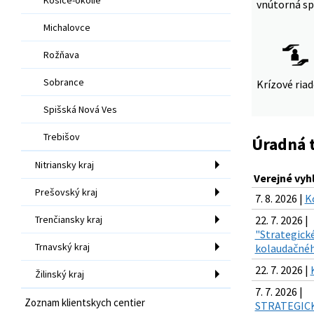
vnútorná sp
Michalovce
Rožňava
Sobrance
Krízové ria
Spišská Nová Ves
Trebišov
Úradná 
Nitriansky kraj
Verejné vyh
Prešovský kraj
7. 8. 2026 |
K
Trenčiansky kraj
22. 7. 2026 |
"Strategické
Trnavský kraj
kolaudačnéh
22. 7. 2026 |
Žilinský kraj
7. 7. 2026 |
Zoznam klientskych centier
STRATEGICKÉ