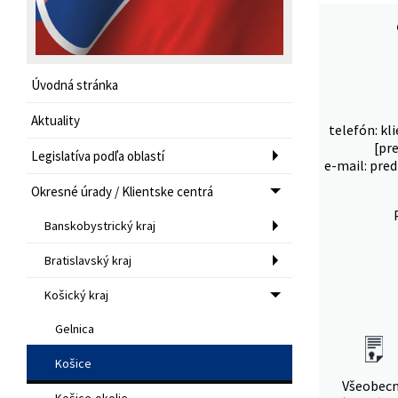
Úvodná stránka
Aktuality
telefón: kl
[pr
Legislatíva podľa oblastí
e-mail: pred
Okresné úrady / Klientske centrá
Banskobystrický kraj
Bratislavský kraj
Košický kraj
Gelnica
Košice
Všeobec
Košice-okolie