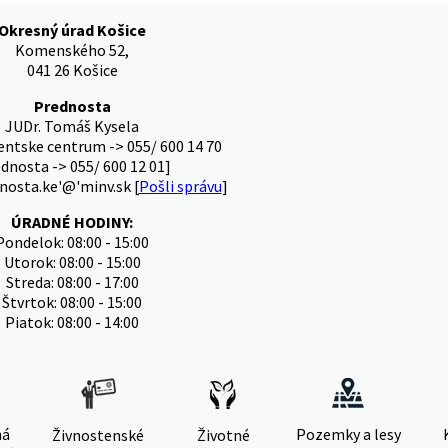
Okresný úrad Košice
Komenského 52,
041 26 Košice
Prednosta
JUDr. Tomáš Kysela
ientske centrum -> 055/ 600 14 70
ednosta -> 055/ 600 12 01]
nosta.ke'@'minv.sk [
Pošli správu
]
ÚRADNÉ HODINY:
Pondelok: 08:00 - 15:00
Utorok: 08:00 - 15:00
Streda: 08:00 - 17:00
Štvrtok: 08:00 - 15:00
Piatok: 08:00 - 14:00
ná
Pozemky a lesy
Živnostenské
Životné