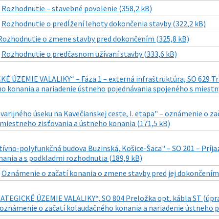
|
Rozhodnutie – stavebné povolenie (358,2 kB)
|
Rozhodnutie o predĺžení lehoty dokončenia stavby (322,2 kB)
Rozhodnutie o zmene stavby pred dokončením (325,8 kB)
|
Rozhodnutie o predčasnom užívaní stavby (333,6 kB)
É ÚZEMIE VALALIKY“ – Fáza 1 – externá infraštruktúra, SO 629 Tra
o konania a nariadenie ústneho pojednávania spojeného s miestn
varijného úseku na Kavečianskej ceste, I. etapa" – oznámenie o z
 miestneho zisťovania a ústneho konania (171,5 kB)
tívno-polyfunkčná budova Buzinská, Košice-Šaca" – SO 201 – Prí
nania a s podkladmi rozhodnutia (189,9 kB)
|
Oznámenie o začatí konania o zmene stavby pred jej dokončením 
TEGICKÉ ÚZEMIE VALALIKY“, SO 804 Preložka opt. kábla ST (úprava 
 oznámenie o začatí kolaudačného konania a nariadenie ústneho 