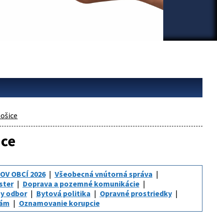
ošice
ice
OV OBCÍ 2026
Všeobecná vnútorná správa
ster
Doprava a pozemné komunikácie
y odbor
Bytová politika
Opravné prostriedky
iám
Oznamovanie korupcie