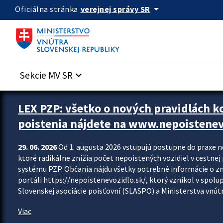
Preskocit na hlavný obsah
arrow_drop_down
verejnej správy SR
Oficiálna stránka
Sekcie MV SR
keyboard_arrow_down
Zastavit automatický posun upútavok
LEX PZP: všetko o nových pravidlách 
poistenia nájdete na www.nepoistenev
29. 06. 2026
Od 1. augusta 2026 vstupujú postupne do praxe 
ktoré radikálne znížia počet nepoistených vozidiel v cestne
systému PZP. Občania nájdu všetky potrebné informácie o 
portáli https://nepoistenevozidlo.sk/, ktorý vznikol v spolu
Slovenskej asociácie poisťovní (SLASPO) a Ministerstva vnútra
Viac