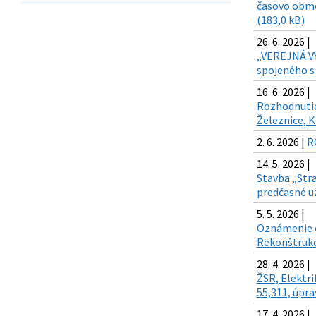
časovo obme
(183,0 kB)
26. 6. 2026 |
„VEREJNÁ VY
spojeného s
16. 6. 2026 |
Rozhodnutie 
Železnice, K
2. 6. 2026 |
R
14. 5. 2026 |
Stavba „Str
predčasné už
5. 5. 2026 |
Oznámenie o
Rekonštrukci
28. 4. 2026 |
ŽSR, Elektri
55,311, úpr
17. 4. 2026 |