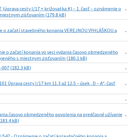
prava cesty I/17 + križovatka K) – 1. časť – oznámenie o
miestnym zisťovaním (179,8 kB)
menie o začatí stavebného konania VEREJNOU VYHLÁŠKOU a
nie o začatí konania vo veci vydania časovo obmedzeného
pojeného s miestnym zisťovaním (180,1 kB)
007 (182,3 kB)
1 Úprava cesty I/17 km 11,3 až 12,5 – úsek „D – A“, časť
ydania časovo obmedzeného povolenia na predčasné užívanie
183,4 kB)
 II/547 - Oznámenie o začatí kolaudačného konania a