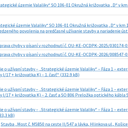
ategické územie Valaliky“ SO 106-01 Okružná križovatka „D“ v km
tegické územie Valaliky“ SO 106-01 Okružná križovatka „D“ v km 11
dzeného povolenia na predčasné užívanie stavby a nariadenie ú
prava chyby v písaní v rozhodnutí č. OU-KE-OCDPK-2025/030174-01
prava chyby v písaní v rozhodnutí č. OU-KE-OCDPK-2026/008547-01
 o užívaní stavby – „Strategické územie Valaliky“ – Fáza 1 – exte
 I/17 + križovatka K) – 1. časť“ (332,9 kB)
 o užívaní stavby – „Strategické územie Valaliky“ – Fáza 1 – exte
y I/17 + križovatka K) – 2. časť a SO 806 Preložka optického kábla 
 o užívaní stavby – „Strategické územie Valaliky“ – Fáza 1 – exter
33,3 kB)
|
Stavba „Most č. M5850 na ceste II/547 a lávka, Hlinkova ul., Košic