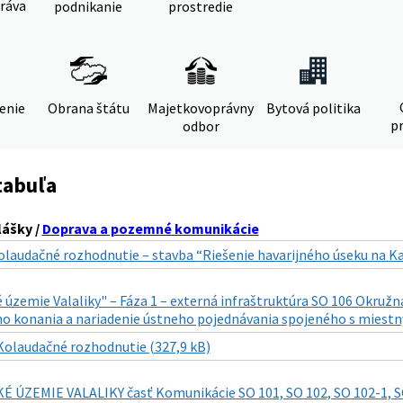
ráva
podnikanie
prostredie
denie
Obrana štátu
Majetkovoprávny
Bytová politika
pr
odbor
tabuľa
lášky /
Doprava a pozemné komunikácie
olaudačné rozhodnutie – stavba “Riešenie havarijného úseku na Kave
 územie Valaliky" – Fáza 1 – externá infraštruktúra SO 106 Okružn
o konania a nariadenie ústneho pojednávania spojeného s miestn
Kolaudačné rozhodnutie (327,9 kB)
 ÚZEMIE VALALIKY časť Komunikácie SO 101, SO 102, SO 102-1, SO 