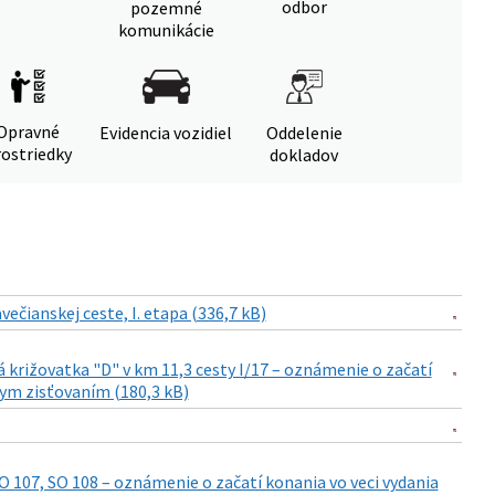
odbor
pozemné
komunikácie
Opravné
Evidencia vozidiel
Oddelenie
ostriedky
dokladov
čianskej ceste, I. etapa (336,7 kB)
á križovatka "D" v km 11,3 cesty I/17 – oznámenie o začatí
ym zisťovaním (180,3 kB)
107, SO 108 – oznámenie o začatí konania vo veci vydania