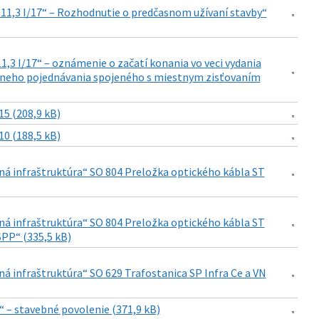
 11,3 I/17“ – Rozhodnutie o predčasnom užívaní stavby“
,3 I/17“ – oznámenie o začatí konania vo veci vydania
stneho pojednávania spojeného s miestnym zisťovaním
5 (208,9 kB)
0 (188,5 kB)
rná infraštruktúra“ SO 804 Preložka optického kábla ST
rná infraštruktúra“ SO 804 Preložka optického kábla ST
SPP“ (335,5 kB)
ná infraštruktúra“ SO 629 Trafostanica SP Infra Ce a VN
e“ – stavebné povolenie (371,9 kB)