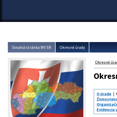
Úvodná stránka MV SR
Okresné úrady
Okresné úra
Okresn
O úrade
Živnosten
Organizač
Evidencia 