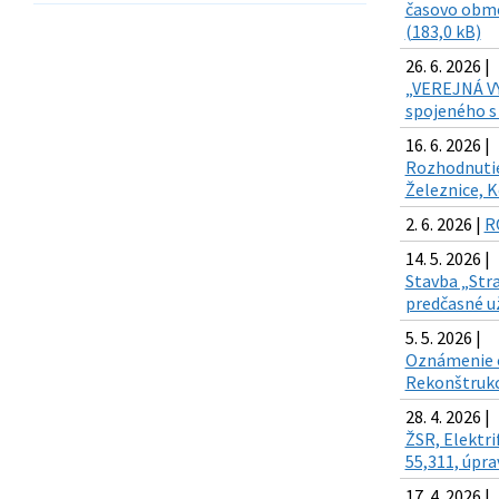
časovo obme
(183,0 kB)
26. 6. 2026 |
„VEREJNÁ VY
spojeného s
16. 6. 2026 |
Rozhodnutie 
Železnice, K
2. 6. 2026 |
R
14. 5. 2026 |
Stavba „Str
predčasné už
5. 5. 2026 |
Oznámenie o
Rekonštrukci
28. 4. 2026 |
ŽSR, Elektri
55,311, úpr
17. 4. 2026 |