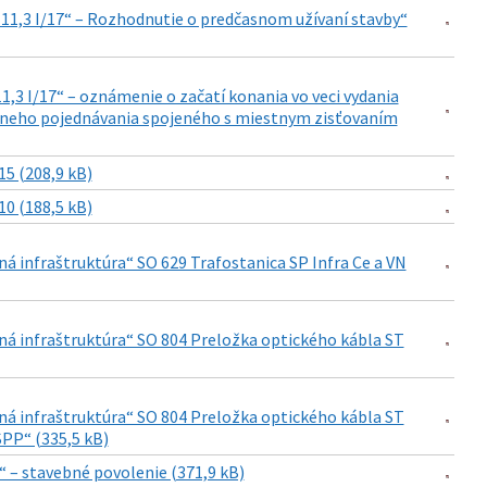
 11,3 I/17“ – Rozhodnutie o predčasnom užívaní stavby“
,3 I/17“ – oznámenie o začatí konania vo veci vydania
stneho pojednávania spojeného s miestnym zisťovaním
5 (208,9 kB)
0 (188,5 kB)
ná infraštruktúra“ SO 629 Trafostanica SP Infra Ce a VN
rná infraštruktúra“ SO 804 Preložka optického kábla ST
rná infraštruktúra“ SO 804 Preložka optického kábla ST
SPP“ (335,5 kB)
e“ – stavebné povolenie (371,9 kB)