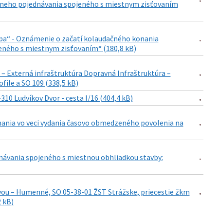
stneho pojednávania spojeného s miestnym zisťovaním
apa“ - Oznámenie o začatí kolaudačného konania
eného s miestnym zisťovaním“ (180,8 kB)
 – Externá infraštruktúra Dopravná Infraštruktúra –
file a SO 109 (338,5 kB)
 Ludvíkov Dvor - cesta I/16 (404,4 kB)
onania vo veci vydania časovo obmedzeného povolenia na
ávania spojeného s miestnou obhliadkou stavby:
avou – Humenné, SO 05-38-01 ŽST Strážske, priecestie žkm
 kB)