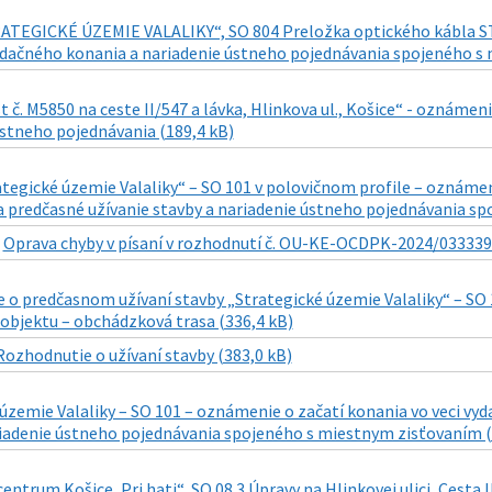
ATEGICKÉ ÚZEMIE VALALIKY“, SO 804 Preložka optického kábla ST (ú
udačného konania a nariadenie ústneho pojednávania spojeného s 
t č. M5850 na ceste II/547 a lávka, Hlinkova ul., Košice“ - ozná
ústneho pojednávania (189,4 kB)
ategické územie Valaliky“ – SO 101 v polovičnom profile – oznáme
a predčasné užívanie stavby a nariadenie ústneho pojednávania s
|
Oprava chyby v písaní v rozhodnutí č. OU-KE-OCDPK-2024/033339-
o predčasnom užívaní stavby „Strategické územie Valaliky“ – SO 10
objektu – obchádzková trasa (336,4 kB)
Rozhodnutie o užívaní stavby (383,0 kB)
 územie Valaliky – SO 101 – oznámenie o začatí konania vo veci v
riadenie ústneho pojednávania spojeného s miestnym zisťovaním (
ntrum Košice, Pri hati“, SO 08.3 Úpravy na Hlinkovej ulici, Cesta