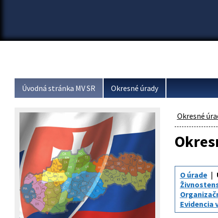
Úvodná stránka MV SR
Okresné úrady
Okresné úra
Okresn
O úrade
Živnosten
Organizač
Evidencia 