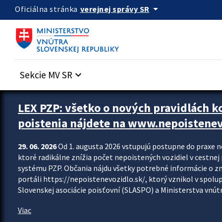
Preskocit na hlavný obsah
arrow_drop_down
verejnej správy SR
Oficiálna stránka
Sekcie MV SR
keyboard_arrow_down
Zastavit automatický posun upútavok
LEX PZP: všetko o nových pravidlách 
poistenia nájdete na www.nepoistenev
29. 06. 2026
Od 1. augusta 2026 vstupujú postupne do praxe 
ktoré radikálne znížia počet nepoistených vozidiel v cestne
systému PZP. Občania nájdu všetky potrebné informácie o 
portáli https://nepoistenevozidlo.sk/, ktorý vznikol v spolu
Slovenskej asociácie poisťovní (SLASPO) a Ministerstva vnútra
Viac