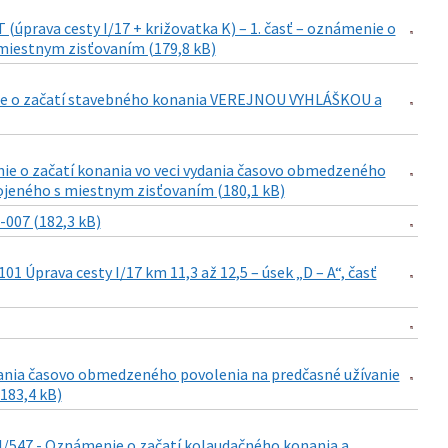
prava cesty I/17 + križovatka K) – 1. časť – oznámenie o
miestnym zisťovaním (179,8 kB)
menie o začatí stavebného konania VEREJNOU VYHLÁŠKOU a
nie o začatí konania vo veci vydania časovo obmedzeného
pojeného s miestnym zisťovaním (180,1 kB)
007 (182,3 kB)
1 Úprava cesty I/17 km 11,3 až 12,5 – úsek „D – A“, časť
ydania časovo obmedzeného povolenia na predčasné užívanie
183,4 kB)
 II/547 - Oznámenie o začatí kolaudačného konania a