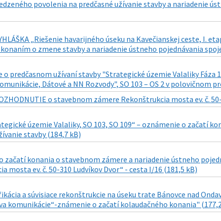
dzeného povolenia na predčasné užívanie stavby a nariadenie ú
HLÁŠKA „Riešenie havarijného úseku na Kavečianskej ceste, I. et
 konaním o zmene stavby a nariadenie ústneho pojednávania spoj
o predčasnom užívaní stavby "Strategické územie Valaliky Fáza 1
omunikácie, Dátové a NN Rozvody", SO 103 – OS 2 v polovičnom pro
OZHODNUTIE o stavebnom zámere Rekonštrukcia mosta ev. č. 50-310
ategické územie Valaliky, SO 103, SO 109“ – oznámenie o začatí k
ívanie stavby (184,7 kB)
 začatí konania o stavebnom zámere a nariadenie ústneho pojedn
a mosta ev. č. 50-310 Ludvíkov Dvor“ - cesta I/16 (181,5 kB)
fikácia a súvisiace rekonštrukcie na úseku trate Bánovce nad Ond
ava komunikácie“-známenie o začatí kolaudačného konania" (177,2