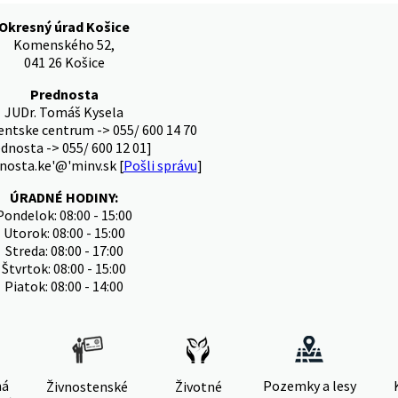
Okresný úrad Košice
Komenského 52,
041 26 Košice
Prednosta
JUDr. Tomáš Kysela
ientske centrum -> 055/ 600 14 70
ednosta -> 055/ 600 12 01]
nosta.ke'@'minv.sk [
Pošli správu
]
ÚRADNÉ HODINY:
Pondelok: 08:00 - 15:00
Utorok: 08:00 - 15:00
Streda: 08:00 - 17:00
Štvrtok: 08:00 - 15:00
Piatok: 08:00 - 14:00
ná
Pozemky a lesy
Živnostenské
Životné