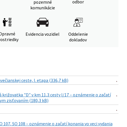
odbor
pozemné
komunikácie
Opravné
Evidencia vozidiel
Oddelenie
ostriedky
dokladov
čianskej ceste, I. etapa (336,7 kB)
á križovatka "D" v km 11,3 cesty I/17 – oznámenie o začatí
ym zisťovaním (180,3 kB)
107, SO 108 – oznámenie o začatí konania vo veci vydania