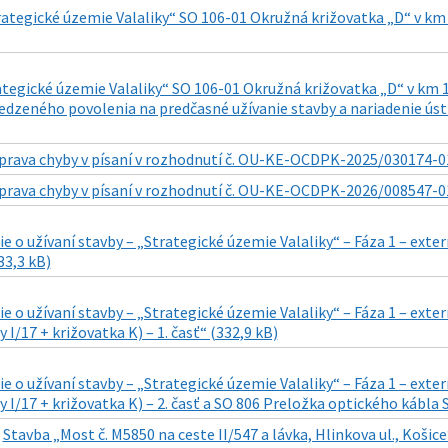
ategické územie Valaliky“ SO 106-01 Okružná križovatka „D“ v km
tegické územie Valaliky“ SO 106-01 Okružná križovatka „D“ v km 11
dzeného povolenia na predčasné užívanie stavby a nariadenie ú
prava chyby v písaní v rozhodnutí č. OU-KE-OCDPK-2025/030174-01
prava chyby v písaní v rozhodnutí č. OU-KE-OCDPK-2026/008547-01
 o užívaní stavby – „Strategické územie Valaliky“ – Fáza 1 – exter
33,3 kB)
 o užívaní stavby – „Strategické územie Valaliky“ – Fáza 1 – exte
 I/17 + križovatka K) – 1. časť“ (332,9 kB)
 o užívaní stavby – „Strategické územie Valaliky“ – Fáza 1 – exte
y I/17 + križovatka K) – 2. časť a SO 806 Preložka optického kábla 
|
Stavba „Most č. M5850 na ceste II/547 a lávka, Hlinkova ul., Košic