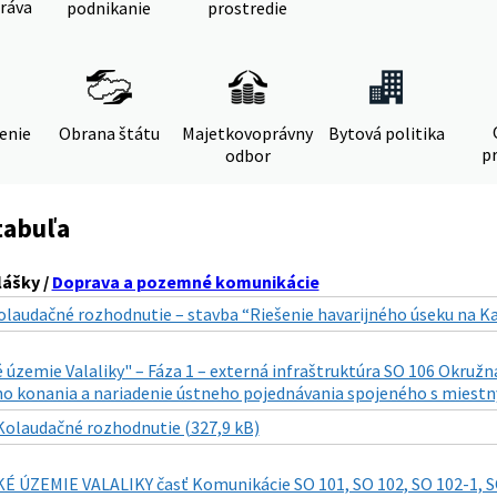
ráva
podnikanie
prostredie
denie
Obrana štátu
Majetkovoprávny
Bytová politika
pr
odbor
tabuľa
lášky /
Doprava a pozemné komunikácie
olaudačné rozhodnutie – stavba “Riešenie havarijného úseku na Kave
 územie Valaliky" – Fáza 1 – externá infraštruktúra SO 106 Okružn
o konania a nariadenie ústneho pojednávania spojeného s miestn
Kolaudačné rozhodnutie (327,9 kB)
 ÚZEMIE VALALIKY časť Komunikácie SO 101, SO 102, SO 102-1, SO 