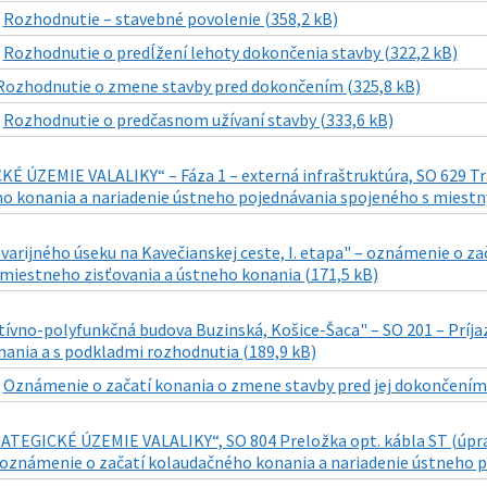
|
Rozhodnutie – stavebné povolenie (358,2 kB)
|
Rozhodnutie o predĺžení lehoty dokončenia stavby (322,2 kB)
Rozhodnutie o zmene stavby pred dokončením (325,8 kB)
|
Rozhodnutie o predčasnom užívaní stavby (333,6 kB)
É ÚZEMIE VALALIKY“ – Fáza 1 – externá infraštruktúra, SO 629 Tra
o konania a nariadenie ústneho pojednávania spojeného s miestn
varijného úseku na Kavečianskej ceste, I. etapa" – oznámenie o z
 miestneho zisťovania a ústneho konania (171,5 kB)
tívno-polyfunkčná budova Buzinská, Košice-Šaca" – SO 201 – Prí
nania a s podkladmi rozhodnutia (189,9 kB)
|
Oznámenie o začatí konania o zmene stavby pred jej dokončením 
TEGICKÉ ÚZEMIE VALALIKY“, SO 804 Preložka opt. kábla ST (úprava 
 oznámenie o začatí kolaudačného konania a nariadenie ústneho 