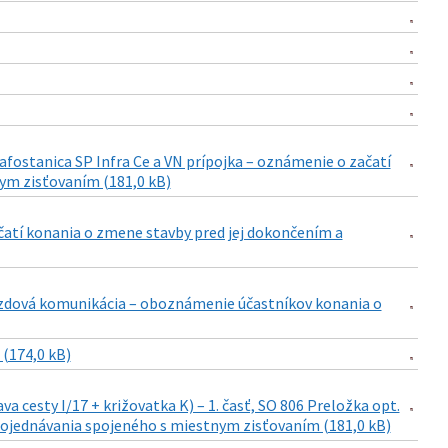
fostanica SP Infra Ce a VN prípojka – oznámenie o začatí
ym zisťovaním (181,0 kB)
ačatí konania o zmene stavby pred jej dokončením a
jazdová komunikácia – oboznámenie účastníkov konania o
(174,0 kB)
cesty I/17 + križovatka K) – 1. časť, SO 806 Preložka opt.
pojednávania spojeného s miestnym zisťovaním (181,0 kB)