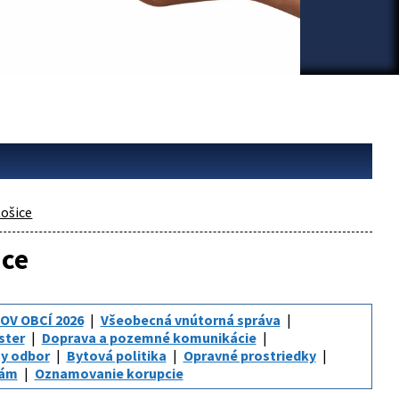
ošice
ice
OV OBCÍ 2026
Všeobecná vnútorná správa
ster
Doprava a pozemné komunikácie
y odbor
Bytová politika
Opravné prostriedky
iám
Oznamovanie korupcie