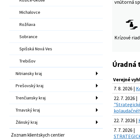
vnútorná sp
Michalovce
Rožňava
Sobrance
Krízové ria
Spišská Nová Ves
Trebišov
Úradná 
Nitriansky kraj
Verejné vyh
Prešovský kraj
7. 8. 2026 |
K
Trenčiansky kraj
22. 7. 2026 |
"Strategické
Trnavský kraj
kolaudačnéh
22. 7. 2026 |
Žilinský kraj
7. 7. 2026 |
Zoznam klientskych centier
STRATEGICKÉ