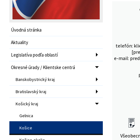
Úvodná stránka
Aktuality
telefón: kl
[pr
Legislatíva podľa oblastí
e-mail: pred
Okresné úrady / Klientske centrá
Banskobystrický kraj
Bratislavský kraj
Košický kraj
Gelnica
Košice
Všeobec
Košice-okolie