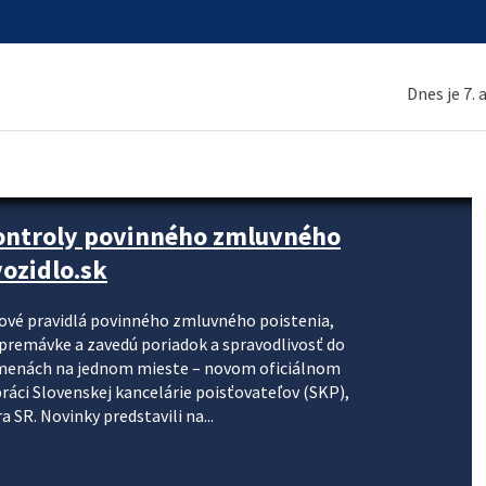
Dnes je 7.
kontroly povinného zmluvného
ozidlo.sk
nové pravidlá povinného zmluvného poistenia,
j premávke a zavedú poriadok a spravodlivosť do
zmenách na jednom mieste – novom oficiálnom
práci Slovenskej kancelárie poisťovateľov (SKP),
 SR. Novinky predstavili na...