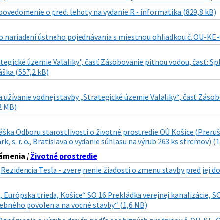
povedomenie o pred. lehoty na vydanie R - informatika (829,8 kB)
 nariadení ústneho pojednávania s miestnou ohliadkou č. OU-KE-
tegické územie Valaliky", časť Zásobovanie pitnou vodou, časť: Spl
áška (557,2 kB)
 užívanie vodnej stavby „Strategické územie Valaliky“, časť Zásob
2 MB)
áška Odboru starostlivosti o životné prostredie OÚ Košice (Preruše
rk, s. r. o., Bratislava o vydanie súhlasu na výrub 263 ks stromov) (
ámenia /
Životné prostredie
„Rezidencia Tesla - zverejnenie žiadosti o zmenu stavby pred jej 
urópska trieda, Košice“ SO 16 Prekládka verejnej kanalizácie, SO
vebného povolenia na vodné stavby“ (1,6 MB)