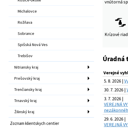
vnútorná sp
Michalovce
Rožňava
Sobrance
Krízové ria
Spišská Nová Ves
Trebišov
Úradná 
Nitriansky kraj
Verejné vyh
Prešovský kraj
5. 8. 2026 |
V
Trenčiansky kraj
30. 7. 2026 |
3. 7. 2026 |
Trnavský kraj
VEREJNÁ VYH
nezákonného
Žilinský kraj
29. 6. 2026 |
Zoznam klientskych centier
VEREJNÁ VYH