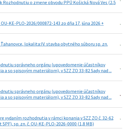
d k Rozhodnutiu o zmene obvodu PPÚ Košická Nová Ves (2,5
. OU-KE-PLO-2026/000872-143 zo dňa 17. júna 2026 +
hanovce, lokalita:IV. stavba obytného súboru sp. zn.
hodnutiu správneho orgánu (upovedomenie účastníkov
 a so spisovým materiálom), v SZZ ZO 33-82 Sady nad ...
hodnutiu správneho orgánu (upovedomenie účastníkov
 a so spisovým materiálom), v SZZ ZO 33-82 Sady nad ...
re vydaním rozhodnutia v rámci konania v SZZ ZO č. 32-62
list SPF), sp. zn. č. OU-KE-PLO-2026-0000 (1,8 MB)