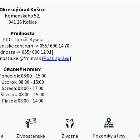
Okresný úrad Košice
Komenského 52,
041 26 Košice
Prednosta
JUDr. Tomáš Kysela
ientske centrum -> 055/ 600 14 70
ednosta -> 055/ 600 12 01]
nosta.ke'@'minv.sk [
Pošli správu
]
ÚRADNÉ HODINY:
Pondelok: 08:00 - 15:00
Utorok: 08:00 - 15:00
Streda: 08:00 - 17:00
Štvrtok: 08:00 - 15:00
Piatok: 08:00 - 14:00
ná
Pozemky a lesy
Živnostenské
Životné