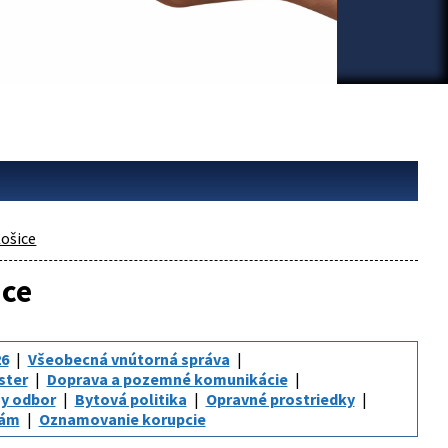
ošice
ice
6
Všeobecná vnútorná správa
ster
Doprava a pozemné komunikácie
y odbor
Bytová politika
Opravné prostriedky
iám
Oznamovanie korupcie