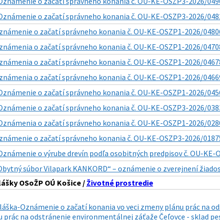
Oznámenie o začatí správneho konania č. OU-KE-OSZP3-2026/04909
Oznámenie o začatí správneho konania č. OU-KE-OSZP3-2026/04825
známenie o začatí správneho konania č. OU-KE-OSZP1-2026/04806
známenia o začatí správneho konania č. OU-KE-OSZP1-2026/04708
známenia o začatí správneho konania č. OU-KE-OSZP1-2026/04678
známenia o začatí správneho konania č. OU-KE-OSZP1-2026/04669
Oznámenie o začatí správneho konania č. OU-KE-OSZP1-2026/0456
Oznámenie o začatí správneho konania č. OU-KE-OSZP3-2026/0383
Oznámenia o začatí správneho konania č. OU-KE-OSZP1-2026/0280
známenie o začatí správneho konania č. OU-KE-OSZP3-2026/018753
Oznámenie o výrube drevín podľa osobitných predpisov č. OU-KE-O
Obytný súbor Vilapark KANKORD“ – oznámenie o zverejnení žiadost
lášky OSoŽP OÚ Košice /
Životné prostredie
láška-Oznámenie o začatí konania vo veci zmeny plánu prác na od
 prác na odstránenie environmentálnej záťaže Čeľovce - sklad pes