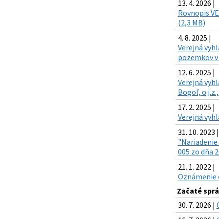
13. 4. 2026 |
Rovnopis VE
(2,3 MB)
4. 8. 2025 |
Verejná vyh
pozemkov v z
12. 6. 2025 |
Verejná vyhl
Bogoľ, o.j.z
17. 2. 2025 |
Verejná vyhl
31. 10. 2023 |
"Nariadenie 
005 zo dňa 2
21. 1. 2022 |
Oznámenie o 
Začaté sprá
30. 7. 2026 |