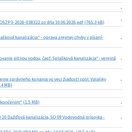
OSZP3-2026-038322 zo dňa 10.06.2026.pdf (765,3 kB)
ašková kanalizácia" - oprava zrejmej chyby v písaní-
ovanie pitnou vodou, časť: Splašková kanalizácia“- verejná
nie správneho konania vo veci žiadosti spol. Valaliky
1,4 MB)
dokončením“ (1,5 MB)
 10 Dažďová kanalizácia, SO 09 Vodovodná prípojka -