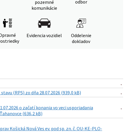
odbor
pozemné
komunikácie
Opravné
Evidencia vozidiel
Oddelenie
ostriedky
dokladov
tavu (RPS) zo dňa 28.07.2026 (939,0 kB)
7.2026 o začatí konania vo veci usporiadania
 Ťahanovce (636,2 kB)
 Košická Nová Ves ev. pod sp. zn. č. OU-KE-PLO-