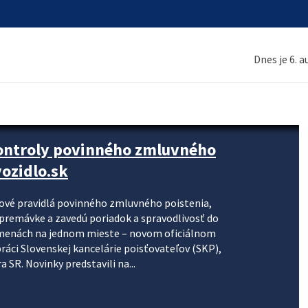
Dnes je 6. 
kontroly povinného zmluvného
ozidlo.sk
nové pravidlá povinného zmluvného poistenia,
j premávke a zavedú poriadok a spravodlivosť do
zmenách na jednom mieste – novom oficiálnom
práci Slovenskej kancelárie poisťovateľov (SKP),
 SR. Novinky predstavili na...