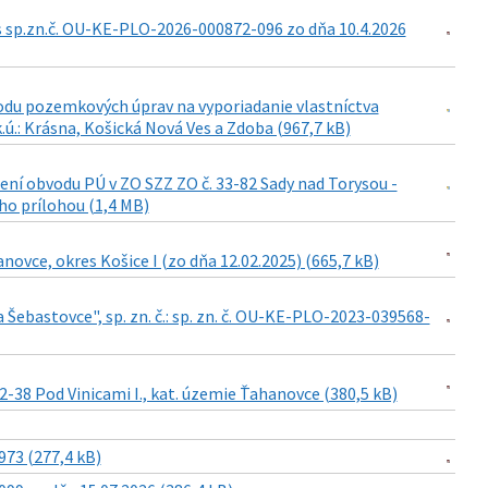
sp.zn.č. OU-KE-PLO-2026-000872-096 zo dňa 10.4.2026
odu pozemkových úprav na vyporiadanie vlastníctva
.ú.: Krásna, Košická Nová Ves a Zdoba (967,7 kB)
ení obvodu PÚ v ZO SZZ ZO č. 33-82 Sady nad Torysou -
eho prílohou (1,4 MB)
vce, okres Košice I (zo dňa 12.02.2025) (665,7 kB)
Šebastovce", sp. zn. č.: sp. zn. č. OU-KE-PLO-2023-039568-
-38 Pod Vinicami I., kat. územie Ťahanovce (380,5 kB)
73 (277,4 kB)