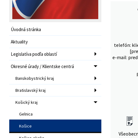
Úvodná stránka
Aktuality
telefón: kl
[pr
Legislatíva podľa oblastí
e-mail: pred
Okresné úrady / Klientske centrá
Banskobystrický kraj
Bratislavský kraj
Košický kraj
Gelnica
Košice
Všeobec
Košice-okolie