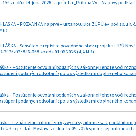
-156 zo dňa 24. júna 2026“ a príloha „Príloha VV – Mapový podkla
LÁŠKA - POZVÁNKA na prvé – ustanovujúce ZÚPÚ ev. pod sp. zn. č
 MB)
LÁŠKA - Schválenie registra pôvodného stavu projektu JPÚ Nové Ťa
-2026/025886-068 zo dňa 01.06.2026 (4,4 MB)
láška - Postúpenie odvolaní podaných v zákonnej lehote voči roz
stúpení podaných odvolaní spolu s výsledkami doplneného konania
láška - Postúpenie odvolaní podaných v zákonnej lehote voči roz
stúpení podaných odvolaní spolu s výsledkami doplneného konania
áška - Oznámenie o doručení Výzvy na vyjadrenie sa k podkladom p
k 3, o.j.z., k.ú.: Myslava zo dňa 15. 05. 2026 spolu s jej prílohou (