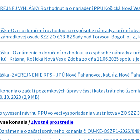
REJNEJ VYHLÁŠKY Rozhodnutia o nariadení PPÚ Košická Nová Ves 
láška-Ozn. o doručení rozhodnutia o spôsobe náhrady a určení obv
áhradkovej osade SZZ ZO č.33-82 Sady nad Torysou-Bogoľ, o.j.z., k
áška - Oznámenie o doručení rozhodnutia o spôsobe náhrady a urč
., k.ú.: Krásna, Košická Nová Ves a Zdoba zo dňa 11.06.2025 spolu s j
áška -ZVEREJNENIE RPS - JPÚ Nové Ťahanovce, kat. úz. Nové Ťahano
konania o začatí pozemkových úprav v časti katastrálneho územia 
0. 10. 2023 (2,9 MB)
vyvesení návrhu PPU vo veci vysporiadania vlastníctva v ZO SZZ 32
vne konania /
Životné prostredie
Oznámenie o začatí správneho konania č. OU-KE-OSZP1-2026/0499