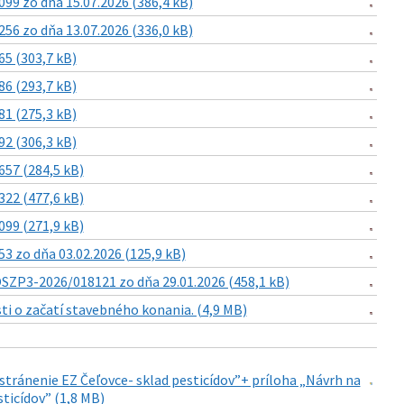
9 zo dňa 15.07.2026 (386,4 kB)
6 zo dňa 13.07.2026 (336,0 kB)
5 (303,7 kB)
6 (293,7 kB)
1 (275,3 kB)
2 (306,3 kB)
57 (284,5 kB)
22 (477,6 kB)
99 (271,9 kB)
 zo dňa 03.02.2026 (125,9 kB)
SZP3-2026/018121 zo dňa 29.01.2026 (458,1 kB)
i o začatí stavebného konania. (4,9 MB)
stránenie EZ Čeľovce- sklad pesticídov”+ príloha „Návrh na
ticídov” (1,8 MB)