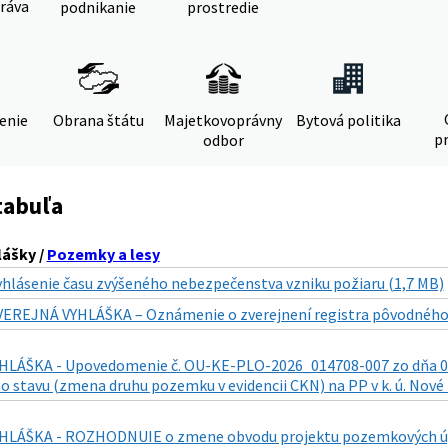
ráva
podnikanie
prostredie
denie
Obrana štátu
Majetkovoprávny
Bytová politika
pr
odbor
tabuľa
lášky /
Pozemky a lesy
yhlásenie času zvýšeného nebezpečenstva vzniku požiaru (1,7 MB)
VEREJNÁ VYHLÁŠKA – Oznámenie o zverejnení registra pôvodného s
LÁŠKA - Upovedomenie č. OU-KE-PLO-2026_014708-007 zo dňa 01.0
 stavu (zmena druhu pozemku v evidencii CKN) na PP v k. ú. Nové
LÁŠKA - ROZHODNUIE o zmene obvodu projektu pozemkových úprav