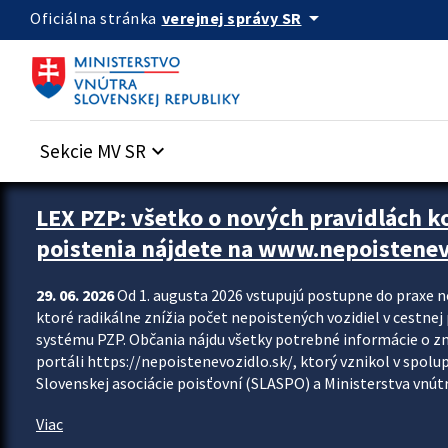
Preskocit na hlavný obsah
arrow_drop_down
verejnej správy SR
Oficiálna stránka
Sekcie MV SR
keyboard_arrow_down
Zastavit automatický posun upútavok
LEX PZP: všetko o nových pravidlách 
poistenia nájdete na www.nepoistenev
29. 06. 2026
Od 1. augusta 2026 vstupujú postupne do praxe 
ktoré radikálne znížia počet nepoistených vozidiel v cestne
systému PZP. Občania nájdu všetky potrebné informácie o 
portáli https://nepoistenevozidlo.sk/, ktorý vznikol v spolu
Slovenskej asociácie poisťovní (SLASPO) a Ministerstva vnútra
Viac