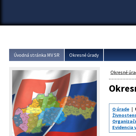
Úvodná stránka MV SR
Okresné úrady
Okresné úra
Okresn
O úrade
Živnosten
Organizač
Evidencia 