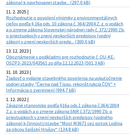
zákona) k navrhovanej stavbe... (297,0 kB)
11. 2. 2025 |
Rozhodnutie o povolení výnimky z environmentálnych
cieľov podľa § 16a ods. 10 zákona č. 364/2004 Z. z. o vodách
a o zmene zákona Slovenskej národnej rady č. 372/1990 Zb.
o priestupkoch v znení neskorších predpisov (vodný
zákon) v znení neskorších predp... (300,0 kB)
13. 12. 2023 |
Oboznámenie s podkladmi pre rozhodnutie č. OU-KE-
OSZP3-2023/043561 zo dňa 12.12.2023 (501,3 kB)
31. 10. 2023 |
Žiadosť o vydanie stavebného povolenia na uskutočnenie
vodnej stavby "Čierna nad Tisou, rekonštrukcia ČOV" +
Informácia o zverejnení (994,7 kB)
1. 12. 2022 |
Záväzné stanovisko podľa §16a ods.1 zákona č.364/2004
Z.z. o vodách a o zmene zákona SNR č.372/1990 Zb. o
priestupkoch v znení neskorších predpisov (vodného
zákona) k činnosti/stavbe “Most M3671 cez potok Lodina
za obcou Spišský Hrušov“ (134,8 kB)