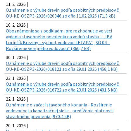
11. 2. 2026 |
Oznámenie o výrube drevín podľa osobitných predpisov č.
OU-KE-OSZP3-2026/020346 zo dňa 11.02.2026 (71,3 kB)
10. 2. 2026 |
Oboznámenie sa s podkladmi pre rozhodnutie vo veci
vydania stavebného povolenia na vodnú stavbu – „IBV
Lorinčík Breziny – východ, vodovod I.ETAPA“ „SO 04 –
Rozšírenie verejného vodovodu“ (360,7 kB)
30. 1. 2026 |
Oznámenie o výrube drevín podľa osobitných predpisov č.
OU-KE-OSZP3-2026/018121 zo dňa 29.01.2026 (458,1 kB)
23. 1. 2026 |
Oznámenie o výrube drevín podľa osobitných predpisov č.
OU-KE-OSZP3-2026/016722 zo dňa 23.01.2026 (401,5 kB)
22. 1. 2026 |
Oznámenie o začatí stavebného konania - Rozšírenie
vodovodnej a kanalizačnej siete - predĺženie platnosti
stavebného povolenia (970,4 kB)
20. 1. 2026 |