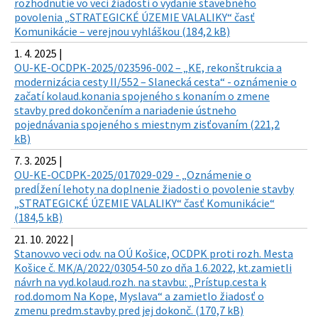
rozhodnutie vo veci žiadosti o vydanie stavebného
povolenia „STRATEGICKÉ ÚZEMIE VALALIKY“ časť
Komunikácie – verejnou vyhláškou (184,2 kB)
1. 4. 2025 |
OU-KE-OCDPK-2025/023596-002 – „KE, rekonštrukcia a
modernizácia cesty II/552 – Slanecká cesta“ - oznámenie o
začatí kolaud.konania spojeného s konaním o zmene
stavby pred dokončením a nariadenie ústneho
pojednávania spojeného s miestnym zisťovaním (221,2
kB)
7. 3. 2025 |
OU-KE-OCDPK-2025/017029-029 - „Oznámenie o
predĺžení lehoty na doplnenie žiadosti o povolenie stavby
„STRATEGICKÉ ÚZEMIE VALALIKY“ časť Komunikácie“
(184,5 kB)
21. 10. 2022 |
Stanov.vo veci odv. na OÚ Košice, OCDPK proti rozh. Mesta
Košice č. MK/A/2022/03054-50 zo dňa 1.6.2022, kt.zamietli
návrh na vyd.kolaud.rozh. na stavbu: „Prístup.cesta k
rod.domom Na Kope, Myslava“ a zamietlo žiadosť o
zmenu predm.stavby pred jej dokonč. (170,7 kB)