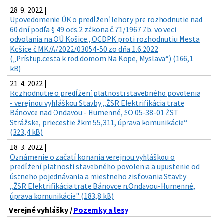
28. 9. 2022 |
Upovedomenie ÚK o predĺžení lehoty pre rozhodnutie nad
60 dní podľa § 49 ods.2 zákona č.71/1967 Zb. vo veci
odvolania na OÚ Košice., OCDPK proti rozhodnutiu Mesta
Košice č.MK/A/2022/03054-50 zo dňa 1.6.2022
(„Prístup.cesta k rod.domom Na Kope, Myslava“) (166,1
kB)
21. 4. 2022 |
Rozhodnutie o predĺžení platnosti stavebného povolenia
- verejnou vyhláškou Stavby „ŽSR Elektrifikácia trate
Bánovce nad Ondavou - Humenné, SO 05-38-01 ŽST
Strážske, priecestie žkm 55,311, úprava komunikácie“
(323,4 kB)
18. 3. 2022 |
Oznámenie o začatí konania verejnou vyhláškou o
predĺžení platnosti stavebného povolenia a upustenie od
ústneho pojednávania a miestneho zisťovania Stavby
„ŽSR Elektrifikácia trate Bánovce n.Ondavou-Humenné,
úprava komunikácie" (183,8 kB)
Verejné vyhlášky /
Pozemky a lesy