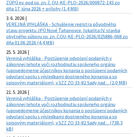
ZÚPÚ ev. pod sp. zn. č. OU-KE-PLO-2026/000872-143 zo
dňa 17. júna 2026 + prílohy (1,4 MB)
3. 6. 2026 |
VEREJNÁ VYHLÁŠKA - Schválenie registra pôvodného
stavu projektu JPÚ Nové Ťahanovce, lokalita:IV. stavba
obytného súboru sp. zn. č.OU-KE-PLO-2026/025886-068 zo
dňa 01.06.2026 (4,4 MB)
25. 5. 2026 |
Verejná vyhláška - Postúpenie odvolaní podaných v
zákonnej lehote voči rozhodnutiu správneho orgánu
(upovedomenie účastníkov konania o postúpení podaných
odvolaní spolu s výsledkami doplneného konania a so
spisovým materiálom), v SZZ ZO 33-82 Sady nad ... (2,0 MB)
21. 5. 2026 |
Verejná vyhláška - Postúpenie odvolaní podaných v
zákonnej lehote voči rozhodnutiu správneho orgánu
(upovedomenie účastníkov konania o postúpení podaných
odvolaní spolu s výsledkami doplneného konania a so
spisovým materiálom), v SZZ ZO 33-82 Sady nad ... (738,3
kB)