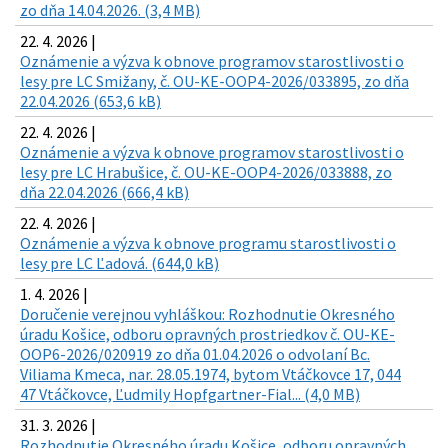
zo dňa 14.04.2026. (3,4 MB)
22. 4. 2026 |
Oznámenie a výzva k obnove programov starostlivosti o
lesy pre LC Smižany, č. OU-KE-OOP4-2026/033895, zo dňa
22.04.2026 (653,6 kB)
22. 4. 2026 |
Oznámenie a výzva k obnove programov starostlivosti o
lesy pre LC Hrabušice, č. OU-KE-OOP4-2026/033888, zo
dňa 22.04.2026 (666,4 kB)
22. 4. 2026 |
Oznámenie a výzva k obnove programu starostlivosti o
lesy pre LC Ľadová. (644,0 kB)
1. 4. 2026 |
Doručenie verejnou vyhláškou: Rozhodnutie Okresného
úradu Košice, odboru opravných prostriedkov č. OU-KE-
OOP6-2026/020919 zo dňa 01.04.2026 o odvolaní Bc.
Viliama Kmeca, nar. 28.05.1974, bytom Vtáčkovce 17, 044
47 Vtáčkovce, Ľudmily Hopfgartner-Fial... (4,0 MB)
31. 3. 2026 |
Rozhodnutie Okresného úradu Košice, odboru opravných