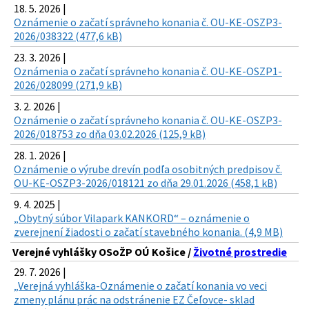
18. 5. 2026 |
Oznámenie o začatí správneho konania č. OU-KE-OSZP3-
2026/038322 (477,6 kB)
23. 3. 2026 |
Oznámenia o začatí správneho konania č. OU-KE-OSZP1-
2026/028099 (271,9 kB)
3. 2. 2026 |
Oznámenie o začatí správneho konania č. OU-KE-OSZP3-
2026/018753 zo dňa 03.02.2026 (125,9 kB)
28. 1. 2026 |
Oznámenie o výrube drevín podľa osobitných predpisov č.
OU-KE-OSZP3-2026/018121 zo dňa 29.01.2026 (458,1 kB)
9. 4. 2025 |
„Obytný súbor Vilapark KANKORD“ – oznámenie o
zverejnení žiadosti o začatí stavebného konania. (4,9 MB)
Verejné vyhlášky OSoŽP OÚ Košice /
Životné prostredie
29. 7. 2026 |
„Verejná vyhláška-Oznámenie o začatí konania vo veci
zmeny plánu prác na odstránenie EZ Čeľovce- sklad