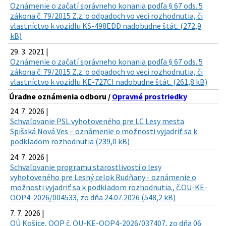
Oznámenie o začatí správneho konania podľa § 67 ods. 5
zákona č. 79/2015 Z.z. o odpadoch vo veci rozhodnutia, či
vlastníctvo k vozidlu KS-498EDD nadobudne štát. (272,9
kB)
29. 3. 2021 |
Oznámenie o začatí správneho konania podľa § 67 ods. 5
zákona č. 79/2015 Z.z. o odpadoch vo veci rozhodnutia, či
vlastníctvo k vozidlu KE-727CI nadobudne štát. (261,8 kB)
Úradne oznámenia odboru /
Opravné prostriedky
24. 7. 2026 |
Schvaľovanie PSL vyhotoveného pre LC Lesy mesta
Spišská Nová Ves – oznámenie o možnosti vyjadriť sa k
podkladom rozhodnutia (239,0 kB)
24. 7. 2026 |
Schvaľovanie programu starostlivosti o lesy
vyhotoveného pre Lesný celok Rudňany - oznámenie o
možnosti vyjadriť sa k podkladom rozhodnutia., č.OU-KE-
OOP4-2026/004533, zo dňa 24.07.2026 (548,2 kB)
7. 7. 2026 |
OÚ Košice, OOP č. OU-KE-OOP4-2026/037407, zo dňa 06.