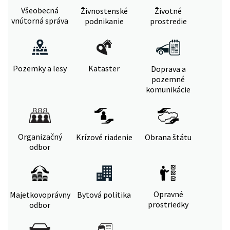
Všeobecná
Živnostenské
Životné
vnútorná správa
podnikanie
prostredie
Pozemky a lesy
Kataster
Doprava a
pozemné
komunikácie
Organizačný
Krízové riadenie
Obrana štátu
odbor
Opravné
Majetkovoprávny
Bytová politika
prostriedky
odbor