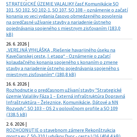
STRATEGICKÉ ÚZEMIE VALALIKY časť Komunikácie SO
101, SO 102, SO 102-1, SO 107, SO 108 – oznámenie o začatí
konania vo veci vydania časovo obmedzeného povolenia
na predčasné užívanie stavby a nariadenie ústneho
pojednávania spojeného s miestnym zisťovaním (183,0
kB)
26. 6. 2026 |
„VEREJNÁ VYHLÁŠKA „Riešenie havarijného úseku na
Kavečianskej ceste, I. etapa“ - Oznámenie o začatí
kolaudačného konania spojeného s konaním o zmene
stavby a nariadenie ústneho pojednávania spojeného s
miestnym zisťovaním“ (180,8 kB)
16. 6. 2026 |
Rozhodnutie o predčasnom užívaní stavby "Strategické
územie Valaliky Fáza 1 – Externá infraštruktúra Dopravná
Infraštruktúra – Železnice, Komunikácie, Dátové a NN
Rozvody", SO 103 – OS 2 v polovičnom profile a SO 109
(338,5 kB)
2. 6. 2026 |
ROZHODNUTIE o stavebnom zámere Rekonštrukcia
mosta ev. č. 50-310 Ludvíkov Dvor - cesta I/16 (404,4 kB)