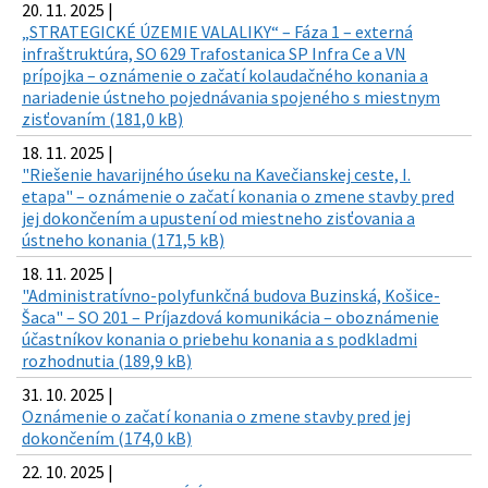
20. 11. 2025 |
„STRATEGICKÉ ÚZEMIE VALALIKY“ – Fáza 1 – externá
infraštruktúra, SO 629 Trafostanica SP Infra Ce a VN
prípojka – oznámenie o začatí kolaudačného konania a
nariadenie ústneho pojednávania spojeného s miestnym
zisťovaním (181,0 kB)
18. 11. 2025 |
"Riešenie havarijného úseku na Kavečianskej ceste, I.
etapa" – oznámenie o začatí konania o zmene stavby pred
jej dokončením a upustení od miestneho zisťovania a
ústneho konania (171,5 kB)
18. 11. 2025 |
"Administratívno-polyfunkčná budova Buzinská, Košice-
Šaca" – SO 201 – Príjazdová komunikácia – oboznámenie
účastníkov konania o priebehu konania a s podkladmi
rozhodnutia (189,9 kB)
31. 10. 2025 |
Oznámenie o začatí konania o zmene stavby pred jej
dokončením (174,0 kB)
22. 10. 2025 |