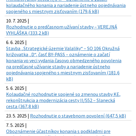
kolaudačného konania a nariadenie ústneho pojednávania
spojeného s miestnym zisťovaním (179,6 kB)
10. 7. 2025 |
Rozhodnutie o predčasnom užívaní stavby – VEREJNÁ
VYHLÁŠKA (333,2 kB)
6. 6. 2025 |
Stavba „Strategické územie Valaliky“ – SO 106 Okružná
križovatka „D“, časť BY-PASS – oznámenie o začatí
konania vo veci vydania časovo obmedzeného povolenia
na predčasné užívanie stavby a nariadenie ústneho
pojednávania spojeného s miestnym zisťovaním (181,6
kB)
5. 6. 2025 |
Kolaudačné rozhodnutie spojené so zmenou stavby KE,
rekonštrukcia a modernizácia cesty II/552 – Slanecká
cesta (367,8 kB)
23. 5. 2025 |
Rozhodnutie o stavebnom povolení (647,5 kB)
7. 5. 2025 |
Oboznámenie účastníkov konania s podkladmi pre