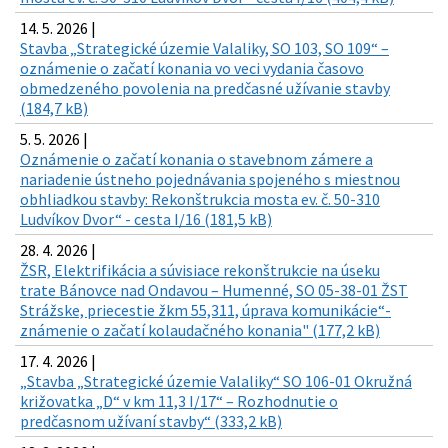
14. 5. 2026 |
Stavba „Strategické územie Valaliky, SO 103, SO 109“ –
oznámenie o začatí konania vo veci vydania časovo
obmedzeného povolenia na predčasné užívanie stavby
(184,7 kB)
5. 5. 2026 |
Oznámenie o začatí konania o stavebnom zámere a
nariadenie ústneho pojednávania spojeného s miestnou
obhliadkou stavby: Rekonštrukcia mosta ev. č. 50-310
Ludvíkov Dvor“ - cesta I/16 (181,5 kB)
28. 4. 2026 |
ŽSR, Elektrifikácia a súvisiace rekonštrukcie na úseku
trate Bánovce nad Ondavou – Humenné, SO 05-38-01 ŽST
Strážske, priecestie žkm 55,311, úprava komunikácie“-
známenie o začatí kolaudačného konania" (177,2 kB)
17. 4. 2026 |
„Stavba „Strategické územie Valaliky“ SO 106-01 Okružná
križovatka „D“ v km 11,3 I/17“ – Rozhodnutie o
predčasnom užívaní stavby“ (333,2 kB)