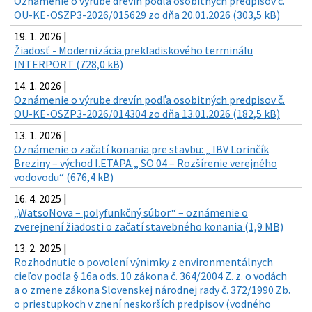
Oznámenie o výrube drevín podľa osobitných predpisov č.
OU-KE-OSZP3-2026/015629 zo dňa 20.01.2026 (303,5 kB)
19. 1. 2026 |
Žiadosť - Modernizácia prekladiskového terminálu
INTERPORT (728,0 kB)
14. 1. 2026 |
Oznámenie o výrube drevín podľa osobitných predpisov č.
OU-KE-OSZP3-2026/014304 zo dňa 13.01.2026 (182,5 kB)
13. 1. 2026 |
Oznámenie o začatí konania pre stavbu: „ IBV Lorinčík
Breziny – východ I.ETAPA „ SO 04 – Rozšírenie verejného
vodovodu“ (676,4 kB)
16. 4. 2025 |
„WatsoNova – polyfunkčný súbor“ – oznámenie o
zverejnení žiadosti o začatí stavebného konania (1,9 MB)
13. 2. 2025 |
Rozhodnutie o povolení výnimky z environmentálnych
cieľov podľa § 16a ods. 10 zákona č. 364/2004 Z. z. o vodách
a o zmene zákona Slovenskej národnej rady č. 372/1990 Zb.
o priestupkoch v znení neskorších predpisov (vodného