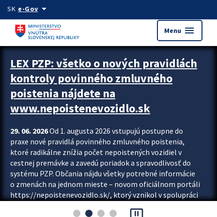
Preskocit na hlavný obsah
arrow_drop_down
SK
e-Gov
menu
Menu
Zastavit automatický posun upútavok
LEX PZP: všetko o nových pravidlách
kontroly povinného zmluvného
poistenia nájdete na
www.nepoistenevozidlo.sk
29. 06. 2026
Od 1. augusta 2026 vstupujú postupne do
praxe nové pravidlá povinného zmluvného poistenia,
ktoré radikálne znížia počet nepoistených vozidiel v
cestnej premávke a zavedú poriadok a spravodlivosť do
systému PZP. Občania nájdu všetky potrebné informácie
o zmenách na jednom mieste – novom oficiálnom portáli
https://nepoistenevozidlo.sk/, ktorý vznikol v spolupráci
Slovenskej kancelárie poisťovateľov (SKP), Slovenskej
pause_presentation
asociácie poisťovní (SLASPO) a Ministerstva vnútra SR.