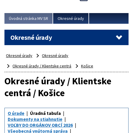
Novinky predstavili na...
Viac
Úvodná stránka MV SR
Okresné úrady
Okresné úrady
Okresné úrady
Okresné úrady
Okresné úrady / Klientske centrá
Košice
Okresné úrady / Klientske
centrá / Košice
O úrade
Úradná tabuľa
Dokumenty na stiahnutie
VOĽBY DO ORGÁNOV OBCÍ 2026
Všeobecná vnútorná správa