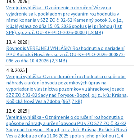
19. 5. 2026 |
Verejná vyhláška - Oznámenie o doručení Výzvy na
vyjadrenie sa k podkladom pre vydaním rozhodnutia v
rámci konania v SZZ ZO č. 32-62 Kamenný potok 3, o.j.z.,
k.ú.: Myslava zo dňa 15. 05. 2026 spolu s jej prílohou (list
SPF), sp. zn. č. OU-KE-PLO-2026-0000 (1,8 MB)
13. 4. 2026 |
Rovnopis VEREJNEJ VYHLÁŠKY Rozhodnutia o nariadení
PPÚ Košická Nová Ves sp.zn.č. OU-KE-PLO-2026-000872-
096 zo dňa 10.4.2026 (2,3 MB)
4. 8. 2025 |
Verejná vyhláška-Ozn. o doručení rozhodnutia o spôsobe
náhrady a určení obvodu pozemkových úprav na
vyporiadanie vlastníctva pozemkov v záhradkovej osade
SZZ ZO č.33-82 Sady nad Torysou-Bogoľ, o.j.z., k.ú.: Krásna,
Košická Nová Ves a Zdoba (967,7 kB)
12. 6. 2025 |
Verejná vyhláška - Oznámenie o doručení rozhodnutia o
spôsobe náhrady a určení obvodu PÚ v ZO SZZ ZO č. 33-82
Sady nad Torysou - Bogoľ, o.j.z., k.ú.: Krásna, Košická Nová
Ves a Zdoba zo dňa 11.06.2025 spolu s jeho prílohou (1,4