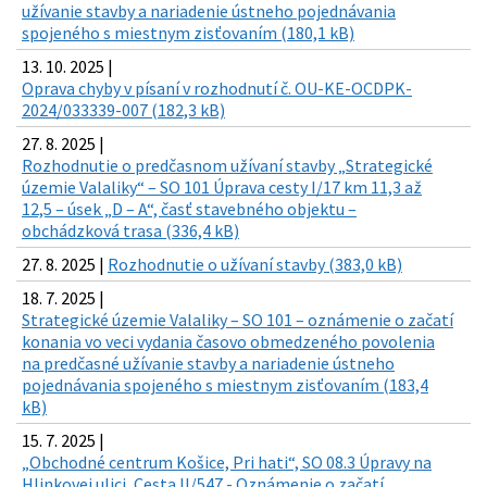
užívanie stavby a nariadenie ústneho pojednávania
spojeného s miestnym zisťovaním (180,1 kB)
13. 10. 2025 |
Oprava chyby v písaní v rozhodnutí č. OU-KE-OCDPK-
2024/033339-007 (182,3 kB)
27. 8. 2025 |
Rozhodnutie o predčasnom užívaní stavby „Strategické
územie Valaliky“ – SO 101 Úprava cesty I/17 km 11,3 až
12,5 – úsek „D – A“, časť stavebného objektu –
obchádzková trasa (336,4 kB)
27. 8. 2025 |
Rozhodnutie o užívaní stavby (383,0 kB)
18. 7. 2025 |
Strategické územie Valaliky – SO 101 – oznámenie o začatí
konania vo veci vydania časovo obmedzeného povolenia
na predčasné užívanie stavby a nariadenie ústneho
pojednávania spojeného s miestnym zisťovaním (183,4
kB)
15. 7. 2025 |
„Obchodné centrum Košice, Pri hati“, SO 08.3 Úpravy na
Hlinkovej ulici, Cesta II/547 - Oznámenie o začatí