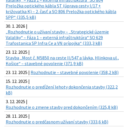
Valaliky“ – Fáza 1 – externá infraštruktúra“ SO 804
Preložka optického kábla ST (úprava cesty I/17 +
križovatka K) – 2. časť a SO 806 Preložka optického kábla
SPP“ (335,5 kB)
30. 1. 2026 |
„Rozhodnutie o užívaní stavby – „Strategické územie
Valaliky“ – Fáza 1 – externá infraštruktúra“ SO 629
Trafostanica SP Infra Ce a VN prípojka“ (333,3 kB)
23. 12. 2025 |
Stavba „Most č. M5850 na ceste II/547 a lávka, Hlinkova ul.,
Košice“ – stavebné povolenie (371,9 kB)
23. 12. 2025 |
Rozhodnutie – stavebné povolenie (358,2 kB)
15. 12. 2025 |
Rozhodnutie o predĺžení lehoty dokončenia stavby (322,2
kB)
3. 12. 2025 |
Rozhodnutie o zmene stavby pred dokončením (325,8 kB)
28. 11. 2025 |
Rozhodnutie o predčasnom užívaní stavby (333,6 kB)