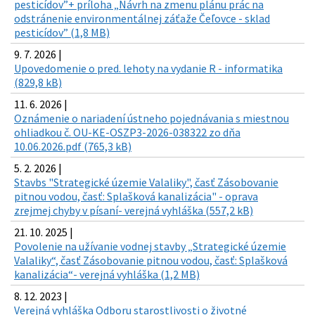
pesticídov”+ príloha „Návrh na zmenu plánu prác na
odstránenie environmentálnej záťaže Čeľovce - sklad
pesticídov” (1,8 MB)
9. 7. 2026 |
Upovedomenie o pred. lehoty na vydanie R - informatika
(829,8 kB)
11. 6. 2026 |
Oznámenie o nariadení ústneho pojednávania s miestnou
ohliadkou č. OU-KE-OSZP3-2026-038322 zo dňa
10.06.2026.pdf (765,3 kB)
5. 2. 2026 |
Stavbs "Strategické územie Valaliky", časť Zásobovanie
pitnou vodou, časť: Splašková kanalizácia" - oprava
zrejmej chyby v písaní- verejná vyhláška (557,2 kB)
21. 10. 2025 |
Povolenie na užívanie vodnej stavby „Strategické územie
Valaliky“, časť Zásobovanie pitnou vodou, časť: Splašková
kanalizácia“- verejná vyhláška (1,2 MB)
8. 12. 2023 |
Verejná vyhláška Odboru starostlivosti o životné