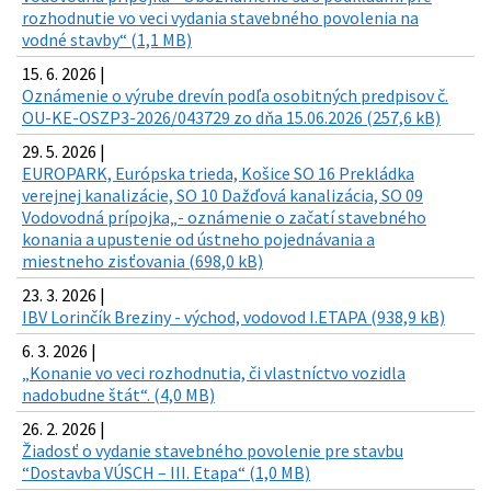
rozhodnutie vo veci vydania stavebného povolenia na
vodné stavby“ (1,1 MB)
15. 6. 2026 |
Oznámenie o výrube drevín podľa osobitných predpisov č.
OU-KE-OSZP3-2026/043729 zo dňa 15.06.2026 (257,6 kB)
29. 5. 2026 |
EUROPARK, Európska trieda, Košice SO 16 Prekládka
verejnej kanalizácie, SO 10 Dažďová kanalizácia, SO 09
Vodovodná prípojka„- oznámenie o začatí stavebného
konania a upustenie od ústneho pojednávania a
miestneho zisťovania (698,0 kB)
23. 3. 2026 |
IBV Lorinčík Breziny - východ, vodovod I.ETAPA (938,9 kB)
6. 3. 2026 |
„Konanie vo veci rozhodnutia, či vlastníctvo vozidla
nadobudne štát“. (4,0 MB)
26. 2. 2026 |
Žiadosť o vydanie stavebného povolenie pre stavbu
“Dostavba VÚSCH – III. Etapa“ (1,0 MB)