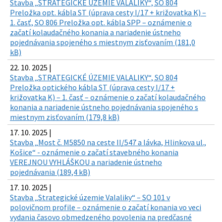
Stavba „STRATEGICKÉ ÚZEMIE VALALIKY“, SO 804
Preložka opt. kábla ST (úprava cesty I/17 + križovatka K) –
1. časť, SO 806 Preložka opt. kábla SPP – oznámenie o
začatí kolaudačného konania a nariadenie ústneho
pojednávania spojeného s miestnym zisťovaním (181,0
kB)
22. 10. 2025 |
Stavba „STRATEGICKÉ ÚZEMIE VALALIKY“, SO 804
Preložka optického kábla ST (úprava cesty I/17 +
križovatka K) – 1. časť – oznámenie o začatí kolaudačného
konania a nariadenie ústneho pojednávania spojeného s
miestnym zisťovaním (179,8 kB)
17. 10. 2025 |
Stavba „Most č. M5850 na ceste II/547 a lávka, Hlinkova ul.,
Košice“ - oznámenie o začatí stavebného konania
VEREJNOU VYHLÁŠKOU a nariadenie ústneho
pojednávania (189,4 kB)
17. 10. 2025 |
Stavba „Strategické územie Valaliky“ – SO 101 v
polovičnom profile – oznámenie o začatí konania vo veci
vydania časovo obmedzeného povolenia na predčasné