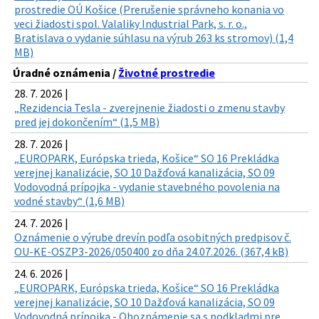
prostredie OÚ Košice (Prerušenie správneho konania vo
veci žiadosti spol. Valaliky Industrial Park, s. r. o.,
Bratislava o vydanie súhlasu na výrub 263 ks stromov) (1,4
MB)
Úradné oznámenia /
Životné prostredie
28. 7. 2026 |
„Rezidencia Tesla - zverejnenie žiadosti o zmenu stavby
pred jej dokončením“ (1,5 MB)
28. 7. 2026 |
„EUROPARK, Európska trieda, Košice“ SO 16 Prekládka
verejnej kanalizácie, SO 10 Dažďová kanalizácia, SO 09
Vodovodná prípojka - vydanie stavebného povolenia na
vodné stavby“ (1,6 MB)
24. 7. 2026 |
Oznámenie o výrube drevín podľa osobitných predpisov č.
OU-KE-OSZP3-2026/050400 zo dňa 24.07.2026. (367,4 kB)
24. 6. 2026 |
„EUROPARK, Európska trieda, Košice“ SO 16 Prekládka
verejnej kanalizácie, SO 10 Dažďová kanalizácia, SO 09
Vodovodná prípojka - Oboznámenie sa s podkladmi pre