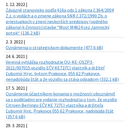
1. 12. 2022 |
Záväzné stanovisko podľa §16a ods.1 zákona č.364/2004
Z.z. o vodách a o zmene zákona SNR č.372/1990 Zb. o
priestupkoch v znení neskorších predpisov (vodného
zákona) k činnosti/stavbe “Most M4614 cez Jamnický
potok“ (136,2 kB)
2. 3. 2022 |
Oznámenia o strategickom dokumente (477,6 kB)
24. 6. 2021 |
Verejná vyhláška rozhodnutie OU-KE-OSZP3-
2021/007015,vozidlo EČV KE727CI vlastník a držiteľ
Ľubomír Hryc, bytom Prakovce, 055 62 Prakovce,
nenadobúda štát a že vozidlo sa stáva odpadom (332,1 kB)
17. 5. 2021 |
Oznámenie účastníkom konania o možnosti oboznámiť
sa s podkladmi pre vydanie rozhodnutia o tom, že vozidlo
Citroen Berlingo EČV KE 727CI vlastníka a držiteľa
Ľubomír Hric, Prakovce 055 62 Prakovce, nadobúda štát
(357,6 kB)
29. 3. 2021 |