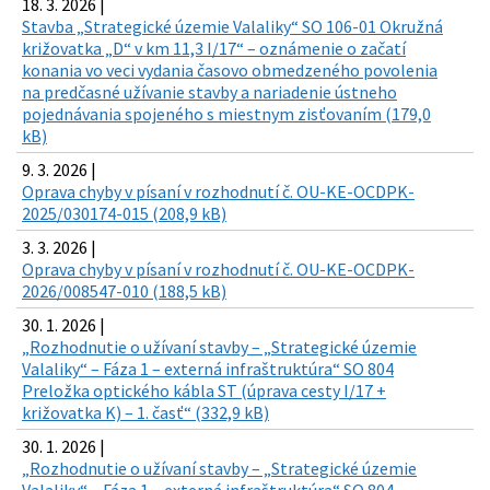
18. 3. 2026 |
Stavba „Strategické územie Valaliky“ SO 106-01 Okružná
križovatka „D“ v km 11,3 I/17“ – oznámenie o začatí
konania vo veci vydania časovo obmedzeného povolenia
na predčasné užívanie stavby a nariadenie ústneho
pojednávania spojeného s miestnym zisťovaním (179,0
kB)
9. 3. 2026 |
Oprava chyby v písaní v rozhodnutí č. OU-KE-OCDPK-
2025/030174-015 (208,9 kB)
3. 3. 2026 |
Oprava chyby v písaní v rozhodnutí č. OU-KE-OCDPK-
2026/008547-010 (188,5 kB)
30. 1. 2026 |
„Rozhodnutie o užívaní stavby – „Strategické územie
Valaliky“ – Fáza 1 – externá infraštruktúra“ SO 804
Preložka optického kábla ST (úprava cesty I/17 +
križovatka K) – 1. časť“ (332,9 kB)
30. 1. 2026 |
„Rozhodnutie o užívaní stavby – „Strategické územie