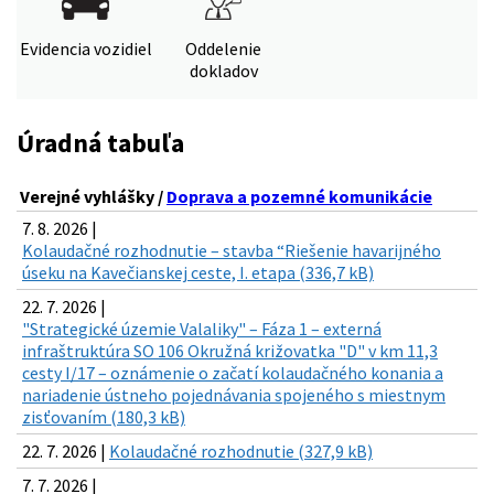
Evidencia vozidiel
Oddelenie
dokladov
Úradná tabuľa
Verejné vyhlášky /
Doprava a pozemné komunikácie
7. 8. 2026 |
Kolaudačné rozhodnutie – stavba “Riešenie havarijného
úseku na Kavečianskej ceste, I. etapa (336,7 kB)
22. 7. 2026 |
"Strategické územie Valaliky" – Fáza 1 – externá
infraštruktúra SO 106 Okružná križovatka "D" v km 11,3
cesty I/17 – oznámenie o začatí kolaudačného konania a
nariadenie ústneho pojednávania spojeného s miestnym
zisťovaním (180,3 kB)
22. 7. 2026 |
Kolaudačné rozhodnutie (327,9 kB)
7. 7. 2026 |