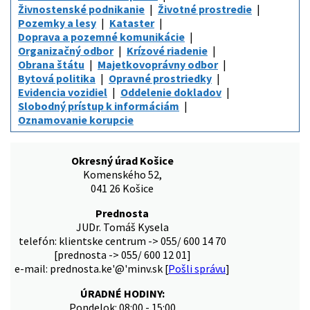
Živnostenské podnikanie
Životné prostredie
Pozemky a lesy
Kataster
Doprava a pozemné komunikácie
Organizačný odbor
Krízové riadenie
Obrana štátu
Majetkovoprávny odbor
Bytová politika
Opravné prostriedky
Evidencia vozidiel
Oddelenie dokladov
Slobodný prístup k informáciám
Oznamovanie korupcie
Okresný úrad Košice
Komenského 52,
041 26 Košice
Prednosta
JUDr. Tomáš Kysela
telefón: klientske centrum -> 055/ 600 14 70
[prednosta -> 055/ 600 12 01]
e-mail: prednosta.ke'@'minv.sk [
Pošli správu
]
ÚRADNÉ HODINY:
Pondelok: 08:00 - 15:00