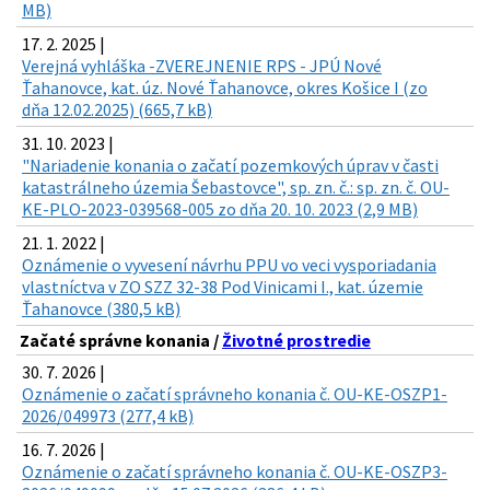
MB)
17. 2. 2025 |
Verejná vyhláška -ZVEREJNENIE RPS - JPÚ Nové
Ťahanovce, kat. úz. Nové Ťahanovce, okres Košice I (zo
dňa 12.02.2025) (665,7 kB)
31. 10. 2023 |
"Nariadenie konania o začatí pozemkových úprav v časti
katastrálneho územia Šebastovce", sp. zn. č.: sp. zn. č. OU-
KE-PLO-2023-039568-005 zo dňa 20. 10. 2023 (2,9 MB)
21. 1. 2022 |
Oznámenie o vyvesení návrhu PPU vo veci vysporiadania
vlastníctva v ZO SZZ 32-38 Pod Vinicami I., kat. územie
Ťahanovce (380,5 kB)
Začaté správne konania /
Životné prostredie
30. 7. 2026 |
Oznámenie o začatí správneho konania č. OU-KE-OSZP1-
2026/049973 (277,4 kB)
16. 7. 2026 |
Oznámenie o začatí správneho konania č. OU-KE-OSZP3-