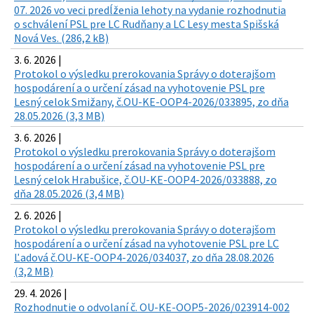
07. 2026 vo veci predĺženia lehoty na vydanie rozhodnutia
o schválení PSL pre LC Rudňany a LC Lesy mesta Spišská
Nová Ves. (286,2 kB)
3. 6. 2026 |
Protokol o výsledku prerokovania Správy o doterajšom
hospodárení a o určení zásad na vyhotovenie PSL pre
Lesný celok Smižany, č.OU-KE-OOP4-2026/033895, zo dňa
28.05.2026 (3,3 MB)
3. 6. 2026 |
Protokol o výsledku prerokovania Správy o doterajšom
hospodárení a o určení zásad na vyhotovenie PSL pre
Lesný celok Hrabušice, č.OU-KE-OOP4-2026/033888, zo
dňa 28.05.2026 (3,4 MB)
2. 6. 2026 |
Protokol o výsledku prerokovania Správy o doterajšom
hospodárení a o určení zásad na vyhotovenie PSL pre LC
Ľadová č.OU-KE-OOP4-2026/034037, zo dňa 28.08.2026
(3,2 MB)
29. 4. 2026 |
Rozhodnutie o odvolaní č. OU-KE-OOP5-2026/023914-002