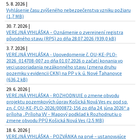
5. 8. 2026 |
Vyhlásenie času zvýšeného nebezpečenstva vzniku požiaru
(1,7 MB)
30. 7. 2026 |
VEREJNÁ VYHLÁŠKA – Oznámenie o zverejnení registra
pôvodného stavu (RPS) zo dňa 28.07.2026 (939,0 kB)
3. 7. 2026 |
VEREJNÁ VYHLÁŠKA - Upovedomenie č. OU-KE-PLO-
2026_014708-007 zo dňa 01.07.2026 o začatí konania vo
veci usporiadania nezákonného stavu (zmena druhu
pozemku v evidencii CKN) na PP v k. ú. Nové Ťahanovce
(636,2 kB)
29. 6. 2026 |
VEREJNÁ VYHLÁŠKA - ROZHODNUIE o zmene obvodu
projektu pozemkových úprav Košická Nová Ves ev. pod sp.
zn. č. OU-KE-PLO-2026/000872-156 zo dňa 24. júna 2026“ a
príloha „Príloha VV – Mapový podklad k Rozhodnutiu o
zmene obvodu PPÚ Košická Nová Ves (2,5 MB)
18. 6. 2026 |
VEREJNÁ VYHLÁŠKA - POZVÁNKA na prvé – ustanovujúce