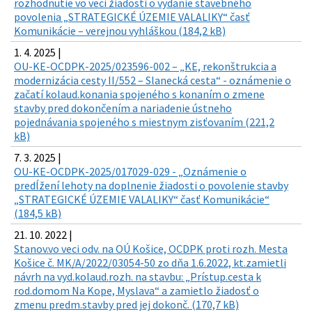
rozhodnutie vo veci žiadosti o vydanie stavebného
povolenia „STRATEGICKÉ ÚZEMIE VALALIKY“ časť
Komunikácie – verejnou vyhláškou (184,2 kB)
1. 4. 2025 |
OU-KE-OCDPK-2025/023596-002 – „KE, rekonštrukcia a
modernizácia cesty II/552 – Slanecká cesta“ - oznámenie o
začatí kolaud.konania spojeného s konaním o zmene
stavby pred dokončením a nariadenie ústneho
pojednávania spojeného s miestnym zisťovaním (221,2
kB)
7. 3. 2025 |
OU-KE-OCDPK-2025/017029-029 - „Oznámenie o
predĺžení lehoty na doplnenie žiadosti o povolenie stavby
„STRATEGICKÉ ÚZEMIE VALALIKY“ časť Komunikácie“
(184,5 kB)
21. 10. 2022 |
Stanov.vo veci odv. na OÚ Košice, OCDPK proti rozh. Mesta
Košice č. MK/A/2022/03054-50 zo dňa 1.6.2022, kt.zamietli
návrh na vyd.kolaud.rozh. na stavbu: „Prístup.cesta k
rod.domom Na Kope, Myslava“ a zamietlo žiadosť o
zmenu predm.stavby pred jej dokonč. (170,7 kB)