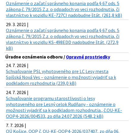
Oznámenie o začatí správneho konania podľa § 67 ods. 5
zákona č. 79/2015 Z.z. o odpadoch vo veci rozhodnutia, či
vlastníctvo k vozidlu KE-727CI nadobudne štát. (261,8 kB)
29. 3. 2021 |
Oznámenie o začatí správneho konania podľa § 67 ods. 5
zákona č. 79/2015 Z.z. o odpadoch vo veci rozhodnutia, či
vlastníctvo k vozidlu KS-498EDD nadobudne štát. (272,9
kB)
Úradne oznámenia odboru /
Opravné prostriedky
24. 7. 2026 |
Schvaľovanie PSL vyhotoveného pre LC Lesy mesta
Spišská Nová Ves – oznámenie o možnosti vyjadriť sa k
podkladom rozhodnutia (239,0 kB)
24. 7. 2026 |
Schvaľovanie programu starostlivosti o lesy
vyhotoveného pre Lesný celok Rudňany - oznámenie o
možnosti vyjadriť sa k podkladom rozhodnutia., č.OU-KE-
OOP4-2026/004533, zo dňa 24.07.2026 (548,2 kB)
7. 7. 2026 |
OÚ Košice, OOP č. OU-KE-OOP4-2026/037407, zo dňa 06.