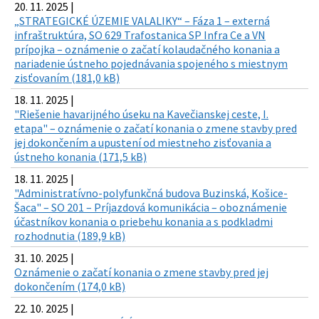
20. 11. 2025 |
„STRATEGICKÉ ÚZEMIE VALALIKY“ – Fáza 1 – externá
infraštruktúra, SO 629 Trafostanica SP Infra Ce a VN
prípojka – oznámenie o začatí kolaudačného konania a
nariadenie ústneho pojednávania spojeného s miestnym
zisťovaním (181,0 kB)
18. 11. 2025 |
"Riešenie havarijného úseku na Kavečianskej ceste, I.
etapa" – oznámenie o začatí konania o zmene stavby pred
jej dokončením a upustení od miestneho zisťovania a
ústneho konania (171,5 kB)
18. 11. 2025 |
"Administratívno-polyfunkčná budova Buzinská, Košice-
Šaca" – SO 201 – Príjazdová komunikácia – oboznámenie
účastníkov konania o priebehu konania a s podkladmi
rozhodnutia (189,9 kB)
31. 10. 2025 |
Oznámenie o začatí konania o zmene stavby pred jej
dokončením (174,0 kB)
22. 10. 2025 |