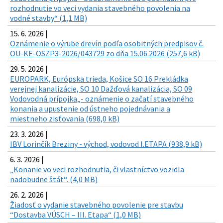
rozhodnutie vo veci vydania stavebného povolenia na
vodné stavby“ (1,1 MB)
15. 6. 2026 |
Oznámenie o výrube drevín podľa osobitných predpisov č.
OU-KE-OSZP3-2026/043729 zo dňa 15.06.2026 (257,6 kB)
29. 5. 2026 |
EUROPARK, Európska trieda, Košice SO 16 Prekládka
verejnej kanalizácie, SO 10 Dažďová kanalizácia, SO 09
Vodovodná prípojka„- oznámenie o začatí stavebného
konania a upustenie od ústneho pojednávania a
miestneho zisťovania (698,0 kB)
23. 3. 2026 |
IBV Lorinčík Breziny - východ, vodovod I.ETAPA (938,9 kB)
6. 3. 2026 |
„Konanie vo veci rozhodnutia, či vlastníctvo vozidla
nadobudne štát“. (4,0 MB)
26. 2. 2026 |
Žiadosť o vydanie stavebného povolenie pre stavbu
“Dostavba VÚSCH – III. Etapa“ (1,0 MB)