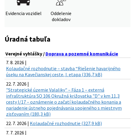
Evidencia vozidiel
Oddelenie
dokladov
Úradná tabuľa
Verejné vyhlášky /
Doprava a pozemné komunikácie
7. 8. 2026 |
Kolaudačné rozhodnutie – stavba “Riešenie havarijného
úseku na Kavečianskej ceste, I. etapa (336,7 kB)
22. 7. 2026 |
"Strategické územie Valaliky" – Fáza 1 – externá
infraštruktúra SO 106 Okružná križovatka "D" v km 11,3
cesty I/17 – oznámenie o začatí kolaudačného konania a
nariadenie ústneho pojednávania spojeného s miestnym
zisťovaním (180,3 kB)
22. 7. 2026 |
Kolaudačné rozhodnutie (327,9 kB)
7. 7. 2026 |