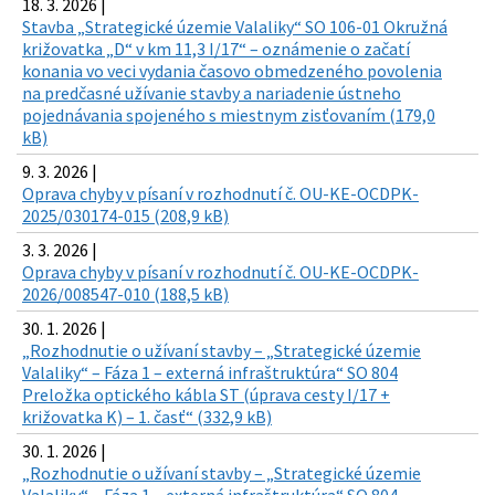
18. 3. 2026 |
Stavba „Strategické územie Valaliky“ SO 106-01 Okružná
križovatka „D“ v km 11,3 I/17“ – oznámenie o začatí
konania vo veci vydania časovo obmedzeného povolenia
na predčasné užívanie stavby a nariadenie ústneho
pojednávania spojeného s miestnym zisťovaním (179,0
kB)
9. 3. 2026 |
Oprava chyby v písaní v rozhodnutí č. OU-KE-OCDPK-
2025/030174-015 (208,9 kB)
3. 3. 2026 |
Oprava chyby v písaní v rozhodnutí č. OU-KE-OCDPK-
2026/008547-010 (188,5 kB)
30. 1. 2026 |
„Rozhodnutie o užívaní stavby – „Strategické územie
Valaliky“ – Fáza 1 – externá infraštruktúra“ SO 804
Preložka optického kábla ST (úprava cesty I/17 +
križovatka K) – 1. časť“ (332,9 kB)
30. 1. 2026 |
„Rozhodnutie o užívaní stavby – „Strategické územie