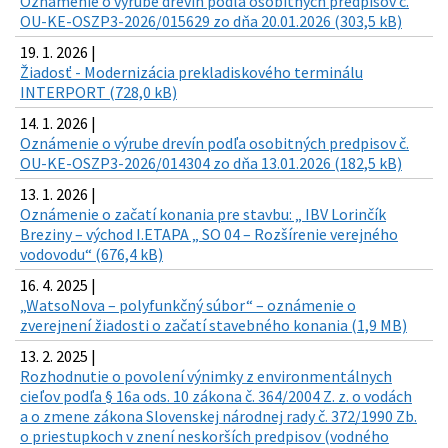
Oznámenie o výrube drevín podľa osobitných predpisov č.
OU-KE-OSZP3-2026/015629 zo dňa 20.01.2026 (303,5 kB)
19. 1. 2026 |
Žiadosť - Modernizácia prekladiskového terminálu
INTERPORT (728,0 kB)
14. 1. 2026 |
Oznámenie o výrube drevín podľa osobitných predpisov č.
OU-KE-OSZP3-2026/014304 zo dňa 13.01.2026 (182,5 kB)
13. 1. 2026 |
Oznámenie o začatí konania pre stavbu: „ IBV Lorinčík
Breziny – východ I.ETAPA „ SO 04 – Rozšírenie verejného
vodovodu“ (676,4 kB)
16. 4. 2025 |
„WatsoNova – polyfunkčný súbor“ – oznámenie o
zverejnení žiadosti o začatí stavebného konania (1,9 MB)
13. 2. 2025 |
Rozhodnutie o povolení výnimky z environmentálnych
cieľov podľa § 16a ods. 10 zákona č. 364/2004 Z. z. o vodách
a o zmene zákona Slovenskej národnej rady č. 372/1990 Zb.
o priestupkoch v znení neskorších predpisov (vodného