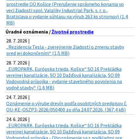
prostredie OÚ Košice (Prerušenie správneho konania vo
veci žiadosti spol. Valaliky Industrial Park, s. r. o.,
Bratislava o vydanie súhlasu na výrub 263 ks stromov) (1,4
MB)
Úradné oznámenia /
Životné prostredie
28. 7. 2026 |
„Rezidencia Tesla - zverejnenie žiadosti o zmenu stavby
pred jej dokončením“ (1,5 MB)
28. 7. 2026 |
„EUROPARK, Európska trieda, Košice“ SO 16 Prekládka
verejnej kanalizácie, SO 10 Dažďová kanalizácia, SO 09
Vodovodná prípojka - vydanie stavebného povolenia na
vodné stavby“ (1,6 MB)
24. 7. 2026 |
Oznámenie o výrube drevín podľa osobitných predpisov č.
OU-KE-OSZP3-2026/050400 zo dňa 24.07.2026. (367,4 kB)
24. 6. 2026 |
„EUROPARK, Európska trieda, Košice“ SO 16 Prekládka
verejnej kanalizácie, SO 10 Dažďová kanalizácia, SO 09
Vodovodná prípojka - Oboznámenie sa s podkladmi pre