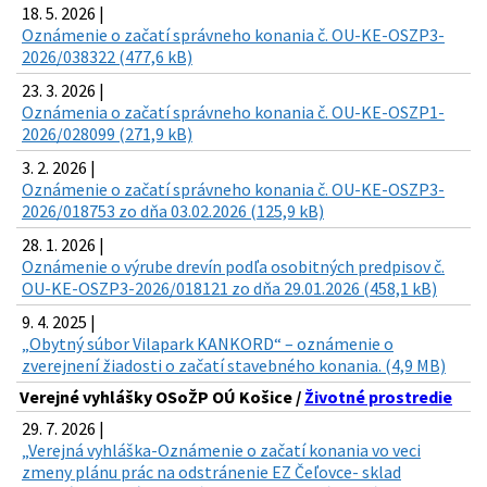
18. 5. 2026 |
Oznámenie o začatí správneho konania č. OU-KE-OSZP3-
2026/038322 (477,6 kB)
23. 3. 2026 |
Oznámenia o začatí správneho konania č. OU-KE-OSZP1-
2026/028099 (271,9 kB)
3. 2. 2026 |
Oznámenie o začatí správneho konania č. OU-KE-OSZP3-
2026/018753 zo dňa 03.02.2026 (125,9 kB)
28. 1. 2026 |
Oznámenie o výrube drevín podľa osobitných predpisov č.
OU-KE-OSZP3-2026/018121 zo dňa 29.01.2026 (458,1 kB)
9. 4. 2025 |
„Obytný súbor Vilapark KANKORD“ – oznámenie o
zverejnení žiadosti o začatí stavebného konania. (4,9 MB)
Verejné vyhlášky OSoŽP OÚ Košice /
Životné prostredie
29. 7. 2026 |
„Verejná vyhláška-Oznámenie o začatí konania vo veci
zmeny plánu prác na odstránenie EZ Čeľovce- sklad