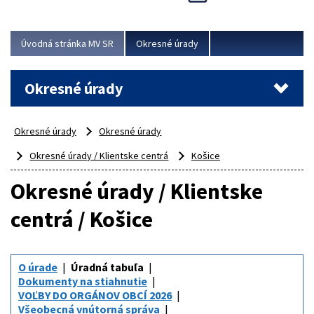
Novinky predstavili na...
Viac
Úvodná stránka MV SR
Okresné úrady
Okresné úrady
Okresné úrady
Okresné úrady
Okresné úrady / Klientske centrá
Košice
Okresné úrady / Klientske
centrá / Košice
O úrade
Úradná tabuľa
Dokumenty na stiahnutie
VOĽBY DO ORGÁNOV OBCÍ 2026
Všeobecná vnútorná správa