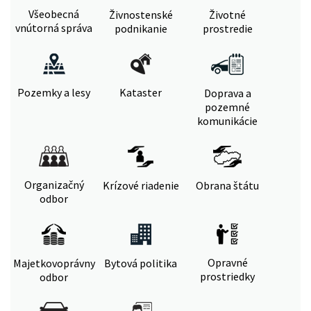
Všeobecná
Živnostenské
Životné
vnútorná správa
podnikanie
prostredie
Pozemky a lesy
Kataster
Doprava a
pozemné
komunikácie
Organizačný
Krízové riadenie
Obrana štátu
odbor
Opravné
Majetkovoprávny
Bytová politika
prostriedky
odbor