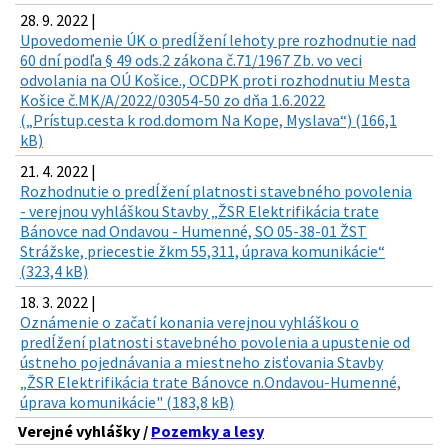
28. 9. 2022 |
Upovedomenie ÚK o predĺžení lehoty pre rozhodnutie nad
60 dní podľa § 49 ods.2 zákona č.71/1967 Zb. vo veci
odvolania na OÚ Košice., OCDPK proti rozhodnutiu Mesta
Košice č.MK/A/2022/03054-50 zo dňa 1.6.2022
(„Prístup.cesta k rod.domom Na Kope, Myslava“) (166,1
kB)
21. 4. 2022 |
Rozhodnutie o predĺžení platnosti stavebného povolenia
- verejnou vyhláškou Stavby „ŽSR Elektrifikácia trate
Bánovce nad Ondavou - Humenné, SO 05-38-01 ŽST
Strážske, priecestie žkm 55,311, úprava komunikácie“
(323,4 kB)
18. 3. 2022 |
Oznámenie o začatí konania verejnou vyhláškou o
predĺžení platnosti stavebného povolenia a upustenie od
ústneho pojednávania a miestneho zisťovania Stavby
„ŽSR Elektrifikácia trate Bánovce n.Ondavou-Humenné,
úprava komunikácie" (183,8 kB)
Verejné vyhlášky /
Pozemky a lesy