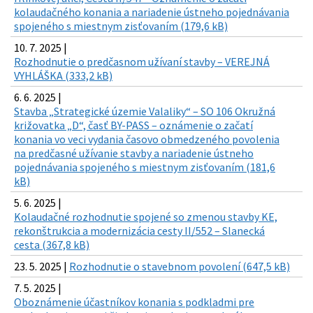
kolaudačného konania a nariadenie ústneho pojednávania
spojeného s miestnym zisťovaním (179,6 kB)
10. 7. 2025 |
Rozhodnutie o predčasnom užívaní stavby – VEREJNÁ
VYHLÁŠKA (333,2 kB)
6. 6. 2025 |
Stavba „Strategické územie Valaliky“ – SO 106 Okružná
križovatka „D“, časť BY-PASS – oznámenie o začatí
konania vo veci vydania časovo obmedzeného povolenia
na predčasné užívanie stavby a nariadenie ústneho
pojednávania spojeného s miestnym zisťovaním (181,6
kB)
5. 6. 2025 |
Kolaudačné rozhodnutie spojené so zmenou stavby KE,
rekonštrukcia a modernizácia cesty II/552 – Slanecká
cesta (367,8 kB)
23. 5. 2025 |
Rozhodnutie o stavebnom povolení (647,5 kB)
7. 5. 2025 |
Oboznámenie účastníkov konania s podkladmi pre