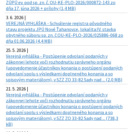
ZÚPÚ ev. pod sp. zn. č. OU-KE-PLO-2026/000872-143 zo
dňa 17. júna 2026 + prílohy (1,4 MB)
3. 6. 2026 |
VEREJNÁ VYHLÁŠKA - Schválenie registra pôvodného
stavu projektu JPÚ Nové Ťahanovce, lokalita:IV. stavba
obytného súboru sp. zn. č.OU-KE-PLO-2026/025886-068 zo
dňa 01.06.2026 (4,4 MB)
25. 5. 2026 |
Verejná vyhláška - Postúpenie odvolaní podaných v
zákonnej lehote voči rozhodnutiu správneho orgánu
(upovedomenie účastníkov konania o postúpení podaných
odvolaní spolu s výsledkami doplneného konania a so
spisovým materiálom), v SZZ ZO 33-82 Sady nad ... (2,0 MB)
21. 5. 2026 |
Verejná vyhláška - Postúpenie odvolaní podaných v
zákonnej lehote voči rozhodnutiu správneho orgánu
(upovedomenie účastníkov konania o postúpení podaných
odvolaní spolu s výsledkami doplneného konania a so
spisovým materiálom), v SZZ ZO 33-82 Sady nad ... (738,3
kB)