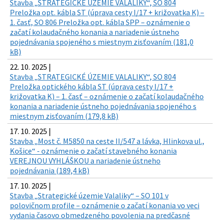
Stavba „STRATEGICKÉ ÚZEMIE VALALIKY“, SO 804
Preložka opt. kábla ST (úprava cesty I/17 + križovatka K) –
1. časť, SO 806 Preložka opt. kábla SPP – oznámenie o
začatí kolaudačného konania a nariadenie ústneho
pojednávania spojeného s miestnym zisťovaním (181,0
kB)
22. 10. 2025 |
Stavba „STRATEGICKÉ ÚZEMIE VALALIKY“, SO 804
Preložka optického kábla ST (úprava cesty I/17 +
križovatka K) – 1. časť – oznámenie o začatí kolaudačného
konania a nariadenie ústneho pojednávania spojeného s
miestnym zisťovaním (179,8 kB)
17. 10. 2025 |
Stavba „Most č. M5850 na ceste II/547 a lávka, Hlinkova ul.,
Košice“ - oznámenie o začatí stavebného konania
VEREJNOU VYHLÁŠKOU a nariadenie ústneho
pojednávania (189,4 kB)
17. 10. 2025 |
Stavba „Strategické územie Valaliky“ – SO 101 v
polovičnom profile – oznámenie o začatí konania vo veci
vydania časovo obmedzeného povolenia na predčasné