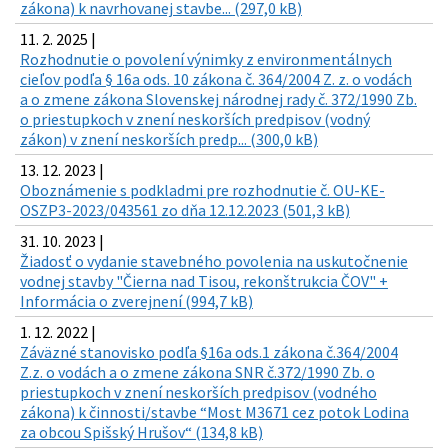
zákona) k navrhovanej stavbe... (297,0 kB)
11. 2. 2025 |
Rozhodnutie o povolení výnimky z environmentálnych
cieľov podľa § 16a ods. 10 zákona č. 364/2004 Z. z. o vodách
a o zmene zákona Slovenskej národnej rady č. 372/1990 Zb.
o priestupkoch v znení neskorších predpisov (vodný
zákon) v znení neskorších predp... (300,0 kB)
13. 12. 2023 |
Oboznámenie s podkladmi pre rozhodnutie č. OU-KE-
OSZP3-2023/043561 zo dňa 12.12.2023 (501,3 kB)
31. 10. 2023 |
Žiadosť o vydanie stavebného povolenia na uskutočnenie
vodnej stavby "Čierna nad Tisou, rekonštrukcia ČOV" +
Informácia o zverejnení (994,7 kB)
1. 12. 2022 |
Záväzné stanovisko podľa §16a ods.1 zákona č.364/2004
Z.z. o vodách a o zmene zákona SNR č.372/1990 Zb. o
priestupkoch v znení neskorších predpisov (vodného
zákona) k činnosti/stavbe “Most M3671 cez potok Lodina
za obcou Spišský Hrušov“ (134,8 kB)