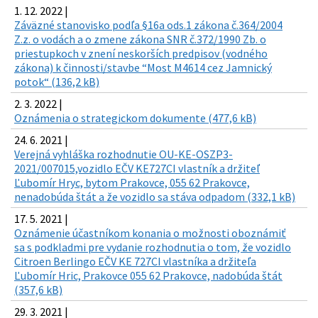
1. 12. 2022 |
Záväzné stanovisko podľa §16a ods.1 zákona č.364/2004
Z.z. o vodách a o zmene zákona SNR č.372/1990 Zb. o
priestupkoch v znení neskorších predpisov (vodného
zákona) k činnosti/stavbe “Most M4614 cez Jamnický
potok“ (136,2 kB)
2. 3. 2022 |
Oznámenia o strategickom dokumente (477,6 kB)
24. 6. 2021 |
Verejná vyhláška rozhodnutie OU-KE-OSZP3-
2021/007015,vozidlo EČV KE727CI vlastník a držiteľ
Ľubomír Hryc, bytom Prakovce, 055 62 Prakovce,
nenadobúda štát a že vozidlo sa stáva odpadom (332,1 kB)
17. 5. 2021 |
Oznámenie účastníkom konania o možnosti oboznámiť
sa s podkladmi pre vydanie rozhodnutia o tom, že vozidlo
Citroen Berlingo EČV KE 727CI vlastníka a držiteľa
Ľubomír Hric, Prakovce 055 62 Prakovce, nadobúda štát
(357,6 kB)
29. 3. 2021 |