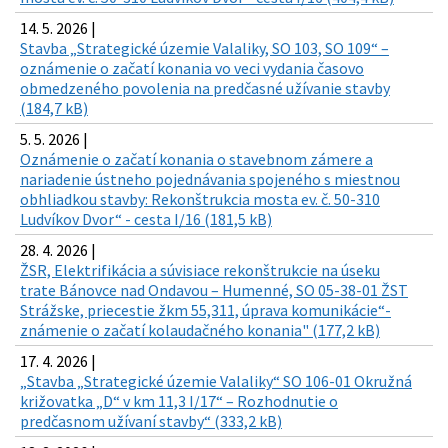
14. 5. 2026 |
Stavba „Strategické územie Valaliky, SO 103, SO 109“ –
oznámenie o začatí konania vo veci vydania časovo
obmedzeného povolenia na predčasné užívanie stavby
(184,7 kB)
5. 5. 2026 |
Oznámenie o začatí konania o stavebnom zámere a
nariadenie ústneho pojednávania spojeného s miestnou
obhliadkou stavby: Rekonštrukcia mosta ev. č. 50-310
Ludvíkov Dvor“ - cesta I/16 (181,5 kB)
28. 4. 2026 |
ŽSR, Elektrifikácia a súvisiace rekonštrukcie na úseku
trate Bánovce nad Ondavou – Humenné, SO 05-38-01 ŽST
Strážske, priecestie žkm 55,311, úprava komunikácie“-
známenie o začatí kolaudačného konania" (177,2 kB)
17. 4. 2026 |
„Stavba „Strategické územie Valaliky“ SO 106-01 Okružná
križovatka „D“ v km 11,3 I/17“ – Rozhodnutie o
predčasnom užívaní stavby“ (333,2 kB)