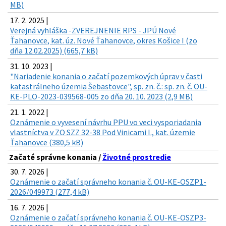
MB)
17. 2. 2025 |
Verejná vyhláška -ZVEREJNENIE RPS - JPÚ Nové
Ťahanovce, kat. úz. Nové Ťahanovce, okres Košice I (zo
dňa 12.02.2025) (665,7 kB)
31. 10. 2023 |
"Nariadenie konania o začatí pozemkových úprav v časti
katastrálneho územia Šebastovce", sp. zn. č.: sp. zn. č. OU-
KE-PLO-2023-039568-005 zo dňa 20. 10. 2023 (2,9 MB)
21. 1. 2022 |
Oznámenie o vyvesení návrhu PPU vo veci vysporiadania
vlastníctva v ZO SZZ 32-38 Pod Vinicami I., kat. územie
Ťahanovce (380,5 kB)
Začaté správne konania /
Životné prostredie
30. 7. 2026 |
Oznámenie o začatí správneho konania č. OU-KE-OSZP1-
2026/049973 (277,4 kB)
16. 7. 2026 |
Oznámenie o začatí správneho konania č. OU-KE-OSZP3-