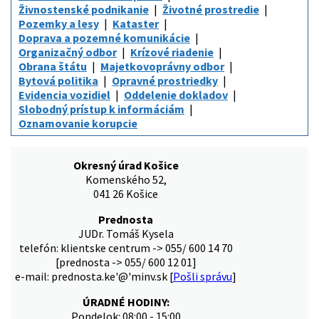
Živnostenské podnikanie
Životné prostredie
Pozemky a lesy
Kataster
Doprava a pozemné komunikácie
Organizačný odbor
Krízové riadenie
Obrana štátu
Majetkovoprávny odbor
Bytová politika
Opravné prostriedky
Evidencia vozidiel
Oddelenie dokladov
Slobodný prístup k informáciám
Oznamovanie korupcie
Okresný úrad Košice
Komenského 52,
041 26 Košice
Prednosta
JUDr. Tomáš Kysela
telefón: klientske centrum -> 055/ 600 14 70
[prednosta -> 055/ 600 12 01]
e-mail: prednosta.ke'@'minv.sk [
Pošli správu
]
ÚRADNÉ HODINY:
Pondelok: 08:00 - 15:00