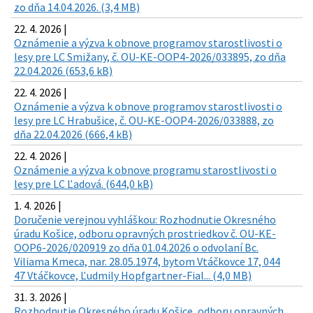
zo dňa 14.04.2026. (3,4 MB)
22. 4. 2026 |
Oznámenie a výzva k obnove programov starostlivosti o
lesy pre LC Smižany, č. OU-KE-OOP4-2026/033895, zo dňa
22.04.2026 (653,6 kB)
22. 4. 2026 |
Oznámenie a výzva k obnove programov starostlivosti o
lesy pre LC Hrabušice, č. OU-KE-OOP4-2026/033888, zo
dňa 22.04.2026 (666,4 kB)
22. 4. 2026 |
Oznámenie a výzva k obnove programu starostlivosti o
lesy pre LC Ľadová. (644,0 kB)
1. 4. 2026 |
Doručenie verejnou vyhláškou: Rozhodnutie Okresného
úradu Košice, odboru opravných prostriedkov č. OU-KE-
OOP6-2026/020919 zo dňa 01.04.2026 o odvolaní Bc.
Viliama Kmeca, nar. 28.05.1974, bytom Vtáčkovce 17, 044
47 Vtáčkovce, Ľudmily Hopfgartner-Fial... (4,0 MB)
31. 3. 2026 |
Rozhodnutie Okresného úradu Košice, odboru opravných