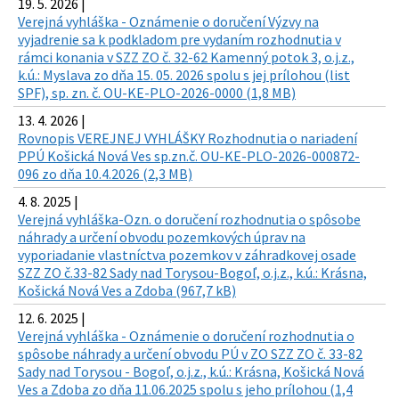
19. 5. 2026 |
Verejná vyhláška - Oznámenie o doručení Výzvy na
vyjadrenie sa k podkladom pre vydaním rozhodnutia v
rámci konania v SZZ ZO č. 32-62 Kamenný potok 3, o.j.z.,
k.ú.: Myslava zo dňa 15. 05. 2026 spolu s jej prílohou (list
SPF), sp. zn. č. OU-KE-PLO-2026-0000 (1,8 MB)
13. 4. 2026 |
Rovnopis VEREJNEJ VYHLÁŠKY Rozhodnutia o nariadení
PPÚ Košická Nová Ves sp.zn.č. OU-KE-PLO-2026-000872-
096 zo dňa 10.4.2026 (2,3 MB)
4. 8. 2025 |
Verejná vyhláška-Ozn. o doručení rozhodnutia o spôsobe
náhrady a určení obvodu pozemkových úprav na
vyporiadanie vlastníctva pozemkov v záhradkovej osade
SZZ ZO č.33-82 Sady nad Torysou-Bogoľ, o.j.z., k.ú.: Krásna,
Košická Nová Ves a Zdoba (967,7 kB)
12. 6. 2025 |
Verejná vyhláška - Oznámenie o doručení rozhodnutia o
spôsobe náhrady a určení obvodu PÚ v ZO SZZ ZO č. 33-82
Sady nad Torysou - Bogoľ, o.j.z., k.ú.: Krásna, Košická Nová
Ves a Zdoba zo dňa 11.06.2025 spolu s jeho prílohou (1,4