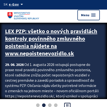
Preskocit na hlavný obsah
arrow_drop_down
SK
e-Gov
menu
Menu
Zastavit automatický posun upútavok
LEX PZP: všetko o nových pravidlách
kontroly povinného zmluvného
poistenia nájdete na
www.nepoistenevozidlo.sk
29. 06. 2026
Od 1. augusta 2026 vstupujú postupne do
praxe nové pravidlá povinného zmluvného poistenia,
ktoré radikálne znížia počet nepoistených vozidiel v
cestnej premávke a zavedú poriadok a spravodlivosť do
systému PZP. Občania nájdu všetky potrebné informácie
o zmenách na jednom mieste – novom oficiálnom portáli
https://nepoistenevozidlo.sk/, ktorý vznikol v spolupráci
Slovenskej kancelárie poisťovateľov (SKP), Slovenskej
pause_presentation
asociácie poisťovní (SLASPO) a Ministerstva vnútra SR.