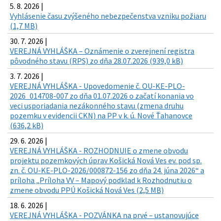
5. 8. 2026 |
Vyhlásenie času zvýšeného nebezpečenstva vzniku požiaru
(1,7 MB)
30. 7. 2026 |
VEREJNÁ VYHLÁŠKA – Oznámenie o zverejnení registra
pôvodného stavu (RPS) zo dňa 28.07.2026 (939,0 kB)
3. 7. 2026 |
VEREJNÁ VYHLÁŠKA - Upovedomenie č. OU-KE-PLO-
2026_014708-007 zo dňa 01.07.2026 o začatí konania vo
veci usporiadania nezákonného stavu (zmena druhu
pozemku v evidencii CKN) na PP v k. ú. Nové Ťahanovce
(636,2 kB)
29. 6. 2026 |
VEREJNÁ VYHLÁŠKA - ROZHODNUIE o zmene obvodu
projektu pozemkových úprav Košická Nová Ves ev. pod sp.
zn. č. OU-KE-PLO-2026/000872-156 zo dňa 24. júna 2026“ a
príloha „Príloha VV – Mapový podklad k Rozhodnutiu o
zmene obvodu PPÚ Košická Nová Ves (2,5 MB)
18. 6. 2026 |
VEREJNÁ VYHLÁŠKA - POZVÁNKA na prvé – ustanovujúce