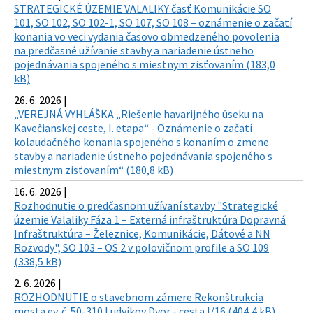
STRATEGICKÉ ÚZEMIE VALALIKY časť Komunikácie SO
101, SO 102, SO 102-1, SO 107, SO 108 – oznámenie o začatí
konania vo veci vydania časovo obmedzeného povolenia
na predčasné užívanie stavby a nariadenie ústneho
pojednávania spojeného s miestnym zisťovaním (183,0
kB)
26. 6. 2026 |
„VEREJNÁ VYHLÁŠKA „Riešenie havarijného úseku na
Kavečianskej ceste, I. etapa“ - Oznámenie o začatí
kolaudačného konania spojeného s konaním o zmene
stavby a nariadenie ústneho pojednávania spojeného s
miestnym zisťovaním“ (180,8 kB)
16. 6. 2026 |
Rozhodnutie o predčasnom užívaní stavby "Strategické
územie Valaliky Fáza 1 – Externá infraštruktúra Dopravná
Infraštruktúra – Železnice, Komunikácie, Dátové a NN
Rozvody", SO 103 – OS 2 v polovičnom profile a SO 109
(338,5 kB)
2. 6. 2026 |
ROZHODNUTIE o stavebnom zámere Rekonštrukcia
mosta ev. č. 50-310 Ludvíkov Dvor - cesta I/16 (404,4 kB)