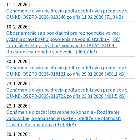
11. 2. 2026 |
Oznámenie o výrube drevín podľa osobitných predpisov č.
OU-KE-OSZP3-2026/020346 zo dňa 11.02.2026 (71,3 kB)
10. 2. 2026 |
Oboznámenie sa s podkladmi pre rozhodnutie vo veci
vydania stavebného povolenia na vodnú stavbu – „IBV
Lorinčík Breziny – východ, vodovod I.ETAPA“ „SO 04 –
Rozšírenie verejného vodovodu“ (360,7 kB)
30. 1. 2026 |
Oznámenie o výrube drevín podľa osobitných predpisov č.
OU-KE-OSZP3-2026/018121 zo dňa 29.01.2026 (458,1 kB)
23. 1. 2026 |
Oznámenie o výrube drevín podľa osobitných predpisov č.
OU-KE-OSZP3-2026/016722 zo dňa 23.01.2026 (401,5 kB)
22. 1. 2026 |
Oznámenie o začatí stavebného konania - Rozšírenie
vodovodnej a kanalizačnej siete - predĺženie platnosti
stavebného povolenia (970,4 kB)
20. 1. 2026 |