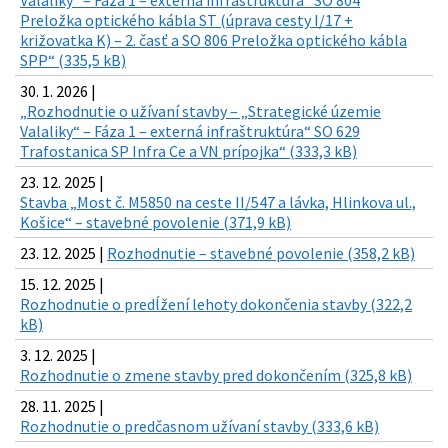
Valaliky“ – Fáza 1 – externá infraštruktúra“ SO 804
Preložka optického kábla ST (úprava cesty I/17 +
križovatka K) – 2. časť a SO 806 Preložka optického kábla
SPP“ (335,5 kB)
30. 1. 2026 |
„Rozhodnutie o užívaní stavby – „Strategické územie
Valaliky“ – Fáza 1 – externá infraštruktúra“ SO 629
Trafostanica SP Infra Ce a VN prípojka“ (333,3 kB)
23. 12. 2025 |
Stavba „Most č. M5850 na ceste II/547 a lávka, Hlinkova ul.,
Košice“ – stavebné povolenie (371,9 kB)
23. 12. 2025 |
Rozhodnutie – stavebné povolenie (358,2 kB)
15. 12. 2025 |
Rozhodnutie o predĺžení lehoty dokončenia stavby (322,2
kB)
3. 12. 2025 |
Rozhodnutie o zmene stavby pred dokončením (325,8 kB)
28. 11. 2025 |
Rozhodnutie o predčasnom užívaní stavby (333,6 kB)