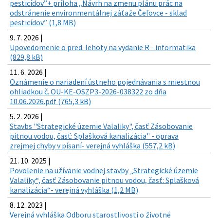
pesticídov”+ príloha „Návrh na zmenu plánu prác na
odstránenie environmentálnej záťaže Čeľovce - sklad
pesticídov” (1,8 MB)
9. 7. 2026 |
Upovedomenie o pred. lehoty na vydanie R - informatika
(829,8 kB)
11. 6. 2026 |
Oznámenie o nariadení ústneho pojednávania s miestnou
ohliadkou č. OU-KE-OSZP3-2026-038322 zo dňa
10.06.2026.pdf (765,3 kB)
5. 2. 2026 |
Stavbs "Strategické územie Valaliky", časť Zásobovanie
pitnou vodou, časť: Splašková kanalizácia" - oprava
zrejmej chyby v písaní- verejná vyhláška (557,2 kB)
21. 10. 2025 |
Povolenie na užívanie vodnej stavby „Strategické územie
Valaliky“, časť Zásobovanie pitnou vodou, časť: Splašková
kanalizácia“- verejná vyhláška (1,2 MB)
8. 12. 2023 |
Verejná vyhláška Odboru starostlivosti o životné