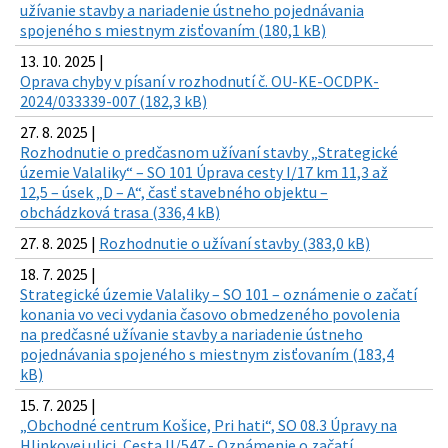
užívanie stavby a nariadenie ústneho pojednávania
spojeného s miestnym zisťovaním (180,1 kB)
13. 10. 2025 |
Oprava chyby v písaní v rozhodnutí č. OU-KE-OCDPK-
2024/033339-007 (182,3 kB)
27. 8. 2025 |
Rozhodnutie o predčasnom užívaní stavby „Strategické
územie Valaliky“ – SO 101 Úprava cesty I/17 km 11,3 až
12,5 – úsek „D – A“, časť stavebného objektu –
obchádzková trasa (336,4 kB)
27. 8. 2025 |
Rozhodnutie o užívaní stavby (383,0 kB)
18. 7. 2025 |
Strategické územie Valaliky – SO 101 – oznámenie o začatí
konania vo veci vydania časovo obmedzeného povolenia
na predčasné užívanie stavby a nariadenie ústneho
pojednávania spojeného s miestnym zisťovaním (183,4
kB)
15. 7. 2025 |
„Obchodné centrum Košice, Pri hati“, SO 08.3 Úpravy na
Hlinkovej ulici, Cesta II/547 - Oznámenie o začatí