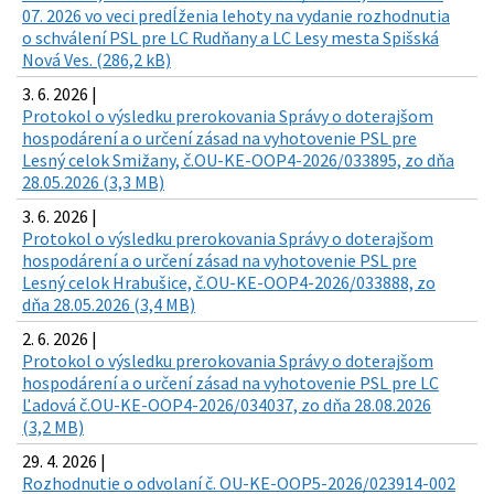
07. 2026 vo veci predĺženia lehoty na vydanie rozhodnutia
o schválení PSL pre LC Rudňany a LC Lesy mesta Spišská
Nová Ves. (286,2 kB)
3. 6. 2026 |
Protokol o výsledku prerokovania Správy o doterajšom
hospodárení a o určení zásad na vyhotovenie PSL pre
Lesný celok Smižany, č.OU-KE-OOP4-2026/033895, zo dňa
28.05.2026 (3,3 MB)
3. 6. 2026 |
Protokol o výsledku prerokovania Správy o doterajšom
hospodárení a o určení zásad na vyhotovenie PSL pre
Lesný celok Hrabušice, č.OU-KE-OOP4-2026/033888, zo
dňa 28.05.2026 (3,4 MB)
2. 6. 2026 |
Protokol o výsledku prerokovania Správy o doterajšom
hospodárení a o určení zásad na vyhotovenie PSL pre LC
Ľadová č.OU-KE-OOP4-2026/034037, zo dňa 28.08.2026
(3,2 MB)
29. 4. 2026 |
Rozhodnutie o odvolaní č. OU-KE-OOP5-2026/023914-002