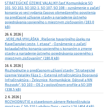
STRATEGICKÉ ÚZEMIE VALALIKY časť Komunikácie SO
101, SO 102, SO 102-1, SO 107, SO 108 – oznámenie o začatí
konania vo veci vydania časovo obmedzeného povolenia
na predčasné užívanie stavby a nariadenie ústneho
pojednávania spojeného s miestnym zisťovaním (183,0
kB)
26. 6. 2026 |
„VEREJNÁ VYHLÁŠKA „Riešenie havarijného úseku na
Kavečianskej ceste, I. etapa“ - Oznámenie o začatí
kolaudačného konania spojeného s konaním o zmene
stavby a nariadenie ústneho pojednávania spojeného s
miestnym zisťovaním“ (180,8 kB)
16. 6. 2026 |
Rozhodnutie o predčasnom užívaní stavby "Strategické
územie Valaliky Fáza 1 – Externá infraštruktúra Dopravná
Infraštruktúra – Železnice, Komunikácie, Dátové a NN
Rozvody", SO 103 – OS 2 v polovičnom profile a SO 109
(338,5 kB)
2. 6. 2026 |
ROZHODNUTIE o stavebnom zámere Rekonštrukcia
mosta ev. č. 50-310 Ludvíkov Dvor - cesta I/16 (404,4 kB)