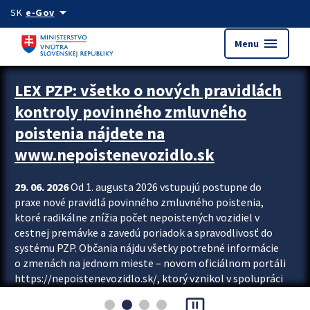
Preskocit na hlavný obsah
arrow_drop_down
SK
e-Gov
menu
Menu
Zastavit automatický posun upútavok
LEX PZP: všetko o nových pravidlách
kontroly povinného zmluvného
poistenia nájdete na
www.nepoistenevozidlo.sk
29. 06. 2026
Od 1. augusta 2026 vstupujú postupne do
praxe nové pravidlá povinného zmluvného poistenia,
ktoré radikálne znížia počet nepoistených vozidiel v
cestnej premávke a zavedú poriadok a spravodlivosť do
systému PZP. Občania nájdu všetky potrebné informácie
o zmenách na jednom mieste – novom oficiálnom portáli
https://nepoistenevozidlo.sk/, ktorý vznikol v spolupráci
Slovenskej kancelárie poisťovateľov (SKP), Slovenskej
pause_presentation
asociácie poisťovní (SLASPO) a Ministerstva vnútra SR.