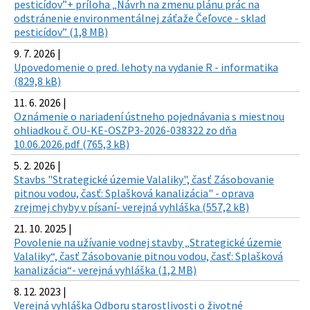
pesticídov”+ príloha „Návrh na zmenu plánu prác na
odstránenie environmentálnej záťaže Čeľovce - sklad
pesticídov” (1,8 MB)
9. 7. 2026 |
Upovedomenie o pred. lehoty na vydanie R - informatika
(829,8 kB)
11. 6. 2026 |
Oznámenie o nariadení ústneho pojednávania s miestnou
ohliadkou č. OU-KE-OSZP3-2026-038322 zo dňa
10.06.2026.pdf (765,3 kB)
5. 2. 2026 |
Stavbs "Strategické územie Valaliky", časť Zásobovanie
pitnou vodou, časť: Splašková kanalizácia" - oprava
zrejmej chyby v písaní- verejná vyhláška (557,2 kB)
21. 10. 2025 |
Povolenie na užívanie vodnej stavby „Strategické územie
Valaliky“, časť Zásobovanie pitnou vodou, časť: Splašková
kanalizácia“- verejná vyhláška (1,2 MB)
8. 12. 2023 |
Verejná vyhláška Odboru starostlivosti o životné