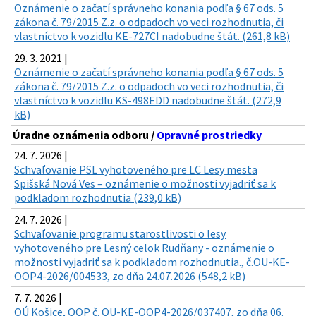
Oznámenie o začatí správneho konania podľa § 67 ods. 5
zákona č. 79/2015 Z.z. o odpadoch vo veci rozhodnutia, či
vlastníctvo k vozidlu KE-727CI nadobudne štát. (261,8 kB)
29. 3. 2021 |
Oznámenie o začatí správneho konania podľa § 67 ods. 5
zákona č. 79/2015 Z.z. o odpadoch vo veci rozhodnutia, či
vlastníctvo k vozidlu KS-498EDD nadobudne štát. (272,9
kB)
Úradne oznámenia odboru /
Opravné prostriedky
24. 7. 2026 |
Schvaľovanie PSL vyhotoveného pre LC Lesy mesta
Spišská Nová Ves – oznámenie o možnosti vyjadriť sa k
podkladom rozhodnutia (239,0 kB)
24. 7. 2026 |
Schvaľovanie programu starostlivosti o lesy
vyhotoveného pre Lesný celok Rudňany - oznámenie o
možnosti vyjadriť sa k podkladom rozhodnutia., č.OU-KE-
OOP4-2026/004533, zo dňa 24.07.2026 (548,2 kB)
7. 7. 2026 |
OÚ Košice, OOP č. OU-KE-OOP4-2026/037407, zo dňa 06.