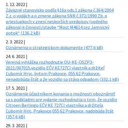
1. 12. 2022 |
Záväzné stanovisko podľa §16a ods.1 zákona č.364/2004
Z.z. o vodách a o zmene zákona SNR č.372/1990 Zb. o
priestupkoch v znení neskorších predpisov (vodného
zákona) k činnosti/stavbe “Most M4614 cez Jamnický
potok“ (136,2 kB)
2. 3. 2022 |
Oznámenia o strategickom dokumente (477,6 kB)
24. 6. 2021 |
Verejná vyhláška rozhodnutie OU-KE-OSZP3-
2021/007015,vozidlo EČV KE727CI vlastník a držiteľ
Ľubomír Hryc, bytom Prakovce, 055 62 Prakovce,
nenadobúda štát a že vozidlo sa stáva odpadom (332,1 kB)
17. 5. 2021 |
Oznámenie účastníkom konania o možnosti oboznámiť
sa s podkladmi pre vydanie rozhodnutia o tom, že vozidlo
Citroen Berlingo EČV KE 727CI vlastníka a držiteľa
Ľubomír Hric, Prakovce 055 62 Prakovce, nadobúda štát
(357,6 kB)
29. 3. 2021 |