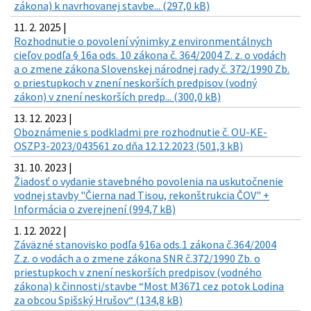
zákona) k navrhovanej stavbe... (297,0 kB)
11. 2. 2025 |
Rozhodnutie o povolení výnimky z environmentálnych
cieľov podľa § 16a ods. 10 zákona č. 364/2004 Z. z. o vodách
a o zmene zákona Slovenskej národnej rady č. 372/1990 Zb.
o priestupkoch v znení neskorších predpisov (vodný
zákon) v znení neskorších predp... (300,0 kB)
13. 12. 2023 |
Oboznámenie s podkladmi pre rozhodnutie č. OU-KE-
OSZP3-2023/043561 zo dňa 12.12.2023 (501,3 kB)
31. 10. 2023 |
Žiadosť o vydanie stavebného povolenia na uskutočnenie
vodnej stavby "Čierna nad Tisou, rekonštrukcia ČOV" +
Informácia o zverejnení (994,7 kB)
1. 12. 2022 |
Záväzné stanovisko podľa §16a ods.1 zákona č.364/2004
Z.z. o vodách a o zmene zákona SNR č.372/1990 Zb. o
priestupkoch v znení neskorších predpisov (vodného
zákona) k činnosti/stavbe “Most M3671 cez potok Lodina
za obcou Spišský Hrušov“ (134,8 kB)