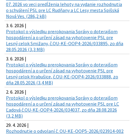
07. 2026 vo veci predĺženia lehoty na vydanie rozhodnutia
o schválení PSL pre LC Rudňany a LC Lesy mesta Spišská
Nová Ves. (286,2 kB)
3. 6. 2026 |
Protokol o výsledku prerokovania Správy o doterajšom
hospodárení a o určení zásad na vyhotovenie PSL pre
Lesný celok Smižany, č.OU-KE-OOP4-2026/033895, zo dňa
28.05.2026 (3,3 MB)
3. 6. 2026 |
Protokol o výsledku prerokovania Správy o doterajšom
hospodárení a o určení zásad na vyhotovenie PSL pre
Lesný celok Hrabušice, č.OU-KE-OOP4-2026/033888, zo
dňa 28.05.2026 (3,4 MB)
2. 6. 2026 |
Protokol o výsledku prerokovania Správy o doterajšom
hospodárení a o určení zásad na vyhotovenie PSL pre LC
Ľadová č.OU-KE-OOP4-2026/034037, zo dňa 28.08.2026
(3,2 MB)
29. 4. 2026 |
Rozhodnutie o odvolaní č. OU-KE-OOP5-2026/023914-002