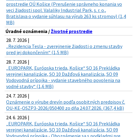
prostredie OÚ Košice (Prerušenie správneho konania vo
veci žiadosti spol. Valaliky Industrial Park, s. r. o.,
Bratislava o vydanie súhlasu na výrub 263 ks stromov) (1,4
MB)
Úradné oznámenia /
Životné prostredie
28. 7. 2026 |
„Rezidencia Tesla - zverejnenie žiadosti o zmenu stavby
pred jej dokončením“ (1,5 MB)
28. 7. 2026 |
„EUROPARK, Európska trieda, Košice“ SO 16 Prekládka
verejnej kanalizácie, SO 10 Dažďová kanalizácia, SO 09
Vodovodná prípojka - vydanie stavebného povolenia na
vodné stavby“ (1,6 MB)
24. 7. 2026 |
Oznámenie o výrube drevín podľa osobitných predpisov č.
OU-KE-OSZP3-2026/050400 zo dňa 24.07.2026. (367,4 kB)
24. 6. 2026 |
„EUROPARK, Európska trieda, Košice“ SO 16 Prekládka
verejnej kanalizácie, SO 10 Dažďová kanalizácia, SO 09
Vodovodná prípojka - Oboznámenie sa s podkladmi pre