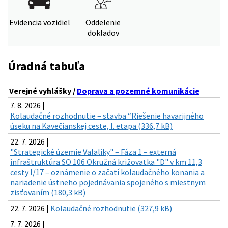
Evidencia vozidiel
Oddelenie
dokladov
Úradná tabuľa
Verejné vyhlášky /
Doprava a pozemné komunikácie
7. 8. 2026 |
Kolaudačné rozhodnutie – stavba “Riešenie havarijného
úseku na Kavečianskej ceste, I. etapa (336,7 kB)
22. 7. 2026 |
"Strategické územie Valaliky" – Fáza 1 – externá
infraštruktúra SO 106 Okružná križovatka "D" v km 11,3
cesty I/17 – oznámenie o začatí kolaudačného konania a
nariadenie ústneho pojednávania spojeného s miestnym
zisťovaním (180,3 kB)
22. 7. 2026 |
Kolaudačné rozhodnutie (327,9 kB)
7. 7. 2026 |