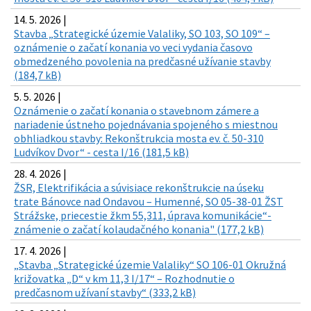
14. 5. 2026 |
Stavba „Strategické územie Valaliky, SO 103, SO 109“ –
oznámenie o začatí konania vo veci vydania časovo
obmedzeného povolenia na predčasné užívanie stavby
(184,7 kB)
5. 5. 2026 |
Oznámenie o začatí konania o stavebnom zámere a
nariadenie ústneho pojednávania spojeného s miestnou
obhliadkou stavby: Rekonštrukcia mosta ev. č. 50-310
Ludvíkov Dvor“ - cesta I/16 (181,5 kB)
28. 4. 2026 |
ŽSR, Elektrifikácia a súvisiace rekonštrukcie na úseku
trate Bánovce nad Ondavou – Humenné, SO 05-38-01 ŽST
Strážske, priecestie žkm 55,311, úprava komunikácie“-
známenie o začatí kolaudačného konania" (177,2 kB)
17. 4. 2026 |
„Stavba „Strategické územie Valaliky“ SO 106-01 Okružná
križovatka „D“ v km 11,3 I/17“ – Rozhodnutie o
predčasnom užívaní stavby“ (333,2 kB)