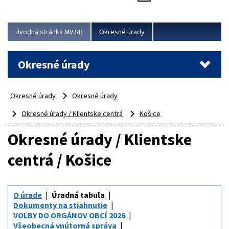
Novinky predstavili na...
Viac
Úvodná stránka MV SR
Okresné úrady
Okresné úrady
Okresné úrady
Okresné úrady
Okresné úrady / Klientske centrá
Košice
Okresné úrady / Klientske
centrá / Košice
O úrade
Úradná tabuľa
Dokumenty na stiahnutie
VOĽBY DO ORGÁNOV OBCÍ 2026
Všeobecná vnútorná správa