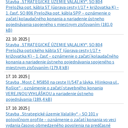
Stavba „STRATEGICKÉ ÚZEMIE VALALIKY“, SO 804
Preložka opt. kábla ST (úprava cesty I/17 + križovatka K) –
1. časť, SO 806 Preložka opt. kábla SPP – oznámenie o
začatí kolaudačného konania a nariadenie ústneho
pojednávania spojeného s miestnym zisťovaním (181,0
kB)
22. 10. 2025 |
Stavba „STRATEGICKÉ ÚZEMIE VALALIKY“, SO 804
Preložka optického kábla ST (úprava cesty I/17 +
križovatka K) – 1. časť – oznámenie o začatí kolaudačného
konania a nariadenie ústneho pojednávania spojeného s
miestnym zisťovaním (179,8 kB)
17. 10. 2025 |
Stavba „Most č. M5850 na ceste II/547 a lávka, Hlinkova ul.,
Košice“ - oznámenie o začatí stavebného konania
VEREJNOU VYHLÁŠKOU a nariadenie ústneho
pojednávania (189,4 kB)
17. 10. 2025 |
Stavba „Strategické územie Valaliky“ – SO 101 v
polovičnom profile – oznámenie o začatí konania vo veci
vydania časovo obmedzeného povolenia na predčasné