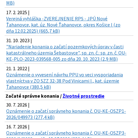
MB)
17. 2. 2025 |
Verejná vyhláška -ZVEREJNENIE RPS - JPÚ Nové
Ťahanovce, kat. úz. Nové Ťahanovce, okres Košice I (zo
dňa 12.02.2025) (665,7 kB)
31. 10. 2023 |
"Nariadenie konania o začatí pozemkových úprav v časti
katastrálneho územia Šebastovce", sp. zn. č.: sp. zn. č. OU-
KE-PLO-2023-039568-005 zo dňa 20. 10. 2023 (2,9 MB)
21. 1. 2022 |
Oznámenie o vyvesení návrhu PPU vo veci vysporiadania
vlastníctva v ZO SZZ 32-38 Pod Vinicami I., kat. územie
Ťahanovce (380,5 kB)
Začaté správne konania /
Životné prostredie
30. 7. 2026 |
Oznámenie o začatí správneho konania č. OU-KE-OSZP1-
2026/049973 (277,4 kB)
16. 7. 2026 |
Oznámenie o začatí správneho konania č. OU-KE-OSZP3-