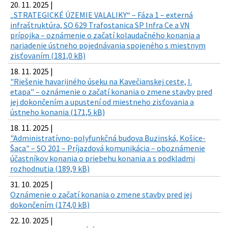
20. 11. 2025 |
„STRATEGICKÉ ÚZEMIE VALALIKY“ – Fáza 1 – externá
infraštruktúra, SO 629 Trafostanica SP Infra Ce a VN
prípojka – oznámenie o začatí kolaudačného konania a
nariadenie ústneho pojednávania spojeného s miestnym
zisťovaním (181,0 kB)
18. 11. 2025 |
"Riešenie havarijného úseku na Kavečianskej ceste, I.
etapa" – oznámenie o začatí konania o zmene stavby pred
jej dokončením a upustení od miestneho zisťovania a
ústneho konania (171,5 kB)
18. 11. 2025 |
"Administratívno-polyfunkčná budova Buzinská, Košice-
Šaca" – SO 201 – Príjazdová komunikácia – oboznámenie
účastníkov konania o priebehu konania a s podkladmi
rozhodnutia (189,9 kB)
31. 10. 2025 |
Oznámenie o začatí konania o zmene stavby pred jej
dokončením (174,0 kB)
22. 10. 2025 |