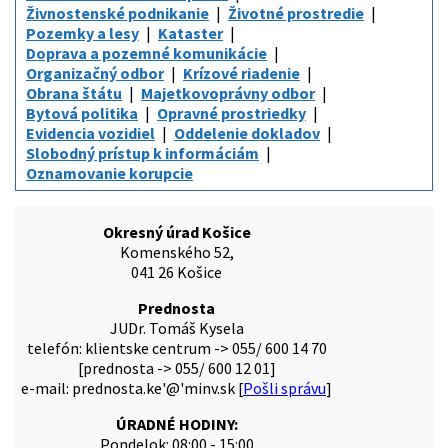
Živnostenské podnikanie
Životné prostredie
Pozemky a lesy
Kataster
Doprava a pozemné komunikácie
Organizačný odbor
Krízové riadenie
Obrana štátu
Majetkovoprávny odbor
Bytová politika
Opravné prostriedky
Evidencia vozidiel
Oddelenie dokladov
Slobodný prístup k informáciám
Oznamovanie korupcie
Okresný úrad Košice
Komenského 52,
041 26 Košice
Prednosta
JUDr. Tomáš Kysela
telefón: klientske centrum -> 055/ 600 14 70
[prednosta -> 055/ 600 12 01]
e-mail: prednosta.ke'@'minv.sk [
Pošli správu
]
ÚRADNÉ HODINY:
Pondelok: 08:00 - 15:00