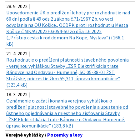
28. 9. 2022 |
Upovedomenie ÚK o predĺžení lehoty pre rozhodnutie nad
60 dní podľa § 49 ods.2 zákona č.71/1967 Zb. vo veci
odvolania na OÚ Košice., OCDPK proti rozhodnutiu Mesta
Košice č.MK/A/2022/03054-50 zo dňa 1.6.2022
(„Prístup.cesta k rod.domom Na Kope, Myslava“) (166,1
kB)
21. 4. 2022 |
Rozhodnutie o predĺžení platnosti stavebného povolenia
- verejnou vyhláškou Stavby „ŽSR Elektrifikácia trate
Bánovce nad Ondavou - Humenné, SO 05-38-01 ŽST
Strážske, priecestie žkm 55,311, úprava komunikácie“
(323,4 kB)
18. 3. 2022 |
Oznámenie o začatí konania verejnou vyhláškou o
predĺžení platnosti stavebného povolenia a upustenie od
ústneho pojednávania a miestneho zisťovania Stavby
„ŽSR Elektrifikácia trate Bánovce n.Ondavou-Humenné,
úprava komunikácie" (183,8 kB)
Verejné vyhlášky /
Pozemky a lesy