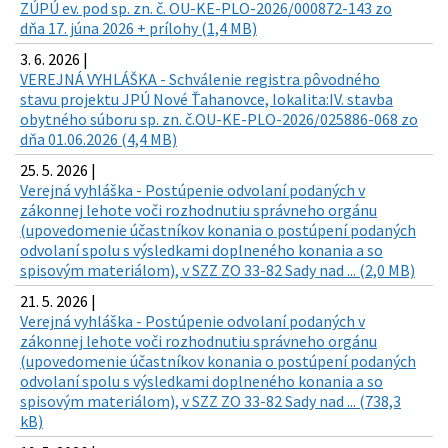
ZÚPÚ ev. pod sp. zn. č. OU-KE-PLO-2026/000872-143 zo
dňa 17. júna 2026 + prílohy (1,4 MB)
3. 6. 2026 |
VEREJNÁ VYHLÁŠKA - Schválenie registra pôvodného
stavu projektu JPÚ Nové Ťahanovce, lokalita:IV. stavba
obytného súboru sp. zn. č.OU-KE-PLO-2026/025886-068 zo
dňa 01.06.2026 (4,4 MB)
25. 5. 2026 |
Verejná vyhláška - Postúpenie odvolaní podaných v
zákonnej lehote voči rozhodnutiu správneho orgánu
(upovedomenie účastníkov konania o postúpení podaných
odvolaní spolu s výsledkami doplneného konania a so
spisovým materiálom), v SZZ ZO 33-82 Sady nad ... (2,0 MB)
21. 5. 2026 |
Verejná vyhláška - Postúpenie odvolaní podaných v
zákonnej lehote voči rozhodnutiu správneho orgánu
(upovedomenie účastníkov konania o postúpení podaných
odvolaní spolu s výsledkami doplneného konania a so
spisovým materiálom), v SZZ ZO 33-82 Sady nad ... (738,3
kB)