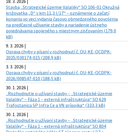
18. 3. 2026 |
Stavba „Strategické územie Valaliky“ SO 106-01 Okružná
križovatka „D“ v km 11,3 I/17“ – oznámenie o začatí
konania vo veci vydania časovo obmedzeného povolenia
na predčasné užívanie stavby a nariadenie ústneho
pojednávania spojeného s miestnym zisťovaním (179,0
kB)
9. 3. 2026 |
Oprava chyby v písaní v rozhodnutí č. OU-KE-OCDPK-
2025/030174-015 (208,9 kB)
3. 3. 2026 |
Oprava chyby v písaní v rozhodnutí č. OU-KE-OCDPK-
2026/008547-010 (188,5 kB)
30. 1. 2026 |
„Rozhodnutie o užívaní stavby – „Strategické územie
Valaliky“ – Fáza 1 – externá infraštruktúra“ SO 629
Trafostanica SP Infra Ce a VN prípojka“ (333,3 kB)
30. 1. 2026 |
„Rozhodnutie o užívaní stavby – „Strategické územie
Valaliky“ – Fáza 1 – externá infraštruktúra“ SO 804