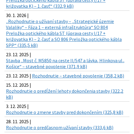
Preložka optického kábla ST (úprava cesty I/17 +
križovatka K) – 1. časť“ (332,9 kB)
30. 1. 2026 |
„Rozhodnutie o užívaní stavby – „Strategické územie
Valaliky“ – Fáza 1 – externá infraštruktúra“ SO 804
Preložka optického kábla ST (úprava cesty I/17 +
križovatka K) – 2. časť a SO 806 Preložka optického kábla
SPP“ (335,5 kB)
23. 12. 2025 |
Stavba „Most č. M5850 na ceste II/547 a lávka, Hlinkova ul.,
Košice“ – stavebné povolenie (371,9 kB)
23. 12. 2025 |
Rozhodnutie – stavebné povolenie (358,2 kB)
15. 12. 2025 |
Rozhodnutie o predĺžení lehoty dokončenia stavby (322,2
kB)
3. 12. 2025 |
Rozhodnutie o zmene stavby pred dokončením (325,8 kB)
28. 11. 2025 |
Rozhodnutie o predčasnom užívaní stavby (333,6 kB)