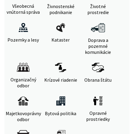
Všeobecná
Živnostenské
Životné
vnútorná správa
podnikanie
prostredie
Pozemky a lesy
Kataster
Doprava a
pozemné
komunikácie
Organizačný
Krízové riadenie
Obrana štátu
odbor
Opravné
Majetkovoprávny
Bytová politika
prostriedky
odbor