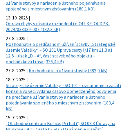
užívanie stavby a nariadenie ústneho pojednávania
spojeného s miestnym zisťovaním (180,1 kB)
13. 10. 2025 |
Oprava chyby v písaní v rozhodnutí č. OU-KE-OCDPK-
2024/033339-007 (182,3 kB)
27. 8. 2025 |
Rozhodnutie o predčasnom užívaní stavby „Strategické
územie Valaliky“ – SO 101 Úprava cesty I/17 km 11,3 až
12,5 – úsek „D – A“, časť stavebného objektu –
obchádzková trasa (336,4 kB)
27. 8. 2025 |
Rozhodnutie o užívaní stavby (383,0 kB)
18. 7. 2025 |
Strategické územie Valaliky – SO 101 – oznámenie o začatí
konania vo veci vydania časovo obmedzeného povolenia
na predčasné užívanie stavby a nariadenie ústneho
pojednávania spojeného s miestnym zisťovaním (183,4
kB)
15. 7. 2025 |
„Obchodné centrum Košice, Pri hati“, SO 08.3 Úpravy na
Hlinkovej ulici, Cesta II/547 - Oznámenie o začatí