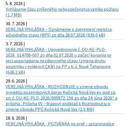
5. 8. 2026 |
Vyhlásenie času zvýšeného nebezpečenstva vzniku požiaru
(1,7 MB)
30. 7. 2026 |
VEREJNÁ VYHLÁŠKA – Oznámenie o zverejnení registra
pôvodného stavu (RPS) zo dňa 28.07.2026 (939,0 kB)
3. 7. 2026 |
VEREJNÁ VYHLÁŠKA - Upovedomenie č. OU-KE-PLO-
2026_014708-007 zo dňa 01.07.2026 o začatí konania vo
veci usporiadania nezákonného stavu (zmena druhu
pozemku v evidencii CKN) na PP v k. ú. Nové Ťahanovce
(636,2 kB)
29. 6. 2026 |
VEREJNÁ VYHLÁŠKA - ROZHODNUIE o zmene obvodu
projektu pozemkových úprav Košická Nová Ves ev. pod sp.
zn. č. OU-KE-PLO-2026/000872-156 zo dňa 24. júna 2026“ a
príloha „Príloha VV – Mapový podklad k Rozhodnutiu o
zmene obvodu PPÚ Košická Nová Ves (2,5 MB)
18. 6. 2026 |
VEREJNÁ VYHLÁŠKA - POZVÁNKA na prvé – ustanovujúce