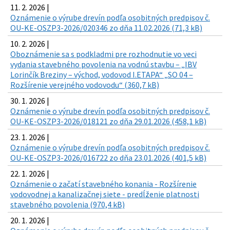
11. 2. 2026 |
Oznámenie o výrube drevín podľa osobitných predpisov č.
OU-KE-OSZP3-2026/020346 zo dňa 11.02.2026 (71,3 kB)
10. 2. 2026 |
Oboznámenie sa s podkladmi pre rozhodnutie vo veci
vydania stavebného povolenia na vodnú stavbu – „IBV
Lorinčík Breziny – východ, vodovod I.ETAPA“ „SO 04 –
Rozšírenie verejného vodovodu“ (360,7 kB)
30. 1. 2026 |
Oznámenie o výrube drevín podľa osobitných predpisov č.
OU-KE-OSZP3-2026/018121 zo dňa 29.01.2026 (458,1 kB)
23. 1. 2026 |
Oznámenie o výrube drevín podľa osobitných predpisov č.
OU-KE-OSZP3-2026/016722 zo dňa 23.01.2026 (401,5 kB)
22. 1. 2026 |
Oznámenie o začatí stavebného konania - Rozšírenie
vodovodnej a kanalizačnej siete - predĺženie platnosti
stavebného povolenia (970,4 kB)
20. 1. 2026 |