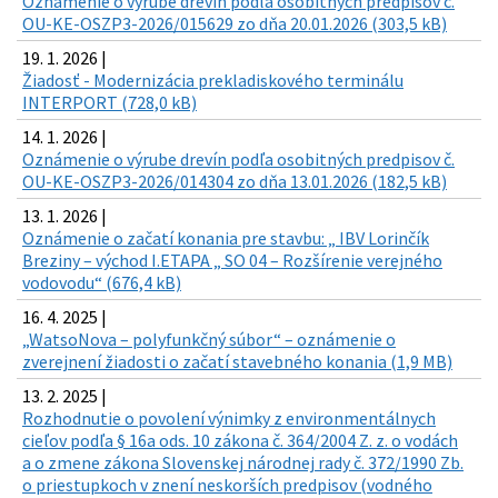
Oznámenie o výrube drevín podľa osobitných predpisov č.
OU-KE-OSZP3-2026/015629 zo dňa 20.01.2026 (303,5 kB)
19. 1. 2026 |
Žiadosť - Modernizácia prekladiskového terminálu
INTERPORT (728,0 kB)
14. 1. 2026 |
Oznámenie o výrube drevín podľa osobitných predpisov č.
OU-KE-OSZP3-2026/014304 zo dňa 13.01.2026 (182,5 kB)
13. 1. 2026 |
Oznámenie o začatí konania pre stavbu: „ IBV Lorinčík
Breziny – východ I.ETAPA „ SO 04 – Rozšírenie verejného
vodovodu“ (676,4 kB)
16. 4. 2025 |
„WatsoNova – polyfunkčný súbor“ – oznámenie o
zverejnení žiadosti o začatí stavebného konania (1,9 MB)
13. 2. 2025 |
Rozhodnutie o povolení výnimky z environmentálnych
cieľov podľa § 16a ods. 10 zákona č. 364/2004 Z. z. o vodách
a o zmene zákona Slovenskej národnej rady č. 372/1990 Zb.
o priestupkoch v znení neskorších predpisov (vodného