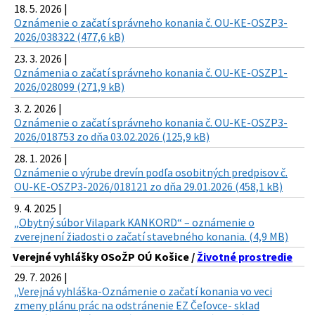
18. 5. 2026 |
Oznámenie o začatí správneho konania č. OU-KE-OSZP3-
2026/038322 (477,6 kB)
23. 3. 2026 |
Oznámenia o začatí správneho konania č. OU-KE-OSZP1-
2026/028099 (271,9 kB)
3. 2. 2026 |
Oznámenie o začatí správneho konania č. OU-KE-OSZP3-
2026/018753 zo dňa 03.02.2026 (125,9 kB)
28. 1. 2026 |
Oznámenie o výrube drevín podľa osobitných predpisov č.
OU-KE-OSZP3-2026/018121 zo dňa 29.01.2026 (458,1 kB)
9. 4. 2025 |
„Obytný súbor Vilapark KANKORD“ – oznámenie o
zverejnení žiadosti o začatí stavebného konania. (4,9 MB)
Verejné vyhlášky OSoŽP OÚ Košice /
Životné prostredie
29. 7. 2026 |
„Verejná vyhláška-Oznámenie o začatí konania vo veci
zmeny plánu prác na odstránenie EZ Čeľovce- sklad