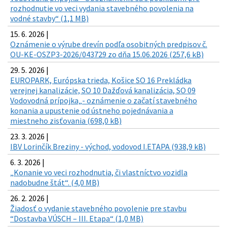
rozhodnutie vo veci vydania stavebného povolenia na
vodné stavby“ (1,1 MB)
15. 6. 2026 |
Oznámenie o výrube drevín podľa osobitných predpisov č.
OU-KE-OSZP3-2026/043729 zo dňa 15.06.2026 (257,6 kB)
29. 5. 2026 |
EUROPARK, Európska trieda, Košice SO 16 Prekládka
verejnej kanalizácie, SO 10 Dažďová kanalizácia, SO 09
Vodovodná prípojka„- oznámenie o začatí stavebného
konania a upustenie od ústneho pojednávania a
miestneho zisťovania (698,0 kB)
23. 3. 2026 |
IBV Lorinčík Breziny - východ, vodovod I.ETAPA (938,9 kB)
6. 3. 2026 |
„Konanie vo veci rozhodnutia, či vlastníctvo vozidla
nadobudne štát“. (4,0 MB)
26. 2. 2026 |
Žiadosť o vydanie stavebného povolenie pre stavbu
“Dostavba VÚSCH – III. Etapa“ (1,0 MB)