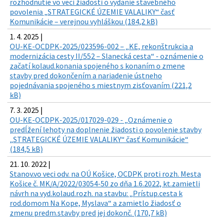
rozhodnutie vo veci žiadosti o vydanie stavebného
povolenia „STRATEGICKÉ ÚZEMIE VALALIKY“ časť
Komunikácie – verejnou vyhláškou (184,2 kB)
1. 4. 2025 |
OU-KE-OCDPK-2025/023596-002 – „KE, rekonštrukcia a
modernizácia cesty II/552 – Slanecká cesta“ - oznámenie o
začatí kolaud.konania spojeného s konaním o zmene
stavby pred dokončením a nariadenie ústneho
pojednávania spojeného s miestnym zisťovaním (221,2
kB)
7. 3. 2025 |
OU-KE-OCDPK-2025/017029-029 - „Oznámenie o
predĺžení lehoty na doplnenie žiadosti o povolenie stavby
„STRATEGICKÉ ÚZEMIE VALALIKY“ časť Komunikácie“
(184,5 kB)
21. 10. 2022 |
Stanov.vo veci odv. na OÚ Košice, OCDPK proti rozh. Mesta
Košice č. MK/A/2022/03054-50 zo dňa 1.6.2022, kt.zamietli
návrh na vyd.kolaud.rozh. na stavbu: „Prístup.cesta k
rod.domom Na Kope, Myslava“ a zamietlo žiadosť o
zmenu predm.stavby pred jej dokonč. (170,7 kB)