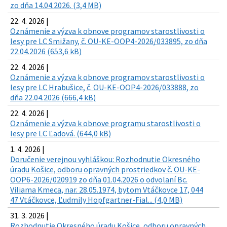
zo dňa 14.04.2026. (3,4 MB)
22. 4. 2026 |
Oznámenie a výzva k obnove programov starostlivosti o
lesy pre LC Smižany, č. OU-KE-OOP4-2026/033895, zo dňa
22.04.2026 (653,6 kB)
22. 4. 2026 |
Oznámenie a výzva k obnove programov starostlivosti o
lesy pre LC Hrabušice, č. OU-KE-OOP4-2026/033888, zo
dňa 22.04.2026 (666,4 kB)
22. 4. 2026 |
Oznámenie a výzva k obnove programu starostlivosti o
lesy pre LC Ľadová. (644,0 kB)
1. 4. 2026 |
Doručenie verejnou vyhláškou: Rozhodnutie Okresného
úradu Košice, odboru opravných prostriedkov č. OU-KE-
OOP6-2026/020919 zo dňa 01.04.2026 o odvolaní Bc.
Viliama Kmeca, nar. 28.05.1974, bytom Vtáčkovce 17, 044
47 Vtáčkovce, Ľudmily Hopfgartner-Fial... (4,0 MB)
31. 3. 2026 |
Rozhodnutie Okresného úradu Košice, odboru opravných