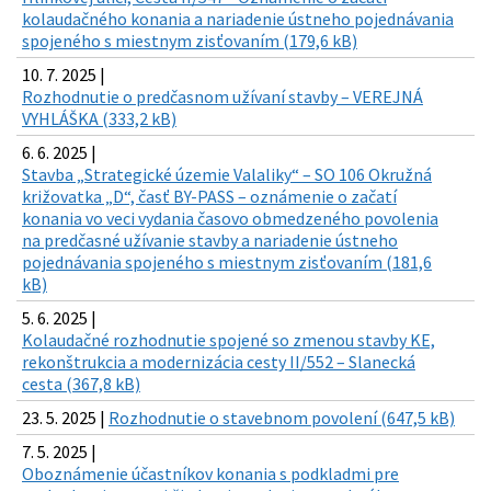
kolaudačného konania a nariadenie ústneho pojednávania
spojeného s miestnym zisťovaním (179,6 kB)
10. 7. 2025 |
Rozhodnutie o predčasnom užívaní stavby – VEREJNÁ
VYHLÁŠKA (333,2 kB)
6. 6. 2025 |
Stavba „Strategické územie Valaliky“ – SO 106 Okružná
križovatka „D“, časť BY-PASS – oznámenie o začatí
konania vo veci vydania časovo obmedzeného povolenia
na predčasné užívanie stavby a nariadenie ústneho
pojednávania spojeného s miestnym zisťovaním (181,6
kB)
5. 6. 2025 |
Kolaudačné rozhodnutie spojené so zmenou stavby KE,
rekonštrukcia a modernizácia cesty II/552 – Slanecká
cesta (367,8 kB)
23. 5. 2025 |
Rozhodnutie o stavebnom povolení (647,5 kB)
7. 5. 2025 |
Oboznámenie účastníkov konania s podkladmi pre