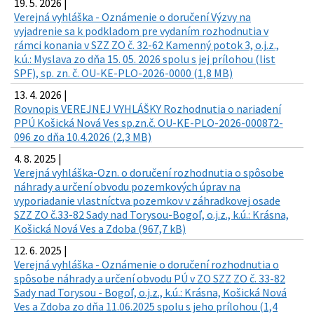
19. 5. 2026 |
Verejná vyhláška - Oznámenie o doručení Výzvy na
vyjadrenie sa k podkladom pre vydaním rozhodnutia v
rámci konania v SZZ ZO č. 32-62 Kamenný potok 3, o.j.z.,
k.ú.: Myslava zo dňa 15. 05. 2026 spolu s jej prílohou (list
SPF), sp. zn. č. OU-KE-PLO-2026-0000 (1,8 MB)
13. 4. 2026 |
Rovnopis VEREJNEJ VYHLÁŠKY Rozhodnutia o nariadení
PPÚ Košická Nová Ves sp.zn.č. OU-KE-PLO-2026-000872-
096 zo dňa 10.4.2026 (2,3 MB)
4. 8. 2025 |
Verejná vyhláška-Ozn. o doručení rozhodnutia o spôsobe
náhrady a určení obvodu pozemkových úprav na
vyporiadanie vlastníctva pozemkov v záhradkovej osade
SZZ ZO č.33-82 Sady nad Torysou-Bogoľ, o.j.z., k.ú.: Krásna,
Košická Nová Ves a Zdoba (967,7 kB)
12. 6. 2025 |
Verejná vyhláška - Oznámenie o doručení rozhodnutia o
spôsobe náhrady a určení obvodu PÚ v ZO SZZ ZO č. 33-82
Sady nad Torysou - Bogoľ, o.j.z., k.ú.: Krásna, Košická Nová
Ves a Zdoba zo dňa 11.06.2025 spolu s jeho prílohou (1,4