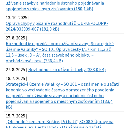
užívanie stavby a nariadenie ústneho pojednávania
spojeného s miestnym zisťovaním (180,1 kB)
13. 10. 2025 |
Oprava chyby v písaní v rozhodnutí č. OU-KE-OCDPK-
2024/033339-007 (182,3 kB)
27. 8. 2025 |
Rozhodnutie o predčasnom užívaní stavby „Strategické
územie Valaliky“ – SO 101 Úprava cesty I/17 km 11,3 až
12,5 – úsek „D – A“, časť stavebného objektu –
obchádzková trasa (336,4 kB)
27. 8. 2025 |
Rozhodnutie o užívaní stavby (383,0 kB)
18. 7. 2025 |
Strategické územie Valaliky – SO 101 – oznámenie o začatí
konania vo veci vydania časovo obmedzeného povolenia
na predčasné užívanie stavby a nariadenie ústneho
pojednávania spojeného s miestnym zisťovaním (183,4
kB)
15. 7. 2025 |
„Obchodné centrum Košice, Pri hati“, SO 08.3 Úpravy na
Hlinkovej ulici, Cesta II/547 - Oznámenie o začatí