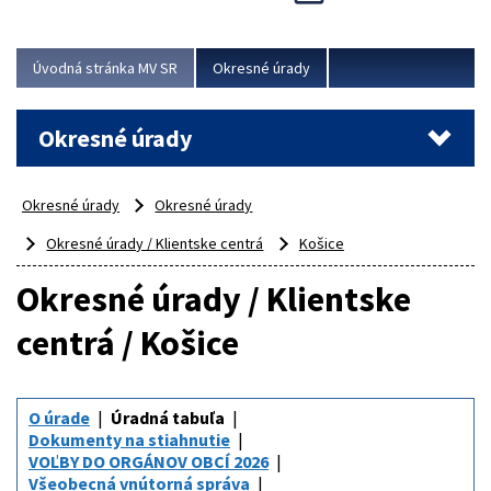
Novinky predstavili na...
Viac
Úvodná stránka MV SR
Okresné úrady
Okresné úrady
Okresné úrady
Okresné úrady
Okresné úrady / Klientske centrá
Košice
Okresné úrady / Klientske
centrá / Košice
O úrade
Úradná tabuľa
Dokumenty na stiahnutie
VOĽBY DO ORGÁNOV OBCÍ 2026
Všeobecná vnútorná správa