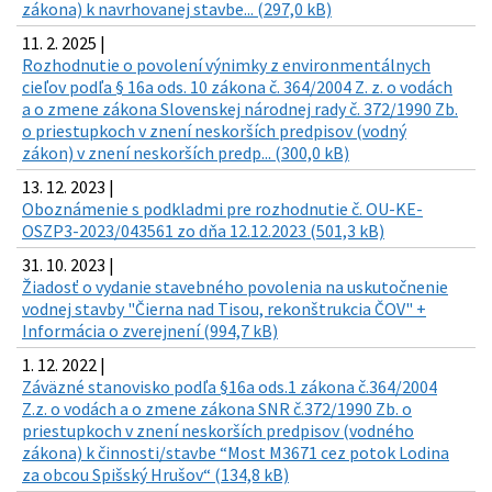
zákona) k navrhovanej stavbe... (297,0 kB)
11. 2. 2025 |
Rozhodnutie o povolení výnimky z environmentálnych
cieľov podľa § 16a ods. 10 zákona č. 364/2004 Z. z. o vodách
a o zmene zákona Slovenskej národnej rady č. 372/1990 Zb.
o priestupkoch v znení neskorších predpisov (vodný
zákon) v znení neskorších predp... (300,0 kB)
13. 12. 2023 |
Oboznámenie s podkladmi pre rozhodnutie č. OU-KE-
OSZP3-2023/043561 zo dňa 12.12.2023 (501,3 kB)
31. 10. 2023 |
Žiadosť o vydanie stavebného povolenia na uskutočnenie
vodnej stavby "Čierna nad Tisou, rekonštrukcia ČOV" +
Informácia o zverejnení (994,7 kB)
1. 12. 2022 |
Záväzné stanovisko podľa §16a ods.1 zákona č.364/2004
Z.z. o vodách a o zmene zákona SNR č.372/1990 Zb. o
priestupkoch v znení neskorších predpisov (vodného
zákona) k činnosti/stavbe “Most M3671 cez potok Lodina
za obcou Spišský Hrušov“ (134,8 kB)