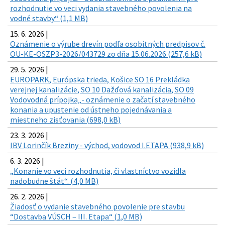
rozhodnutie vo veci vydania stavebného povolenia na
vodné stavby“ (1,1 MB)
15. 6. 2026 |
Oznámenie o výrube drevín podľa osobitných predpisov č.
OU-KE-OSZP3-2026/043729 zo dňa 15.06.2026 (257,6 kB)
29. 5. 2026 |
EUROPARK, Európska trieda, Košice SO 16 Prekládka
verejnej kanalizácie, SO 10 Dažďová kanalizácia, SO 09
Vodovodná prípojka„- oznámenie o začatí stavebného
konania a upustenie od ústneho pojednávania a
miestneho zisťovania (698,0 kB)
23. 3. 2026 |
IBV Lorinčík Breziny - východ, vodovod I.ETAPA (938,9 kB)
6. 3. 2026 |
„Konanie vo veci rozhodnutia, či vlastníctvo vozidla
nadobudne štát“. (4,0 MB)
26. 2. 2026 |
Žiadosť o vydanie stavebného povolenie pre stavbu
“Dostavba VÚSCH – III. Etapa“ (1,0 MB)