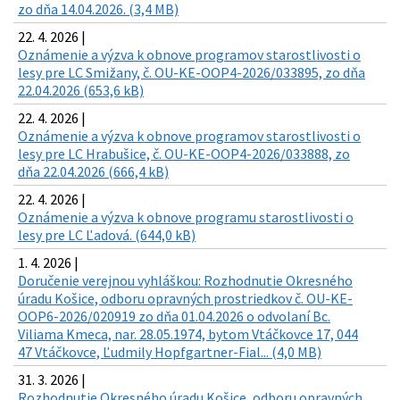
zo dňa 14.04.2026. (3,4 MB)
22. 4. 2026 |
Oznámenie a výzva k obnove programov starostlivosti o
lesy pre LC Smižany, č. OU-KE-OOP4-2026/033895, zo dňa
22.04.2026 (653,6 kB)
22. 4. 2026 |
Oznámenie a výzva k obnove programov starostlivosti o
lesy pre LC Hrabušice, č. OU-KE-OOP4-2026/033888, zo
dňa 22.04.2026 (666,4 kB)
22. 4. 2026 |
Oznámenie a výzva k obnove programu starostlivosti o
lesy pre LC Ľadová. (644,0 kB)
1. 4. 2026 |
Doručenie verejnou vyhláškou: Rozhodnutie Okresného
úradu Košice, odboru opravných prostriedkov č. OU-KE-
OOP6-2026/020919 zo dňa 01.04.2026 o odvolaní Bc.
Viliama Kmeca, nar. 28.05.1974, bytom Vtáčkovce 17, 044
47 Vtáčkovce, Ľudmily Hopfgartner-Fial... (4,0 MB)
31. 3. 2026 |
Rozhodnutie Okresného úradu Košice, odboru opravných