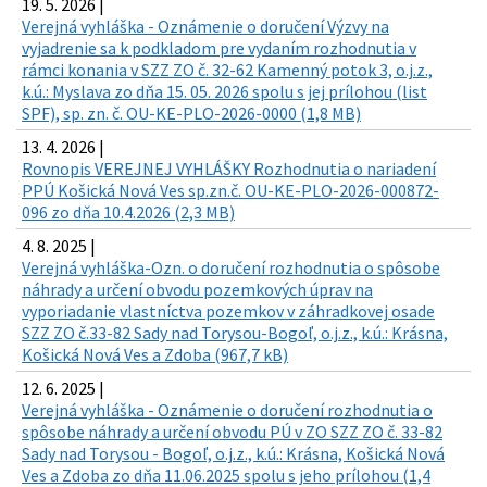
19. 5. 2026 |
Verejná vyhláška - Oznámenie o doručení Výzvy na
vyjadrenie sa k podkladom pre vydaním rozhodnutia v
rámci konania v SZZ ZO č. 32-62 Kamenný potok 3, o.j.z.,
k.ú.: Myslava zo dňa 15. 05. 2026 spolu s jej prílohou (list
SPF), sp. zn. č. OU-KE-PLO-2026-0000 (1,8 MB)
13. 4. 2026 |
Rovnopis VEREJNEJ VYHLÁŠKY Rozhodnutia o nariadení
PPÚ Košická Nová Ves sp.zn.č. OU-KE-PLO-2026-000872-
096 zo dňa 10.4.2026 (2,3 MB)
4. 8. 2025 |
Verejná vyhláška-Ozn. o doručení rozhodnutia o spôsobe
náhrady a určení obvodu pozemkových úprav na
vyporiadanie vlastníctva pozemkov v záhradkovej osade
SZZ ZO č.33-82 Sady nad Torysou-Bogoľ, o.j.z., k.ú.: Krásna,
Košická Nová Ves a Zdoba (967,7 kB)
12. 6. 2025 |
Verejná vyhláška - Oznámenie o doručení rozhodnutia o
spôsobe náhrady a určení obvodu PÚ v ZO SZZ ZO č. 33-82
Sady nad Torysou - Bogoľ, o.j.z., k.ú.: Krásna, Košická Nová
Ves a Zdoba zo dňa 11.06.2025 spolu s jeho prílohou (1,4