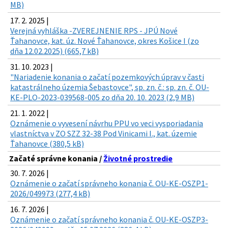
MB)
17. 2. 2025 |
Verejná vyhláška -ZVEREJNENIE RPS - JPÚ Nové
Ťahanovce, kat. úz. Nové Ťahanovce, okres Košice I (zo
dňa 12.02.2025) (665,7 kB)
31. 10. 2023 |
"Nariadenie konania o začatí pozemkových úprav v časti
katastrálneho územia Šebastovce", sp. zn. č.: sp. zn. č. OU-
KE-PLO-2023-039568-005 zo dňa 20. 10. 2023 (2,9 MB)
21. 1. 2022 |
Oznámenie o vyvesení návrhu PPU vo veci vysporiadania
vlastníctva v ZO SZZ 32-38 Pod Vinicami I., kat. územie
Ťahanovce (380,5 kB)
Začaté správne konania /
Životné prostredie
30. 7. 2026 |
Oznámenie o začatí správneho konania č. OU-KE-OSZP1-
2026/049973 (277,4 kB)
16. 7. 2026 |
Oznámenie o začatí správneho konania č. OU-KE-OSZP3-