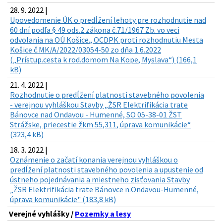
28. 9. 2022 |
Upovedomenie ÚK o predĺžení lehoty pre rozhodnutie nad
60 dní podľa § 49 ods.2 zákona č.71/1967 Zb. vo veci
odvolania na OÚ Košice., OCDPK proti rozhodnutiu Mesta
Košice č.MK/A/2022/03054-50 zo dňa 1.6.2022
(„Prístup.cesta k rod.domom Na Kope, Myslava“) (166,1
kB)
21. 4. 2022 |
Rozhodnutie o predĺžení platnosti stavebného povolenia
- verejnou vyhláškou Stavby „ŽSR Elektrifikácia trate
Bánovce nad Ondavou - Humenné, SO 05-38-01 ŽST
Strážske, priecestie žkm 55,311, úprava komunikácie“
(323,4 kB)
18. 3. 2022 |
Oznámenie o začatí konania verejnou vyhláškou o
predĺžení platnosti stavebného povolenia a upustenie od
ústneho pojednávania a miestneho zisťovania Stavby
„ŽSR Elektrifikácia trate Bánovce n.Ondavou-Humenné,
úprava komunikácie" (183,8 kB)
Verejné vyhlášky /
Pozemky a lesy