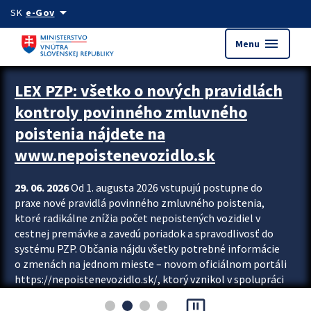
Preskocit na hlavný obsah
arrow_drop_down
SK
e-Gov
menu
Menu
Zastavit automatický posun upútavok
LEX PZP: všetko o nových pravidlách
kontroly povinného zmluvného
poistenia nájdete na
www.nepoistenevozidlo.sk
29. 06. 2026
Od 1. augusta 2026 vstupujú postupne do
praxe nové pravidlá povinného zmluvného poistenia,
ktoré radikálne znížia počet nepoistených vozidiel v
cestnej premávke a zavedú poriadok a spravodlivosť do
systému PZP. Občania nájdu všetky potrebné informácie
o zmenách na jednom mieste – novom oficiálnom portáli
https://nepoistenevozidlo.sk/, ktorý vznikol v spolupráci
Slovenskej kancelárie poisťovateľov (SKP), Slovenskej
pause_presentation
asociácie poisťovní (SLASPO) a Ministerstva vnútra SR.