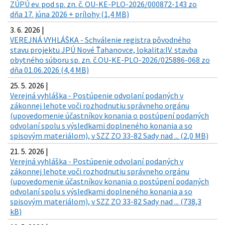
ZÚPÚ ev. pod sp. zn. č. OU-KE-PLO-2026/000872-143 zo
dňa 17. júna 2026 + prílohy (1,4 MB)
3. 6. 2026 |
VEREJNÁ VYHLÁŠKA - Schválenie registra pôvodného
stavu projektu JPÚ Nové Ťahanovce, lokalita:IV. stavba
obytného súboru sp. zn. č.OU-KE-PLO-2026/025886-068 zo
dňa 01.06.2026 (4,4 MB)
25. 5. 2026 |
Verejná vyhláška - Postúpenie odvolaní podaných v
zákonnej lehote voči rozhodnutiu správneho orgánu
(upovedomenie účastníkov konania o postúpení podaných
odvolaní spolu s výsledkami doplneného konania a so
spisovým materiálom), v SZZ ZO 33-82 Sady nad ... (2,0 MB)
21. 5. 2026 |
Verejná vyhláška - Postúpenie odvolaní podaných v
zákonnej lehote voči rozhodnutiu správneho orgánu
(upovedomenie účastníkov konania o postúpení podaných
odvolaní spolu s výsledkami doplneného konania a so
spisovým materiálom), v SZZ ZO 33-82 Sady nad ... (738,3
kB)