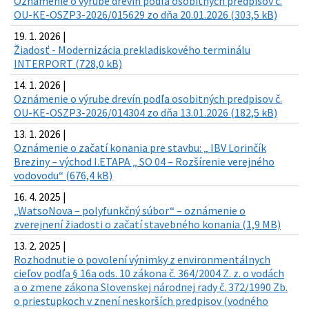
Oznámenie o výrube drevín podľa osobitných predpisov č.
OU-KE-OSZP3-2026/015629 zo dňa 20.01.2026 (303,5 kB)
19. 1. 2026 |
Žiadosť - Modernizácia prekladiskového terminálu
INTERPORT (728,0 kB)
14. 1. 2026 |
Oznámenie o výrube drevín podľa osobitných predpisov č.
OU-KE-OSZP3-2026/014304 zo dňa 13.01.2026 (182,5 kB)
13. 1. 2026 |
Oznámenie o začatí konania pre stavbu: „ IBV Lorinčík
Breziny – východ I.ETAPA „ SO 04 – Rozšírenie verejného
vodovodu“ (676,4 kB)
16. 4. 2025 |
„WatsoNova – polyfunkčný súbor“ – oznámenie o
zverejnení žiadosti o začatí stavebného konania (1,9 MB)
13. 2. 2025 |
Rozhodnutie o povolení výnimky z environmentálnych
cieľov podľa § 16a ods. 10 zákona č. 364/2004 Z. z. o vodách
a o zmene zákona Slovenskej národnej rady č. 372/1990 Zb.
o priestupkoch v znení neskorších predpisov (vodného