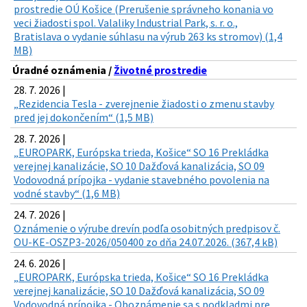
prostredie OÚ Košice (Prerušenie správneho konania vo
veci žiadosti spol. Valaliky Industrial Park, s. r. o.,
Bratislava o vydanie súhlasu na výrub 263 ks stromov) (1,4
MB)
Úradné oznámenia /
Životné prostredie
28. 7. 2026 |
„Rezidencia Tesla - zverejnenie žiadosti o zmenu stavby
pred jej dokončením“ (1,5 MB)
28. 7. 2026 |
„EUROPARK, Európska trieda, Košice“ SO 16 Prekládka
verejnej kanalizácie, SO 10 Dažďová kanalizácia, SO 09
Vodovodná prípojka - vydanie stavebného povolenia na
vodné stavby“ (1,6 MB)
24. 7. 2026 |
Oznámenie o výrube drevín podľa osobitných predpisov č.
OU-KE-OSZP3-2026/050400 zo dňa 24.07.2026. (367,4 kB)
24. 6. 2026 |
„EUROPARK, Európska trieda, Košice“ SO 16 Prekládka
verejnej kanalizácie, SO 10 Dažďová kanalizácia, SO 09
Vodovodná prípojka - Oboznámenie sa s podkladmi pre