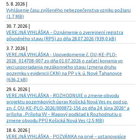
5. 8. 2026 |
Vyhlásenie času zvýšeného nebezpečenstva vzniku požiaru
(1,7 MB)
30. 7. 2026 |
VEREJNÁ VYHLÁŠKA – Oznámenie o zverejnení registra
pôvodného stavu (RPS) zo dňa 28.07.2026 (939,0 kB)
3. 7. 2026 |
VEREJNÁ VYHLÁŠKA - Upovedomenie č. OU-KE-PLO-
2026_014708-007 zo dňa 01.07.2026 o začatí konania vo
veci usporiadania nezákonného stavu (zmena druhu
pozemku v evidencii CKN) na PP v k. ú. Nové Ťahanovce
(636,2 kB)
29. 6. 2026 |
VEREJNÁ VYHLÁŠKA - ROZHODNUIE o zmene obvodu
projektu pozemkových úprav Košická Nová Ves ev. pod sp.
zn. č. OU-KE-PLO-2026/000872-156 zo dňa 24. júna 2026“ a
príloha „Príloha VV – Mapový podklad k Rozhodnutiu o
zmene obvodu PPÚ Košická Nová Ves (2,5 MB)
18. 6. 2026 |
VEREJNÁ VYHLÁŠKA - POZVÁNKA na prvé – ustanovujúce