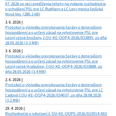
07. 2026 vo veci predĺženia lehoty na vydanie rozhodnutia
o schválení PSL pre LC Rudňany a LC Lesy mesta Spišská
Nová Ves. (286,2 kB)
3. 6. 2026 |
Protokol o výsledku prerokovania Správy o doterajšom
hospodárení a o určení zásad na vyhotovenie PSL pre
Lesný celok Smižany, č.OU-KE-OOP4-2026/033895, zo dňa
28.05.2026 (3,3 MB)
3. 6. 2026 |
Protokol o výsledku prerokovania Správy o doterajšom
hospodárení a o určení zásad na vyhotovenie PSL pre
Lesný celok Hrabušice, č.OU-KE-OOP4-2026/033888, zo
dňa 28.05.2026 (3,4 MB)
2. 6. 2026 |
Protokol o výsledku prerokovania Správy o doterajšom
hospodárení a o určení zásad na vyhotovenie PSL pre LC
Ľadová č.OU-KE-OOP4-2026/034037, zo dňa 28.08.2026
(3,2 MB)
29. 4. 2026 |
Rozhodnutie o odvolaní č. OU-KE-OOP5-2026/023914-002