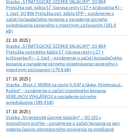
Stavba „STRATEGICKÉ ÚZEMIE VALALIKY“, SO 804
Preložka opt. kábla ST (úprava cesty I/17 + križovatka K) –
1. časť, SO 806 Preložka opt. kábla SPP – oznámenie o
začatí kolaudačného konania a nariadenie ústneho
pojednávania spojeného s miestnym zisťovaním (181,0
kB)
22. 10. 2025 |
Stavba „STRATEGICKÉ ÚZEMIE VALALIKY“, SO 804
Preložka optického kábla ST (úprava cesty I/17 +
križovatka K) – 1. časť – oznámenie o začatí kolaudačného
konania a nariadenie ústneho pojednávania spojeného s
miestnym zisťovaním (179,8 kB)
17. 10. 2025 |
Stavba „Most č. M5850 na ceste II/547 a lávka, Hlinkova ul.,
Košice“ - oznámenie o začatí stavebného konania
VEREJNOU VYHLÁŠKOU a nariadenie ústneho
pojednávania (189,4 kB)
17. 10. 2025 |
Stavba „Strategické územie Valaliky“ – SO 101 v
polovičnom profile – oznámenie o začatí konania vo veci
vydania časovo obmedzeného povolenia na predčasné