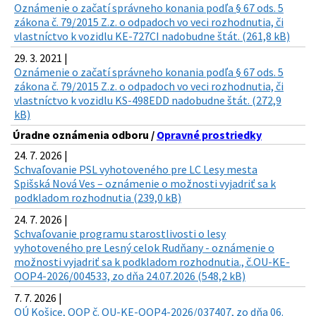
Oznámenie o začatí správneho konania podľa § 67 ods. 5
zákona č. 79/2015 Z.z. o odpadoch vo veci rozhodnutia, či
vlastníctvo k vozidlu KE-727CI nadobudne štát. (261,8 kB)
29. 3. 2021 |
Oznámenie o začatí správneho konania podľa § 67 ods. 5
zákona č. 79/2015 Z.z. o odpadoch vo veci rozhodnutia, či
vlastníctvo k vozidlu KS-498EDD nadobudne štát. (272,9
kB)
Úradne oznámenia odboru /
Opravné prostriedky
24. 7. 2026 |
Schvaľovanie PSL vyhotoveného pre LC Lesy mesta
Spišská Nová Ves – oznámenie o možnosti vyjadriť sa k
podkladom rozhodnutia (239,0 kB)
24. 7. 2026 |
Schvaľovanie programu starostlivosti o lesy
vyhotoveného pre Lesný celok Rudňany - oznámenie o
možnosti vyjadriť sa k podkladom rozhodnutia., č.OU-KE-
OOP4-2026/004533, zo dňa 24.07.2026 (548,2 kB)
7. 7. 2026 |
OÚ Košice, OOP č. OU-KE-OOP4-2026/037407, zo dňa 06.