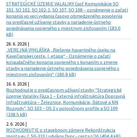
STRATEGICKÉ ÚZEMIE VALALIKY časť Komunikácie SO
101, SO 102, SO 102-1, SO 107, SO 108 – oznámenie o začatí
konania vo veci vydania časovo obmedzeného povolenia
na predčasné užívanie stavby a nariadenie ústneho
pojednávania spojeného s miestnym zisťovaním (183,0
kB)
26. 6. 2026 |
„VEREJNÁ VYHLÁŠKA „Riešenie havarijného úseku na
Kavečianskej ceste, I. etapa“ - Oznámenie o začatí
kolaudačného konania spojeného s konaním o zmene
stavby a nariadenie ústneho pojednávania spojeného s
miestnym zisťovaním“ (180,8 kB)
16. 6. 2026 |
Rozhodnutie o predčasnom užívaní stavby "Strategické
územie Valaliky Fáza 1 – Externá infraštruktúra Dopravná
Infraštruktúra – Železnice, Komunikácie, Dátové a NN
Rozvody", SO 103 – OS 2 v polovičnom profile a SO 109
(338,5 kB)
2. 6. 2026 |
ROZHODNUTIE o stavebnom zámere Rekonštrukcia
mosta ev. č. 50-310 Ludvíkov Dvor - cesta I/16 (404,4 kB)