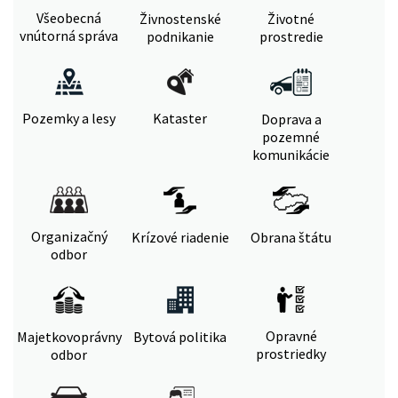
Všeobecná
Živnostenské
Životné
vnútorná správa
podnikanie
prostredie
Pozemky a lesy
Kataster
Doprava a
pozemné
komunikácie
Organizačný
Krízové riadenie
Obrana štátu
odbor
Opravné
Majetkovoprávny
Bytová politika
prostriedky
odbor