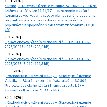
18. 3. 2026 |
Stavba „Strategické územie Valaliky“ SO 106-01 Okružná
križovatka „D“ v km 11,3 I/17“ – oznámenie o začatí
konania vo veci vydania časovo obmedzeného povolenia
na predčasné užívanie stavby a nariadenie ústneho
pojednávania spojeného s miestnym zisťovaním (179,0
kB)
9. 3. 2026 |
Oprava chyby v písaní v rozhodnutí č. OU-KE-OCDPK-
2025/030174-015 (208,9 kB)
3. 3. 2026 |
Oprava chyby v písaní v rozhodnutí č. OU-KE-OCDPK-
2026/008547-010 (188,5 kB)
30. 1. 2026 |
„Rozhodnutie o užívaní stavby – „Strategické územie
Valaliky“ – Fáza 1 – externá infraštruktúra“ SO 804
Preložka optického kábla ST (úprava cesty I/17 +
križovatka K) – 1. časť“ (332,9 kB)
30. 1. 2026 |
„Rozhodnutie o užívaní stavby – „Strategické územie