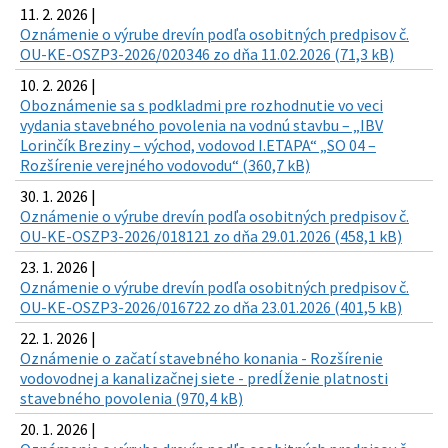
11. 2. 2026 |
Oznámenie o výrube drevín podľa osobitných predpisov č.
OU-KE-OSZP3-2026/020346 zo dňa 11.02.2026 (71,3 kB)
10. 2. 2026 |
Oboznámenie sa s podkladmi pre rozhodnutie vo veci
vydania stavebného povolenia na vodnú stavbu – „IBV
Lorinčík Breziny – východ, vodovod I.ETAPA“ „SO 04 –
Rozšírenie verejného vodovodu“ (360,7 kB)
30. 1. 2026 |
Oznámenie o výrube drevín podľa osobitných predpisov č.
OU-KE-OSZP3-2026/018121 zo dňa 29.01.2026 (458,1 kB)
23. 1. 2026 |
Oznámenie o výrube drevín podľa osobitných predpisov č.
OU-KE-OSZP3-2026/016722 zo dňa 23.01.2026 (401,5 kB)
22. 1. 2026 |
Oznámenie o začatí stavebného konania - Rozšírenie
vodovodnej a kanalizačnej siete - predĺženie platnosti
stavebného povolenia (970,4 kB)
20. 1. 2026 |