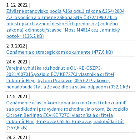
1. 12. 2022 |
Záväzné stanovisko podľa §16a ods.1 zákona č.364/2004
Z.z. o vodách a o zmene zákona SNR č.372/1990 Zb. o
priestupkoch v znení neskorších predpisov (vodného
zákona) k činnosti/stavbe “Most M4614 cez Jamnický
potok“ (136,2 kB)
2. 3. 2022 |
Oznámenia o strategickom dokumente (477,6 kB)
24. 6. 2021 |
Verejná vyhláška rozhodnutie OU-KE-OSZP3-
2021/007015,vozidlo EČV KE727CI vlastník a držiteľ
Ľubomír Hryc, bytom Prakovce, 055 62 Prakovce,
nenadobúda štát a že vozidlo sa stáva odpadom (332,1 kB)
17. 5. 2021 |
Oznámenie účastníkom konania o možnosti oboznámiť
sa s podkladmi pre vydanie rozhodnutia o tom, že vozidlo
Citroen Berlingo EČV KE 727CI vlastníka a držiteľa
Ľubomír Hric, Prakovce 055 62 Prakovce, nadobúda štát
(357,6 kB)
29. 3. 2021 |