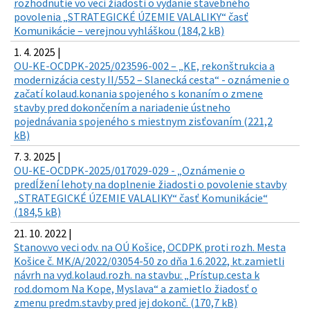
rozhodnutie vo veci žiadosti o vydanie stavebného
povolenia „STRATEGICKÉ ÚZEMIE VALALIKY“ časť
Komunikácie – verejnou vyhláškou (184,2 kB)
1. 4. 2025 |
OU-KE-OCDPK-2025/023596-002 – „KE, rekonštrukcia a
modernizácia cesty II/552 – Slanecká cesta“ - oznámenie o
začatí kolaud.konania spojeného s konaním o zmene
stavby pred dokončením a nariadenie ústneho
pojednávania spojeného s miestnym zisťovaním (221,2
kB)
7. 3. 2025 |
OU-KE-OCDPK-2025/017029-029 - „Oznámenie o
predĺžení lehoty na doplnenie žiadosti o povolenie stavby
„STRATEGICKÉ ÚZEMIE VALALIKY“ časť Komunikácie“
(184,5 kB)
21. 10. 2022 |
Stanov.vo veci odv. na OÚ Košice, OCDPK proti rozh. Mesta
Košice č. MK/A/2022/03054-50 zo dňa 1.6.2022, kt.zamietli
návrh na vyd.kolaud.rozh. na stavbu: „Prístup.cesta k
rod.domom Na Kope, Myslava“ a zamietlo žiadosť o
zmenu predm.stavby pred jej dokonč. (170,7 kB)