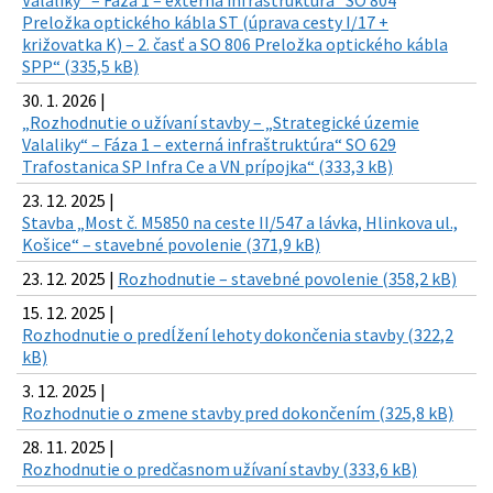
Valaliky“ – Fáza 1 – externá infraštruktúra“ SO 804
Preložka optického kábla ST (úprava cesty I/17 +
križovatka K) – 2. časť a SO 806 Preložka optického kábla
SPP“ (335,5 kB)
30. 1. 2026 |
„Rozhodnutie o užívaní stavby – „Strategické územie
Valaliky“ – Fáza 1 – externá infraštruktúra“ SO 629
Trafostanica SP Infra Ce a VN prípojka“ (333,3 kB)
23. 12. 2025 |
Stavba „Most č. M5850 na ceste II/547 a lávka, Hlinkova ul.,
Košice“ – stavebné povolenie (371,9 kB)
23. 12. 2025 |
Rozhodnutie – stavebné povolenie (358,2 kB)
15. 12. 2025 |
Rozhodnutie o predĺžení lehoty dokončenia stavby (322,2
kB)
3. 12. 2025 |
Rozhodnutie o zmene stavby pred dokončením (325,8 kB)
28. 11. 2025 |
Rozhodnutie o predčasnom užívaní stavby (333,6 kB)