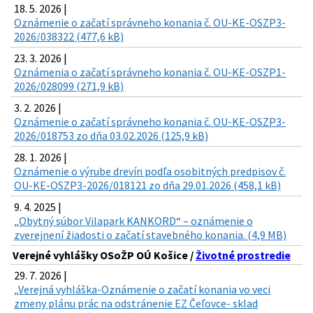
18. 5. 2026 |
Oznámenie o začatí správneho konania č. OU-KE-OSZP3-
2026/038322 (477,6 kB)
23. 3. 2026 |
Oznámenia o začatí správneho konania č. OU-KE-OSZP1-
2026/028099 (271,9 kB)
3. 2. 2026 |
Oznámenie o začatí správneho konania č. OU-KE-OSZP3-
2026/018753 zo dňa 03.02.2026 (125,9 kB)
28. 1. 2026 |
Oznámenie o výrube drevín podľa osobitných predpisov č.
OU-KE-OSZP3-2026/018121 zo dňa 29.01.2026 (458,1 kB)
9. 4. 2025 |
„Obytný súbor Vilapark KANKORD“ – oznámenie o
zverejnení žiadosti o začatí stavebného konania. (4,9 MB)
Verejné vyhlášky OSoŽP OÚ Košice /
Životné prostredie
29. 7. 2026 |
„Verejná vyhláška-Oznámenie o začatí konania vo veci
zmeny plánu prác na odstránenie EZ Čeľovce- sklad