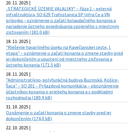
20. 11. 2025 |
„STRATEGICKÉ ÚZEMIE VALALIKY“ – Fáza 1 – externá
infraštruktúra, SO 629 Trafostanica SP Infra Ce a VN
prípojka – oznámenie o začatí kolaudačného konania a
nariadenie ústneho pojednávania spojeného s miestnym
zisťovaním (181,0 kB)
18. 11. 2025 |
"Riešenie havarijného úseku na Kavečianskej ceste, I.
etapa" – oznámenie o začatí konania o zmene stavby pred
jej dokončením a upustení od miestneho zisťovania a
ústneho konania (171,5 kB)
18. 11. 2025 |
"Administratívno-polyfunkčná budova Buzinská, Košice-
Šaca" – SO 201 – Príjazdová komunikácia – oboznámenie
účastníkov konania o priebehu konania a s podkladmi
rozhodnutia (189,9 kB)
31. 10. 2025 |
Oznámenie o začatí konania o zmene stavby pred jej
dokončením (174,0 kB)
22. 10. 2025 |