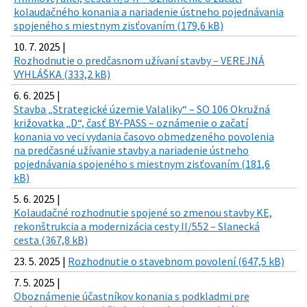
kolaudačného konania a nariadenie ústneho pojednávania
spojeného s miestnym zisťovaním (179,6 kB)
10. 7. 2025 |
Rozhodnutie o predčasnom užívaní stavby – VEREJNÁ
VYHLÁŠKA (333,2 kB)
6. 6. 2025 |
Stavba „Strategické územie Valaliky“ – SO 106 Okružná
križovatka „D“, časť BY-PASS – oznámenie o začatí
konania vo veci vydania časovo obmedzeného povolenia
na predčasné užívanie stavby a nariadenie ústneho
pojednávania spojeného s miestnym zisťovaním (181,6
kB)
5. 6. 2025 |
Kolaudačné rozhodnutie spojené so zmenou stavby KE,
rekonštrukcia a modernizácia cesty II/552 – Slanecká
cesta (367,8 kB)
23. 5. 2025 |
Rozhodnutie o stavebnom povolení (647,5 kB)
7. 5. 2025 |
Oboznámenie účastníkov konania s podkladmi pre