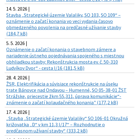
14. 5. 2026 |
Stavba „Strategické územie Valaliky, SO 103, SO 109“ –
oznámenie o začatí konania vo veci vydania časovo
obmedzeného povolenia na predčasné užívanie stavby
(184,7 kB)
5. 5. 2026 |
Oznámenie o začatí konania o stavebnom zámere a
nariadenie ústneho pojednávania spojeného s miestnou
obhliadkou stavby: Rekonštrukcia mosta ev. č. 50-310
Ludvíkov Dvor“ - cesta I/16 (181,5 kB)
28. 4. 2026 |
ŽSR, Elektrifikácia a súvisiace rekonštrukcie na úseku
trate Bánovce nad Ondavou – Humenné, SO 05-38-01 ŽST
Strážske, priecestie žkm 55,311, úprava komunikácie“-
známenie o začatí kolaudačného konania" (177,2 kB)
17. 4. 2026 |
„Stavba „Strategické územie Valaliky“ SO 106-01 Okružná
križovatka „D“ v km 11,3 I/17“ – Rozhodnutie o
predčasnom užívaní stavby“ (333,2 kB)