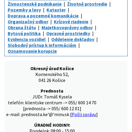
Živnostenské podnikanie
Životné prostredie
Pozemky a lesy
Kataster
Doprava a pozemné komunikácie
Organizačný odbor
Krízové riadenie
Obrana štátu
Majetkovoprávny odbor
Bytová politika
Opravné prostriedky
Evidencia vozidiel
Oddelenie dokladov
Slobodný prístup k informáciám
Oznamovanie korupcie
Okresný úrad Košice
Komenského 52,
041 26 Košice
Prednosta
JUDr. Tomáš Kysela
telefón: klientske centrum -> 055/ 600 14 70
[prednosta -> 055/ 600 12 01]
e-mail: prednosta.ke'@'minv.sk [
Pošli správu
]
ÚRADNÉ HODINY:
Pondelok: 08:00 - 15:00