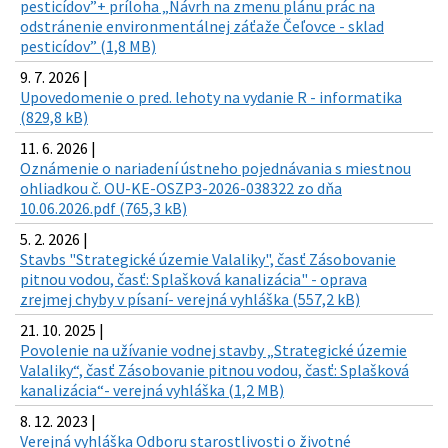
pesticídov”+ príloha „Návrh na zmenu plánu prác na
odstránenie environmentálnej záťaže Čeľovce - sklad
pesticídov” (1,8 MB)
9. 7. 2026 |
Upovedomenie o pred. lehoty na vydanie R - informatika
(829,8 kB)
11. 6. 2026 |
Oznámenie o nariadení ústneho pojednávania s miestnou
ohliadkou č. OU-KE-OSZP3-2026-038322 zo dňa
10.06.2026.pdf (765,3 kB)
5. 2. 2026 |
Stavbs "Strategické územie Valaliky", časť Zásobovanie
pitnou vodou, časť: Splašková kanalizácia" - oprava
zrejmej chyby v písaní- verejná vyhláška (557,2 kB)
21. 10. 2025 |
Povolenie na užívanie vodnej stavby „Strategické územie
Valaliky“, časť Zásobovanie pitnou vodou, časť: Splašková
kanalizácia“- verejná vyhláška (1,2 MB)
8. 12. 2023 |
Verejná vyhláška Odboru starostlivosti o životné