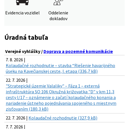
Evidencia vozidiel
Oddelenie
dokladov
Úradná tabuľa
Verejné vyhlášky /
Doprava a pozemné komunikácie
7. 8. 2026 |
Kolaudačné rozhodnutie – stavba “Riešenie havarijného
úseku na Kavečianskej ceste, I. etapa (336,7 kB)
22. 7. 2026 |
"Strategické územie Valaliky" – Fáza 1 – externá
infraštruktúra SO 106 Okružná križovatka "D" v km 11,3
cesty I/17 – oznámenie o začatí kolaudačného konania a
nariadenie ústneho pojednávania spojeného s miestnym
zisťovaním (180,3 kB)
22. 7. 2026 |
Kolaudačné rozhodnutie (327,9 kB)
7. 7. 2026 |