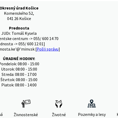
Okresný úrad Košice
Komenského 52,
041 26 Košice
Prednosta
JUDr. Tomáš Kysela
ientske centrum -> 055/ 600 14 70
ednosta -> 055/ 600 12 01]
nosta.ke'@'minv.sk [
Pošli správu
]
ÚRADNÉ HODINY:
Pondelok: 08:00 - 15:00
Utorok: 08:00 - 15:00
Streda: 08:00 - 17:00
Štvrtok: 08:00 - 15:00
Piatok: 08:00 - 14:00
ná
Pozemky a lesy
Živnostenské
Životné