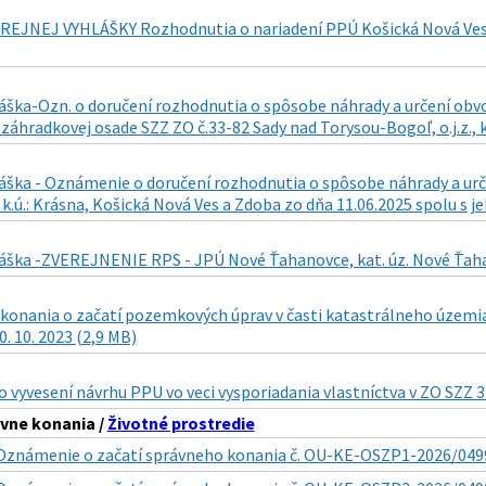
REJNEJ VYHLÁŠKY Rozhodnutia o nariadení PPÚ Košická Nová Ves 
láška-Ozn. o doručení rozhodnutia o spôsobe náhrady a určení obv
áhradkovej osade SZZ ZO č.33-82 Sady nad Torysou-Bogoľ, o.j.z., k
áška - Oznámenie o doručení rozhodnutia o spôsobe náhrady a urč
., k.ú.: Krásna, Košická Nová Ves a Zdoba zo dňa 11.06.2025 spolu s j
áška -ZVEREJNENIE RPS - JPÚ Nové Ťahanovce, kat. úz. Nové Ťahano
konania o začatí pozemkových úprav v časti katastrálneho územia 
0. 10. 2023 (2,9 MB)
vyvesení návrhu PPU vo veci vysporiadania vlastníctva v ZO SZZ 32
vne konania /
Životné prostredie
Oznámenie o začatí správneho konania č. OU-KE-OSZP1-2026/0499