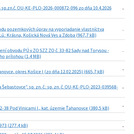
sp.zn.č. OU-KE-PLO-2026-000872-096 zo dňa 10.4.2026
odu pozemkových úprav na vyporiadanie vlastníctva
.ú.: Krásna, Košická Nová Ves a Zdoba (967,7 kB)
ení obvodu PÚ v ZO SZZ ZO č. 33-82 Sady nad Torysou -
eho prílohou (1,4 MB)
vce, okres Košice I (zo dňa 12.02.2025) (665,7 kB)
Šebastovce", sp. zn. č.: sp. zn. č. OU-KE-PLO-2023-039568-
-38 Pod Vinicami I., kat. územie Ťahanovce (380,5 kB)
73 (277,4 kB)