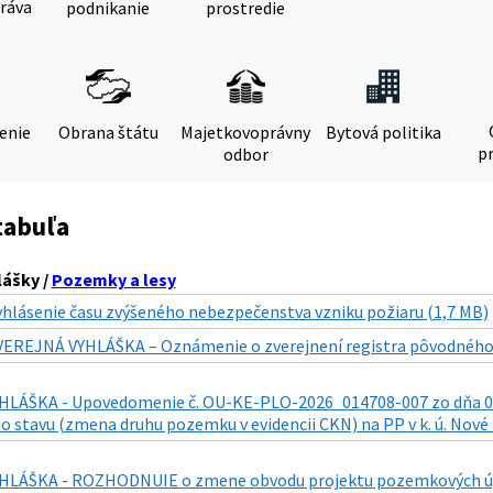
ráva
podnikanie
prostredie
denie
Obrana štátu
Majetkovoprávny
Bytová politika
pr
odbor
tabuľa
lášky /
Pozemky a lesy
yhlásenie času zvýšeného nebezpečenstva vzniku požiaru (1,7 MB)
VEREJNÁ VYHLÁŠKA – Oznámenie o zverejnení registra pôvodného s
LÁŠKA - Upovedomenie č. OU-KE-PLO-2026_014708-007 zo dňa 01.0
 stavu (zmena druhu pozemku v evidencii CKN) na PP v k. ú. Nové
LÁŠKA - ROZHODNUIE o zmene obvodu projektu pozemkových úprav