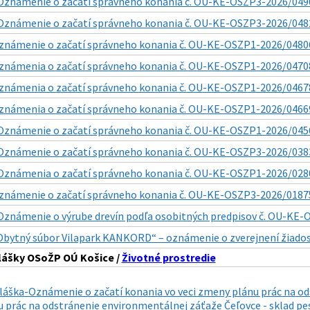
Oznámenie o začatí správneho konania č. OU-KE-OSZP3-2026/04909
Oznámenie o začatí správneho konania č. OU-KE-OSZP3-2026/04825
známenie o začatí správneho konania č. OU-KE-OSZP1-2026/04806
známenia o začatí správneho konania č. OU-KE-OSZP1-2026/04708
známenia o začatí správneho konania č. OU-KE-OSZP1-2026/04678
známenia o začatí správneho konania č. OU-KE-OSZP1-2026/04669
Oznámenie o začatí správneho konania č. OU-KE-OSZP1-2026/0456
Oznámenie o začatí správneho konania č. OU-KE-OSZP3-2026/0383
Oznámenia o začatí správneho konania č. OU-KE-OSZP1-2026/0280
známenie o začatí správneho konania č. OU-KE-OSZP3-2026/018753
Oznámenie o výrube drevín podľa osobitných predpisov č. OU-KE-O
Obytný súbor Vilapark KANKORD“ – oznámenie o zverejnení žiadost
lášky OSoŽP OÚ Košice /
Životné prostredie
láška-Oznámenie o začatí konania vo veci zmeny plánu prác na od
 prác na odstránenie environmentálnej záťaže Čeľovce - sklad pes