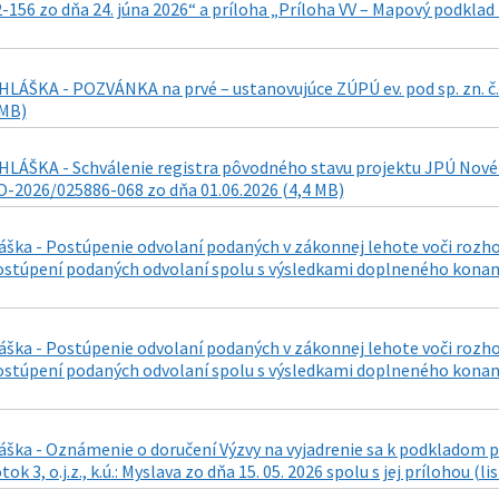
-156 zo dňa 24. júna 2026“ a príloha „Príloha VV – Mapový podkla
LÁŠKA - POZVÁNKA na prvé – ustanovujúce ZÚPÚ ev. pod sp. zn. č
 MB)
LÁŠKA - Schválenie registra pôvodného stavu projektu JPÚ Nové Ťa
-2026/025886-068 zo dňa 01.06.2026 (4,4 MB)
láška - Postúpenie odvolaní podaných v zákonnej lehote voči roz
stúpení podaných odvolaní spolu s výsledkami doplneného konania
láška - Postúpenie odvolaní podaných v zákonnej lehote voči roz
stúpení podaných odvolaní spolu s výsledkami doplneného konania
áška - Oznámenie o doručení Výzvy na vyjadrenie sa k podkladom p
k 3, o.j.z., k.ú.: Myslava zo dňa 15. 05. 2026 spolu s jej prílohou (