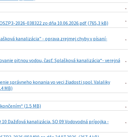
OSZP3-2026-038322 zo dňa 10.06.2026.pdf (765,3 kB)
ašková kanalizácia" - oprava zrejmej chyby v písaní-
ovanie pitnou vodou, časť: Splašková kanalizácia“- verejná
nie správneho konania vo veci žiadosti spol. Valaliky
1,4 MB)
dokončením“ (1,5 MB)
 10 Dažďová kanalizácia, SO 09 Vodovodná prípojka -