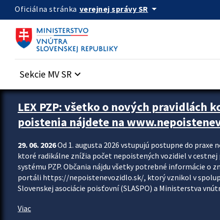
Preskocit na hlavný obsah
arrow_drop_down
verejnej správy SR
Oficiálna stránka
Sekcie MV SR
keyboard_arrow_down
Zastavit automatický posun upútavok
LEX PZP: všetko o nových pravidlách 
poistenia nájdete na www.nepoistenev
29. 06. 2026
Od 1. augusta 2026 vstupujú postupne do praxe 
ktoré radikálne znížia počet nepoistených vozidiel v cestne
systému PZP. Občania nájdu všetky potrebné informácie o 
portáli https://nepoistenevozidlo.sk/, ktorý vznikol v spolu
Slovenskej asociácie poisťovní (SLASPO) a Ministerstva vnútra
Viac