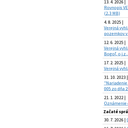
13. 4. 2026 |
Rovnopis VE
(2,3 MB)
4. 8. 2025 |
Verejná vyh
pozemkov v z
12. 6. 2025 |
Verejná vyhl
Bogoľ, o.j.z
17. 2. 2025 |
Verejná vyhl
31. 10. 2023 |
"Nariadenie 
005 zo dňa 2
21. 1. 2022 |
Oznámenie o 
Začaté sprá
30. 7. 2026 |