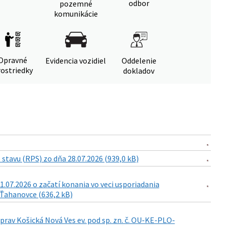
odbor
pozemné
komunikácie
Opravné
Evidencia vozidiel
Oddelenie
ostriedky
dokladov
tavu (RPS) zo dňa 28.07.2026 (939,0 kB)
7.2026 o začatí konania vo veci usporiadania
 Ťahanovce (636,2 kB)
 Košická Nová Ves ev. pod sp. zn. č. OU-KE-PLO-