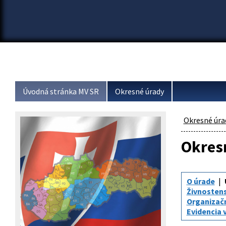
Úvodná stránka MV SR
Okresné úrady
Okresné úra
Okresn
O úrade
Živnosten
Organizač
Evidencia 