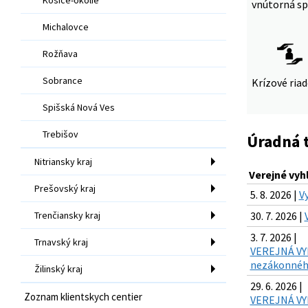
vnútorná sp
Michalovce
Rožňava
Sobrance
Krízové ria
Spišská Nová Ves
Trebišov
Úradná 
Nitriansky kraj
Verejné vyh
Prešovský kraj
5. 8. 2026 |
V
Trenčiansky kraj
30. 7. 2026 |
3. 7. 2026 |
Trnavský kraj
VEREJNÁ VYH
nezákonného
Žilinský kraj
29. 6. 2026 |
Zoznam klientskych centier
VEREJNÁ VYH