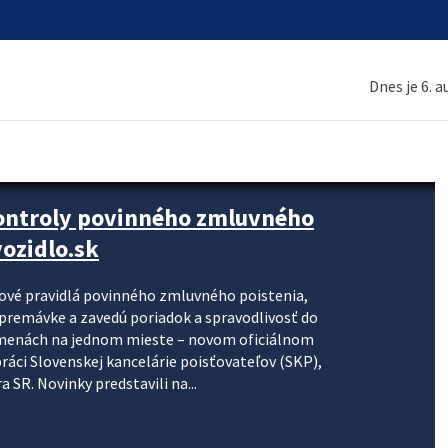
Dnes je 6. 
kontroly povinného zmluvného
ozidlo.sk
nové pravidlá povinného zmluvného poistenia,
j premávke a zavedú poriadok a spravodlivosť do
zmenách na jednom mieste – novom oficiálnom
práci Slovenskej kancelárie poisťovateľov (SKP),
 SR. Novinky predstavili na...