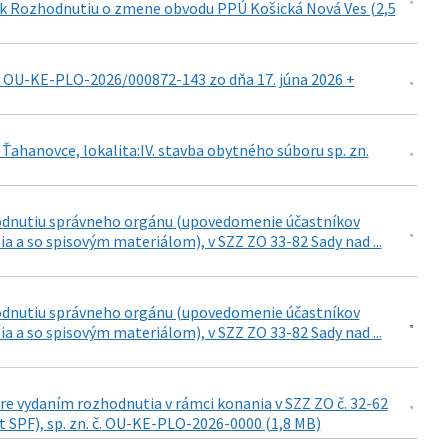
d k Rozhodnutiu o zmene obvodu PPÚ Košická Nová Ves (2,5
. OU-KE-PLO-2026/000872-143 zo dňa 17. júna 2026 +
hanovce, lokalita:IV. stavba obytného súboru sp. zn.
hodnutiu správneho orgánu (upovedomenie účastníkov
 a so spisovým materiálom), v SZZ ZO 33-82 Sady nad ...
hodnutiu správneho orgánu (upovedomenie účastníkov
 a so spisovým materiálom), v SZZ ZO 33-82 Sady nad ...
re vydaním rozhodnutia v rámci konania v SZZ ZO č. 32-62
list SPF), sp. zn. č. OU-KE-PLO-2026-0000 (1,8 MB)