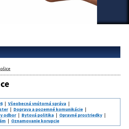
ošice
ice
6
Všeobecná vnútorná správa
ster
Doprava a pozemné komunikácie
y odbor
Bytová politika
Opravné prostriedky
iám
Oznamovanie korupcie