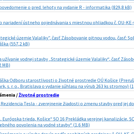
povedomenie o pred. lehoty na vydanie R - informatika (829,8 kB)
 nariadení ústneho pojednávania s miestnou ohliadkou č. OU-KE-
tegické územie Valaliky", časť Zásobovanie pitnou vodou, časť: Spl
áška (557,2 kB)
 užívanie vodnej stavby „Strategické územie Valaliky“, časť Zásob
2 MB)
áška Odboru starostlivosti o životné prostredie OÚ Košice (Preruše
rk, s. r. o., Bratislava o vydanie súhlasu na výrub 263 ks stromov) (
ámenia /
Životné prostredie
„Rezidencia Tesla - zverejnenie žiadosti o zmenu stavby pred jej 
urópska trieda, Košice“ SO 16 Prekládka verejnej kanalizácie, SO
vebného povolenia na vodné stavby“ (1,6 MB)