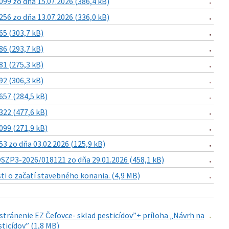
9 zo dňa 15.07.2026 (386,4 kB)
6 zo dňa 13.07.2026 (336,0 kB)
5 (303,7 kB)
6 (293,7 kB)
1 (275,3 kB)
2 (306,3 kB)
57 (284,5 kB)
22 (477,6 kB)
99 (271,9 kB)
 zo dňa 03.02.2026 (125,9 kB)
SZP3-2026/018121 zo dňa 29.01.2026 (458,1 kB)
i o začatí stavebného konania. (4,9 MB)
stránenie EZ Čeľovce- sklad pesticídov”+ príloha „Návrh na
ticídov” (1,8 MB)