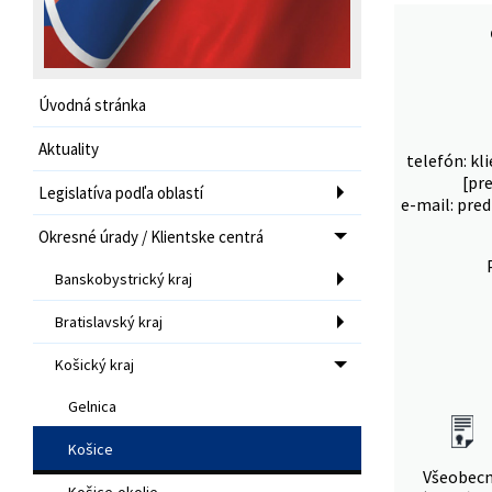
Úvodná stránka
Aktuality
telefón: kl
[pr
Legislatíva podľa oblastí
e-mail: pred
Okresné úrady / Klientske centrá
Banskobystrický kraj
Bratislavský kraj
Košický kraj
Gelnica
Košice
Všeobec
Košice-okolie