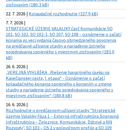
zisťovaním (180,3 kB)
22. 7. 2026 |
Kolaudačné rozhodnutie (327,9 kB)
7. 7. 2026 |
STRATEGICKÉ ÚZEMIE VALALIKY časť Komunikácie SO
101, SO 102, SO 102-1, SO 107, SO 108 – oznámenie o začatí
konania vo veci vydania časovo obmedzeného povolenia
na predčasné užívanie stavby a nariadenie ústneho
pojednávania spojeného s miestnym zisťovaním (183,0
kB)
26. 6. 2026 |
„VEREJNÁ VYHLÁŠKA „Riešenie havarijného úseku na
Kavečianskej ceste, I. etapa“ - Oznámenie o začatí
kolaudačného konania spojeného s konaním o zmene
stavby a nariadenie ústneho pojednávania spojeného s
miestnym zisťovaním“ (180,8 kB)
16. 6. 2026 |
Rozhodnutie o predčasnom užívaní stavby "Strategické
územie Valaliky Fáza 1 – Externá infraštruktúra Dopravná
Infraštruktúra – Železnice, Komunikácie, Dátové a NN
Rozvody", SO 103 – OS 2 v polovičnom profile a SO 109