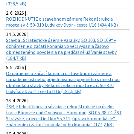
(338,5 kB)
2. 6. 2026 |
ROZHODNUTIE o stavebnom zámere Rekonštrukcia
mosta ev. č. 50-310 Ludvíkov Dvor - cesta I/16 (404,4 kB)
14. 5. 2026 |
Stavba „Strategické územie Valaliky, SO 103, SO 109“ –
oznámenie o začatí konania vo veci vydania časovo
obmedzeného povolenia na predčasné užívanie stavby
(184,7 kB)
5. 5. 2026 |
Oznámenie o začatí konania o stavebnom zámere a
nariadenie ústneho pojednávania spojeného s miestnou
obhliadkou stavby: Rekonštrukcia mosta ev. č. 50-310
Ludvíkov Dvor“ - cesta I/16 (181,5 kB)
28. 4. 2026 |
ŽSR, Elektrifikácia a súvisiace rekonštrukcie na úseku
trate Bánovce nad Ondavou – Humenné, SO 05-38-01 ŽST
Strážske, priecestie žkm 55,311, úprava komunikácie“-
známenie o začatí kolaudačného konania" (177,2 kB)
17. 4. 2026 |