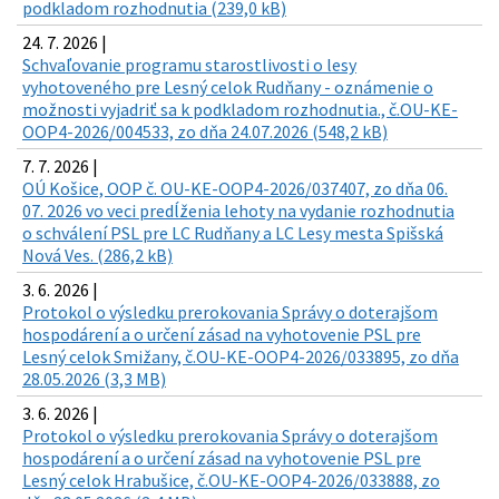
podkladom rozhodnutia (239,0 kB)
24. 7. 2026 |
Schvaľovanie programu starostlivosti o lesy
vyhotoveného pre Lesný celok Rudňany - oznámenie o
možnosti vyjadriť sa k podkladom rozhodnutia., č.OU-KE-
OOP4-2026/004533, zo dňa 24.07.2026 (548,2 kB)
7. 7. 2026 |
OÚ Košice, OOP č. OU-KE-OOP4-2026/037407, zo dňa 06.
07. 2026 vo veci predĺženia lehoty na vydanie rozhodnutia
o schválení PSL pre LC Rudňany a LC Lesy mesta Spišská
Nová Ves. (286,2 kB)
3. 6. 2026 |
Protokol o výsledku prerokovania Správy o doterajšom
hospodárení a o určení zásad na vyhotovenie PSL pre
Lesný celok Smižany, č.OU-KE-OOP4-2026/033895, zo dňa
28.05.2026 (3,3 MB)
3. 6. 2026 |
Protokol o výsledku prerokovania Správy o doterajšom
hospodárení a o určení zásad na vyhotovenie PSL pre
Lesný celok Hrabušice, č.OU-KE-OOP4-2026/033888, zo