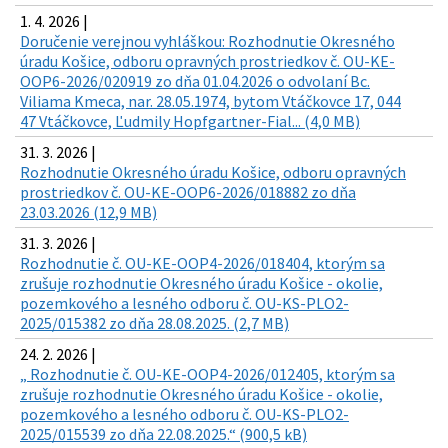
1. 4. 2026 |
Doručenie verejnou vyhláškou: Rozhodnutie Okresného
úradu Košice, odboru opravných prostriedkov č. OU-KE-
OOP6-2026/020919 zo dňa 01.04.2026 o odvolaní Bc.
Viliama Kmeca, nar. 28.05.1974, bytom Vtáčkovce 17, 044
47 Vtáčkovce, Ľudmily Hopfgartner-Fial... (4,0 MB)
31. 3. 2026 |
Rozhodnutie Okresného úradu Košice, odboru opravných
prostriedkov č. OU-KE-OOP6-2026/018882 zo dňa
23.03.2026 (12,9 MB)
31. 3. 2026 |
Rozhodnutie č. OU-KE-OOP4-2026/018404, ktorým sa
zrušuje rozhodnutie Okresného úradu Košice - okolie,
pozemkového a lesného odboru č. OU-KS-PLO2-
2025/015382 zo dňa 28.08.2025. (2,7 MB)
24. 2. 2026 |
„ Rozhodnutie č. OU-KE-OOP4-2026/012405, ktorým sa
zrušuje rozhodnutie Okresného úradu Košice - okolie,
pozemkového a lesného odboru č. OU-KS-PLO2-
2025/015539 zo dňa 22.08.2025.“ (900,5 kB)