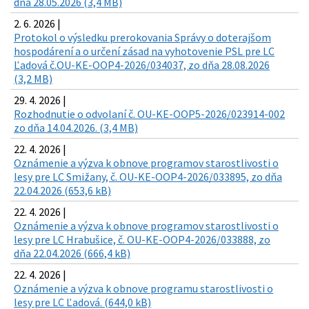
dňa 28.05.2026 (3,4 MB)
2. 6. 2026 |
Protokol o výsledku prerokovania Správy o doterajšom
hospodárení a o určení zásad na vyhotovenie PSL pre LC
Ľadová č.OU-KE-OOP4-2026/034037, zo dňa 28.08.2026
(3,2 MB)
29. 4. 2026 |
Rozhodnutie o odvolaní č. OU-KE-OOP5-2026/023914-002
zo dňa 14.04.2026. (3,4 MB)
22. 4. 2026 |
Oznámenie a výzva k obnove programov starostlivosti o
lesy pre LC Smižany, č. OU-KE-OOP4-2026/033895, zo dňa
22.04.2026 (653,6 kB)
22. 4. 2026 |
Oznámenie a výzva k obnove programov starostlivosti o
lesy pre LC Hrabušice, č. OU-KE-OOP4-2026/033888, zo
dňa 22.04.2026 (666,4 kB)
22. 4. 2026 |
Oznámenie a výzva k obnove programu starostlivosti o
lesy pre LC Ľadová. (644,0 kB)