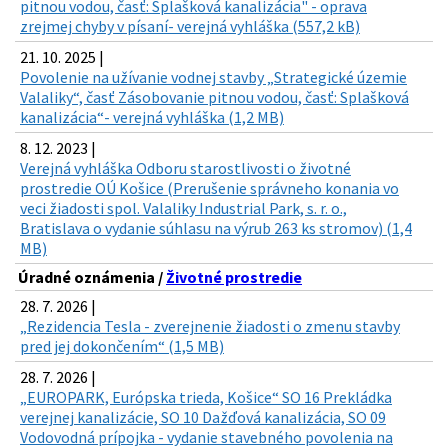
pitnou vodou, časť: Splašková kanalizácia" - oprava
zrejmej chyby v písaní- verejná vyhláška (557,2 kB)
21. 10. 2025 |
Povolenie na užívanie vodnej stavby „Strategické územie
Valaliky“, časť Zásobovanie pitnou vodou, časť: Splašková
kanalizácia“- verejná vyhláška (1,2 MB)
8. 12. 2023 |
Verejná vyhláška Odboru starostlivosti o životné
prostredie OÚ Košice (Prerušenie správneho konania vo
veci žiadosti spol. Valaliky Industrial Park, s. r. o.,
Bratislava o vydanie súhlasu na výrub 263 ks stromov) (1,4
MB)
Úradné oznámenia /
Životné prostredie
28. 7. 2026 |
„Rezidencia Tesla - zverejnenie žiadosti o zmenu stavby
pred jej dokončením“ (1,5 MB)
28. 7. 2026 |
„EUROPARK, Európska trieda, Košice“ SO 16 Prekládka
verejnej kanalizácie, SO 10 Dažďová kanalizácia, SO 09
Vodovodná prípojka - vydanie stavebného povolenia na