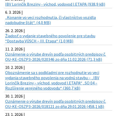
IBV Lorinčík Breziny - východ, vodovod I.ETAPA (938,9 kB)
6. 3. 2026 |
„Konanie vo veci rozhodnutia, či vlastníctvo vozidla
nadobudne štát“. (4,0 MB)
26. 2. 2026 |
Žiadosť o vydanie stavebného povolenie pre stavbu
“Dostavba VÚSCH – III. Etapa“ (1,0 MB)
11. 2. 2026 |
Oznámenie o výrube drevín podľa osobitných predpisov č.
OU-KE-OSZP3-2026/020346 zo dňa 11.02.2026 (71,3 kB)
10. 2. 2026 |
Oboznámenie sa s podkladmi pre rozhodnutie vo veci
vydania stavebného povolenia na vodnú stavbu – „IBV
Lorinčík Breziny – východ, vodovod I.ETAPA“ „SO 04 –
Rozšírenie verejného vodovodu“ (360,7 kB)
30. 1. 2026 |
Oznámenie o výrube drevín podľa osobitných predpisov č.
OU-KE-OSZP3-2026/018121 zo dňa 29.01.2026 (458,1 kB)
23. 1. 2026 |