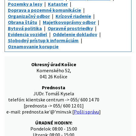
Pozemky a lesy
Kataster
Doprava a pozemné komunikácie
Organizačný odbor
Krízové riadenie
Obrana štátu
Majetkovoprávny odbor
Bytová politika
Opravné prostriedky
Evidencia vozidiel
Oddelenie dokladov
Slobodný prístup k informáciám
Oznamovanie korupcie
Okresný úrad Košice
Komenského 52,
041 26 Košice
Prednosta
JUDr. Tomáš Kysela
telefón: klientske centrum -> 055/ 600 14 70
[prednosta -> 055/ 600 12 01]
e-mail: prednosta.ke'@'minv.sk [
Pošli správu
]
ÚRADNÉ HODINY:
Pondelok: 08:00 - 15:00
Utorok: 08:00 - 15:00