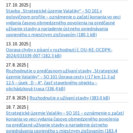
17. 10. 2025 |
Stavba „Strategické územie Valaliky“ – SO 101 v
polovičnom profile – oznámenie o začatí konania vo veci
vydania časovo obmedzeného povolenia na predčasné
užívanie stavby a nariadenie ústneho pojednávania
spojeného s miestnym zisťovaním (180,1 kB)
13. 10. 2025 |
Oprava chyby v písaní v rozhodnutí č. OU-KE-OCDPK-
2024/033339-007 (182,3 kB)
27. 8. 2025 |
Rozhodnutie o predčasnom užívaní stavby „Strategické
územie Valaliky“ – SO 101 Úprava cesty I/17 km 11,3 až
12,5 – úsek „D – A“, časť stavebného objektu –
obchádzková trasa (336,4 kB)
27. 8. 2025 |
Rozhodnutie o užívaní stavby (383,0 kB)
18. 7. 2025 |
Strategické územie Valaliky – SO 101 – oznámenie o začatí
konania vo veci vydania časovo obmedzeného povolenia
na predčasné užívanie stavby a nariadenie ústneho
pojednávania spojeného s miestnym zisťovaním (183,4