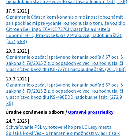
nenadobúda štát a že vozidlo sa stáva odpadom (332,1 kB)
17. 5. 2021 |
Oznámenie účastníkom konania o možnosti oboznámiť
sa s podkladmi pre vydanie rozhodnutia o tom, že vozidlo
Citroen Berlingo EČV KE 727CI vlastníka a držiteľa
Ľubomír Hric, Prakovce 055 62 Prakovce, nadobúda štát
(357,6 kB)
29. 3. 2021 |
Oznámenie o začatí správneho konania podľa § 67 ods. 5
zákona č. 79/2015 Z.z. o odpadoch vo veci rozhodnutia, či
vlastníctvo k vozidlu KE-727CI nadobudne štát. (261,8 kB)
29. 3. 2021 |
Oznámenie o začatí správneho konania podľa § 67 ods. 5
zákona č. 79/2015 Z.z. o odpadoch vo veci rozhodnutia, či
vlastníctvo k vozidlu KS-498EDD nadobudne štát. (272,9
kB)
Úradne oznámenia odboru /
Opravné prostriedky
24. 7. 2026 |
Schvaľovanie PSL vyhotoveného pre LC Lesy mesta
Spišská Nová Ves – oznámenie o možnosti vyjadriť sa k