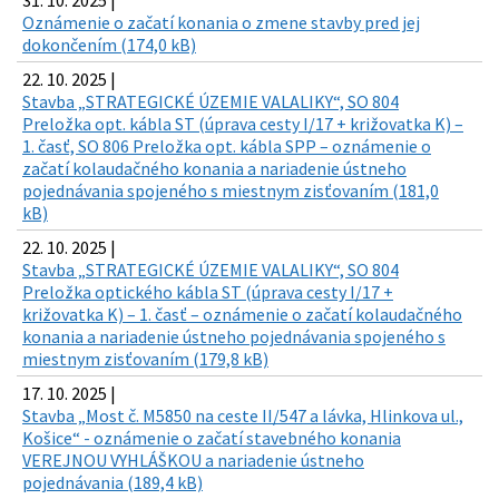
31. 10. 2025 |
Oznámenie o začatí konania o zmene stavby pred jej
dokončením (174,0 kB)
22. 10. 2025 |
Stavba „STRATEGICKÉ ÚZEMIE VALALIKY“, SO 804
Preložka opt. kábla ST (úprava cesty I/17 + križovatka K) –
1. časť, SO 806 Preložka opt. kábla SPP – oznámenie o
začatí kolaudačného konania a nariadenie ústneho
pojednávania spojeného s miestnym zisťovaním (181,0
kB)
22. 10. 2025 |
Stavba „STRATEGICKÉ ÚZEMIE VALALIKY“, SO 804
Preložka optického kábla ST (úprava cesty I/17 +
križovatka K) – 1. časť – oznámenie o začatí kolaudačného
konania a nariadenie ústneho pojednávania spojeného s
miestnym zisťovaním (179,8 kB)
17. 10. 2025 |
Stavba „Most č. M5850 na ceste II/547 a lávka, Hlinkova ul.,
Košice“ - oznámenie o začatí stavebného konania
VEREJNOU VYHLÁŠKOU a nariadenie ústneho
pojednávania (189,4 kB)