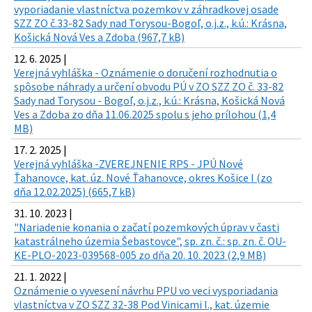
vyporiadanie vlastníctva pozemkov v záhradkovej osade
SZZ ZO č.33-82 Sady nad Torysou-Bogoľ, o.j.z., k.ú.: Krásna,
Košická Nová Ves a Zdoba (967,7 kB)
12. 6. 2025 |
Verejná vyhláška - Oznámenie o doručení rozhodnutia o
spôsobe náhrady a určení obvodu PÚ v ZO SZZ ZO č. 33-82
Sady nad Torysou - Bogoľ, o.j.z., k.ú.: Krásna, Košická Nová
Ves a Zdoba zo dňa 11.06.2025 spolu s jeho prílohou (1,4
MB)
17. 2. 2025 |
Verejná vyhláška -ZVEREJNENIE RPS - JPÚ Nové
Ťahanovce, kat. úz. Nové Ťahanovce, okres Košice I (zo
dňa 12.02.2025) (665,7 kB)
31. 10. 2023 |
"Nariadenie konania o začatí pozemkových úprav v časti
katastrálneho územia Šebastovce", sp. zn. č.: sp. zn. č. OU-
KE-PLO-2023-039568-005 zo dňa 20. 10. 2023 (2,9 MB)
21. 1. 2022 |
Oznámenie o vyvesení návrhu PPU vo veci vysporiadania
vlastníctva v ZO SZZ 32-38 Pod Vinicami I., kat. územie