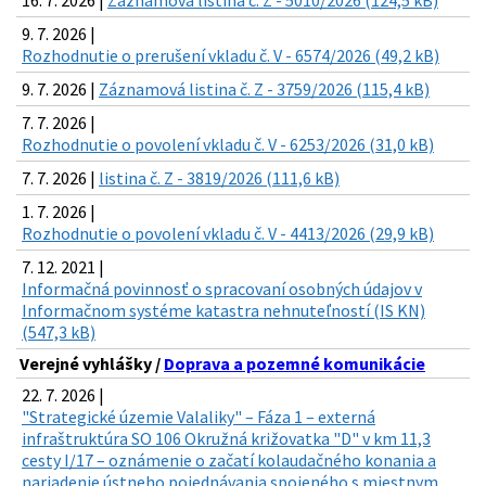
16. 7. 2026 |
Záznamová listina č. Z - 5010/2026 (124,5 kB)
9. 7. 2026 |
Rozhodnutie o prerušení vkladu č. V - 6574/2026 (49,2 kB)
9. 7. 2026 |
Záznamová listina č. Z - 3759/2026 (115,4 kB)
7. 7. 2026 |
Rozhodnutie o povolení vkladu č. V - 6253/2026 (31,0 kB)
7. 7. 2026 |
listina č. Z - 3819/2026 (111,6 kB)
1. 7. 2026 |
Rozhodnutie o povolení vkladu č. V - 4413/2026 (29,9 kB)
7. 12. 2021 |
Informačná povinnosť o spracovaní osobných údajov v
Informačnom systéme katastra nehnuteľností (IS KN)
(547,3 kB)
Verejné vyhlášky /
Doprava a pozemné komunikácie
22. 7. 2026 |
"Strategické územie Valaliky" – Fáza 1 – externá
infraštruktúra SO 106 Okružná križovatka "D" v km 11,3
cesty I/17 – oznámenie o začatí kolaudačného konania a
nariadenie ústneho pojednávania spojeného s miestnym