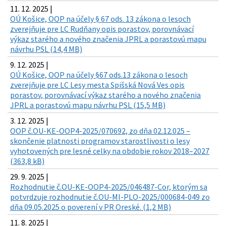
11. 12. 2025 |
OÚ Košice, OOP na účely § 67 ods. 13 zákona o lesoch
zverejňuje pre LC Rudňany opis porastov, porovnávací
výkaz starého a nového značenia JPRL a porastovú mapu
návrhu PSL (14,4 MB)
9. 12. 2025 |
OÚ Košice, OOP na účely §67 ods.13 zákona o lesoch
zverejňuje pre LC Lesy mesta Spišská Nová Ves opis
porastov, porovnávací výkaz starého a nového značenia
JPRL a porastovú mapu návrhu PSL (15,5 MB)
3. 12. 2025 |
OOP č.OU-KE-OOP4-2025/070692, zo dňa 02.12.025 –
skončenie platnosti programov starostlivosti o lesy
vyhotovených pre lesné celky na obdobie rokov 2018–2027
(363,8 kB)
29. 9. 2025 |
Rozhodnutie č.OU-KE-OOP4-2025/046487-Cor, ktorým sa
potvrdzuje rozhodnutie č.OU-MI-PLO-2025/000684-049 zo
dňa 09.05.2025 o poverení v PR Oreské. (1,2 MB)
11. 8. 2025 |