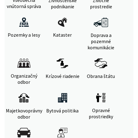
Všeobecná
Živnostenské
Životné
vnútorná správa
podnikanie
prostredie
Pozemky a lesy
Kataster
Doprava a
pozemné
komunikácie
Organizačný
Krízové riadenie
Obrana štátu
odbor
Opravné
Majetkovoprávny
Bytová politika
prostriedky
odbor