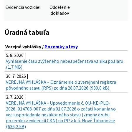
Evidencia vozidiel
Oddelenie
dokladov
Úradná tabuľa
Verejné vyhlášky /
Pozemky a lesy
5. 8. 2026 |
Vyhlásenie času zvýšeného nebezpečenstva vzniku požiaru
(1,7 MB)
30. 7. 2026 |
VEREJNÁ VYHLÁŠKA – Oznámenie o zverejnení registra
pôvodného stavu (RPS) zo dňa 28.07.2026 (939,0 kB)
3. 7. 2026 |
VEREJNÁ VYHLÁŠKA - Upovedomenie č. OU-KE-PLO-
2026_014708-007 zo dňa 01.07.2026 o začatí konania vo
veci usporiadania nezákonného stavu (zmena druhu
pozemku v evidencii CKN) na PP v k. ú. Nové Ťahanovce
(636,2 kB)