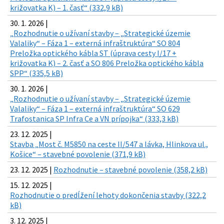
križovatka K) – 1. časť“ (332,9 kB)
30. 1. 2026 |
„Rozhodnutie o užívaní stavby – „Strategické územie
Valaliky“ – Fáza 1 – externá infraštruktúra“ SO 804
Preložka optického kábla ST (úprava cesty I/17 +
križovatka K) – 2. časť a SO 806 Preložka optického kábla
SPP“ (335,5 kB)
30. 1. 2026 |
„Rozhodnutie o užívaní stavby – „Strategické územie
Valaliky“ – Fáza 1 – externá infraštruktúra“ SO 629
Trafostanica SP Infra Ce a VN prípojka“ (333,3 kB)
23. 12. 2025 |
Stavba „Most č. M5850 na ceste II/547 a lávka, Hlinkova ul.,
Košice“ – stavebné povolenie (371,9 kB)
23. 12. 2025 |
Rozhodnutie – stavebné povolenie (358,2 kB)
15. 12. 2025 |
Rozhodnutie o predĺžení lehoty dokončenia stavby (322,2
kB)
3. 12. 2025 |