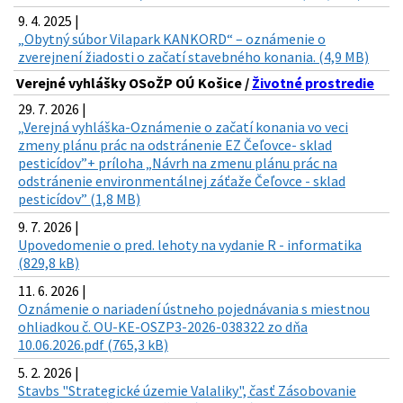
9. 4. 2025 |
„Obytný súbor Vilapark KANKORD“ – oznámenie o
zverejnení žiadosti o začatí stavebného konania. (4,9 MB)
Verejné vyhlášky OSoŽP OÚ Košice /
Životné prostredie
29. 7. 2026 |
„Verejná vyhláška-Oznámenie o začatí konania vo veci
zmeny plánu prác na odstránenie EZ Čeľovce- sklad
pesticídov”+ príloha „Návrh na zmenu plánu prác na
odstránenie environmentálnej záťaže Čeľovce - sklad
pesticídov” (1,8 MB)
9. 7. 2026 |
Upovedomenie o pred. lehoty na vydanie R - informatika
(829,8 kB)
11. 6. 2026 |
Oznámenie o nariadení ústneho pojednávania s miestnou
ohliadkou č. OU-KE-OSZP3-2026-038322 zo dňa
10.06.2026.pdf (765,3 kB)
5. 2. 2026 |
Stavbs "Strategické územie Valaliky", časť Zásobovanie