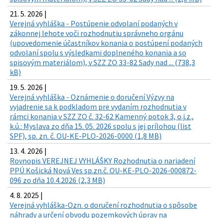
21. 5. 2026 |
Verejná vyhláška - Postúpenie odvolaní podaných v
zákonnej lehote voči rozhodnutiu správneho orgánu
(upovedomenie účastníkov konania o postúpení podaných
odvolaní spolu s výsledkami doplneného konania a so
spisovým materiálom), v SZZ ZO 33-82 Sady nad ... (738,3
kB)
19. 5. 2026 |
Verejná vyhláška - Oznámenie o doručení Výzvy na
vyjadrenie sa k podkladom pre vydaním rozhodnutia v
rámci konania v SZZ ZO č. 32-62 Kamenný potok 3, o.j.z.,
k.ú.: Myslava zo dňa 15. 05. 2026 spolu s jej prílohou (list
SPF), sp. zn. č. OU-KE-PLO-2026-0000 (1,8 MB)
13. 4. 2026 |
Rovnopis VEREJNEJ VYHLÁŠKY Rozhodnutia o nariadení
PPÚ Košická Nová Ves sp.zn.č. OU-KE-PLO-2026-000872-
096 zo dňa 10.4.2026 (2,3 MB)
4. 8. 2025 |
Verejná vyhláška-Ozn. o doručení rozhodnutia o spôsobe
náhrady a určení obvodu pozemkových úprav na