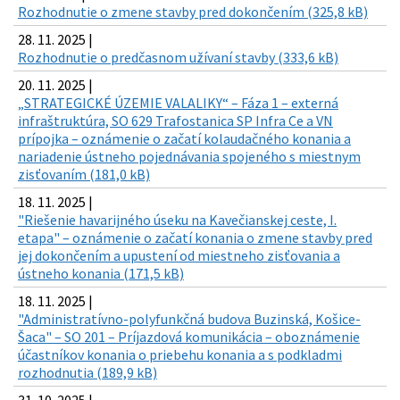
Rozhodnutie o zmene stavby pred dokončením (325,8 kB)
28. 11. 2025 |
Rozhodnutie o predčasnom užívaní stavby (333,6 kB)
20. 11. 2025 |
„STRATEGICKÉ ÚZEMIE VALALIKY“ – Fáza 1 – externá
infraštruktúra, SO 629 Trafostanica SP Infra Ce a VN
prípojka – oznámenie o začatí kolaudačného konania a
nariadenie ústneho pojednávania spojeného s miestnym
zisťovaním (181,0 kB)
18. 11. 2025 |
"Riešenie havarijného úseku na Kavečianskej ceste, I.
etapa" – oznámenie o začatí konania o zmene stavby pred
jej dokončením a upustení od miestneho zisťovania a
ústneho konania (171,5 kB)
18. 11. 2025 |
"Administratívno-polyfunkčná budova Buzinská, Košice-
Šaca" – SO 201 – Príjazdová komunikácia – oboznámenie
účastníkov konania o priebehu konania a s podkladmi
rozhodnutia (189,9 kB)