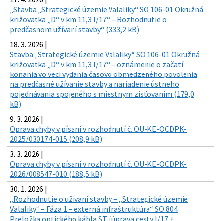
„Stavba „Strategické územie Valaliky“ SO 106-01 Okružná
križovatka „D“ v km 11,3 I/17“ – Rozhodnutie o
predčasnom užívaní stavby“ (333,2 kB)
18. 3. 2026 |
Stavba „Strategické územie Valaliky“ SO 106-01 Okružná
križovatka „D“ v km 11,3 I/17“ – oznámenie o začatí
konania vo veci vydania časovo obmedzeného povolenia
na predčasné užívanie stavby a nariadenie ústneho
pojednávania spojeného s miestnym zisťovaním (179,0
kB)
9. 3. 2026 |
Oprava chyby v písaní v rozhodnutí č. OU-KE-OCDPK-
2025/030174-015 (208,9 kB)
3. 3. 2026 |
Oprava chyby v písaní v rozhodnutí č. OU-KE-OCDPK-
2026/008547-010 (188,5 kB)
30. 1. 2026 |
„Rozhodnutie o užívaní stavby – „Strategické územie
Valaliky“ – Fáza 1 – externá infraštruktúra“ SO 804
Preložka optického kábla ST (úprava cesty I/17 +