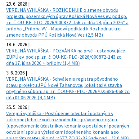
29. 6. 2026 |
VEREJNÁ VYHLÁŠKA - ROZHODNUIE o zmene obvodu
projektu pozemkových úprav Košická Nová Ves ev. pod sp.
zn. č. OU-KE-PLO-2026/000872-156 zo dňa 24. júna 2026“ a
príloha „Príloha VV – Mapový podklad k Rozhodnutiu o
zmene obvodu PPÚ Košická Nová Ves (2,5 MB)
18. 6. 2026 |
VEREJNÁ VYHLÁŠKA - POZVÁNKA na prvé – ustanovujúce
ZÚPÚ ev. pod sp. zn. č. OU-KE-PLO-2026/000872-143 zo
dňa 17. júna 2026 + prílohy (1,4 MB)
3. 6. 2026 |
VEREJNÁ VYHLÁŠKA - Schválenie registra pôvodného
stavu projektu JPÚ Nové Ťahanovce, lokalita:IV. stavba
obytného súboru sp. zn. č.OU-KE-PLO-2026/025886-068 zo
dňa 01.06.2026 (4,4 MB)
25. 5. 2026 |
Verejná vyhláška - Postúpenie odvolaní podaných v
zákonnej lehote voči rozhodnutiu správneho orgánu
(upovedomenie účastníkov konania o postúpení podaných
odvolaní spolu s výsledkami doplneného konania a so
spisovým materiálom), v SZZ ZO 33-82 Sady nad ... (2,0 MB)