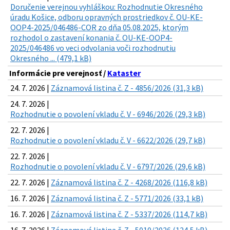
Doručenie verejnou vyhláškou: Rozhodnutie Okresného
úradu Košice, odboru opravných prostriedkov č. OU-KE-
OOP4-2025/046486-COR zo dňa 05.08.2025, ktorým
rozhodol o zastavení konania č. OU-KE-OOP4-
2025/046486 vo veci odvolania voči rozhodnutiu
Okresného ... (479,1 kB)
Informácie pre verejnosť /
Kataster
24. 7. 2026 |
Záznamová listina č. Z - 4856/2026 (31,3 kB)
24. 7. 2026 |
Rozhodnutie o povolení vkladu č. V - 6946/2026 (29,3 kB)
22. 7. 2026 |
Rozhodnutie o povolení vkladu č. V - 6622/2026 (29,7 kB)
22. 7. 2026 |
Rozhodnutie o povolení vkladu č. V - 6797/2026 (29,6 kB)
22. 7. 2026 |
Záznamová listina č. Z - 4268/2026 (116,8 kB)
16. 7. 2026 |
Záznamová listina č. Z - 5771/2026 (33,1 kB)
16. 7. 2026 |
Záznamová listina č. Z - 5337/2026 (114,7 kB)