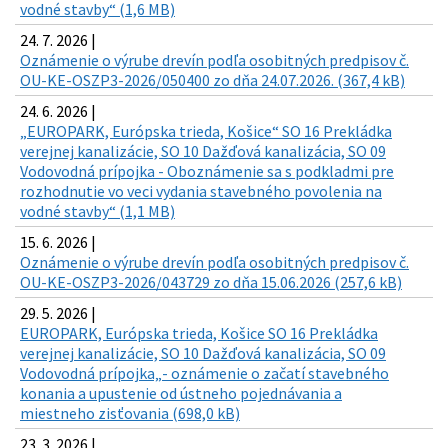
vodné stavby“ (1,6 MB)
24. 7. 2026 |
Oznámenie o výrube drevín podľa osobitných predpisov č.
OU-KE-OSZP3-2026/050400 zo dňa 24.07.2026. (367,4 kB)
24. 6. 2026 |
„EUROPARK, Európska trieda, Košice“ SO 16 Prekládka
verejnej kanalizácie, SO 10 Dažďová kanalizácia, SO 09
Vodovodná prípojka - Oboznámenie sa s podkladmi pre
rozhodnutie vo veci vydania stavebného povolenia na
vodné stavby“ (1,1 MB)
15. 6. 2026 |
Oznámenie o výrube drevín podľa osobitných predpisov č.
OU-KE-OSZP3-2026/043729 zo dňa 15.06.2026 (257,6 kB)
29. 5. 2026 |
EUROPARK, Európska trieda, Košice SO 16 Prekládka
verejnej kanalizácie, SO 10 Dažďová kanalizácia, SO 09
Vodovodná prípojka„- oznámenie o začatí stavebného
konania a upustenie od ústneho pojednávania a
miestneho zisťovania (698,0 kB)
23. 3. 2026 |