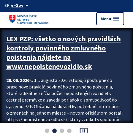
Preskocit na hlavný obsah
arrow_drop_down
SK
e-Gov
menu
Menu
Zastavit automatický posun upútavok
LEX PZP: všetko o nových pravidlách
kontroly povinného zmluvného
poistenia nájdete na
www.nepoistenevozidlo.sk
29. 06. 2026
Od 1. augusta 2026 vstupujú postupne do
praxe nové pravidlá povinného zmluvného poistenia,
ktoré radikálne znížia počet nepoistených vozidiel v
cestnej premávke a zavedú poriadok a spravodlivosť do
systému PZP. Občania nájdu všetky potrebné informácie
o zmenách na jednom mieste – novom oficiálnom portáli
https://nepoistenevozidlo.sk/, ktorý vznikol v spolupráci
Slovenskej kancelárie poisťovateľov (SKP), Slovenskej
pause_presentation
asociácie poisťovní (SLASPO) a Ministerstva vnútra SR.