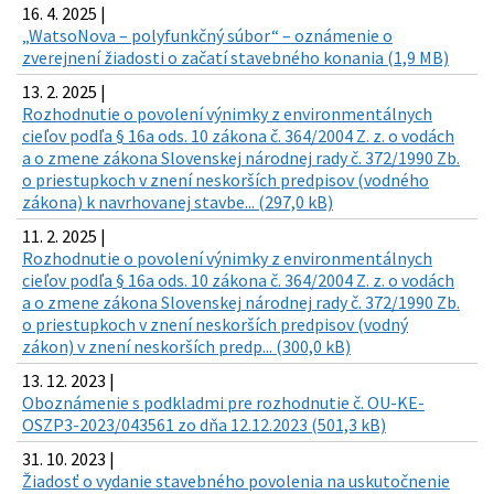
16. 4. 2025 |
„WatsoNova – polyfunkčný súbor“ – oznámenie o
zverejnení žiadosti o začatí stavebného konania (1,9 MB)
13. 2. 2025 |
Rozhodnutie o povolení výnimky z environmentálnych
cieľov podľa § 16a ods. 10 zákona č. 364/2004 Z. z. o vodách
a o zmene zákona Slovenskej národnej rady č. 372/1990 Zb.
o priestupkoch v znení neskorších predpisov (vodného
zákona) k navrhovanej stavbe... (297,0 kB)
11. 2. 2025 |
Rozhodnutie o povolení výnimky z environmentálnych
cieľov podľa § 16a ods. 10 zákona č. 364/2004 Z. z. o vodách
a o zmene zákona Slovenskej národnej rady č. 372/1990 Zb.
o priestupkoch v znení neskorších predpisov (vodný
zákon) v znení neskorších predp... (300,0 kB)
13. 12. 2023 |
Oboznámenie s podkladmi pre rozhodnutie č. OU-KE-
OSZP3-2023/043561 zo dňa 12.12.2023 (501,3 kB)
31. 10. 2023 |
Žiadosť o vydanie stavebného povolenia na uskutočnenie