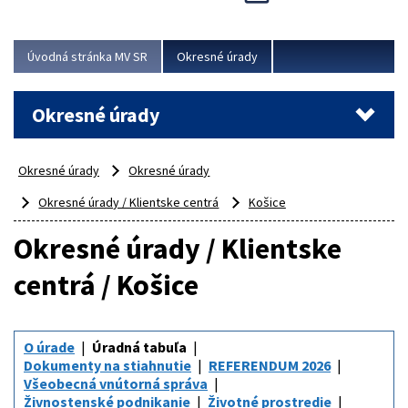
Novinky predstavili na...
Viac
Úvodná stránka MV SR
Okresné úrady
Okresné úrady
Okresné úrady
Okresné úrady
Okresné úrady / Klientske centrá
Košice
Okresné úrady / Klientske
centrá / Košice
O úrade
Úradná tabuľa
Dokumenty na stiahnutie
REFERENDUM 2026
Všeobecná vnútorná správa
Živnostenské podnikanie
Životné prostredie