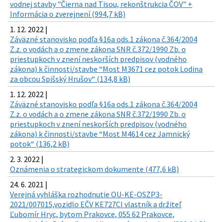
vodnej stavby "Čierna nad Tisou, rekonštrukcia ČOV" +
Informácia o zverejnení (994,7 kB)
1. 12. 2022 |
Záväzné stanovisko podľa §16a ods.1 zákona č.364/2004
Z.z. o vodách a o zmene zákona SNR č.372/1990 Zb. o
priestupkoch v znení neskorších predpisov (vodného
zákona) k činnosti/stavbe “Most M3671 cez potok Lodina
za obcou Spišský Hrušov“ (134,8 kB)
1. 12. 2022 |
Záväzné stanovisko podľa §16a ods.1 zákona č.364/2004
Z.z. o vodách a o zmene zákona SNR č.372/1990 Zb. o
priestupkoch v znení neskorších predpisov (vodného
zákona) k činnosti/stavbe “Most M4614 cez Jamnický
potok“ (136,2 kB)
2. 3. 2022 |
Oznámenia o strategickom dokumente (477,6 kB)
24. 6. 2021 |
Verejná vyhláška rozhodnutie OU-KE-OSZP3-
2021/007015,vozidlo EČV KE727CI vlastník a držiteľ
Ľubomír Hryc, bytom Prakovce, 055 62 Prakovce,