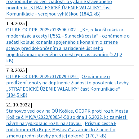
rozhodnutie vo veci žiadosti o vydanie stavebného
povolenia „STRATEGICKÉ ÚZEMIE VALALIKY“ časť
Komunikácie – verejnou vyhláškou (184,2 kB)
1. 4. 2025 |
OU-KE-OCDPK-2025/023596-002 – „KE, rekonštrukcia a
modernizácia cesty II/552 – Slanecká cesta“ - oznámenie o
začatí kolaud.konania spojeného s konaním o zmene
stavby pred dokončením a nariadenie ústneho
pojednávania spojeného s miestnym zisťovaním (221,2
kB)
7. 3. 2025 |
OU-KE-OCDPK-2025/017029-029 - „Oznámenie o
predĺžení lehoty na doplnenie žiadosti o povolenie stavby
„STRATEGICKÉ ÚZEMIE VALALIKY“ časť Komunikácie“
(184,5 kB)
21. 10. 2022 |
Stanov.vo veci odv. na OÚ Košice, OCDPK proti rozh. Mesta
Košice č. MK/A/2022/03054-50 zo dňa 1.6.2022, kt.zamietli
návrh na vyd.kolaud.rozh. na stavbu: „Prístup.cesta k
rod.domom Na Kope, Myslava“ a zamietlo žiadosť o
zmenu predm.stavby pred jej dokonč. (170,7 kB)