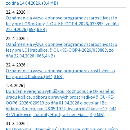
zo dňa 14.04.2026. (3,4 MB)
22. 4. 2026 |
Oznámenie a výzva k obnove programov starostlivosti o
lesy pre LC Smižany, č. OU-KE-OOP4-2026/033895, zo dňa
22.04.2026 (653,6 kB)
22. 4. 2026 |
Oznámenie a výzva k obnove programov starostlivosti o
lesy pre LC Hrabušice, č. OU-KE-OOP4-2026/033888, zo
dňa 22.04.2026 (666,4 kB)
22. 4. 2026 |
Oznámenie a výzva k obnove programu starostlivosti o
lesy pre LC Ľadová. (644,0 kB)
1. 4. 2026 |
Doručenie verejnou vyhláškou: Rozhodnutie Okresného
úradu Košice, odboru opravných prostriedkov č. OU-KE-
OOP6-2026/020919 zo dňa 01.04.2026 o odvolaní Bc.
Viliama Kmeca, nar. 28.05.1974, bytom Vtáčkovce 17, 044
47 Vtáčkovce, Ľudmily Hopfgartner-Fial... (4,0 MB)
31. 3. 2026 |
Rozhodnutie Okresného úradu Košice, odboru opravných