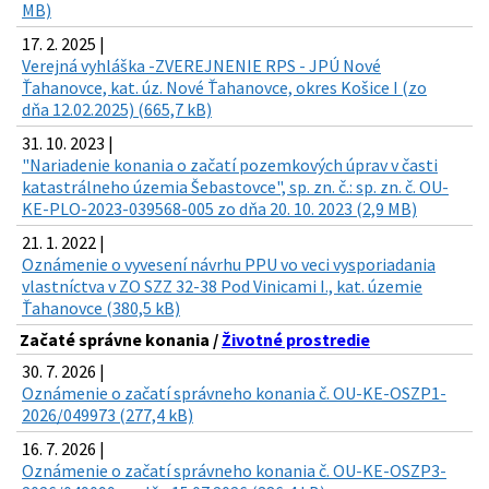
MB)
17. 2. 2025 |
Verejná vyhláška -ZVEREJNENIE RPS - JPÚ Nové
Ťahanovce, kat. úz. Nové Ťahanovce, okres Košice I (zo
dňa 12.02.2025) (665,7 kB)
31. 10. 2023 |
"Nariadenie konania o začatí pozemkových úprav v časti
katastrálneho územia Šebastovce", sp. zn. č.: sp. zn. č. OU-
KE-PLO-2023-039568-005 zo dňa 20. 10. 2023 (2,9 MB)
21. 1. 2022 |
Oznámenie o vyvesení návrhu PPU vo veci vysporiadania
vlastníctva v ZO SZZ 32-38 Pod Vinicami I., kat. územie
Ťahanovce (380,5 kB)
Začaté správne konania /
Životné prostredie
30. 7. 2026 |
Oznámenie o začatí správneho konania č. OU-KE-OSZP1-
2026/049973 (277,4 kB)
16. 7. 2026 |
Oznámenie o začatí správneho konania č. OU-KE-OSZP3-