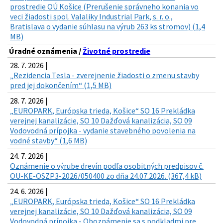
prostredie OÚ Košice (Prerušenie správneho konania vo
veci žiadosti spol. Valaliky Industrial Park, s. r. o.,
Bratislava o vydanie súhlasu na výrub 263 ks stromov) (1,4
MB)
Úradné oznámenia /
Životné prostredie
28. 7. 2026 |
„Rezidencia Tesla - zverejnenie žiadosti o zmenu stavby
pred jej dokončením“ (1,5 MB)
28. 7. 2026 |
„EUROPARK, Európska trieda, Košice“ SO 16 Prekládka
verejnej kanalizácie, SO 10 Dažďová kanalizácia, SO 09
Vodovodná prípojka - vydanie stavebného povolenia na
vodné stavby“ (1,6 MB)
24. 7. 2026 |
Oznámenie o výrube drevín podľa osobitných predpisov č.
OU-KE-OSZP3-2026/050400 zo dňa 24.07.2026. (367,4 kB)
24. 6. 2026 |
„EUROPARK, Európska trieda, Košice“ SO 16 Prekládka
verejnej kanalizácie, SO 10 Dažďová kanalizácia, SO 09
Vodovodná prípojka - Oboznámenie sa s podkladmi pre