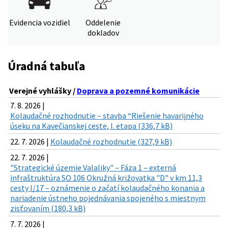
Evidencia vozidiel
Oddelenie
dokladov
Úradná tabuľa
Verejné vyhlášky /
Doprava a pozemné komunikácie
7. 8. 2026 |
Kolaudačné rozhodnutie – stavba “Riešenie havarijného
úseku na Kavečianskej ceste, I. etapa (336,7 kB)
22. 7. 2026 |
Kolaudačné rozhodnutie (327,9 kB)
22. 7. 2026 |
"Strategické územie Valaliky" – Fáza 1 – externá
infraštruktúra SO 106 Okružná križovatka "D" v km 11,3
cesty I/17 – oznámenie o začatí kolaudačného konania a
nariadenie ústneho pojednávania spojeného s miestnym
zisťovaním (180,3 kB)
7. 7. 2026 |