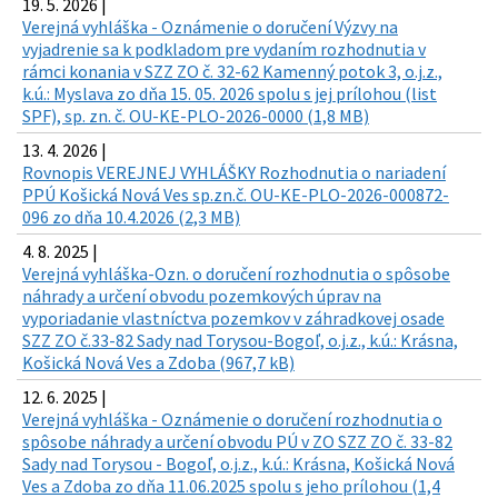
19. 5. 2026 |
Verejná vyhláška - Oznámenie o doručení Výzvy na
vyjadrenie sa k podkladom pre vydaním rozhodnutia v
rámci konania v SZZ ZO č. 32-62 Kamenný potok 3, o.j.z.,
k.ú.: Myslava zo dňa 15. 05. 2026 spolu s jej prílohou (list
SPF), sp. zn. č. OU-KE-PLO-2026-0000 (1,8 MB)
13. 4. 2026 |
Rovnopis VEREJNEJ VYHLÁŠKY Rozhodnutia o nariadení
PPÚ Košická Nová Ves sp.zn.č. OU-KE-PLO-2026-000872-
096 zo dňa 10.4.2026 (2,3 MB)
4. 8. 2025 |
Verejná vyhláška-Ozn. o doručení rozhodnutia o spôsobe
náhrady a určení obvodu pozemkových úprav na
vyporiadanie vlastníctva pozemkov v záhradkovej osade
SZZ ZO č.33-82 Sady nad Torysou-Bogoľ, o.j.z., k.ú.: Krásna,
Košická Nová Ves a Zdoba (967,7 kB)
12. 6. 2025 |
Verejná vyhláška - Oznámenie o doručení rozhodnutia o
spôsobe náhrady a určení obvodu PÚ v ZO SZZ ZO č. 33-82
Sady nad Torysou - Bogoľ, o.j.z., k.ú.: Krásna, Košická Nová
Ves a Zdoba zo dňa 11.06.2025 spolu s jeho prílohou (1,4