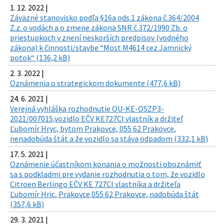
1. 12. 2022 |
Záväzné stanovisko podľa §16a ods.1 zákona č.364/2004
Z.z. o vodách a o zmene zákona SNR č.372/1990 Zb. o
priestupkoch v znení neskorších predpisov (vodného
zákona) k činnosti/stavbe “Most M4614 cez Jamnický
potok“ (136,2 kB)
2. 3. 2022 |
Oznámenia o strategickom dokumente (477,6 kB)
24. 6. 2021 |
Verejná vyhláška rozhodnutie OU-KE-OSZP3-
2021/007015,vozidlo EČV KE727CI vlastník a držiteľ
Ľubomír Hryc, bytom Prakovce, 055 62 Prakovce,
nenadobúda štát a že vozidlo sa stáva odpadom (332,1 kB)
17. 5. 2021 |
Oznámenie účastníkom konania o možnosti oboznámiť
sa s podkladmi pre vydanie rozhodnutia o tom, že vozidlo
Citroen Berlingo EČV KE 727CI vlastníka a držiteľa
Ľubomír Hric, Prakovce 055 62 Prakovce, nadobúda štát
(357,6 kB)
29. 3. 2021 |