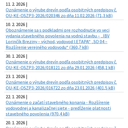
11. 2. 2026 |
Oznámenie o výrube drevín podľa osobitných predpisov č.
OU-KE-OSZP3-2026/020346 zo dňa 11.02.2026 (71,3 kB)
10. 2. 2026 |
Oboznámenie sa s podkladmi pre rozhodnutie vo veci
vydania stavebného povolenia na vodnú stavbu – „IBV
Lorinčík Breziny – východ, vodovod I.ETAPA“ „SO 04 –
Rozšírenie verejného vodovodu“ (360,7 kB)
30. 1. 2026 |
Oznámenie o výrube drevín podľa osobitných predpisov č.
OU-KE-OSZP3-2026/018121 zo dňa 29.01.2026 (458,1 kB)
23. 1. 2026 |
Oznámenie o výrube drevín podľa osobitných predpisov č.
OU-KE-OSZP3-2026/016722 zo dňa 23.01.2026 (401,5 kB)
22. 1. 2026 |
Oznámenie o začatí stavebného konania - Rozšírenie
vodovodnej a kanalizačnej siete - predĺženie platnosti
stavebného povolenia (970,4 kB)
20. 1. 2026 |