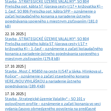
Stavba „STRATEGICKÉ ÚZEMIE VALALIKY“, SO 804
Preložka opt. kábla ST (úprava cesty I/17 + križovatka K) –
1. časť, SO 806 Preložka opt. kábla SPP – oznámenie o
začatí kolaudačného konania a nariadenie ústneho
pojednávania spojeného s miestnym zisťovaním (181,0
kB)
22. 10. 2025 |
Stavba „STRATEGICKÉ ÚZEMIE VALALIKY“, SO 804
Preložka optického kábla ST (úprava cesty I/17 +
križovatka K) – 1. časť – oznámenie o začatí kolaudačného
konania a nariadenie ústneho pojednávania spojeného s
miestnym zisťovaním (179,8 kB)
17. 10. 2025 |
Stavba „Most č. M5850 na ceste II/547 a lávka, Hlinkova ul.,
Košice“ - oznámenie o začatí stavebného konania
VEREJNOU VYHLÁŠKOU a nariadenie ústneho
pojednávania (189,4 kB)
17. 10. 2025 |
Stavba „Strategické územie Valaliky“ – SO 101 v
polovičnom profile – oznámenie o začatí konania vo veci
vydania časovo obmedzeného povolenia na predčasné