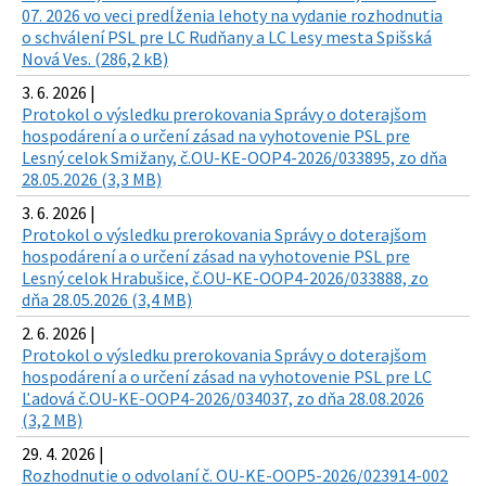
07. 2026 vo veci predĺženia lehoty na vydanie rozhodnutia
o schválení PSL pre LC Rudňany a LC Lesy mesta Spišská
Nová Ves. (286,2 kB)
3. 6. 2026 |
Protokol o výsledku prerokovania Správy o doterajšom
hospodárení a o určení zásad na vyhotovenie PSL pre
Lesný celok Smižany, č.OU-KE-OOP4-2026/033895, zo dňa
28.05.2026 (3,3 MB)
3. 6. 2026 |
Protokol o výsledku prerokovania Správy o doterajšom
hospodárení a o určení zásad na vyhotovenie PSL pre
Lesný celok Hrabušice, č.OU-KE-OOP4-2026/033888, zo
dňa 28.05.2026 (3,4 MB)
2. 6. 2026 |
Protokol o výsledku prerokovania Správy o doterajšom
hospodárení a o určení zásad na vyhotovenie PSL pre LC
Ľadová č.OU-KE-OOP4-2026/034037, zo dňa 28.08.2026
(3,2 MB)
29. 4. 2026 |
Rozhodnutie o odvolaní č. OU-KE-OOP5-2026/023914-002