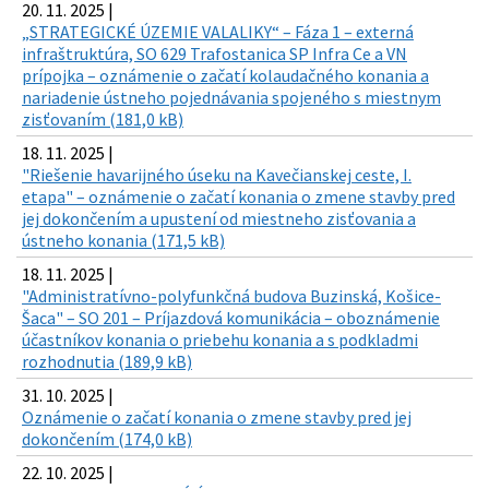
20. 11. 2025 |
„STRATEGICKÉ ÚZEMIE VALALIKY“ – Fáza 1 – externá
infraštruktúra, SO 629 Trafostanica SP Infra Ce a VN
prípojka – oznámenie o začatí kolaudačného konania a
nariadenie ústneho pojednávania spojeného s miestnym
zisťovaním (181,0 kB)
18. 11. 2025 |
"Riešenie havarijného úseku na Kavečianskej ceste, I.
etapa" – oznámenie o začatí konania o zmene stavby pred
jej dokončením a upustení od miestneho zisťovania a
ústneho konania (171,5 kB)
18. 11. 2025 |
"Administratívno-polyfunkčná budova Buzinská, Košice-
Šaca" – SO 201 – Príjazdová komunikácia – oboznámenie
účastníkov konania o priebehu konania a s podkladmi
rozhodnutia (189,9 kB)
31. 10. 2025 |
Oznámenie o začatí konania o zmene stavby pred jej
dokončením (174,0 kB)
22. 10. 2025 |