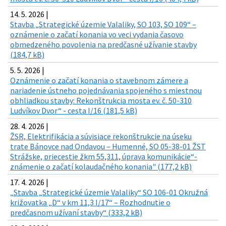
14. 5. 2026 |
Stavba „Strategické územie Valaliky, SO 103, SO 109“ –
oznámenie o začatí konania vo veci vydania časovo
obmedzeného povolenia na predčasné užívanie stavby
(184,7 kB)
5. 5. 2026 |
Oznámenie o začatí konania o stavebnom zámere a
nariadenie ústneho pojednávania spojeného s miestnou
obhliadkou stavby: Rekonštrukcia mosta ev. č. 50-310
Ludvíkov Dvor“ - cesta I/16 (181,5 kB)
28. 4. 2026 |
ŽSR, Elektrifikácia a súvisiace rekonštrukcie na úseku
trate Bánovce nad Ondavou – Humenné, SO 05-38-01 ŽST
Strážske, priecestie žkm 55,311, úprava komunikácie“-
známenie o začatí kolaudačného konania" (177,2 kB)
17. 4. 2026 |
„Stavba „Strategické územie Valaliky“ SO 106-01 Okružná
križovatka „D“ v km 11,3 I/17“ – Rozhodnutie o
predčasnom užívaní stavby“ (333,2 kB)