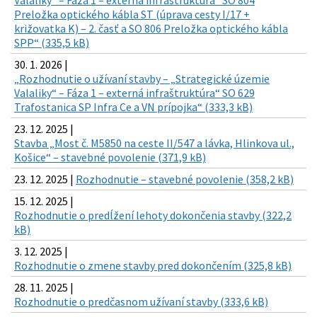
Valaliky“ – Fáza 1 – externá infraštruktúra“ SO 804
Preložka optického kábla ST (úprava cesty I/17 +
križovatka K) – 2. časť a SO 806 Preložka optického kábla
SPP“ (335,5 kB)
30. 1. 2026 |
„Rozhodnutie o užívaní stavby – „Strategické územie
Valaliky“ – Fáza 1 – externá infraštruktúra“ SO 629
Trafostanica SP Infra Ce a VN prípojka“ (333,3 kB)
23. 12. 2025 |
Stavba „Most č. M5850 na ceste II/547 a lávka, Hlinkova ul.,
Košice“ – stavebné povolenie (371,9 kB)
23. 12. 2025 |
Rozhodnutie – stavebné povolenie (358,2 kB)
15. 12. 2025 |
Rozhodnutie o predĺžení lehoty dokončenia stavby (322,2
kB)
3. 12. 2025 |
Rozhodnutie o zmene stavby pred dokončením (325,8 kB)
28. 11. 2025 |
Rozhodnutie o predčasnom užívaní stavby (333,6 kB)