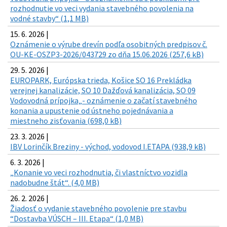
rozhodnutie vo veci vydania stavebného povolenia na
vodné stavby“ (1,1 MB)
15. 6. 2026 |
Oznámenie o výrube drevín podľa osobitných predpisov č.
OU-KE-OSZP3-2026/043729 zo dňa 15.06.2026 (257,6 kB)
29. 5. 2026 |
EUROPARK, Európska trieda, Košice SO 16 Prekládka
verejnej kanalizácie, SO 10 Dažďová kanalizácia, SO 09
Vodovodná prípojka„- oznámenie o začatí stavebného
konania a upustenie od ústneho pojednávania a
miestneho zisťovania (698,0 kB)
23. 3. 2026 |
IBV Lorinčík Breziny - východ, vodovod I.ETAPA (938,9 kB)
6. 3. 2026 |
„Konanie vo veci rozhodnutia, či vlastníctvo vozidla
nadobudne štát“. (4,0 MB)
26. 2. 2026 |
Žiadosť o vydanie stavebného povolenie pre stavbu
“Dostavba VÚSCH – III. Etapa“ (1,0 MB)