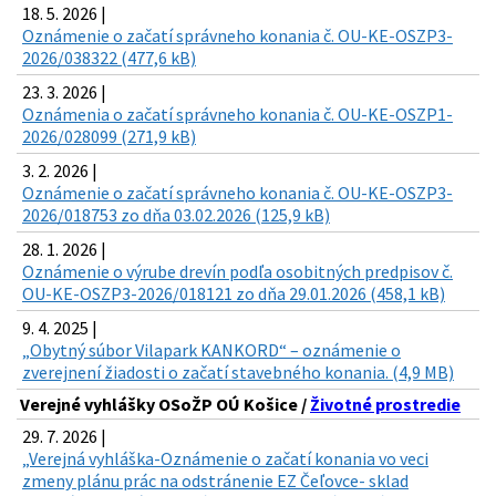
18. 5. 2026 |
Oznámenie o začatí správneho konania č. OU-KE-OSZP3-
2026/038322 (477,6 kB)
23. 3. 2026 |
Oznámenia o začatí správneho konania č. OU-KE-OSZP1-
2026/028099 (271,9 kB)
3. 2. 2026 |
Oznámenie o začatí správneho konania č. OU-KE-OSZP3-
2026/018753 zo dňa 03.02.2026 (125,9 kB)
28. 1. 2026 |
Oznámenie o výrube drevín podľa osobitných predpisov č.
OU-KE-OSZP3-2026/018121 zo dňa 29.01.2026 (458,1 kB)
9. 4. 2025 |
„Obytný súbor Vilapark KANKORD“ – oznámenie o
zverejnení žiadosti o začatí stavebného konania. (4,9 MB)
Verejné vyhlášky OSoŽP OÚ Košice /
Životné prostredie
29. 7. 2026 |
„Verejná vyhláška-Oznámenie o začatí konania vo veci
zmeny plánu prác na odstránenie EZ Čeľovce- sklad