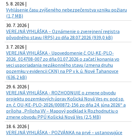
5. 8. 2026 |
Vyhlásenie času zvýšeného nebezpečenstva vzniku požiaru
(1,7 MB)
30. 7. 2026 |
VEREJNÁ VYHLÁŠKA – Oznámenie o zverejnení registra
pôvodného stavu (RPS) zo dňa 28.07.2026 (939,0 kB)
3. 7. 2026 |
VEREJNÁ VYHLÁŠKA - Upovedomenie č. OU-KE-PLO-
2026_014708-007 zo dňa 01.07.2026 o začatí konania vo
veci usporiadania nezákonného stavu (zmena druhu
pozemku v evidencii CKN) na PP v k. ú. Nové Ťahanovce
(636,2 kB)
29. 6. 2026 |
VEREJNÁ VYHLÁŠKA - ROZHODNUIE o zmene obvodu
projektu pozemkových úprav Košická Nová Ves ev. pod sp.
zn. č. OU-KE-PLO-2026/000872-156 zo dňa 24. júna 2026“ a
príloha „Príloha VV – Mapový podklad k Rozhodnutiu o
zmene obvodu PPÚ Košická Nová Ves (2,5 MB)
18. 6. 2026 |
VEREJNÁ VYHLÁŠKA - POZVÁNKA na prvé – ustanovujúce