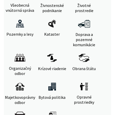
Všeobecná
Živnostenské
Životné
vnútorná správa
podnikanie
prostredie
Pozemky a lesy
Kataster
Doprava a
pozemné
komunikácie
Organizačný
Krízové riadenie
Obrana štátu
odbor
Opravné
Majetkovoprávny
Bytová politika
prostriedky
odbor