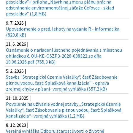
pesticídov”+ príloha „Návrh na zmenu plánu prác na
odstránenie environmentálnej záťaže Čeľovce - sklad
pesticídov” (1,8 MB)
9. 7. 2026 |
Upovedomenie o pred. lehoty na vydanie R - informatika
(829,8 kB)
11. 6. 2026 |
Oznámenie o nariadení ústneho pojednávania s miestnou
ohliadkou č. OU-KE-OSZP3-2026-038322 zo dňa
10.06.2026.pdf (765,3 kB)
5. 2. 2026 |
Stavbs "Strategické územie Valaliky", časť Zásobovanie
pitnou vodou, časť: Splašková kanalizácia" - oprava
zrejmej chyby v písaní- verejná vyhláška (557,2 kB)
21. 10. 2025 |
Povolenie na užívanie vodnej stavby „Strategické územie
Valaliky“, časť Zásobovanie pitnou vodou, časť: Splašková
kanalizácia“- verejná vyhláška (1,2 MB)
8. 12. 2023 |
Verejná vyhláška Odboru starostlivosti o životné