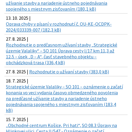
užívanie stavby a nariadenie ústneho pojednávania
spojeného s miestnym zisťovaním (180,1 kB)
13. 10. 2025 |
Oprava chyby v písaní v rozhodnutí č. OU-KE-OCDPK-
2024/033339-007 (182,3 kB)
27. 8. 2025 |
Rozhodnutie o predčasnom užívaní stavby „Strategické
územie Valaliky“ – SO 101 Úprava cesty I/17 km 11,3 až
12,5 – úsek „D – A“, časť stavebného objektu –
obchádzková trasa (336,4 kB)
27. 8. 2025 |
Rozhodnutie o užívaní stavby (383,0 kB)
18. 7. 2025 |
Strategické územie Valaliky – SO 101 – oznámenie o začatí
konania vo veci vydania časovo obmedzeného povolenia
na predčasné užívanie stavby a nariadenie ústneho
pojednávania spojeného s miestnym zisťovaním (183,4
kB)
15. 7. 2025 |
„Obchodné centrum Košice, Pri hati“, SO 08.3 Úpravy na
Hlinkovej ulici, Cesta II/547 - Oznámenie o začatí