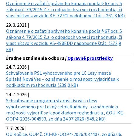
Oznámenie o začatí správneho konania podľa § 67 ods. 5
zákona č. 79/2015 Z.z. o odpadoch vo veci rozhodnutia, či
vlastníctvo k vozidlu KE-727CI nadobudne štát. (261,8 kB)
29. 3. 2021 |
Oznámenie o začatí správneho konania podľa § 67 ods. 5
zákona č. 79/2015 Z.z. o odpadoch vo veci rozhodnutia, či
vlastníctvo k vozidlu KS-498EDD nadobudne štát. (272,9
kB)
Úradne oznámenia odboru /
Opravné prostriedky
24. 7. 2026 |
Schvaľovanie PSL vyhotoveného pre LC Lesy mesta
Spišská Nová Ves – oznámenie o možnosti vyjadriť sa k
podkladom rozhodnutia (239,0 kB)
24. 7. 2026 |
Schvaľovanie programu starostlivosti o lesy
vyhotoveného pre Lesný celok Rudňany - oznámenie o
možnosti vyjadriť sa k podkladom rozhodnutia., č.OU-KE-
OOP4-2026/004533, zo dňa 24.07.2026 (548,2 kB)
7. 7. 2026 |
OÚ Košice, OOP č. OU-KE-OOP4-2026/037407, zo dňa 06.