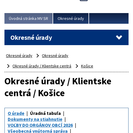
Novinky predstavili na...
Viac
Úvodná stránka MV SR
Okresné úrady
Okresné úrady
Okresné úrady
Okresné úrady
Okresné úrady / Klientske centrá
Košice
Okresné úrady / Klientske
centrá / Košice
O úrade
Úradná tabuľa
Dokumenty na stiahnutie
VOĽBY DO ORGÁNOV OBCÍ 2026
Všeobecná vnútorná správa