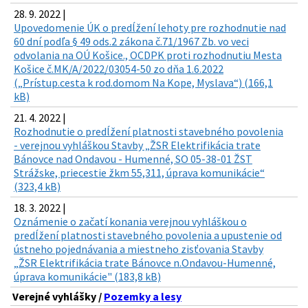
28. 9. 2022 |
Upovedomenie ÚK o predĺžení lehoty pre rozhodnutie nad
60 dní podľa § 49 ods.2 zákona č.71/1967 Zb. vo veci
odvolania na OÚ Košice., OCDPK proti rozhodnutiu Mesta
Košice č.MK/A/2022/03054-50 zo dňa 1.6.2022
(„Prístup.cesta k rod.domom Na Kope, Myslava“) (166,1
kB)
21. 4. 2022 |
Rozhodnutie o predĺžení platnosti stavebného povolenia
- verejnou vyhláškou Stavby „ŽSR Elektrifikácia trate
Bánovce nad Ondavou - Humenné, SO 05-38-01 ŽST
Strážske, priecestie žkm 55,311, úprava komunikácie“
(323,4 kB)
18. 3. 2022 |
Oznámenie o začatí konania verejnou vyhláškou o
predĺžení platnosti stavebného povolenia a upustenie od
ústneho pojednávania a miestneho zisťovania Stavby
„ŽSR Elektrifikácia trate Bánovce n.Ondavou-Humenné,
úprava komunikácie" (183,8 kB)
Verejné vyhlášky /
Pozemky a lesy