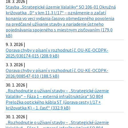
18. 3. 2026 |
Stavba „Strategické územie Valaliky“ SO 106-01 Okružná
križovatka „D“ v km 11,3 I/17“ – oznámenie o začatí
konania vo veci vydania časovo obmedzeného povolenia
na predčasné užívanie stavby a nariadenie ústneho
pojednávania spojeného s miestnym zisťovaním (179,0
kB)
9. 3. 2026 |
Oprava chyby v písaní v rozhodnutí č. OU-KE-OCDPK-
2025/030174-015 (208,9 kB)
3. 3. 2026 |
Oprava chyby v písaní v rozhodnutí č. OU-KE-OCDPK-
2026/008547-010 (188,5 kB)
30. 1. 2026 |
„Rozhodnutie o užívaní stavby – „Strategické územie
Valaliky“ – Fáza 1 – externá infraštruktúra“ SO 804
Preložka optického kábla ST (úprava cesty I/17 +
križovatka K) – 1. časť“ (332,9 kB)
30. 1. 2026 |
„Rozhodnutie o užívaní stavby – „Strategické územie