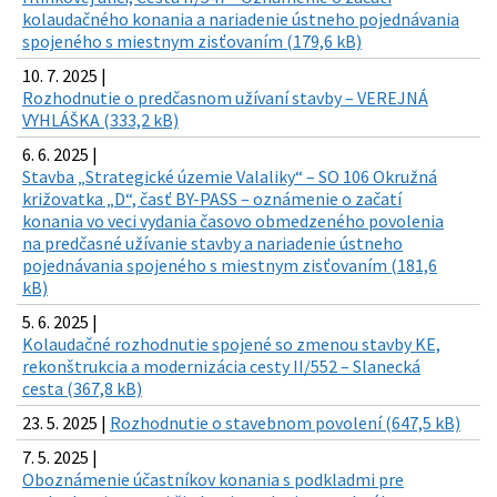
kolaudačného konania a nariadenie ústneho pojednávania
spojeného s miestnym zisťovaním (179,6 kB)
10. 7. 2025 |
Rozhodnutie o predčasnom užívaní stavby – VEREJNÁ
VYHLÁŠKA (333,2 kB)
6. 6. 2025 |
Stavba „Strategické územie Valaliky“ – SO 106 Okružná
križovatka „D“, časť BY-PASS – oznámenie o začatí
konania vo veci vydania časovo obmedzeného povolenia
na predčasné užívanie stavby a nariadenie ústneho
pojednávania spojeného s miestnym zisťovaním (181,6
kB)
5. 6. 2025 |
Kolaudačné rozhodnutie spojené so zmenou stavby KE,
rekonštrukcia a modernizácia cesty II/552 – Slanecká
cesta (367,8 kB)
23. 5. 2025 |
Rozhodnutie o stavebnom povolení (647,5 kB)
7. 5. 2025 |
Oboznámenie účastníkov konania s podkladmi pre