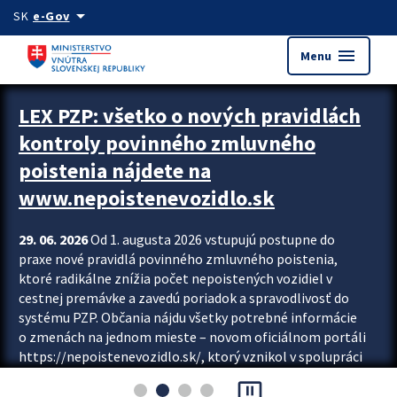
Preskocit na hlavný obsah
arrow_drop_down
SK
e-Gov
menu
Menu
Zastavit automatický posun upútavok
LEX PZP: všetko o nových pravidlách
kontroly povinného zmluvného
poistenia nájdete na
www.nepoistenevozidlo.sk
29. 06. 2026
Od 1. augusta 2026 vstupujú postupne do
praxe nové pravidlá povinného zmluvného poistenia,
ktoré radikálne znížia počet nepoistených vozidiel v
cestnej premávke a zavedú poriadok a spravodlivosť do
systému PZP. Občania nájdu všetky potrebné informácie
o zmenách na jednom mieste – novom oficiálnom portáli
https://nepoistenevozidlo.sk/, ktorý vznikol v spolupráci
Slovenskej kancelárie poisťovateľov (SKP), Slovenskej
pause_presentation
asociácie poisťovní (SLASPO) a Ministerstva vnútra SR.