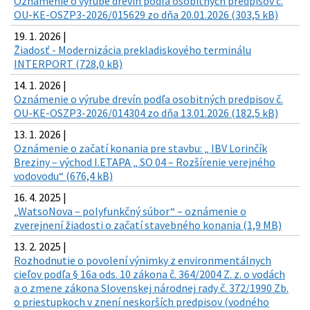
Oznámenie o výrube drevín podľa osobitných predpisov č.
OU-KE-OSZP3-2026/015629 zo dňa 20.01.2026 (303,5 kB)
19. 1. 2026 |
Žiadosť - Modernizácia prekladiskového terminálu
INTERPORT (728,0 kB)
14. 1. 2026 |
Oznámenie o výrube drevín podľa osobitných predpisov č.
OU-KE-OSZP3-2026/014304 zo dňa 13.01.2026 (182,5 kB)
13. 1. 2026 |
Oznámenie o začatí konania pre stavbu: „ IBV Lorinčík
Breziny – východ I.ETAPA „ SO 04 – Rozšírenie verejného
vodovodu“ (676,4 kB)
16. 4. 2025 |
„WatsoNova – polyfunkčný súbor“ – oznámenie o
zverejnení žiadosti o začatí stavebného konania (1,9 MB)
13. 2. 2025 |
Rozhodnutie o povolení výnimky z environmentálnych
cieľov podľa § 16a ods. 10 zákona č. 364/2004 Z. z. o vodách
a o zmene zákona Slovenskej národnej rady č. 372/1990 Zb.
o priestupkoch v znení neskorších predpisov (vodného