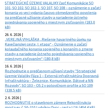
STRATEGICKÉ ÚZEMIE VALALIKY časť Komunikácie SO
101, SO 102, SO 102-1, SO 107, SO 108 – oznámenie o začatí
konania vo veci vydania časovo obmedzeného povolenia
na predčasné užívanie stavby a nariadenie ústneho
pojednávania spojeného s miestnym zisťovaním (183,0
kB)
26. 6. 2026 |
„VEREJNÁ VYHLÁŠKA „Riešenie havarijného úseku na
Kavečianskej ceste, I. etapa“ - Oznámenie o začatí
kolaudačného konania spojeného s konaním o zmene
stavby a nariadenie ústneho pojednávania spojeného s
miestnym zisťovaním“ (180,8 kB)
16. 6. 2026 |
Rozhodnutie o predčasnom užívaní stavby "Strategické
územie Valaliky Fáza 1 – Externá infraštruktúra Dopravná
Infraštruktúra – Železnice, Komunikácie, Dátové a NN
Rozvody", SO 103 – OS 2 v polovičnom profile a SO 109
(338,5 kB)
2. 6. 2026 |
ROZHODNUTIE o stavebnom zámere Rekonštrukcia
mosta ev. č. 50-310 Ludvíkov Dvor - cesta I/16 (404,4 kB)