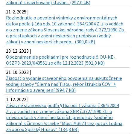
zákona) k navrhovanej stavbe... (297,0 kB)
11. 2. 2025 |
Rozhodnutie o povolení výnimky z environmentálnych
cieľov podľa § 16a ods. 10 zákona č. 364/2004 Z. z. o vodách
a o zmene zákona Slovenskej národnej rady č. 372/1990 Zb.
o priestupkoch v znení neskorších predpisov (vodný
zákon) v znení neskorších predp... (300,0 kB)
13. 12. 2023 |
Oboznámenie s podkladmi pre rozhodnutie č. OU-KE-
OSZP3-2023/043561 zo dňa 12.12.2023 (501,3 kB)
31. 10. 2023 |
Žiadosť o vydanie stavebného povolenia na uskutočnenie
vodnej stavby "Čierna nad Tisou, rekonštrukcia ČOV" +
Informácia o zverejnení (994,7 kB)
1. 12. 2022 |
Záväzné stanovisko podľa §16a ods.1 zákona č.364/2004
Z.z. o vodách a o zmene zákona SNR č.372/1990 Zb. o
priestupkoch v znení neskorších predpisov (vodného
zákona) k činnosti/stavbe “Most M3671 cez potok Lodina
za obcou Spišský Hrušov“ (134,8 kB)