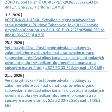
ZÚPÚ ev. pod sp. zn. č. OU-KE-PLO-2026/000872-143 zo
dňa 17. júna 2026 + prílohy (1,4 MB)
3. 6. 2026 |
VEREJNÁ VYHLÁŠKA - Schválenie registra pôvodného
stavu projektu JPÚ Nové Ťahanovce, lokalita:IV. stavba
obytného súboru sp. zn. č.OU-KE-PLO-2026/025886-068 zo
dňa 01.06.2026 (4,4 MB)
25. 5. 2026 |
Verejná vyhláška - Postúpenie odvolaní podaných v
zákonnej lehote voči rozhodnutiu správneho orgánu
(upovedomenie účastníkov konania o postúpení podaných
odvolaní spolu s výsledkami doplneného konania a so
spisovým materiálom), v SZZ ZO 33-82 Sady nad ... (2,0 MB)
21. 5. 2026 |
Verejná vyhláška - Postúpenie odvolaní podaných v
zákonnej lehote voči rozhodnutiu správneho orgánu
(upovedomenie účastníkov konania o postúpení podaných
odvolaní spolu s výsledkami doplneného konania a so
spisovým materiálom), v SZZ ZO 33-82 Sady nad ... (738,3
kB)