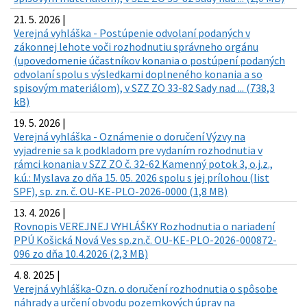
21. 5. 2026 |
Verejná vyhláška - Postúpenie odvolaní podaných v
zákonnej lehote voči rozhodnutiu správneho orgánu
(upovedomenie účastníkov konania o postúpení podaných
odvolaní spolu s výsledkami doplneného konania a so
spisovým materiálom), v SZZ ZO 33-82 Sady nad ... (738,3
kB)
19. 5. 2026 |
Verejná vyhláška - Oznámenie o doručení Výzvy na
vyjadrenie sa k podkladom pre vydaním rozhodnutia v
rámci konania v SZZ ZO č. 32-62 Kamenný potok 3, o.j.z.,
k.ú.: Myslava zo dňa 15. 05. 2026 spolu s jej prílohou (list
SPF), sp. zn. č. OU-KE-PLO-2026-0000 (1,8 MB)
13. 4. 2026 |
Rovnopis VEREJNEJ VYHLÁŠKY Rozhodnutia o nariadení
PPÚ Košická Nová Ves sp.zn.č. OU-KE-PLO-2026-000872-
096 zo dňa 10.4.2026 (2,3 MB)
4. 8. 2025 |
Verejná vyhláška-Ozn. o doručení rozhodnutia o spôsobe
náhrady a určení obvodu pozemkových úprav na