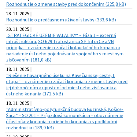
Rozhodnutie o zmene stavby pred dokončením (325,8 kB)
28. 11. 2025 |
Rozhodnutie o predčasnom užívaní stavby (333,6 kB)
20. 11. 2025 |
„STRATEGICKÉ ÚZEMIE VALALIKY“ – Fáza 1 – externá
infraštruktúra, SO 629 Trafostanica SP Infra Ce a VN
prípojka – oznámenie o začatí kolaudačného konania a
nariadenie ústneho pojednávania spojeného s miestnym
zisťovaním (181,0 kB)
18. 11. 2025 |
"Riešenie havarijného úseku na Kavečianskej ceste, I.
etapa" – oznámenie o začatí konania o zmene stavby pred
jej dokončením a upustení od miestneho zisťovania a
ústneho konania (171,5 kB)
18. 11. 2025 |
"Administratívno-polyfunkčná budova Buzinská, Košice-
Šaca" – SO 201 – Príjazdová komunikácia – oboznámenie
účastníkov konania o priebehu konania a s podkladmi
rozhodnutia (189,9 kB)