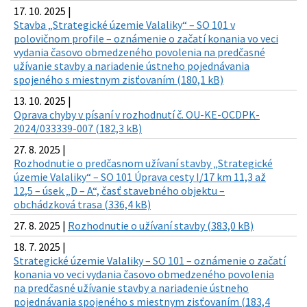
17. 10. 2025 |
Stavba „Strategické územie Valaliky“ – SO 101 v
polovičnom profile – oznámenie o začatí konania vo veci
vydania časovo obmedzeného povolenia na predčasné
užívanie stavby a nariadenie ústneho pojednávania
spojeného s miestnym zisťovaním (180,1 kB)
13. 10. 2025 |
Oprava chyby v písaní v rozhodnutí č. OU-KE-OCDPK-
2024/033339-007 (182,3 kB)
27. 8. 2025 |
Rozhodnutie o predčasnom užívaní stavby „Strategické
územie Valaliky“ – SO 101 Úprava cesty I/17 km 11,3 až
12,5 – úsek „D – A“, časť stavebného objektu –
obchádzková trasa (336,4 kB)
27. 8. 2025 |
Rozhodnutie o užívaní stavby (383,0 kB)
18. 7. 2025 |
Strategické územie Valaliky – SO 101 – oznámenie o začatí
konania vo veci vydania časovo obmedzeného povolenia
na predčasné užívanie stavby a nariadenie ústneho
pojednávania spojeného s miestnym zisťovaním (183,4