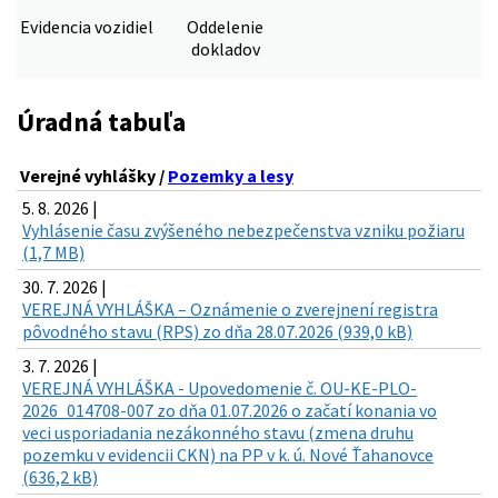
Evidencia vozidiel
Oddelenie
dokladov
Úradná tabuľa
Verejné vyhlášky /
Pozemky a lesy
5. 8. 2026 |
Vyhlásenie času zvýšeného nebezpečenstva vzniku požiaru
(1,7 MB)
30. 7. 2026 |
VEREJNÁ VYHLÁŠKA – Oznámenie o zverejnení registra
pôvodného stavu (RPS) zo dňa 28.07.2026 (939,0 kB)
3. 7. 2026 |
VEREJNÁ VYHLÁŠKA - Upovedomenie č. OU-KE-PLO-
2026_014708-007 zo dňa 01.07.2026 o začatí konania vo
veci usporiadania nezákonného stavu (zmena druhu
pozemku v evidencii CKN) na PP v k. ú. Nové Ťahanovce
(636,2 kB)