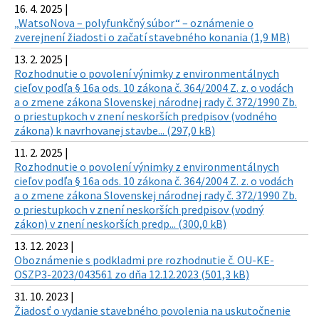
16. 4. 2025 |
„WatsoNova – polyfunkčný súbor“ – oznámenie o
zverejnení žiadosti o začatí stavebného konania (1,9 MB)
13. 2. 2025 |
Rozhodnutie o povolení výnimky z environmentálnych
cieľov podľa § 16a ods. 10 zákona č. 364/2004 Z. z. o vodách
a o zmene zákona Slovenskej národnej rady č. 372/1990 Zb.
o priestupkoch v znení neskorších predpisov (vodného
zákona) k navrhovanej stavbe... (297,0 kB)
11. 2. 2025 |
Rozhodnutie o povolení výnimky z environmentálnych
cieľov podľa § 16a ods. 10 zákona č. 364/2004 Z. z. o vodách
a o zmene zákona Slovenskej národnej rady č. 372/1990 Zb.
o priestupkoch v znení neskorších predpisov (vodný
zákon) v znení neskorších predp... (300,0 kB)
13. 12. 2023 |
Oboznámenie s podkladmi pre rozhodnutie č. OU-KE-
OSZP3-2023/043561 zo dňa 12.12.2023 (501,3 kB)
31. 10. 2023 |
Žiadosť o vydanie stavebného povolenia na uskutočnenie