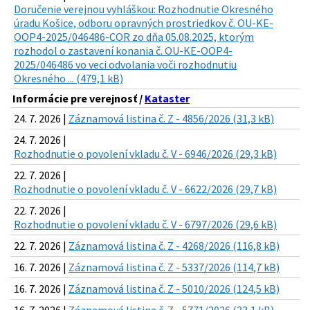
Doručenie verejnou vyhláškou: Rozhodnutie Okresného
úradu Košice, odboru opravných prostriedkov č. OU-KE-
OOP4-2025/046486-COR zo dňa 05.08.2025, ktorým
rozhodol o zastavení konania č. OU-KE-OOP4-
2025/046486 vo veci odvolania voči rozhodnutiu
Okresného ... (479,1 kB)
Informácie pre verejnosť /
Kataster
24. 7. 2026 |
Záznamová listina č. Z - 4856/2026 (31,3 kB)
24. 7. 2026 |
Rozhodnutie o povolení vkladu č. V - 6946/2026 (29,3 kB)
22. 7. 2026 |
Rozhodnutie o povolení vkladu č. V - 6622/2026 (29,7 kB)
22. 7. 2026 |
Rozhodnutie o povolení vkladu č. V - 6797/2026 (29,6 kB)
22. 7. 2026 |
Záznamová listina č. Z - 4268/2026 (116,8 kB)
16. 7. 2026 |
Záznamová listina č. Z - 5337/2026 (114,7 kB)
16. 7. 2026 |
Záznamová listina č. Z - 5010/2026 (124,5 kB)