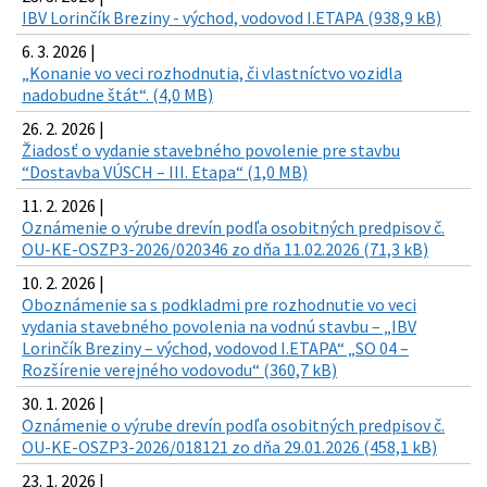
IBV Lorinčík Breziny - východ, vodovod I.ETAPA (938,9 kB)
6. 3. 2026 |
„Konanie vo veci rozhodnutia, či vlastníctvo vozidla
nadobudne štát“. (4,0 MB)
26. 2. 2026 |
Žiadosť o vydanie stavebného povolenie pre stavbu
“Dostavba VÚSCH – III. Etapa“ (1,0 MB)
11. 2. 2026 |
Oznámenie o výrube drevín podľa osobitných predpisov č.
OU-KE-OSZP3-2026/020346 zo dňa 11.02.2026 (71,3 kB)
10. 2. 2026 |
Oboznámenie sa s podkladmi pre rozhodnutie vo veci
vydania stavebného povolenia na vodnú stavbu – „IBV
Lorinčík Breziny – východ, vodovod I.ETAPA“ „SO 04 –
Rozšírenie verejného vodovodu“ (360,7 kB)
30. 1. 2026 |
Oznámenie o výrube drevín podľa osobitných predpisov č.
OU-KE-OSZP3-2026/018121 zo dňa 29.01.2026 (458,1 kB)
23. 1. 2026 |