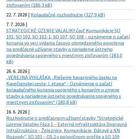
zisťovaním (180,3 kB)
22. 7. 2026 |
Kolaudačné rozhodnutie (327,9 kB)
7. 7. 2026 |
STRATEGICKÉ ÚZEMIE VALALIKY časť Komunikácie SO
101, SO 102, SO 102-1, SO 107, SO 108 – oznámenie o začatí
konania vo veci vydania časovo obmedzeného povolenia
na predčasné užívanie stavby a nariadenie ústneho
pojednávania spojeného s miestnym zisťovaním (183,0
kB)
26. 6. 2026 |
„VEREJNÁ VYHLÁŠKA „Riešenie havarijného úseku na
Kavečianskej ceste, I. etapa“ - Oznámenie o začatí
kolaudačného konania spojeného s konaním o zmene
stavby a nariadenie ústneho pojednávania spojeného s
miestnym zisťovaním“ (180,8 kB)
16. 6. 2026 |
Rozhodnutie o predčasnom užívaní stavby "Strategické
územie Valaliky Fáza 1 – Externá infraštruktúra Dopravná
Infraštruktúra – Železnice, Komunikácie, Dátové a NN
Rozvody", SO 103 – OS 2 v polovičnom profile a SO 109