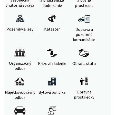
Všeobecná
Živnostenské
Životné
vnútorná správa
podnikanie
prostredie
Pozemky a lesy
Kataster
Doprava a
pozemné
komunikácie
Organizačný
Krízové riadenie
Obrana štátu
odbor
Opravné
Majetkovoprávny
Bytová politika
prostriedky
odbor