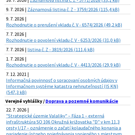
16. 7. 2026 |
Záznamová listina č. Z - 5771/2026 (33,1 kB)
9. 7. 2026 |
Záznamová listina č. Z - 3759/2026 (115,4 kB)
9. 7. 2026 |
Rozhodnutie o prerušení vkladu č. V - 6574/2026 (49,2 kB)
7. 7. 2026 |
Rozhodnutie o povolení vkladu č. V - 6253/2026 (31,0 kB)
7. 7. 2026 |
listina č. Z - 3819/2026 (111,6 kB)
1. 7. 2026 |
Rozhodnutie o povolení vkladu č. V - 4413/2026 (29,9 kB)
7. 12. 2021 |
Informačná povinnosť o spracovaní osobných údajov v
Informačnom systéme katastra nehnuteľností (IS KN)
(547,3 kB)
Verejné vyhlášky /
Doprava a pozemné komunikácie
22. 7. 2026 |
"Strategické územie Valaliky" – Fáza 1 – externá
infraštruktúra SO 106 Okružná križovatka "D" v km 11,3
cesty I/17 – oznámenie o začatí kolaudačného konania a
nariadenie ústneho pojednávania spojeného s miestnym