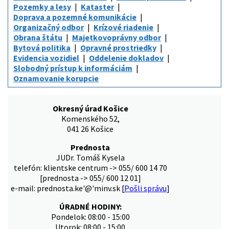
Pozemky a lesy
Kataster
Doprava a pozemné komunikácie
Organizačný odbor
Krízové riadenie
Obrana štátu
Majetkovoprávny odbor
Bytová politika
Opravné prostriedky
Evidencia vozidiel
Oddelenie dokladov
Slobodný prístup k informáciám
Oznamovanie korupcie
Okresný úrad Košice
Komenského 52,
041 26 Košice
Prednosta
JUDr. Tomáš Kysela
telefón: klientske centrum -> 055/ 600 14 70
[prednosta -> 055/ 600 12 01]
e-mail: prednosta.ke'@'minv.sk [
Pošli správu
]
ÚRADNÉ HODINY:
Pondelok: 08:00 - 15:00
Utorok: 08:00 - 15:00