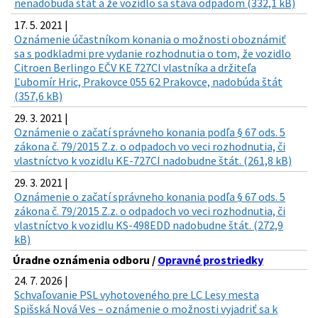
nenadobúda štát a že vozidlo sa stáva odpadom (332,1 kB)
17. 5. 2021 |
Oznámenie účastníkom konania o možnosti oboznámiť
sa s podkladmi pre vydanie rozhodnutia o tom, že vozidlo
Citroen Berlingo EČV KE 727CI vlastníka a držiteľa
Ľubomír Hric, Prakovce 055 62 Prakovce, nadobúda štát
(357,6 kB)
29. 3. 2021 |
Oznámenie o začatí správneho konania podľa § 67 ods. 5
zákona č. 79/2015 Z.z. o odpadoch vo veci rozhodnutia, či
vlastníctvo k vozidlu KE-727CI nadobudne štát. (261,8 kB)
29. 3. 2021 |
Oznámenie o začatí správneho konania podľa § 67 ods. 5
zákona č. 79/2015 Z.z. o odpadoch vo veci rozhodnutia, či
vlastníctvo k vozidlu KS-498EDD nadobudne štát. (272,9
kB)
Úradne oznámenia odboru /
Opravné prostriedky
24. 7. 2026 |
Schvaľovanie PSL vyhotoveného pre LC Lesy mesta
Spišská Nová Ves – oznámenie o možnosti vyjadriť sa k