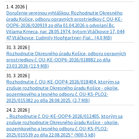
1. 4. 2026 |
Doručenie verejnou vyhláškou: Rozhodnutie Okresného
úradu Košice, odboru opravných prostriedkov č. OU-KE-
OOP6-2026/020919 zo dňa 01.04.2026 o odvolaní Bc.
Viliama Kmeca, nar. 28.05.1974, bytom Vtáčkovce 17, 044
47 Vtáčkovce, Ľudmily Hopfgartner-Fial... (4,0 MB)
31. 3. 2026 |
Rozhodnutie Okresného úradu Košice, odboru opravných
prostriedkov č. OU-KE-OOP6-2026/018882 zo dňa
23.03.2026 (12,9 MB)
31. 3. 2026 |
Rozhodnutie č. OU-KE-OOP4-2026/018404, ktorým sa
zrušuje rozhodnutie Okresného úradu Košice - okolie,
pozemkového a lesného odboru č. OU-KS-PLO2-
2025/015382 zo dňa 28.08.2025. (2,7 MB)
24. 2. 2026 |
„ Rozhodnutie č. OU-KE-OOP4-2026/012405, ktorým sa
zrušuje rozhodnutie Okresného úradu Košice - okolie,
pozemkového a lesného odboru č. OU-KS-PLO2-
2025/015539 zo dňa 22.08.2025.“ (900,5 kB)