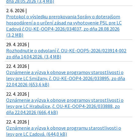
dňa 28.05.2026 (3,4 MB)
2. 6. 2026 |
Protokol o výsledku prerokovania Správy o doterajšom
hospodárení a o určení zásad na vyhotovenie PSL pre LC
Ľadová č.OU-KE-OOP4-2026/034037, zo dňa 28.08.2026
(3,2 MB)
29. 4. 2026 |
Rozhodnutie o odvolaní č. OU-KE-OOP5-2026/023914-002
zo dňa 14.04.2026. (3,4 MB)
22. 4. 2026 |
Oznámenie a výzva k obnove programov starostlivosti o
lesy pre LC Smižany, č. OU-KE-OOP4-2026/033895, zo dňa
22.04.2026 (653,6 kB)
22. 4. 2026 |
Oznámenie a výzva k obnove programov starostlivosti o
lesy pre LC Hrabušice, č. OU-KE-OOP4-2026/033888, zo
dňa 22.04.2026 (666,4 kB)
22. 4. 2026 |
Oznámenie a výzva k obnove programu starostlivosti o
lesy pre LC Ľadová. (644,0 kB)