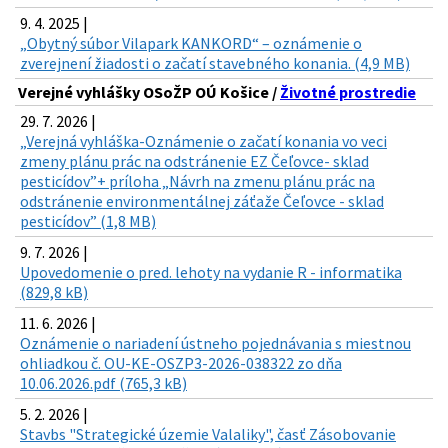
9. 4. 2025 |
„Obytný súbor Vilapark KANKORD“ – oznámenie o
zverejnení žiadosti o začatí stavebného konania. (4,9 MB)
Verejné vyhlášky OSoŽP OÚ Košice /
Životné prostredie
29. 7. 2026 |
„Verejná vyhláška-Oznámenie o začatí konania vo veci
zmeny plánu prác na odstránenie EZ Čeľovce- sklad
pesticídov”+ príloha „Návrh na zmenu plánu prác na
odstránenie environmentálnej záťaže Čeľovce - sklad
pesticídov” (1,8 MB)
9. 7. 2026 |
Upovedomenie o pred. lehoty na vydanie R - informatika
(829,8 kB)
11. 6. 2026 |
Oznámenie o nariadení ústneho pojednávania s miestnou
ohliadkou č. OU-KE-OSZP3-2026-038322 zo dňa
10.06.2026.pdf (765,3 kB)
5. 2. 2026 |
Stavbs "Strategické územie Valaliky", časť Zásobovanie