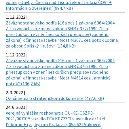
vodnej stavby "Čierna nad Tisou, rekonštrukcia ČOV" +
Informácia o zverejnení (994,7 kB)
1. 12. 2022 |
Záväzné stanovisko podľa §16a ods.1 zákona č.364/2004
Z.z. o vodách a o zmene zákona SNR č.372/1990 Zb. o
priestupkoch v znení neskorších predpisov (vodného
zákona) k činnosti/stavbe “Most M3671 cez potok Lodina
za obcou Spišský Hrušov“ (134,8 kB)
1. 12. 2022 |
Záväzné stanovisko podľa §16a ods.1 zákona č.364/2004
Z.z. o vodách a o zmene zákona SNR č.372/1990 Zb. o
priestupkoch v znení neskorších predpisov (vodného
zákona) k činnosti/stavbe “Most M4614 cez Jamnický
potok“ (136,2 kB)
2. 3. 2022 |
Oznámenia o strategickom dokumente (477,6 kB)
24. 6. 2021 |
Verejná vyhláška rozhodnutie OU-KE-OSZP3-
2021/007015,vozidlo EČV KE727CI vlastník a držiteľ
Ľubomír Hryc, bytom Prakovce, 055 62 Prakovce,