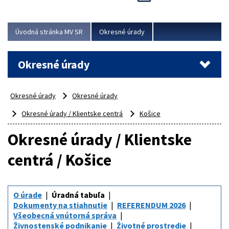
Novinky predstavili na...
Viac
Úvodná stránka MV SR
Okresné úrady
Okresné úrady
Okresné úrady
Okresné úrady
Okresné úrady / Klientske centrá
Košice
Okresné úrady / Klientske
centrá / Košice
O úrade
Úradná tabuľa
Dokumenty na stiahnutie
REFERENDUM 2026
Všeobecná vnútorná správa
Živnostenské podnikanie
Životné prostredie