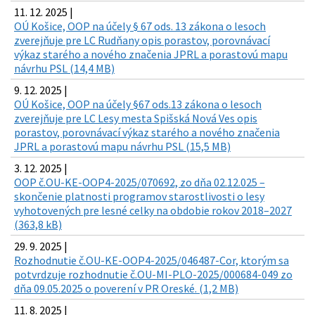
11. 12. 2025 |
OÚ Košice, OOP na účely § 67 ods. 13 zákona o lesoch
zverejňuje pre LC Rudňany opis porastov, porovnávací
výkaz starého a nového značenia JPRL a porastovú mapu
návrhu PSL (14,4 MB)
9. 12. 2025 |
OÚ Košice, OOP na účely §67 ods.13 zákona o lesoch
zverejňuje pre LC Lesy mesta Spišská Nová Ves opis
porastov, porovnávací výkaz starého a nového značenia
JPRL a porastovú mapu návrhu PSL (15,5 MB)
3. 12. 2025 |
OOP č.OU-KE-OOP4-2025/070692, zo dňa 02.12.025 –
skončenie platnosti programov starostlivosti o lesy
vyhotovených pre lesné celky na obdobie rokov 2018–2027
(363,8 kB)
29. 9. 2025 |
Rozhodnutie č.OU-KE-OOP4-2025/046487-Cor, ktorým sa
potvrdzuje rozhodnutie č.OU-MI-PLO-2025/000684-049 zo
dňa 09.05.2025 o poverení v PR Oreské. (1,2 MB)
11. 8. 2025 |