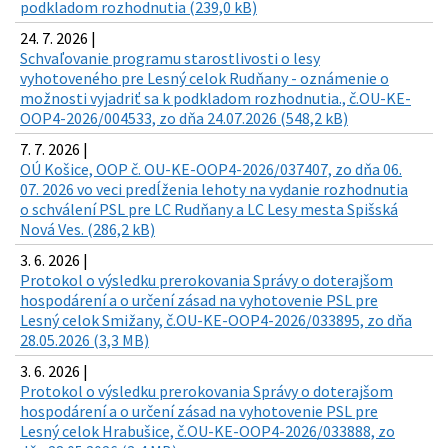
podkladom rozhodnutia (239,0 kB)
24. 7. 2026 |
Schvaľovanie programu starostlivosti o lesy
vyhotoveného pre Lesný celok Rudňany - oznámenie o
možnosti vyjadriť sa k podkladom rozhodnutia., č.OU-KE-
OOP4-2026/004533, zo dňa 24.07.2026 (548,2 kB)
7. 7. 2026 |
OÚ Košice, OOP č. OU-KE-OOP4-2026/037407, zo dňa 06.
07. 2026 vo veci predĺženia lehoty na vydanie rozhodnutia
o schválení PSL pre LC Rudňany a LC Lesy mesta Spišská
Nová Ves. (286,2 kB)
3. 6. 2026 |
Protokol o výsledku prerokovania Správy o doterajšom
hospodárení a o určení zásad na vyhotovenie PSL pre
Lesný celok Smižany, č.OU-KE-OOP4-2026/033895, zo dňa
28.05.2026 (3,3 MB)
3. 6. 2026 |
Protokol o výsledku prerokovania Správy o doterajšom
hospodárení a o určení zásad na vyhotovenie PSL pre
Lesný celok Hrabušice, č.OU-KE-OOP4-2026/033888, zo