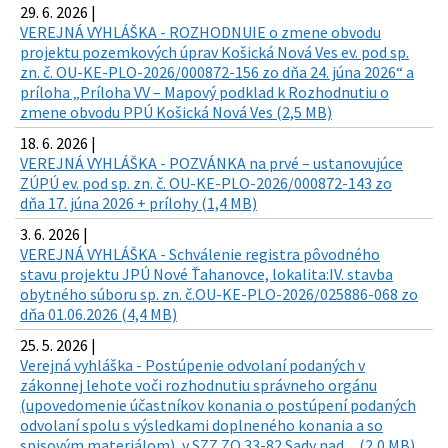
29. 6. 2026 |
VEREJNÁ VYHLÁŠKA - ROZHODNUIE o zmene obvodu
projektu pozemkových úprav Košická Nová Ves ev. pod sp.
zn. č. OU-KE-PLO-2026/000872-156 zo dňa 24. júna 2026“ a
príloha „Príloha VV – Mapový podklad k Rozhodnutiu o
zmene obvodu PPÚ Košická Nová Ves (2,5 MB)
18. 6. 2026 |
VEREJNÁ VYHLÁŠKA - POZVÁNKA na prvé – ustanovujúce
ZÚPÚ ev. pod sp. zn. č. OU-KE-PLO-2026/000872-143 zo
dňa 17. júna 2026 + prílohy (1,4 MB)
3. 6. 2026 |
VEREJNÁ VYHLÁŠKA - Schválenie registra pôvodného
stavu projektu JPÚ Nové Ťahanovce, lokalita:IV. stavba
obytného súboru sp. zn. č.OU-KE-PLO-2026/025886-068 zo
dňa 01.06.2026 (4,4 MB)
25. 5. 2026 |
Verejná vyhláška - Postúpenie odvolaní podaných v
zákonnej lehote voči rozhodnutiu správneho orgánu
(upovedomenie účastníkov konania o postúpení podaných
odvolaní spolu s výsledkami doplneného konania a so
spisovým materiálom), v SZZ ZO 33-82 Sady nad ... (2,0 MB)