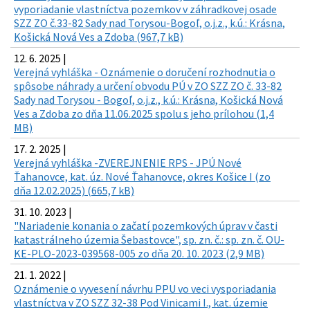
vyporiadanie vlastníctva pozemkov v záhradkovej osade
SZZ ZO č.33-82 Sady nad Torysou-Bogoľ, o.j.z., k.ú.: Krásna,
Košická Nová Ves a Zdoba (967,7 kB)
12. 6. 2025 |
Verejná vyhláška - Oznámenie o doručení rozhodnutia o
spôsobe náhrady a určení obvodu PÚ v ZO SZZ ZO č. 33-82
Sady nad Torysou - Bogoľ, o.j.z., k.ú.: Krásna, Košická Nová
Ves a Zdoba zo dňa 11.06.2025 spolu s jeho prílohou (1,4
MB)
17. 2. 2025 |
Verejná vyhláška -ZVEREJNENIE RPS - JPÚ Nové
Ťahanovce, kat. úz. Nové Ťahanovce, okres Košice I (zo
dňa 12.02.2025) (665,7 kB)
31. 10. 2023 |
"Nariadenie konania o začatí pozemkových úprav v časti
katastrálneho územia Šebastovce", sp. zn. č.: sp. zn. č. OU-
KE-PLO-2023-039568-005 zo dňa 20. 10. 2023 (2,9 MB)
21. 1. 2022 |
Oznámenie o vyvesení návrhu PPU vo veci vysporiadania
vlastníctva v ZO SZZ 32-38 Pod Vinicami I., kat. územie