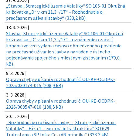
„Stavba „Strategické územie Valaliky“ SO 106-01 Okružná
križovatka „D“ v km 11,3 I/17“ – Rozhodnutie o
predčasnom užívaní stavby“ (333,2 kB)
18. 3. 2026 |
Stavba „Strategické územie Valaliky“ SO 106-01 Okružná
križovatka „D“ v km 11,3 I/17“ – oznámenie o začatí
konania vo veci vydania časovo obmedzeného povolenia
na predčasné užívanie stavby a nariadenie ústneho
pojednávania spojeného s miestnym zisťovaním (179,0
kB)
9. 3. 2026 |
Oprava chyby v písaní v rozhodnutí č. OU-KE-OCDPK-
2025/030174-015 (208,9 kB)
3. 3. 2026 |
Oprava chyby v písaní v rozhodnutí č. OU-KE-OCDPK-
2026/008547-010 (188,5 kB)
30. 1. 2026 |
„Rozhodnutie o užívaní stavby – „Strategické územie
Valaliky“ – Fáza 1 – externá infraštruktúra“ SO 629
Trafostanica SP Infra Ce a VN prípojka“ (333,3 kB)