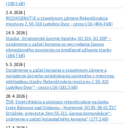
(338,5 kB)
2. 6. 2026 |
ROZHODNUTIE o stavebnom zámere Rekonštrukcia
mosta ev. č. 50-310 Ludvíkov Dvor - cesta I/16 (404,4 kB)
14. 5. 2026 |
Stavba „Strategické územie Valaliky, SO 103, SO 109“ –
oznámenie o začatí konania vo veci vydania časovo
obmedzeného povolenia na predčasné užívanie stavby
(184,7 kB)
5. 5. 2026 |
Oznámenie o začatí konania o stavebnom zámere a
nariadenie ústneho pojednávania spojeného s miestnou
obhliadkou stavby: Rekonštrukcia mosta ev. č. 50-310
Ludvíkov Dvor“ - cesta I/16 (181,5 kB)
28. 4. 2026 |
ŽSR, Elektrifikácia a súvisiace rekonštrukcie na úseku
trate Bánovce nad Ondavou – Humenné, SO 05-38-01 ŽST
Strážske, priecestie žkm 55,311, úprava komunikácie“-
známenie o začatí kolaudačného konania" (177,2 kB)
17. 4. 2026 |