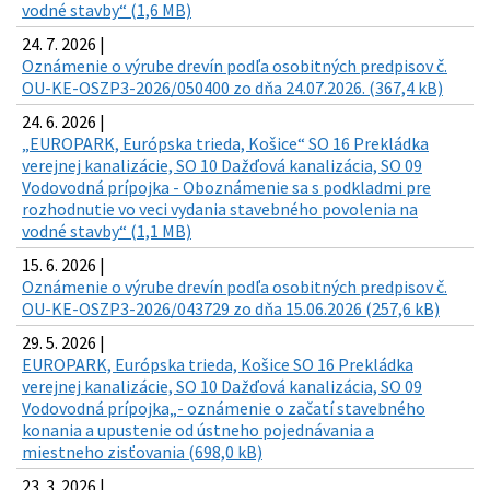
vodné stavby“ (1,6 MB)
24. 7. 2026 |
Oznámenie o výrube drevín podľa osobitných predpisov č.
OU-KE-OSZP3-2026/050400 zo dňa 24.07.2026. (367,4 kB)
24. 6. 2026 |
„EUROPARK, Európska trieda, Košice“ SO 16 Prekládka
verejnej kanalizácie, SO 10 Dažďová kanalizácia, SO 09
Vodovodná prípojka - Oboznámenie sa s podkladmi pre
rozhodnutie vo veci vydania stavebného povolenia na
vodné stavby“ (1,1 MB)
15. 6. 2026 |
Oznámenie o výrube drevín podľa osobitných predpisov č.
OU-KE-OSZP3-2026/043729 zo dňa 15.06.2026 (257,6 kB)
29. 5. 2026 |
EUROPARK, Európska trieda, Košice SO 16 Prekládka
verejnej kanalizácie, SO 10 Dažďová kanalizácia, SO 09
Vodovodná prípojka„- oznámenie o začatí stavebného
konania a upustenie od ústneho pojednávania a
miestneho zisťovania (698,0 kB)
23. 3. 2026 |