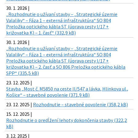
30. 1. 2026 |
„Rozhodnutie o užívaní stavby – „Strategické územie
Valaliky“ – Fáza 1 – externá infraštruktúra“ SO 804
Preložka optického kábla ST (úprava cesty I/17 +
križovatka K) – 1. časť“ (332,9 kB)
30. 1. 2026 |
„Rozhodnutie o užívaní stavby – „Strategické územie
Valaliky“ – Fáza 1 – externá infraštruktúra“ SO 804
Preložka optického kábla ST (úprava cesty I/17 +
križovatka K) – 2. časť a SO 806 Preložka optického kábla
SPP“ (335,5 kB)
23. 12. 2025 |
Stavba „Most č. M5850 na ceste II/547 a lávka, Hlinkova ul.,
Košice“ – stavebné povolenie (371,9 kB)
23. 12. 2025 |
Rozhodnutie – stavebné povolenie (358,2 kB)
15. 12. 2025 |
Rozhodnutie o predĺžení lehoty dokončenia stavby (322,2
kB)
3. 12. 2025 |