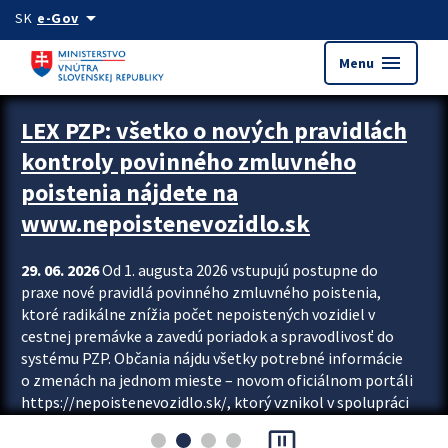
Preskocit na hlavný obsah
arrow_drop_down
SK
e-Gov
menu
Menu
Zastavit automatický posun upútavok
LEX PZP: všetko o nových pravidlách
kontroly povinného zmluvného
poistenia nájdete na
www.nepoistenevozidlo.sk
29. 06. 2026
Od 1. augusta 2026 vstupujú postupne do
praxe nové pravidlá povinného zmluvného poistenia,
ktoré radikálne znížia počet nepoistených vozidiel v
cestnej premávke a zavedú poriadok a spravodlivosť do
systému PZP. Občania nájdu všetky potrebné informácie
o zmenách na jednom mieste – novom oficiálnom portáli
https://nepoistenevozidlo.sk/, ktorý vznikol v spolupráci
Slovenskej kancelárie poisťovateľov (SKP), Slovenskej
pause_presentation
asociácie poisťovní (SLASPO) a Ministerstva vnútra SR.