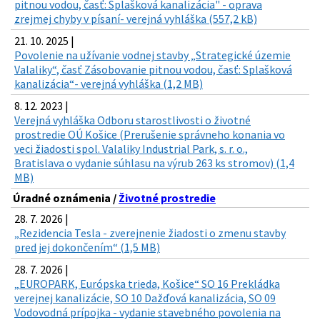
pitnou vodou, časť: Splašková kanalizácia" - oprava
zrejmej chyby v písaní- verejná vyhláška (557,2 kB)
21. 10. 2025 |
Povolenie na užívanie vodnej stavby „Strategické územie
Valaliky“, časť Zásobovanie pitnou vodou, časť: Splašková
kanalizácia“- verejná vyhláška (1,2 MB)
8. 12. 2023 |
Verejná vyhláška Odboru starostlivosti o životné
prostredie OÚ Košice (Prerušenie správneho konania vo
veci žiadosti spol. Valaliky Industrial Park, s. r. o.,
Bratislava o vydanie súhlasu na výrub 263 ks stromov) (1,4
MB)
Úradné oznámenia /
Životné prostredie
28. 7. 2026 |
„Rezidencia Tesla - zverejnenie žiadosti o zmenu stavby
pred jej dokončením“ (1,5 MB)
28. 7. 2026 |
„EUROPARK, Európska trieda, Košice“ SO 16 Prekládka
verejnej kanalizácie, SO 10 Dažďová kanalizácia, SO 09
Vodovodná prípojka - vydanie stavebného povolenia na