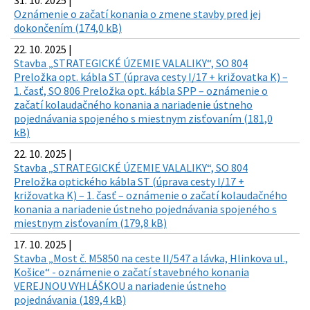
31. 10. 2025 |
Oznámenie o začatí konania o zmene stavby pred jej
dokončením (174,0 kB)
22. 10. 2025 |
Stavba „STRATEGICKÉ ÚZEMIE VALALIKY“, SO 804
Preložka opt. kábla ST (úprava cesty I/17 + križovatka K) –
1. časť, SO 806 Preložka opt. kábla SPP – oznámenie o
začatí kolaudačného konania a nariadenie ústneho
pojednávania spojeného s miestnym zisťovaním (181,0
kB)
22. 10. 2025 |
Stavba „STRATEGICKÉ ÚZEMIE VALALIKY“, SO 804
Preložka optického kábla ST (úprava cesty I/17 +
križovatka K) – 1. časť – oznámenie o začatí kolaudačného
konania a nariadenie ústneho pojednávania spojeného s
miestnym zisťovaním (179,8 kB)
17. 10. 2025 |
Stavba „Most č. M5850 na ceste II/547 a lávka, Hlinkova ul.,
Košice“ - oznámenie o začatí stavebného konania
VEREJNOU VYHLÁŠKOU a nariadenie ústneho
pojednávania (189,4 kB)