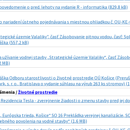
povedomenie o pred. lehoty na vydanie R - informatika (829,8 kB)
 nariadení ústneho pojednávania s miestnou ohliadkou č. OU-KE-
tegické územie Valaliky", časť Zásobovanie pitnou vodou, časť: Spl
áška (557,2 kB)
 užívanie vodnej stavby „Strategické územie Valaliky“, časť Zásob
2 MB)
áška Odboru starostlivosti o životné prostredie OÚ Košice (Preruše
rk, s. r. o., Bratislava o vydanie súhlasu na výrub 263 ks stromov) (
ámenia /
Životné prostredie
„Rezidencia Tesla - zverejnenie žiadosti o zmenu stavby pred jej 
urópska trieda, Košice“ SO 16 Prekládka verejnej kanalizácie, SO
vebného povolenia na vodné stavby“ (1,6 MB)