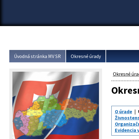
Úvodná stránka MV SR
Okresné úrady
Okresné úra
Okresn
O úrade
Živnosten
Organizač
Evidencia 