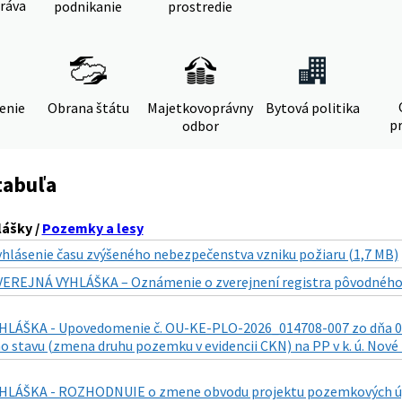
ráva
podnikanie
prostredie
denie
Obrana štátu
Majetkovoprávny
Bytová politika
pr
odbor
tabuľa
lášky /
Pozemky a lesy
yhlásenie času zvýšeného nebezpečenstva vzniku požiaru (1,7 MB)
VEREJNÁ VYHLÁŠKA – Oznámenie o zverejnení registra pôvodného s
LÁŠKA - Upovedomenie č. OU-KE-PLO-2026_014708-007 zo dňa 01.0
 stavu (zmena druhu pozemku v evidencii CKN) na PP v k. ú. Nové
LÁŠKA - ROZHODNUIE o zmene obvodu projektu pozemkových úprav