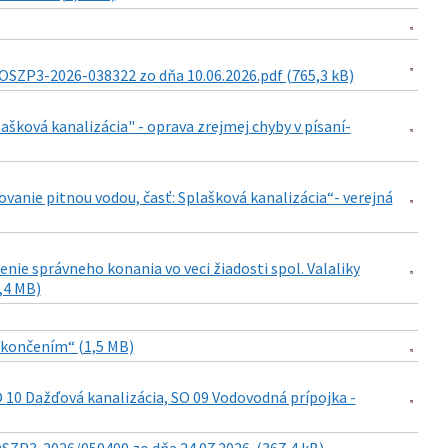
OSZP3-2026-038322 zo dňa 10.06.2026.pdf (765,3 kB)
ašková kanalizácia" - oprava zrejmej chyby v písaní-
ovanie pitnou vodou, časť: Splašková kanalizácia“- verejná
nie správneho konania vo veci žiadosti spol. Valaliky
1,4 MB)
dokončením“ (1,5 MB)
 10 Dažďová kanalizácia, SO 09 Vodovodná prípojka -