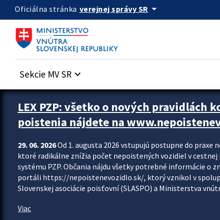
Preskocit na hlavný obsah
arrow_drop_down
verejnej správy SR
Oficiálna stránka
Sekcie MV SR
keyboard_arrow_down
Zastavit automatický posun upútavok
LEX PZP: všetko o nových pravidlách 
poistenia nájdete na www.nepoistenev
29. 06. 2026
Od 1. augusta 2026 vstupujú postupne do praxe 
ktoré radikálne znížia počet nepoistených vozidiel v cestne
systému PZP. Občania nájdu všetky potrebné informácie o 
portáli https://nepoistenevozidlo.sk/, ktorý vznikol v spolu
Slovenskej asociácie poisťovní (SLASPO) a Ministerstva vnútra
Viac