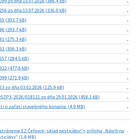
9 zo dňa 15.07.2026 (386,4 kB)
6 zo dňa 13.07.2026 (336,0 kB)
5 (303,7 kB)
6 (293,7 kB)
1 (275,3 kB)
2 (306,3 kB)
57 (284,5 kB)
22 (477,6 kB)
99 (271,9 kB)
 zo dňa 03.02.2026 (125,9 kB)
SZP3-2026/018121 zo dňa 29.01.2026 (458,1 kB)
i o začatí stavebného konania. (4,9 MB)
stránenie EZ Čeľovce- sklad pesticídov”+ príloha „Návrh na
ticídov” (1,8 MB)