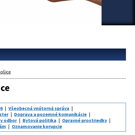
ošice
ice
6
Všeobecná vnútorná správa
ster
Doprava a pozemné komunikácie
y odbor
Bytová politika
Opravné prostriedky
iám
Oznamovanie korupcie