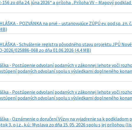
-156 zo dňa 24. júna 2026“ a príloha „Príloha VV – Mapový podkla
LÁŠKA - POZVÁNKA na prvé – ustanovujúce ZÚPÚ ev. pod sp. zn. č
 MB)
LÁŠKA - Schválenie registra pôvodného stavu projektu JPÚ Nové Ťa
-2026/025886-068 zo dňa 01.06.2026 (4,4 MB)
láška - Postúpenie odvolaní podaných v zákonnej lehote voči roz
stúpení podaných odvolaní spolu s výsledkami doplneného konania
láška - Postúpenie odvolaní podaných v zákonnej lehote voči roz
stúpení podaných odvolaní spolu s výsledkami doplneného konania
áška - Oznámenie o doručení Výzvy na vyjadrenie sa k podkladom p
k 3, o.j.z., k.ú.: Myslava zo dňa 15. 05. 2026 spolu s jej prílohou (