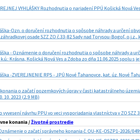
REJNEJ VYHLÁŠKY Rozhodnutia o nariadení PPÚ Košická Nová Ves 
láška-Ozn. o doručení rozhodnutia o spôsobe náhrady a určení obv
áhradkovej osade SZZ ZO č.33-82 Sady nad Torysou-Bogoľ, o.j.z., k
áška - Oznámenie o doručení rozhodnutia o spôsobe náhrady a urč
., k.ú.: Krásna, Košická Nová Ves a Zdoba zo dňa 11.06.2025 spolu s j
áška -ZVEREJNENIE RPS - JPÚ Nové Ťahanovce, kat. úz. Nové Ťahano
konania o začatí pozemkových úprav v časti katastrálneho územia 
0. 10. 2023 (2,9 MB)
vyvesení návrhu PPU vo veci vysporiadania vlastníctva v ZO SZZ 32
vne konania /
Životné prostredie
Oznámenie o začatí správneho konania č. OU-KE-OSZP1-2026/0499