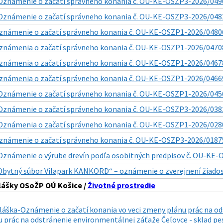
Oznámenie o začatí správneho konania č. OU-KE-OSZP3-2026/04909
Oznámenie o začatí správneho konania č. OU-KE-OSZP3-2026/04825
známenie o začatí správneho konania č. OU-KE-OSZP1-2026/04806
známenia o začatí správneho konania č. OU-KE-OSZP1-2026/04708
známenia o začatí správneho konania č. OU-KE-OSZP1-2026/04678
známenia o začatí správneho konania č. OU-KE-OSZP1-2026/04669
Oznámenie o začatí správneho konania č. OU-KE-OSZP1-2026/0456
Oznámenie o začatí správneho konania č. OU-KE-OSZP3-2026/0383
Oznámenia o začatí správneho konania č. OU-KE-OSZP1-2026/0280
známenie o začatí správneho konania č. OU-KE-OSZP3-2026/018753
Oznámenie o výrube drevín podľa osobitných predpisov č. OU-KE-O
Obytný súbor Vilapark KANKORD“ – oznámenie o zverejnení žiadost
lášky OSoŽP OÚ Košice /
Životné prostredie
láška-Oznámenie o začatí konania vo veci zmeny plánu prác na od
 prác na odstránenie environmentálnej záťaže Čeľovce - sklad pes