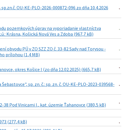
sp.zn.č. OU-KE-PLO-2026-000872-096 zo dňa 10.4.2026
odu pozemkových úprav na vyporiadanie vlastníctva
.ú.: Krásna, Košická Nová Ves a Zdoba (967,7 kB)
ení obvodu PÚ v ZO SZZ ZO č. 33-82 Sady nad Torysou -
eho prílohou (1,4 MB)
vce, okres Košice I (zo dňa 12.02.2025) (665,7 kB)
Šebastovce", sp. zn. č.: sp. zn. č. OU-KE-PLO-2023-039568-
-38 Pod Vinicami I., kat. územie Ťahanovce (380,5 kB)
73 (277,4 kB)