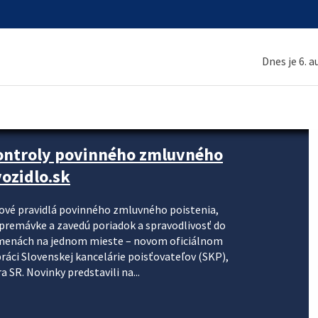
Dnes je 6. 
kontroly povinného zmluvného
ozidlo.sk
nové pravidlá povinného zmluvného poistenia,
j premávke a zavedú poriadok a spravodlivosť do
zmenách na jednom mieste – novom oficiálnom
práci Slovenskej kancelárie poisťovateľov (SKP),
 SR. Novinky predstavili na...