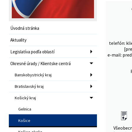
Úvodná stránka
Aktuality
telefón: kl
[pr
Legislatíva podľa oblastí
e-mail: pred
Okresné úrady / Klientske centrá
Banskobystrický kraj
Bratislavský kraj
Košický kraj
Gelnica
Košice
Všeobec
Košice-okolie