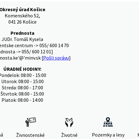
Okresný úrad Košice
Komenského 52,
041 26 Košice
Prednosta
JUDr. Tomáš Kysela
ientske centrum -> 055/ 600 14 70
ednosta -> 055/ 600 12 01]
nosta.ke'@'minv.sk [
Pošli správu
]
ÚRADNÉ HODINY:
Pondelok: 08:00 - 15:00
Utorok: 08:00 - 15:00
Streda: 08:00 - 17:00
Štvrtok: 08:00 - 15:00
Piatok: 08:00 - 14:00
ná
Pozemky a lesy
Živnostenské
Životné