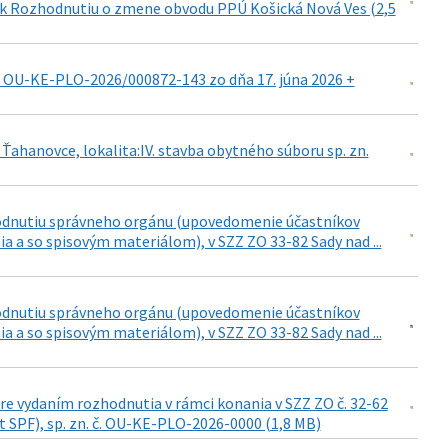
d k Rozhodnutiu o zmene obvodu PPÚ Košická Nová Ves (2,5
. OU-KE-PLO-2026/000872-143 zo dňa 17. júna 2026 +
hanovce, lokalita:IV. stavba obytného súboru sp. zn.
hodnutiu správneho orgánu (upovedomenie účastníkov
 a so spisovým materiálom), v SZZ ZO 33-82 Sady nad ...
hodnutiu správneho orgánu (upovedomenie účastníkov
 a so spisovým materiálom), v SZZ ZO 33-82 Sady nad ...
re vydaním rozhodnutia v rámci konania v SZZ ZO č. 32-62
list SPF), sp. zn. č. OU-KE-PLO-2026-0000 (1,8 MB)