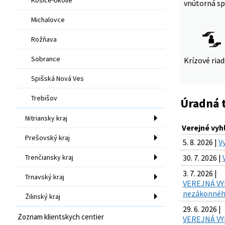
vnútorná sp
Michalovce
Rožňava
Sobrance
Krízové ria
Spišská Nová Ves
Trebišov
Úradná 
Nitriansky kraj
Verejné vyh
Prešovský kraj
5. 8. 2026 |
V
Trenčiansky kraj
30. 7. 2026 |
3. 7. 2026 |
Trnavský kraj
VEREJNÁ VYH
nezákonného
Žilinský kraj
29. 6. 2026 |
Zoznam klientskych centier
VEREJNÁ VYH