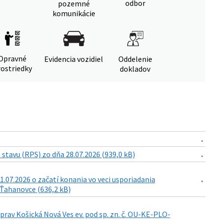
odbor
pozemné
komunikácie
Opravné
Evidencia vozidiel
Oddelenie
ostriedky
dokladov
tavu (RPS) zo dňa 28.07.2026 (939,0 kB)
7.2026 o začatí konania vo veci usporiadania
 Ťahanovce (636,2 kB)
 Košická Nová Ves ev. pod sp. zn. č. OU-KE-PLO-