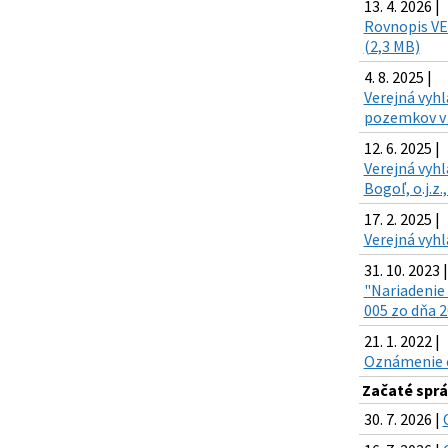
13. 4. 2026 |
Rovnopis VE
(2,3 MB)
4. 8. 2025 |
Verejná vyh
pozemkov v z
12. 6. 2025 |
Verejná vyhl
Bogoľ, o.j.z
17. 2. 2025 |
Verejná vyhl
31. 10. 2023 |
"Nariadenie 
005 zo dňa 2
21. 1. 2022 |
Oznámenie o 
Začaté sprá
30. 7. 2026 |