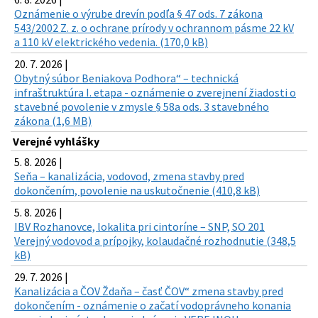
Oznámenie o výrube drevín podľa § 47 ods. 7 zákona
543/2002 Z. z. o ochrane prírody v ochrannom pásme 22 kV
a 110 kV elektrického vedenia. (170,0 kB)
20. 7. 2026 |
Obytný súbor Beniakova Podhora“ – technická
infraštruktúra I. etapa - oznámenie o zverejnení žiadosti o
stavebné povolenie v zmysle § 58a ods. 3 stavebného
zákona (1,6 MB)
Verejné vyhlášky
5. 8. 2026 |
Seňa – kanalizácia, vodovod, zmena stavby pred
dokončením, povolenie na uskutočnenie (410,8 kB)
5. 8. 2026 |
IBV Rozhanovce, lokalita pri cintoríne – SNP, SO 201
Verejný vodovod a prípojky, kolaudačné rozhodnutie (348,5
kB)
29. 7. 2026 |
Kanalizácia a ČOV Ždaňa – časť ČOV“ zmena stavby pred
dokončením - oznámenie o začatí vodoprávneho konania