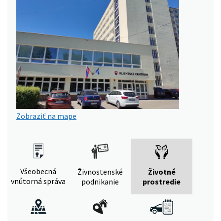
Zobraziť na mape
Všeobecná
Živnostenské
Životné
vnútorná správa
podnikanie
prostredie