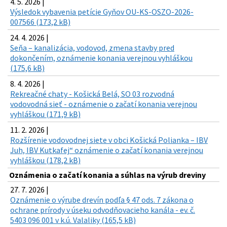
4. 5. 2026 |
Výsledok vybavenia petície Gyňov OU-KS-OSZO-2026-
007566 (173,2 kB)
24. 4. 2026 |
Seňa – kanalizácia, vodovod, zmena stavby pred
dokončením, oznámenie konania verejnou vyhláškou
(175,6 kB)
8. 4. 2026 |
Rekreačné chaty - Košická Belá, SO 03 rozvodná
vodovodná sieť - oznámenie o začatí konania verejnou
vyhláškou (171,9 kB)
11. 2. 2026 |
Rozšírenie vodovodnej siete v obci Košická Polianka – IBV
Juh, IBV Kutkafej“ oznámenie o začatí konania verejnou
vyhláškou (178,2 kB)
Oznámenia o začatí konania a súhlas na výrub dreviny
27. 7. 2026 |
Oznámenie o výrube drevín podľa § 47 ods. 7 zákona o
ochrane prírody v úseku odvodňovacieho kanála - ev. č.
5403 096 001 v k.ú. Valaliky (165,5 kB)