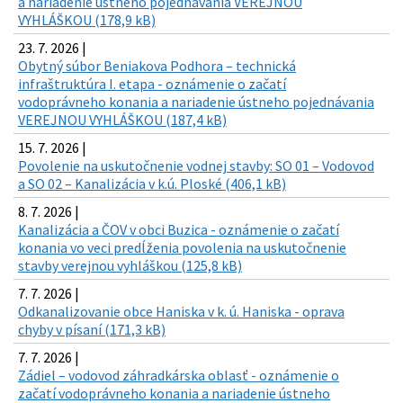
a nariadenie ústneho pojednávania VEREJNOU
VYHLÁŠKOU (178,9 kB)
23. 7. 2026 |
Obytný súbor Beniakova Podhora – technická
infraštruktúra I. etapa - oznámenie o začatí
vodoprávneho konania a nariadenie ústneho pojednávania
VEREJNOU VYHLÁŠKOU (187,4 kB)
15. 7. 2026 |
Povolenie na uskutočnenie vodnej stavby: SO 01 – Vodovod
a SO 02 – Kanalizácia v k.ú. Ploské (406,1 kB)
8. 7. 2026 |
Kanalizácia a ČOV v obci Buzica - oznámenie o začatí
konania vo veci predĺženia povolenia na uskutočnenie
stavby verejnou vyhláškou (125,8 kB)
7. 7. 2026 |
Odkanalizovanie obce Haniska v k. ú. Haniska - oprava
chyby v písaní (171,3 kB)
7. 7. 2026 |
Zádiel – vodovod záhradkárska oblasť - oznámenie o
začatí vodoprávneho konania a nariadenie ústneho