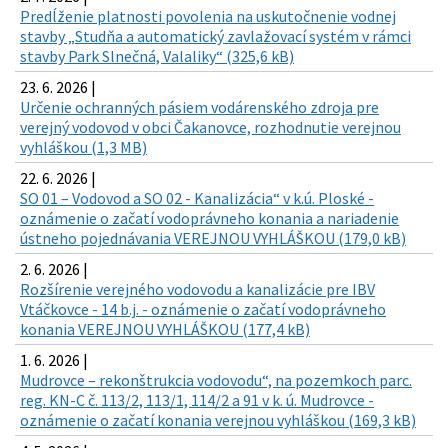
Predĺženie platnosti povolenia na uskutočnenie vodnej
stavby „Studňa a automatický zavlažovací systém v rámci
stavby Park Slnečná, Valaliky“ (325,6 kB)
23. 6. 2026 |
Určenie ochranných pásiem vodárenského zdroja pre
verejný vodovod v obci Čakanovce, rozhodnutie verejnou
vyhláškou (1,3 MB)
22. 6. 2026 |
SO 01 – Vodovod a SO 02 - Kanalizácia“ v k.ú. Ploské -
oznámenie o začatí vodoprávneho konania a nariadenie
ústneho pojednávania VEREJNOU VYHLÁŠKOU (179,0 kB)
2. 6. 2026 |
Rozšírenie verejného vodovodu a kanalizácie pre IBV
Vtáčkovce - 14 b.j. - oznámenie o začatí vodoprávneho
konania VEREJNOU VYHLÁŠKOU (177,4 kB)
1. 6. 2026 |
Mudrovce – rekonštrukcia vodovodu“, na pozemkoch parc.
reg. KN-C č. 113/2, 113/1, 114/2 a 91 v k. ú. Mudrovce -
oznámenie o začatí konania verejnou vyhláškou (169,3 kB)