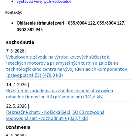
výstavbu verejných vodovodov
Kontakty:
Ohlásenie strhnutej zveri – 055/6004 122, 055/6004 127,
0903 882 945
Rozhodnutia
7. 8. 2026 |
Vybudovanie závodu na výrobu kovových súčiastok
leteckých motorov a priemyselných turbín a založenie
technologického centra na vývoj súvisiacich komponentov
(právoplatné ZS) (479,0 kB)
14. 7. 2026 |
Rozšírenie zariadenia na zhodnocovanie plastových
odpadov činnosťou R3 (právoplatné) (341,6 kB)
22. 5. 2026 |
Rekreačné chaty - Košická Belá, SO 03 rozvodná
vodovodná sieť - rozhodnutie (338,7 kB)
Oznámenia
6. 8. 2026 |