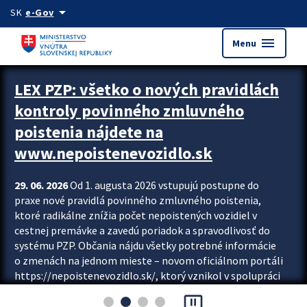
Preskocit na hlavný obsah
arrow_drop_down
SK
e-Gov
menu
Menu
Zastavit automatický posun upútavok
LEX PZP: všetko o nových pravidlách
kontroly povinného zmluvného
poistenia nájdete na
www.nepoistenevozidlo.sk
29. 06. 2026
Od 1. augusta 2026 vstupujú postupne do
praxe nové pravidlá povinného zmluvného poistenia,
ktoré radikálne znížia počet nepoistených vozidiel v
cestnej premávke a zavedú poriadok a spravodlivosť do
systému PZP. Občania nájdu všetky potrebné informácie
o zmenách na jednom mieste – novom oficiálnom portáli
https://nepoistenevozidlo.sk/, ktorý vznikol v spolupráci
Slovenskej kancelárie poisťovateľov (SKP), Slovenskej
pause_presentation
asociácie poisťovní (SLASPO) a Ministerstva vnútra SR.