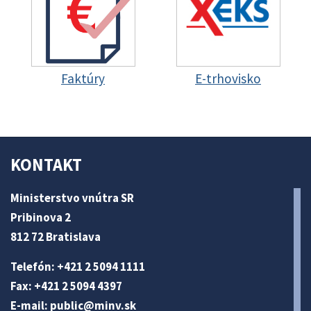
Faktúry
E-trhovisko
KONTAKT
Ministerstvo vnútra SR
Pribinova 2
812 72 Bratislava
Telefón: +421 2 5094 1111
Fax: +421 2 5094 4397
E-mail:
public@minv
.sk