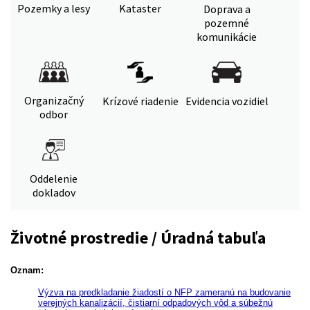
Pozemky a lesy
Kataster
Doprava a
pozemné
komunikácie
Organizačný
Krízové riadenie
Evidencia vozidiel
odbor
Oddelenie
dokladov
Životné prostredie / Úradná tabuľa
Oznam:
Výzva na predkladanie žiadostí o NFP zameranú na budovanie
verejných kanalizácií, čistiarní odpadových vôd a súbežnú