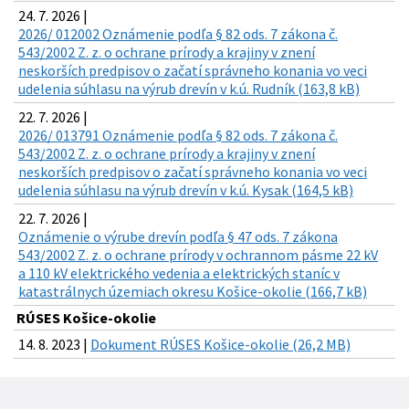
24. 7. 2026 |
2026/ 012002 Oznámenie podľa § 82 ods. 7 zákona č.
543/2002 Z. z. o ochrane prírody a krajiny v znení
neskorších predpisov o začatí správneho konania vo veci
udelenia súhlasu na výrub drevín v k.ú. Rudník (163,8 kB)
22. 7. 2026 |
2026/ 013791 Oznámenie podľa § 82 ods. 7 zákona č.
543/2002 Z. z. o ochrane prírody a krajiny v znení
neskorších predpisov o začatí správneho konania vo veci
udelenia súhlasu na výrub drevín v k.ú. Kysak (164,5 kB)
22. 7. 2026 |
Oznámenie o výrube drevín podľa § 47 ods. 7 zákona
543/2002 Z. z. o ochrane prírody v ochrannom pásme 22 kV
a 110 kV elektrického vedenia a elektrických staníc v
katastrálnych územiach okresu Košice-okolie (166,7 kB)
RÚSES Košice-okolie
14. 8. 2023 |
Dokument RÚSES Košice-okolie (26,2 MB)