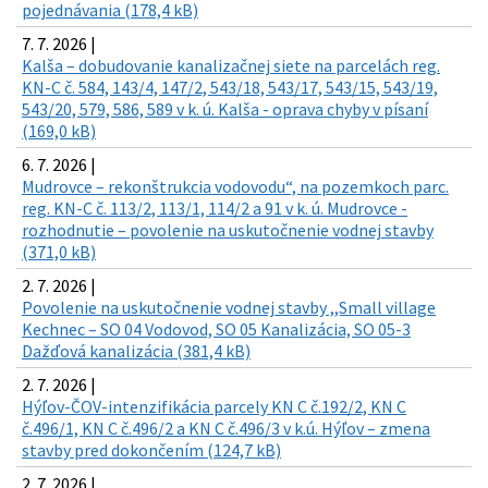
pojednávania (178,4 kB)
7. 7. 2026 |
Kalša – dobudovanie kanalizačnej siete na parcelách reg.
KN-C č. 584, 143/4, 147/2, 543/18, 543/17, 543/15, 543/19,
543/20, 579, 586, 589 v k. ú. Kalša - oprava chyby v písaní
(169,0 kB)
6. 7. 2026 |
Mudrovce – rekonštrukcia vodovodu“, na pozemkoch parc.
reg. KN-C č. 113/2, 113/1, 114/2 a 91 v k. ú. Mudrovce -
rozhodnutie – povolenie na uskutočnenie vodnej stavby
(371,0 kB)
2. 7. 2026 |
Povolenie na uskutočnenie vodnej stavby ,,Small village
Kechnec – SO 04 Vodovod, SO 05 Kanalizácia, SO 05-3
Dažďová kanalizácia (381,4 kB)
2. 7. 2026 |
Hýľov-ČOV-intenzifikácia parcely KN C č.192/2, KN C
č.496/1, KN C č.496/2 a KN C č.496/3 v k.ú. Hýľov – zmena
stavby pred dokončením (124,7 kB)
2. 7. 2026 |