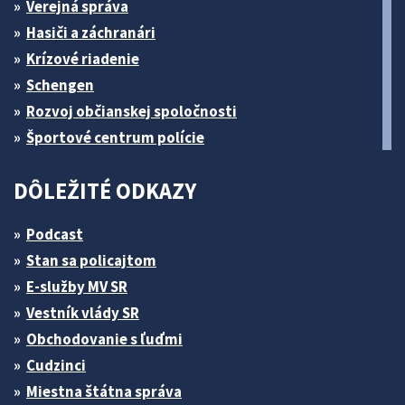
Verejná správa
Hasiči a záchranári
Krízové riadenie
Schengen
Rozvoj občianskej spoločnosti
Športové centrum polície
DÔLEŽITÉ ODKAZY
Podcast
Stan sa policajtom
E-služby MV SR
Vestník vlády SR
Obchodovanie s ľuďmi
Cudzinci
Miestna štátna správa