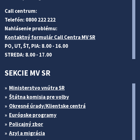
Call centrum:
Telefón: 0800 222 222
Nahlásenie problému:
Kontaktný formulár Call Centra MV SR
PO, UT, ŠT, PIA: 8.00 - 16.00
STREDA: 8.00 - 17.00
SEKCIE MV SR
Ministerstvo vnútra SR
Štátna komisia pre volby
Okresné úrady/Klientske centrá
Európske programy
Policajný zbor
Azyl a migrácia