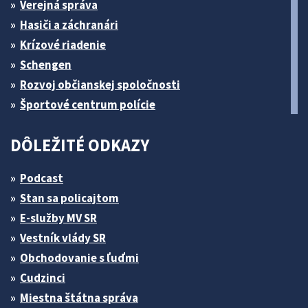
Verejná správa
Hasiči a záchranári
Krízové riadenie
Schengen
Rozvoj občianskej spoločnosti
Športové centrum polície
DÔLEŽITÉ ODKAZY
Podcast
Stan sa policajtom
E-služby MV SR
Vestník vlády SR
Obchodovanie s ľuďmi
Cudzinci
Miestna štátna správa