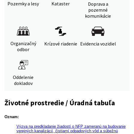
Pozemky a lesy
Kataster
Doprava a
pozemné
komunikácie
Organizačný
Krízové riadenie
Evidencia vozidiel
odbor
Oddelenie
dokladov
Životné prostredie / Úradná tabuľa
Oznam:
Výzva na predkladanie žiadostí o NFP zameranú na budovanie
verejných kanalizácií, čistiarní odpadových vôd a súbežnú