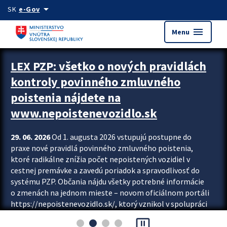
Preskocit na hlavný obsah
arrow_drop_down
SK
e-Gov
menu
Menu
Zastavit automatický posun upútavok
LEX PZP: všetko o nových pravidlách
kontroly povinného zmluvného
poistenia nájdete na
www.nepoistenevozidlo.sk
29. 06. 2026
Od 1. augusta 2026 vstupujú postupne do
praxe nové pravidlá povinného zmluvného poistenia,
ktoré radikálne znížia počet nepoistených vozidiel v
cestnej premávke a zavedú poriadok a spravodlivosť do
systému PZP. Občania nájdu všetky potrebné informácie
o zmenách na jednom mieste – novom oficiálnom portáli
https://nepoistenevozidlo.sk/, ktorý vznikol v spolupráci
Slovenskej kancelárie poisťovateľov (SKP), Slovenskej
pause_presentation
asociácie poisťovní (SLASPO) a Ministerstva vnútra SR.