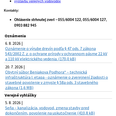
výstavbu verejných vodovodov
Kontakty:
Ohlásenie strhnutej zveri – 055/6004 122, 055/6004 127,
0903 882 945
Oznámenia
6. 8. 2026 |
Oznámenie o výrube drevín podľa § 47 ods. 7 zákona
543/2002 Z. z. o ochrane prírody v ochrannom pásme 22 kV
a 110 kV elektrického vedenia. (170,0 kB)
20. 7. 2026 |
Obytný súbor Beniakova Podhora“ – technická
infraštruktúra I. etapa - oznámenie o zverejnení žiadosti o
stavebné povolenie v zmysle § 58a ods. 3 stavebného
zákona (1,6 MB)
Verejné vyhlášky
5. 8. 2026 |
Seňa – kanalizácia, vodovod, zmena stavby pred
dokončením, povolenie na uskutočnenie (410,8 kB)