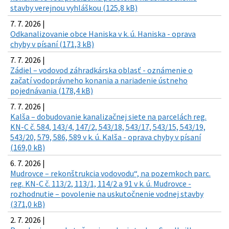
stavby verejnou vyhláškou (125,8 kB)
7. 7. 2026 |
Odkanalizovanie obce Haniska v k. ú. Haniska - oprava
chyby v písaní (171,3 kB)
7. 7. 2026 |
Zádiel – vodovod záhradkárska oblasť - oznámenie o
začatí vodoprávneho konania a nariadenie ústneho
pojednávania (178,4 kB)
7. 7. 2026 |
Kalša – dobudovanie kanalizačnej siete na parcelách reg.
KN-C č. 584, 143/4, 147/2, 543/18, 543/17, 543/15, 543/19,
543/20, 579, 586, 589 v k. ú. Kalša - oprava chyby v písaní
(169,0 kB)
6. 7. 2026 |
Mudrovce – rekonštrukcia vodovodu“, na pozemkoch parc.
reg. KN-C č. 113/2, 113/1, 114/2 a 91 v k. ú. Mudrovce -
rozhodnutie – povolenie na uskutočnenie vodnej stavby
(371,0 kB)
2. 7. 2026 |