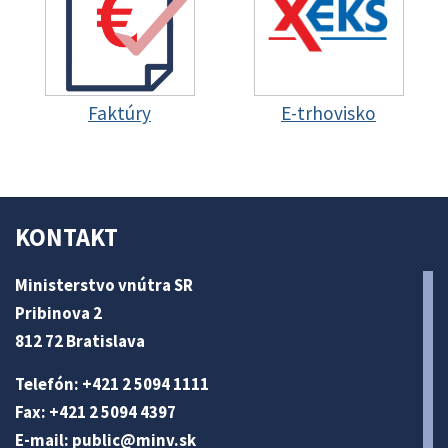
Faktúry
E-trhovisko
KONTAKT
Ministerstvo vnútra SR
Pribinova 2
812 72 Bratislava
Telefón: +421 2 5094 1111
Fax: +421 2 5094 4397
E-mail:
public@minv
.sk