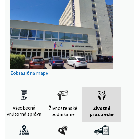
Zobraziť na mape
Všeobecná
Živnostenské
Životné
vnútorná správa
podnikanie
prostredie