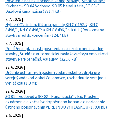
Povolenie na uskutočnenie vodnej stavby ,,Small village
Kechnec – SO 04 Vodovod, SO 05 Kanalizácia, SO 05-3
Dažďová kanalizácia (381,4 kB)
2. 7. 2026 |
Hýľov-ČOV-intenzifikácia parcely KN C č.192/2, KN C
č.496/1, KN C č.496/2 a KN C č.496/3 v k.ú. Hýľov – zmena
stavby pred dokončením (124,7 kB)
2. 7. 2026 |
Predĺženie platnosti povolenia na uskutočnenie vodnej
stavby „Studňa a automatický zavlažovací systém v rámci
stavby Park Slnečná, Valaliky“ (325,6 kB)
23. 6. 2026 |
Určenie ochranných pásiem vodárenského zdroja pre
verejný vodovod v obci Čakanovce, rozhodnutie verejnou
vyhláškou (1,3 MB)
22. 6. 2026 |
SO 01 – Vodovod a SO 02 - Kanalizácia“ v k.ú. Ploské -
oznámenie o začatí vodoprávneho konania a nariadenie
ústneho pojednávania VEREJNOU VYHLÁŠKOU (179,0 kB)
2. 6. 2026 |