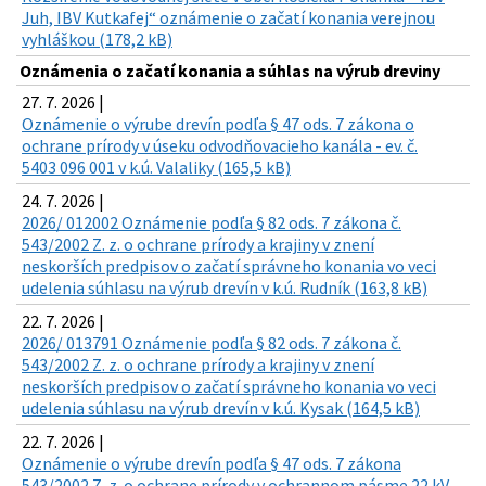
Juh, IBV Kutkafej“ oznámenie o začatí konania verejnou
vyhláškou (178,2 kB)
Oznámenia o začatí konania a súhlas na výrub dreviny
27. 7. 2026 |
Oznámenie o výrube drevín podľa § 47 ods. 7 zákona o
ochrane prírody v úseku odvodňovacieho kanála - ev. č.
5403 096 001 v k.ú. Valaliky (165,5 kB)
24. 7. 2026 |
2026/ 012002 Oznámenie podľa § 82 ods. 7 zákona č.
543/2002 Z. z. o ochrane prírody a krajiny v znení
neskorších predpisov o začatí správneho konania vo veci
udelenia súhlasu na výrub drevín v k.ú. Rudník (163,8 kB)
22. 7. 2026 |
2026/ 013791 Oznámenie podľa § 82 ods. 7 zákona č.
543/2002 Z. z. o ochrane prírody a krajiny v znení
neskorších predpisov o začatí správneho konania vo veci
udelenia súhlasu na výrub drevín v k.ú. Kysak (164,5 kB)
22. 7. 2026 |
Oznámenie o výrube drevín podľa § 47 ods. 7 zákona
543/2002 Z. z. o ochrane prírody v ochrannom pásme 22 kV