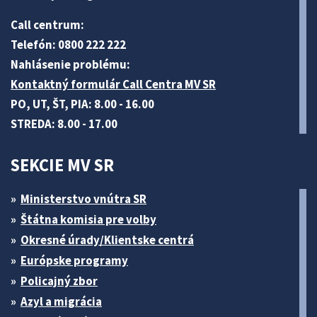
Call centrum:
Telefón: 0800 222 222
Nahlásenie problému:
Kontaktný formulár Call Centra MV SR
PO, UT, ŠT, PIA: 8.00 - 16.00
STREDA: 8.00 - 17.00
SEKCIE MV SR
Ministerstvo vnútra SR
Štátna komisia pre volby
Okresné úrady/Klientske centrá
Európske programy
Policajný zbor
Azyl a migrácia