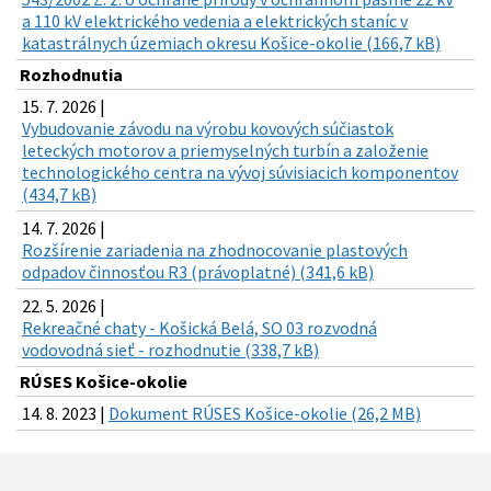
a 110 kV elektrického vedenia a elektrických staníc v
katastrálnych územiach okresu Košice-okolie (166,7 kB)
Rozhodnutia
15. 7. 2026 |
Vybudovanie závodu na výrobu kovových súčiastok
leteckých motorov a priemyselných turbín a založenie
technologického centra na vývoj súvisiacich komponentov
(434,7 kB)
14. 7. 2026 |
Rozšírenie zariadenia na zhodnocovanie plastových
odpadov činnosťou R3 (právoplatné) (341,6 kB)
22. 5. 2026 |
Rekreačné chaty - Košická Belá, SO 03 rozvodná
vodovodná sieť - rozhodnutie (338,7 kB)
RÚSES Košice-okolie
14. 8. 2023 |
Dokument RÚSES Košice-okolie (26,2 MB)