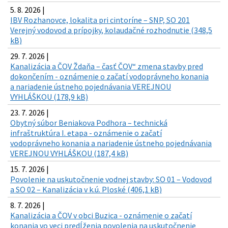
5. 8. 2026 |
IBV Rozhanovce, lokalita pri cintoríne – SNP, SO 201
Verejný vodovod a prípojky, kolaudačné rozhodnutie (348,5
kB)
29. 7. 2026 |
Kanalizácia a ČOV Ždaňa – časť ČOV“ zmena stavby pred
dokončením - oznámenie o začatí vodoprávneho konania
a nariadenie ústneho pojednávania VEREJNOU
VYHLÁŠKOU (178,9 kB)
23. 7. 2026 |
Obytný súbor Beniakova Podhora – technická
infraštruktúra I. etapa - oznámenie o začatí
vodoprávneho konania a nariadenie ústneho pojednávania
VEREJNOU VYHLÁŠKOU (187,4 kB)
15. 7. 2026 |
Povolenie na uskutočnenie vodnej stavby: SO 01 – Vodovod
a SO 02 – Kanalizácia v k.ú. Ploské (406,1 kB)
8. 7. 2026 |
Kanalizácia a ČOV v obci Buzica - oznámenie o začatí
konania vo veci predĺženia povolenia na uskutočnenie