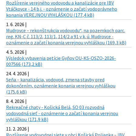
Rozšírenie verejného vodovodu a kanalizácie pre IBV
Vtáčkovce - 14 b.j. - oznámenie o začatí vodoprávneho
konania VEREJNOU VYHLÁŠKOU (177,4 kB)
1. 6. 2026 |
Mudrovce – rekonštrukcia vodovodu“, na pozemkoch parc.
reg. KN-C č. 113/2, 113/1, 114/2 a 91 v k. ú. Mudrovce -
oznámenie o začatí konania verejnou vyhláškou (169,3 kB)
4. 5. 2026 |
Výsledok vybavenia petície Gyňov OU-KS-OSZO-2026-
007566 (173,2 kB)
24. 4. 2026 |
Seňa – kanalizácia, vodovod, zmena stavby pred
dokončením, oznámenie konania verejnou vyhláškou
(175,6 kB)
8. 4. 2026 |
Rekreačné chaty - Košická Belá, SO 03 rozvodná
vodovodná sieť - oznámenie o začatí konania verejnou
vyhláškou (171,9 kB)
11. 2. 2026 |
Rozšírenie vodovodnej siete v obci Košická Polianka – IBV