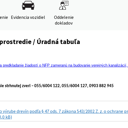
denie
Evidencia vozidiel
Oddelenie
dokladov
prostredie / Úradná tabuľa
 predkladanie žiadostí o NFP zameranú na budovanie verejných kanalizácií
ie strhnutej zveri – 055/6004 122, 055/6004 127, 0903 882 945
výrube drevín podľa § 47 ods. 7 zákona 543/2002 Z. z. o ochrane 
0,0 kB)