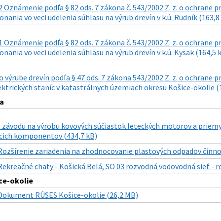
 Oznámenie podľa § 82 ods. 7 zákona č. 543/2002 Z. z. o ochrane prí
nania vo veci udelenia súhlasu na výrub drevín v k.ú. Rudník (163,8
 Oznámenie podľa § 82 ods. 7 zákona č. 543/2002 Z. z. o ochrane prí
nania vo veci udelenia súhlasu na výrub drevín v k.ú. Kysak (164,5 
výrube drevín podľa § 47 ods. 7 zákona 543/2002 Z. z. o ochrane 
ektrických staníc v katastrálnych územiach okresu Košice-okolie (
a
 závodu na výrobu kovových súčiastok leteckých motorov a priemy
acich komponentov (434,7 kB)
Rozšírenie zariadenia na zhodnocovanie plastových odpadov činno
Rekreačné chaty - Košická Belá, SO 03 rozvodná vodovodná sieť - r
ce-okolie
Dokument RÚSES Košice-okolie (26,2 MB)