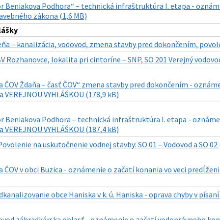
 Beniakova Podhora“ – technická infraštruktúra I. etapa - oznáme
stavebného zákona (1,6 MB)
lášky
eňa – kanalizácia, vodovod, zmena stavby pred dokončením, povole
BV Rozhanovce, lokalita pri cintoríne – SNP, SO 201 Verejný vodovo
 a ČOV Ždaňa – časť ČOV“ zmena stavby pred dokončením - oznáme
ia VEREJNOU VYHLÁŠKOU (178,9 kB)
r Beniakova Podhora – technická infraštruktúra I. etapa - oznáme
ia VEREJNOU VYHLÁŠKOU (187,4 kB)
Povolenie na uskutočnenie vodnej stavby: SO 01 – Vodovod a SO 02 – 
a ČOV v obci Buzica - oznámenie o začatí konania vo veci predĺže
kanalizovanie obce Haniska v k. ú. Haniska - oprava chyby v písaní
dovod záhradkárska oblasť - oznámenie o začatí vodoprávneho kona