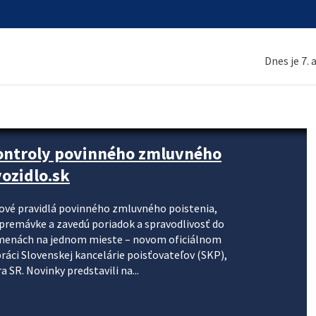
Dnes je 7.
kontroly povinného zmluvného
ozidlo.sk
nové pravidlá povinného zmluvného poistenia,
j premávke a zavedú poriadok a spravodlivosť do
zmenách na jednom mieste – novom oficiálnom
práci Slovenskej kancelárie poisťovateľov (SKP),
 SR. Novinky predstavili na...