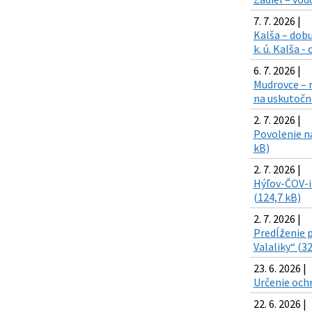
7. 7. 2026 |
Kalša – dobu
k. ú. Kalša -
6. 7. 2026 |
Mudrovce – r
na uskutočne
2. 7. 2026 |
Povolenie na
kB)
2. 7. 2026 |
Hýľov-ČOV-in
(124,7 kB)
2. 7. 2026 |
Predĺženie p
Valaliky“ (3
23. 6. 2026 |
Určenie och
22. 6. 2026 |