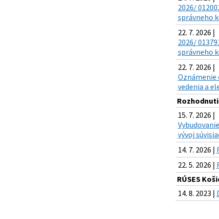
2026/ 012002
správneho ko
22. 7. 2026 |
2026/ 013791
správneho ko
22. 7. 2026 |
Oznámenie o 
vedenia a el
Rozhodnuti
15. 7. 2026 |
Vybudovanie
vývoj súvisi
14. 7. 2026 |
22. 5. 2026 |
RÚSES Koši
14. 8. 2023 |