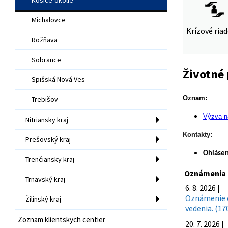
Michalovce
Krízové ria
Rožňava
Sobrance
Životné 
Spišská Nová Ves
Oznam:
Trebišov
Výzva na
Nitriansky kraj
Kontakty:
Prešovský kraj
Ohlásen
Trenčiansky kraj
Oznámenia
Trnavský kraj
6. 8. 2026 |
Oznámenie o 
Žilinský kraj
vedenia. (17
Zoznam klientskych centier
20. 7. 2026 |