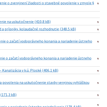
nie o zverejnení žiadosti o stavebné povolenie v zmysle §
nie na uskutočnenie (410,8 kB)
d a prípojky, kolaudačné rozhodnutie (348,5 kB)
nie o začatí vodoprávneho konania a nariadenie ústneho
nie o začatí vodoprávneho konania a nariadenie ústneho
Kanalizácia v k.ú. Ploské (406,1 kB)
nia povolenia na uskutočnenie stavby verejnou vyhláškou
 (171,3 kB)
nia a nariadenie ústneho pojednávania (178,4 kB)