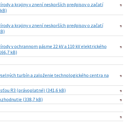
rody a krajiny v znení neskorších predpisov o začatí
 kB)
rody a krajiny v znení neskorších predpisov o začatí
kB)
prírody v ochrannom pásme 22 kV a 110 kV elektrického
166,7 kB)
selných turbín a založenie technologického centra na
sťou R3 (právoplatné) (341,6 kB)
ozhodnutie (338,7 kB)