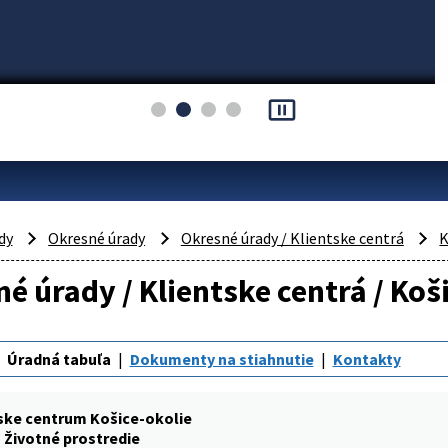
pause_presentation
dy
Okresné úrady
Okresné úrady / Klientske centrá
K
é úrady / Klientske centrá / Koši
Úradná tabuľa
Dokumenty na stiahnutie
Kontakty
ske centrum Košice-okolie
Životné prostredie