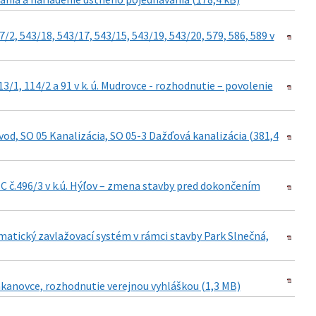
/2, 543/18, 543/17, 543/15, 543/19, 543/20, 579, 586, 589 v
/1, 114/2 a 91 v k. ú. Mudrovce - rozhodnutie – povolenie
vod, SO 05 Kanalizácia, SO 05-3 Dažďová kanalizácia (381,4
 C č.496/3 v k.ú. Hýľov – zmena stavby pred dokončením
matický zavlažovací systém v rámci stavby Park Slnečná,
kanovce, rozhodnutie verejnou vyhláškou (1,3 MB)