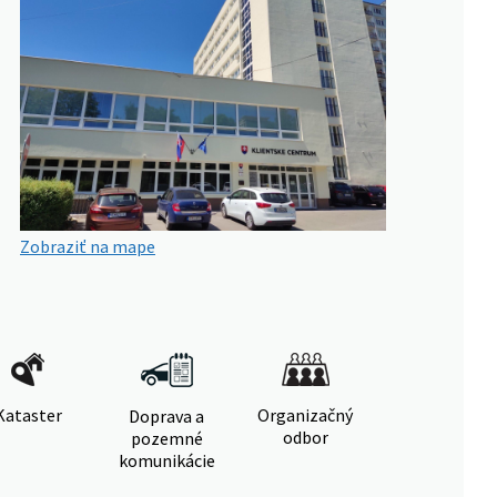
Zobraziť na mape
Kataster
Organizačný
Doprava a
odbor
pozemné
komunikácie