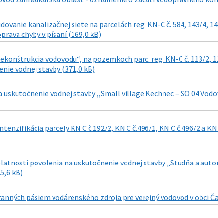
dovanie kanalizačnej siete na parcelách reg. KN-C č. 584, 143/4, 147
 oprava chyby v písaní (169,0 kB)
ekonštrukcia vodovodu“, na pozemkoch parc. reg. KN-C č. 113/2, 113
nie vodnej stavby (371,0 kB)
 uskutočnenie vodnej stavby ,,Small village Kechnec – SO 04 Vodo
tenzifikácia parcely KN C č.192/2, KN C č.496/1, KN C č.496/2 a KN
latnosti povolenia na uskutočnenie vodnej stavby „Studňa a auto
25,6 kB)
ranných pásiem vodárenského zdroja pre verejný vodovod v obci Ča