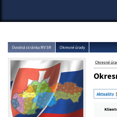
Úvodná stránka MV SR
Okresné úrady
Okresné úra
Okresn
Aktuality
Klient