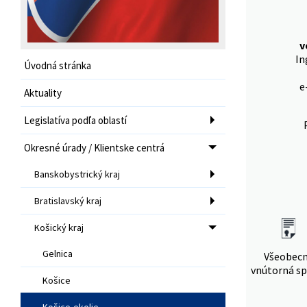
v
In
Úvodná stránka
e
Aktuality
Legislatíva podľa oblastí
Okresné úrady / Klientske centrá
Banskobystrický kraj
Bratislavský kraj
Košický kraj
Gelnica
Všeobec
vnútorná sp
Košice
Košice-okolie