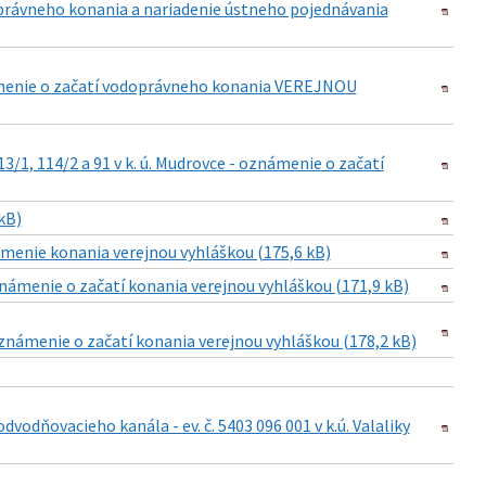
doprávneho konania a nariadenie ústneho pojednávania
známenie o začatí vodoprávneho konania VEREJNOU
/1, 114/2 a 91 v k. ú. Mudrovce - oznámenie o začatí
kB)
menie konania verejnou vyhláškou (175,6 kB)
námenie o začatí konania verejnou vyhláškou (171,9 kB)
oznámenie o začatí konania verejnou vyhláškou (178,2 kB)
vodňovacieho kanála - ev. č. 5403 096 001 v k.ú. Valaliky