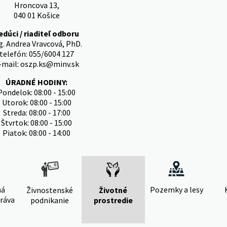
Hroncova 13,
040 01 Košice
edúci / riaditeľ odboru
g. Andrea Vravcová, PhD.
telefón: 055/6004 127
-mail: oszp.ks@minv.sk
ÚRADNÉ HODINY:
Pondelok: 08:00 - 15:00
Utorok: 08:00 - 15:00
Streda: 08:00 - 17:00
Štvrtok: 08:00 - 15:00
Piatok: 08:00 - 14:00
ná
Pozemky a lesy
Živnostenské
Životné
ráva
podnikanie
prostredie