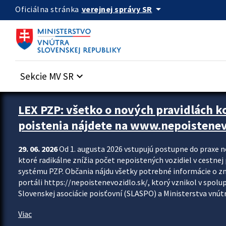
Preskocit na hlavný obsah
arrow_drop_down
verejnej správy SR
Oficiálna stránka
Sekcie MV SR
keyboard_arrow_down
Zastavit automatický posun upútavok
LEX PZP: všetko o nových pravidlách 
poistenia nájdete na www.nepoistenev
29. 06. 2026
Od 1. augusta 2026 vstupujú postupne do praxe 
ktoré radikálne znížia počet nepoistených vozidiel v cestne
systému PZP. Občania nájdu všetky potrebné informácie o 
portáli https://nepoistenevozidlo.sk/, ktorý vznikol v spolu
Slovenskej asociácie poisťovní (SLASPO) a Ministerstva vnútra
Viac