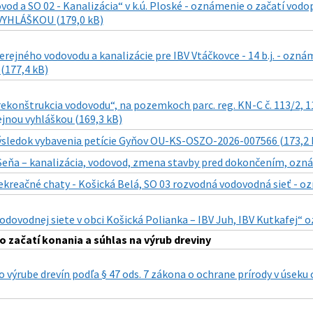
vod a SO 02 - Kanalizácia“ v k.ú. Ploské - oznámenie o začatí vo
YHLÁŠKOU (179,0 kB)
verejného vodovodu a kanalizácie pre IBV Vtáčkovce - 14 b.j. - o
177,4 kB)
ekonštrukcia vodovodu“, na pozemkoch parc. reg. KN-C č. 113/2, 113
jnou vyhláškou (169,3 kB)
ýsledok vybavenia petície Gyňov OU-KS-OSZO-2026-007566 (173,2 
Seňa – kanalizácia, vodovod, zmena stavby pred dokončením, ozná
ekreačné chaty - Košická Belá, SO 03 rozvodná vodovodná sieť - oz
odovodnej siete v obci Košická Polianka – IBV Juh, IBV Kutkafej“ 
 začatí konania a súhlas na výrub dreviny
výrube drevín podľa § 47 ods. 7 zákona o ochrane prírody v úseku od