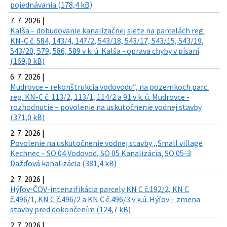
pojednávania (178,4 kB)
7. 7. 2026 |
Kalša – dobudovanie kanalizačnej siete na parcelách reg.
KN-C č. 584, 143/4, 147/2, 543/18, 543/17, 543/15, 543/19,
543/20, 579, 586, 589 v k. ú. Kalša - oprava chyby v písaní
(169,0 kB)
6. 7. 2026 |
Mudrovce – rekonštrukcia vodovodu“, na pozemkoch parc.
reg. KN-C č. 113/2, 113/1, 114/2 a 91 v k. ú. Mudrovce -
rozhodnutie – povolenie na uskutočnenie vodnej stavby
(371,0 kB)
2. 7. 2026 |
Povolenie na uskutočnenie vodnej stavby ,,Small village
Kechnec – SO 04 Vodovod, SO 05 Kanalizácia, SO 05-3
Dažďová kanalizácia (381,4 kB)
2. 7. 2026 |
Hýľov-ČOV-intenzifikácia parcely KN C č.192/2, KN C
č.496/1, KN C č.496/2 a KN C č.496/3 v k.ú. Hýľov – zmena
stavby pred dokončením (124,7 kB)
2. 7. 2026 |