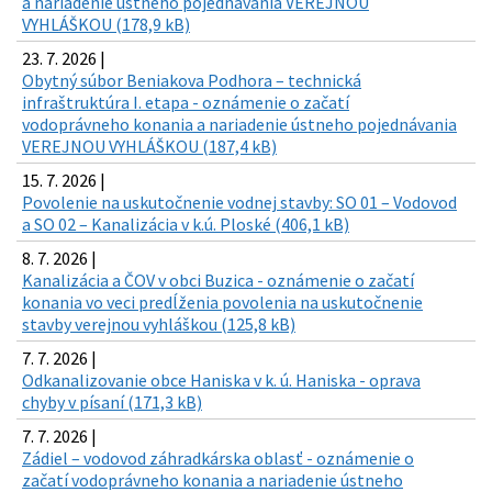
a nariadenie ústneho pojednávania VEREJNOU
VYHLÁŠKOU (178,9 kB)
23. 7. 2026 |
Obytný súbor Beniakova Podhora – technická
infraštruktúra I. etapa - oznámenie o začatí
vodoprávneho konania a nariadenie ústneho pojednávania
VEREJNOU VYHLÁŠKOU (187,4 kB)
15. 7. 2026 |
Povolenie na uskutočnenie vodnej stavby: SO 01 – Vodovod
a SO 02 – Kanalizácia v k.ú. Ploské (406,1 kB)
8. 7. 2026 |
Kanalizácia a ČOV v obci Buzica - oznámenie o začatí
konania vo veci predĺženia povolenia na uskutočnenie
stavby verejnou vyhláškou (125,8 kB)
7. 7. 2026 |
Odkanalizovanie obce Haniska v k. ú. Haniska - oprava
chyby v písaní (171,3 kB)
7. 7. 2026 |
Zádiel – vodovod záhradkárska oblasť - oznámenie o
začatí vodoprávneho konania a nariadenie ústneho