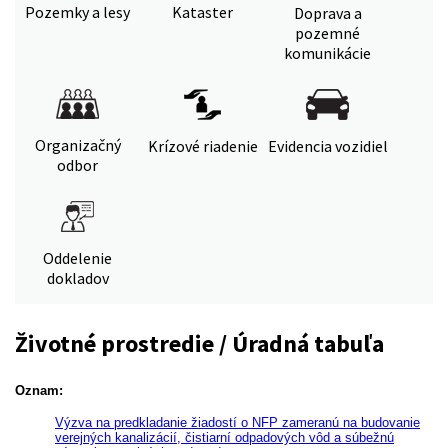
Pozemky a lesy
Kataster
Doprava a
pozemné
komunikácie
Organizačný
Krízové riadenie
Evidencia vozidiel
odbor
Oddelenie
dokladov
Životné prostredie / Úradná tabuľa
Oznam:
Výzva na predkladanie žiadostí o NFP zameranú na budovanie
verejných kanalizácií, čistiarní odpadových vôd a súbežnú