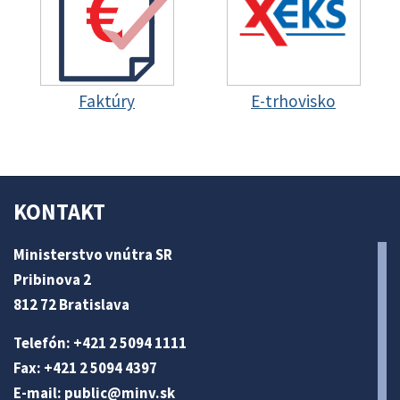
Faktúry
E-trhovisko
KONTAKT
Ministerstvo vnútra SR
Pribinova 2
812 72 Bratislava
Telefón: +421 2 5094 1111
Fax: +421 2 5094 4397
E-mail:
public@minv
.sk