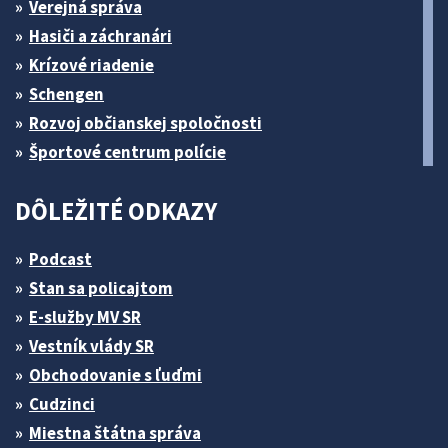
Verejná správa
Hasiči a záchranári
Krízové riadenie
Schengen
Rozvoj občianskej spoločnosti
Športové centrum polície
DÔLEŽITÉ ODKAZY
Podcast
Stan sa policajtom
E-služby MV SR
Vestník vlády SR
Obchodovanie s ľuďmi
Cudzinci
Miestna štátna správa