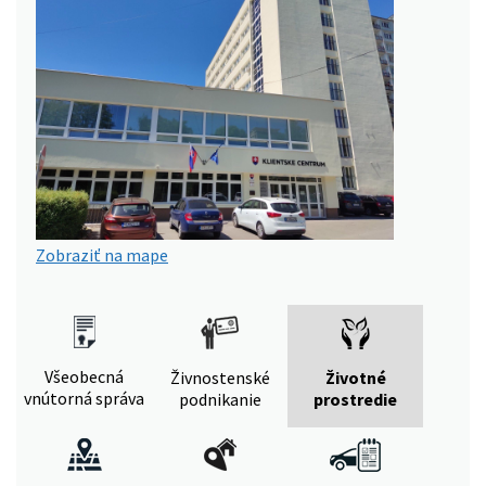
Zobraziť na mape
Všeobecná
Živnostenské
Životné
vnútorná správa
podnikanie
prostredie