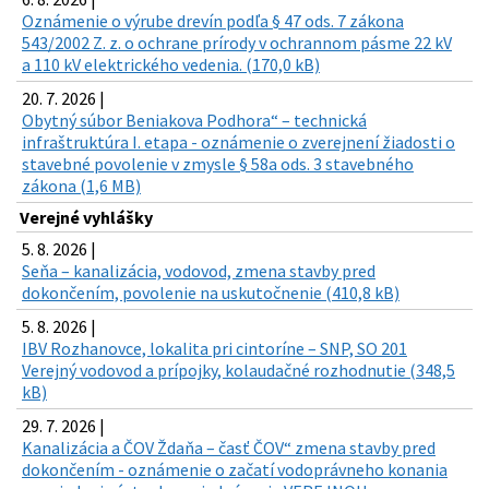
Oznámenie o výrube drevín podľa § 47 ods. 7 zákona
543/2002 Z. z. o ochrane prírody v ochrannom pásme 22 kV
a 110 kV elektrického vedenia. (170,0 kB)
20. 7. 2026 |
Obytný súbor Beniakova Podhora“ – technická
infraštruktúra I. etapa - oznámenie o zverejnení žiadosti o
stavebné povolenie v zmysle § 58a ods. 3 stavebného
zákona (1,6 MB)
Verejné vyhlášky
5. 8. 2026 |
Seňa – kanalizácia, vodovod, zmena stavby pred
dokončením, povolenie na uskutočnenie (410,8 kB)
5. 8. 2026 |
IBV Rozhanovce, lokalita pri cintoríne – SNP, SO 201
Verejný vodovod a prípojky, kolaudačné rozhodnutie (348,5
kB)
29. 7. 2026 |
Kanalizácia a ČOV Ždaňa – časť ČOV“ zmena stavby pred
dokončením - oznámenie o začatí vodoprávneho konania