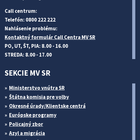
Call centrum:
Telefón: 0800 222 222
Nahlásenie problému:
Kontaktný formulár Call Centra MV SR
PO, UT, ŠT, PIA: 8.00 - 16.00
STREDA: 8.00 - 17.00
SEKCIE MV SR
Ministerstvo vnútra SR
Štátna komisia pre volby
Okresné úrady/Klientske centrá
Európske programy
Policajný zbor
Azyl a migrácia