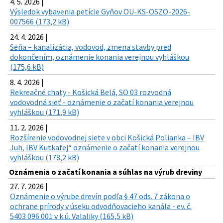
4. 5. 2026 |
Výsledok vybavenia petície Gyňov OU-KS-OSZO-2026-
007566 (173,2 kB)
24. 4. 2026 |
Seňa – kanalizácia, vodovod, zmena stavby pred
dokončením, oznámenie konania verejnou vyhláškou
(175,6 kB)
8. 4. 2026 |
Rekreačné chaty - Košická Belá, SO 03 rozvodná
vodovodná sieť - oznámenie o začatí konania verejnou
vyhláškou (171,9 kB)
11. 2. 2026 |
Rozšírenie vodovodnej siete v obci Košická Polianka – IBV
Juh, IBV Kutkafej“ oznámenie o začatí konania verejnou
vyhláškou (178,2 kB)
Oznámenia o začatí konania a súhlas na výrub dreviny
27. 7. 2026 |
Oznámenie o výrube drevín podľa § 47 ods. 7 zákona o
ochrane prírody v úseku odvodňovacieho kanála - ev. č.
5403 096 001 v k.ú. Valaliky (165,5 kB)