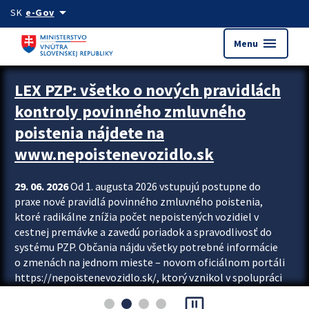
Preskocit na hlavný obsah
arrow_drop_down
SK
e-Gov
menu
Menu
Zastavit automatický posun upútavok
LEX PZP: všetko o nových pravidlách
kontroly povinného zmluvného
poistenia nájdete na
www.nepoistenevozidlo.sk
29. 06. 2026
Od 1. augusta 2026 vstupujú postupne do
praxe nové pravidlá povinného zmluvného poistenia,
ktoré radikálne znížia počet nepoistených vozidiel v
cestnej premávke a zavedú poriadok a spravodlivosť do
systému PZP. Občania nájdu všetky potrebné informácie
o zmenách na jednom mieste – novom oficiálnom portáli
https://nepoistenevozidlo.sk/, ktorý vznikol v spolupráci
Slovenskej kancelárie poisťovateľov (SKP), Slovenskej
pause_presentation
asociácie poisťovní (SLASPO) a Ministerstva vnútra SR.