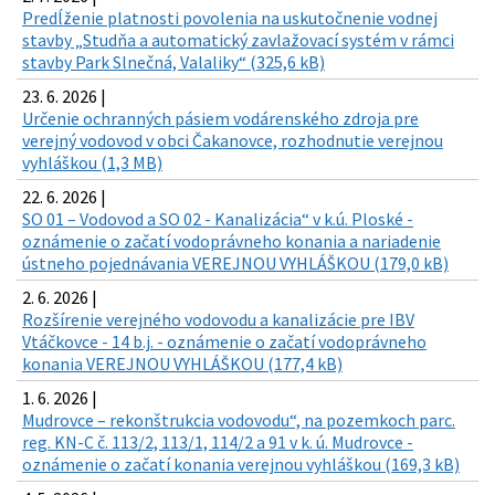
Predĺženie platnosti povolenia na uskutočnenie vodnej
stavby „Studňa a automatický zavlažovací systém v rámci
stavby Park Slnečná, Valaliky“ (325,6 kB)
23. 6. 2026 |
Určenie ochranných pásiem vodárenského zdroja pre
verejný vodovod v obci Čakanovce, rozhodnutie verejnou
vyhláškou (1,3 MB)
22. 6. 2026 |
SO 01 – Vodovod a SO 02 - Kanalizácia“ v k.ú. Ploské -
oznámenie o začatí vodoprávneho konania a nariadenie
ústneho pojednávania VEREJNOU VYHLÁŠKOU (179,0 kB)
2. 6. 2026 |
Rozšírenie verejného vodovodu a kanalizácie pre IBV
Vtáčkovce - 14 b.j. - oznámenie o začatí vodoprávneho
konania VEREJNOU VYHLÁŠKOU (177,4 kB)
1. 6. 2026 |
Mudrovce – rekonštrukcia vodovodu“, na pozemkoch parc.
reg. KN-C č. 113/2, 113/1, 114/2 a 91 v k. ú. Mudrovce -
oznámenie o začatí konania verejnou vyhláškou (169,3 kB)