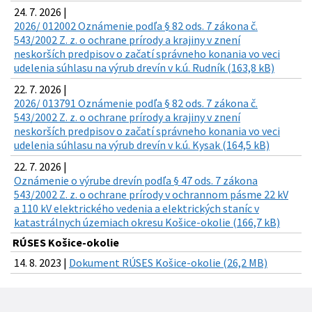
24. 7. 2026 |
2026/ 012002 Oznámenie podľa § 82 ods. 7 zákona č.
543/2002 Z. z. o ochrane prírody a krajiny v znení
neskorších predpisov o začatí správneho konania vo veci
udelenia súhlasu na výrub drevín v k.ú. Rudník (163,8 kB)
22. 7. 2026 |
2026/ 013791 Oznámenie podľa § 82 ods. 7 zákona č.
543/2002 Z. z. o ochrane prírody a krajiny v znení
neskorších predpisov o začatí správneho konania vo veci
udelenia súhlasu na výrub drevín v k.ú. Kysak (164,5 kB)
22. 7. 2026 |
Oznámenie o výrube drevín podľa § 47 ods. 7 zákona
543/2002 Z. z. o ochrane prírody v ochrannom pásme 22 kV
a 110 kV elektrického vedenia a elektrických staníc v
katastrálnych územiach okresu Košice-okolie (166,7 kB)
RÚSES Košice-okolie
14. 8. 2023 |
Dokument RÚSES Košice-okolie (26,2 MB)