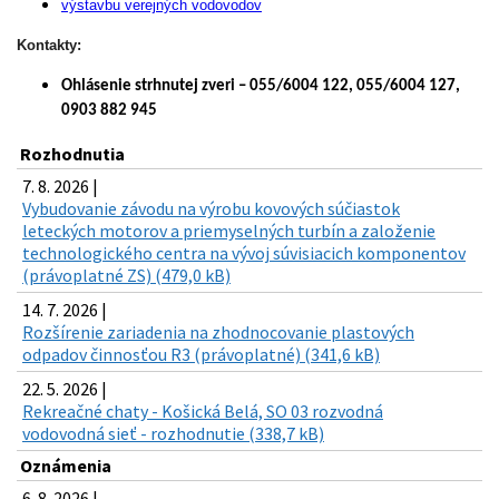
výstavbu verejných vodovodov
Kontakty:
Ohlásenie strhnutej zveri – 055/6004 122, 055/6004 127,
0903 882 945
Rozhodnutia
7. 8. 2026 |
Vybudovanie závodu na výrobu kovových súčiastok
leteckých motorov a priemyselných turbín a založenie
technologického centra na vývoj súvisiacich komponentov
(právoplatné ZS) (479,0 kB)
14. 7. 2026 |
Rozšírenie zariadenia na zhodnocovanie plastových
odpadov činnosťou R3 (právoplatné) (341,6 kB)
22. 5. 2026 |
Rekreačné chaty - Košická Belá, SO 03 rozvodná
vodovodná sieť - rozhodnutie (338,7 kB)
Oznámenia
6. 8. 2026 |