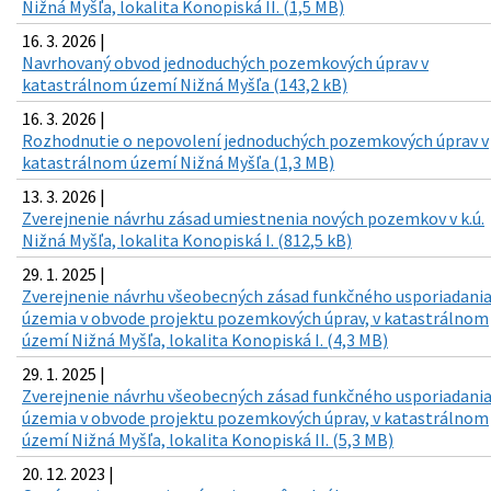
Nižná Myšľa, lokalita Konopiská II. (1,5 MB)
16. 3. 2026 |
Navrhovaný obvod jednoduchých pozemkových úprav v
katastrálnom území Nižná Myšľa (143,2 kB)
16. 3. 2026 |
Rozhodnutie o nepovolení jednoduchých pozemkových úprav v
katastrálnom území Nižná Myšľa (1,3 MB)
13. 3. 2026 |
Zverejnenie návrhu zásad umiestnenia nových pozemkov v k.ú.
Nižná Myšľa, lokalita Konopiská I. (812,5 kB)
29. 1. 2025 |
Zverejnenie návrhu všeobecných zásad funkčného usporiadani
územia v obvode projektu pozemkových úprav, v katastrálnom
území Nižná Myšľa, lokalita Konopiská I. (4,3 MB)
29. 1. 2025 |
Zverejnenie návrhu všeobecných zásad funkčného usporiadani
územia v obvode projektu pozemkových úprav, v katastrálnom
území Nižná Myšľa, lokalita Konopiská II. (5,3 MB)
20. 12. 2023 |