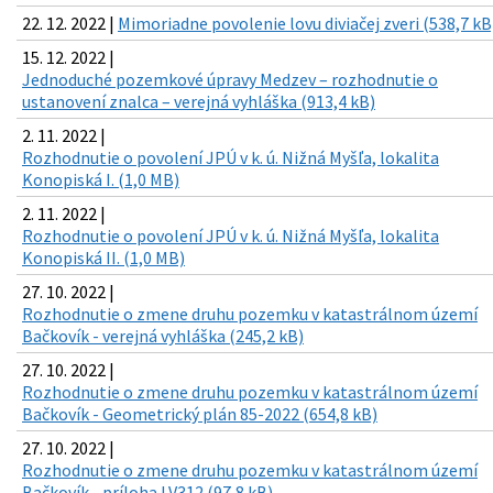
22. 12. 2022 |
Mimoriadne povolenie lovu diviačej zveri (538,7 kB
15. 12. 2022 |
Jednoduché pozemkové úpravy Medzev – rozhodnutie o
ustanovení znalca – verejná vyhláška (913,4 kB)
2. 11. 2022 |
Rozhodnutie o povolení JPÚ v k. ú. Nižná Myšľa, lokalita
Konopiská I. (1,0 MB)
2. 11. 2022 |
Rozhodnutie o povolení JPÚ v k. ú. Nižná Myšľa, lokalita
Konopiská II. (1,0 MB)
27. 10. 2022 |
Rozhodnutie o zmene druhu pozemku v katastrálnom území
Bačkovík - verejná vyhláška (245,2 kB)
27. 10. 2022 |
Rozhodnutie o zmene druhu pozemku v katastrálnom území
Bačkovík - Geometrický plán 85-2022 (654,8 kB)
27. 10. 2022 |
Rozhodnutie o zmene druhu pozemku v katastrálnom území
Bačkovík - príloha LV312 (97,8 kB)