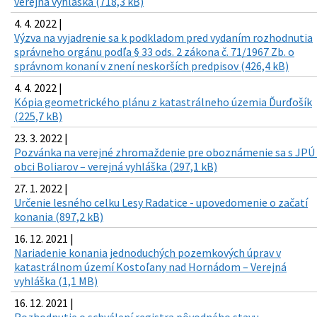
verejná vyhláška (718,3 kB)
4. 4. 2022 |
Výzva na vyjadrenie sa k podkladom pred vydaním rozhodnutia
správneho orgánu podľa § 33 ods. 2 zákona č. 71/1967 Zb. o
správnom konaní v znení neskorších predpisov (426,4 kB)
4. 4. 2022 |
Kópia geometrického plánu z katastrálneho územia Ďurďošík
(225,7 kB)
23. 3. 2022 |
Pozvánka na verejné zhromaždenie pre oboznámenie sa s JPÚ 
obci Boliarov – verejná vyhláška (297,1 kB)
27. 1. 2022 |
Určenie lesného celku Lesy Radatice - upovedomenie o začatí
konania (897,2 kB)
16. 12. 2021 |
Nariadenie konania jednoduchých pozemkových úprav v
katastrálnom území Kostoľany nad Hornádom – Verejná
vyhláška (1,1 MB)
16. 12. 2021 |
Rozhodnutie o schválení registra pôvodného stavu