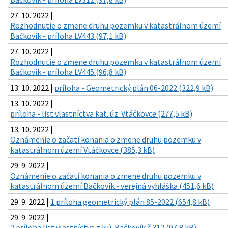
27. 10. 2022 |
Rozhodnutie o zmene druhu pozemku v katastrálnom území
Bačkovík - príloha LV443 (97,1 kB)
27. 10. 2022 |
Rozhodnutie o zmene druhu pozemku v katastrálnom území
Bačkovík - príloha LV445 (96,8 kB)
13. 10. 2022 |
príloha - Geometrický plán 06-2022 (322,9 kB)
13. 10. 2022 |
príloha - list vlastníctva kat. úz. Vtáčkovce (277,5 kB)
13. 10. 2022 |
Oznámenie o začatí konania o zmene druhu pozemku v
katastrálnom území Vtáčkovce (385,3 kB)
29. 9. 2022 |
Oznámenie o začatí konania o zmene druhu pozemku v
katastrálnom území Bačkovík - verejná vyhláška (451,6 kB)
29. 9. 2022 |
1 príloha geometrický plán 85-2022 (654,8 kB)
29. 9. 2022 |
2 príloha list vlastníctva z k.ú. Bačkovík č.312 (97,8 kB)