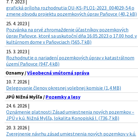
7. 7. 2023 |
grafická príloha rozhodnutia OU-KS-PLO1-2023_004029-54 o
zmene obvodu projektu pozemkových úprav Paňovce (40,2 kB)
25. 4. 2023 |
Pozvánka na prvé zhromaždenie účastníkov pozemkových
úprav Paňovce, ktoré sa uskutoční dňa 16.05.2023 o 17.00 hod. v
kultúrnom dome v Paňovciach (565,7 kB)
15. 3. 2023 |
Rozhodnutie o nariadení pozemkových úprav v katastrálnom
území Paňovce (947,4 kB)
Oznamy /
Všeobecná vnútorná správa
10. 7. 2026 |
Delegovanie členov okresnej volebnej komisie (1,4 MB)
JPÚ Nižná Myšľa /
Pozemky a lesy
24. 6. 2026 |
Oznámenie platnosti Zásad umiestnenia nových pozemkov –
JPÚ v k.ú. Nižná Myšľa, lokalita Konopiská I. (736,7 kB)
20. 3. 2026 |
Zverejnenie návrhu zásad umiestnenia nových pozemkov v k.ú.