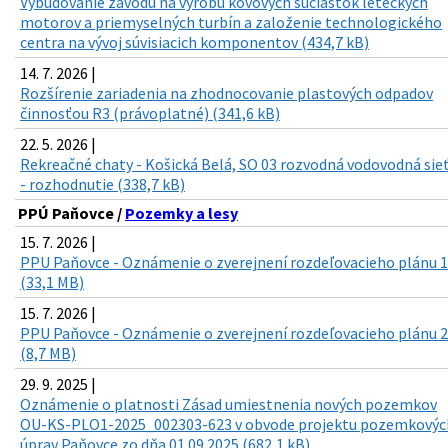
Vybudovanie závodu na výrobu kovových súčiastok leteckých
motorov a priemyselných turbín a založenie technologického
centra na vývoj súvisiacich komponentov (434,7 kB)
14. 7. 2026 |
Rozšírenie zariadenia na zhodnocovanie plastových odpadov
činnosťou R3 (právoplatné) (341,6 kB)
22. 5. 2026 |
Rekreačné chaty - Košická Belá, SO 03 rozvodná vodovodná sie
- rozhodnutie (338,7 kB)
PPÚ Paňovce /
Pozemky a lesy
15. 7. 2026 |
PPU Paňovce - Oznámenie o zverejnení rozdeľovacieho plánu 1
(33,1 MB)
15. 7. 2026 |
PPU Paňovce - Oznámenie o zverejnení rozdeľovacieho plánu 2
(8,7 MB)
29. 9. 2025 |
Oznámenie o platnosti Zásad umiestnenia nových pozemkov
OU-KS-PLO1-2025_002303-623 v obvode projektu pozemkovýc
úprav Paňovce zo dňa 01.09.2025 (682,1 kB)