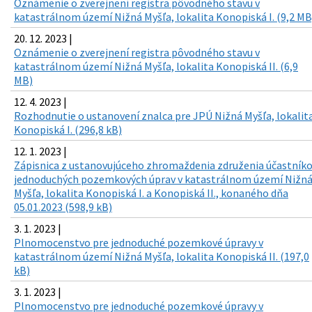
Oznámenie o zverejnení registra pôvodného stavu v
katastrálnom území Nižná Myšľa, lokalita Konopiská I. (9,2 MB
20. 12. 2023 |
Oznámenie o zverejnení registra pôvodného stavu v
katastrálnom území Nižná Myšľa, lokalita Konopiská II. (6,9
MB)
12. 4. 2023 |
Rozhodnutie o ustanovení znalca pre JPÚ Nižná Myšľa, lokalit
Konopiská I. (296,8 kB)
12. 1. 2023 |
Zápisnica z ustanovujúceho zhromaždenia združenia účastník
jednoduchých pozemkových úprav v katastrálnom území Nižn
Myšľa, lokalita Konopiská I. a Konopiská II., konaného dňa
05.01.2023 (598,9 kB)
3. 1. 2023 |
Plnomocenstvo pre jednoduché pozemkové úpravy v
katastrálnom území Nižná Myšľa, lokalita Konopiská II. (197,0
kB)
3. 1. 2023 |
Plnomocenstvo pre jednoduché pozemkové úpravy v