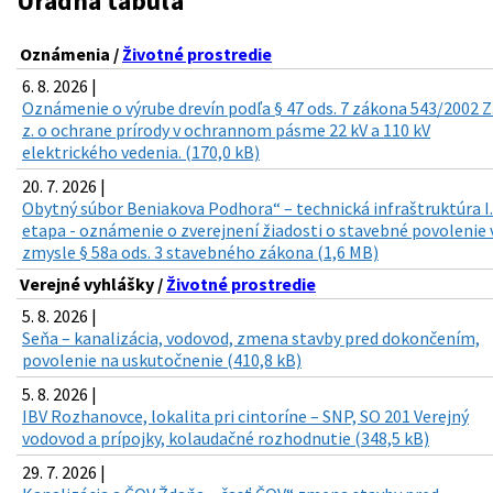
Úradná tabuľa
Oznámenia /
Životné prostredie
6. 8. 2026 |
Oznámenie o výrube drevín podľa § 47 ods. 7 zákona 543/2002 Z
z. o ochrane prírody v ochrannom pásme 22 kV a 110 kV
elektrického vedenia. (170,0 kB)
20. 7. 2026 |
Obytný súbor Beniakova Podhora“ – technická infraštruktúra I.
etapa - oznámenie o zverejnení žiadosti o stavebné povolenie 
zmysle § 58a ods. 3 stavebného zákona (1,6 MB)
Verejné vyhlášky /
Životné prostredie
5. 8. 2026 |
Seňa – kanalizácia, vodovod, zmena stavby pred dokončením,
povolenie na uskutočnenie (410,8 kB)
5. 8. 2026 |
IBV Rozhanovce, lokalita pri cintoríne – SNP, SO 201 Verejný
vodovod a prípojky, kolaudačné rozhodnutie (348,5 kB)
29. 7. 2026 |