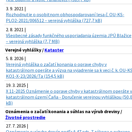
3. 9. 2021 |
Rozhodnutie o osobitnom obhospodarovaní lesa č. OU-KS-
PLO2-2021/006512 – verejná vyhláška (727,7 kB)
2. 8. 2021 |
Všeobecné zásady funkčného usporiadania územia JPÚ Blažice
– verejná vyhláška (7,7 MB)
Verejné vyhlášky /
Kataster
5. 8. 2026 |
Verejná vyhláška o začatí konania o oprave chyby v
katastrálnom operáte a výzva na vyjadrenie sa k veci č. k. OU-K
KO1-X-23/2026/Ta (154,5 kB)
19. 3. 2025 |
X 11-2025 Oznámenie o oprave chyby v katastrálnom operáte v
katastrálnom území Čaňa - Doručenie verejnou vyhláškou (50,
kB)
Oznámenia o začatí konania a súhlas na výrub dreviny /
Životné prostredie
27. 7. 2026 |
Oznámenie o výrube drevín podľa § 47 ods. 7 zákona o ochrane