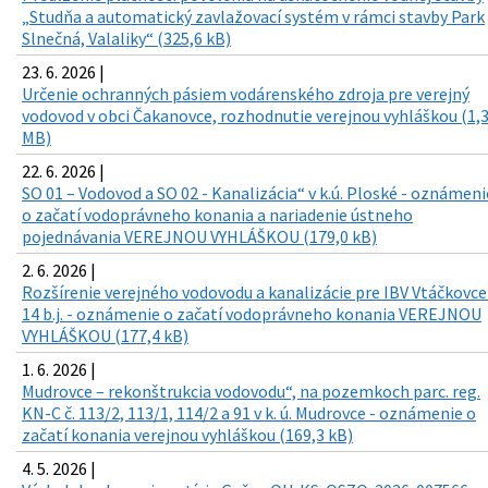
„Studňa a automatický zavlažovací systém v rámci stavby Park
Slnečná, Valaliky“ (325,6 kB)
23. 6. 2026 |
Určenie ochranných pásiem vodárenského zdroja pre verejný
vodovod v obci Čakanovce, rozhodnutie verejnou vyhláškou (1,
MB)
22. 6. 2026 |
SO 01 – Vodovod a SO 02 - Kanalizácia“ v k.ú. Ploské - oznámeni
o začatí vodoprávneho konania a nariadenie ústneho
pojednávania VEREJNOU VYHLÁŠKOU (179,0 kB)
2. 6. 2026 |
Rozšírenie verejného vodovodu a kanalizácie pre IBV Vtáčkovce
14 b.j. - oznámenie o začatí vodoprávneho konania VEREJNOU
VYHLÁŠKOU (177,4 kB)
1. 6. 2026 |
Mudrovce – rekonštrukcia vodovodu“, na pozemkoch parc. reg.
KN-C č. 113/2, 113/1, 114/2 a 91 v k. ú. Mudrovce - oznámenie o
začatí konania verejnou vyhláškou (169,3 kB)
4. 5. 2026 |