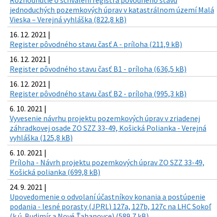
jednoduchých pozemkových úprav v katastrálnom území Malá
Vieska – Verejná vyhláška (822,8 kB)
16. 12. 2021 |
Register pôvodného stavu časť A - príloha (211,9 kB)
16. 12. 2021 |
Register pôvodného stavu časť B1 - príloha (636,5 kB)
16. 12. 2021 |
Register pôvodného stavu časť B2 - príloha (995,3 kB)
6. 10. 2021 |
Vyvesenie návrhu projektu pozemkových úprav v zriadenej
záhradkovej osade ZO SZZ 33-49, Košická Polianka - Verejná
vyhláška (125,8 kB)
6. 10. 2021 |
Príloha - Návrh projektu pozemkových úprav ZO SZZ 33-49,
Košická polianka (699,8 kB)
24. 9. 2021 |
Upovedomenie o odvolaní účastníkov konania a postúpenie
podania - lesné porasty (JPRL) 127a, 127b, 127c na LHC Sokoľ
(k.ú. Budimír a Nové Ťahanovce) (589,7 kB)