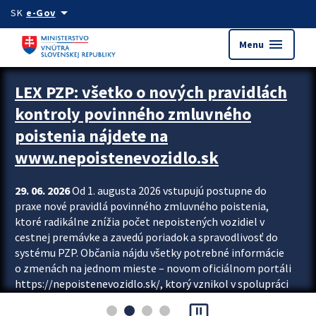
Preskocit na hlavný obsah
arrow_drop_down
SK
e-Gov
menu
Menu
Zastavit automatický posun upútavok
LEX PZP: všetko o nových pravidlách
kontroly povinného zmluvného
poistenia nájdete na
www.nepoistenevozidlo.sk
29. 06. 2026
Od 1. augusta 2026 vstupujú postupne do
praxe nové pravidlá povinného zmluvného poistenia,
ktoré radikálne znížia počet nepoistených vozidiel v
cestnej premávke a zavedú poriadok a spravodlivosť do
systému PZP. Občania nájdu všetky potrebné informácie
o zmenách na jednom mieste – novom oficiálnom portáli
https://nepoistenevozidlo.sk/, ktorý vznikol v spolupráci
Slovenskej kancelárie poisťovateľov (SKP), Slovenskej
pause_presentation
asociácie poisťovní (SLASPO) a Ministerstva vnútra SR.