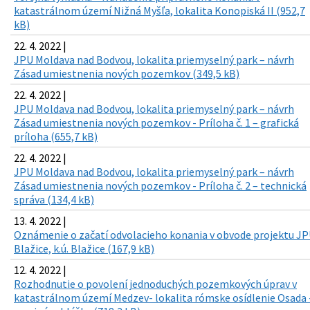
katastrálnom území Nižná Myšľa, lokalita Konopiská II (952,7
kB)
22. 4. 2022 |
JPU Moldava nad Bodvou, lokalita priemyselný park – návrh
Zásad umiestnenia nových pozemkov (349,5 kB)
22. 4. 2022 |
JPU Moldava nad Bodvou, lokalita priemyselný park – návrh
Zásad umiestnenia nových pozemkov - Príloha č. 1 – grafická
príloha (655,7 kB)
22. 4. 2022 |
JPU Moldava nad Bodvou, lokalita priemyselný park – návrh
Zásad umiestnenia nových pozemkov - Príloha č. 2 – technická
správa (134,4 kB)
13. 4. 2022 |
Oznámenie o začatí odvolacieho konania v obvode projektu J
Blažice, k.ú. Blažice (167,9 kB)
12. 4. 2022 |
Rozhodnutie o povolení jednoduchých pozemkových úprav v
katastrálnom území Medzev- lokalita rómske osídlenie Osada 