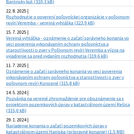
Barónsky kút (310,3 kB)
22. 8. 2025 |
Rozhodnutie o poverení poľovníckej organizácie v poľovnom
revíri Veremba – verejná vyhláška (323,9 kB)
15. 7. 2025 |
Verejná vyhláška - oznámenie o začatí správneho konania vo
veci poverenia vykonávaním ochrany poľovníctva a
starostlivosti o zver v Poľovnom revíri Veremba a výzva na
vyjadrenie sa pred vydaním rozhodnutia (319,6 kB)
11. 7. 2025 |
Oznámenie o začatí správneho konania vo veci poverenia
vykonávaním ochrany poľovníctva a starostlivosti o zver v
poľovnom revíri Konopné (315,8 kB)
14. 5. 2024 |
Pozvánka na verejné zhromaždenie pre oboznámenie sa s
projektom pozemkových úprav v katastrálnom území Rešica
(315,0 kB)
29. 1. 2024 |
Nariadenie konania o začatí pozemkových úprav v
katastrálnom území Haniska (prípravné konanie) (1,5 MB)