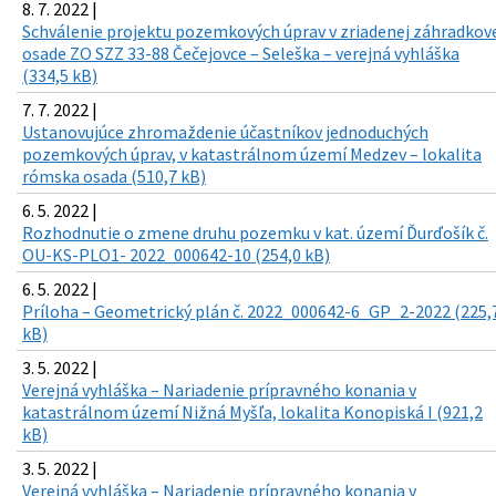
8. 7. 2022 |
Schválenie projektu pozemkových úprav v zriadenej záhradkov
osade ZO SZZ 33-88 Čečejovce – Seleška – verejná vyhláška
(334,5 kB)
7. 7. 2022 |
Ustanovujúce zhromaždenie účastníkov jednoduchých
pozemkových úprav, v katastrálnom území Medzev – lokalita
rómska osada (510,7 kB)
6. 5. 2022 |
Rozhodnutie o zmene druhu pozemku v kat. území Ďurďošík č.
OU-KS-PLO1- 2022_000642-10 (254,0 kB)
6. 5. 2022 |
Príloha – Geometrický plán č. 2022_000642-6_GP_2-2022 (225,
kB)
3. 5. 2022 |
Verejná vyhláška – Nariadenie prípravného konania v
katastrálnom území Nižná Myšľa, lokalita Konopiská I (921,2
kB)
3. 5. 2022 |
Verejná vyhláška – Nariadenie prípravného konania v