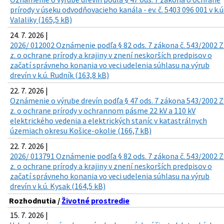
prírody v úseku odvodňovacieho kanála - ev. č. 5403 096 001 v k.ú
Valaliky (165,5 kB)
24. 7. 2026 |
2026/ 012002 Oznámenie podľa § 82 ods. 7 zákona č. 543/2002 Z
z. o ochrane prírody a krajiny v znení neskorších predpisov o
začatí správneho konania vo veci udelenia súhlasu na výrub
drevín v k.ú. Rudník (163,8 kB)
22. 7. 2026 |
Oznámenie o výrube drevín podľa § 47 ods. 7 zákona 543/2002 Z
z. o ochrane prírody v ochrannom pásme 22 kV a 110 kV
elektrického vedenia a elektrických staníc v katastrálnych
územiach okresu Košice-okolie (166,7 kB)
22. 7. 2026 |
2026/ 013791 Oznámenie podľa § 82 ods. 7 zákona č. 543/2002 Z
z. o ochrane prírody a krajiny v znení neskorších predpisov o
začatí správneho konania vo veci udelenia súhlasu na výrub
drevín v k.ú. Kysak (164,5 kB)
Rozhodnutia /
Životné prostredie
15. 7. 2026 |