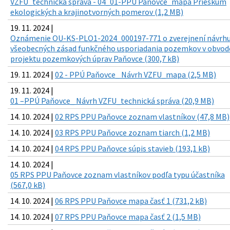
VZFU_technická správa - 04_01-PPÚ Paňovce_mapa Prieskum
ekologických a krajinotvorných pomerov (1,2 MB)
19. 11. 2024 |
Oznámenie OU-KS-PLO1-2024_000197-771 o zverejnení návrh
všeobecných zásad funkčného usporiadania pozemkov v obvod
projektu pozemkových úprav Paňovce (300,7 kB)
19. 11. 2024 |
02 - PPÚ Paňovce_ Návrh VZFU_mapa (2,5 MB)
19. 11. 2024 |
01 –PPÚ Paňovce_ Návrh VZFU_technická správa (20,9 MB)
14. 10. 2024 |
02 RPS PPU Paňovce zoznam vlastníkov (47,8 MB)
14. 10. 2024 |
03 RPS PPU Paňovce zoznam tiarch (1,2 MB)
14. 10. 2024 |
04 RPS PPU Paňovce súpis stavieb (193,1 kB)
14. 10. 2024 |
05 RPS PPU Paňovce zoznam vlastníkov podľa typu účastníka
(567,0 kB)
14. 10. 2024 |
06 RPS PPU Paňovce mapa časť 1 (731,2 kB)
14. 10. 2024 |
07 RPS PPU Paňovce mapa časť 2 (1,5 MB)