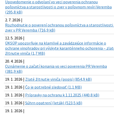
Upovedomenie o odvolaní vo veci poverenia ochranou
poľovníctva a starostlivosti o zver v poľovnom revíri Veremba
(295,8 kB)
2. 7. 2026 |
Rozhodnutie o poverení ochranou poľovníctva a starostlivosti
zver v PR Veremba (716,9 kB)
12. 5. 2026 |
ÚKSÚP upozorňuje na klamlivé a zavádzajúce informácie o
ochrane vinohradov pri výskyte karanténneho ochorenia – zlat
žltnutie viniča (1,7 MB)
20. 4. 2026 |
Oznámenie o začatí konania vo veci poverenia PR Veremba
(381,9 kB)
19. 1. 2026 |
Zlaté žltnutie viniča (popis) (854,9 kB)
19. 1. 2026 |
Čo je potrebné sledovať (1,1 MB)
19. 1. 2026 |
Prípravky na ochranu k 1.11.2025 (440,8 kB)
19. 1. 2026 |
Súhrn opatrení (leták) (523,5 kB)
19. 1. 2026 |