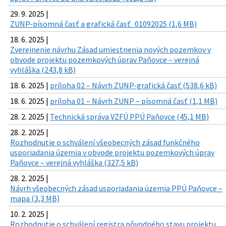
29. 9. 2025 |
ZUNP-písomná časť a grafická časť_01092025 (1,6 MB)
18. 6. 2025 |
Zverejnenie návrhu Zásad umiestnenia nových pozemkov v
obvode projektu pozemkových úprav Paňovce – verejná
vyhláška (243,8 kB)
18. 6. 2025 |
príloha 02 – Návrh ZUNP-grafická časť (538,6 kB)
18. 6. 2025 |
príloha 01 – Návrh ZUNP – písomná časť (1,1 MB)
28. 2. 2025 |
Technická správa VZFÚ PPÚ Paňovce (45,1 MB)
28. 2. 2025 |
Rozhodnutie o schválení všeobecných zásad funkčného
usporiadania územia v obvode projektu pozemkových úprav
Paňovce – verejná vyhláška (327,5 kB)
28. 2. 2025 |
Návrh všeobecných zásad usporiadania územia PPÚ Paňovce –
mapa (3,3 MB)
10. 2. 2025 |
Rozhodnutie o schválení registra pôvodného stavu projektu