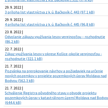
29. 9. 2022 |
3 príloha list vlastníctva z k. ú. Bačkovík č. 443 (97,1 kB)
29. 9. 2022 |
4 príloha list vlastníctva z k. ú. Bačkovík č. 445 (96,8 kB)
23. 8. 2022 |
Odvolanie zákazu využívania lesov verejnosťou – rozhodnutie
(86,2 kB)
22. 7. 2022 |
Zákaz využívania lesov v okrese Košice-okolie verejnosťou -
rozhodnutie (321,1 kB)
21. 7. 2022 |
Pozvánka na prerokovanie návrhov a požiadaviek na určenie
nových pozemkov v projekte pozemkových úprav Moldava nad
Bodvou (562,3 kB)
21. 7. 2022 |
Schválenie Registra pôvodného stavu v obvode projektu
pozemkových úprav v katastrálnom území Moldava nad Bodvo
(644,6 kB)