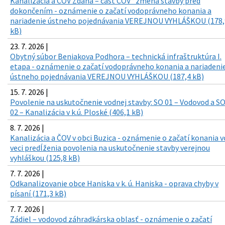
Kanalizácia a ČOV Ždaňa – časť ČOV“ zmena stavby pred
dokončením - oznámenie o začatí vodoprávneho konania a
nariadenie ústneho pojednávania VEREJNOU VYHLÁŠKOU (178,
kB)
23. 7. 2026 |
Obytný súbor Beniakova Podhora – technická infraštruktúra I.
etapa - oznámenie o začatí vodoprávneho konania a nariadeni
ústneho pojednávania VEREJNOU VYHLÁŠKOU (187,4 kB)
15. 7. 2026 |
Povolenie na uskutočnenie vodnej stavby: SO 01 – Vodovod a S
02 – Kanalizácia v k.ú. Ploské (406,1 kB)
8. 7. 2026 |
Kanalizácia a ČOV v obci Buzica - oznámenie o začatí konania v
veci predĺženia povolenia na uskutočnenie stavby verejnou
vyhláškou (125,8 kB)
7. 7. 2026 |
Odkanalizovanie obce Haniska v k. ú. Haniska - oprava chyby v
písaní (171,3 kB)
7. 7. 2026 |
Zádiel – vodovod záhradkárska oblasť - oznámenie o začatí