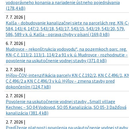
vodoprávneho konania a nariadenie ústneho pojednávania
(178,4 kB)
7. 7. 2026 |
Kalša – dobudovanie kanalizačnej siete na parcelách reg. KN-C 
584, 143/4, 147/2, 543/18, 543/17, 543/15, 543/19, 543/20, 579,
586, 589 v k. ú. Kalša - oprava chyby v písaní (169,0 kB)
6. 7. 2026 |
Mudrovce – rekonštrukcia vodovodu“, na pozemkoch parc. reg.
KN-C č. 113/2, 113/1, 114/2 a 91 v k. ú. Mudrovce - rozhodnutie –
povolenie na uskutočnenie vodnej stavby (371,0 kB)
2. 7. 2026 |
Hýľov-ČOV-intenzifikácia parcely KN C č.192/2, KN C č.496/1, K
C č.496/2 a KN C č.496/3 v k.ú. Hýľov – zmena stavby pred
dokončením (124,7 kB)
2. 7. 2026 |
Povolenie na uskutočnenie vodnej stavby ,,Small village
Kechnec – SO 04 Vodovod, SO 05 Kanalizácia, SO 05-3 Dažďová
kanalizácia (381,4 kB)
2. 7. 2026 |
Predĺženie platnosti povolenia na uskutočnenie vodnej stavby