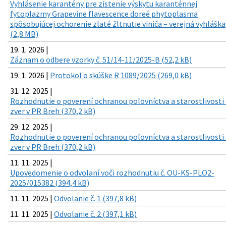
Vyhlásenie karantény pre zistenie výskytu karanténnej
fytoplazmy Grapevine flavescence doreé phytoplasma
spôsobujúcej ochorenie zlaté žltnutie viniča – verejná vyhláška
(2,8 MB)
19. 1. 2026 |
Záznam o odbere vzorky č. 51/14-11/2025-B (52,2 kB)
19. 1. 2026 |
Protokol o skúške R 1089/2025 (269,0 kB)
31. 12. 2025 |
Rozhodnutie o poverení ochranou poľovníctva a starostlivosti
zver v PR Breh (370,2 kB)
29. 12. 2025 |
Rozhodnutie o poverení ochranou poľovníctva a starostlivosti
zver v PR Breh (370,2 kB)
11. 11. 2025 |
Upovedomenie o odvolaní voči rozhodnutiu č. OU-KS-PLO2-
2025/015382 (394,4 kB)
11. 11. 2025 |
Odvolanie č. 1 (397,8 kB)
11. 11. 2025 |
Odvolanie č. 2 (397,1 kB)