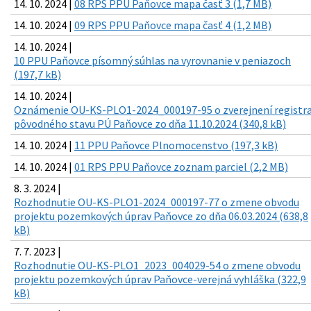
14. 10. 2024 |
08 RPS PPU Paňovce mapa časť 3 (1,7 MB)
14. 10. 2024 |
09 RPS PPU Paňovce mapa časť 4 (1,2 MB)
14. 10. 2024 |
10 PPU Paňovce písomný súhlas na vyrovnanie v peniazoch
(197,7 kB)
14. 10. 2024 |
Oznámenie OU-KS-PLO1-2024_000197-95 o zverejnení registr
pôvodného stavu PÚ Paňovce zo dňa 11.10.2024 (340,8 kB)
14. 10. 2024 |
11 PPU Paňovce Plnomocenstvo (197,3 kB)
14. 10. 2024 |
01 RPS PPU Paňovce zoznam parciel (2,2 MB)
8. 3. 2024 |
Rozhodnutie OU-KS-PLO1-2024_000197-77 o zmene obvodu
projektu pozemkových úprav Paňovce zo dňa 06.03.2024 (638,8
kB)
7. 7. 2023 |
Rozhodnutie OU-KS-PLO1_2023_004029-54 o zmene obvodu
projektu pozemkových úprav Paňovce-verejná vyhláška (322,9
kB)