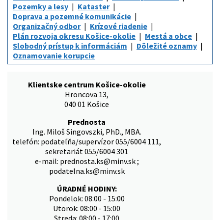
Pozemky a lesy
Kataster
Doprava a pozemné komunikácie
Organizačný odbor
Krízové riadenie
Plán rozvoja okresu Košice-okolie
Mestá a obce
Slobodný prístup k informáciám
Dôležité oznamy
Oznamovanie korupcie
Klientske centrum Košice-okolie
Hroncova 13,
040 01 Košice
Prednosta
Ing. Miloš Singovszki, PhD., MBA.
telefón: podateľňa/supervízor 055/6004 111,
sekretariát 055/6004 301
e-mail: prednosta.ks@minv.sk ;
podatelna.ks@minv.sk
ÚRADNÉ HODINY:
Pondelok: 08:00 - 15:00
Utorok: 08:00 - 15:00
Streda: 08:00 - 17:00