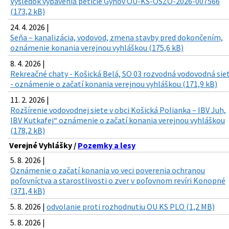
Výsledok vybavenia petície Gyňov OU-KS-OSZO-2026-007566
(173,2 kB)
24. 4. 2026 |
Seňa – kanalizácia, vodovod, zmena stavby pred dokončením,
oznámenie konania verejnou vyhláškou (175,6 kB)
8. 4. 2026 |
Rekreačné chaty - Košická Belá, SO 03 rozvodná vodovodná sie
- oznámenie o začatí konania verejnou vyhláškou (171,9 kB)
11. 2. 2026 |
Rozšírenie vodovodnej siete v obci Košická Polianka – IBV Juh,
IBV Kutkafej“ oznámenie o začatí konania verejnou vyhláškou
(178,2 kB)
Verejné Vyhlášky /
Pozemky a lesy
5. 8. 2026 |
Oznámenie o začatí konania vo veci poverenia ochranou
poľovníctva a starostlivosti o zver v poľovnom revíri Konopné
(371,4 kB)
5. 8. 2026 |
odvolanie proti rozhodnutiu OU KS PLO (1,2 MB)
5. 8. 2026 |