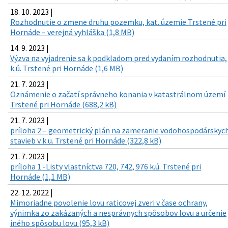
18. 10. 2023 |
Rozhodnutie o zmene druhu pozemku, kat. územie Trstené pri
Hornáde – verejná vyhláška (1,8 MB)
14. 9. 2023 |
Výzva na vyjadrenie sa k podkladom pred vydaním rozhodnutia,
k.ú. Trstené pri Hornáde (1,6 MB)
21. 7. 2023 |
Oznámenie o začatí správneho konania v katastrálnom území
Trstené pri Hornáde (688,2 kB)
21. 7. 2023 |
príloha 2 – geometrický plán na zameranie vodohospodárskyc
stavieb v k.u. Trstené pri Hornáde (322,8 kB)
21. 7. 2023 |
príloha 1 -Listy vlastníctva 720, 742, 976 k.ú. Trstené pri
Hornáde (1,1 MB)
22. 12. 2022 |
Mimoriadne povolenie lovu raticovej zveri v čase ochrany,
výnimka zo zakázaných a nesprávnych spôsobov lovu a určenie
iného spôsobu lovu (95,3 kB)