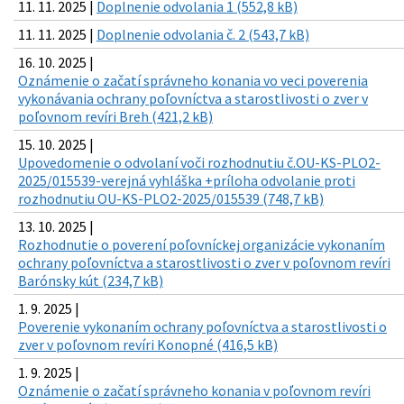
11. 11. 2025 |
Doplnenie odvolania 1 (552,8 kB)
11. 11. 2025 |
Doplnenie odvolania č. 2 (543,7 kB)
16. 10. 2025 |
Oznámenie o začatí správneho konania vo veci poverenia
vykonávania ochrany poľovníctva a starostlivosti o zver v
poľovnom revíri Breh (421,2 kB)
15. 10. 2025 |
Upovedomenie o odvolaní voči rozhodnutiu č.OU-KS-PLO2-
2025/015539-verejná vyhláška +príloha odvolanie proti
rozhodnutiu OU-KS-PLO2-2025/015539 (748,7 kB)
13. 10. 2025 |
Rozhodnutie o poverení poľovníckej organizácie vykonaním
ochrany poľovníctva a starostlivosti o zver v poľovnom revíri
Barónsky kút (234,7 kB)
1. 9. 2025 |
Poverenie vykonaním ochrany poľovníctva a starostlivosti o
zver v poľovnom revíri Konopné (416,5 kB)
1. 9. 2025 |
Oznámenie o začatí správneho konania v poľovnom revíri