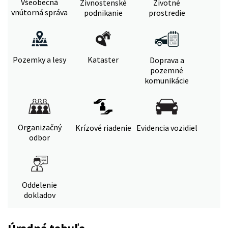
Všeobecná
Živnostenské
Životné
vnútorná správa
podnikanie
prostredie
Pozemky a lesy
Kataster
Doprava a
pozemné
komunikácie
Organizačný
Krízové riadenie
Evidencia vozidiel
odbor
Oddelenie
dokladov