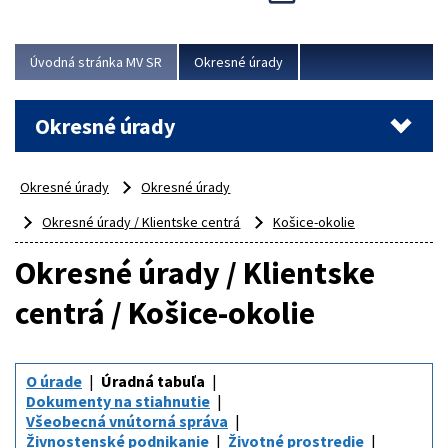
Novinky predstavili na...
Viac
Úvodná stránka MV SR
Okresné úrady
Okresné úrady
Okresné úrady
Okresné úrady
Okresné úrady / Klientske centrá
Košice-okolie
Okresné úrady / Klientske
centrá / Košice-okolie
O úrade
Úradná tabuľa
Dokumenty na stiahnutie
Všeobecná vnútorná správa
Živnostenské podnikanie
Životné prostredie