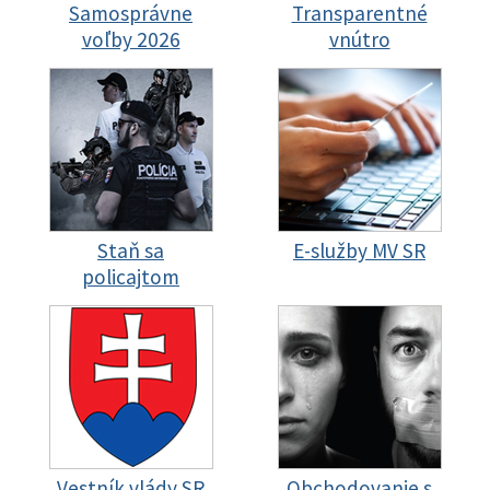
Samosprávne
Transparentné
voľby 2026
vnútro
Staň sa
E-služby MV SR
policajtom
Vestník vlády SR
Obchodovanie s