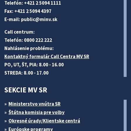
Telefón: +421 2 5094 1111
Fax: +421 2 5094 4397
E-mail:
public@minv
.sk
Call centrum:
Telefón: 0800 222 222
Nahlásenie problému:
Kontaktný formulár Call Centra MV SR
PO, UT, ŠT, PIA: 8.00 - 16.00
STREDA: 8.00 - 17.00
SEKCIE MV SR
Ministerstvo vnútra SR
Štátna komisia pre volby
Okresné úrady/Klientske centrá
Európske programy