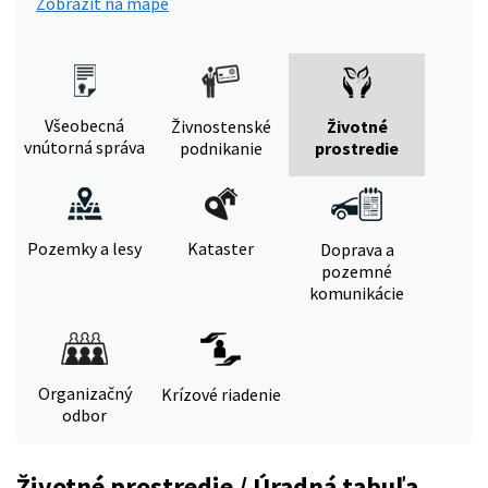
Zobraziť na mape
Všeobecná
Živnostenské
Životné
vnútorná správa
podnikanie
prostredie
Pozemky a lesy
Kataster
Doprava a
pozemné
komunikácie
Organizačný
Krízové riadenie
odbor
Životné prostredie / Úradná tabuľa