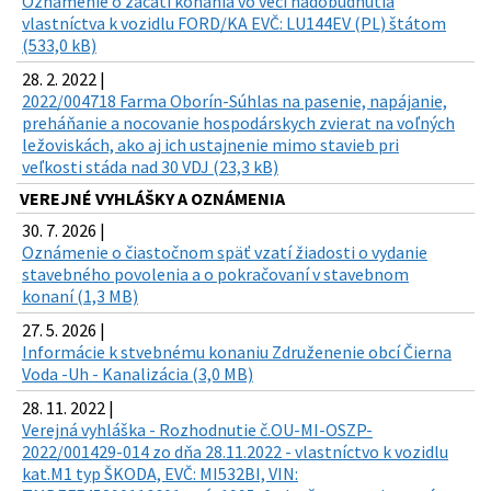
Oznámenie o začatí konania vo veci nadobudnutia
vlastníctva k vozidlu FORD/KA EVČ: LU144EV (PL) štátom
(533,0 kB)
28. 2. 2022 |
2022/004718 Farma Oborín-Súhlas na pasenie, napájanie,
preháňanie a nocovanie hospodárskych zvierat na voľných
ležoviskách, ako aj ich ustajnenie mimo stavieb pri
veľkosti stáda nad 30 VDJ (23,3 kB)
VEREJNÉ VYHLÁŠKY A OZNÁMENIA
30. 7. 2026 |
Oznámenie o čiastočnom späť vzatí žiadosti o vydanie
stavebného povolenia a o pokračovaní v stavebnom
konaní (1,3 MB)
27. 5. 2026 |
Informácie k stvebnému konaniu Združenenie obcí Čierna
Voda -Uh - Kanalizácia (3,0 MB)
28. 11. 2022 |
Verejná vyhláška - Rozhodnutie č.OU-MI-OSZP-
2022/001429-014 zo dňa 28.11.2022 - vlastníctvo k vozidlu
kat.M1 typ ŠKODA, EVČ: MI532BI, VIN: