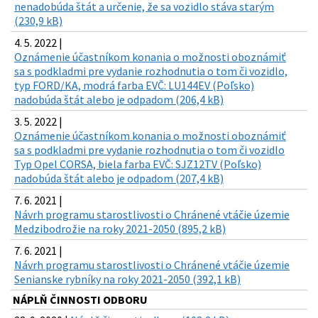
nenadobúda štát a určenie, že sa vozidlo stáva starým
(230,9 kB)
4. 5. 2022 |
Oznámenie účastníkom konania o možnosti oboznámiť
sa s podkladmi pre vydanie rozhodnutia o tom či vozidlo,
typ FORD/KA, modrá farba EVČ: LU144EV (Poľsko)
nadobúda štát alebo je odpadom (206,4 kB)
3. 5. 2022 |
Oznámenie účastníkom konania o možnosti oboznámiť
sa s podkladmi pre vydanie rozhodnutia o tom či vozidlo
Typ Opel CORSA, biela farba EVČ: SJZ12TV (Poľsko)
nadobúda štát alebo je odpadom (207,4 kB)
7. 6. 2021 |
Návrh programu starostlivosti o Chránené vtáčie územie
Medzibodrožie na roky 2021-2050 (895,2 kB)
7. 6. 2021 |
Návrh programu starostlivosti o Chránené vtáčie územie
Senianske rybníky na roky 2021-2050 (392,1 kB)
NÁPLŇ ČINNOSTI ODBORU