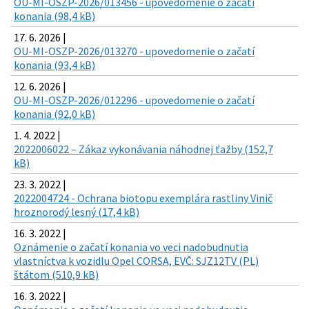
OU-MI-OSZP-2026/013456 - upovedomenie o začatí
konania (98,4 kB)
17. 6. 2026 |
OU-MI-OSZP-2026/013270 - upovedomenie o začatí
konania (93,4 kB)
12. 6. 2026 |
OU-MI-OSZP-2026/012296 - upovedomenie o začatí
konania (92,0 kB)
1. 4. 2022 |
2022006022 – Zákaz vykonávania náhodnej ťažby (152,7
kB)
23. 3. 2022 |
2022004724 - Ochrana biotopu exemplára rastliny Vinič
hroznorodý lesný (17,4 kB)
16. 3. 2022 |
Oznámenie o začatí konania vo veci nadobudnutia
vlastníctva k vozidlu Opel CORSA, EVČ: SJZ12TV (PL)
štátom (510,9 kB)
16. 3. 2022 |