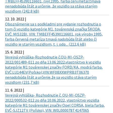
TMBEFF45390116601, r.výr.1995, farba červ.metal.tmavá
nenadobúda štát a určenie, že vozidlo sa stáva starým
vozidlom (242,8 kB)
12. 10. 2022 |
Oboznámenie sa s podkladmi pre vydanie rozhodnutia o
tom či vozidlo kategórie M1, továrenská značka ŠKODA,
EVČ: MI532BI, VIN: TMBEFF45390116601, rok výroby 1995,
farba červená metalíza tmavá nadobúda štát alebo či
vozidlo je starým vozidlom, t. j. odp... (212,6 kB)
15. 6. 2022 |
Verejná vyhláška-Rozhodnutie č.OU-MI-OSZP-
2022/001489-011 zo dňa 13.06.2022,vlastníctvo k vozidlu
kategórie M1 továrenskej značky FORD/KA, modrá farba,
EVČ:LU144EV(Poľsko),VIN:WF0BXXWPRB3T06370
nenadobúda štát a určenie,že sa vozidlo stáva starým
vozidlom (231,7 kB)
11. 6. 2022 |
Verejná vyhláška- Rozhodnutie č. OU-MI-OSZP-
2022/000532-012 zo dňa 10.06.2022, vlastníctvo vozidla
kategórie M1 továrenskej značky Opel CORSA, biela farba,
EVČ-SJZ12TV (Poľsko), VIN: W0L000078T4147065