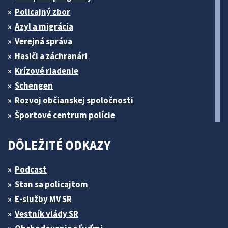
Policajný zbor
Azyl a migrácia
Verejná správa
Hasiči a záchranári
Krízové riadenie
Schengen
Rozvoj občianskej spoločnosti
Športové centrum polície
DÔLEŽITÉ ODKAZY
Podcast
Stan sa policajtom
E-služby MV SR
Vestník vlády SR