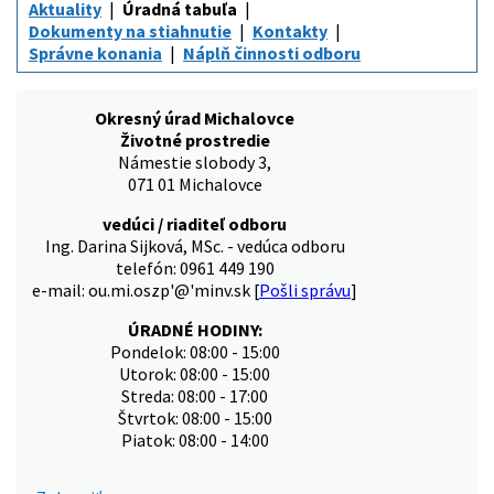
Aktuality
Úradná tabuľa
Dokumenty na stiahnutie
Kontakty
Správne konania
Náplň činnosti odboru
Okresný úrad Michalovce
Životné prostredie
Námestie slobody 3,
071 01 Michalovce
vedúci / riaditeľ odboru
Ing. Darina Sijková, MSc. - vedúca odboru
telefón: 0961 449 190
e-mail: ou.mi.oszp'@'minv.sk [
Pošli správu
]
ÚRADNÉ HODINY:
Pondelok: 08:00 - 15:00
Utorok: 08:00 - 15:00
Streda: 08:00 - 17:00
Štvrtok: 08:00 - 15:00
Piatok: 08:00 - 14:00