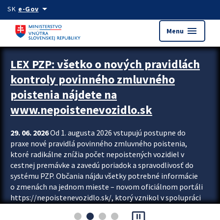
Preskocit na hlavný obsah
arrow_drop_down
SK
e-Gov
menu
Menu
Zastavit automatický posun upútavok
LEX PZP: všetko o nových pravidlách
kontroly povinného zmluvného
poistenia nájdete na
www.nepoistenevozidlo.sk
29. 06. 2026
Od 1. augusta 2026 vstupujú postupne do
praxe nové pravidlá povinného zmluvného poistenia,
ktoré radikálne znížia počet nepoistených vozidiel v
cestnej premávke a zavedú poriadok a spravodlivosť do
systému PZP. Občania nájdu všetky potrebné informácie
o zmenách na jednom mieste – novom oficiálnom portáli
https://nepoistenevozidlo.sk/, ktorý vznikol v spolupráci
Slovenskej kancelárie poisťovateľov (SKP), Slovenskej
pause_presentation
asociácie poisťovní (SLASPO) a Ministerstva vnútra SR.