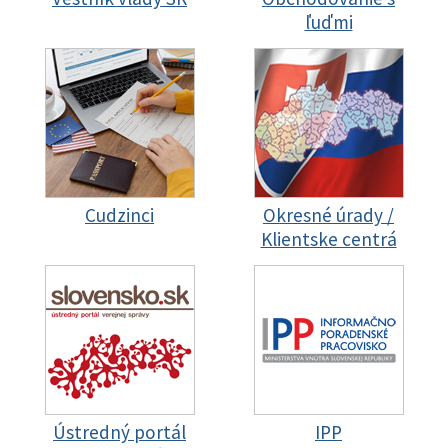
ľuďmi
Cudzinci
Okresné úrady /
Klientske centrá
Ústredný portál
IPP