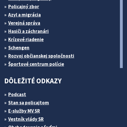
Policajný zbor
Azyl a migrácia
Verejná správa
Hasiči a záchranári
Krízové riadenie
Schengen
Rozvoj občianskej spoločnosti
Športové centrum polície
DÔLEŽITÉ ODKAZY
Podcast
Stan sa policajtom
E-služby MV SR
Vestník vlády SR