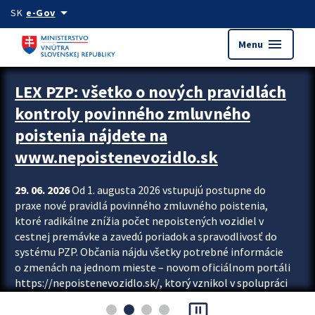
Preskocit na hlavný obsah
arrow_drop_down
SK
e-Gov
menu
Menu
Zastavit automatický posun upútavok
LEX PZP: všetko o nových pravidlách
kontroly povinného zmluvného
poistenia nájdete na
www.nepoistenevozidlo.sk
29. 06. 2026
Od 1. augusta 2026 vstupujú postupne do
praxe nové pravidlá povinného zmluvného poistenia,
ktoré radikálne znížia počet nepoistených vozidiel v
cestnej premávke a zavedú poriadok a spravodlivosť do
systému PZP. Občania nájdu všetky potrebné informácie
o zmenách na jednom mieste – novom oficiálnom portáli
https://nepoistenevozidlo.sk/, ktorý vznikol v spolupráci
Slovenskej kancelárie poisťovateľov (SKP), Slovenskej
pause_presentation
asociácie poisťovní (SLASPO) a Ministerstva vnútra SR.