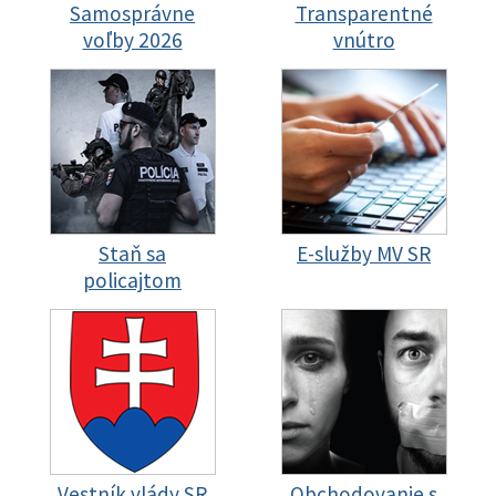
Samosprávne
Transparentné
voľby 2026
vnútro
Staň sa
E-služby MV SR
policajtom
Vestník vlády SR
Obchodovanie s