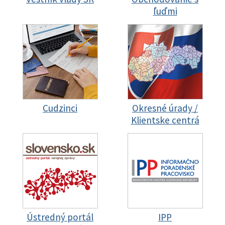
ľuďmi
Cudzinci
Okresné úrady /
Klientske centrá
Ústredný portál
IPP