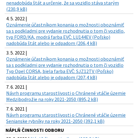
nenadobúda štát a určenie, že sa vozidlo stáva starým
(230,9 kB)
4. 5. 2022 |
Oznámenie účastníkom konania o možnosti oboznámiť
sa s podkladmi pre vydanie rozhodnutia o tom či vozidlo,
typ FORD/KA, modrá farba EVČ: LU144EV (Poľsko)
nadobúda štát alebo je odpadom (206,4 kB)
3. 5. 2022 |
Oznámenie účastníkom konania o možnosti oboznámiť
sa s podkladmi pre vydanie rozhodnutia o tom či vozidlo
Typ Opel CORSA, biela farba EVČ: SJZ12TV (Poľsko)
nadobúda štát alebo je odpadom (207,4 kB)
7. 6. 2021 |
Návrh programu starostlivosti o Chránené vtáčie územie
Medzibodrožie na roky 2021-2050 (895,2 kB)
7. 6. 2021 |
Návrh programu starostlivosti o Chránené vtáčie územie
Senianske rybníky na roky 2021-2050 (392,1 kB)
NÁPLŇ ČINNOSTI ODBORU