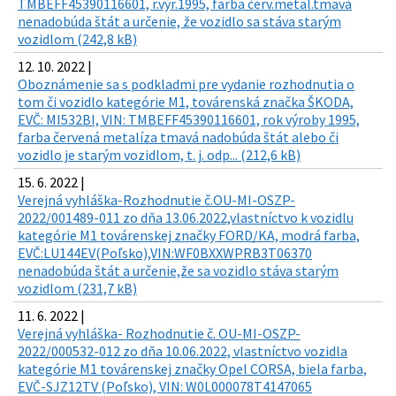
TMBEFF45390116601, r.výr.1995, farba červ.metal.tmavá
nenadobúda štát a určenie, že vozidlo sa stáva starým
vozidlom (242,8 kB)
12. 10. 2022 |
Oboznámenie sa s podkladmi pre vydanie rozhodnutia o
tom či vozidlo kategórie M1, továrenská značka ŠKODA,
EVČ: MI532BI, VIN: TMBEFF45390116601, rok výroby 1995,
farba červená metalíza tmavá nadobúda štát alebo či
vozidlo je starým vozidlom, t. j. odp... (212,6 kB)
15. 6. 2022 |
Verejná vyhláška-Rozhodnutie č.OU-MI-OSZP-
2022/001489-011 zo dňa 13.06.2022,vlastníctvo k vozidlu
kategórie M1 továrenskej značky FORD/KA, modrá farba,
EVČ:LU144EV(Poľsko),VIN:WF0BXXWPRB3T06370
nenadobúda štát a určenie,že sa vozidlo stáva starým
vozidlom (231,7 kB)
11. 6. 2022 |
Verejná vyhláška- Rozhodnutie č. OU-MI-OSZP-
2022/000532-012 zo dňa 10.06.2022, vlastníctvo vozidla
kategórie M1 továrenskej značky Opel CORSA, biela farba,
EVČ-SJZ12TV (Poľsko), VIN: W0L000078T4147065