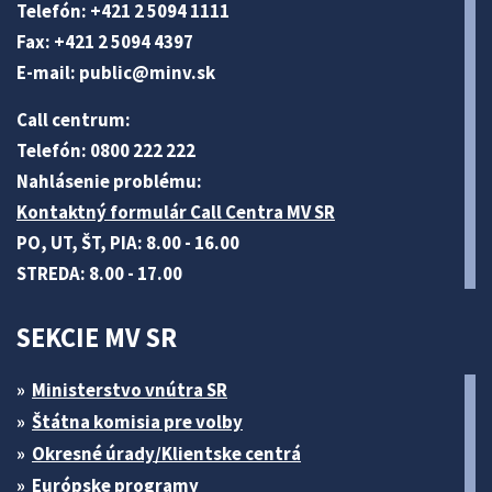
Telefón: +421 2 5094 1111
Fax: +421 2 5094 4397
E-mail:
public@minv
.sk
Call centrum:
Telefón: 0800 222 222
Nahlásenie problému:
Kontaktný formulár Call Centra MV SR
PO, UT, ŠT, PIA: 8.00 - 16.00
STREDA: 8.00 - 17.00
SEKCIE MV SR
Ministerstvo vnútra SR
Štátna komisia pre volby
Okresné úrady/Klientske centrá
Európske programy