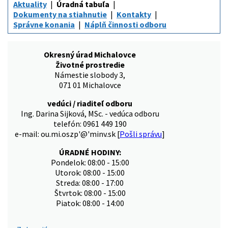
Aktuality
Úradná tabuľa
Dokumenty na stiahnutie
Kontakty
Správne konania
Náplň činnosti odboru
Okresný úrad Michalovce
Životné prostredie
Námestie slobody 3,
071 01 Michalovce
vedúci / riaditeľ odboru
Ing. Darina Sijková, MSc. - vedúca odboru
telefón: 0961 449 190
e-mail: ou.mi.oszp'@'minv.sk [
Pošli správu
]
ÚRADNÉ HODINY:
Pondelok: 08:00 - 15:00
Utorok: 08:00 - 15:00
Streda: 08:00 - 17:00
Štvrtok: 08:00 - 15:00
Piatok: 08:00 - 14:00