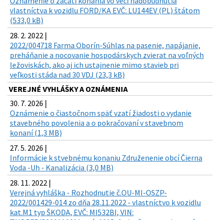
Oznámenie o začatí konania vo veci nadobudnutia
vlastníctva k vozidlu FORD/KA EVČ: LU144EV (PL) štátom
(533,0 kB)
28. 2. 2022 |
2022/004718 Farma Oborín-Súhlas na pasenie, napájanie,
preháňanie a nocovanie hospodárskych zvierat na voľných
ležoviskách, ako aj ich ustajnenie mimo stavieb pri
veľkosti stáda nad 30 VDJ (23,3 kB)
VEREJNÉ VYHLÁŠKY A OZNÁMENIA
30. 7. 2026 |
Oznámenie o čiastočnom späť vzatí žiadosti o vydanie
stavebného povolenia a o pokračovaní v stavebnom
konaní (1,3 MB)
27. 5. 2026 |
Informácie k stvebnému konaniu Združenenie obcí Čierna
Voda -Uh - Kanalizácia (3,0 MB)
28. 11. 2022 |
Verejná vyhláška - Rozhodnutie č.OU-MI-OSZP-
2022/001429-014 zo dňa 28.11.2022 - vlastníctvo k vozidlu
kat.M1 typ ŠKODA, EVČ: MI532BI, VIN: