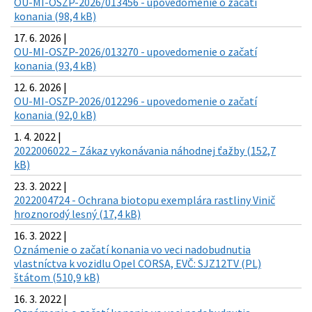
OU-MI-OSZP-2026/013456 - upovedomenie o začatí
konania (98,4 kB)
17. 6. 2026 |
OU-MI-OSZP-2026/013270 - upovedomenie o začatí
konania (93,4 kB)
12. 6. 2026 |
OU-MI-OSZP-2026/012296 - upovedomenie o začatí
konania (92,0 kB)
1. 4. 2022 |
2022006022 – Zákaz vykonávania náhodnej ťažby (152,7
kB)
23. 3. 2022 |
2022004724 - Ochrana biotopu exemplára rastliny Vinič
hroznorodý lesný (17,4 kB)
16. 3. 2022 |
Oznámenie o začatí konania vo veci nadobudnutia
vlastníctva k vozidlu Opel CORSA, EVČ: SJZ12TV (PL)
štátom (510,9 kB)
16. 3. 2022 |