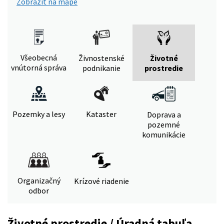
Zobraziť na mape
Všeobecná
Živnostenské
Životné
vnútorná správa
podnikanie
prostredie
Pozemky a lesy
Kataster
Doprava a
pozemné
komunikácie
Organizačný
Krízové riadenie
odbor
Životné prostredie / Úradná tabuľa