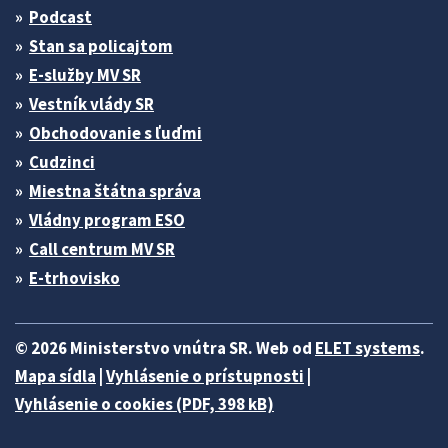
Podcast
Stan sa policajtom
E-služby MV SR
Vestník vlády SR
Obchodovanie s ľuďmi
Cudzinci
Miestna štátna správa
Vládny program ESO
Call centrum MV SR
E-trhovisko
© 2026 Ministerstvo vnútra SR. Web od
ELET systems
.
Mapa sídla
|
Vyhlásenie o prístupnosti
|
Vyhlásenie o cookies (PDF, 398 kB)