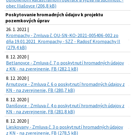
obec Iliašovce (206,8 kB)
Poskytovanie hromadných údajov k projektu
pozemkových úprav
26. 1. 2021 |
Krompachy - Zmluva č. OU-SN-KO-2021-005406-002 zo
dňa 19.01.2021_Krompachy - SZZ - Radosť Krompachy II
(279,4 kB)
8. 12. 2020 |
Betlanovce - Zmluva č. 7 o poskytnutí hromadných údajov
z KN - na zverejnenie, FB (282,1 kB)
8. 12. 2020 |
Arnutovce - Zmluva č. 6 o poskytnutí hromadných údajov z
KN - na zverejnenie, FB (280,7 kB)
8. 12. 2020 |
Danišovce - Zmluva č. 4 o poskytnutí hromadných údajov z
KN - na zverejnenie, FB (281,8 kB)
8. 12. 2020 |
Lieskovany - Zmluva č. 3 o poskytnutí hromadných údajov
z KN - na zverejnenie, FB (278,5 kB)