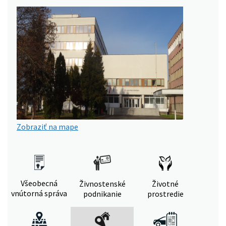
Zobraziť na mape
Všeobecná
Živnostenské
Životné
vnútorná správa
podnikanie
prostredie