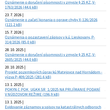
Oznámenie o doručení písomnosti v zmysle § 25 KZ, V-
1763/2026 (44,6 kB)
23. 7. 2026 |
Oznámenie o začatí konania o oprave chyby X-126/2026
(121,2 kB)
15. 7. 2026 |
Oznámenia o pozastavení zápisov v k.ú. Lieskovany, P-
314/2026 (85,0 kB)
28. 10. 2025 |
Oznámenie o doručení písomnosti v zmysle § 25 KZ, V-
2605/2025 (44,0 kB)
20. 10. 2025 |
Projekt pozemkových úprav kú Matejovce nad Hornádom -
výzva P-409/2025 (281,6 kB)
13. 1. 2025 |
POKYN č. POK_UGKK SR_1/2025 NA PRIJÍMANIE PODANÍ
V NÚDZOVOM REŽIME (196,9 kB)
13. 1. 2025 |
Evidovanie záznamov a spisov na katastrálnych odboroch