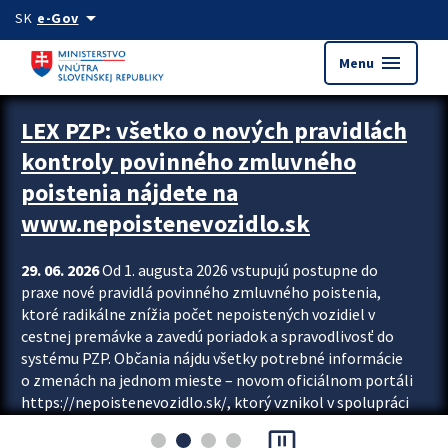
Preskocit na hlavný obsah
arrow_drop_down
SK
e-Gov
menu
Menu
Zastavit automatický posun upútavok
LEX PZP: všetko o nových pravidlách
kontroly povinného zmluvného
poistenia nájdete na
www.nepoistenevozidlo.sk
29. 06. 2026
Od 1. augusta 2026 vstupujú postupne do
praxe nové pravidlá povinného zmluvného poistenia,
ktoré radikálne znížia počet nepoistených vozidiel v
cestnej premávke a zavedú poriadok a spravodlivosť do
systému PZP. Občania nájdu všetky potrebné informácie
o zmenách na jednom mieste – novom oficiálnom portáli
https://nepoistenevozidlo.sk/, ktorý vznikol v spolupráci
Slovenskej kancelárie poisťovateľov (SKP), Slovenskej
pause_presentation
asociácie poisťovní (SLASPO) a Ministerstva vnútra SR.