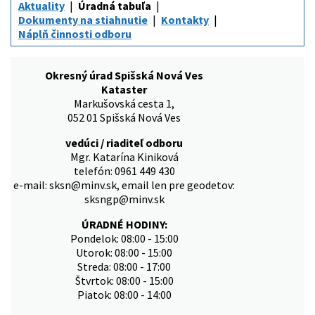
Aktuality
Úradná tabuľa
Dokumenty na stiahnutie
Kontakty
Náplň činnosti odboru
Okresný úrad Spišská Nová Ves
Kataster
Markušovská cesta 1,
052 01 Spišská Nová Ves
vedúci / riaditeľ odboru
Mgr. Katarína Kiniková
telefón: 0961 449 430
e-mail: sksn@minv.sk, email len pre geodetov:
sksngp@minv.sk
ÚRADNÉ HODINY:
Pondelok: 08:00 - 15:00
Utorok: 08:00 - 15:00
Streda: 08:00 - 17:00
Štvrtok: 08:00 - 15:00
Piatok: 08:00 - 14:00