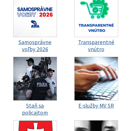
Samosprávne
Transparentné
voľby 2026
vnútro
Staň sa
E-služby MV SR
policajtom