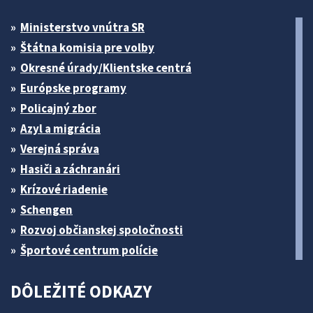
Ministerstvo vnútra SR
Štátna komisia pre volby
Okresné úrady/Klientske centrá
Európske programy
Policajný zbor
Azyl a migrácia
Verejná správa
Hasiči a záchranári
Krízové riadenie
Schengen
Rozvoj občianskej spoločnosti
Športové centrum polície
DÔLEŽITÉ ODKAZY