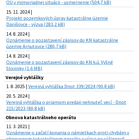
OU v mimoriadnej situácii - usmernenie (504,7 kB)
15. 11. 2024 |
Projekt pozemkových úprav katastrálne územie
Danišovce - výzva (283,2 kB)
14. 8. 2024 |
Oznámenie o pozastavení zápisov do KN katastrálne
územie Arnutovce (280,7 kB)
14. 8. 2024 |
Oznámenie o pozastavení zápisov do KN k.ú. Vyšné
Slovinky (1,6 MB)
Verejné vyhlášky
1. 8. 2025 |
Verejná vyhláška Dnot 339/2024 (90,8 kB)
20. 5. 2024 |
Verejná vyhláška o priamom predaji nehnuteľ. vecí - Dnot
215/2023 (80,8 kB)
Obnova katastrálneho operátu
11. 3. 2021 |
Oznámenie o začatí konania o námietkach proti chybám v
obnovenom katastrálnom operáte a výzva na súčinnosť -