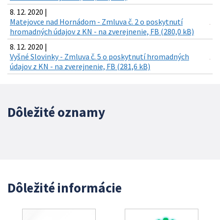
8. 12. 2020 |
Matejovce nad Hornádom - Zmluva č. 2 o poskytnutí
hromadných údajov z KN - na zverejnenie, FB (280,0 kB)
8. 12. 2020 |
Vyšné Slovinky - Zmluva č. 5 o poskytnutí hromadných
údajov z KN - na zverejnenie, FB (281,6 kB)
Dôležité oznamy
Dôležité informácie