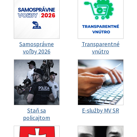
Samosprávne
Transparentné
voľby 2026
vnútro
Staň sa
E-služby MV SR
policajtom