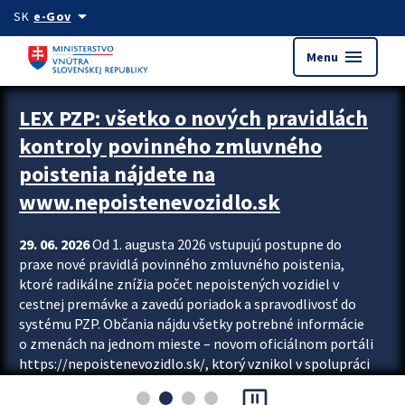
Preskocit na hlavný obsah
arrow_drop_down
SK
e-Gov
menu
Menu
Zastavit automatický posun upútavok
LEX PZP: všetko o nových pravidlách
kontroly povinného zmluvného
poistenia nájdete na
www.nepoistenevozidlo.sk
29. 06. 2026
Od 1. augusta 2026 vstupujú postupne do
praxe nové pravidlá povinného zmluvného poistenia,
ktoré radikálne znížia počet nepoistených vozidiel v
cestnej premávke a zavedú poriadok a spravodlivosť do
systému PZP. Občania nájdu všetky potrebné informácie
o zmenách na jednom mieste – novom oficiálnom portáli
https://nepoistenevozidlo.sk/, ktorý vznikol v spolupráci
Slovenskej kancelárie poisťovateľov (SKP), Slovenskej
pause_presentation
asociácie poisťovní (SLASPO) a Ministerstva vnútra SR.