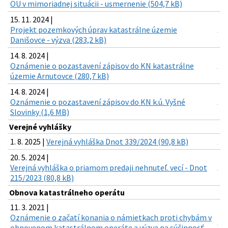
OU v mimoriadnej situácii - usmernenie (504,7 kB)
15. 11. 2024 |
Projekt pozemkových úprav katastrálne územie
Danišovce - výzva (283,2 kB)
14. 8. 2024 |
Oznámenie o pozastavení zápisov do KN katastrálne
územie Arnutovce (280,7 kB)
14. 8. 2024 |
Oznámenie o pozastavení zápisov do KN k.ú. Vyšné
Slovinky (1,6 MB)
Verejné vyhlášky
1. 8. 2025 |
Verejná vyhláška Dnot 339/2024 (90,8 kB)
20. 5. 2024 |
Verejná vyhláška o priamom predaji nehnuteľ. vecí - Dnot
215/2023 (80,8 kB)
Obnova katastrálneho operátu
11. 3. 2021 |
Oznámenie o začatí konania o námietkach proti chybám v
obnovenom katastrálnom operáte a výzva na súčinnosť -