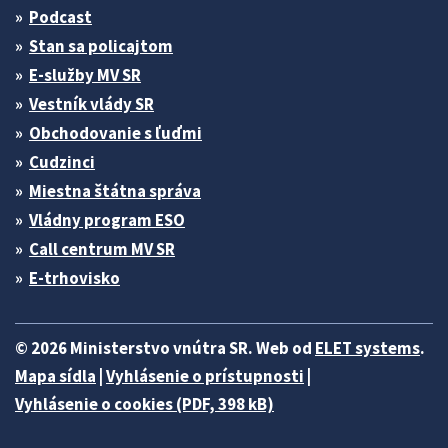
Podcast
Stan sa policajtom
E-služby MV SR
Vestník vlády SR
Obchodovanie s ľuďmi
Cudzinci
Miestna štátna správa
Vládny program ESO
Call centrum MV SR
E-trhovisko
© 2026 Ministerstvo vnútra SR. Web od
ELET systems
.
Mapa sídla
|
Vyhlásenie o prístupnosti
|
Vyhlásenie o cookies (PDF, 398 kB)