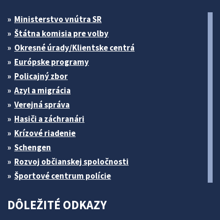
Ministerstvo vnútra SR
Štátna komisia pre volby
Okresné úrady/Klientske centrá
Európske programy
Policajný zbor
Azyl a migrácia
Verejná správa
Hasiči a záchranári
Krízové riadenie
Schengen
Rozvoj občianskej spoločnosti
Športové centrum polície
DÔLEŽITÉ ODKAZY