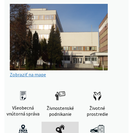
Zobraziť na mape
Všeobecná
Živnostenské
Životné
vnútorná správa
podnikanie
prostredie