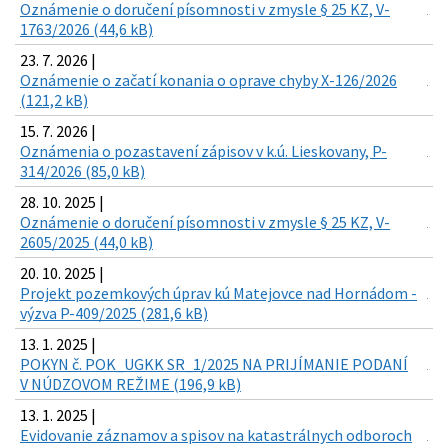
Oznámenie o doručení písomnosti v zmysle § 25 KZ, V-
1763/2026 (44,6 kB)
23. 7. 2026 |
Oznámenie o začatí konania o oprave chyby X-126/2026
(121,2 kB)
15. 7. 2026 |
Oznámenia o pozastavení zápisov v k.ú. Lieskovany, P-
314/2026 (85,0 kB)
28. 10. 2025 |
Oznámenie o doručení písomnosti v zmysle § 25 KZ, V-
2605/2025 (44,0 kB)
20. 10. 2025 |
Projekt pozemkových úprav kú Matejovce nad Hornádom -
výzva P-409/2025 (281,6 kB)
13. 1. 2025 |
POKYN č. POK_UGKK SR_1/2025 NA PRIJÍMANIE PODANÍ
V NÚDZOVOM REŽIME (196,9 kB)
13. 1. 2025 |
Evidovanie záznamov a spisov na katastrálnych odboroch