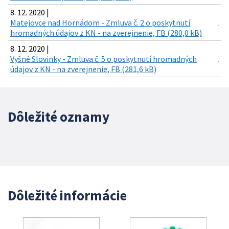
8. 12. 2020 |
Matejovce nad Hornádom - Zmluva č. 2 o poskytnutí
hromadných údajov z KN - na zverejnenie, FB (280,0 kB)
8. 12. 2020 |
Vyšné Slovinky - Zmluva č. 5 o poskytnutí hromadných
údajov z KN - na zverejnenie, FB (281,6 kB)
Dôležité oznamy
Dôležité informácie