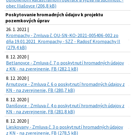
obec Iliašovce (206,8 kB)
Poskytovanie hromadných údajov k projektu
pozemkových úprav
26. 1. 2021 |
Krompachy - Zmluva č. OU-SN-KO-2021-005406-002 zo
dňa 19.01.2021_Krompachy - SZZ - Radosť Krompachy II
(279,4 kB)
8. 12. 2020 |
Betlanovce - Zmluva č. 7 o poskytnutí hromadných údajov
z KN - na zverejnenie, FB (282,1 kB)
8. 12. 2020 |
Arnutovce - Zmluva č. 6 o poskytnutí hromadných údajov z
KN - na zverejnenie, FB (280,7 kB)
8. 12. 2020 |
Danišovce - Zmluva č. 4 o poskytnutí hromadných údajov z
KN - na zverejnenie, FB (281,8 kB)
8. 12. 2020 |
Lieskovany - Zmluva č. 3 o poskytnutí hromadných údajov
z KN - na zverejnenie, FB (278,5 kB)