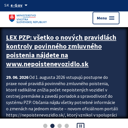
Preskocit na hlavný obsah
arrow_drop_down
SK
e-Gov
menu
Menu
Zastavit automatický posun upútavok
LEX PZP: všetko o nových pravidlách
kontroly povinného zmluvného
poistenia nájdete na
www.nepoistenevozidlo.sk
29. 06. 2026
Od 1. augusta 2026 vstupujú postupne do
praxe nové pravidlá povinného zmluvného poistenia,
ktoré radikálne znížia počet nepoistených vozidiel v
cestnej premávke a zavedú poriadok a spravodlivosť do
systému PZP. Občania nájdu všetky potrebné informácie
o zmenách na jednom mieste – novom oficiálnom portáli
https://nepoistenevozidlo.sk/, ktorý vznikol v spolupráci
Slovenskej kancelárie poisťovateľov (SKP), Slovenskej
pause_presentation
asociácie poisťovní (SLASPO) a Ministerstva vnútra SR.