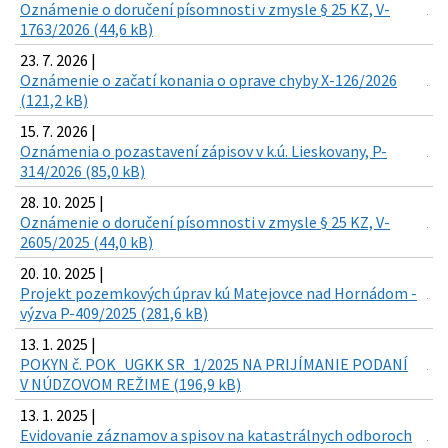
Oznámenie o doručení písomnosti v zmysle § 25 KZ, V-
1763/2026 (44,6 kB)
23. 7. 2026 |
Oznámenie o začatí konania o oprave chyby X-126/2026
(121,2 kB)
15. 7. 2026 |
Oznámenia o pozastavení zápisov v k.ú. Lieskovany, P-
314/2026 (85,0 kB)
28. 10. 2025 |
Oznámenie o doručení písomnosti v zmysle § 25 KZ, V-
2605/2025 (44,0 kB)
20. 10. 2025 |
Projekt pozemkových úprav kú Matejovce nad Hornádom -
výzva P-409/2025 (281,6 kB)
13. 1. 2025 |
POKYN č. POK_UGKK SR_1/2025 NA PRIJÍMANIE PODANÍ
V NÚDZOVOM REŽIME (196,9 kB)
13. 1. 2025 |
Evidovanie záznamov a spisov na katastrálnych odboroch