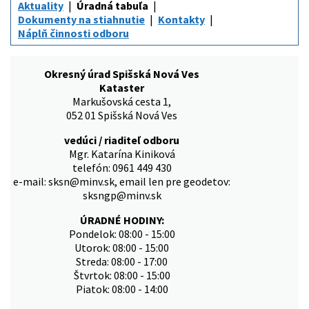
Aktuality
Úradná tabuľa
Dokumenty na stiahnutie
Kontakty
Náplň činnosti odboru
Okresný úrad Spišská Nová Ves
Kataster
Markušovská cesta 1,
052 01 Spišská Nová Ves
vedúci / riaditeľ odboru
Mgr. Katarína Kiniková
telefón: 0961 449 430
e-mail: sksn@minv.sk, email len pre geodetov:
sksngp@minv.sk
ÚRADNÉ HODINY:
Pondelok: 08:00 - 15:00
Utorok: 08:00 - 15:00
Streda: 08:00 - 17:00
Štvrtok: 08:00 - 15:00
Piatok: 08:00 - 14:00