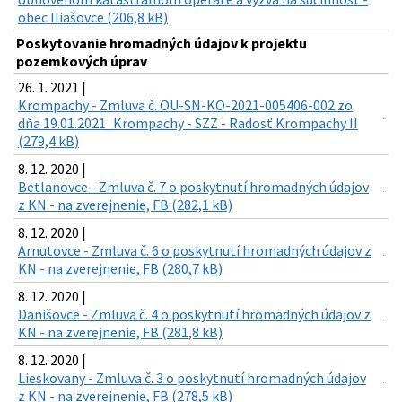
obec Iliašovce (206,8 kB)
Poskytovanie hromadných údajov k projektu
pozemkových úprav
26. 1. 2021 |
Krompachy - Zmluva č. OU-SN-KO-2021-005406-002 zo
dňa 19.01.2021_Krompachy - SZZ - Radosť Krompachy II
(279,4 kB)
8. 12. 2020 |
Betlanovce - Zmluva č. 7 o poskytnutí hromadných údajov
z KN - na zverejnenie, FB (282,1 kB)
8. 12. 2020 |
Arnutovce - Zmluva č. 6 o poskytnutí hromadných údajov z
KN - na zverejnenie, FB (280,7 kB)
8. 12. 2020 |
Danišovce - Zmluva č. 4 o poskytnutí hromadných údajov z
KN - na zverejnenie, FB (281,8 kB)
8. 12. 2020 |
Lieskovany - Zmluva č. 3 o poskytnutí hromadných údajov
z KN - na zverejnenie, FB (278,5 kB)