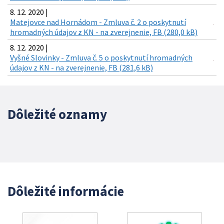
8. 12. 2020 |
Matejovce nad Hornádom - Zmluva č. 2 o poskytnutí
hromadných údajov z KN - na zverejnenie, FB (280,0 kB)
8. 12. 2020 |
Vyšné Slovinky - Zmluva č. 5 o poskytnutí hromadných
údajov z KN - na zverejnenie, FB (281,6 kB)
Dôležité oznamy
Dôležité informácie