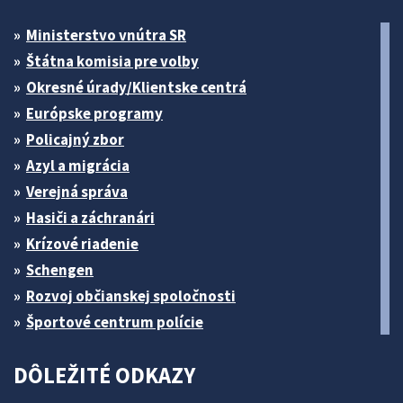
Ministerstvo vnútra SR
Štátna komisia pre volby
Okresné úrady/Klientske centrá
Európske programy
Policajný zbor
Azyl a migrácia
Verejná správa
Hasiči a záchranári
Krízové riadenie
Schengen
Rozvoj občianskej spoločnosti
Športové centrum polície
DÔLEŽITÉ ODKAZY