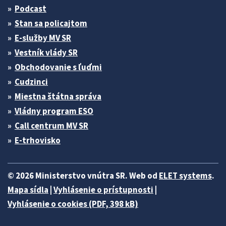
Podcast
Stan sa policajtom
E-služby MV SR
Vestník vlády SR
Obchodovanie s ľuďmi
Cudzinci
Miestna štátna správa
Vládny program ESO
Call centrum MV SR
E-trhovisko
© 2026 Ministerstvo vnútra SR. Web od
ELET systems
.
Mapa sídla
|
Vyhlásenie o prístupnosti
|
Vyhlásenie o cookies (PDF, 398 kB)