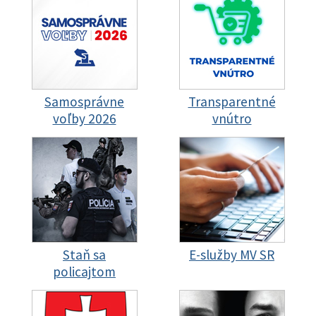
Samosprávne
Transparentné
voľby 2026
vnútro
Staň sa
E-služby MV SR
policajtom