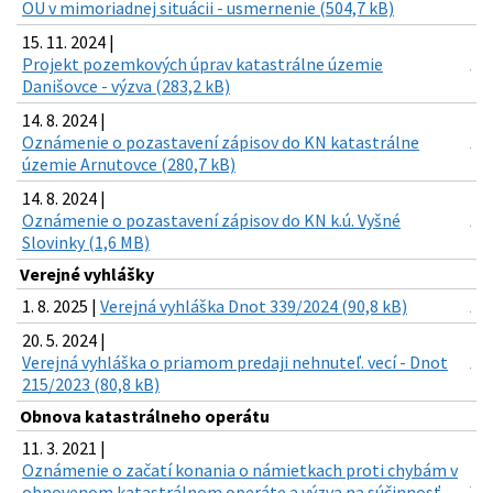
OU v mimoriadnej situácii - usmernenie (504,7 kB)
15. 11. 2024 |
Projekt pozemkových úprav katastrálne územie
Danišovce - výzva (283,2 kB)
14. 8. 2024 |
Oznámenie o pozastavení zápisov do KN katastrálne
územie Arnutovce (280,7 kB)
14. 8. 2024 |
Oznámenie o pozastavení zápisov do KN k.ú. Vyšné
Slovinky (1,6 MB)
Verejné vyhlášky
1. 8. 2025 |
Verejná vyhláška Dnot 339/2024 (90,8 kB)
20. 5. 2024 |
Verejná vyhláška o priamom predaji nehnuteľ. vecí - Dnot
215/2023 (80,8 kB)
Obnova katastrálneho operátu
11. 3. 2021 |
Oznámenie o začatí konania o námietkach proti chybám v
obnovenom katastrálnom operáte a výzva na súčinnosť -