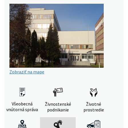
Zobraziť na mape
Všeobecná
Živnostenské
Životné
vnútorná správa
podnikanie
prostredie