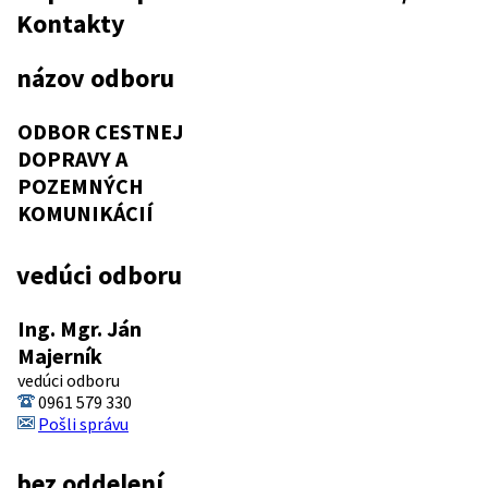
Kontakty
názov odboru
ODBOR CESTNEJ
DOPRAVY A
POZEMNÝCH
KOMUNIKÁCIÍ
vedúci odboru
Ing. Mgr. Ján
Majerník
vedúci odboru
0961 579 330
Pošli správu
bez oddelení