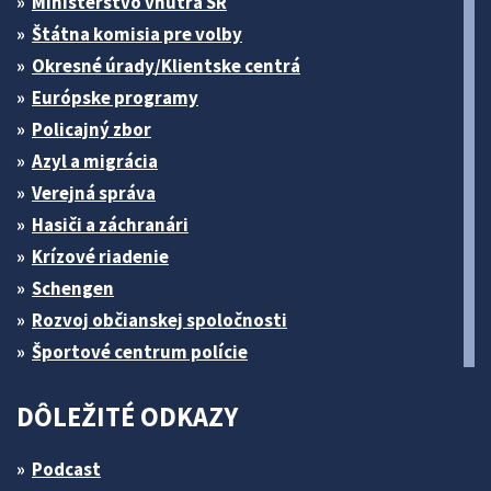
Ministerstvo vnútra SR
Štátna komisia pre volby
Okresné úrady/Klientske centrá
Európske programy
Policajný zbor
Azyl a migrácia
Verejná správa
Hasiči a záchranári
Krízové riadenie
Schengen
Rozvoj občianskej spoločnosti
Športové centrum polície
DÔLEŽITÉ ODKAZY
Podcast