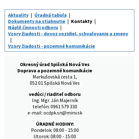
Aktuality
Úradná tabuľa
Dokumenty na stiahnutie
Kontakty
Náplň činnosti odboru
Vzory žiadosti - dovoz vozidiel, schvaľovanie a zmeny
Vzory žiadosti - pozemné komunikácie
Okresný úrad Spišská Nová Ves
Doprava a pozemné komunikácie
Markušovská cesta 1,
052 01 Spišská Nová Ves
vedúci / riaditeľ odboru
Ing. Mgr. Ján Majerník
telefón: 0961 579 330
e-mail: ocdpk.sn@minv.sk
ÚRADNÉ HODINY:
Pondelok: 08:00 - 15:00
Utorok: 08:00 - 15:00